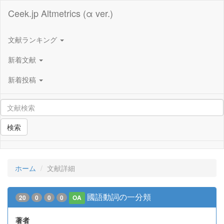
Ceek.jp Altmetrics (α ver.)
文献ランキング
新着文献
新着投稿
検索
ホーム
文献詳細
國語動詞の一分頬
20
0
0
0
OA
著者