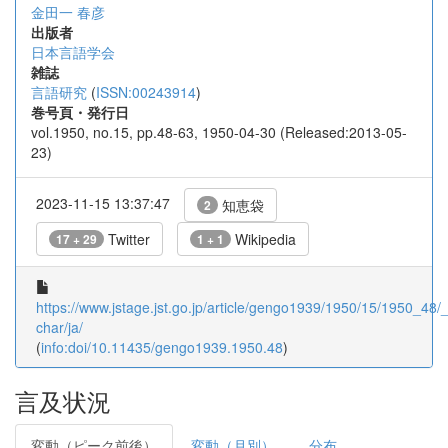
金田一 春彦
出版者
日本言語学会
雑誌
言語研究
(
ISSN:00243914
)
巻号頁・発行日
vol.1950, no.15, pp.48-63, 1950-04-30 (Released:2013-05-
23)
2023-11-15 13:37:47
知恵袋
2
Twitter
Wikipedia
17 + 29
1 + 1
https://www.jstage.jst.go.jp/article/gengo1939/1950/15/1950_48/_a
char/ja/
(
info:doi/10.11435/gengo1939.1950.48
)
言及状況
変動（ピーク前後）
変動（月別）
分布