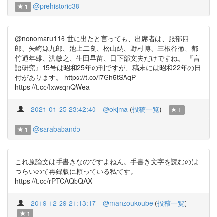
@prehistoric38
1
@nonomaru116 世に出たと言っても、出席者は、服部四
郎、矢崎源九郎、池上二良、松山納、野村博、三根谷徹、都
竹通年雄、洪敏之、生田早苗、日下部文夫だけですね。 『言
語研究』15号は昭和25年の刊ですが、稿末には昭和22年の日
付があります。 https://t.co/i7Gh5tSAqP
https://t.co/IxwsqnQWea
2021-01-25 23:42:40
@okjma
(
投稿一覧
)
1
@sarababando
1
これ原論文は手書きなのですよねん。手書き文字を読むのは
つらいので再録版に頼っている私です。
https://t.co/rPTCAQbQAX
2019-12-29 21:13:17
@manzoukoube
(
投稿一覧
)
1