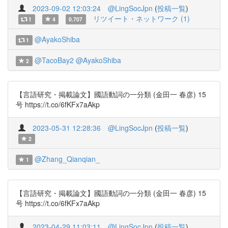
2023-09-02 12:03:24
@LingSocJpn
(
投稿一覧
)
リツイート・ネットワーク (1)
1
4
0.707
@AyakoShiba
1
@TacoBay2
@AyakoShiba
2
【言語研究・掲載論文】國語動詞の一分類 (金田一 春彦) 15
号 https://t.co/6fKFx7aAkp
2023-05-31 12:28:36
@LingSocJpn
(
投稿一覧
)
2
@Zhang_Qianqian_
1
【言語研究・掲載論文】國語動詞の一分類 (金田一 春彦) 15
号 https://t.co/6fKFx7aAkp
2023-04-29 11:03:11
@LingSocJpn
(
投稿一覧
)