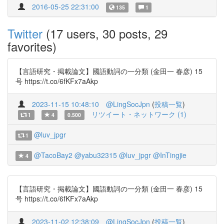
2016-05-25 22:31:00
135
1
Twitter
(17 users, 30 posts, 29
favorites)
【言語研究・掲載論文】國語動詞の一分類 (金田一 春彦) 15
号 https://t.co/6fKFx7aAkp
2023-11-15 10:48:10
@LingSocJpn
(
投稿一覧
)
リツイート・ネットワーク (1)
1
4
0.500
@luv_jpgr
1
@TacoBay2
@yabu32315
@luv_jpgr
@InTingjie
4
【言語研究・掲載論文】國語動詞の一分類 (金田一 春彦) 15
号 https://t.co/6fKFx7aAkp
2023-11-02 12:38:09
@LingSocJpn
(
投稿一覧
)