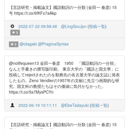
【言語研究・掲載論文】國語動詞の一分類 (金田一 春彦) 15
号 https://t.co/6fKFx7aAkp
2022-07-22 09:58:48
@LingSocJpn
(
投稿一覧
)
3
@otagaki
@PragmaSyntax
2
@nolifequeen13 金田一春彦 1950 「國語動詞の一分頬」
なんと手書きの謄写版印刷。 東京大学の「國語と国文學」に
投稿してrejectされたのを勤務先の名古屋大学の論文誌に発表
したもの。Zeno Vendlerの1957年の文献に先立つ画期的な研
究。国文科の教授たちはその価値に気付かなかった。
https://t.co/5s7MysPCYn
2022-06-19 10:11:11
@EbeTadayuki
(
投稿一覧
)
【言語研究・掲載論文】國語動詞の一分類 (金田一 春彦) 15