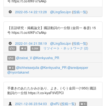
号 https://t.co/6fKFx7aAkp
2022-05-14 22:13:28
@LingSocJpn
(
投稿一覧
)
【言語研究・掲載論文】國語動詞の一分類 (金田一 春彦) 15
号 https://t.co/6fKFx7aAkp
2022-01-04 21:58:19
@LingSocJpn
(
投稿一覧
)
リツイート・ネットワーク (2)
2
4
0.354
@zaizai_V
@Kenkyusha_PR
2
@ichheissejulia
@Kenkyusha_PR
@aredpepper
4
@nyontakanet
手書きのあたたかみがあり、よき。(･ξ･) 金田一(1950) 國語
動詞の一分頬 https://t.co/4yaF9VEPCl
2021-12-06 23:54:03
@xiPJ
(
投稿一覧
)
1