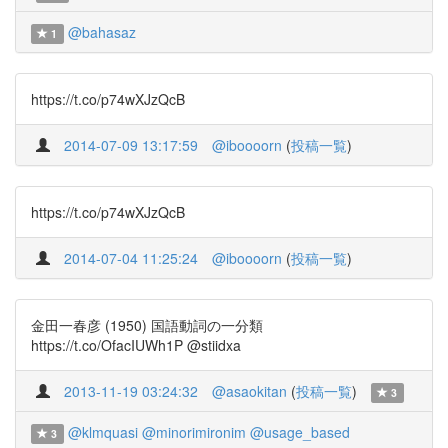
@bahasaz
1
https://t.co/p74wXJzQcB
2014-07-09 13:17:59
@iboooorn
(
投稿一覧
)
https://t.co/p74wXJzQcB
2014-07-04 11:25:24
@iboooorn
(
投稿一覧
)
金田一春彦 (1950) 国語動詞の一分類
https://t.co/OfacIUWh1P @stiidxa
2013-11-19 03:24:32
@asaokitan
(
投稿一覧
)
3
@klmquasi
@minorimironim
@usage_based
3