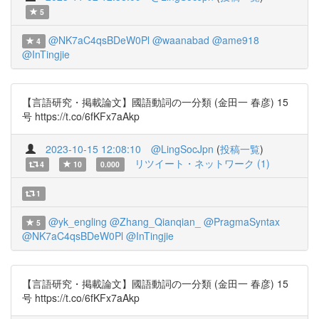
5
@NK7aC4qsBDeW0Pl
@waanabad
@ame918
4
@InTingjie
【言語研究・掲載論文】國語動詞の一分類 (金田一 春彦) 15
号 https://t.co/6fKFx7aAkp
2023-10-15 12:08:10
@LingSocJpn
(
投稿一覧
)
リツイート・ネットワーク (1)
4
10
0.000
1
@yk_engling
@Zhang_Qianqian_
@PragmaSyntax
5
@NK7aC4qsBDeW0Pl
@InTingjie
【言語研究・掲載論文】國語動詞の一分類 (金田一 春彦) 15
号 https://t.co/6fKFx7aAkp