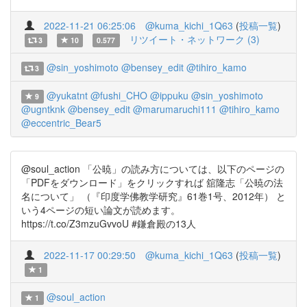
2022-11-21 06:25:06
@kuma_kichi_1Q63
(
投稿一覧
)
リツイート・ネットワーク (3)
3
10
0.577
@sin_yoshimoto
@bensey_edit
@tihiro_kamo
3
@yukatnt
@fushi_CHO
@ippuku
@sin_yoshimoto
9
@ugntknk
@bensey_edit
@marumaruchi111
@tihiro_kamo
@eccentric_Bear5
@soul_action 「公暁」の読み方については、以下のページの
「PDFをダウンロード」をクリックすれば 舘隆志「公暁の法
名について」 （『印度学佛教学研究』61巻1号、2012年） と
いう4ページの短い論文が読めます。
https://t.co/Z3mzuGvvoU #鎌倉殿の13人
2022-11-17 00:29:50
@kuma_kichi_1Q63
(
投稿一覧
)
1
@soul_action
1