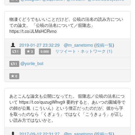
物凄くどうでもいいことだけど、公暁の法名の読み方につい
ての論文。 「公暁の法名について／舘隆志」
https://t.co/JLMsHCRvno
2019-01-27 23:32:29
@m_sanetomo
(
投稿一覧
)
リツイート・ネットワーク (1)
1
3
0.000
@yoriie_bot
1
0
あとこんな論文も公開になってた。 舘隆志／公暁の法名につ
いて https://t.co/quzugWhvg9 要約すると、あいつの園城寺で
の師が公胤（こういん）という僧正だったのだが、彼から字
を取ったのなら「くぎょう」ではなく「こうきょう」が正し
い読み方ではないかと。
2017-09-12 22:31:27
@m_sanetomo
(
投稿一覧
)