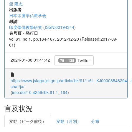
舘 隆志
出版者
日本印度学仏教学会
雑誌
印度學佛教學研究
(
ISSN:00194344
)
巻号頁・発行日
vol.61, no.1, pp.164-167, 2012-12-20 (Released:2017-09-
01)
2024-01-08 01:41:42
Twitter
75 + 138
https://www.jstage.jst.go.jp/article/ibk/61/1/61_KJ00008548294/_ar
char/ja/
(
info:doi/10.4259/ibk.61.1_164
)
言及状況
変動（ピーク前後）
変動（月別）
分布