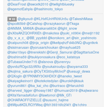
@DearFrost
@swcetk2010
@twilightbluesky
@agemotEahpla
@hashimoto_tokyo
@gikyou9
@KLHxKUnHR09Un5u
@TakeshiMasa
83
@spcd65b9
@Catshop
@crazykaorun
@Tksga
@ANIMA_MANIA
@sakana6634
@light_snow
@xX0sAKZQOHRXiEh
@makotea
@yuki_n0904
@meiji1192
@p_v_a_c_
@BB_yyyddd
@korokoro_art
@sin_yoshimoto
@catpunch08
@jinja_origin
@lke8pqhzFd4b3NQ
@ugntknk
@sisimarusan
@yorusarichoukan
@mayhua625
@take10syo
@iinerekishi
@Genji_Samurai
@SagittariusOne
@toshima59
@tsukiyonosakura
@eco_katatoya
@TubasaUnder715
@alsnova
@junenryu
@pvvbzROgo32zWXo
@youkairoudyu
@aoyama333
@kojima_sakura
@OyTXGt0oyMcIvcP
@uesugi_dewa
@QXogln
@7PKNMlY3O6HDIOf
@haneko_tweet
@kaiyagikeinori1
@kotekotedylan
@kurokihijikisuk
@yurumi861
@ba_kai_cho
@buriraco
@Haruichi0
@harvest_tigger
@hossy1987
@humuan2019
@kajiwarano
@KitaYamadaKofun
@lawtomol
@Mk_GTi
@OHARAOFFIZIELLE
@susumi_hajime
@8Wpu8KDLRCtYWsq
@fd139316fc2f4f1
@s1chiro