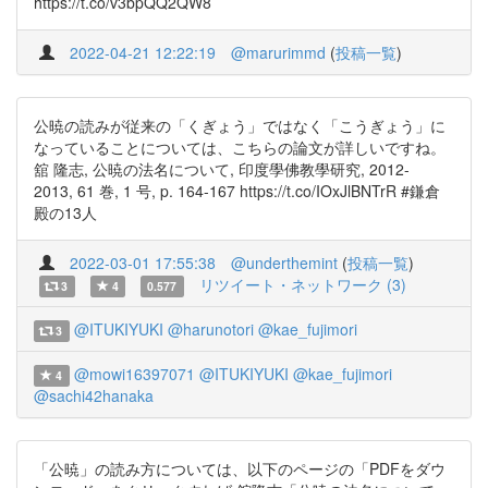
https://t.co/v3bpQQ2QW8
2022-04-21 12:22:19
@marurimmd
(
投稿一覧
)
公暁の読みが従来の「くぎょう」ではなく「こうぎょう」に
なっていることについては、こちらの論文が詳しいですね。
舘 隆志, 公暁の法名について, 印度學佛教學研究, 2012-
2013, 61 巻, 1 号, p. 164-167 https://t.co/IOxJlBNTrR #鎌倉
殿の13人
2022-03-01 17:55:38
@underthemint
(
投稿一覧
)
リツイート・ネットワーク (3)
3
4
0.577
@ITUKIYUKI
@harunotori
@kae_fujimori
3
@mowi16397071
@ITUKIYUKI
@kae_fujimori
4
@sachi42hanaka
「公暁」の読み方については、以下のページの「PDFをダウ