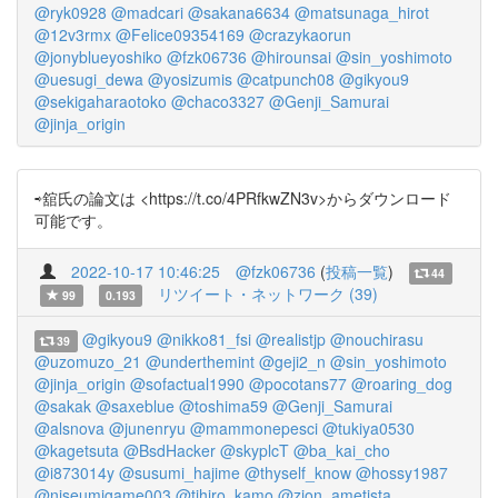
@ryk0928
@madcari
@sakana6634
@matsunaga_hirot
@12v3rmx
@Felice09354169
@crazykaorun
@jonyblueyoshiko
@fzk06736
@hirounsai
@sin_yoshimoto
@uesugi_dewa
@yosizumis
@catpunch08
@gikyou9
@sekigaharaotoko
@chaco3327
@Genji_Samurai
@jinja_origin
⇨舘氏の論文は <https://t.co/4PRfkwZN3v>からダウンロード
可能です。
2022-10-17 10:46:25
@fzk06736
(
投稿一覧
)
44
リツイート・ネットワーク (39)
99
0.193
@gikyou9
@nikko81_fsi
@realistjp
@nouchirasu
39
@uzomuzo_21
@underthemint
@geji2_n
@sin_yoshimoto
@jinja_origin
@sofactual1990
@pocotans77
@roaring_dog
@sakak
@saxeblue
@toshima59
@Genji_Samurai
@alsnova
@junenryu
@mammonepesci
@tukiya0530
@kagetsuta
@BsdHacker
@skyplcT
@ba_kai_cho
@i873014y
@susumi_hajime
@thyself_know
@hossy1987
@niseumigame003
@tihiro_kamo
@zion_ametista