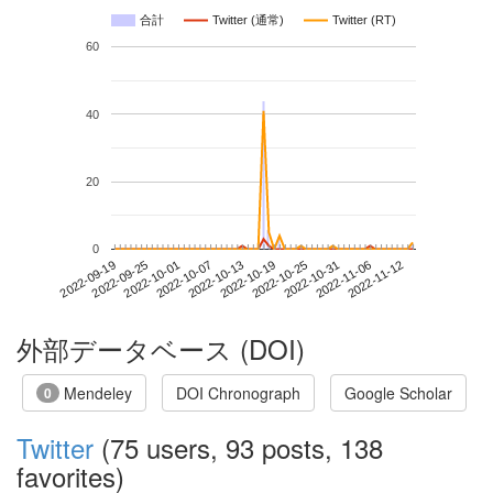
合計
Twitter (通常)
Twitter (RT)
60
40
20
0
2022-11-06
2022-09-19
2022-10-07
2022-10-25
2022-11-12
2022-09-25
2022-10-13
2022-10-31
2022-10-01
2022-10-19
外部データベース (DOI)
Mendeley
DOI Chronograph
Google Scholar
0
Twitter
(75 users, 93 posts, 138
favorites)