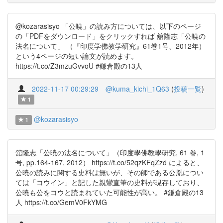
@kozarasisyo 「公暁」の読み方については、以下のページ
の「PDFをダウンロード」をクリックすれば 舘隆志「公暁の
法名について」 （『印度学佛教学研究』61巻1号、2012年）
という4ページの短い論文が読めます。
https://t.co/Z3mzuGvvoU #鎌倉殿の13人
2022-11-17 00:29:29
@kuma_kichi_1Q63
(
投稿一覧
)
1
@kozarasisyo
1
舘隆志「公暁の法名について」（印度學佛教學研究, 61 巻, 1
号, pp.164-167, 2012） https://t.co/52qzKFqZzd によると、
公暁の読みに関する史料は無いが、その師である公胤につい
ては「コウイン」と記した親鸞直筆の史料が現存しており、
公暁も公をコウと読まれていた可能性が高い。 #鎌倉殿の13
人 https://t.co/GemV0FkYMG