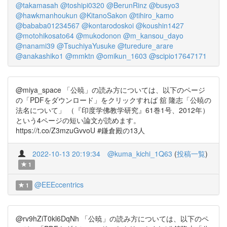
@takamasah
@toshipi0320
@BerunRinz
@busyo3
@hawkmanhoukun
@KitanoSakon
@tihiro_kamo
@bababa01234567
@kontarodoskoi
@koushin1427
@motohikosato64
@mukodonon
@m_kansou_dayo
@nanami39
@TsuchiyaYusuke
@turedure_arare
@anakashiko1
@mmktn
@omikun_1603
@scipio17647171
@miya_space 「公暁」の読み方については、以下のページ
の「PDFをダウンロード」をクリックすれば 舘 隆志「公暁の
法名について」 （『印度学佛教学研究』61巻1号、2012年）
という4ページの短い論文が読めます。
https://t.co/Z3mzuGvvoU #鎌倉殿の13人
2022-10-13 20:19:34
@kuma_kichi_1Q63
(
投稿一覧
)
1
@EEEccentrics
1
@rv9hZiT0kl6DqNh 「公暁」の読み方については、以下のペ