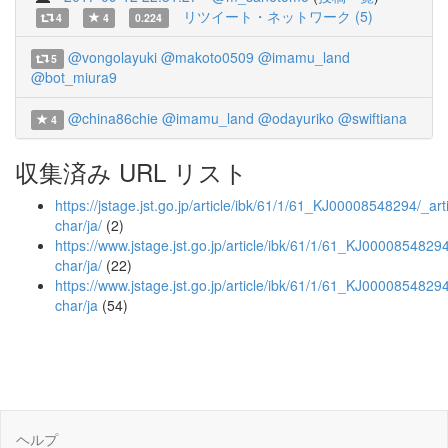
リツイート・ネットワーク (5)
4
4
0.224
@vongolayuki
@makoto0509
@imamu_land
5
@bot_miura9
@china86chie
@imamu_land
@odayuriko
@swiftiana
4
収集済み URL リスト
https://jstage.jst.go.jp/article/ibk/61/1/61_KJ00008548294/_arti
char/ja/
(2)
https://www.jstage.jst.go.jp/article/ibk/61/1/61_KJ00008548294/
char/ja/
(22)
https://www.jstage.jst.go.jp/article/ibk/61/1/61_KJ00008548294
char/ja
(54)
ヘルプ