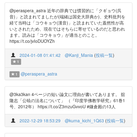
@peraspera_astra 近年の辞典では慣習的に「クギョウ(呉
音)」と読まれてましたが(端緒は国史大辞典か)、史料批判を
経て当時は「コウキョウ(漢音)」と読まれていた蓋然性が高
いとされたため、現在ではそちらに寄せているのだと思われ
ます。読みは「コウキョウ」が適当とのこと。
https://t.co/jvIoDUOYZh
2024-01-08 01:41:42
@Kanji_Mania
(
投稿一覧
)
1
@peraspera_astra
1
@3ka3kan 4ページの短い論文に理由が書いてあります。 舘
隆志「公暁の法名について」 （『印度学佛教学研究』61巻1
号、2012年） https://t.co/Z3mzuGvvoU #鎌倉殿の13人
2022-12-29 18:53:29
@kuma_kichi_1Q63
(
投稿一覧
)