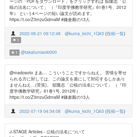
ージの「PDFをダウンロード」をクリックすれば 舘隆志「公
暁の法名について」 （『印度学佛教学研究』61巻1号、2012
年） という4ページの短い論文が読めます。
https://t.co/Z3mzuGdmaM #鎌倉殿の13人
2022-08-21 09:12:48
@kuma_kichi_1Q63
(
投稿一覧
)
1
@takafumiaoki000
1
@madosoto まあ… こういうことですからねえ。 苦情を寄せ
られる方に対しては、この論文を盾にして対応するしかあり
ませんねえ…(苦笑)。 舘隆志「公暁の法名について」 （『印
度学佛教学研究』61巻1号, 2012年）
https://t.co/Z3mzuGdmaM #鎌倉殿の13人
2022-07-19 04:34:08
@kuma_kichi_1Q63
(
投稿一覧
)
J-STAGE Articles - 公暁の法名について