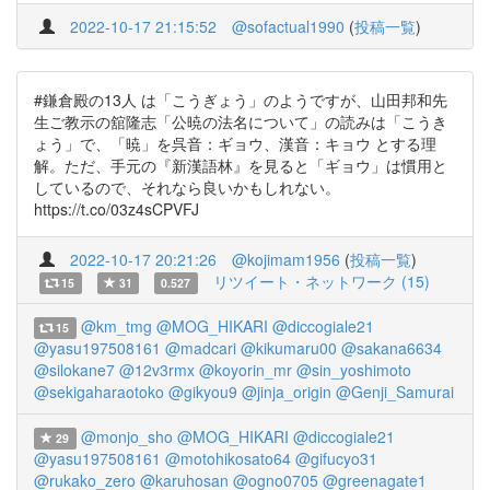
2022-10-17 21:15:52
@sofactual1990
(
投稿一覧
)
#鎌倉殿の13人 は「こうぎょう」のようですが、山田邦和先
生ご教示の舘隆志「公暁の法名について」の読みは「こうき
ょう」で、「暁」を呉音：ギョウ、漢音：キョウ とする理
解。ただ、手元の『新漢語林』を見ると「ギョウ」は慣用と
しているので、それなら良いかもしれない。
https://t.co/03z4sCPVFJ
2022-10-17 20:21:26
@kojimam1956
(
投稿一覧
)
リツイート・ネットワーク (15)
15
31
0.527
@km_tmg
@MOG_HIKARI
@diccogiale21
15
@yasu197508161
@madcari
@kikumaru00
@sakana6634
@silokane7
@12v3rmx
@koyorin_mr
@sin_yoshimoto
@sekigaharaotoko
@gikyou9
@jinja_origin
@Genji_Samurai
@monjo_sho
@MOG_HIKARI
@diccogiale21
29
@yasu197508161
@motohikosato64
@gifucyo31
@rukako_zero
@karuhosan
@ogno0705
@greenagate1