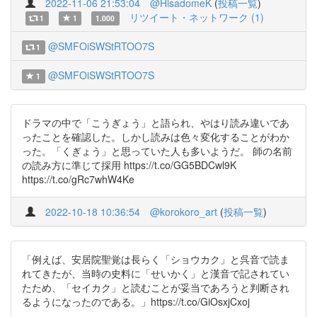
2022-11-06 21:53:04
@HisadomeK
(
投稿一覧
)
リツイート・ネットワーク (1)
1
1
1.000
@SMFOiSWStRTOO7S
1
@SMFOiSWStRTOO7S
1
ドラマの中で「こうぎょう」と語られ、やはり読み違いであ
ったことを確認した。しかし読みは色々変化することがわか
った。「くぎょう」と思っていた人も多いようだ。 師の名前
の読み方に準じて採用 https://t.co/GG5BDCwl9K
https://t.co/gRc7whW4Ke
2022-10-18 10:36:54
@korokoro_art
(
投稿一覧
)
「例えば、安居院聖覚は長らく「ショウカク」と呉音で読ま
れてきたが、当時の史料に「せいかく」と漢音で記されてい
たため、「セイカク」と読むことが妥当であろうと判断され
るようになったのである。」https://t.co/GiOsxjCxoj