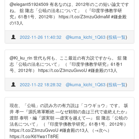
@elegant51924509 有名なのは、2012年のこの短い論文です
ね。 舘 隆志「公暁の法名について」 （『印度学佛教学研
究』61巻1号、2012年） https://t.co/Z3mzuGdmaM #鎌倉殿
の13人
2022-11-26 11:40:32
@kuma_kichi_1Q63
(
投稿一覧
)
@Ki_ku_rin 世代も何も、ここ最近の有力説ですから。 舘 隆
志「公暁の法名について」 （『印度学佛教学研究』61巻1
号、2012年） https://t.co/Z3mzuGvvoU #鎌倉殿の13人
2022-11-22 18:28:32
@kuma_kichi_1Q63
(
投稿一覧
)
現在、「公暁」の読み方の有力説は「コウギョウ」です。 坂
井 孝一『源氏将軍断絶 ―なぜ頼朝の血は三代で途絶えたか』
渡部 泰明・編『源実朝 ―虚実を越えて―』 舘 隆志「公暁の
法名について」 （『印度学佛教学研究』61巻1号、2012年）
https://t.co/Z3mzuGvvoU #鎌倉殿の13人 （→次へ）
https://t.co/K6Ywa1T8RE