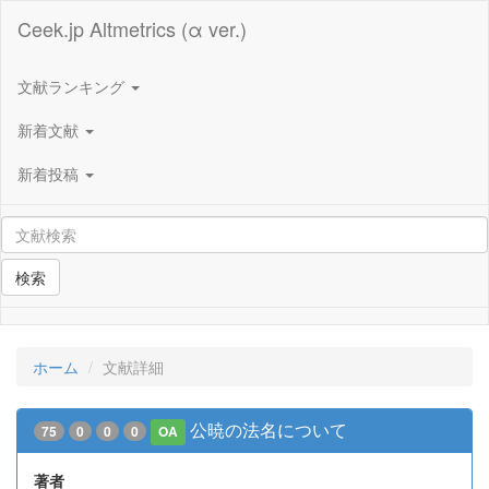
Ceek.jp Altmetrics (α ver.)
文献ランキング
新着文献
新着投稿
検索
ホーム
文献詳細
公暁の法名について
75
0
0
0
OA
著者