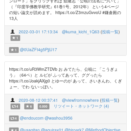
ンロード」をクリックすれば 舘隆志「公暁の法名について」
（『印度学佛教学研究』61巻1号、2012年） という4ページ
の短い論文が読めます。 https://t.co/Z3mzuGvvoU #鎌倉殿の
13人
2022-03-01 17:13:34
@kuma_kichi_1Q63
(
投稿一覧
)
1
@0UaZFt4g5PjjU17
1
https://t.co/uR3WmZTDVb お みてたら、公暁に 「こうぎょ
う」（64ペ）と ルビが ふってあって、ググったら
https://t.co/JoakjAXjg0 とゆーのが あって、さいきんわ、くぎ
ょー、でわ ないっぽい。
2020-08-12 00:37:41
@viewfromnowhere
(
投稿一覧
)
リツイート・ネットワーク (4)
4
6
0.000
@endoucom
@washou3956
4
@usagitan
@aquirax01
@hiroark7
@MethodObjective
4