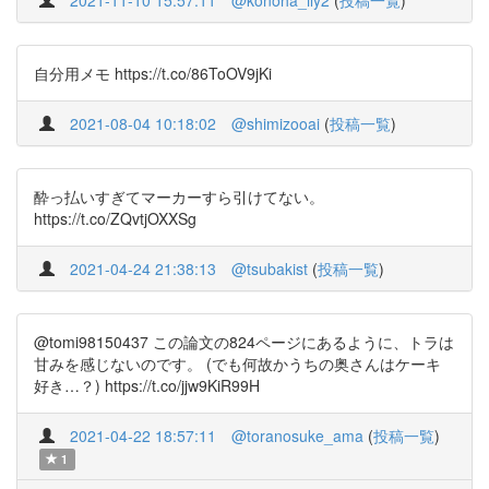
2021-11-10 15:57:11
@konoha_ily2
(
投稿一覧
)
自分用メモ https://t.co/86ToOV9jKi
2021-08-04 10:18:02
@shimizooai
(
投稿一覧
)
酔っ払いすぎてマーカーすら引けてない。
https://t.co/ZQvtjOXXSg
2021-04-24 21:38:13
@tsubakist
(
投稿一覧
)
@tomi98150437 この論文の824ページにあるように、トラは
甘みを感じないのです。 (でも何故かうちの奥さんはケーキ
好き…？) https://t.co/jjw9KiR99H
2021-04-22 18:57:11
@toranosuke_ama
(
投稿一覧
)
1