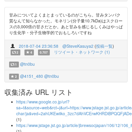
甘みについてよくまとまっているのがこちら。甘みタンパク
質なんて知らなかった。モネリン(分子量10.7kDa)はスクロー
スの3,000倍の甘さだとか。あと甘みを感じるしくみはやっぱ
り生化学・分子生物学的でおもしろいですね
2018-07-04 23:36:58
@SteveKasuya2
(
投稿一覧
)
リツイート・ネットワーク (1)
2
4
0.707
@tn0bu
1
@4151_480
@tn0bu
2
収集済み URL リスト
https://www.google.co.jp/url?
sa=t&source=web&rct=j&url=https://www.jstage.jst.go.jp/artic
char/ja&ved=2ahUKEwiiko_3zc7dAhVCErwKHRDiBPQQFjA
(1)
https://www.jstage.jst.go.jp/article/jbrewsocjapan/106/12/106_
(1)