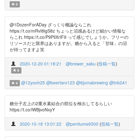
0
@1DozenForADay ざっくり概論ならこれ
https://t.co/mRvI8igS8z ちょっと沼感あるけど細かい情報な
らこれ https://t.co/P9PilXrIF9 って感じでしょうか。フリーの
リソースだと限界はありますが。糖から入ると「甘味」の沼
が待ってますよ笑
2020-12-20 01:18:21
@brewer_saku
(
投稿一覧
)
6
@12yooh25
@beertaro123
@6jomabrewing
@tnb241
4
糖分子左上の2重水素結合の部位を検出してるらしい
https://t.co/iWBjvoNxyY
2020-10-18 13:01:22
@pentiume6500
(
投稿一覧
)