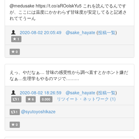
@medusake https://t.co/aROolskYu5 これを読んでるんです
が、ここには温度にかかわらず甘味度が安定してると記述さ
れててうーん
2020-08-02 20:05:49
@sake_hayate
(
投稿一覧
)
1
0
えっ、やだなぁ… 甘味の感受性から調べ直すとかホント嫌だ
なぁ…生理学もやるのマジで………
2020-08-02 18:26:59
@sake_hayate
(
投稿一覧
)
リツイート・ネットワーク (1)
1
6
0.000
@syutoyoshikaze
1
0