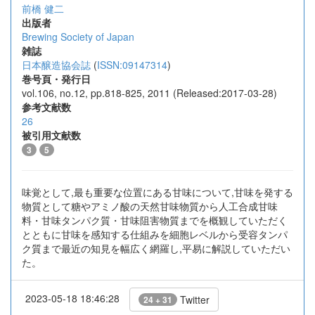
前橋 健二
出版者
Brewing Society of Japan
雑誌
日本醸造協会誌
(
ISSN:09147314
)
巻号頁・発行日
vol.106, no.12, pp.818-825, 2011 (Released:2017-03-28)
参考文献数
26
被引用文献数
3
5
味覚として,最も重要な位置にある甘味について,甘味を発する
物質として糖やアミノ酸の天然甘味物質から人工合成甘味
料・甘味タンパク質・甘味阻害物質までを概観していただく
とともに甘味を感知する仕組みを細胞レベルから受容タンパ
ク質まで最近の知見を幅広く網羅し,平易に解説していただい
た。
2023-05-18 18:46:28
Twitter
24 + 31