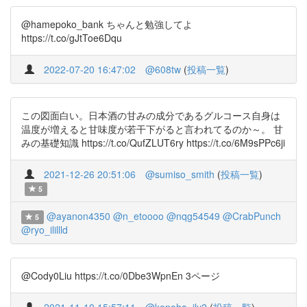
@hamepoko_bank ちゃんと勉強してよ
https://t.co/gJtToe6Dqu
2022-07-20 16:47:02
@608tw
(
投稿一覧
)
この図面白い。日本酒の甘みの成分であるグルコース自身は
温度が増えると甘味度が若干下がると言われてるのか～。 甘
みの基礎知識 https://t.co/QufZLUT6ry https://t.co/6M9sPPc6ji
2021-12-26 20:51:06
@sumiso_smith
(
投稿一覧
)
5
@ayanon4350
@n_etoooo
@nqg54549
@CrabPunch
5
@ryo_ilillld
@Cody0Liu https://t.co/0Dbe3WpnEn 3ページ