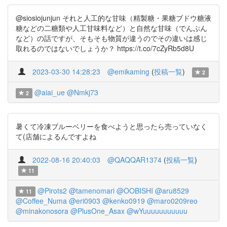
@siosiojunjun それと人工的な甘味（精製糖・果糖ブドウ糖液
糖などの二糖類や人工甘味料など）と自然な甘味（でんぷん
など）の話ですが、そもそも物質が違うのでその違いは感じ
取れるのではないでしょうか？ https://t.co/7cZyRb5d8U
2023-03-30 14:28:23
@emikaming
(
投稿一覧
)
2
@aiai_ue
@Nmkj73
2
暑くて冷凍ブルーベリーを食べようと思ったら売っていなく
て(店舗によるんですよね
2022-08-16 20:40:03
@QAQQAR1374
(
投稿一覧
)
11
@Pirots2
@tamenomari
@OOBISHI
@aru8529
11
@Coffee_Numa
@eri0903
@kenko0919
@maro0209reo
@minakonosora
@PlusOne_Asax
@wYuuuuuuuuuuu