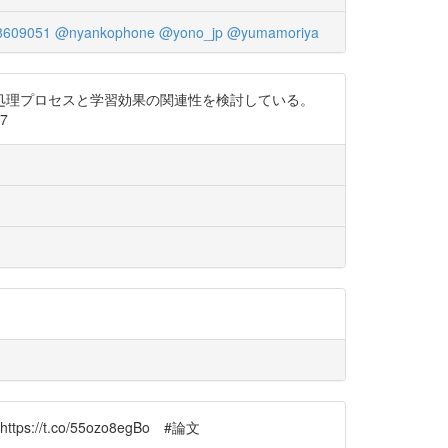
8609051
@nyankophone
@yono_jp
@yumamoriya
処理プロセスと学習効果の関連性を検討している。
7
.co/55ozo8egBo #論文