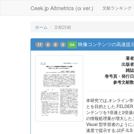
Ceek.jp Altmetrics (α ver.)
文献ランキング
ホーム
文献詳細
映像コンテンツの高速提
17
0
0
0
OA
著者
出版者
雑誌
巻号頁・発行日
参考文献数
本研究では,オンライン
とを目的とした.FELDER
ンテンツを1倍速と2倍
の情報処理量が増大したこ
Visual 型学習者の
速度で提示する,(2)F-