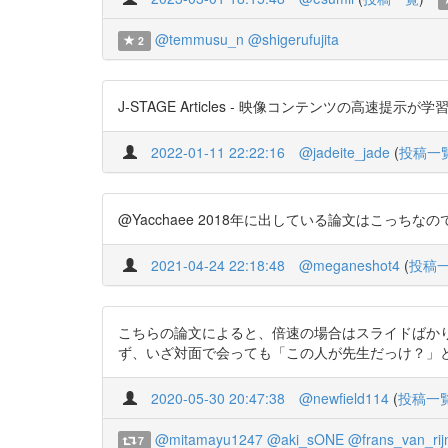
@temmusu_n
@shigerufujita
2
J-STAGE Articles - 映像コンテンツの高速提示が
2022-01-11 22:22:16
@jadeite_jade
(
投稿一
@Yacchaee 2018年に出している論文はこっちなので、博論
2021-04-24 22:18:48
@meganeshot4
(
投稿
こちらの論文によると、倍速の場合はスライドばか
ず、いざ対面で会っても「この人が先生だっけ？」となるかもしれ
2020-05-30 20:47:38
@newfield114
(
投稿一
@mitamayu1247
@aki_sONE
@frans_van_rij
7