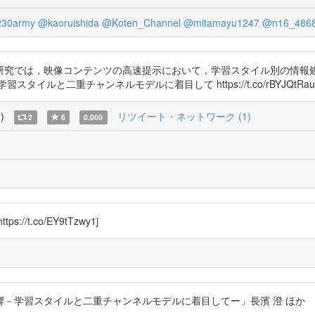
230army
@kaoruishida
@Koten_Channel
@mitamayu1247
@n16_486
研究では，映像コンテンツの高速提示において，学習スタイル別の情報
ルと二重チャンネルモデルに着目して https://t.co/rBYJQtRau
覧
)
リツイート・ネットワーク (1)
2
6
0.000
.co/EY9tTzwy1j
タイルと二重チャンネルモデルに着目してー」長濱 澄 ほか https://t