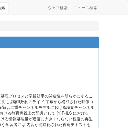
検索
ウェブ検索
ニュース検索
報処理プロセスと学習効果の関連性を明らかにするこ
20名に対し,講師映像,スライド,字幕から構成された映像コ
負荷は,二重チャンネルモデルにおける聴覚チャンネル
教育実践上の配慮として,(1)F-ILS における
ルにおける情報処理量が過度に大きくならない程度の再生
処理を行う学習者には,内容が簡略化された視覚テキストを