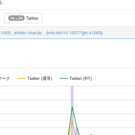
.
Twitter
16 + 24
41065/_article/-char/ja/
(
info:doi/10.15077/jjet.41065
)
マーク
Twitter (通常)
Twitter (RT)