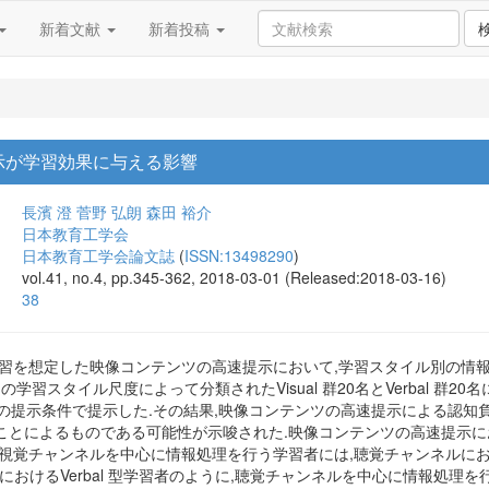
新着文献
新着投稿
示が学習効果に与える影響
長濱 澄
菅野 弘朗
森田 裕介
日本教育工学会
日本教育工学会論文誌
(
ISSN:13498290
)
vol.41, no.4, pp.345-362, 2018-03-01 (Released:2018-03-16)
38
学習を想定した映像コンテンツの高速提示において,学習スタイル別の情
 の学習スタイル尺度によって分類されたVisual 群20名とVerbal 群
速の提示条件で提示した.その結果,映像コンテンツの高速提示による認知
とによるものである可能性が示唆された.映像コンテンツの高速提示における
ように,視覚チャンネルを中心に情報処理を行う学習者には,聴覚チャンネ
ILS におけるVerbal 型学習者のように,聴覚チャンネルを中心に情報