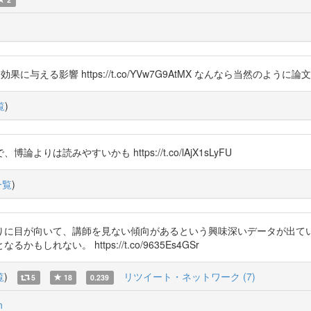
学習効果に与える影響 https://t.co/YVw7G9AtMX なんなら当然のよう
覧
)
よりは読みやすいかも https://t.co/lAjX1sLyFU
一覧
)
りに目が向いて、講師を見ない傾向があるという興味深いデータが出て
ない。 https://t.co/9635Es4GSr
覧
)
リツイート・ネットワーク (7)
5
18
0.239
n