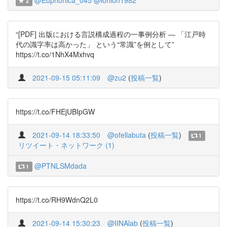
@Euphonica_045
@lonlon1982
2
“[PDF] 出版における言説構成過程の一事例分析 ― 「江戸時
代の識字率は高かった」 という“常識”を例として”
https://t.co/1NhX4Mxhvq
2021-09-15 05:11:09
@zu2
(
投稿一覧
)
https://t.co/FHEjUBIpGW
2021-09-14 18:33:50
@ofellabuta
(
投稿一覧
)
1
リツイート・ネットワーク (1)
@PTNLSMdada
1
https://t.co/RH9WdnQ2L0
2021-09-14 15:30:23
@IINAlab
(
投稿一覧
)