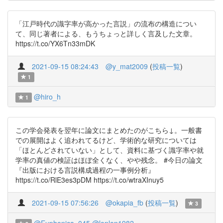
「江戸時代の識字率が高かった言説」の流布の構造につい
て、同じ著者による、もうちょっと詳しく言及した文章。
https://t.co/YX6Tn33mDK
2021-09-15 08:24:43
@y_mat2009
(
投稿一覧
)
1
@hiro_h
1
この学会発表を翌年に論文にまとめたのがこちら↓。一般書
での展開はよく追われてるけど、学術的な研究については
「ほとんどされていない」として、資料に基づく識字率や就
学率の真値の検証はほぼ全くなく、やや残念。 #今日の論文
『出版における言説構成過程の一事例分析』
https://t.co/RlE3es3pDM https://t.co/wtraXInuy5
2021-09-15 07:56:26
@okapia_fb
(
投稿一覧
)
3