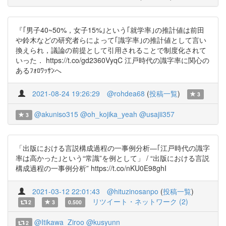
『｢男子40~50%，女子15%｣という｢就学率｣の推計値は前田
や鈴木などの研究者らによって｢識字率｣の推計値として言い
換えられ，議論の前提として引用されることで制度化されて
いった． https://t.co/gd2360VyqC 江戸時代の識字率に関心の
あるﾌｫﾛﾜｯｻﾝへ
2021-08-24 19:26:29
@rohdea68
(
投稿一覧
)
3
@akuniso315
@oh_kojika_yeah
@usajii357
3
「出版における言説構成過程の一事例分析―｢江戸時代の識字
率は高かった｣という“常識”を例として」 / “出版における言説
構成過程の一事例分析” https://t.co/nKU0E98ghI
2021-03-12 22:01:43
@hituzinosanpo
(
投稿一覧
)
リツイート・ネットワーク (2)
2
3
0.500
@Itikawa_Ziroo
@kusyunn
2