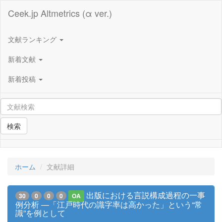
Ceek.jp Altmetrics (α ver.)
文献ランキング
新着文献
新着投稿
検索
ホーム
文献詳細
出版における言説構成過程の一事
30
0
0
0
OA
例分析 ―「江戸時代の識字率は高かった」という“常
識”を例として