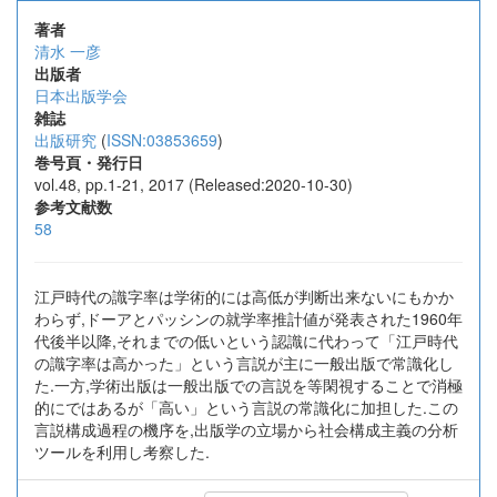
著者
清水 一彦
出版者
日本出版学会
雑誌
出版研究
(
ISSN:03853659
)
巻号頁・発行日
vol.48, pp.1-21, 2017 (Released:2020-10-30)
参考文献数
58
江戸時代の識字率は学術的には高低が判断出来ないにもかか
わらず,ドーアとパッシンの就学率推計値が発表された1960年
代後半以降,それまでの低いという認識に代わって「江戸時代
の識字率は高かった」という言説が主に一般出版で常識化し
た.一方,学術出版は一般出版での言説を等閑視することで消極
的にではあるが「高い」という言説の常識化に加担した.この
言説構成過程の機序を,出版学の立場から社会構成主義の分析
ツールを利用し考察した.