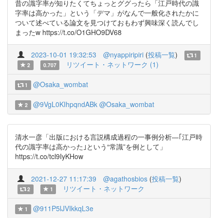
昔の識字率が知りたくてちょっとググったら「江戸時代の識
字率は高かった」という「デマ」がなんで一般化されたかに
ついて述べている論文を見つけておもわず興味深く読んでし
まったw https://t.co/O1GHO9DV68
2023-10-01 19:32:53
@nyappiripiri
(
投稿一覧
)
1
リツイート・ネットワーク (1)
2
0.707
@Osaka_wombat
1
@9VgL0KIhpqndABk
@Osaka_wombat
2
清水一彦「出版における言説構成過程の一事例分析―｢江戸時
代の識字率は高かった｣という“常識”を例として」
https://t.co/tcl9IyKHow
2021-12-27 11:17:39
@agathosbios
(
投稿一覧
)
リツイート・ネットワーク
2
1
@911P5lJVIkkqL3e
1