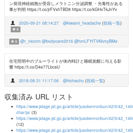
ン発現神経細胞が受容しメラトニン分泌調整 ・光毒性がある
事が判明 https://t.co/jrFVxhTBD8 https://t.co/kGHxTkJnYv
2020-09-21 08:14:27
@kiwami_headache
(
投稿一覧
)
4
@r_nicorin
@bodycare2016
@hmLFYtTVKkmyBMe
3
住宅照明中のブルーライトが体内時計と睡眠覚醒に与える影
響 https://t.co/D4e77LbcsU
2018-08-31 11:17:06
@hichachu
(
投稿一覧
)
収集済み URL リスト
https://www.jstage.jst.go.jp/article/jusokenronbun/42/0/42_1408
char/ja/
(3)
https://www.jstage.jst.go.jp/article/jusokenronbun/42/0/42_140
(12)
https://www.jstage.jst.go.jp/article/jusokenronbun/42/0/42_140