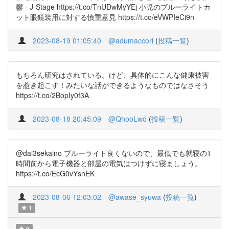
響 - J-Stage https://t.co/TnUDwMyYEj 小児のブルーライトカ
ット眼鏡装用に対する慎重意見 https://t.co/eVWPIeCi9n
2023-08-19 01:05:40
@adumaccori
(
投稿一覧
)
もちろん研究はされている。けど、具体的にこんな健康被害
を惹き起こす！みたいな話ができるようなものではなさそう
https://t.co/2BopIy0f3A
2023-08-18 20:45:09
@QhooLwo
(
投稿一覧
)
@dai3sekaino ブルーライト良くないので、最低でも就寝の1
時間前から電子機器と部屋の電気はつけずに寝ましょう。
https://t.co/EcG0vYsnEK
2023-08-06 12:03:02
@awase_syuwa
(
投稿一覧
)
1
0