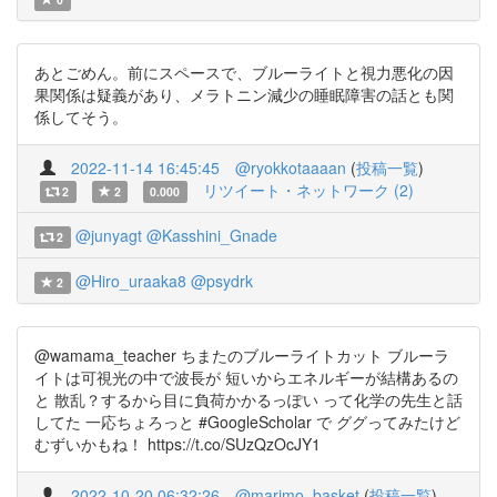
あとごめん。前にスペースで、ブルーライトと視力悪化の因
果関係は疑義があり、メラトニン減少の睡眠障害の話とも関
係してそう。
2022-11-14 16:45:45
@ryokkotaaaan
(
投稿一覧
)
リツイート・ネットワーク (2)
2
2
0.000
@junyagt
@Kasshini_Gnade
2
@Hiro_uraaka8
@psydrk
2
@wamama_teacher ちまたのブルーライトカット ブルーラ
イトは可視光の中で波長が 短いからエネルギーが結構あるの
と 散乱？するから目に負荷かかるっぽい って化学の先生と話
してた 一応ちょろっと #GoogleScholar で ググってみたけど
むずいかもね！ https://t.co/SUzQzOcJY1
2022-10-20 06:32:26
@marimo_basket
(
投稿一覧
)