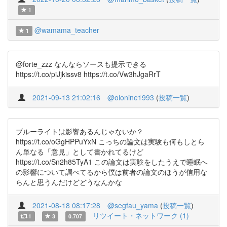
1
@wamama_teacher
1
@forte_zzz なんならソースも提示できる
https://t.co/piJjkissv8 https://t.co/Vw3hJgaRrT
2021-09-13 21:02:16
@olonine1993
(
投稿一覧
)
ブルーライトは影響あるんじゃないか？
https://t.co/oGgHPPuYxN こっちの論文は実験も何もしとら
ん単なる「意見」として書かれてるけど
https://t.co/Sn2h85TyA1 この論文は実験をしたうえで睡眠へ
の影響について調べてるから僕は前者の論文のほうが信用な
らんと思うんだけどどうなんかな
2021-08-18 08:17:28
@segfau_yama
(
投稿一覧
)
リツイート・ネットワーク (1)
1
3
0.707