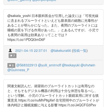
@sakata_yoshi 日本眼科医会が引用した論文には「可視光線
に含まれるブルーライトといえども眼表面の細胞に光毒性が
あることが明らかになった。また、夜間のブルーライトには
睡眠の質を下げる作用があった。」とあるんですが。 小児で
も夜間の装用は効果ありってことでは？
https://t.co/1PDQt3mD6F
2021-04-15 22:37:01
@takekura66
(
投稿一覧
)
7
@S68322913
@yulii_smirnoff
@teekayuki
@ohvtwin
5
@Guinness_P
関連文献読んだ。就寝前のブルーライトカットは有用なの
と、そもそもデジタル機器の利用は十分な休憩を取るべし、
という理解。 小児のブルーライトカット眼鏡装用に対する慎
重意見 https://t.co/nuMhP8gXef 住宅照明中のブルーライトが
体内時計と睡眠覚醒に与える影響 https://t.co/J4QCFG3Pxv