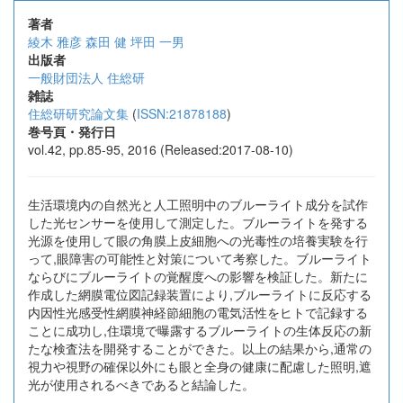
著者
綾木 雅彦
森田 健
坪田 一男
出版者
一般財団法人 住総研
雑誌
住総研研究論文集
(
ISSN:21878188
)
巻号頁・発行日
vol.42, pp.85-95, 2016 (Released:2017-08-10)
生活環境内の自然光と人工照明中のブルーライト成分を試作
した光センサーを使用して測定した。ブルーライトを発する
光源を使用して眼の角膜上皮細胞への光毒性の培養実験を行
って,眼障害の可能性と対策について考察した。ブルーライト
ならびにブルーライトの覚醒度への影響を検証した。新たに
作成した網膜電位図記録装置により,ブルーライトに反応する
内因性光感受性網膜神経節細胞の電気活性をヒトで記録する
ことに成功し,住環境で曝露するブルーライトの生体反応の新
たな検査法を開発することができた。以上の結果から,通常の
視力や視野の確保以外にも眼と全身の健康に配慮した照明,遮
光が使用されるべきであると結論した。