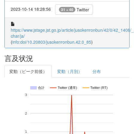
2023-10-14 18:28:56
Twitter
31 + 40
https://www.jstage.jst.go.jp/article/jusokenronbun/42/0/42_1408/_a
char/ja/
(
info:doi/10.20803/jusokenronbun.42.0_85
)
言及状況
変動（ピーク前後）
変動（月別）
分布
合計
Twitter (通常)
Twitter (RT)
3
2
1