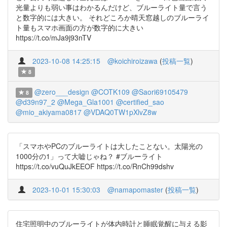
光量よりも弱い事はわかるんだけど、ブルーライト量で言う
と数字的には大きい。 それどころか晴天窓越しのブルーライ
ト量もスマホ画面の方が数字的に大きい
https://t.co/mJa9j93nTV
2023-10-08 14:25:15
@koichiroizawa
(
投稿一覧
)
8
@zero___design
@COTK109
@Saori69105479
8
@d39n97_2
@Mega_Gla1001
@certified_sao
@mio_akiyama0817
@VDAQ0TW1pXlvZ8w
「スマホやPCのブルーライトは大したことない。太陽光の
1000分の1」って大嘘じゃね？ #ブルーライト
https://t.co/vuQuJkEEOF https://t.co/RnCh99dshv
2023-10-01 15:30:03
@namapomaster
(
投稿一覧
)
住宅照明中のブルーライトが体内時計と睡眠覚醒に与える影