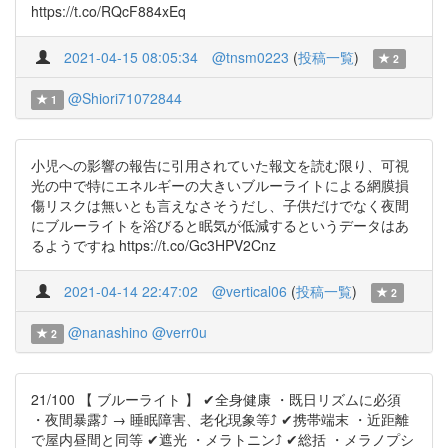
https://t.co/RQcF884xEq
2021-04-15 08:05:34
@tnsm0223
(
投稿一覧
)
2
@Shiori71072844
1
小児への影響の報告に引用されていた報文を読む限り、可視
光の中で特にエネルギーの大きいブルーライトによる網膜損
傷リスクは無いとも言えなさそうだし、子供だけでなく夜間
にブルーライトを浴びると眠気が低減するというデータはあ
るようですね https://t.co/Gc3HPV2Cnz
2021-04-14 22:47:02
@vertical06
(
投稿一覧
)
2
@nanashino
@verr0u
2
21/100 【 ブルーライト 】 ✔︎全身健康 ・既日リズムに必須
・夜間暴露⤴︎ → 睡眠障害、老化現象等⤴︎ ✔︎携帯端末 ・近距離
で屋内昼間と同等 ✔︎遮光 ・メラトニン⤴︎ ✔︎総括 ・メラノプシ