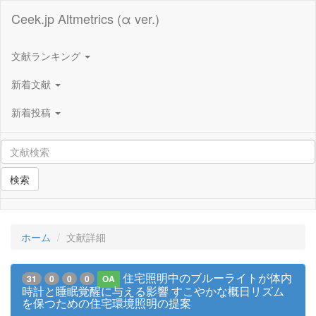
Ceek.jp Altmetrics (α ver.)
文献ランキング
新着文献
新着投稿
検索
ホーム
文献詳細
住宅照明中のブルーライトが体内
31
0
0
0
OA
時計と睡眠覚醒に与える影響 すこやかな概日リズム
を保つための住宅環境照明の提案