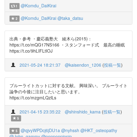
@Komdu_DaiKirai
1
@Komdu_DaiKirai
@taka_datsu
2
出典・参考 ・慶応義塾大 綾木ら(2015)：
https://t.co/mQG17NS166 ・スタンフォード式 最高の睡眠
https://t.co/9hLIFLtIOJ
2021-05-24 18:21:37
@kaisendon_1206
(
投稿一覧
)
ブルーライトカットに対する文献。 興味深い。 ブルーライト
論争の今後に注目したいと思います。
https://t.co/mzgmLQzlLs
2021-04-15 23:35:22
@shinshido_kama
(
投稿一覧
)
5
@qjvyWPDcj6jDU1a
@nyhssh
@HKT_osteopathy
5
@John_gammy
@ponponpiopio