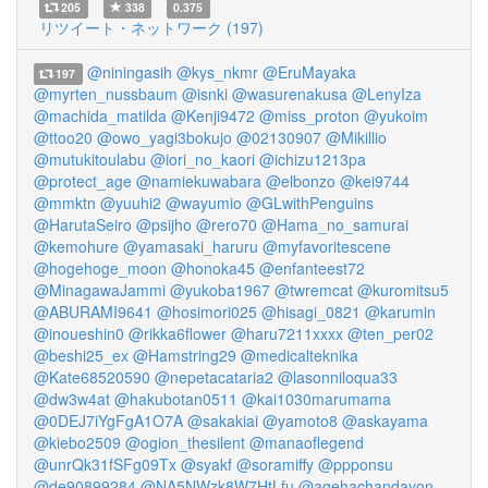
205
338
0.375
リツイート・ネットワーク (197)
@niningasih
@kys_nkmr
@EruMayaka
197
@myrten_nussbaum
@isnki
@wasurenakusa
@LenyIza
@machida_matilda
@Kenji9472
@miss_proton
@yukoim
@ttoo20
@owo_yagi3bokujo
@02130907
@Mikillio
@mutukitoulabu
@iori_no_kaori
@ichizu1213pa
@protect_age
@namiekuwabara
@elbonzo
@kei9744
@mmktn
@yuuhi2
@wayumio
@GLwithPenguins
@HarutaSeiro
@psijho
@rero70
@Hama_no_samurai
@kemohure
@yamasaki_haruru
@myfavoritescene
@hogehoge_moon
@honoka45
@enfanteest72
@MinagawaJammi
@yukoba1967
@twremcat
@kuromitsu5
@ABURAMI9641
@hosimori025
@hisagi_0821
@karumin
@inoueshin0
@rikka6flower
@haru7211xxxx
@ten_per02
@beshi25_ex
@Hamstring29
@medicalteknika
@Kate68520590
@nepetacataria2
@lasonniloqua33
@dw3w4at
@hakubotan0511
@kai1030marumama
@0DEJ7iYgFgA1O7A
@sakakiai
@yamoto8
@askayama
@kiebo2509
@ogion_thesilent
@manaoflegend
@unrQk31fSFg09Tx
@syakf
@soramiffy
@ppponsu
@de90899284
@NA5NWzk8W7HtLfu
@agehachandayon