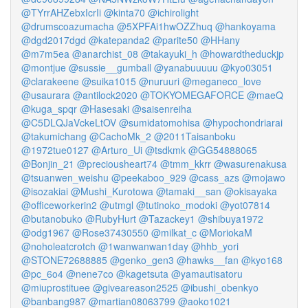
@TYrrAHZebxIcrIi
@kinta70
@ichirolight
@drumscoazumacha
@5XPFAi1hwOZZhuq
@hankoyama
@dgd2017dgd
@katepanda2
@parite50
@HHany
@m7m5ea
@anarchist_08
@takayuki_h
@howardtheduckjp
@montjue
@sussie__gumball
@yanabuuuuu
@kyo03051
@clarakeene
@suika1015
@nuruuri
@meganeco_love
@usaurara
@antilock2020
@TOKYOMEGAFORCE
@maeQ
@kuga_spqr
@Hasesaki
@saisenreiha
@C5DLQJaVckeLtOV
@sumidatomohisa
@hypochondriarai
@takumichang
@CachoMk_2
@2011Taisanboku
@1972tue0127
@Arturo_Ui
@tsdkmk
@GG54888065
@Bonjin_21
@preciousheart74
@tmm_kkrr
@wasurenakusa
@tsuanwen_weishu
@peekaboo_929
@cass_azs
@mojawo
@isozakiai
@Mushi_Kurotowa
@tamaki__san
@okisayaka
@officeworkerin2
@utmgl
@tutinoko_modoki
@yot07814
@butanobuko
@RubyHurt
@Tazackey1
@shibuya1972
@odg1967
@Rose37430550
@milkat_c
@MoriokaM
@noholeatcrotch
@1wanwanwan1day
@hhb_yori
@STONE72688885
@genko_gen3
@hawks__fan
@kyo168
@pc_6o4
@nene7co
@kagetsuta
@yamautisatoru
@miuprostituee
@giveareason2525
@ibushi_obenkyo
@banbang987
@martian08063799
@aoko1021