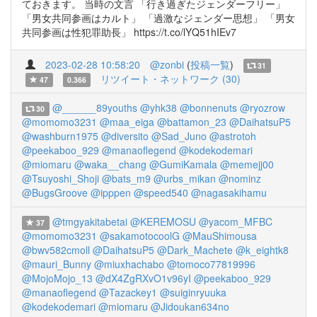
ておきます。 当時の文言 「行き過ぎたジェンダーフリー」
「男女共同参画はカルト」 「過激なジェンダー思想」 「男女
共同参画は性犯罪助長」 https://t.co/lYQ51hIEv7
2023-02-28 10:58:20
@zonbi
(
投稿一覧
)
31
リツイート・ネットワーク (30)
47
0.366
@______89youths
@yhk38
@bonnenuts
@ryozrow
30
@momomo3231
@maa_eiga
@battamon_23
@DaihatsuP5
@washburn1975
@diversito
@Sad_Juno
@astrotoh
@peekaboo_929
@manaoflegend
@kodekodemari
@miomaru
@waka__chang
@GumiKamala
@memejj00
@Tsuyoshi_Shoji
@bats_m9
@urbs_mikan
@nominz
@BugsGroove
@ipppen
@speed540
@nagasakihamu
@tmgyakitabetai
@KEREMOSU
@yacom_MFBC
37
@momomo3231
@sakamotocoolG
@MauShimousa
@bwv582cmoll
@DaihatsuP5
@Dark_Machete
@k_eightk8
@mauri_Bunny
@miuxhachabo
@tomoco77819996
@MojoMojo_13
@dX4ZgRXvO1v96yI
@peekaboo_929
@manaoflegend
@Tazackey1
@suiginryuuka
@kodekodemari
@miomaru
@Jidoukan634no