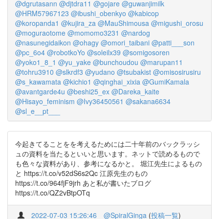
@dgrutasann
@djtdra11
@gojare
@guwanjimilk
@HRM57967123
@ibushi_obenkyo
@kabicop
@koropanda1
@kujira_za
@MauShimousa
@migushi_orosu
@moguraotome
@momomo3231
@nardog
@nasunegidaikon
@ohagy
@omori_taibani
@patti___son
@pc_6o4
@robotkoYo
@soleilx39
@somigosoren
@yoko1_8_1
@yu_yake
@bunchoudou
@marupan11
@tohru3910
@slkrdf3
@yudano
@tsubakist
@omisosirusiru
@s_kawamata
@kichio1
@qinghai_xixia
@GumiKamala
@avantgarde4u
@beshi25_ex
@Dareka_kaite
@Hisayo_feminism
@Ivy36450561
@sakana6634
@sl_e__pt___
今起きてることをを考えるためには二十年前のバックラッシ
ュの資料を当たるといいと思います。ネットで読めるもので
も色々な資料があり、参考になるかと。 堀江先生によるもの
と https://t.co/v52dS6s2Qc 江原先生のもの
https://t.co/964fjF9jrh あと私が書いたブログ
https://t.co/QZ2vBtpOTq
2022-07-03 15:26:46
@SpiralGinga
(
投稿一覧
)