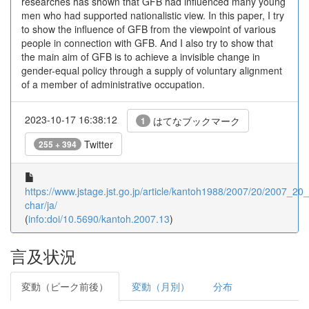
researches has shown that GFB had influenced many young
men who had supported nationalistic view. In this paper, I try
to show the influence of GFB from the viewpoint of various
people in connection with GFB. And I also try to show that
the main aim of GFB is to achieve a invisible change in
gender-equal policy through a supply of voluntary alignment
of a member of administrative occupation.
2023-10-17 16:38:12
はてなブックマーク
1
Twitter
255 + 394
https://www.jstage.jst.go.jp/article/kantoh1988/2007/20/2007_20_1
char/ja/
(
info:doi/10.5690/kantoh.2007.13
)
言及状況
変動（ピーク前後）
変動（月別）
分布