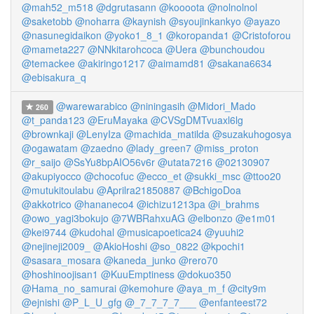
@mah52_m518
@dgrutasann
@koooota
@nolnolnol
@saketobb
@noharra
@kaynish
@syoujinkankyo
@ayazo
@nasunegidaikon
@yoko1_8_1
@koropanda1
@Cristoforou
@mameta227
@NNkitarohcoca
@Uera
@bunchoudou
@temackee
@akiringo1217
@aimamd81
@sakana6634
@ebisakura_q
@warewarabico
@niningasih
@Midori_Mado
260
@t_panda123
@EruMayaka
@CVSgDMTvuaxl6lg
@brownkaji
@LenyIza
@machida_matilda
@suzakuhogosya
@ogawatam
@zaedno
@lady_green7
@miss_proton
@r_saijo
@SsYu8bpAIO56v6r
@utata7216
@02130907
@akupiyocco
@chocofuc
@ecco_et
@sukki_msc
@ttoo20
@mutukitoulabu
@Aprilra21850887
@BchigoDoa
@akkotrico
@hananeco4
@ichizu1213pa
@i_brahms
@owo_yagi3bokujo
@7WBRahxuAG
@elbonzo
@e1m01
@kei9744
@kudohal
@musicapoetica24
@yuuhi2
@nejineji2009_
@AkioHoshi
@so_0822
@kpochi1
@sasara_mosara
@kaneda_junko
@rero70
@hoshinoojisan1
@KuuEmptiness
@dokuo350
@Hama_no_samurai
@kemohure
@aya_m_f
@city9m
@ejnishi
@P_L_U_gfg
@_7_7_7_7___
@enfanteest72