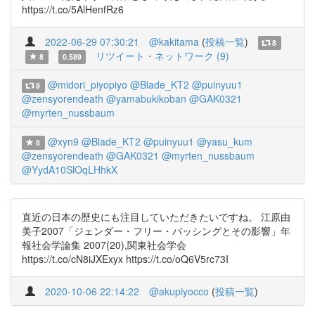
https://t.co/5AlHenfRz6
2022-06-29 07:30:21
@kakitama
(
投稿一覧
)
8
リツイート・ネットワーク (9)
8
0.589
@midori_piyopiyo
@Blade_KT2
@puinyuu1
9
@zensyorendeath
@yamabukikoban
@GAK0321
@myrten_nussbaum
@xyn9
@Blade_KT2
@puinyuu1
@yasu_kum
8
@zensyorendeath
@GAK0321
@myrten_nussbaum
@YydA10SlOqLHhkX
直近の日本の歴史にも注目していただきたいですね。 江原由
美子2007「ジェンダー・フリー・バッシングとその影響」年
報社会学論集 2007(20),関東社会学会
https://t.co/cN8iJXExyx https://t.co/oQ6V5rc73I
2020-10-06 22:14:22
@akupiyocco
(
投稿一覧
)