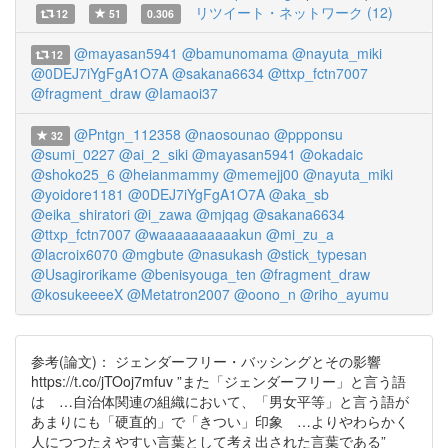
リツイート・ネットワーク (12)
12
51
0.306
@mayasan5941
@bamunomama
@nayuta_miki
12
@0DEJ7iYgFgA1O7A
@sakana6634
@ttxp_fctn7007
@fragment_draw
@Iamaoi37
@Pntgn_112358
@naosounao
@ppponsu
32
@sumi_0227
@ai_2_siki
@mayasan5941
@okadaic
@shoko25_6
@heianmammy
@memejj00
@nayuta_miki
@yoidore1181
@0DEJ7iYgFgA1O7A
@aka_sb
@eika_shiratori
@i_zawa
@mjqag
@sakana6634
@ttxp_fctn7007
@waaaaaaaaaakun
@mi_zu_a
@lacroix6070
@mgbute
@nasukash
@stick_typesan
@Usagirorikame
@benisyouga_ten
@fragment_draw
@kosukeeeeX
@Metatron2007
@oono_n
@riho_ayumu
参考(論文)： ジェンダーフリー・バッシングとその影響
https://t.co/jTOoj7mfuv ”また「ジェンダーフリー」と言う語
は …自治体関連の組織において、「男女平等」と言う語が
あまりにも「硬直的」で「きつい」印象 …よりやわらかく
人につつたえやすい言葉として考え出された言葉である”