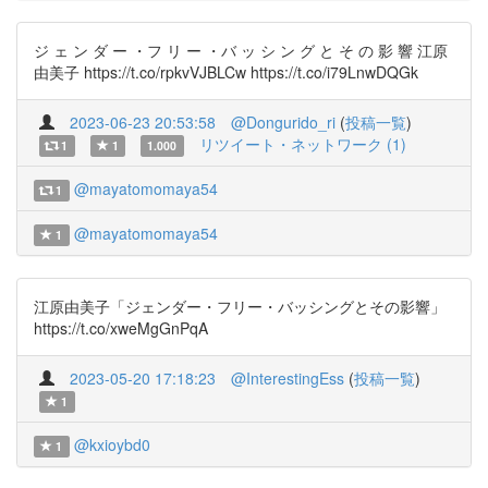
ジ ェ ン ダ ー ・フ リ ー ・バ ッ シ ン グ と そ の 影 響 江原
由美子 https://t.co/rpkvVJBLCw https://t.co/i79LnwDQGk
2023-06-23 20:53:58
@Dongurido_ri
(
投稿一覧
)
リツイート・ネットワーク (1)
1
1
1.000
@mayatomomaya54
1
@mayatomomaya54
1
江原由美子「ジェンダー・フリー・バッシングとその影響」
https://t.co/xweMgGnPqA
2023-05-20 17:18:23
@InterestingEss
(
投稿一覧
)
1
@kxioybd0
1