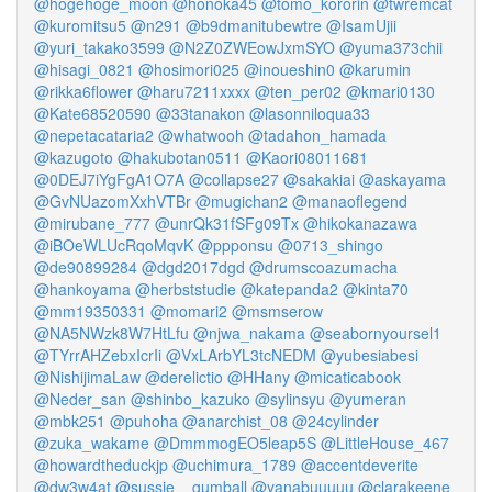
@hogehoge_moon
@honoka45
@tomo_kororin
@twremcat
@kuromitsu5
@n291
@b9dmanitubewtre
@IsamUjii
@yuri_takako3599
@N2Z0ZWEowJxmSYO
@yuma373chii
@hisagi_0821
@hosimori025
@inoueshin0
@karumin
@rikka6flower
@haru7211xxxx
@ten_per02
@kmari0130
@Kate68520590
@33tanakon
@lasonniloqua33
@nepetacataria2
@whatwooh
@tadahon_hamada
@kazugoto
@hakubotan0511
@Kaori08011681
@0DEJ7iYgFgA1O7A
@collapse27
@sakakiai
@askayama
@GvNUazomXxhVTBr
@mugichan2
@manaoflegend
@mirubane_777
@unrQk31fSFg09Tx
@hikokanazawa
@iBOeWLUcRqoMqvK
@ppponsu
@0713_shingo
@de90899284
@dgd2017dgd
@drumscoazumacha
@hankoyama
@herbststudie
@katepanda2
@kinta70
@mm19350331
@momari2
@msmserow
@NA5NWzk8W7HtLfu
@njwa_nakama
@seabornyoursel1
@TYrrAHZebxIcrIi
@VxLArbYL3tcNEDM
@yubesiabesi
@NishijimaLaw
@derelictio
@HHany
@micaticabook
@Neder_san
@shinbo_kazuko
@sylinsyu
@yumeran
@mbk251
@puhoha
@anarchist_08
@24cylinder
@zuka_wakame
@DmmmogEO5leap5S
@LittleHouse_467
@howardtheduckjp
@uchimura_1789
@accentdeverite
@dw3w4at
@sussie__gumball
@yanabuuuuu
@clarakeene