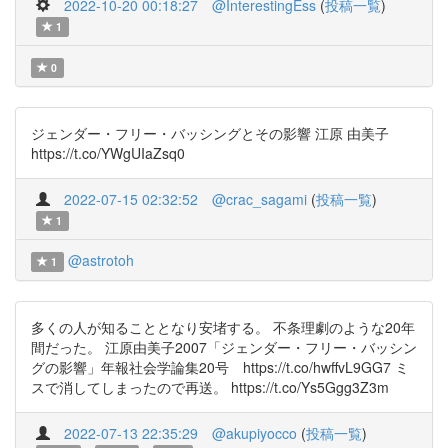
2022-10-20 00:18:27
@InterestingEss
(
投稿一覧
)
1
0
ジェンダー・フリー・バッシングとその影響 江原 由美子
https://t.co/YWgUIaZsq0
2022-07-15 02:32:52
@crac_sagami
(
投稿一覧
)
1
@astrotoh
1
多くの人が知ることとなり安堵する。 不条理劇のような20年
間だった。 江原由美子2007「ジェンダー・フリー・バッシン
グの影響」年報社会学論集20号 https://t.co/hwffvL9GG7 ミ
スで消してしまったので再送。 https://t.co/Ys5Ggg3Z3m
2022-07-13 22:35:29
@akupiyocco
(
投稿一覧
)