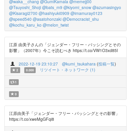
@waka__chang
@GumiKamala
@memejj00
@Tsuyoshi_Shoji
@bats_m9
@kiyomi_snow
@azumasingyo
@Kisaragi2700
@hashiyuki0909
@imamuray0123
@speed540
@asatohonzaki
@Democracist_shu
@kochu_karu_ko
@melon_twist
江原 由美子さんの「ジェンダー・フリー・バッシングとその
影響」（2007年）今こそ読むべき https://t.co/VW1O3xd85I
2022-12-19 23:10:27
@kumi_tsukahara
(
投稿一覧
)
リツイート・ネットワーク (1)
2
0.000
1
0
江原由美子「ジェンダー・フリー・バッシングとその影響」
https://t.co/xweMgGFqi8