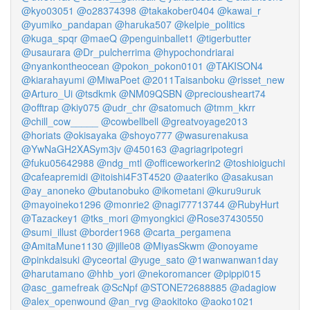
@kyo03051
@o28374398
@takakober0404
@kawai_r
@yumiko_pandapan
@haruka507
@kelpie_politics
@kuga_spqr
@maeQ
@penguinballet1
@tigerbutter
@usaurara
@Dr_pulcherrima
@hypochondriarai
@nyankontheocean
@pokon_pokon0101
@TAKISON4
@kiarahayumi
@MiwaPoet
@2011Taisanboku
@risset_new
@Arturo_Ui
@tsdkmk
@NM09QSBN
@preciousheart74
@offtrap
@kiy075
@udr_chr
@satomuch
@tmm_kkrr
@chill_cow_____
@cowbellbell
@greatvoyage2013
@horiats
@okisayaka
@shoyo777
@wasurenakusa
@YwNaGH2XASym3jv
@450163
@agriagripotegri
@fuku05642988
@ndg_mtl
@officeworkerin2
@toshioiguchi
@cafeapremidi
@itoishi4F3T4520
@aateriko
@asakusan
@ay_anoneko
@butanobuko
@ikometani
@kuru9uruk
@mayoineko1296
@monrie2
@nagi77713744
@RubyHurt
@Tazackey1
@tks_mori
@myongkici
@Rose37430550
@sumi_illust
@border1968
@carta_pergamena
@AmitaMune1130
@jille08
@MiyasSkwm
@onoyame
@pinkdaisuki
@yceortal
@yuge_sato
@1wanwanwan1day
@harutamano
@hhb_yori
@nekoromancer
@pippi015
@asc_gamefreak
@ScNpf
@STONE72688885
@adagiow
@alex_openwound
@an_rvg
@aokitoko
@aoko1021