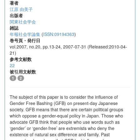
著者
江原 由美子
出版者
関東社会学会
雑誌
年報社会学論集
(
ISSN:09194363
)
巻号頁・発行日
vol.2007, no.20, pp.13-24, 2007-07-31 (Released:2010-04-
21)
参考文献数
22
被引用文献数
1
2
The subject of this paper is to consider the influence of
Gender Free Bashing (GFB) on present-day Japanese
society. GFB means that there are certain political groups
which oppose a gender-equal policy in Japan. Those who
advocate GFB think that people who use words such as
‘gender’ or ‘gender-free’ are extremists who deny the
existence of natural sex difference and family. Past