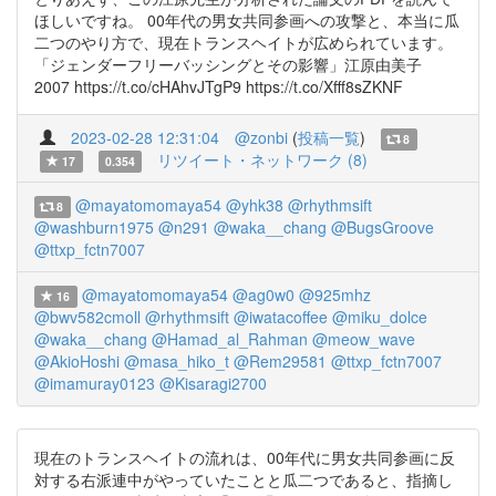
ほしいですね。 00年代の男女共同参画への攻撃と、本当に瓜
二つのやり方で、現在トランスヘイトが広められています。
「ジェンダーフリーバッシングとその影響」江原由美子
2007 https://t.co/cHAhvJTgP9 https://t.co/Xfff8sZKNF
2023-02-28 12:31:04
@zonbi
(
投稿一覧
)
8
リツイート・ネットワーク (8)
17
0.354
@mayatomomaya54
@yhk38
@rhythmsift
8
@washburn1975
@n291
@waka__chang
@BugsGroove
@ttxp_fctn7007
@mayatomomaya54
@ag0w0
@925mhz
16
@bwv582cmoll
@rhythmsift
@iwatacoffee
@miku_dolce
@waka__chang
@Hamad_al_Rahman
@meow_wave
@AkioHoshi
@masa_hiko_t
@Rem29581
@ttxp_fctn7007
@imamuray0123
@Kisaragi2700
現在のトランスヘイトの流れは、00年代に男女共同参画に反
対する右派連中がやっていたことと瓜二つであると、指摘し