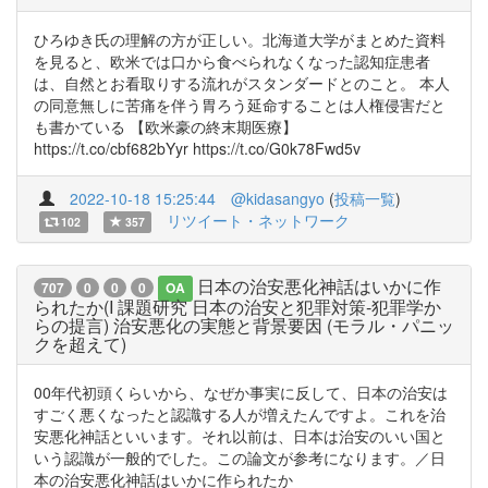
ひろゆき氏の理解の方が正しい。北海道大学がまとめた資料
を見ると、欧米では口から食べられなくなった認知症患者
は、自然とお看取りする流れがスタンダードとのこと。 本人
の同意無しに苦痛を伴う胃ろう延命することは人権侵害だと
も書かている 【欧米豪の終末期医療】
https://t.co/cbf682bYyr https://t.co/G0k78Fwd5v
2022-10-18 15:25:44
@kidasangyo
(
投稿一覧
)
リツイート・ネットワーク
102
357
日本の治安悪化神話はいかに作
707
0
0
0
OA
られたか(I 課題研究 日本の治安と犯罪対策-犯罪学か
らの提言) 治安悪化の実態と背景要因 (モラル・パニッ
クを超えて)
00年代初頭くらいから、なぜか事実に反して、日本の治安は
すごく悪くなったと認識する人が増えたんですよ。これを治
安悪化神話といいます。それ以前は、日本は治安のいい国と
いう認識が一般的でした。この論文が参考になります。／日
本の治安悪化神話はいかに作られたか