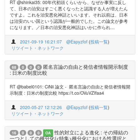
RT @shinkai35: 00年代初頭くらいから、なぜか事実に反し
て、日本の治安はすごく悪くなったと認識する人が増えたん
ですよ。これを治安悪化神話といいます。それ以前は、日本
は治安のいい国という認識が一般的でした。この論文が参考
になります。／日本の治安悪化神話はいかに作られ…
2021-09-19 16:21:07
@Espyzfof
(
投稿一覧
)
リツイート・ネットワーク
匿名言論の自由と発信者情報開示制度
68
0
0
0
: 日米の制度比較
RT @babel0101: CiNii 論文 - 匿名言論の自由と発信者情報開
示制度 : 日米の制度比較 https://t.co/OVuVZIfaa4
2020-05-27 12:12:26
@Espyzfof
(
投稿一覧
)
リツイート・ネットワーク
性的対立による進化 : その帰結の
16
0
0
0
OA
一つとしての種分化(<特集>種分化における性選択と