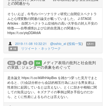
との関連から
そういえば，今号のパーソナリティ研究に自閉症スペクトラ
ムと心理変数の関連の論文が載っていました。 J-STAGE
Articles - 自閉スペクトラム症傾向の高い大学生の対人不安の
特徴――自尊感情および公的自意識との関連から
https://t.co/ytqDDAfdiA
2019-11-08 10:32:21
@oshio_at
(
投稿一覧
)
11
リツイート・ネットワーク
19
メディア表現の批判と社会批判
545
0
0
0
OA
の実践 : ジェンダーの表象をめぐって
是永論文 https://t.co/ikMhH4pBxs を雑かつ穿った見方でまと
めると、(1)会話分析から会話的相互行為における男女差は、
性差別に起因しているとは言えない。とくに頷きや相槌に関
しての知見はない。キズナアイの事例は聞き手役なのだか
ら、とくに性差によるものとは言えない。