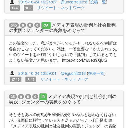
2019-10-24 16:24:07
@uncorrelated
(
投稿一覧
)
リツイート・ネットワーク
4
5
メディア表現の批判と社会批判
545
0
0
0
OA
の実践 : ジェンダーの表象をめぐって
この論文でした。私がまちがってるかもしれないので判断は
各自おこなってください。私は、一番重要な「かんぶれ」先
生のツイートを正確に引用しないで「批判」しているとても
よくない論文だと思います。 https://t.co/Mw3e39XjUG
2019-10-24 12:59:01
@eguchi2018
(
投稿一覧
)
リツイート・ネットワーク
13
18
メディア表現の批判と社会批判の
35
0
0
0
IR
実践 : ジェンダーの表象をめぐって
そもそもあれの何処がEM/会話分析やねんと思わなくはない
が、真面目に検討している人も居るのだった＞RT 是永 論
『メディア表現の批判と社会批判の実践 : ジェンダーの表象