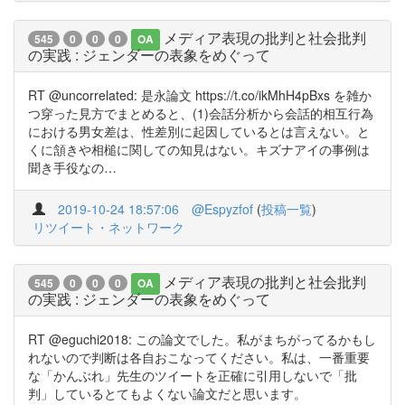
メディア表現の批判と社会批判
545
0
0
0
OA
の実践 : ジェンダーの表象をめぐって
RT @uncorrelated: 是永論文 https://t.co/ikMhH4pBxs を雑か
つ穿った見方でまとめると、(1)会話分析から会話的相互行為
における男女差は、性差別に起因しているとは言えない。と
くに頷きや相槌に関しての知見はない。キズナアイの事例は
聞き手役なの…
2019-10-24 18:57:06
@Espyzfof
(
投稿一覧
)
リツイート・ネットワーク
メディア表現の批判と社会批判
545
0
0
0
OA
の実践 : ジェンダーの表象をめぐって
RT @eguchi2018: この論文でした。私がまちがってるかもし
れないので判断は各自おこなってください。私は、一番重要
な「かんぶれ」先生のツイートを正確に引用しないで「批
判」しているとてもよくない論文だと思います。