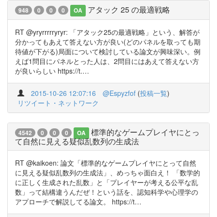
アタック 25 の最適戦略
948
0
0
0
OA
RT @yryrrrrryryr: 「アタック25の最適戦略」という、解答が
分かってもあえて答えない方が良い(どのパネルを取っても期
待値が下がる)局面について検討している論文が興味深い。例
えば1問目にパネルとった人は、2問目にはあえて答えない方
が良いらしい https://t.…
2015-10-26 12:07:16
@Espyzfof
(
投稿一覧
)
リツイート・ネットワーク
標準的なゲームプレイヤにとっ
4542
0
0
0
OA
て自然に見える疑似乱数列の生成法
RT @kaikoen: 論文「標準的なゲームプレイヤにとって自然
に見える疑似乱数列の生成法」、めっちゃ面白え！ 「数学的
に正しく生成された乱数」と「プレイヤーが考える公平な乱
数」って結構違うんだぜ！という話を、認知科学や心理学の
アプローチで解説してる論文。 https://t…