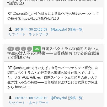
性的対立)
RT @coreat0r_s: 性的対立による進化:その帰結の一つとして
の種分化 https://t.co/74kW4zYL6S
2019-11-30 23:58:59
@Espyzfof
(
投稿一覧
)
リツイート・ネットワーク
自閉スペクトラム症傾向の高い大
16
0
0
0
OA
学生の対人不安の特徴――自尊感情および公的自意識
との関連から
RT @oshio_at: そういえば，今号のパーソナリティ研究に自
閉症スペクトラムと心理変数の関連の論文が載っていまし
た。 J-STAGE Articles - 自閉スペクトラム症傾向の高い大学
生の対人不安の特徴――自尊感情および公的自意識との関連
から https://t.…
2019-11-08 12:02:10
@Espyzfof
(
投稿一覧
)
リツイート・ネットワーク