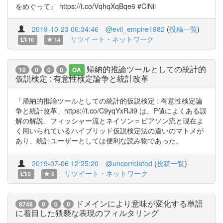
をめぐって』 https://t.co/VqhqXqBqe6 #CiNii
2019-10-23 06:34:46
@evil_empire1982
(
投稿一覧
)
リツイート・ネットワーク
10
14
帰納的推論ツールとしての統計的
10
0
0
0
OA
仮説検定 : 有意性検定論争と統計改革
「帰納的推論ツールとしての統計的仮説検定 : 有意性検定論
争と統計改革」https://t.co/C9yqYxRJi9 は、P値によくある誤
解の解説、フィッシャー流とネイソン＝ピアソン流と現在よ
く用いられているハイブリッド仮説検定法の違いのマトメが
あり、統計ユーザーとしては便利な読み物であった。
2019-07-06 12:25:20
@uncorrelated
(
投稿一覧
)
リツイート・ネットワーク
5
6
ドメインにより意味が変化する単語
8746
0
0
0
に着目した猥褻な表現のフィルタリング