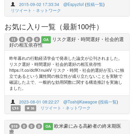
2015-09-02 17:33:34
@Espyzfof
(
投稿一覧
)
リツイート・ネットワーク
お気に入り一覧（最新100件）
リスク選好・時間選好・社会的選
11
0
0
0
OA
好の相互依存性
昨年暮れの行動経済学会で発表した論文が公刊されました。
リスク選好・時間選好・社会的選好の相互依存性
https://t.co/dcfK1nui4V リスク・時間・社会的選好が互いに独
立であるという属性間の独立性が成り立たないことを実験で
確認した上で、一般的な効用関数に関する構造推計を実施し
ました。
2023-08-01 08:22:27
@ToshijiKawagoe
(
投稿一覧
)
リツイート・ネットワーク
9
36
欧米豪にみる高齢者の終末期医
919
0
0
0
OA
療