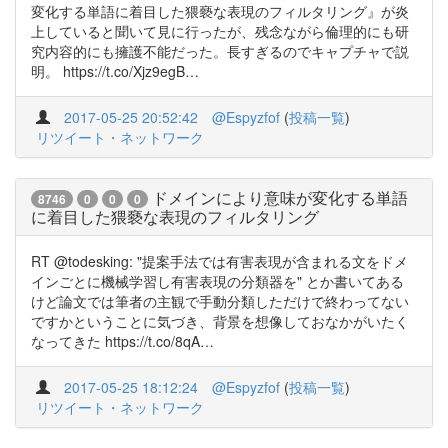
変化する単語に着目した猥褻な表現のフィルタリング』が炎
上していると聞いて見に行ったが、残念ながら倫理的にも研
究内容的にも擁護不能だった。長すぎるのでキャプチャで説
明。 https://t.co/Xjz9egB…
2017-05-25 20:52:42
@Espyzfof
(
投稿一覧
)
リツイート・ネットワーク
ドメインにより意味が変化する単語
8746
0
0
0
に着目した猥褻な表現のフィルタリング
RT @todesking: "提案手法では有害表現が含まれる文をドメ
インごとに機械学習し有害表現の分類器を" とか書いてある
けど論文では筆者の主観で手動分類しただけで終わってない
ですかということに気づき、背景を想像しておなかがいたく
なってきた https://t.co/8qA…
2017-05-25 18:12:24
@Espyzfof
(
投稿一覧
)
リツイート・ネットワーク