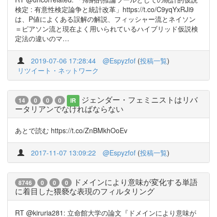
検定 : 有意性検定論争と統計改革」https://t.co/C9yqYxRJi9
は、P値によくある誤解の解説、フィッシャー流とネイソン
＝ピアソン流と現在よく用いられているハイブリッド仮説検
定法の違いのマ…
2019-07-06 17:28:44
@Espyzfof
(
投稿一覧
)
リツイート・ネットワーク
ジェンダー・フェミニストはリバ
14
0
0
0
IR
ータリアンでなければならない
あとで読む https://t.co/ZnBMkhOoEv
2017-11-07 13:09:22
@Espyzfof
(
投稿一覧
)
ドメインにより意味が変化する単語
8746
0
0
0
に着目した猥褻な表現のフィルタリング
RT @kiruria281: 立命館大学の論文『ドメインにより意味が