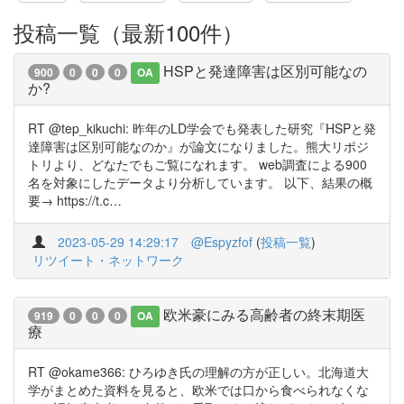
投稿一覧（最新100件）
HSPと発達障害は区別可能なの
900
0
0
0
OA
か?
RT @tep_kikuchi: 昨年のLD学会でも発表した研究『HSPと発
達障害は区別可能なのか』が論文になりました。熊大リポジ
トリより、どなたでもご覧になれます。 web調査による900
名を対象にしたデータより分析しています。 以下、結果の概
要→ https://t.c…
2023-05-29 14:29:17
@Espyzfof
(
投稿一覧
)
リツイート・ネットワーク
欧米豪にみる高齢者の終末期医
919
0
0
0
OA
療
RT @okame366: ひろゆき氏の理解の方が正しい。北海道大
学がまとめた資料を見ると、欧米では口から食べられなくな