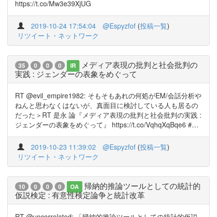
https://t.co/Mw3e39XjUG
2019-10-24 17:54:04
@Espyzfof
(
投稿一覧
)
リツイート・ネットワーク
メディア表現の批判と社会批判の
35
0
0
0
IR
実践 : ジェンダーの表象をめぐって
RT @evil_empire1982: そもそもあれの何処がEM/会話分析や
ねんと思わなくはないが、真面目に検討している人も居るの
だった＞RT 是永 論『メディア表現の批判と社会批判の実践 :
ジェンダーの表象をめぐって』 https://t.co/VqhqXqBqe6 #…
2019-10-23 11:39:02
@Espyzfof
(
投稿一覧
)
リツイート・ネットワーク
帰納的推論ツールとしての統計的
10
0
0
0
OA
仮説検定 : 有意性検定論争と統計改革
RT @uncorrelated: 「帰納的推論ツールとしての統計的仮説