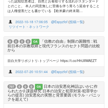
った認知症患者は、自然とお看取りする流れがスタンダード
とのこと。 本人の同意無しに苦痛を伴う胃ろう延命すること
は人権侵害だとも書かている 【欧米豪の終末期…
2022-10-18 17:06:05
@Espyzfof
(
投稿一覧
)
リツイート・ネットワーク
「信教の自由」制限の困難性 : 戦
8
0
0
0
OA
前日本の宗教取締と現代フランスのセクト問題の比較
から
目白大学リポジトリ-トップページ https://t.co/HhUllWAEZT
2022-07-20 10:51:44
@Espyzfof
(
投稿一覧
)
日本の治安悪化神話はいかに作
707
0
0
0
OA
られたか(I 課題研究 日本の治安と犯罪対策-犯罪学か
らの提言) 治安悪化の実態と背景要因 (モラル・パニッ
クを超えて)