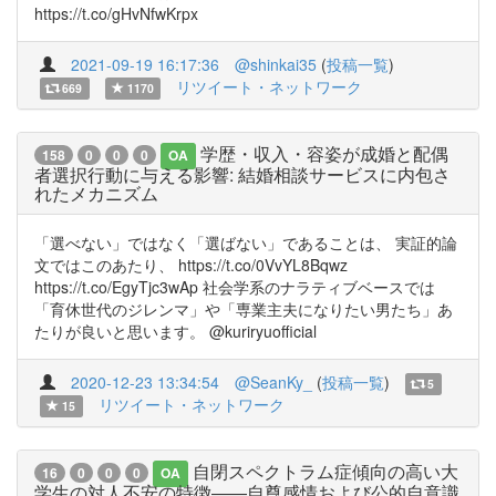
https://t.co/gHvNfwKrpx
2021-09-19 16:17:36
@shinkai35
(
投稿一覧
)
リツイート・ネットワーク
669
1170
学歴・収入・容姿が成婚と配偶
158
0
0
0
OA
者選択行動に与える影響: 結婚相談サービスに内包さ
れたメカニズム
「選べない」ではなく「選ばない」であることは、 実証的論
文ではこのあたり、 https://t.co/0VvYL8Bqwz
https://t.co/EgyTjc3wAp 社会学系のナラティブベースでは
「育休世代のジレンマ」や「専業主夫になりたい男たち」あ
たりが良いと思います。 @kuriryuofficial
2020-12-23 13:34:54
@SeanKy_
(
投稿一覧
)
5
リツイート・ネットワーク
15
自閉スペクトラム症傾向の高い大
16
0
0
0
OA
学生の対人不安の特徴――自尊感情および公的自意識