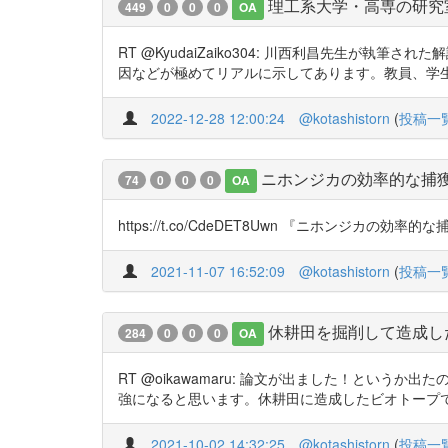
理工系大学・高専の研究
449
0
0
0
OA
RT @KyudaiZaiko304: 川西利昌先生
因などが極めてリアルに示してあります。教員、学生ともに
2022-12-28 12:00:24
@kotashistorn
(
投稿一
ニホンジカの効率的な捕
74
0
0
0
OA
https://t.co/CdeDET8Uwn 『ニホンジカ
2021-11-07 16:52:09
@kotashistorn
(
投稿一
休耕田を掘削して造成し
284
0
0
0
OA
RT @oikawamaru: 論文が出ました！と
強になると思います。休耕田に造成したビオトープで3年
2021-10-02 14:32:25
@kotashistorn
(
投稿一