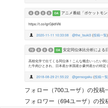
アニメ番組「ポケットモン
4
0
0
0
OA
https://t.co/igrGjk8Vl6
2020-11-11 10:33:08
@the_tsuki3
(
投稿一覧
)
安定同位体比分析による
72
0
0
0
OA
高校化学で出てくる同位体！こんな概念いったい何
た牛肉ひときれ、日本産か米国産か豪州産かの特定ぐらいは余裕！http
2018-08-29 21:55:22
@gensogaku
(
投稿一覧
フォロー（700ユーザ）の投稿
フォロワー（694ユーザ）の投