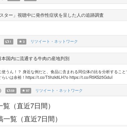
スター」視聴中に発作性症状を呈した人の追跡調査
リツイート・ネットワーク
1
3
日本国内に流通する牛肉の産地判別
に使うん！？ 身近な例だと、食品に含まれる同位体の比を分析すること
s://t.co/T5hzk8LH7o https://t.co/R5KS25GduI
)
リツイート・ネットワーク
59
97
一覧（直近7日間）
稿一覧（直近7日間）