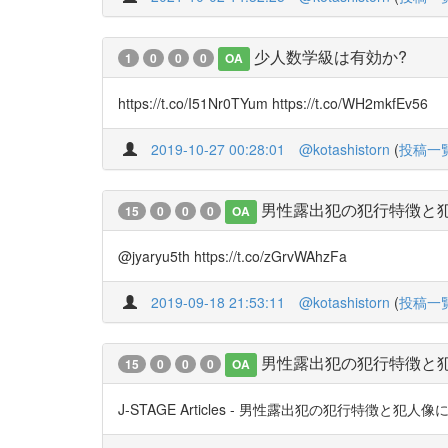
少人数学級は有効か?
1
0
0
0
OA
https://t.co/I51Nr0TYum https://t.co/WH2mkfEv56
2019-10-27 00:28:01
@kotashistorn
(
投稿一
男性露出犯の犯行特徴と
15
0
0
0
OA
@jyaryu5th https://t.co/zGrvWAhzFa
2019-09-18 21:53:11
@kotashistorn
(
投稿一
男性露出犯の犯行特徴と
15
0
0
0
OA
J-STAGE Articles - 男性露出犯の犯行特徴と犯人像に関する