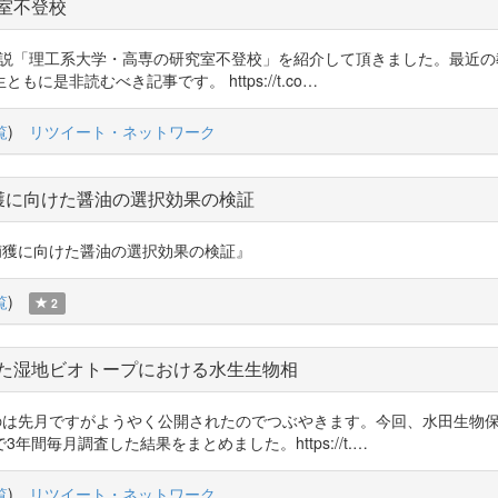
室不登校
が執筆された解説「理工系大学・高専の研究室不登校」を紹介して頂きました。
是非読むべき記事です。 https://t.co…
覧
)
リツイート・ネットワーク
獲に向けた醤油の選択効果の検証
の効率的な捕獲に向けた醤油の選択効果の検証』
覧
)
2
た湿地ビオトープにおける水生生物相
いうか出たのは先月ですがようやく公開されたのでつぶやきます。今回、水田
間毎月調査した結果をまとめました。https://t.…
覧
)
リツイート・ネットワーク