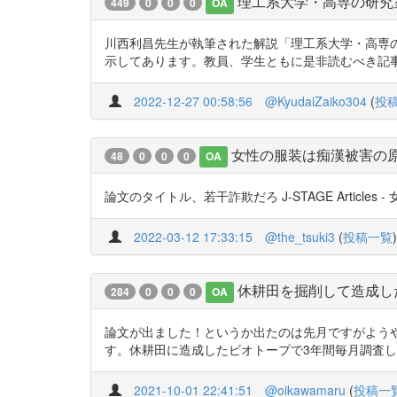
理工系大学・高専の研究
449
0
0
0
OA
川西利昌先生が執筆された解説「理工系大学・高専
示してあります。教員、学生ともに是非読むべき記事です。 htt
2022-12-27 00:58:56
@KyudaiZaiko304
(
投
女性の服装は痴漢被害の
48
0
0
0
OA
論文のタイトル、若干詐欺だろ J-STAGE Articles - 女
2022-03-12 17:33:15
@the_tsuki3
(
投稿一覧
)
休耕田を掘削して造成し
284
0
0
0
OA
論文が出ました！というか出たのは先月ですがよう
す。休耕田に造成したビオトープで3年間毎月調査した結果をま
2021-10-01 22:41:51
@oikawamaru
(
投稿一