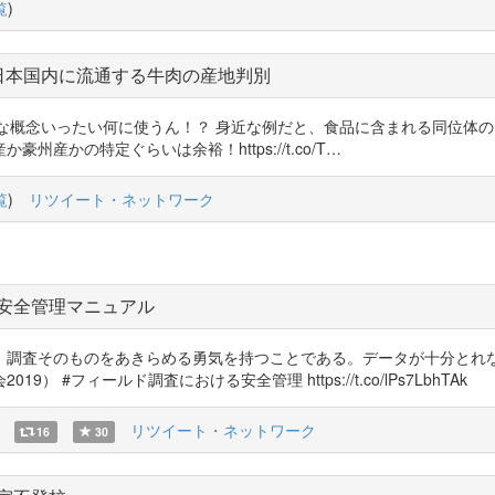
覧
)
日本国内に流通する牛肉の産地判別
位体！こんな概念いったい何に使うん！？ 身近な例だと、食品に含まれる同
産かの特定ぐらいは余裕！https://t.co/T…
覧
)
リツイート・ネットワーク
安全管理マニュアル
、調査そのものをあきらめる勇気を持つことである。データが十分とれ
#フィールド調査における安全管理 https://t.co/lPs7LbhTAk
リツイート・ネットワーク
16
30