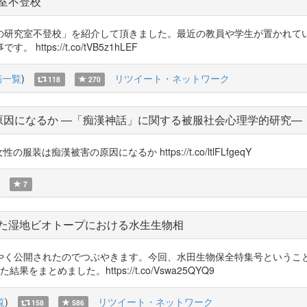
室不登校
の研究室不登校」を紹介して頂きました。最近の教員や学生が置かれて
ps://t.co/tVB5z1hLEF
稿一覧
)
リツイート・ネットワーク
118
270
原因になるか ―「痴漢神話」に関する被服社会心理学的研究―
性の服装は痴漢被害の原因になるか https://t.co/ltlFLfgeqY
7
た湿地ビオトープにおける水生生物相
やく公開されたのでつぶやきます。今回、水田生物保全特集号というこ
とめました。https://t.co/Vswa25QYQ9
覧
)
リツイート・ネットワーク
158
586