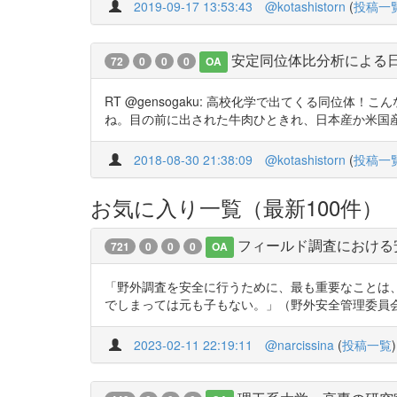
2019-09-17 13:53:43
@kotashistorn
(
投稿一
安定同位体比分析による
72
0
0
0
OA
RT @gensogaku: 高校化学で出てくる同
ね。目の前に出された牛肉ひときれ、日本産か米国産か豪州
2018-08-30 21:38:09
@kotashistorn
(
投稿一
お気に入り一覧（最新100件）
フィールド調査における
721
0
0
0
OA
「野外調査を安全に行うために、最も重要なことは
でしまっては元も子もない。」（野外安全管理委員会2019） 
2023-02-11 22:19:11
@narcissina
(
投稿一覧
)