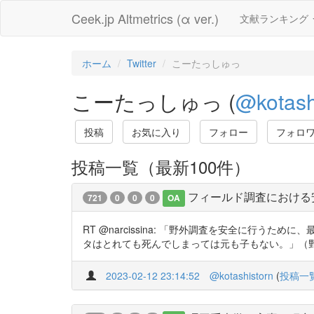
Ceek.jp Altmetrics (α ver.)
文献ランキング
ホーム
Twitter
こーたっしゅっ
こーたっしゅっ (
@kotash
投稿
お気に入り
フォロー
フォロ
投稿一覧（最新100件）
フィールド調査における
721
0
0
0
OA
RT @narcissina: 「野外調査を安全に行
タはとれても死んでしまっては元も子もない。」（野
2023-02-12 23:14:52
@kotashistorn
(
投稿一