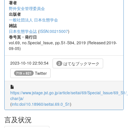
著者
野外安全管理委員会
出版者
一般社団法人 日本生態学会
雑誌
日本生態学会誌
(
ISSN:00215007
)
巻号頁・発行日
vol.69, no.Special_Issue, pp.S1-S94, 2019 (Released:2019-
09-05)
2023-10-10 22:50:54
はてなブックマーク
2
Twitter
719 + 821
https://www.jstage.jst.go.jp/article/seitai/69/Special_Issue/69_S1/_
char/ja/
(
info:doi/10.18960/seitai.69.0_S1
)
言及状況