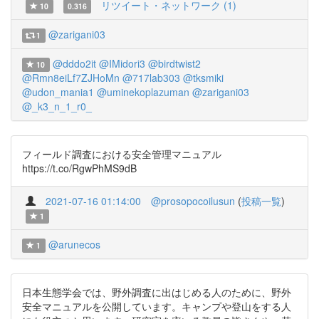
リツイート・ネットワーク (1)
10
0.316
@zarigani03
1
@dddo2it
@IMidori3
@birdtwist2
10
@Rmn8eiLf7ZJHoMn
@717lab303
@tksmiki
@udon_mania1
@uminekoplazuman
@zarigani03
@_k3_n_1_r0_
フィールド調査における安全管理マニュアル
https://t.co/RgwPhMS9dB
2021-07-16 01:14:00
@prosopocoilusun
(
投稿一覧
)
1
@arunecos
1
日本生態学会では、野外調査に出はじめる人のために、野外
安全マニュアルを公開しています。キャンプや登山をする人