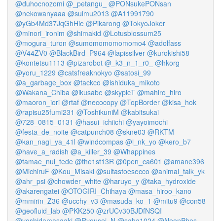
@duhocnozomi
@_petangu_
@PONsukePONsan
@nekowanyaaa
@suimu2013
@A11991790
@yGb4Md37JqGhHie
@Pikarong
@TokyoJoker
@minori_ironim
@shimakid
@Lotusblossum25
@mogura_turon
@sumomomomomomo4
@adolfass
@V44ZV0
@BlackBird_P964
@lapissilver
@kurokishi58
@kontetsu1113
@pizarobot
@_k3_n_1_r0_
@hkorg
@yoru_1229
@catsfreaknokyo
@satosi_99
@a_garbage_box
@tackco
@ishiduka_mikoto
@Wakana_Chiba
@ikusabe
@skyplcT
@mahiro_hiro
@maoron_iori
@rtaf
@necocopy
@TopBorder
@kisa_hok
@rapisu25fumi231
@ToshikuniM
@kabitsukai
@728_0815_0131
@hasui_ichiichi
@yayoimochi
@festa_de_noite
@catpunch08
@skne03
@RKTM
@kan_nagi_ya_41l
@windcompas
@i_nk_yo
@kero_b7
@have_a_radish
@a_killer_39
@Whappines
@tamae_nui_tede
@the1st13R
@0pen_ca601
@amane396
@MichiruF
@Kou_Misaki
@sultastoesecco
@animal_talk_yk
@ahr_psi
@chowder_white
@haruyo_y
@taka_hydroxide
@akarengatei
@OTOGIRI_Chihaya
@masa_hiroo_kano
@mmirin_Z36
@ucchy_v3
@masuda_ko_1
@mitu9
@con58
@geofluid_lab
@PKK250
@zrUCv30BJDfNSQI
@yoshidamasaaki
@Ryousei_N
@saba1024
@NeonPhos