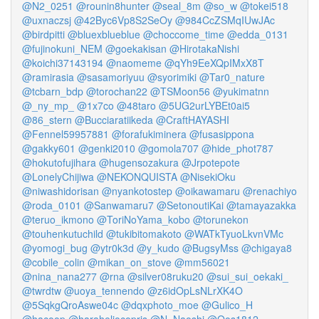
@N2_0251
@rounin8hunter
@seal_8m
@so_w
@tokei518
@uxnaczsj
@42Byc6Vp8S2SeOy
@984CcZSMqIUwJAc
@birdpitti
@bluexblueblue
@choccome_time
@edda_0131
@fujinokuni_NEM
@goekakisan
@HirotakaNishi
@koichi37143194
@naomeme
@qYh9EeXQpIMxX8T
@ramirasia
@sasamoriyuu
@syorimiki
@Tar0_nature
@tcbarn_bdp
@torochan22
@TSMoon56
@yukimatnn
@_ny_mp_
@1x7co
@48taro
@5UG2urLYBEt0ai5
@86_stern
@Bucciaratiikeda
@CraftHAYASHI
@Fennel59957881
@forafukiminera
@fusasippona
@gakky601
@genki2010
@gomola707
@hide_phot787
@hokutofujihara
@hugensozakura
@Jrpotepote
@LonelyChijiwa
@NEKONQUISTA
@NisekiOku
@niwashidorisan
@nyankotostep
@oikawamaru
@renachiyo
@roda_0101
@Sanwamaru7
@SetonoutiKai
@tamayazakka
@teruo_ikmono
@ToriNoYama_kobo
@torunekon
@touhenkutuchild
@tukibitomakoto
@WATkTyuoLkvnVMc
@yomogi_bug
@ytr0k3d
@y_kudo
@BugsyMss
@chigaya8
@cobile_colin
@mikan_on_stove
@mm56021
@nina_nana277
@rna
@silver08ruku20
@sui_sui_oekaki_
@twrdtw
@uoya_tennendo
@z6idOpLsNLrXK4O
@5SqkgQroAswe04c
@dqxphoto_moe
@Gulico_H