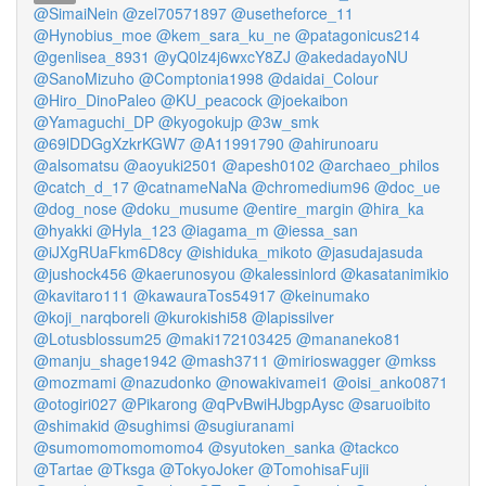
@SimaiNein
@zel70571897
@usetheforce_11
@Hynobius_moe
@kem_sara_ku_ne
@patagonicus214
@genlisea_8931
@yQ0lz4j6wxcY8ZJ
@akedadayoNU
@SanoMizuho
@Comptonia1998
@daidai_Colour
@Hiro_DinoPaleo
@KU_peacock
@joekaibon
@Yamaguchi_DP
@kyogokujp
@3w_smk
@69lDDGgXzkrKGW7
@A11991790
@ahirunoaru
@alsomatsu
@aoyuki2501
@apesh0102
@archaeo_philos
@catch_d_17
@catnameNaNa
@chromedium96
@doc_ue
@dog_nose
@doku_musume
@entire_margin
@hira_ka
@hyakki
@Hyla_123
@iagama_m
@iessa_san
@iJXgRUaFkm6D8cy
@ishiduka_mikoto
@jasudajasuda
@jushock456
@kaerunosyou
@kalessinlord
@kasatanimikio
@kavitaro111
@kawauraTos54917
@keinumako
@koji_narqboreli
@kurokishi58
@lapissilver
@Lotusblossum25
@maki172103425
@mananeko81
@manju_shage1942
@mash3711
@mirioswagger
@mkss
@mozmami
@nazudonko
@nowakivamei1
@oisi_anko0871
@otogiri027
@Pikarong
@qPvBwiHJbgpAysc
@saruoibito
@shimakid
@sughimsi
@sugiuranami
@sumomomomomomo4
@syutoken_sanka
@tackco
@Tartae
@Tksga
@TokyoJoker
@TomohisaFujii