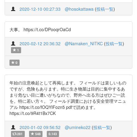
2020-12-10 00:27:33
@hosokattawa
(
投稿一覧
)
大事。 https://t.co/DPooqrOaCd
2020-02-12 20:36:32
@Namaken_NITKC
(
投稿一覧
)
1
0
年始の注意喚起として再掲します。 フィールドは楽しいもの
ですが、危険もあります。特に生き物屋は目的に集中するあ
まり危ない目に遭いがちなので、野外へ出る方はぜひご一読
を。特に若い方々。 フィールド調査における安全管理マニュ
アル https://t.co/fOQYIFozn5 pdfで読めます。
https://t.co/9R4t1Bx7CK
2020-01-02 09:56:52
@umineko22
(
投稿一覧
)
281
548
0.143