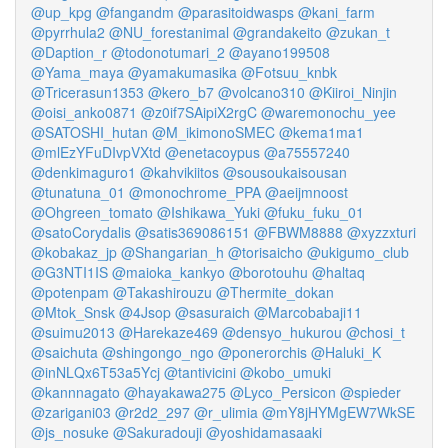
@up_kpg
@fangandm
@parasitoidwasps
@kani_farm
@pyrrhula2
@NU_forestanimal
@grandakeito
@zukan_t
@Daption_r
@todonotumari_2
@ayano199508
@Yama_maya
@yamakumasika
@Fotsuu_knbk
@Tricerasun1353
@kero_b7
@volcano310
@Kiiroi_Ninjin
@oisi_anko0871
@z0if7SAipiX2rgC
@waremonochu_yee
@SATOSHI_hutan
@M_ikimonoSMEC
@kema1ma1
@mlEzYFuDIvpVXtd
@enetacoypus
@a75557240
@denkimaguro1
@kahvikiitos
@sousoukaisousan
@tunatuna_01
@monochrome_PPA
@aeijmnoost
@Ohgreen_tomato
@Ishikawa_Yuki
@fuku_fuku_01
@satoCorydalis
@satis369086151
@FBWM8888
@xyzzxturi
@kobakaz_jp
@Shangarian_h
@torisaicho
@ukigumo_club
@G3NTI1IS
@maioka_kankyo
@borotouhu
@haltaq
@potenpam
@Takashirouzu
@Thermite_dokan
@Mtok_Snsk
@4Jsop
@sasuraich
@Marcobabaji11
@suimu2013
@Harekaze469
@densyo_hukurou
@chosi_t
@saichuta
@shingongo_ngo
@ponerorchis
@Haluki_K
@inNLQx6T53a5Ycj
@tantivicini
@kobo_umuki
@kannnagato
@hayakawa275
@Lyco_Persicon
@spieder
@zarigani03
@r2d2_297
@r_ulimia
@mY8jHYMgEW7WkSE
@js_nosuke
@Sakuradouji
@yoshidamasaaki