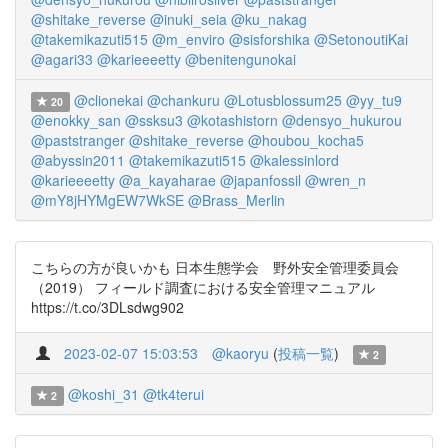
@shitake_reverse
@inuki_seia
@ku_nakag
@takemikazuti515
@m_enviro
@sisforshika
@SetonoutiKai
@agari33
@karieeeetty
@benitengunokai
@clionekai
@chankuru
@Lotusblossum25
@yy_tu9
20
@enokky_san
@ssksu3
@kotashistorn
@densyo_hukurou
@paststranger
@shitake_reverse
@houbou_kocha5
@abyssin2011
@takemikazuti515
@kalessinlord
@karieeeetty
@a_kayaharae
@japanfossil
@wren_n
@mY8jHYMgEW7WkSE
@Brass_Merlin
こちらの方が良いかも 日本生態学会 野外安全管理委員会
（2019） フィールド調査における安全管理マニュアル
https://t.co/3DLsdwg902
2023-02-07 15:03:53
@kaoryu
(
投稿一覧
)
2
@koshi_31
@tk4terui
2