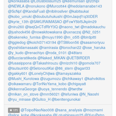
@konkasaba
@Lotusblossum25
@keemunsan
@2chipi
@NEWLA
@nonukono
@Murcott44
@hedolamanabe143
@ScNpf
@KandaFuali
@nibiirosilver
@kabitsukai
@kobo_umuki
@doubutuhukushi
@0mJaqvjf1q30DER
@kyrie_13th
@SAKURAIMASAO
@FcwY5bf5Jkplm29
@niru260
@isejQvCTdRlrY3Q
@naono_twt
@madokauchu
@jushock456
@nowakitowakana
@uxnaczsj
@N2_0251
@bakeneko_fumisa
@muyu1990
@m_o5l5
@birdpitti
@iggiedog
@koichi37143194
@TSMoon56
@sasamoriyuu
@yoshidamasaaki
@ramirasia
@torochan22
@ose_haruka
@y_kudo
@renachiyo
@roda_0101
@48taro
@Bucciaratiikeda
@Naked_MIKAN
@JETBIRDER
@fusasippona
@Takashirouzu
@mizchi10
@gomola707
@tsutsuiri00
@SetonoutiKai
@86_stern
@agari33
@gakky601
@LonelyChijiwa
@tamayazakka
@Mushi_Kurotowa
@zugumozu
@ichikaway1
@kahvikiitos
@oikawamaru
@ToriNoYama_kobo
@chigaya8
@kikennaGeorge
@uoya_tennendo
@twrdtw
@mikan_on_stove
@mm56021
@tefuniwa
@N_Naoshi
@ryu_minase
@Gulico_H
@benitengunokai
@ToipoiNaoNao008
@sana_anaIysis
@mozmami
171
@alice_kobe
@konkasaba
@Lotusblossum25
@YuruPetro