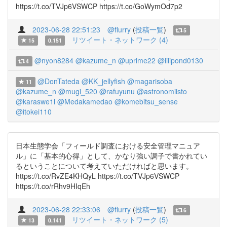
https://t.co/TVJp6VSWCP https://t.co/GoWymOd7p2
2023-06-28 22:51:23
@flurry
(
投稿一覧
)
5
リツイート・ネットワーク (4)
15
0.151
@nyon8284
@kazume_n
@uprime22
@lilipond0130
4
@DonTateda
@KK_jellyfish
@magarisoba
11
@kazume_n
@mugi_520
@rafuyunu
@astronomiisto
@karaswe1l
@Medakamedao
@komebitsu_sense
@itokei110
日本生態学会「フィールド調査における安全管理マニュア
ル」に「基本的心得」として、かなり強い調子で書かれてい
るということについて考えていただければと思います。
https://t.co/RvZE4KHQyL https://t.co/TVJp6VSWCP
https://t.co/rRhv9HIqEh
2023-06-28 22:33:06
@flurry
(
投稿一覧
)
6
リツイート・ネットワーク (5)
13
0.141