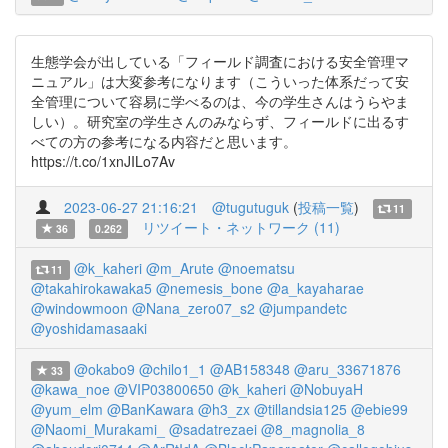
生態学会が出している「フィールド調査における安全管理マ
ニュアル」は大変参考になります（こういった体系だって安
全管理について容易に学べるのは、今の学生さんはうらやま
しい）。研究室の学生さんのみならず、フィールドに出るす
べての方の参考になる内容だと思います。
https://t.co/1xnJILo7Av
2023-06-27 21:16:21
@tugutuguk
(
投稿一覧
)
11
リツイート・ネットワーク (11)
36
0.262
@k_kaheri
@m_Arute
@noematsu
11
@takahirokawaka5
@nemesis_bone
@a_kayaharae
@windowmoon
@Nana_zero07_s2
@jumpandetc
@yoshidamasaaki
@okabo9
@chilo1_1
@AB158348
@aru_33671876
33
@kawa_noe
@VIP03800650
@k_kaheri
@NobuyaH
@yum_elm
@BanKawara
@h3_zx
@tillandsia125
@ebie99
@Naomi_Murakami_
@sadatrezaei
@8_magnolia_8