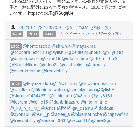
にも役立つと思います。研究室を率いる教員の皆さんや、若
手と一緒に野外に出る年長者の皆さんも、読んで頂ければ幸
いです。 https://t.co/RgRS6gtjUe
2021-04-22 13:07:50
@a_iijimaa1
(
投稿一覧
)
リツイート・ネットワーク (20)
19
34
0.507
@hontoasobo
@shiwnin
@mayakima
20
@noppara_ezorisu
@XylishB
@benitengunokai
@y_y6181
@danbrinazare
@ccino15
@mto_n_tmo
@_k3_n_1_r0_
@StudioBifrost
@dddo2it
@captivefish
@atree_s
@bluemarinche
@freeviability
@Miyake_dori
@_YOH_sun
@noppara_ezorisu
28
@papillata
@titanium_watch
@sanjukyusan
@XylishB
@kinopro04544671
@r_himeno
@48taro
@y_y6181
@Ievrem
@ccino15
@danbrinazare
@mto_n_tmo
@_k3_n_1_r0_
@AsteriaNW
@iga_osamu
@dddo2it
@pyon100
@930_jp
@atree_s
@bluemarinche
@captivefish
@freeviability
@kankan_963
@necco312
@neet2go