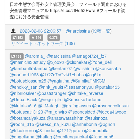
日本生態学会野外安全管理委員会．フィールド調査における
安全管理マニュアル https://t.co/zfHd52Ewra #フィールド調
査における安全管理
2023-02-06 22:06:57
@narcissina
(
投稿一覧
)
153
346
0.378
リツイート・ネットワーク (139)
@aromia_
@narcissina
@amagoi724_fz7
139
@mainichi30study
@xjoo92
@clionekai
@Yone_dell
@tambaultratamba
@kentani07
@s_shinin
@konkasaba
@norinori1968
@TQ7c7nOzkGEbubs
@cq61q
@Lotusblossum25
@yagiutina
@SumikaTMKCM
@enokky_san
@nnk_yuuki
@sasamoriyuu
@putali0455
@nibiirosilver
@paststranger
@shitake_reverse
@Deux_Black
@nego_giro
@KensukeTadome
@kintatsu6_6
@_Matagi_
@grainglasses
@prosopocoilusun
@Lotuscat13123
@m_enviro
@soonesided
@teeea4twooo
@botanicalyakuza
@anatawatashihtn
@tsukinoza
@room_315
@seeso_na_kuzu
@anhebonia
@bgnori
@tricolororo
@3_under
@1717goron
@Coenobita
@engeikana
@haltaq
@benitengunokai
@lichemon5