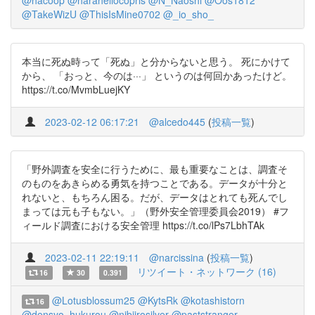
@hacoop
@haraheliocopris
@N_Naoshi
@Oos1812
@TakeWizU
@ThisIsMine0702
@_io_sho_
本当に死ぬ時って「死ぬ」と分からないと思う。 死にかけて
から、 「おっと、今のは···」 というのは何回かあったけど。
https://t.co/MvmbLuejKY
2023-02-12 06:17:21
@alcedo445
(
投稿一覧
)
「野外調査を安全に行うために、最も重要なことは、調査そ
のものをあきらめる勇気を持つことである。データが十分と
れないと、もちろん困る。だが、データはとれても死んでし
まっては元も子もない。」（野外安全管理委員会2019） #フ
ィールド調査における安全管理 https://t.co/lPs7LbhTAk
2023-02-11 22:19:11
@narcissina
(
投稿一覧
)
リツイート・ネットワーク (16)
16
30
0.391
@Lotusblossum25
@KytsRk
@kotashistorn
16
@densyo_hukurou
@nibiirosilver
@paststranger