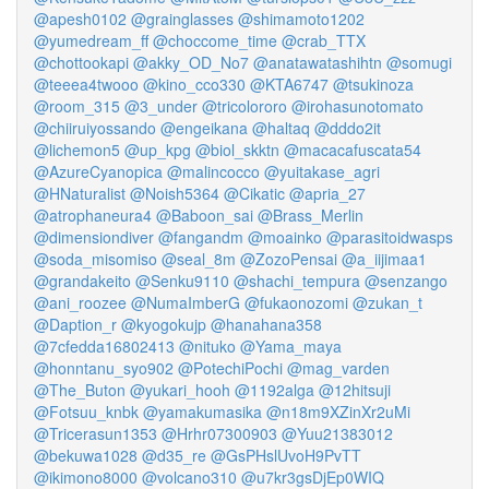
@apesh0102
@grainglasses
@shimamoto1202
@yumedream_ff
@choccome_time
@crab_TTX
@chottookapi
@akky_OD_No7
@anatawatashihtn
@somugi
@teeea4twooo
@kino_cco330
@KTA6747
@tsukinoza
@room_315
@3_under
@tricolororo
@irohasunotomato
@chiiruiyossando
@engeikana
@haltaq
@dddo2it
@lichemon5
@up_kpg
@biol_skktn
@macacafuscata54
@AzureCyanopica
@malincocco
@yuitakase_agri
@HNaturalist
@Noish5364
@Cikatic
@apria_27
@atrophaneura4
@Baboon_sai
@Brass_Merlin
@dimensiondiver
@fangandm
@moainko
@parasitoidwasps
@soda_misomiso
@seal_8m
@ZozoPensai
@a_iijimaa1
@grandakeito
@Senku9110
@shachi_tempura
@senzango
@ani_roozee
@NumaImberG
@fukaonozomi
@zukan_t
@Daption_r
@kyogokujp
@hanahana358
@7cfedda16802413
@nituko
@Yama_maya
@honntanu_syo902
@PotechiPochi
@mag_varden
@The_Buton
@yukari_hooh
@1192alga
@12hitsuji
@Fotsuu_knbk
@yamakumasika
@n18m9XZinXr2uMi
@Tricerasun1353
@Hrhr07300903
@Yuu21383012
@bekuwa1028
@d35_re
@GsPHslUvoH9PvTT
@ikimono8000
@volcano310
@u7kr3gsDjEp0WIQ