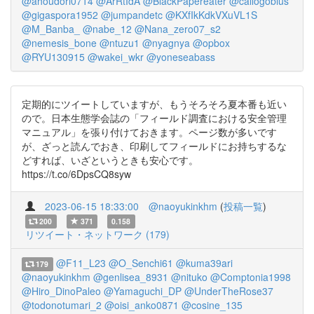
@ahoudori0714
@ArRtIdA
@BlackPapereater
@callogobius
@gigaspora1952
@jumpandetc
@KXfIkKdkVXuVL1S
@M_Banba_
@nabe_12
@Nana_zero07_s2
@nemesis_bone
@ntuzu1
@nyagnya
@opbox
@RYU130915
@wakei_wkr
@yoneseabass
定期的にツイートしていますが、もうそろそろ夏本番も近い
ので。日本生態学会誌の「フィールド調査における安全管理
マニュアル」を張り付けておきます。ページ数が多いです
が、ざっと読んでおき、印刷してフィールドにお持ちするな
どすれば、いざというときも安心です。
https://t.co/6DpsCQ8syw
2023-06-15 18:33:00
@naoyukinkhm
(
投稿一覧
)
200
371
0.158
リツイート・ネットワーク (179)
@F11_L23
@O_Senchi61
@kuma39ari
179
@naoyukinkhm
@genlisea_8931
@nituko
@Comptonia1998
@Hiro_DinoPaleo
@Yamaguchi_DP
@UnderTheRose37
@todonotumari_2
@oisi_anko0871
@cosine_135