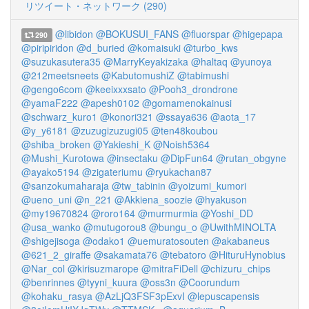
リツイート・ネットワーク (290)
@libidon
@BOKUSUI_FANS
@fluorspar
@higepapa
290
@piripiridon
@d_buried
@komaisuki
@turbo_kws
@suzukasutera35
@MarryKeyakizaka
@haltaq
@yunoya
@212meetsneets
@KabutomushiZ
@tabimushi
@gengo6com
@keeixxxsato
@Pooh3_drondrone
@yamaF222
@apesh0102
@gomamenokainusi
@schwarz_kuro1
@konori321
@ssaya636
@aota_17
@y_y6181
@zuzugizuzugi05
@ten48koubou
@shiba_broken
@Yakieshi_K
@Noish5364
@Mushi_Kurotowa
@insectaku
@DipFun64
@rutan_obgyne
@ayako5194
@zigateriumu
@ryukachan87
@sanzokumaharaja
@tw_tabinin
@yoizumi_kumori
@ueno_uni
@n_221
@Akkiena_soozie
@hyakuson
@my19670824
@roro164
@murmurmia
@Yoshi_DD
@usa_wanko
@mutugorou8
@bungu_o
@UwithMINOLTA
@shigejisoga
@odako1
@uemuratosouten
@akabaneus
@621_2_giraffe
@sakamata76
@tebatoro
@HituruHynobius
@Nar_col
@kirisuzmarope
@mitraFiDell
@chizuru_chips
@benrinnes
@tyyni_kuura
@oss3n
@Coorundum
@kohaku_rasya
@AzLjQ3FSF3pExvI
@lepuscapensis