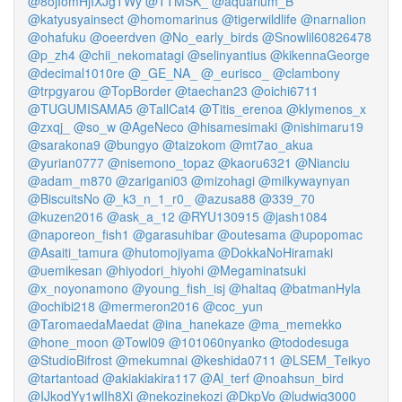
@8ojIomHjIXJgTWy
@TTMSK_
@aquarium_B
@katyusyainsect
@homomarinus
@tigerwildlife
@narnalion
@ohafuku
@oeerdven
@No_early_birds
@Snowlil60826478
@p_zh4
@chii_nekomatagi
@selinyantius
@kikennaGeorge
@decimal1010re
@_GE_NA_
@_eurisco_
@clambony
@trpgyarou
@TopBorder
@taechan23
@oichi6711
@TUGUMISAMA5
@TallCat4
@Titis_erenoa
@klymenos_x
@zxqj_
@so_w
@AgeNeco
@hisamesimaki
@nishimaru19
@sarakona9
@bungyo
@taizokom
@mt7ao_akua
@yurian0777
@nisemono_topaz
@kaoru6321
@Nianciu
@adam_m870
@zarigani03
@mizohagi
@milkywaynyan
@BiscuitsNo
@_k3_n_1_r0_
@azusa88
@339_70
@kuzen2016
@ask_a_12
@RYU130915
@jash1084
@naporeon_fish1
@garasuhibar
@outesama
@upopomac
@Asaiti_tamura
@hutomojiyama
@DokkaNoHiramaki
@uemikesan
@hiyodori_hiyohi
@Megaminatsuki
@x_noyonamono
@young_fish_isj
@haltaq
@batmanHyla
@ochibi218
@mermeron2016
@coc_yun
@TaromaedaMaedat
@ina_hanekaze
@ma_memekko
@hone_moon
@Towl09
@101060nyanko
@tododesuga
@StudioBifrost
@mekumnai
@keshida0711
@LSEM_Teikyo
@tartantoad
@akiakiakira117
@Al_terf
@noahsun_bird
@IJkodYy1wlIh8Xi
@nekozinekozi
@DkpVo
@ludwig3000