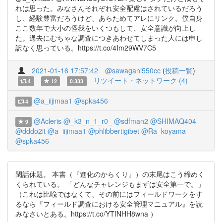
れは思った。みなさんそれぞれ安全配慮はされているだろう
し、経験豊富だろうけど、あらためてアレにリンク。僕自身
ここ数年で大小の怪我をいくつもして、安全意識が向上し
た。過去にむちゃな調査につきあわせてしまった人には申し
訳なく思っている。https://t.co/4Im29WV7C5
2021-01-16 17:57:42
@sawagani550cc
(
投稿一覧
)
リツイート・ネットワーク (4)
4
12
0.333
@a_iijimaa1
@spka456
4
@Acleris
@_k3_n_1_r0_
@sdfman2
@SHIMAQ404
9
@dddo2it
@a_iijimaa1
@phlibbertigibet
@Ra_koyama
@spka456
閑話休題。 本書（『進化のからくり』）の末尾はこう締めく
くられている。 「どんなチャレンジもまずは安全第一で。」
（これは比喩ではなくて、その前にはフィールドワークをす
るなら『フィールド調査における安全管理マニュアル』を読
みなさいとある。https://t.co/YTfNHH8wna ）