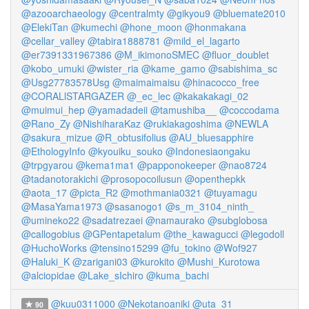
@azooarchaeology
@centralmty
@gikyou9
@bluemate2010
@ElekiTan
@kumechi
@hone_moon
@honmakana
@cellar_valley
@tabira1888781
@mild_el_lagarto
@er7391331967386
@M_ikimonoSMEC
@fluor_doublet
@kobo_umuki
@wister_ria
@kame_gamo
@sabishima_sc
@Usg27783578Usg
@maimaimaisu
@hinacocco_free
@CORALlSTARGAZER
@_ec_lec
@kakakakagi_02
@muimui_hep
@yamadadeii
@tamushiba__
@coccodama
@Rano_Zy
@NishiharaKaz
@rukiakagoshima
@NEWLA
@sakura_mizue
@R_obtusifolius
@AU_bluesapphire
@EthologyInfo
@kyouiku_souko
@Indonesiaongaku
@trpgyarou
@kema1ma1
@papponokeeper
@nao8724
@tadanotorakichi
@prosopocoilusun
@openthepkk
@aota_17
@picta_R2
@mothmania0321
@tuyamagu
@MasaYama1973
@sasanogo1
@s_m_3104_ninth_
@umineko22
@sadatrezaei
@namaurako
@subglobosa
@callogobius
@GPentapetalum
@the_kawagucci
@legodoll
@HuchoWorks
@tensino15299
@fu_tokino
@Wof927
@Haluki_K
@zarigani03
@kurokito
@Mushi_Kurotowa
@alciopidae
@Lake_sIchiro
@kuma_bachi
@kuu0311000
@Nekotanoaniki
@uta_31
90