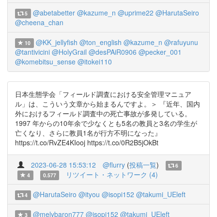
@abetabetter
@kazume_n
@uprime22
@HarutaSeiro
5
@cheena_chan
@KK_jellyfish
@ton_english
@kazume_n
@rafuyunu
10
@tantivicini
@HolyGrail
@desPAiR0906
@pecker_001
@komebitsu_sense
@itokei110
日本生態学会「フィールド調査における安全管理マニュア
ル」は、こういう文章から始まるんですよ。＞ 『近年、国内
外におけるフィールド調査中の死亡事故が多発している。
1997 年からの10年余で少なくとも5名の教員と3名の学生が
亡くなり、さらに教員1名が行方不明になった』
https://t.co/RvZE4KIooj https://t.co/0R2B5jOkBt
2023-06-28 15:53:12
@flurry
(
投稿一覧
)
6
リツイート・ネットワーク (4)
4
0.577
@HarutaSeiro
@ityou
@isopi152
@takumi_UEleft
4
@melybaron777
@isopi152
@takumi_UEleft
3