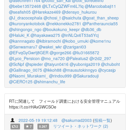
@asechiren1164
@coito_san_kai
@oixi_soredeiino
@bebe13572468
@LTxCyQZWFm6L7lq
@Marcobabaji11
@seafish05
@Harekaze469
@densyo_hukurou
@J_dracocephala
@chosi_t
@saichuta
@goat_than_sheep
@kuronyankotobok
@nekkonekko2781
@Pantherauncia55
@shingongo_ngo
@boukokuno_keepr
@db36_db
@Haluki_K
@hayakawa275
@inNLQx6T53a5Ycj
@kannnagato
@kibiramochi
@kobo_umuki
@kome1nu
@Sanwamaru7
@wakei_wkr
@zarigani03
@EFvqGyGwrtj8GER
@gorge266
@liu31665872
@Lyco_Persicon
@mo_na720
@Paleatus2
@r2d2_297
@ScNpf
@spieder
@taiyun0416
@yuboniga2019
@chuboht
@Gallinago_0075
@ikkoh88
@mausutokinngyo
@cycasjp
@Naomi_Murakami_
@rindou999
@Sakuradouji
@CiERO125
@shimanchu_life
RTに関連して フィールド調査における安全管理マニュアル
https://t.co/rHAxGWCSOe
2022-05-19 19:12:48
@sakumad2003
(
投稿一覧
)
リツイート・ネットワーク (2)
2
7
0.267