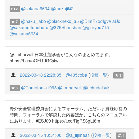
@sakana6634
@mokujiki2
2
@haku_labo
@blackneko_a5
@DImF7odIgvVlaUc
7
@sakamottonoboru
@375Shanshan
@ginryou715
@sakana6634
@_mharvell 日本生態学会がこんなのまとめてます。
https://t.co/oOFITJGQ4w
2022-03-18 22:28:35
@405coba
(
投稿一覧
)
3
@Comptonia1998
@_mharvell
@uchudaisuki
3
野外安全管理委員会によるフォーラム、ただいま質疑応答の
時間。フォーラムで解説した内容ほか、こちらのマニュアル
にあります。#ESJ69 https://t.co/RgRS6gLt8m
2022-03-15 13:51:00
@a_iijimaa1
(
投稿一覧
)
1