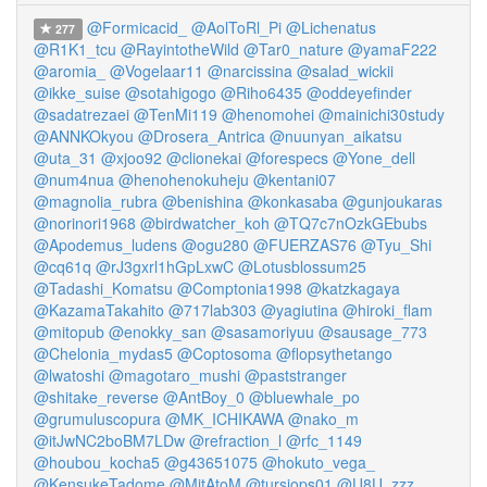
@Formicacid_
@AolToRl_Pi
@Lichenatus
277
@R1K1_tcu
@RayintotheWild
@Tar0_nature
@yamaF222
@aromia_
@Vogelaar11
@narcissina
@salad_wickii
@ikke_suise
@sotahigogo
@Riho6435
@oddeyefinder
@sadatrezaei
@TenMi119
@henomohei
@mainichi30study
@ANNKOkyou
@Drosera_Antrica
@nuunyan_aikatsu
@uta_31
@xjoo92
@clionekai
@forespecs
@Yone_dell
@num4nua
@henohenokuheju
@kentani07
@magnolia_rubra
@benishina
@konkasaba
@gunjoukaras
@norinori1968
@birdwatcher_koh
@TQ7c7nOzkGEbubs
@Apodemus_ludens
@ogu280
@FUERZAS76
@Tyu_Shi
@cq61q
@rJ3gxrl1hGpLxwC
@Lotusblossum25
@Tadashi_Komatsu
@Comptonia1998
@katzkagaya
@KazamaTakahito
@717lab303
@yagiutina
@hiroki_flam
@mitopub
@enokky_san
@sasamoriyuu
@sausage_773
@Chelonia_mydas5
@Coptosoma
@flopsythetango
@lwatoshi
@magotaro_mushi
@paststranger
@shitake_reverse
@AntBoy_0
@bluewhale_po
@grumuluscopura
@MK_ICHIKAWA
@nako_m
@itJwNC2boBM7LDw
@refraction_l
@rfc_1149
@houbou_kocha5
@g43651075
@hokuto_vega_
@KensukeTadome
@MitAtoM
@tursiops01
@U8U_zzz