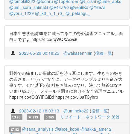
@tomokiti222
@toohru
@TopBorder
@t_oishi
@ume_aoko
@umi_sora_shimaG
@V44ZV0
@veniiiko
@Y6eAi
@yoru_1229
@_k3_n_1_r0_
@_petangu_
日本生態学会誌69巻に載ってるこの野外調査マニュアル、面
白いですよ https://t.co/rqWQXAxvc6
2023-05-29 00:18:25
@wakasennnin
(
投稿一覧
)
野外での痛ましい事故の話を時々耳にします。生きもの好き
の皆さま、どうかご安全に。データやサンプルよりも命が大
事です。ぜひ以下の資料をお読みになり、決して無茶はなさ
いませぬよう。 フィールド調査における安全管理マニュアル
https://t.co/fOQYIFGIBd https://t.co/3l6aTCyhrb
2023-02-12 18:03:13
@umineko22
(
投稿一覧
)
リツイート・ネットワーク (82)
95
213
0.363
@sana_anaIysis
@alice_kobe
@hakka_ame12
82