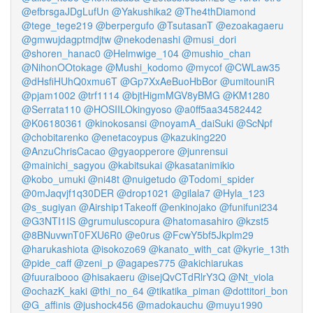
@efbrsgaJDgLufUn
@Yakushika2
@The4thDiamond
@tege_tege219
@berpergufo
@TsutasanT
@ezoakagaeru
@gmwujdagptmdjtw
@nekodenashi
@musi_dori
@shoren_hanac0
@Helmwige_104
@mushio_chan
@NihonOOtokage
@Mushi_kodomo
@mycof
@CWLaw35
@dHsfiHUhQ0xmu6T
@Gp7XxAeBuoHbBor
@umitouniR
@pjam1002
@trf1114
@bjtHigmMGV8yBMG
@KM1280
@Serrata110
@HOSIILOkingyoso
@a0ff5aa34582442
@K06180361
@kinokosansi
@noyamA_daiSuki
@ScNpf
@chobitarenko
@enetacoypus
@kazuking220
@AnzuChrisCacao
@gyaopperore
@junrensui
@mainichi_sagyou
@kabitsukai
@kasatanimikio
@kobo_umuki
@ni48t
@nuigetudo
@Todomi_spider
@0mJaqvjf1q30DER
@drop1021
@gilala7
@Hyla_123
@s_sugiyan
@Airship1Takeoff
@enkinojako
@funifuni234
@G3NTI1IS
@grumuluscopura
@hatomasahiro
@kzst5
@8BNuvwnT0FXU6R0
@e0rus
@FcwY5bf5Jkplm29
@harukashiota
@isokozo69
@kanato_with_cat
@kyrie_13th
@pide_caff
@zeni_p
@agapes775
@akichiarukas
@fuuraibooo
@hisakaeru
@isejQvCTdRlrY3Q
@Nt_viola
@ochazK_kaki
@thi_no_64
@tikatika_piman
@dottitori_bon
@G_affinis
@jushock456
@madokauchu
@muyu1990