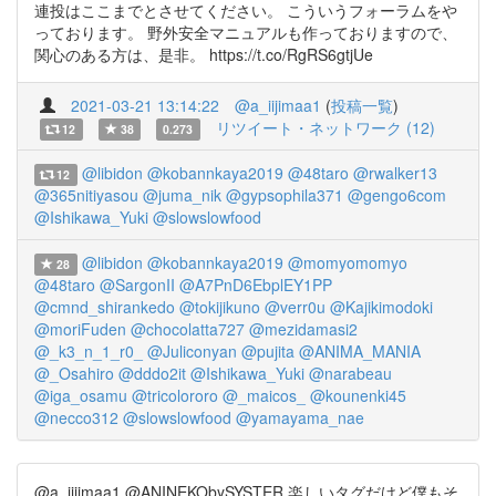
連投はここまでとさせてください。 こういうフォーラムをや
っております。 野外安全マニュアルも作っておりますので、
関心のある方は、是非。 https://t.co/RgRS6gtjUe
2021-03-21 13:14:22
@a_iijimaa1
(
投稿一覧
)
リツイート・ネットワーク (12)
12
38
0.273
@libidon
@kobannkaya2019
@48taro
@rwalker13
12
@365nitiyasou
@juma_nik
@gypsophila371
@gengo6com
@Ishikawa_Yuki
@slowslowfood
@libidon
@kobannkaya2019
@momyomomyo
28
@48taro
@SargonII
@A7PnD6EbplEY1PP
@cmnd_shirankedo
@tokijikuno
@verr0u
@Kajikimodoki
@moriFuden
@chocolatta727
@mezidamasi2
@_k3_n_1_r0_
@Juliconyan
@pujita
@ANIMA_MANIA
@_Osahiro
@dddo2it
@Ishikawa_Yuki
@narabeau
@iga_osamu
@tricolororo
@_maicos_
@kounenki45
@necco312
@slowslowfood
@yamayama_nae
@a_iijimaa1 @ANINEKObySYSTER 楽しいタグだけど僕もそ