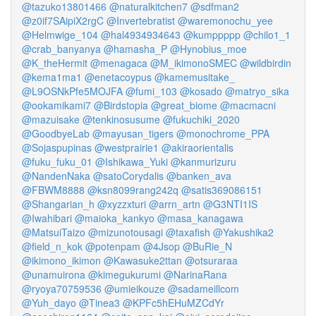
@tazuko13801466
@naturalkitchen7
@sdfman2
@z0if7SAipiX2rgC
@Invertebratist
@waremonochu_yee
@Helmwige_104
@hal4934934643
@kumppppp
@chilo1_1
@crab_banyanya
@hamasha_P
@Hynobius_moe
@K_theHermit
@menagaca
@M_ikimonoSMEC
@wildbirdin
@kema1ma1
@enetacoypus
@kamemusitake_
@L9OSNkPfe5MOJFA
@fumi_103
@kosado
@matryo_sika
@ookamikami7
@Birdstopia
@great_biome
@macmacni
@mazuisake
@tenkinosusume
@fukuchiki_2020
@GoodbyeLab
@mayusan_tigers
@monochrome_PPA
@Sojaspupinas
@westprairie1
@akiraorientalis
@fuku_fuku_01
@Ishikawa_Yuki
@kanmurizuru
@NandenNaka
@satoCorydalis
@banken_ava
@FBWM8888
@ksn8099rang242q
@satis369086151
@Shangarian_h
@xyzzxturi
@arrn_artn
@G3NTI1IS
@Iwahibari
@maioka_kankyo
@masa_kanagawa
@MatsuiTaizo
@mizunotousagi
@taxafish
@Yakushika2
@field_n_kok
@potenpam
@4Jsop
@BuRie_N
@ikimono_ikimon
@Kawasuke2ttan
@otsuraraa
@unamuirona
@kimegukurumi
@NarinaRana
@ryoya70759536
@umieikouze
@sadameillcom
@Yuh_dayo
@Tinea3
@KPFc5hEHuMZCdYr