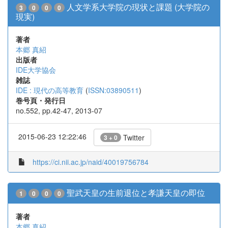
人文学系大学院の現状と課題 (大学院の
3
0
0
0
現実)
著者
本郷 真紹
出版者
IDE大学協会
雑誌
IDE : 現代の高等教育
(
ISSN:03890511
)
巻号頁・発行日
no.552, pp.42-47, 2013-07
2015-06-23 12:22:46
Twitter
3 + 0
https://ci.nii.ac.jp/naid/40019756784
聖武天皇の生前退位と孝謙天皇の即位
1
0
0
0
著者
本郷 真紹