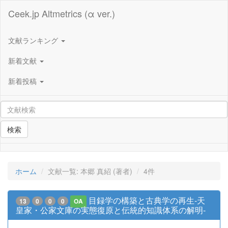
Ceek.jp Altmetrics (α ver.)
文献ランキング
新着文献
新着投稿
検索
ホーム
文献一覧: 本郷 真紹 (著者)
4件
目録学の構築と古典学の再生-天
13
0
0
0
OA
皇家・公家文庫の実態復原と伝統的知識体系の解明-