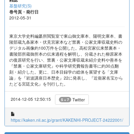
基盤研究(S)
巻号頁・発行日
2012-05-31
東京大学史料編纂所閲覧室で東山御文庫本、陽明文庫本、書
陵部蔵九条家本・伏見宮家本など禁裏・公家文庫収蔵史料の
デジタル画像約100万件を公開した。高松宮家伝来禁裏本・
書陵部所蔵御所本の伝来過程を解明し、分蔵された柳原家本
の復原研究を行い、禁裏・公家文庫収蔵未紹介史料や善本を
『禁裏・公家文庫研究』や科学研究費報告書等に約30点翻
刻・紹介した。更に、日本目録学の総体を展望する「文庫
論」を『岩波講座日本歴史』22に発表し、『近衞家名宝から
たどる宮廷文化』を刊行した。
2014-12-05 12:50:15
Twitter
5 + 7
https://kaken.nii.ac.jp/grant/KAKENHI-PROJECT-24222001/