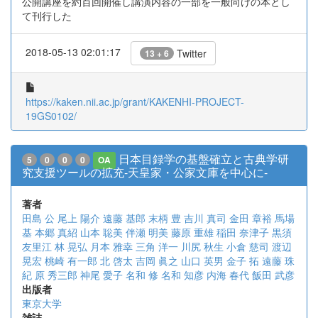
公開講座を約百回開催し講演内容の一部を一般向けの本とし
て刊行した
2018-05-13 02:01:17
Twitter
13 + 6
https://kaken.nii.ac.jp/grant/KAKENHI-PROJECT-
19GS0102/
日本目録学の基盤確立と古典学研
5
0
0
0
OA
究支援ツールの拡充-天皇家・公家文庫を中心に-
著者
田島 公
尾上 陽介
遠藤 基郎
末柄 豊
吉川 真司
金田 章裕
馬場
基
本郷 真紹
山本 聡美
伴瀬 明美
藤原 重雄
稲田 奈津子
黒須
友里江
林 晃弘
月本 雅幸
三角 洋一
川尻 秋生
小倉 慈司
渡辺
晃宏
桃崎 有一郎
北 啓太
吉岡 眞之
山口 英男
金子 拓
遠藤 珠
紀
原 秀三郎
神尾 愛子
名和 修
名和 知彦
内海 春代
飯田 武彦
出版者
東京大学
雑誌