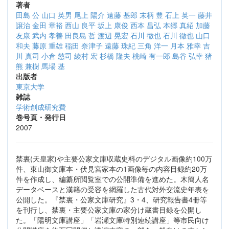
著者
田島 公
山口 英男
尾上 陽介
遠藤 基郎
末柄 豊
石上 英一
藤井
譲治
金田 章裕
西山 良平
坂上 康俊
西本 昌弘
本郷 真紹
加藤
友康
武内 孝善
田良島 哲
渡辺 晃宏
石川 徹也
石川 徹也
山口
和夫
藤原 重雄
稲田 奈津子
遠藤 珠紀
三角 洋一
月本 雅幸
吉
川 真司
小倉 慈司
綾村 宏
杉橋 隆夫
桃崎 有一郎
島谷 弘幸
猪
熊 兼樹
馬場 基
出版者
東京大学
雑誌
学術創成研究費
巻号頁・発行日
2007
禁裏(天皇家)や主要公家文庫収蔵史料のデジタル画像約100万
件、東山御文庫本・伏見宮家本の1画像毎の内容目録約20万
件を作成し、編纂所閲覧室での公開準備を進めた。木簡人名
データベースと漢籍の受容を網羅した古代対外交流史年表を
公開した。『禁裏・公家文庫研究』3・4、研究報告書4冊等
を刊行し、禁裏・主要公家文庫の家分け蔵書目録を公開し
た。「陽明文庫講座」「岩瀬文庫特別連続講座」等市民向け