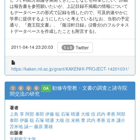
は報告書を参照願いたいが、上記目録不掲載の情報について
もデータベースの形式で記録を残したので、可及的速やかに
学界に提供するようにしたいと考えている(なお、当初の予定
通り、『鹿王院文書』、『蔭涼軒日録』(2冊分)のフルテキス
トデータベースを作成したことも附言する)。
2011-04-14 23:20:03
Twitter
1 + 0
https://kaken.nii.ac.jp/grant/KAKENHI-PROJECT-14201031/
勧修寺聖教・文書の調査と諸寺院
1
0
0
0
OA
間交流の研究
著者
上島 享
阿部 泰郎
伊藤 聡
石塚 晴通
大槻 信
武内 孝善
阿部
泰郎
伊藤 聡
石塚 晴通
大槻 信
末柄 豊
武内 孝善
近本 謙介
苫米地 誠一
藤原 重雄
出版者
京都府立大学