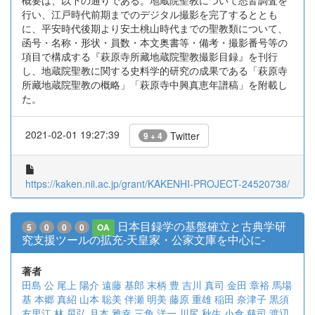
概要は、以下の通りである。地蔵院聖教について悉皆調査を
行い、江戸時代前期までのデジタル撮影を完了するととも
に、平安時代後期より安土桃山時代までの聖教類について、
函号・名称・形状・員数・本文奥書等・備考・撮影番号等の
項目で構成する『萩原寺所藏地蔵院聖教撮影目録』を刊行
し、地蔵院聖教に関する史料学的研究の成果である「萩原寺
所藏地蔵院聖教の概略」「萩原寺中興真恵年譜稿」を附載し
た。
2021-02-01 19:27:39
Twitter
9 + 4
https://kaken.nii.ac.jp/grant/KAKENHI-PROJECT-24520738/
日本目録学の基盤確立と古典学研
5
0
0
0
OA
究支援ツールの拡充-天皇家・公家文庫を中心に-
著者
田島 公
尾上 陽介
遠藤 基郎
末柄 豊
吉川 真司
金田 章裕
馬場
基
本郷 真紹
山本 聡美
伴瀬 明美
藤原 重雄
稲田 奈津子
黒須
友里江
林 晃弘
月本 雅幸
三角 洋一
川尻 秋生
小倉 慈司
渡辺