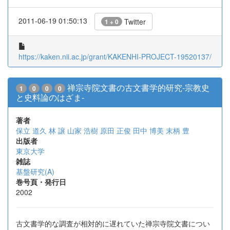
2011-06-19 01:50:13
Twitter
1 + 0
https://kaken.nii.ac.jp/grant/KAKENHI-PROJECT-19520137/
禅宗寺院文書の古文書学的研究-宗教史
1
0
0
0
と史料論のはざま-
著者
保立 道久
林 譲
山家 浩樹
原田 正俊
田中 博美
末柄 豊
出版者
東京大学
雑誌
基盤研究(A)
巻号頁・発行日
2002
古文書学的な調査が相対的に遅れていた禅宗寺院文書につい