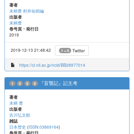
著者
末柄豊 村井祐樹編
出版者
末柄豊
巻号頁・発行日
2019
2019-12-13 21:48:42
Twitter
1 + 0
https://ci.nii.ac.jp/ncid/BB28977014
『盲聾記』記主考
1
0
0
0
著者
末柄 豊
出版者
吉川弘文館
雑誌
日本歴史
(
ISSN:03869164
)
巻号頁・発行日