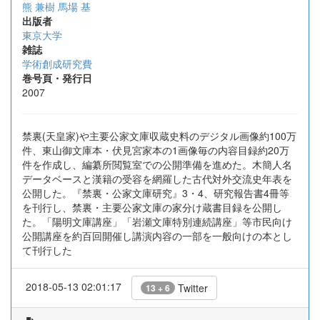
熊 兼樹
馬場 基
出版者
東京大学
雑誌
学術創成研究費
巻号頁・発行日
2007
禁裏(天皇家)や主要公家文庫収蔵史料のデジタル画像約100万
件、東山御文庫本・伏見宮家本の1画像毎の内容目録約20万
件を作成し、編纂所閲覧室での公開準備を進めた。木簡人名
データベースと漢籍の受容を網羅した古代対外交流史年表を
公開した。『禁裏・公家文庫研究』3・4、研究報告書4冊等
を刊行し、禁裏・主要公家文庫の家分け蔵書目録を公開し
た。「陽明文庫講座」「岩瀬文庫特別連続講座」等市民向け
公開講座を約百回開催し講演内容の一部を一般向けの本とし
て刊行した
2018-05-13 02:01:17
Twitter
13 + 6