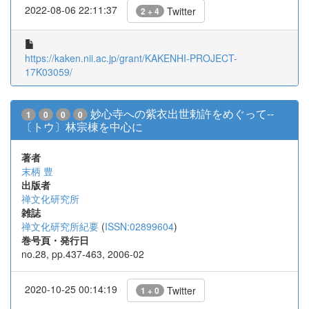
2022-08-06 22:11:37
Twitter
2 + 4
https://kaken.nii.ac.jp/grant/KAKENHI-PROJECT-
17K03059/
妙心寺への紫衣出世勅許をめぐって--
1
0
0
0
〔トウ〕林宗棟を中心に
著者
末柄 豊
出版者
禅文化研究所
雑誌
禅文化研究所紀要
(
ISSN:02899604
)
巻号頁・発行日
no.28, pp.437-463, 2006-02
2020-10-25 00:14:19
Twitter
1 + 0