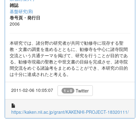
雑誌
基盤研究(B)
巻号頁・発行日
2006
本研究では、諸分野の研究者が共同で勧修寺に現存する聖
教・文書の調査を進めるとともに、勧修寺を中心に諸寺院間
交流という共通テーマを掲げて、研究を行うことが目的であ
る。勧修寺現蔵の聖教と中世文書の目録を完成させ、諸寺院
間交流をめぐる諸論考をまとめることができ、本研究の目的
は十分に達成されたと考える。
2011-02-06 10:05:07
Twitter
1 + 0
https://kaken.nii.ac.jp/grant/KAKENHI-PROJECT-18320111/