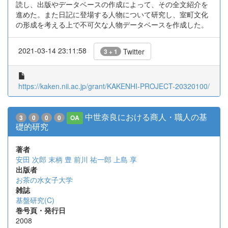
読し、出版やデータベースの作成によって、その全文紹介を
進めた。また日記に登場する人物について研究し、室町文化
の形成を考える上で不可欠な人物データベースを作成した。
2021-03-14 23:11:58
Twitter
3 + 1
https://kaken.nii.ac.jp/grant/KAKENHI-PROJECT-20320100/
中世奈良における商人・職人の基
3
0
0
0
OA
礎的研究
著者
安田 次郎
末柄 豊
前川 祐一郎
上島 享
出版者
お茶の水女子大学
雑誌
基盤研究(C)
巻号頁・発行日
2008