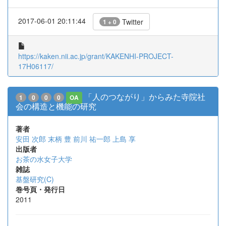
2017-06-01 20:11:44
Twitter
1 + 0
https://kaken.nii.ac.jp/grant/KAKENHI-PROJECT-
17H06117/
「人のつながり」からみた寺院社
1
0
0
0
OA
会の構造と機能の研究
著者
安田 次郎
末柄 豊
前川 祐一郎
上島 享
出版者
お茶の水女子大学
雑誌
基盤研究(C)
巻号頁・発行日
2011