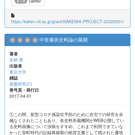
Twitter
2 + 0
https://kaken.nii.ac.jp/grant/KAKENHI-PROJECT-20222001/
中世書状史料論の展開
2
0
0
0
著者
末柄 豊
出版者
東京大学
雑誌
基盤研究(C)
巻号頁・発行日
2017-04-01
①この間、新型コロナ感染症予防のために在宅での研究を余
儀なくされたこともあり、各史料所蔵機関がWEB公開してい
る史料画像について渉猟をすすめ、これまで利用できていな
かった室町時代の記録典籍類の紙背文書として残された書状