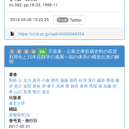
no.582, pp.18-33, 1996-11
2019-03-26 13:22:25
Twitter
1 + 0
https://ci.nii.ac.jp/naid/40003068354
天皇家・公家文庫収蔵史料の高度
1
0
0
0
OA
利用化と日本目録学の進展―知の体系の構造伝来の解
明
著者
田島 公
吉川 真司
小倉 慈司
遠藤 基郎
松澤 克行
藤原 重雄
藤
井 恵介
金田 章裕
岸 泰子
末柄 豊
鶴見 泰寿
馬場 基
加藤 悠
希
山口 英男
鴨川 達夫
出版者
東京大学
雑誌
基盤研究(S)
巻号頁・発行日
2017-05-31