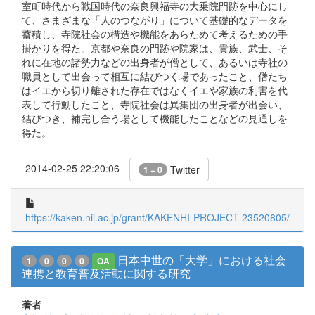
室町時代から戦国時代の奈良興福寺の大乗院門跡を中心にし
て、さまざまな「人のつながり」について基礎的なデータを
蓄積し、寺院社会の構造や機能をあらためて考えるための手
掛かりを得た。京都や奈良の門跡や院家は、貴族、武士、そ
れに在地の諸勢力などの出身者が僧として、あるいは寺社の
職員として出会って相互に結びつく場であったこと、僧たち
はイエから切り離された存在ではなくイエや家族の利害を代
表して行動したこと、寺院社会は異集団の出身者が出会い、
結びつき、補完し合う場として機能したことなどの見通しを
得た。
2014-02-25 22:20:06
Twitter
1 + 0
https://kaken.nii.ac.jp/grant/KAKENHI-PROJECT-23520805/
日本中世の「大学」における社会
1
0
0
0
OA
連携と教育普及活動に関する研究
著者