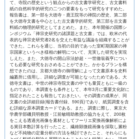
て、寺院の歴史という観点からの古文書学研究と、古文書料
紙の自然科学的研究の二つの要素をもって研究をすすめた。
報告書は、第一部を大徳寺・鹿王院等の禅院の歴史、第二部
を大徳寺文書を中心とした古文書学的研究、第三部を古文書
料紙の物理的研究としてまとめた。また、本年開催の国際シ
ンポジウム「禅宗史研究の諸課題と古文書」では、欧米の代
表的な禅宗史研究者2名を交えた有益な議論を組織することが
できた。これらを通じ、当初の目的であった室町期国家の禅
宗国家というべき様相の解明について、充実した研究を実現
しえた。また、大徳寺の開山宗法妙超・一世徹翁義亨につい
ても必要な研究をおさめることができた。かかるプランを構
想できたのは、京都大徳寺の御理解によって文書原本を史料
編纂所に借用し、詳細な調査が可能となったためである。大
徳寺文書は、中世の禅宗寺院文書の中でも量質ともに一級の
ものであり、本調査をも条件として、本年3月に重要文化財に
指定されたことも報告しておきたい。その調査の成果が、同
文書の全詳細目録(報告書付録、590頁)であり、紙質調査を含
む詳細な原本調査カードである。また、調査に際し、東京大
学農学部磯貝明教授・江前敏晴助教授の協力をえて、200枚
をこえる透過光画像を素材としてフーリエ変換画像解析によ
る簀目本数計算を行ったこと、繊維顕微鏡画像を採取し澱粉
など不純物の定量分析の方法を検討できたこと、それらにも
とづく料紙分類論を展開できたことなども特筆したい。詳細