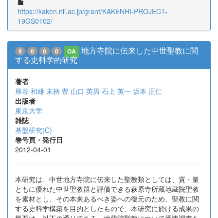
https://kaken.nii.ac.jp/grant/KAKENHI-PROJECT-
19GS0102/
地方寺院に伝来した中世聖教に関
9
0
0
0
OA
する史料学的研究
著者
厚谷 和雄
末柄 豊
山口 英男
石上 英一
坂本 正仁
出版者
東京大学
雑誌
基盤研究(C)
巻号頁・発行日
2012-04-01
本研究は、中世地方寺院に伝来した聖教類としては、質・量
ともに優れた中世聖教群と評価できる萩原寺所藏地蔵院聖教
を素材とし、その本来あるべき姿への復元のため、聖教に関
する史料学構築を目的としたもので、本研究に於ける成果の