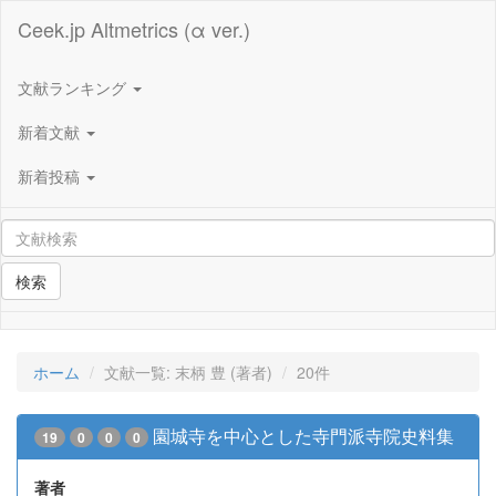
Ceek.jp Altmetrics (α ver.)
文献ランキング
新着文献
新着投稿
検索
ホーム
文献一覧: 末柄 豊 (著者)
20件
園城寺を中心とした寺門派寺院史料集
19
0
0
0
著者