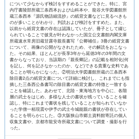
について少なからず検討をすすめることができた。特に、宮
内庁書陵部所蔵三条西本および山科本や、龍谷大学図書館所
蔵三条西本『源氏物語細流抄』の紙背文書などに見るべきも
のが多いことがわかり、判読および検討をすすめた。また、
以前から紙背文書の存在は認識していたが、冊子として綴じ
られていることで披見が叶わなかった国立公文書館内閣文庫
所蔵速水常房旧蔵甘露寺親長書写『公卿補任』3冊の紙背文書
について、画像の公開がなされたため、その解読をおこなっ
た。その結果、ほとんどが長享3年から延徳3年の3年間の文
書からなっており、当該期の『親長卿記』の記載を相対化(何
を記し、何を記さなかったのか、など)できる貴重な史料であ
ることが明らかになった。②明治大学図書館所蔵の三条西本
除目書2点の紙背文書について詳細に検討し、これまでにも指
摘した三条西公条書写の除目書の紙背文書の特徴と一致する
ことを確認した。あわせて、北陸・東海地方を中心に、各階
層の武士をはじめ、多様な人士の書状が残っていることを確
認し、特にこれまで書状を残していることが知られていなか
った学僧一栢現震や伊予の武士今城能親の書状が存在してい
ることを明らかにした。③大阪狭山市郷土資料館寄託の個人
収集文書や、京都市龍安寺所蔵文書について調査・撮影を行
った。