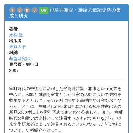
飛鳥井雅親・雅康の伝記史料の集
1
0
0
0
OA
成と研究
著者
末柄 豊
出版者
東京大学
雑誌
基盤研究(C)
巻号頁・発行日
2007
室町時代の中後期に活躍した飛鳥井雅親・雅康という兄弟を
中心に、和歌と蹴鞠を家業とした同家の活動について史料を
収集するとともに、その史料に関する基礎的な研究をおこな
った。とくに、室町時代の公家日記における飛鳥井家の者の
所見5000件以上を索引形式でまとめて公表した。また、室町
時代の和歌史の史料として注目すべきものでありながら、従
来文学研究者によって注目されることの少なかった諸史料に
ついて、史料紹介を行った。