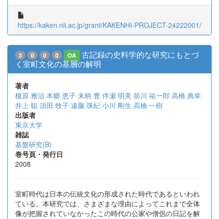
https://kaken.nii.ac.jp/grant/KAKENHI-PROJECT-24222001/
古記録の史料学的な研究にもとづ
3
0
0
0
OA
く室町文化の基層の解明
著者
榎原 雅治
本郷 恵子
末柄 豊
伴瀬 明美
前川 祐一郎
高橋 典幸
井上 聡
須田 牧子
遠藤 珠紀
小川 剛生
高橋 一樹
出版者
東京大学
雑誌
基盤研究(B)
巻号頁・発行日
2008
室町時代は日本の伝統文化の形成された時代であるといわれ
ている。本研究では、さまざまな理由によってこれまで全体
像が把握されていなかったこの時代の公家や僧侶の日記を解