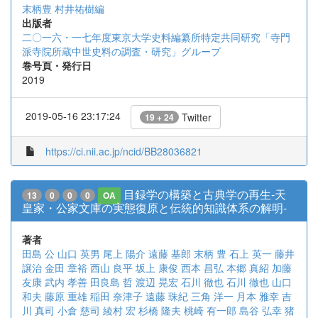
末柄豊 村井祐樹編
出版者
二〇一六・一七年度東京大学史料編纂所特定共同研究「寺門
派寺院所蔵中世史料の調査・研究」グループ
巻号頁・発行日
2019
2019-05-16 23:17:24
Twitter
19 + 24
https://ci.nii.ac.jp/ncid/BB28036821
目録学の構築と古典学の再生-天
13
0
0
0
OA
皇家・公家文庫の実態復原と伝統的知識体系の解明-
著者
田島 公
山口 英男
尾上 陽介
遠藤 基郎
末柄 豊
石上 英一
藤井
譲治
金田 章裕
西山 良平
坂上 康俊
西本 昌弘
本郷 真紹
加藤
友康
武内 孝善
田良島 哲
渡辺 晃宏
石川 徹也
石川 徹也
山口
和夫
藤原 重雄
稲田 奈津子
遠藤 珠紀
三角 洋一
月本 雅幸
吉
川 真司
小倉 慈司
綾村 宏
杉橋 隆夫
桃崎 有一郎
島谷 弘幸
猪