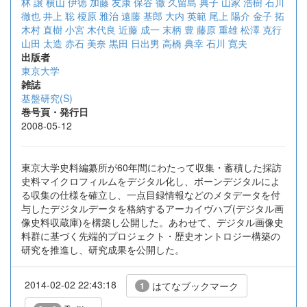
林 譲
横山 伊徳
加藤 友康
保谷 徹
久留島 典子
山家 浩樹
石川
徹也
井上 聡
榎原 雅治
遠藤 基郎
大内 英範
尾上 陽介
金子 拓
木村 直樹
小宮 木代良
近藤 成一
末柄 豊
藤原 重雄
松澤 克行
山田 太造
赤石 美奈
黒田 日出男
高橋 典幸
石川 寛夫
出版者
東京大学
雑誌
基盤研究(S)
巻号頁・発行日
2008-05-12
東京大学史料編纂所が60年間にわたって収集・蓄積した採訪
史料マイクロフィルムをデジタル化し、ボーンデジタルによ
る収集の仕様を確立し、一点目録情報などのメタデータを付
与したデジタルデータを格納するアーカイヴハブ(デジタル画
像史料収蔵庫)を構築し公開した。あわせて、デジタル画像史
料群に基づく先端的プロジェクト・歴史オントロジー構築の
研究を推進し、研究成果を公開した。
2014-02-02 22:43:18
はてなブックマーク
1