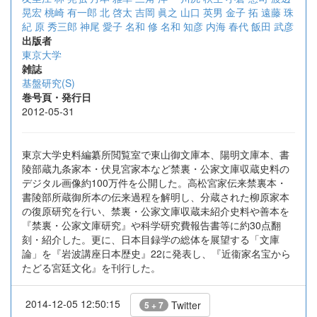
晃宏
桃崎 有一郎
北 啓太
吉岡 眞之
山口 英男
金子 拓
遠藤 珠
紀
原 秀三郎
神尾 愛子
名和 修
名和 知彦
内海 春代
飯田 武彦
出版者
東京大学
雑誌
基盤研究(S)
巻号頁・発行日
2012-05-31
東京大学史料編纂所閲覧室で東山御文庫本、陽明文庫本、書
陵部蔵九条家本・伏見宮家本など禁裏・公家文庫収蔵史料の
デジタル画像約100万件を公開した。高松宮家伝来禁裏本・
書陵部所蔵御所本の伝来過程を解明し、分蔵された柳原家本
の復原研究を行い、禁裏・公家文庫収蔵未紹介史料や善本を
『禁裏・公家文庫研究』や科学研究費報告書等に約30点翻
刻・紹介した。更に、日本目録学の総体を展望する「文庫
論」を『岩波講座日本歴史』22に発表し、『近衞家名宝から
たどる宮廷文化』を刊行した。
2014-12-05 12:50:15
Twitter
5 + 7