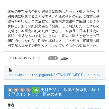
諸種の史料から奈良や興福寺に関係した商人・職人をかなり
網羅的に収集することができ、今後の研究のために貴重な基
礎資料を得た。その過程で、福智院家文書中の袋綴じ冊子を
解体し、多くの紙背文書を「発掘」して解読した。これらの
史料は、本研究のためだけではなく、今後長く日本中世史の
解明に有益なものである。さらに、商人・職人と寺社との互
酬性的なつながり、門跡の構成員としての側面、室町期の荘
園支配のなかでの役割などについていくつかの知見を得た。
2014-07-05 17:10:28
Twitter
3 + 1
https://kaken.nii.ac.jp/grant/KAKENHI-PROJECT-20520569/
史料デジタル収集の体系化に基づ
3
0
0
0
OA
く歴史オントロジー構築の研究
著者