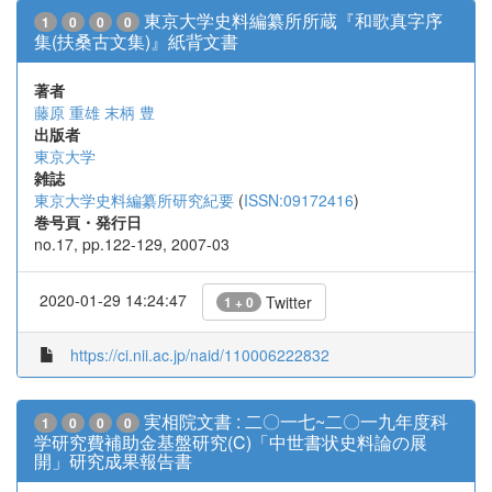
東京大学史料編纂所所蔵『和歌真字序
1
0
0
0
集(扶桑古文集)』紙背文書
著者
藤原 重雄
末柄 豊
出版者
東京大学
雑誌
東京大学史料編纂所研究紀要
(
ISSN:09172416
)
巻号頁・発行日
no.17, pp.122-129, 2007-03
2020-01-29 14:24:47
Twitter
1 + 0
https://ci.nii.ac.jp/naid/110006222832
実相院文書 : 二〇一七~二〇一九年度科
1
0
0
0
学研究費補助金基盤研究(C)「中世書状史料論の展
開」研究成果報告書