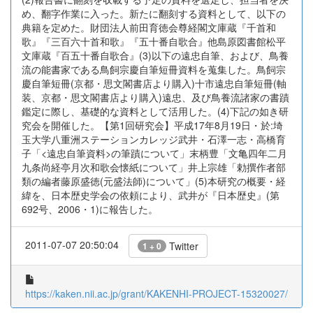
め、翻字作業に入った。新たに翻刻する資料として、以下の
典籍を定めた。財団法人前田育徳会尊経閣文庫蔵『千首和
歌』『三百六十首和歌』『五十番自歌合』他島原図書館松平
文庫蔵『百五十番自歌合』(3)以下の遠忠自筆、および、鳥養
流の能書家である鳥飼宗慶自筆短冊資料を蒐集した。鳥飼宗
慶自筆短冊(京都・思文閣書店より購入)十市遠忠自筆短冊(軸
装、京都・思文閣書店より購入)遠忠、及び鳥養流諸家の書蹟
鑑定に際し、基礎的な資料として活用した。(4)下記の如き研
究会を開催した。【第1回研究会】平成17年8月19日・於:埼
玉大学八重洲ステーションカレッジ武井・石澤一志・高橋育
子「<遠忠自筆資料>の筆蹟について」末柄豊「文亀四年二月
九条尚経亭月次和歌会懐紙について」井上宗雄「勅撰作者部
類の編者藤原盛徳(元盛法師)について」(5)本研究の概要・経
緯を、日本歴史学会の依頼により、武井が『日本歴史』(第
692号、2006・1)に報告した。
2011-07-07 20:50:04
Twitter
1 + 0
https://kaken.nii.ac.jp/grant/KAKENHI-PROJECT-15320027/