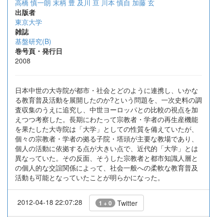
高橋 慎一朗
末柄 豊
及川 亘
川本 慎自
加藤 玄
出版者
東京大学
雑誌
基盤研究(B)
巻号頁・発行日
2008
日本中世の大寺院が都市・社会とどのように連携し、いかな
る教育普及活動を展開したのか?という問題を、一次史料の調
査収集のうえに追究し、中世ヨーロッパとの比較の視点を加
えつつ考察した。長期にわたって宗教者・学者の再生産機能
を果たした大寺院は「大学」としての性質を備えていたが、
個々の宗教者・学者の拠る子院・塔頭が主要な教場であり、
個人の活動に依拠する点が大きい点で、近代的「大学」とは
異なっていた。その反面、そうした宗教者と都市知識人層と
の個人的な交誼関係によって、社会一般への柔軟な教育普及
活動も可能となっていたことが明らかになった。
2012-04-18 22:07:28
Twitter
1 + 0