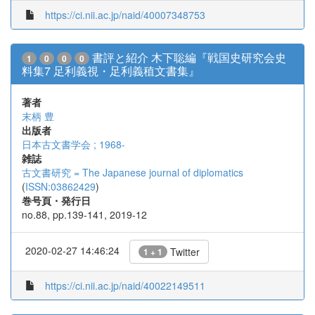
https://ci.nii.ac.jp/naid/40007348753
書評と紹介 木下聡編『戦国史研究会史
1
0
0
0
料集7 足利義視・足利義稙文書集』
著者
末柄 豊
出版者
日本古文書学会 ; 1968-
雑誌
古文書研究 = The Japanese journal of diplomatics
(
ISSN:03862429
)
巻号頁・発行日
no.88, pp.139-141, 2019-12
2020-02-27 14:46:24
Twitter
1 + 1
https://ci.nii.ac.jp/naid/40022149511