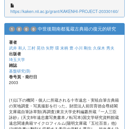
https://kaken.nii.ac.jp/grant/KAKENHI-PROJECT-20330160/
中世後期南都蒐蔵古典籍の復元的研究
1
0
0
0
著者
武井 和人
三村 晃功
矢野 環
末柄 豊
小川 剛生
久保木 秀夫
出版者
埼玉大学
雑誌
基盤研究(B)
巻号頁・発行日
2003
(1)以下の機関・個人に所蔵される十市遠忠・実暁自筆古典籍
の実地調査・写真撮影を行った。財団法人前田育徳会尊経閣
文庫蔵自筆詠草類(再調査)東京大学史料編纂所蔵『一人三臣
詠鈔』(天文8年遠忠書写奥書本ノ転写本)国文学研究資料館蔵
遠忠関連典籍マイクロフィルム(陽明文庫蔵『五社百首』他)
(2)報告書に翻刻を収載する予定の資料を選定し、担当者を決