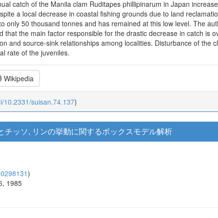
 Manila clam Ruditapes phillipinarum in Japan increased fro
pite a local decrease in coastal fishing grounds due to land reclamati
to only 50 thousand tonnes and has remained at this low level. The aut
hat the main factor responsible for the drastic decrease in catch is ove
on and source-sink relationships among localities. Disturbance of the c
l rate of the juveniles.
Wikipedia
oi/10.2331/suisan.74.137
)
とチッソ, リンの挙動に関するボックスモデル解析
00298131
)
6, 1985