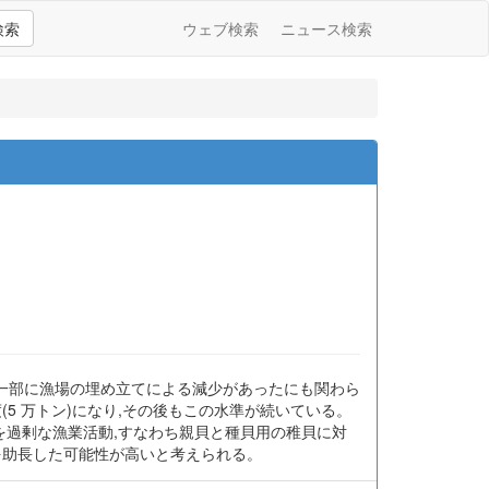
検索
ウェブ検索
ニュース検索
った。その後,一部に漁場の埋め立てによる減少があったにも関わら
1 程度(5 万トン)になり,その後もこの水準が続いている。
因を過剰な漁業活動,すなわち親貝と種貝用の稚貝に対
を助長した可能性が高いと考えられる。