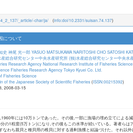
74_2_137/_article/-char/ja/
(
info:doi/10.2331/suisan.74.137
)
因について
知史
神尾 光一郎
YASUO MATSUKAWA
NARITOSHI CHO
SATOSHI KA
)水産総合研究センター中央水産研究所
(独)水産総合研究センター中央水
eries Research Agency
National Research Institute of Fisheries Scien
Science Fisheries Research Agency
Tokyo Kyuei Co. Ltd.
f Fisheries Science
 the Japanese Society of Scientific Fisheries
(
ISSN:00215392
)
43, 2008-03-15
mの総漁獲量は,1960年には10万トンであった。その後,一部に漁場の埋め立てに
ずか3分の1程度(5万トン)になり,その後もこの水準が続いている。著者らは
すなわち親貝と種貝用の稚貝に対する過剰漁獲と結論づけた。それ以外に