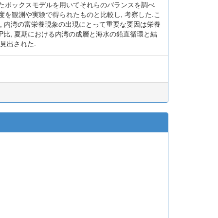
したボックスモデルを用いてそれらのバランスを調べ
度を観測や実験で得られたものと比較し, 考察した.こ
, 内湾の富栄養現象の出現にとって重要な要因は栄養
P比, 夏期における内湾の成層と海水の鉛直循環と結
見出された.