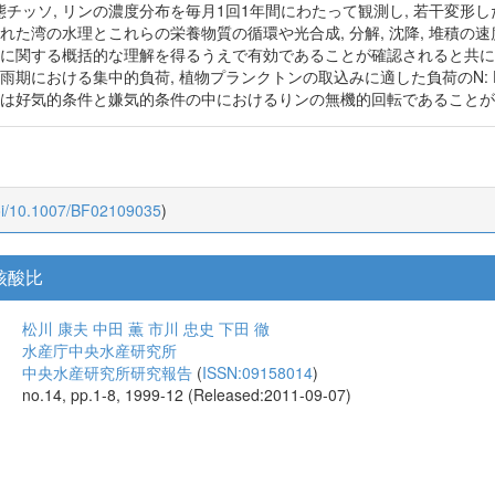
チッソ, リンの濃度分布を毎月1回1年間にわたって観測し, 若干変形
れた湾の水理とこれらの栄養物質の循環や光合成, 分解, 沈降, 堆積の速
環に関する概括的な理解を得るうえで有効であることが確認されると共に
雨期における集中的負荷, 植物プランクトンの取込みに適した負荷のN: 
くは好気的条件と嫌気的条件の中におけるりンの無機的回転であることが
oi/10.1007/BF02109035
)
核酸比
松川 康夫
中田 薫
市川 忠史
下田 徹
水産庁中央水産研究所
中央水産研究所研究報告
(
ISSN:09158014
)
no.14, pp.1-8, 1999-12 (Released:2011-09-07)