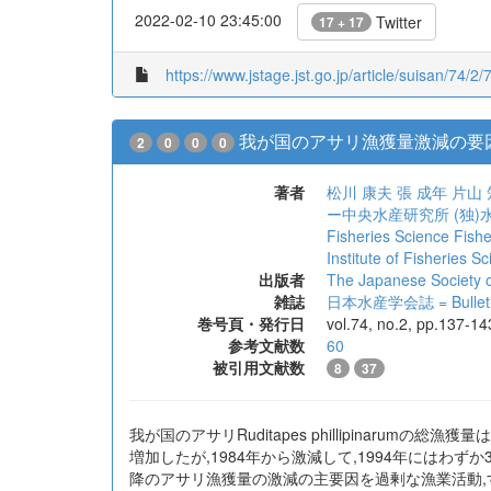
2022-02-10 23:45:00
Twitter
17 + 17
https://www.jstage.jst.go.jp/article/suisan/74/2/
我が国のアサリ漁獲量激減の要
2
0
0
0
著者
松川 康夫
張 成年
片山 
ー中央水産研究所
(独
Fisheries Science Fish
Institute of Fisheries 
出版者
The Japanese Society o
雑誌
日本水産学会誌 = Bulletin of
巻号頁・発行日
vol.74, no.2, pp.137-1
参考文献数
60
被引用文献数
8
37
我が国のアサリRuditapes phillipinaru
増加したが,1984年から激減して,1994年にはわ
降のアサリ漁獲量の激減の主要因を過剰な漁業活動,