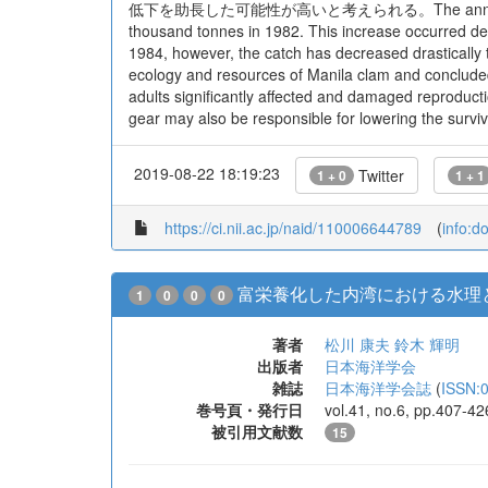
低下を助長した可能性が高いと考えられる。The annual catch of the
thousand tonnes in 1982. This increase occurred des
1984, however, the catch has decreased drastically 
ecology and resources of Manila clam and concluded t
adults significantly affected and damaged reproducti
gear may also be responsible for lowering the surviva
2019-08-22 18:19:23
Twitter
1 + 0
1 + 1
https://ci.nii.ac.jp/naid/110006644789
(
info:d
富栄養化した内湾における水理
1
0
0
0
著者
松川 康夫
鈴木 輝明
出版者
日本海洋学会
雑誌
日本海洋学会誌
(
ISSN:
巻号頁・発行日
vol.41, no.6, pp.407-42
被引用文献数
15