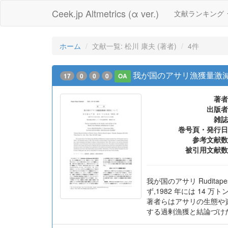
Ceek.jp Altmetrics (α ver.)
文献ランキング
ホーム
文献一覧: 松川 康夫 (著者)
4件
我が国のアサリ漁獲量激
17
0
0
0
OA
著者
出版者
雑誌
巻号頁・発行日
参考文献数
被引用文献数
我が国のアサリ Rudita
ず,1982 年には 14 
著者らはアサリの生態や資
する過剰漁獲と結論づけ