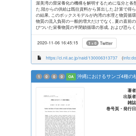
渥美湾の窟栄養化の機構を解明するために塩分と各態
た.陸からの供給は既往資料から算出した.計算で得ら
の結果, このボックスモデルが内湾の水理と物質循
物質の流入負荷の一般的増大だけでなく, 夏の直前の
びついた栄養物質の半閉鎖循環の形成, および恐ら
2020-11-06 16:45:15
Twitter
1 + 0
https://ci.nii.ac.jp/naid/130006313737
(
info:d
沖縄におけるサンゴ4種の
1
0
0
0
OA
著者
出版者
雑誌
巻号頁・発行日