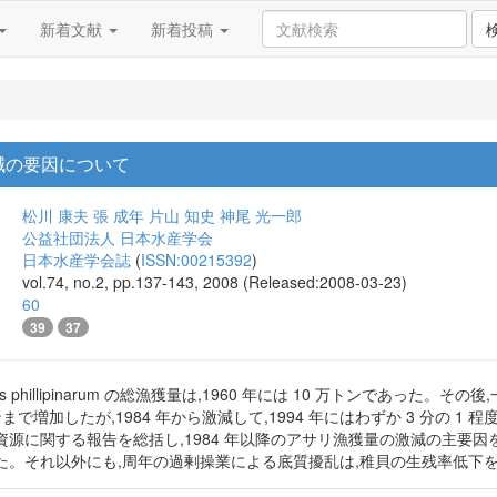
新着文献
新着投稿
減の要因について
松川 康夫
張 成年
片山 知史
神尾 光一郎
公益社団法人 日本水産学会
日本水産学会誌
(
ISSN:00215392
)
vol.74, no.2, pp.137-143, 2008 (Released:2008-03-23)
60
39
37
pes phillipinarum の総漁獲量は,1960 年には 10 万トンであ
万トンまで増加したが,1984 年から激減して,1994 年にはわずか 3 分の 
源に関する報告を総括し,1984 年以降のアサリ漁獲量の激減の主要
た。それ以外にも,周年の過剰操業による底質擾乱は,稚貝の生残率低下