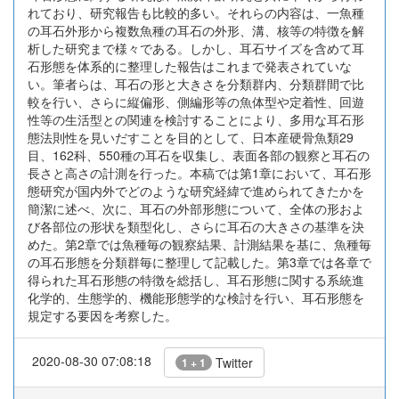
れており、研究報告も比較的多い。それらの内容は、一魚種
の耳石外形から複数魚種の耳石の外形、溝、核等の特徴を解
析した研究まで様々である。しかし、耳石サイズを含めて耳
石形態を体系的に整理した報告はこれまで発表されていな
い。筆者らは、耳石の形と大きさを分類群内、分類群間で比
較を行い、さらに縦偏形、側編形等の魚体型や定着性、回遊
性等の生活型との関連を検討することにより、多用な耳石形
態法則性を見いだすことを目的として、日本産硬骨魚類29
目、162科、550種の耳石を収集し、表面各部の観察と耳石の
長さと高さの計測を行った。本稿では第1章において、耳石形
態研究が国内外でどのような研究経緯で進められてきたかを
簡潔に述べ、次に、耳石の外部形態について、全体の形およ
び各部位の形状を類型化し、さらに耳石の大きさの基準を決
めた。第2章では魚種毎の観察結果、計測結果を基に、魚種毎
の耳石形態を分類群毎に整理して記載した。第3章では各章で
得られた耳石形態の特徴を総括し、耳石形態に関する系統進
化学的、生態学的、機能形態学的な検討を行い、耳石形態を
規定する要因を考察した。
2020-08-30 07:08:18
Twitter
1 + 1