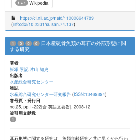
Wikipedia
1 + 1
https://ci.nii.ac.jp/naid/110006644789
(
info:doi/10.2331/suisan.74.137
)
日本産硬骨魚類の耳石の外部形態に関
1
0
0
0
する研究
著者
飯塚 景記
片山 知史
出版者
水産総合研究センター
雑誌
水産総合研究センター研究報告
(
ISSN:13469894
)
巻号頁・発行日
no.25, pp.1-222[含 英語文要旨], 2008-12
被引用文献数
1
耳石形態に関する研究は、魚類年齢研究と共に早くから行わ