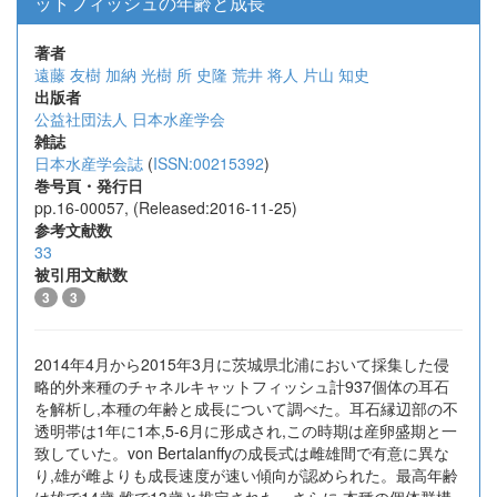
ットフィッシュの年齢と成長
著者
遠藤 友樹
加納 光樹
所 史隆
荒井 将人
片山 知史
出版者
公益社団法人 日本水産学会
雑誌
日本水産学会誌
(
ISSN:00215392
)
巻号頁・発行日
pp.16-00057, (Released:2016-11-25)
参考文献数
33
被引用文献数
3
3
2014年4月から2015年3月に茨城県北浦において採集した侵
略的外来種のチャネルキャットフィッシュ計937個体の耳石
を解析し,本種の年齢と成長について調べた。耳石縁辺部の不
透明帯は1年に1本,5-6月に形成され,この時期は産卵盛期と一
致していた。von Bertalanffyの成長式は雌雄間で有意に異な
り,雄が雌よりも成長速度が速い傾向が認められた。最高年齢