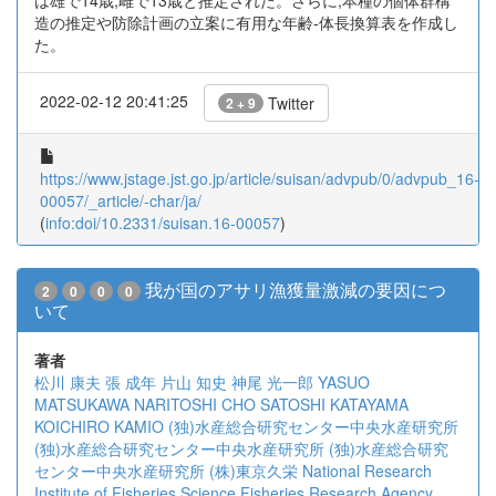
は雄で14歳,雌で13歳と推定された。さらに,本種の個体群構
造の推定や防除計画の立案に有用な年齢-体長換算表を作成し
た。
2022-02-12 20:41:25
Twitter
2 + 9
https://www.jstage.jst.go.jp/article/suisan/advpub/0/advpub_16-
00057/_article/-char/ja/
(
info:doi/10.2331/suisan.16-00057
)
我が国のアサリ漁獲量激減の要因につ
2
0
0
0
いて
著者
松川 康夫
張 成年
片山 知史
神尾 光一郎
YASUO
MATSUKAWA
NARITOSHI CHO
SATOSHI KATAYAMA
KOICHIRO KAMIO
(独)水産総合研究センター中央水産研究所
(独)水産総合研究センター中央水産研究所
(独)水産総合研究
センター中央水産研究所
(株)東京久栄
National Research
Institute of Fisheries Science Fisheries Research Agency