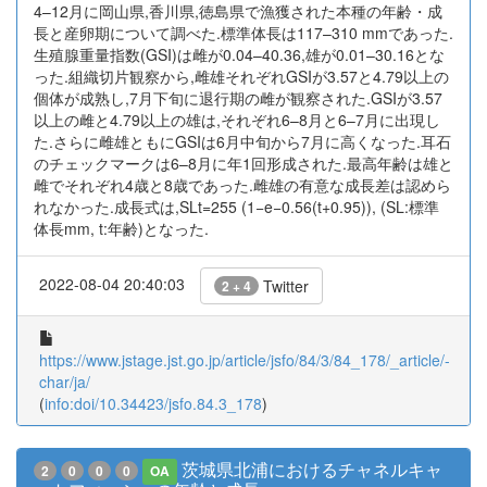
4–12月に岡山県,香川県,徳島県で漁獲された本種の年齢・成
長と産卵期について調べた.標準体長は117–310 mmであった.
生殖腺重量指数(GSI)は雌が0.04–40.36,雄が0.01–30.16とな
った.組織切片観察から,雌雄それぞれGSIが3.57と4.79以上の
個体が成熟し,7月下旬に退行期の雌が観察された.GSIが3.57
以上の雌と4.79以上の雄は,それぞれ6–8月と6–7月に出現し
た.さらに雌雄ともにGSIは6月中旬から7月に高くなった.耳石
のチェックマークは6–8月に年1回形成された.最高年齢は雄と
雌でそれぞれ4歳と8歳であった.雌雄の有意な成長差は認めら
れなかった.成長式は,SLt=255 (1−e−0.56(t+0.95)), (SL:標準
体長mm, t:年齢)となった.
2022-08-04 20:40:03
Twitter
2 + 4
https://www.jstage.jst.go.jp/article/jsfo/84/3/84_178/_article/-
char/ja/
(
info:doi/10.34423/jsfo.84.3_178
)
茨城県北浦におけるチャネルキャ
2
0
0
0
OA