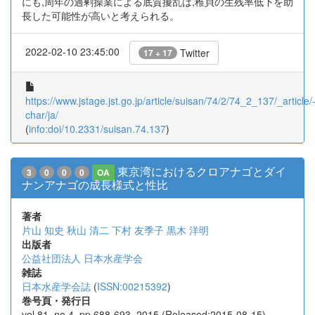
にも,周年の過剰操業による底質擾乱は,稚貝の生残率低下を助
長した可能性が高いと考えられる。
2022-02-10 23:45:00
Twitter
17 + 17
https://www.jstage.jst.go.jp/article/suisan/74/2/74_2_137/_article/
char/ja/
(
info:doi/10.2331/suisan.74.137
)
東京湾におけるクロアナゴとダイ
3
0
0
0
OA
ナンアナゴの成長様式と性比
著者
片山 知史
秋山 清二
下村 友季子
黒木 洋明
出版者
公益社団法人 日本水産学会
雑誌
日本水産学会誌
(
ISSN:00215392
)
巻号頁・発行日
vol.81, no.4, pp.688-693, 2015 (Released:2015-08-15)