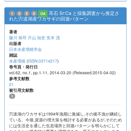
耳石 Sr:Ca と採集調査から推定さ
1
0
0
0
OA
れた宍道湖産ワカサギの回遊パターン
著者
藤川 裕司
片山 知史
安木 茂
出版者
日本水産増殖学会
雑誌
水産増殖
(
ISSN:03714217
)
巻号頁・発行日
vol.62, no.1, pp.1-11, 2014-03-20 (Released:2015-04-02)
参考文献数
21
被引用文献数
1
宍道湖のワカサギは1994年漁期に激減し,その後不漁が継続し
ている。今後,資源の増大策を検討する必要があるが,そのため
には生活史を通した生息場所と回遊パターンを明らかにして