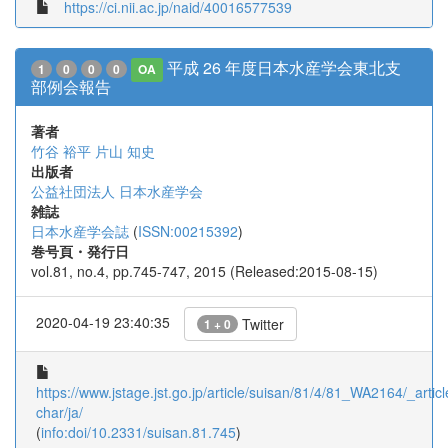
https://ci.nii.ac.jp/naid/40016577539
平成 26 年度日本水産学会東北支
1
0
0
0
OA
部例会報告
著者
竹谷 裕平
片山 知史
出版者
公益社団法人 日本水産学会
雑誌
日本水産学会誌
(
ISSN:00215392
)
巻号頁・発行日
vol.81, no.4, pp.745-747, 2015 (Released:2015-08-15)
2020-04-19 23:40:35
Twitter
1 + 0
https://www.jstage.jst.go.jp/article/suisan/81/4/81_WA2164/_articl
char/ja/
(
info:doi/10.2331/suisan.81.745
)