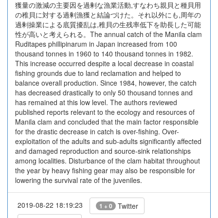
獲量の激減の主要因を過剰な漁業活動,すなわち親貝と種貝用
の稚貝に対する過剰漁獲と結論づけた。それ以外にも,周年の
過剰操業による底質擾乱は,稚貝の生残率低下を助長した可能
性が高いと考えられる。The annual catch of the Manila clam
Ruditapes phillipinarum in Japan increased from 100
thousand tonnes in 1960 to 140 thousand tonnes in 1982.
This increase occurred despite a local decrease in coastal
fishing grounds due to land reclamation and helped to
balance overall production. Since 1984, however, the catch
has decreased drastically to only 50 thousand tonnes and
has remained at this low level. The authors reviewed
published reports relevant to the ecology and resources of
Manila clam and concluded that the main factor responsible
for the drastic decrease in catch is over-fishing. Over-
exploitation of the adults and sub-adults significantly affected
and damaged reproduction and source-sink relationships
among localities. Disturbance of the clam habitat throughout
the year by heavy fishing gear may also be responsible for
lowering the survival rate of the juveniles.
2019-08-22 18:19:23
Twitter
1 + 0