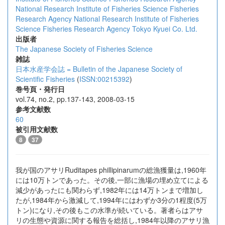
National Research Institute of Fisheries Science Fisheries
Research Agency
National Research Institute of Fisheries
Science Fisheries Research Agency
Tokyo Kyuei Co. Ltd.
出版者
The Japanese Society of Fisheries Science
雑誌
日本水産学会誌 = Bulletin of the Japanese Society of
Scientific Fisheries
(
ISSN:00215392
)
巻号頁・発行日
vol.74, no.2, pp.137-143, 2008-03-15
参考文献数
60
被引用文献数
8
37
我が国のアサリRuditapes phillipinarumの総漁獲量は,1960年
には10万トンであった。その後,一部に漁場の埋め立てによる
減少があったにも関わらず,1982年には14万トンまで増加し
たが,1984年から激減して,1994年にはわずか3分の1程度(5万
トン)になり,その後もこの水準が続いている。著者らはアサ
リの生態や資源に関する報告を総括し,1984年以降のアサリ漁