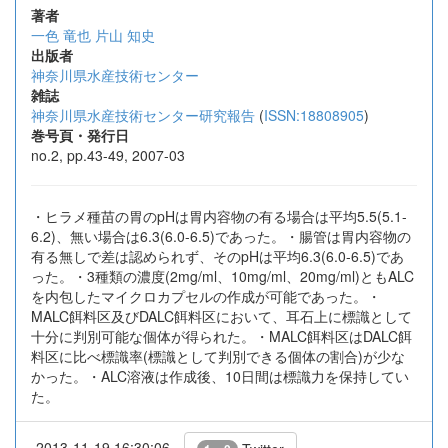
著者
一色 竜也
片山 知史
出版者
神奈川県水産技術センター
雑誌
神奈川県水産技術センター研究報告
(
ISSN:18808905
)
巻号頁・発行日
no.2, pp.43-49, 2007-03
・ヒラメ種苗の胃のpHは胃内容物の有る場合は平均5.5(5.1-
6.2)、無い場合は6.3(6.0-6.5)であった。・腸管は胃内容物の
有る無しで差は認められず、そのpHは平均6.3(6.0-6.5)であ
った。・3種類の濃度(2mg/ml、10mg/ml、20mg/ml)ともALC
を内包したマイクロカプセルの作成が可能であった。・
MALC餌料区及びDALC餌料区において、耳石上に標識として
十分に判別可能な個体が得られた。・MALC餌料区はDALC餌
料区に比べ標識率(標識として判別できる個体の割合)が少な
かった。・ALC溶液は作成後、10日間は標識力を保持してい
た。
2013-11-19 16:30:06