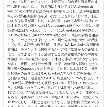
については明らかではない。本研究は、仙台湾砂質海岸の波
打ち際斜面に生活し、数量的にも多いアミ類Archeomysis
kokuboiの示す物質経済の特異性を明らかにし、浅海域生物群
集との機能的結合関係を見いだすことを目的に行われ、下記
のような結果が得られた。1.砕波帯における水深5m以浅に出
現するアミ類のほとんどはArchaeomysis属であり、特に水深
3m以浅にはA. kokuboi、3m-5mにはA. grebnitzkiiが卓越し、
5-15mの水域にはAcanthomysis属が多い。魚類の胃内容組成
にも、このような水深によるアミ類の分布状態の違いが反映
している。2.汀帯の砂質斜面に生息するA. kokuboiの高密度分
布域は、潮汐とともに移動するが、汀帯下端部からの距離は
ほぼ一定である。アミが潜砂するこの高密度域の砂の中央粒
径値は2.0-2.3の範囲にある。日中は汀帯砂中に潜砂するもの
が多く、夜間には汀帯の沖側、水深1-2m付近を群泳しながら
鞭毛藻やCopepodaなどを摂食している。3.水温15℃、照度
0-100luxの条件におけるA. kokuboiのアルテミアを食物とす
る日摂食率は、湿重量で24.8%、乾重量で39.7%であった。1
日24時間の摂食量のうち夜間は74.9%、昼間は25.1%であっ
た。4.摂取されたアルテミアのアミ体物質への転化効率は、
15℃において他の温度条件におけるよりも大きく、体長別に
みると、小型が24.6-44.2%、中型が15.4-36.4%、大型が8.9-
13.8%であり、成長とともに低下する。放射性同位元素Cでラ
ベルしたアルテミアの投与量とアミ体内残留量との比は、12