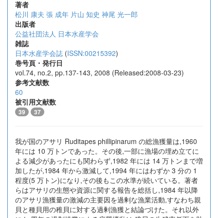
著者
松川 康夫
張 成年
片山 知史
神尾 光一郎
出版者
公益社団法人 日本水産学会
雑誌
日本水産学会誌
(
ISSN:00215392
)
巻号頁・発行日
vol.74, no.2, pp.137-143, 2008 (Released:2008-03-23)
参考文献数
60
被引用文献数
39
37
我が国のアサリ Ruditapes phillipinarum の総漁獲量は,1960
年には 10 万トンであった。その後,一部に漁場の埋め立てに
よる減少があったにも関わらず,1982 年には 14 万トンまで増
加したが,1984 年から激減して,1994 年にはわずか 3 分の 1
程度(5 万トン)になり,その後もこの水準が続いている。著者
らはアサリの生態や資源に関する報告を総括し,1984 年以降
のアサリ漁獲量の激減の主要因を過剰な漁業活動,すなわち親
貝と種貝用の稚貝に対する過剰漁獲と結論づけた。それ以外