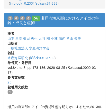
(
info:doi/10.2331/suisan.81.688
)
瀬戸内海東部におけるアイゴの年
2
0
0
0
OA
齢・成長と産卵
著者
山本 昌幸
棚田 教生
元谷 剛
小林 靖尚
片山 知史
出版者
一般社団法人 水産海洋学会
雑誌
水産海洋研究
(
ISSN:09161562
)
巻号頁・発行日
vol.84, no.3, pp.178-186, 2020-08-25 (Released:2022-03-
17)
参考文献数
25
被引用文献数
1
瀬戸内海東部のアイゴの資源生態を明らかにするため,2013年