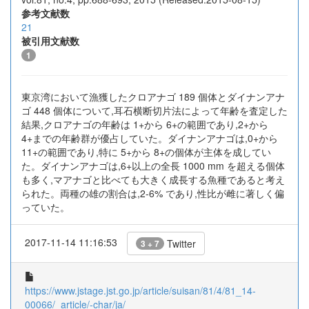
参考文献数
21
被引用文献数
1
東京湾において漁獲したクロアナゴ 189 個体とダイナンアナ
ゴ 448 個体について,耳石横断切片法によって年齢を査定した
結果,クロアナゴの年齢は 1+から 6+の範囲であり,2+から
4+までの年齢群が優占していた。ダイナンアナゴは,0+から
11+の範囲であり,特に 5+から 8+の個体が主体を成してい
た。ダイナンアナゴは,6+以上の全長 1000 mm を超える個体
も多く,マアナゴと比べても大きく成長する魚種であると考え
られた。両種の雄の割合は,2-6% であり,性比が雌に著しく偏
っていた。
2017-11-14 11:16:53
Twitter
3 + 7
https://www.jstage.jst.go.jp/article/suisan/81/4/81_14-
00066/_article/-char/ja/