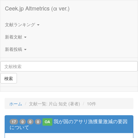
Ceek.jp Altmetrics (α ver.)
文献ランキング
新着文献
新着投稿
検索
ホーム
文献一覧: 片山 知史 (著者)
10件
我が国のアサリ漁獲量激減の要因
17
0
0
0
OA
について