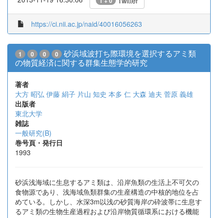
Twitter
1 + 0
https://ci.nii.ac.jp/naid/40016056263
砂浜域波打ち際環境を選択するアミ類
1
0
0
0
の物質経済に関する群集生態学的研究
著者
大方 昭弘
伊藤 絹子
片山 知史
本多 仁
大森 迪夫
菅原 義雄
出版者
東北大学
雑誌
一般研究(B)
巻号頁・発行日
1993
砂浜浅海域に生息するアミ類は、沿岸魚類の生活上不可欠の
食物源であり、浅海域魚類群集の生産構造の中核的地位を占
めている。しかし、水深3m以浅の砂質海岸の砕波帯に生息す
るアミ類の生物生産過程および沿岸物質循環系における機能