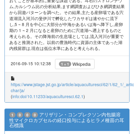
おくことが基本的に重要な課題である。耳石のストロンチウ
ム,カルシウム比の分析結果,ます網調査およびひき網調査結果
から回遊パターンを調べた。その結果,主たる産卵場である宍
道湖流入河川の斐伊川で孵化したワカサギは速やかに流下
し,5 ~ 8 月を中心に大部分が中海かあるいは海へ降下し,産卵
期の 1 ~ 2 月になると産卵のために宍道湖へ遡上するものと
考えられる。その降海前の生息場としては,流入河川が重要で
あると推測された。以前の豊漁時代に資源の主体であった湖
内残留群は,現在は低位水準にあると考えられる。
2016-09-15 10:12:38
Wikipedia
1 + 1
https://www.jstage.jst.go.jp/article/aquaculturesci/62/1/62_1/_artic
char/ja/
(
info:doi/10.11233/aquaculturesci.62.1
)
アリザリン・コンプレクソン内包腸溶
1
0
0
0
性マイクロカプセルの経口投与によるヒラメ種苗の耳
石標識