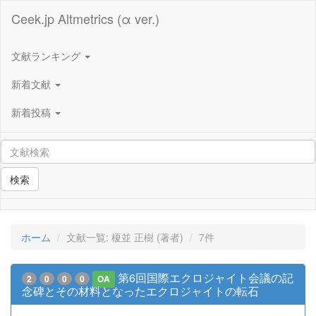
Ceek.jp Altmetrics (α ver.)
文献ランキング
新着文献
新着投稿
検索
ホーム
文献一覧: 榎並 正樹 (著者)
7件
第6回国際エクロジャイト会議の記
2
0
0
0
OA
念碑とその材料となったエクロジャイトの転石