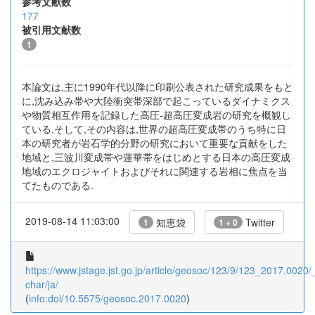
参考文献数
177
被引用文献数
1
本論文は,主に1990年代以降に印刷公表された研究成果をもと
に,沈み込み帯や大陸衝突帯深部で起こっているダイナミクス
や物質相互作用を記録した高圧-超高圧変成岩の研究を概観し
ている.そして,その内容は,世界の超高圧変成帯のうち特に日
本の研究者が岩石学的分野の研究において重要な貢献をした
地域と,三波川変成帯や蓮華帯をはじめとする日本の高圧変成
地域のエクロジャイトおよびそれに関連する岩相に焦点を当
てたものである.
2019-08-14 11:03:00
知恵袋
Twitter
1
1 + 0
https://www.jstage.jst.go.jp/article/geosoc/123/9/123_2017.0020/_
char/ja/
(
info:doi/10.5575/geosoc.2017.0020
)