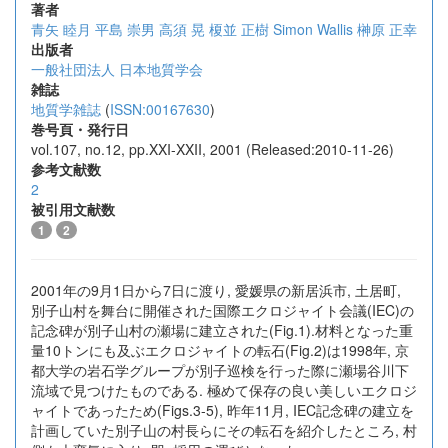
著者
青矢 睦月
平島 崇男
高須 晃
榎並 正樹
Simon Wallis
榊原 正幸
出版者
一般社団法人 日本地質学会
雑誌
地質学雑誌
(
ISSN:00167630
)
巻号頁・発行日
vol.107, no.12, pp.XXI-XXII, 2001 (Released:2010-11-26)
参考文献数
2
被引用文献数
1
2
2001年の9月1日から7日に渡り, 愛媛県の新居浜市, 土居町,
別子山村を舞台に開催された国際エクロジャイト会議(IEC)の
記念碑が別子山村の瀬場に建立された(Fig.1).材料となった重
量10トンにも及ぶエクロジャイトの転石(Fig.2)は1998年, 京
都大学の岩石学グループが別子巡検を行った際に瀬場谷川下
流域で見つけたものである. 極めて保存の良い美しいエクロジ
ャイトであったため(Figs.3-5), 昨年11月, IEC記念碑の建立を
計画していた別子山の村長らにその転石を紹介したところ, 村