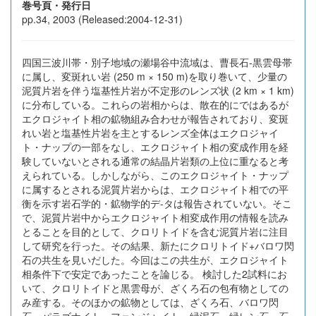
巻号頁・発行日
pp.34, 2003 (Released:2004-12-31)
四国三波川帯・別子地域の瀬場谷中流域は、曹長石-黒雲母帯
に属し、変斑れい岩 (250 m × 150 m)を取り巻いて、少量の
泥質片岩を伴う塩基性片岩が不定形のレンズ状 (2 km × 1 km)
に分布している。これらの岩相からは、散在的にではあるが
エクロジャイト相の鉱物組み合わせが報告されており、変斑
れい岩と塩基性片岩を主とするレンズ全体はエクロジャイ
ト・ナップの一部をなし、エクロジャイト相の変成作用を経
験していないとされる通常の結晶片岩類の上位に重なると考
えられている。しかしながら、このエクロジャイト・ナップ
に属するとされる泥質片岩からは、エクロジャイト相での平
衡を示す岩石学的・鉱物学的デ-タは報告されていない。そこ
で、泥質片岩中からエクロジャイト相変成作用の情報を読み
とることを目的として、クロリトイドを含む泥質片岩に注目
して研究を行った。その結果、新たにクロリトイド+バロワ閃
石の共生を見いだした。今回はこの共生が、エクロジャイト
相条件下で安定であったことを論じる。 検討した2試料にお
いて、クロリトイドと黒雲母が、ざくろ石の包有物としての
み産する。そのほかの鉱物としては、ざくろ石、バロワ閃