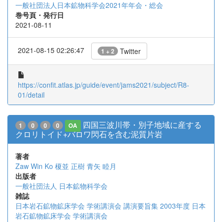
一般社団法人日本鉱物科学会2021年年会・総会
巻号頁・発行日
2021-08-11
2021-08-15 02:26:47
Twitter
1 + 2
https://confit.atlas.jp/guide/event/jams2021/subject/R8-
01/detail
四国三波川帯・別子地域に産する
1
0
0
0
OA
クロリトイド+バロワ閃石を含む泥質片岩
著者
Zaw Win Ko
榎並 正樹
青矢 睦月
出版者
一般社団法人 日本鉱物科学会
雑誌
日本岩石鉱物鉱床学会 学術講演会 講演要旨集 2003年度 日本
岩石鉱物鉱床学会 学術講演会