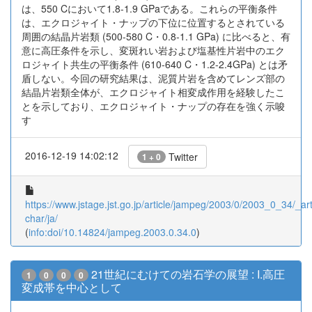
は、550 Cにおいて1.8-1.9 GPaである。これらの平衡条件
は、エクロジャイト・ナップの下位に位置するとされている
周囲の結晶片岩類 (500-580 C・0.8-1.1 GPa) に比べると、有
意に高圧条件を示し、変斑れい岩および塩基性片岩中のエク
ロジャイト共生の平衡条件 (610-640 C・1.2-2.4GPa) とは矛
盾しない。今回の研究結果は、泥質片岩を含めてレンズ部の
結晶片岩類全体が、エクロジャイト相変成作用を経験したこ
とを示しており、エクロジャイト・ナップの存在を強く示唆
す
2016-12-19 14:02:12
Twitter
1 + 0
https://www.jstage.jst.go.jp/article/jampeg/2003/0/2003_0_34/_arti
char/ja/
(
info:doi/10.14824/jampeg.2003.0.34.0
)
21世紀にむけての岩石学の展望 : I.高圧
1
0
0
0
変成帯を中心として