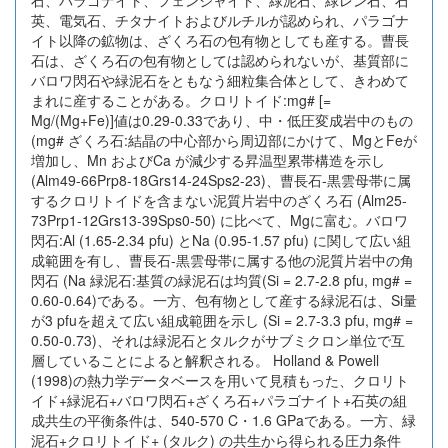
石、パラゴナイト、フェンジャイト、緑泥石、緑レン石、石
英、電気石、チタナイトおよびルチルが認められ、パラゴナ
イト以降の鉱物は、ざくろ石の包有物としても産する。曹長
石は、ざくろ石の包有物としては認められないが、基質部に
バロワ閃石や緑泥石をともなう細粒集合体として、きわめて
まれに産することがある。クロリトイド:mg# [=
Mg/(Mg+Fe)]値は0.29-0.33であり、中・低圧変成岩中のもの
(mg# ざくろ石:結晶の中心部から周辺部にかけて、MgとFeが
増加し、Mn およびCa が減少する昇温型累帯構造を示し
(Alm49-66Prp8-18Grs14-24Sps2-23)、曹長石-黒雲母帯に属
するクロリトイドを含まない泥質片岩中のざくろ石 (Alm25-
73Prp1-12Grs13-39Sps0-50) に比べて、Mgに富む。バロワ
閃石:Al (1.65-2.34 pfu) とNa (0.95-1.57 pfu) に関して広い組
成範囲を有し、曹長石-黒雲母帯に属する他の泥質片岩中の角
閃石 (Na 緑泥石:基質の緑泥石は均質(Si = 2.7-2.8 pfu, mg# =
0.60-0.64)である。一方、包有物として産する緑泥石は、Si量
が3 pfuを超えて広い組成範囲を示し (Si = 2.7-3.3 pfu, mg# =
0.50-0.73)、それは緑泥石とタルクがサブミクロン単位で互
層していることによると解釈される。 Holland & Powell
(1998)の熱力学データベースを用いて見積もった、クロリト
イド+緑泥石+バロワ閃石+ざくろ石+パラゴナイト+石英の組
成共生の平衡条件は、540-570 C・1.6 GPaである。一方、緑
泥石+クロリトイド+ (タルク) の共生から得られる圧力条件