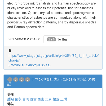
electron-probe microanalysis and Raman spectroscopy are
briefly reviewed to assess their potential use for asbestos
identification. Optical, crystal chemical and spectrographic
characteristics of asbestos are summarized along with their
powder X-ray diffraction patterns, energy dispersive spectra
and Raman spectra data.
2017-03-28 23:54:08
Twitter
2 + 0
https://www.jstage.jst.go.jp/article/gkk/35/1/35_1_11/_article/-
char/ja/
(
info:doi/10.2465/gkk.35.11
)
ラマン地質圧力計における問題点の検
1
0
0
0
証
著者
纐纈 佑衣
冨岡 優貴
西山 忠男
榎並 正樹
雑誌