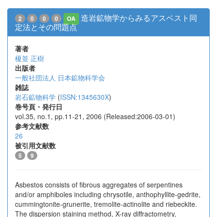
造岩鉱物学からみるアスベスト同
2
0
0
0
OA
定法とその問題点
著者
榎並 正樹
出版者
一般社団法人 日本鉱物科学会
雑誌
岩石鉱物科学
(
ISSN:1345630X
)
巻号頁・発行日
vol.35, no.1, pp.11-21, 2006 (Released:2006-03-01)
参考文献数
26
被引用文献数
5
9
Asbestos consists of fibrous aggregates of serpentines
and/or amphiboles including chrysotile, anthophyllite-gedrite,
cummingtonite-grunerite, tremolite-actinolite and riebeckite.
The dispersion staining method, X-ray diffractometry,