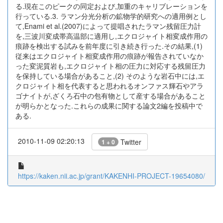
る.現在このピークの同定および,加重のキャリブレーションを
行っている.3. ラマン分光分析の鉱物学的研究への適用例とし
て,Enami et al.(2007)によって提唱されたラマン残留圧力計
を,三波川変成帯高温部に適用し,エクロジャイト相変成作用の
痕跡を検出する試みを前年度に引き続き行った.その結果,(1)
従来はエクロジャイト相変成作用の痕跡が報告されていなか
った変泥質岩も,エクロジャイト相の圧力に対応する残留圧力
を保持している場合があること,(2) そのような岩石中には,エ
クロジャイト相を代表すると思われるオンファス輝石やアラ
ゴナイトが,ざくろ石中の包有物として産する場合があること
が明らかとなった.これらの成果に関する論文2編を投稿中で
ある.
2010-11-09 02:20:13
Twitter
1 + 0
https://kaken.nii.ac.jp/grant/KAKENHI-PROJECT-19654080/