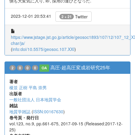
側も大変気に入り, 即, 採用の運びとなった.
2023-12-01 20:53:41
Twitter
2 + 21
https://www.jstage.jst.go.jp/article/geosoc1893/107/12/107_12_XXI
char/ja/
(
info:doi/10.5575/geosoc.107.XXI
)
高圧-超高圧変成岩研究25年
2
0
0
0
OA
著者
榎並 正樹
平島 崇男
出版者
一般社団法人 日本地質学会
雑誌
地質学雑誌
(
ISSN:00167630
)
巻号頁・発行日
vol.123, no.9, pp.661-675, 2017-09-15 (Released:2017-12-
25)