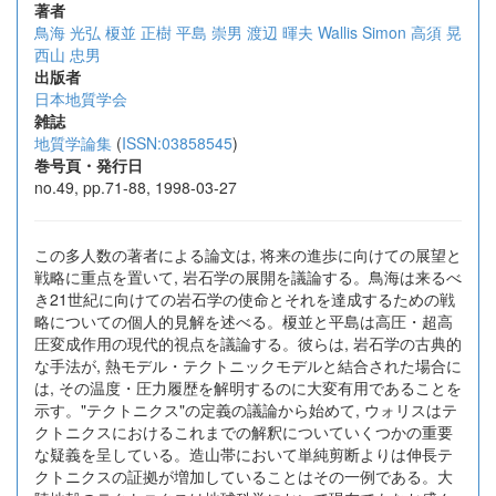
著者
鳥海 光弘
榎並 正樹
平島 崇男
渡辺 暉夫
Wallis Simon
高須 晃
西山 忠男
出版者
日本地質学会
雑誌
地質学論集
(
ISSN:03858545
)
巻号頁・発行日
no.49, pp.71-88, 1998-03-27
この多人数の著者による論文は, 将来の進歩に向けての展望と
戦略に重点を置いて, 岩石学の展開を議論する。鳥海は来るべ
き21世紀に向けての岩石学の使命とそれを達成するための戦
略についての個人的見解を述べる。榎並と平島は高圧・超高
圧変成作用の現代的視点を議論する。彼らは, 岩石学の古典的
な手法が, 熱モデル・テクトニックモデルと結合された場合に
は, その温度・圧力履歴を解明するのに大変有用であることを
示す。"テクトニクス"の定義の議論から始めて, ウォリスはテ
クトニクスにおけるこれまでの解釈についていくつかの重要
な疑義を呈している。造山帯において単純剪断よりは伸長テ
クトニクスの証拠が増加していることはその一例である。大