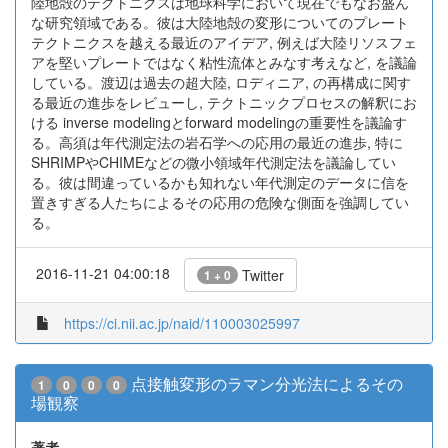
陸地殻のテクトニクスは地球科学において現在でもなお盛ん
な研究領域である。彼は大陸地殻の変形についてのプレート
テクトニクスを越える最近のアイデア, 例えば大陸リソスフェ
アを堅いプレートではなく粘性流体とみなす考えなど, を議論
している。渡辺は過去の超大陸, ロディニア, の再構成に関す
る最近の進歩をレビューし, テクトニックプロセスの解釈にお
ける inverse modelingとforward modelingの重要性を議論す
る。高須は年代測定法の岩石学への応用の最近の進歩, 特に
SHRIMPやCHIMEなどの微小領域年代測定法を議論してい
る。彼は間違っているかも知れない年代測定のデータに信を
置きすぎる人たちによるその応用の危険な側面を強調してい
る。
2016-11-21 04:00:18
Twitter
1 + 0
https://ci.nii.ac.jp/naid/110003025997
点接触変形のラマン分光法によるその
1
0
0
0
場観察
著者