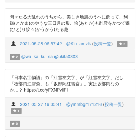
閃々たる大乱れのうちから、美しき地肌のうへに飾って、利
鎌(とかま)のやうな三日月の形、恰(あたか)も乱雲をかつて獨
(ひと)り皎々(かうかう)たる趣
2021-05-28 06:57:42
@Kiu_amzik
(
投稿一覧
)
3
@wa_ka_ku_sa
@ukita0303
2
『日本名宝物語』の「江雪左文字」が「紅雪左文字」だし
「板部岡江雪斎」も「坂部岡紅雪斎」。実は坂部岡なの
か…？ https://t.co/yFXNPvliFI
2021-05-27 19:35:41
@ymmbgr171216
(
投稿一覧
)
1
0