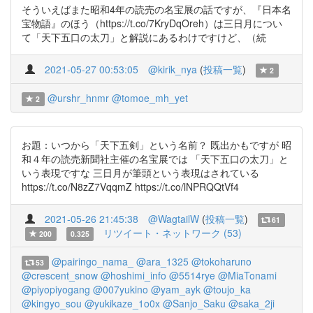
そういえばまた昭和4年の読売の名宝展の話ですが、『日本名
宝物語』のほう（https://t.co/7KryDqOreh）は三日月につい
て「天下五口の太刀」と解説にあるわけですけど、（続
2021-05-27 00:53:05
@kirik_nya
(
投稿一覧
)
2
@urshr_hnmr
@tomoe_mh_yet
2
お題：いつから「天下五剣」という名前？ 既出かもですが 昭
和４年の読売新聞社主催の名宝展では 「天下五口の太刀」と
いう表現ですな 三日月が筆頭という表現はされている
https://t.co/N8zZ7VqqmZ https://t.co/lNPRQQtVf4
2021-05-26 21:45:38
@WagtailW
(
投稿一覧
)
61
リツイート・ネットワーク (53)
200
0.325
@pairingo_nama_
@ara_1325
@tokoharuno
53
@crescent_snow
@hoshimi_info
@5514rye
@MiaTonami
@piyopiyogang
@007yukino
@yam_ayk
@toujo_ka
@kingyo_sou
@yukikaze_1o0x
@Sanjo_Saku
@saka_2ji