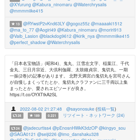
@XYurung
@Kabura_ninomaru
@Waterchrysalis
@mmmmiike415
@RYwstP2vKnd63LY
@gogoz55z
@maaaaki1512
13
@ma_to_77
@Aogiri49
@Kabura_ninomaru
@moriri913
@Vaib_Lasion
@blackdog9612
@kirik_nya
@mmmmiike415
@perfect_shadow
@Waterchrysalis
「日本名宝物語」(昭和4)、鬼丸、江雪左文字、稲葉江、千代
金丸、三日月宗近、大倶利伽羅、太鼓鐘貞宗、鬼切丸、一期
一振(2巻)の記事があります。 北野天満宮の鬼切丸を宮司さん
が自慢しまくってたとか、鬼切丸クラファンに三千両以上集
まったとか、愛されエピソードが良き。
https://t.co/OYXTtkA2SL
2022-08-02 21:27:48
@sayonosuke
(
投稿一覧
)
リツイート・ネットワーク (24)
28
189
0.221
@jadecurtiss4
@pEnosnHWkK3dzOP
@kingyo_sou
24
@SAGA0121
@seiji226
@imo_danshaku328