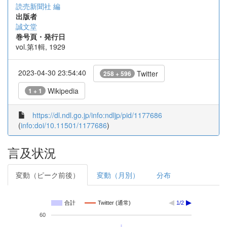
読売新聞社 編
出版者
誠文堂
巻号頁・発行日
vol.第1輯, 1929
2023-04-30 23:54:40
Twitter
258 + 596
Wikipedia
1 + 1
https://dl.ndl.go.jp/info:ndljp/pid/1177686
(
info:doi/10.11501/1177686
)
言及状況
変動（ピーク前後）
変動（月別）
分布
合計
Twitter (通常)
1/2
60