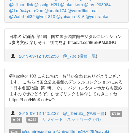
@slither_link
@sspig_H2D
@taka_koro
@tav_208084
@Tm0a4yx_xQon
@unatu174
@vermillion_cat
@Wahrheit32
@ym1810
@yuisana_316
@yuiuraaka
日本名宝物語. 第1輯 - 国立国会図書館デジタルコレクション
#参考文献 楽しそう、後で見よ https://t.co/96SEKMJDHG
2019-09-12 19:32:56
@_73e
(
投稿一覧
)
@kazuko1103 こんにちは、お問い合わせありがとうござい
ます。 こちらは国立公文書館のデジタルコレクションにある
「日本名宝物語. 第1輯」です、パソコンやスマホからも読め
ますのでぜひどうぞ。併せてリンクも添付しておきますね
https://t.co/H6oKxloEwO
2019-09-12 14:52:27
@_liberulo_
(
投稿一覧
)
49
リツイート・ネットワーク (41)
96
0.272
@sumiresugihara
@hiyoritter
@Rz029Asayuki
41