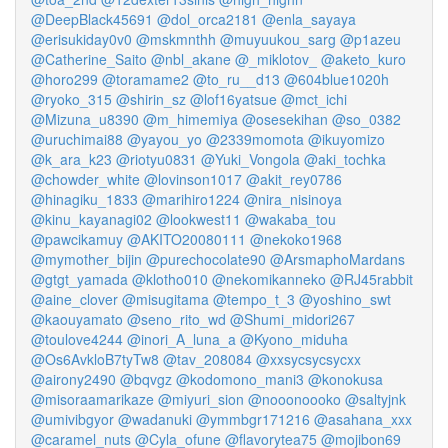
@DeepBlack45691
@dol_orca2181
@enla_sayaya
@erisukiday0v0
@mskmnthh
@muyuukou_sarg
@p1azeu
@Catherine_Saito
@nbl_akane
@_miklotov_
@aketo_kuro
@horo299
@toramame2
@to_ru__d13
@604blue1020h
@ryoko_315
@shirin_sz
@lof16yatsue
@mct_ichi
@Mizuna_u8390
@m_himemiya
@osesekihan
@so_0382
@uruchimai88
@yayou_yo
@2339momota
@ikuyomizo
@k_ara_k23
@riotyu0831
@Yuki_Vongola
@aki_tochka
@chowder_white
@lovinson1017
@akit_rey0786
@hinagiku_1833
@marihiro1224
@nira_nisinoya
@kinu_kayanagi02
@lookwest11
@wakaba_tou
@pawcikamuy
@AKITO20080111
@nekoko1968
@mymother_bijin
@purechocolate90
@ArsmaphoMardans
@gtgt_yamada
@klotho010
@nekomikanneko
@RJ45rabbit
@aine_clover
@misugitama
@tempo_t_3
@yoshino_swt
@kaouyamato
@seno_rito_wd
@Shumi_midori267
@toulove4244
@inori_A_luna_a
@Kyono_miduha
@Os6AvkloB7tyTw8
@tav_208084
@xxsycsycsycxx
@airony2490
@bqvgz
@kodomono_mani3
@konokusa
@misoraamarikaze
@miyuri_sion
@nooonoooko
@saltyjnk
@umivibgyor
@wadanuki
@ymmbgr171216
@asahana_xxx
@caramel_nuts
@Cyla_ofune
@flavorytea75
@mojibon69