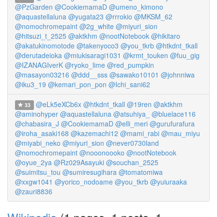
@PzGarden
@CookiemamaD
@umeno_kimono
@aquastellaluna
@yugata23
@rrrokio
@MKSM_62
@nomochromepaint
@2g_white
@miyuri_sion
@hitsuzi_t_2525
@aktkhm
@nootNotebook
@hikitaro
@akatukinomotode
@takenyoco3
@you_tkrb
@htkdnt_tkall
@derutadeioka
@miukisaragi1031
@krmt_touken
@fuu_gig
@IZANAGIverK
@ryoko_lime
@red_pumpkin
@masayon03216
@ddd__sss
@sawako10101
@johnniwa
@iku3_19
@kemari_pon_pon
@Ichi_sani62
@eLk5eXCb6x
@htkdnt_tkall
@19ren
@aktkhm
33
@aminohyper
@aquastellaluna
@atsuhiya_
@bluelace116
@chabasira_J
@CookiemamaD
@elli_meri
@gurufurafura
@iroha_asaki168
@kazemachi12
@mami_rabi
@mau_miyu
@miyabi_neko
@miyuri_sion
@never0730land
@nomochromepaint
@nooonoooko
@nootNotebook
@oyue_2ya
@Rz029Asayuki
@souchan_2525
@suimitsu_tou
@sumiresugihara
@tomatomiwa
@xxgw1041
@yorico_nodoame
@you_tkrb
@yuiuraaka
@zauri8836