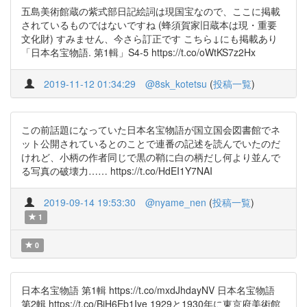
五島美術館蔵の紫式部日記絵詞は現国宝なので、ここに掲載
されているものではないですね (蜂須賀家旧蔵本は現・重要
文化財) すみません、今さら訂正です こちら↓にも掲載あり
「日本名宝物語. 第1輯」S4-5 https://t.co/oWtKS7z2Hx
2019-11-12 01:34:29
@8sk_kotetsu
(
投稿一覧
)
この前話題になっていた日本名宝物語が国立国会図書館でネ
ット公開されているとのことで連番の記述を読んでいたのだ
けれど、小柄の作者同じで黒の鞘に白の柄だし何より並んで
る写真の破壊力…… https://t.co/HdEI1Y7NAI
2019-09-14 19:53:30
@nyame_nen
(
投稿一覧
)
1
0
日本名宝物語 第1輯 https://t.co/mxdJhdayNV 日本名宝物語
第2輯 https://t.co/BiH6Eb1Iye 1929と1930年に東京府美術館