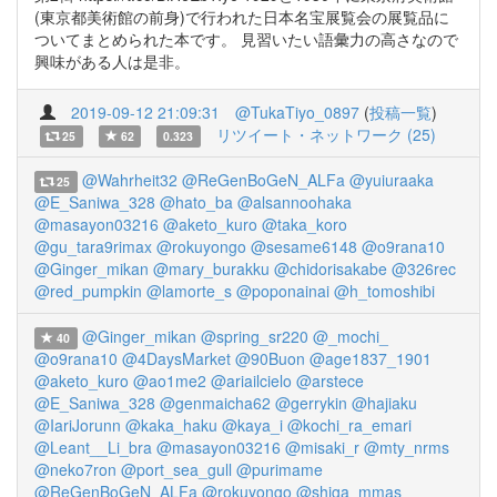
(東京都美術館の前身)で行われた日本名宝展覧会の展覧品に
ついてまとめられた本です。 見習いたい語彙力の高さなので
興味がある人は是非。
2019-09-12 21:09:31
@TukaTiyo_0897
(
投稿一覧
)
リツイート・ネットワーク (25)
25
62
0.323
@Wahrheit32
@ReGenBoGeN_ALFa
@yuiuraaka
25
@E_Saniwa_328
@hato_ba
@alsannoohaka
@masayon03216
@aketo_kuro
@taka_koro
@gu_tara9rimax
@rokuyongo
@sesame6148
@o9rana10
@Ginger_mikan
@mary_burakku
@chidorisakabe
@326rec
@red_pumpkin
@lamorte_s
@poponainai
@h_tomoshibi
@Ginger_mikan
@spring_sr220
@_mochi_
40
@o9rana10
@4DaysMarket
@90Buon
@age1837_1901
@aketo_kuro
@ao1me2
@ariailcielo
@arstece
@E_Saniwa_328
@genmaicha62
@gerrykin
@hajiaku
@IariJorunn
@kaka_haku
@kaya_i
@kochi_ra_emari
@Leant__Li_bra
@masayon03216
@misaki_r
@mty_nrms
@neko7ron
@port_sea_gull
@purimame
@ReGenBoGeN_ALFa
@rokuyongo
@shiga_mmas