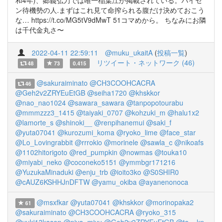
和4年)、郷義弘刀では唯一稲葉江が掲載されている。パイセ
ン待機勢の人.まずはこれ見て命搾られる腹だけ決めておこう
な… https://t.co/MG5tV9dMwT 51コマめから。 ちなみにお隣
は千代金丸さ〜
2022-04-11 22:59:11
@muku_ukaitA
(
投稿一覧
)
リツイート・ネットワーク (46)
48
73
0.415
@sakuraiminato
@CH3COOHCACRA
46
@Geh2v2ZRYEuEtGB
@seiha1720
@khskkor
@nao_nao1024
@sawara_sawara
@tanpopotourabu
@mmmzzz3_1415
@taiyaki_0707
@kohzuki_m
@halu1x2
@lamorte_s
@shinoki__
@renpihanemui
@saki_f
@yuta07041
@kurozumi_koma
@ryoko_lime
@face_star
@Lo_Lovingrabbit
@rrrokio
@morinele
@sawla_c
@nikoafs
@1102hitorigoto
@red_pumpkin
@nowmas
@touka10
@miyabi_neko
@coconeko5151
@ymmbgr171216
@YuzukaMinaduki
@enju_trb
@ioito3ko
@S0SHIR0
@cAUZ6KSHHJnDFTW
@yamu_okiba
@ayanenonoca
@msxfkar
@yuta07041
@khskkor
@morinopaka2
61
@sakuraiminato
@CH3COOHCACRA
@ryoko_315