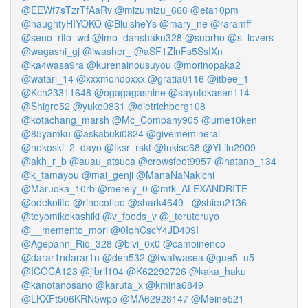
@EEWf7sTzrTfAaRv
@mizumizu_666
@eta10pm
@naughtyHIYOKO
@BluisheYs
@mary_ne
@raramff
@seno_rito_wd
@imo_danshaku328
@subrho
@s_lovers
@wagashi_gj
@iwasher_
@aSF1ZlnFs5SsIXn
@ka4wasa9ra
@kurenainousuyou
@morinopaka2
@watari_14
@xxxmondoxxx
@gratia0116
@itbee_1
@Kch23311648
@ogagagashine
@sayotokasen114
@Shigre52
@yuko0831
@dietrichberg108
@kotachang_marsh
@Mc_Company905
@ume10ken
@85yamku
@askabuki0824
@givememineral
@nekoski_2_dayo
@tksr_rskt
@tukise68
@YLiln2909
@akh_r_b
@auau_atsuca
@crowsfeet9957
@hatano_134
@k_tamayou
@mai_genji
@ManaNaNakichi
@Maruoka_10rb
@merely_0
@mtk_ALEXANDRITE
@odekolife
@rinocoffee
@shark4649_
@shien2136
@toyomikekashiki
@v_foods_v
@_teruteruyo
@__memento_mori
@0IqhCscY4JD409I
@Agepann_Rio_328
@bivi_0x0
@camoinenco
@darar1ndarar1n
@den532
@fwafwasea
@gue5_u5
@ICOCA123
@jibril104
@K62292726
@kaka_haku
@kanotanosano
@karuta_x
@kmina6849
@LKXFt506KRN5wpo
@MA62928147
@Meine521