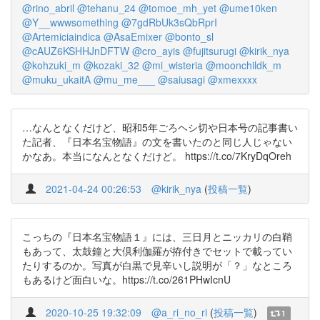
@rino_abril
@tehanu_24
@tomoe_mh_yet
@ume10ken
@Y__wwwsomething
@7gdRbUk3sQbRprI
@Artemiciaindica
@AsaEmixer
@bonto_sl
@cAUZ6KSHHJnDFTW
@cro_ayis
@fujitsurugi
@kirik_nya
@kohzuki_m
@kozaki_32
@mi_wisteria
@moonchildk_m
@muku_ukaitA
@mu_me___
@saiusagi
@xmexxxx
…なんとなくだけど、昭和5年ごろヘシ切や日本号の記事書い
た記者、『日本名宝物語』の文を書いたのと同じ人じゃない
かなあ。本当になんとなくだけど。 https://t.co/7KryDqOreh
2021-04-24 00:26:53
@kirik_nya
(
投稿一覧
)
こっちの『日本名宝物語１』には、三日月とニッカリの白鞘
もあって、太鼓鐘と大倶利伽羅が拵付きでセットで載ってい
たりするのか。写真が白黒で見辛いし説明が「？」なところ
もあるけど面白いな。https://t.co/261PHwIcnU
2020-10-25 19:32:09
@a_ri_no_ri
(
投稿一覧
)
1