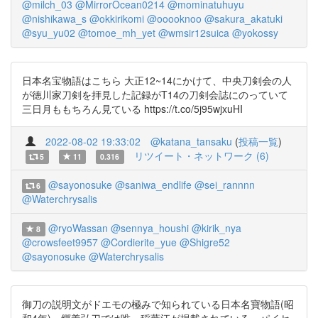
@milch_03
@MirrorOcean0214
@mominatuhuyu
@nishikawa_s
@okkirikomi
@ooooknoo
@sakura_akatuki
@syu_yu02
@tomoe_mh_yet
@wmsir12suica
@yokossy
日本名宝物語はこちら 大正12~14にかけて、中央刀剣会の人
が徳川家刀剣を拝見した記録がT14の刀剣会誌にのっていて
三日月ももちろん見ている https://t.co/5j95wjxuHI
2022-08-02 19:33:02
@katana_tansaku
(
投稿一覧
)
リツイート・ネットワーク (6)
5
11
0.316
@sayonosuke
@saniwa_endlife
@sei_rannnn
6
@Waterchrysalis
@ryoWassan
@sennya_houshi
@kirik_nya
8
@crowsfeet9957
@Cordierite_yue
@Shigre52
@sayonosuke
@Waterchrysalis
御刀の説明文がドエモの極みで知られている日本名寶物語(昭