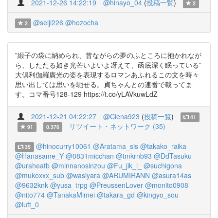
2021-12-26 14:22:19
@hinayo_04
(
投稿一覧
)
2
@seiji226
@hozocha
2
”緞子の袋に納められ、昔ながらの夢のふところに抱かれなが
ら、したたる如き光芒いよいよ冴えて、函底深く眠っている”
大倶利伽羅廣光の姿を表現するロマンあふれるこの文を時々
思い出しては思いを馳せる。貞ちゃんとの連番で載ってま
す。コマ番号128-129 https://t.co/yLAVkuwLdZ
2021-12-21 04:22:27
@Ciena923
(
投稿一覧
)
41
リツイート・ネットワーク (35)
91
0.376
@hinocurry10061
@Aratama_sis
@takako_raika
35
@Hanasame_Y
@0831micchan
@tmkrnb93
@DdTasuku
@uraheatb
@minnanosinzou
@Fu_jik_i_
@suchigona
@mukoxxx_sub
@wasiyara
@ARUMIRANN
@asura14as
@9632knk
@yusa_trpg
@PreussenLover
@monito0908
@nito774
@TanakaMimei
@takara_gd
@kingyo_sou
@luft_0