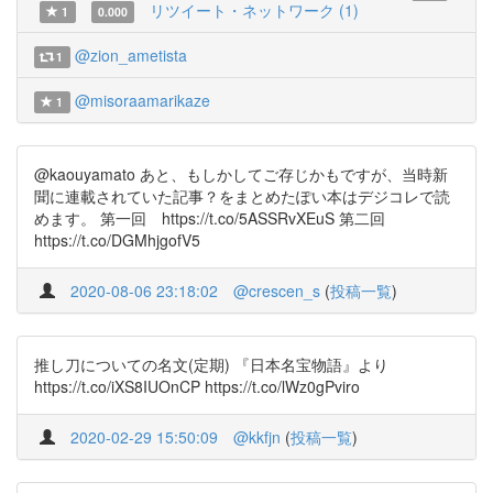
リツイート・ネットワーク (1)
1
0.000
@zion_ametista
1
@misoraamarikaze
1
@kaouyamato あと、もしかしてご存じかもですが、当時新
聞に連載されていた記事？をまとめたぽい本はデジコレで読
めます。 第一回 https://t.co/5ASSRvXEuS 第二回
https://t.co/DGMhjgofV5
2020-08-06 23:18:02
@crescen_s
(
投稿一覧
)
推し刀についての名文(定期) 『日本名宝物語』より
https://t.co/iXS8IUOnCP https://t.co/lWz0gPviro
2020-02-29 15:50:09
@kkfjn
(
投稿一覧
)