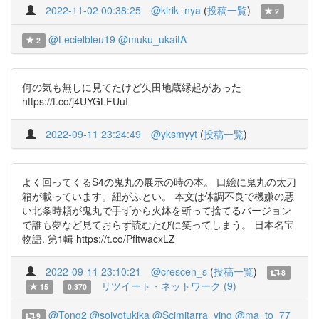
2022-11-02 00:38:25
@kirik_nya
(
投稿一覧
)
2
@Lecielbleu19
@muku_ukaitA
2
何の気も無しに見てたけど矢田地蔵縁起があった
https://t.co/j4UYGLFUuI
2022-09-11 23:24:49
@yksmyyt
(
投稿一覧
)
よく回ってくるS4の鬼丸の展示の時の本。 口絵に鬼丸の太刀
箱が載っています。紐がふとい。 本文は体調不良で機嫌の悪
い北条時頼が鬼丸で手ずから火鉢を斬って捨てるバージョン
で誰も夢など見ておらず読むたびに笑ってしまう。 日本名宝
物語. 第1輯 https://t.co/PfltwacxLZ
2022-09-11 23:10:21
@crescen_s
(
投稿一覧
)
8
リツイート・ネットワーク (9)
15
0.370
@Tong2
@sojyotukika
@Scimitarra_ying
@ma_to_77
9