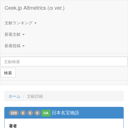
Ceek.jp Altmetrics (α ver.)
文献ランキング
新着文献
新着投稿
検索
ホーム
文献詳細
日本名宝物語
259
0
0
0
OA
著者