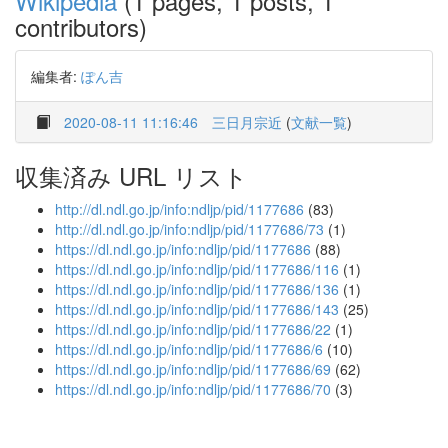
Wikipedia
(1 pages, 1 posts, 1
contributors)
編集者:
ぽん吉
2020-08-11 11:16:46
三日月宗近
(
文献一覧
)
収集済み URL リスト
http://dl.ndl.go.jp/info:ndljp/pid/1177686
(83)
http://dl.ndl.go.jp/info:ndljp/pid/1177686/73
(1)
https://dl.ndl.go.jp/info:ndljp/pid/1177686
(88)
https://dl.ndl.go.jp/info:ndljp/pid/1177686/116
(1)
https://dl.ndl.go.jp/info:ndljp/pid/1177686/136
(1)
https://dl.ndl.go.jp/info:ndljp/pid/1177686/143
(25)
https://dl.ndl.go.jp/info:ndljp/pid/1177686/22
(1)
https://dl.ndl.go.jp/info:ndljp/pid/1177686/6
(10)
https://dl.ndl.go.jp/info:ndljp/pid/1177686/69
(62)
https://dl.ndl.go.jp/info:ndljp/pid/1177686/70
(3)