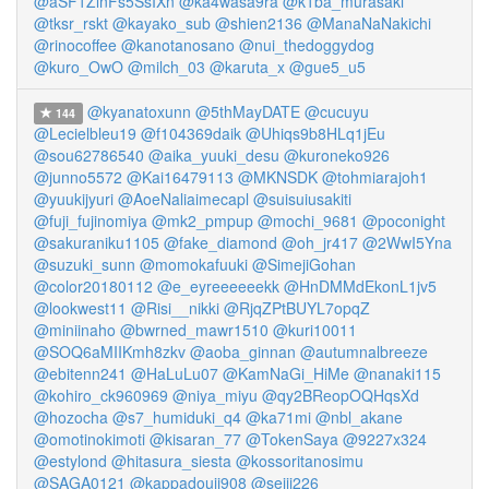
@aSF1ZlnFs5SsIXn
@ka4wasa9ra
@k1ba_murasaki
@tksr_rskt
@kayako_sub
@shien2136
@ManaNaNakichi
@rinocoffee
@kanotanosano
@nui_thedoggydog
@kuro_OwO
@milch_03
@karuta_x
@gue5_u5
@kyanatoxunn
@5thMayDATE
@cucuyu
144
@Lecielbleu19
@f104369daik
@Uhiqs9b8HLq1jEu
@sou62786540
@aika_yuuki_desu
@kuroneko926
@junno5572
@Kai16479113
@MKNSDK
@tohmiarajoh1
@yuukijyuri
@AoeNaliaimecapl
@suisuiusakiti
@fuji_fujinomiya
@mk2_pmpup
@mochi_9681
@poconight
@sakuraniku1105
@fake_diamond
@oh_jr417
@2WwI5Yna
@suzuki_sunn
@momokafuuki
@SimejiGohan
@color20180112
@e_eyreeeeeekk
@HnDMMdEkonL1jv5
@lookwest11
@Risi__nikki
@RjqZPtBUYL7opqZ
@miniinaho
@bwrned_mawr1510
@kuri10011
@SOQ6aMIIKmh8zkv
@aoba_ginnan
@autumnalbreeze
@ebitenn241
@HaLuLu07
@KamNaGi_HiMe
@nanaki115
@kohiro_ck960969
@niya_miyu
@qy2BReopOQHqsXd
@hozocha
@s7_humiduki_q4
@ka71mi
@nbl_akane
@omotinokimoti
@kisaran_77
@TokenSaya
@9227x324
@estylond
@hitasura_siesta
@kossoritanosimu
@SAGA0121
@kappadouji908
@seiji226