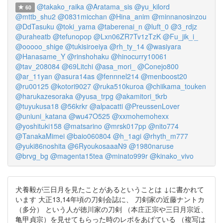
@takako_raika
@Aratama_sis
@yu_kilord
60
@mttb_shu2
@0831micchan
@Hina_anim
@minnanosinzou
@DdTasuku
@toki_yama
@taberenai_n
@luft_0
@3_rdjz
@uraheatb
@tefunopop
@Lxn06ZR7Tv1zTzK
@Fu_jik_i_
@ooooo_shige
@tukisiroeiya
@rh_ty_14
@wasiyara
@Hanasame_Y
@rinshohaku
@hinocurry10061
@tav_208084
@69Litchi
@asa_mori_
@Conejo800
@ar_11yan
@asura14as
@fennnel214
@menboost20
@ru00125
@kotori9027
@ruka510kuroa
@chiikama_touken
@harukazesoraka
@yusa_trpg
@akamitori_tkrb
@tuyukusa18
@56krkr
@alpacatti
@PreussenLover
@uniuni_katana
@wu47O525
@xxmohemohexx
@yoshituki158
@matsarino
@mrsk017pp
@nito774
@TanakaMimei
@baio060804
@h_1agi
@rhyth_m777
@yuki86noshita
@6RyoukosaaaN9
@1980naruse
@brvg_bg
@magenta15tea
@minato999r
@kinako_vivo
犬養毅が三日月を見たことがあるということは ↓に書かれて
います 大正13,14年頃の刀剣会誌に、 刀剣家の近藤ナントカ
（多分） という人が徳川家の刀剣 （本庄正宗や三日月宗近、
亀甲貞宗）を見せてもらった時のレポをあげている （複写は