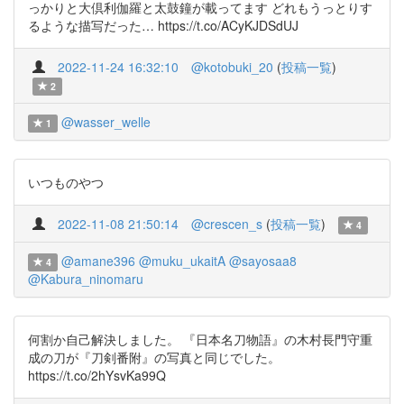
っかりと大倶利伽羅と太鼓鐘が載ってます どれもうっとりす
るような描写だった… https://t.co/ACyKJDSdUJ
2022-11-24 16:32:10
@kotobuki_20
(
投稿一覧
)
2
@wasser_welle
1
いつものやつ
2022-11-08 21:50:14
@crescen_s
(
投稿一覧
)
4
@amane396
@muku_ukaitA
@sayosaa8
4
@Kabura_ninomaru
何割か自己解決しました。 『日本名刀物語』の木村長門守重
成の刀が『刀剣番附』の写真と同じでした。
https://t.co/2hYsvKa99Q