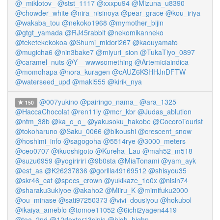
@_miklotov_
@stst_1117
@xxxpu94
@Mizuna_u8390
@chowder_white
@nira_nisinoya
@pear_grace
@kou_iriya
@wakaba_tou
@nekoko1968
@mymother_bijin
@gtgt_yamada
@RJ45rabbit
@nekomikanneko
@teketekekokoa
@Shumi_midori267
@kaouyamato
@mugicha6
@nin3bake7
@miyuri_sion
@TukaTiyo_0897
@caramel_nuts
@Y__wwwsomething
@Artemiciaindica
@momohapa
@nora_kuragen
@cAUZ6KSHHJnDFTW
@waterseed_upd
@maki555
@kirik_nya
@007yukino
@pairingo_nama_
@ara_1325
150
@HaccaChocolat
@ren11ly
@mcr_kbr
@Judas_ablution
@ntm_38b
@ka_o_o_
@yakusoku_hakobe
@CocoroTourist
@tokoharuno
@Saku_0066
@bikoushi
@crescent_snow
@hoshimi_info
@sagogoha
@5514rye
@3000_meters
@ceo0707
@ikuoshigoto
@Kureha_Lau
@mah52_m518
@suzu6959
@yogiririri
@9b0sta
@MiaTonami
@yam_ayk
@est_as
@K26237836
@gorilla49169512
@shisyou35
@skr46_cat
@specs_crown
@yukikaze_1o0x
@nisin74
@sharaku3ukiyoe
@akaho2
@Miiru_K
@mimifuku2000
@ou_minase
@sati97250373
@vivi_dousiyou
@hokubol
@ikaiya_ameblo
@tomoe11052
@6ichi2yagen4419
@toa_2nd
@12dexter13sinis
@high_highn