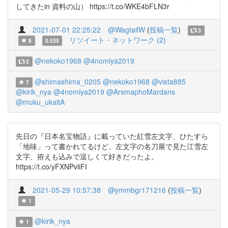
してきたin 資料の山） https://t.co/WKE4bFLN3r
2021-07-01 22:25:22
@WagtailW
(
投稿一覧
)
3
リツイート・ネットワーク (2)
8
0.535
@nekoko1968
@4nomiya2019
2
@shimashima_0205
@nekoko1968
@vista885
7
@kirik_nya
@4nomiya2019
@ArsmaphoMardans
@muku_ukaitA
先日の『日本名宝物語』に載っていた紅雪左文字、ひたすら
「地味」って書かれてるけど、左文字の名刀展で見た江雪左
文字、拵えも込みで逞しくて好きだったよ。
https://t.co/yFXNPvliFI
2021-05-29 10:57:38
@ymmbgr171216
(
投稿一覧
)
1
@kirik_nya
1