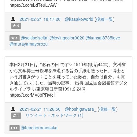
https://t.co/sLdTeuL7AW
2021-02-21 18:17:20
@kasakoworld
(
投稿一覧
)
4
@sekiseiseitai
@lovingcolor0020
@kansai8735love
4
@murayamayorozu
本日2月21日は #漱石の日 です✨ 1911年(明治44年)、文科省
から文学博士号授与を辞退する旨の手紙を送った日。博士と
いう肩書きがつくことを嫌っていた漱石。自分は自分、を貫
き通していました。当時の記事。 出典:国立国会図書館デジタ
ルライブラリ/東京朝日新聞1991.2.24号
https://t.co/MV68PRvfcH
2021-02-21 11:26:50
@hoshigawara_
(
投稿一覧
)
リツイート・ネットワーク (1)
1
@teacheramesaka
1