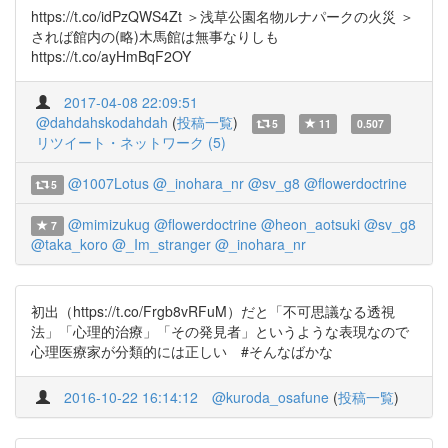
https://t.co/idPzQWS4Zt ＞浅草公園名物ルナパークの火災 ＞
されば館内の(略)木馬館は無事なりしも
https://t.co/ayHmBqF2OY
2017-04-08 22:09:51
@dahdahskodahdah
(
投稿一覧
)
5
11
0.507
リツイート・ネットワーク (5)
@1007Lotus
@_inohara_nr
@sv_g8
@flowerdoctrine
5
@mimizukug
@flowerdoctrine
@heon_aotsuki
@sv_g8
7
@taka_koro
@_Im_stranger
@_inohara_nr
初出（https://t.co/Frgb8vRFuM）だと「不可思議なる透視
法」「心理的治療」「その発見者」というような表現なので
心理医療家が分類的には正しい #そんなばかな
2016-10-22 16:14:12
@kuroda_osafune
(
投稿一覧
)