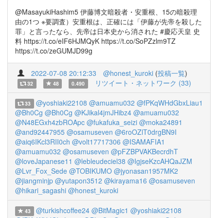
@MasayukiHashim5 伊藤博文暗殺者・安重根、15の暗殺理
由の1つ ※要調査）安重根は、正確には「伊藤が先帝を殺した
罪」と言ったなら、先帝は日本史から消された #慶応天皇 史
料 https://t.co/eIF6HJMQyK https://t.co/SoPZzlm9TZ
https://t.co/zeGUMJD99g
2022-07-08 20:12:33
@honest_kuroki
(
投稿一覧
)
リツイート・ネットワーク (33)
32
48
0.490
@yoshiaki22108
@amuamu032
@fPKqWHdGbxLiau1
33
@Bh0Cg
@Bh0Cg
@KJikal4jmJHibz4
@amuamu032
@N48EGxh4zbROApc
@fukafuka_seizi
@moka24891
@and92447955
@osamuseven
@6roOZlT0drgBN9I
@aiq6IKcl3RII0ch
@volt17717306
@ISAMAFIA1
@amuamu032
@osamuseven
@pFZBPVAKBecrdhT
@loveJapanese11
@lebleudeciel38
@IgjseKzcAHQaJZM
@Lvr_Fox_Sede
@TOBIKUMO
@jyonasan1957MK2
@jiangminjp
@yutapon3512
@kirayama16
@osamuseven
@hikari_sagashi
@honest_kuroki
@turkishcoffee24
@BitMagic1
@yoshiaki22108
43