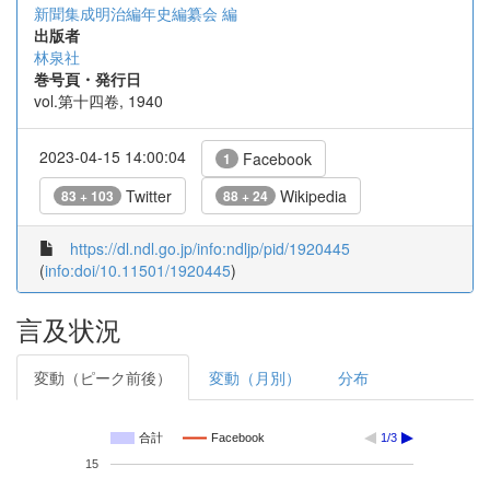
新聞集成明治編年史編纂会 編
出版者
林泉社
巻号頁・発行日
vol.第十四卷, 1940
2023-04-15 14:00:04
Facebook
1
Twitter
Wikipedia
83 + 103
88 + 24
https://dl.ndl.go.jp/info:ndljp/pid/1920445
(
info:doi/10.11501/1920445
)
言及状況
変動（ピーク前後）
変動（月別）
分布
合計
Facebook
1/3
15