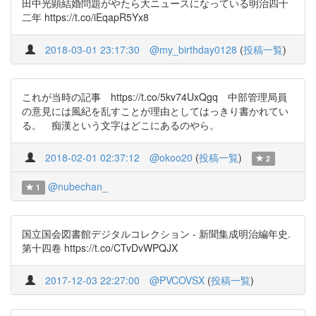
田中光顕結婚問題がやたら大ニュースになっている明治四十
二年 https://t.co/iEqapR5Yx8
2018-03-01 23:17:30
@my_birthday0128
(
投稿一覧
)
これが当時の記事 https://t.co/5kv74UxQgq 中部管理局員
の意見には風紀を乱すことが理由としてはっきり書かれてい
る。 痴漢という文字はどこにあるのやら。
2018-02-01 02:37:12
@okoo20
(
投稿一覧
)
2
@nubechan_
1
国立国会図書館デジタルコレクション - 新聞集成明治編年史.
第十四卷 https://t.co/CTvDvWPQJX
2017-12-03 22:27:00
@PVCOVSX
(
投稿一覧
)