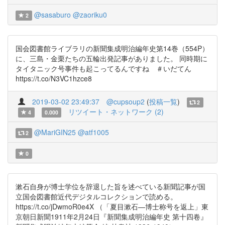
@sasaburo
@zaoriku0
2
国会図書館ライブラリの新聞集成明治編年史第14巻（554P）
に、三島・金栗たちの五輪出発記事がありました。 同時期に
タイタニック号事件も起こってるんですね ＃いだてん
https://t.co/N3VC1hzce8
2019-03-02 23:49:37
@cupsoup2
(
投稿一覧
)
2
リツイート・ネットワーク (2)
4
0.000
@MariGIN25
@atf1005
2
0
漱石自身が博士学位を辞退した旨を述べている新聞記事が国
立国会図書館近代デジタルコレクションで読める。
https://t.co/jDwmoR0e4X （「夏目漱石—博士称号を返上」東
京朝日新聞1911年2月24日『新聞集成明治編年史 第十四卷』