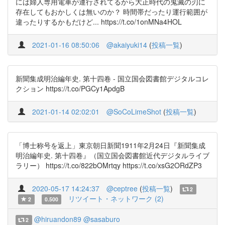
には婦人専用電車が運行されてるから大正時代の鬼滅の刃に
存在してもおかしくは無いのか？ 時間帯だったり運行範囲が
違ったりするかもだけど... https://t.co/1onMNa4HOL
2021-01-16 08:50:06
@akaiyuki14
(
投稿一覧
)
新聞集成明治編年史. 第十四卷 - 国立国会図書館デジタルコレ
クション https://t.co/PGCy1ApdgB
2021-01-14 02:02:01
@SoCoLimeShot
(
投稿一覧
)
「博士称号を返上」東京朝日新聞1911年2月24日『新聞集成
明治編年史. 第十四卷』（国立国会図書館近代デジタルライブ
ラリー） https://t.co/822bOMrtqy https://t.co/xsG2ORdZP3
2020-05-17 14:24:37
@ceptree
(
投稿一覧
)
2
リツイート・ネットワーク (2)
2
0.500
@hiruandon89
@sasaburo
2