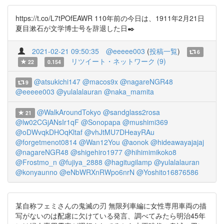
https://t.co/L7tPOfEAWR 110年前の今日は、1911年2月21日
夏目漱石が文学博士号を辞退した日✒️
2021-02-21 09:50:35
@eeeee003
(
投稿一覧
)
6
リツイート・ネットワーク (9)
22
0.154
@atsukichi147
@macos9x
@nagareNGR48
9
@eeeee003
@yulalalauran
@naka_mamita
@WalkAroundTokyo
@sandglass2rosa
21
@lw02CGjANsIr1qF
@Sonopapa
@mushimi369
@oDWvqkDHOqKltaf
@vhJtMU7DHeayRAu
@forgetmenot0814
@Wan12You
@aonok
@hideawayajajaj
@nagareNGR48
@shigehiro1977
@hihimimikoko8
@Frostmo_n
@fujiya_2888
@hagitugilamp
@yulalalauran
@konyaunno
@eNbWRXnRWpo6nrN
@Yoshito16876586
某自称フェミさんの鬼滅の刃 無限列車編に女性専用車両の描
写がないのは配慮に欠けている発言、調べてみたら明治45年