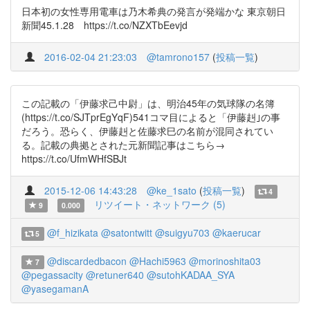
日本初の女性専用電車は乃木希典の発言が発端かな 東京朝日
新聞45.1.28 https://t.co/NZXTbEevjd
2016-02-04 21:23:03
@tamrono157
(
投稿一覧
)
この記載の「伊藤求己中尉」は、明治45年の気球隊の名簿
(https://t.co/SJTprEgYqF)541コマ目によると「伊藤赳｣の事
だろう。恐らく、伊藤赳と佐藤求巳の名前が混同されてい
る。記載の典拠とされた元新聞記事はこちら→
https://t.co/UfmWHfSBJt
2015-12-06 14:43:28
@ke_1sato
(
投稿一覧
)
4
リツイート・ネットワーク (5)
9
0.000
@f_hizikata
@satontwitt
@suigyu703
@kaerucar
5
@discardedbacon
@Hachi5963
@morinoshita03
7
@pegassacity
@retuner640
@sutohKADAA_SYA
@yasegamanA