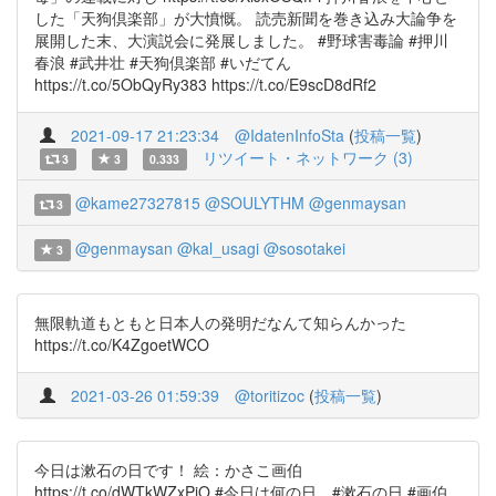
した「天狗倶楽部」が大憤慨。 読売新聞を巻き込み大論争を
展開した末、大演説会に発展しました。 #野球害毒論 #押川
春浪 #武井壮 #天狗倶楽部 #いだてん
https://t.co/5ObQyRy383 https://t.co/E9scD8dRf2
2021-09-17 21:23:34
@IdatenInfoSta
(
投稿一覧
)
リツイート・ネットワーク (3)
3
3
0.333
@kame27327815
@SOULYTHM
@genmaysan
3
@genmaysan
@kal_usagi
@sosotakei
3
無限軌道もともと日本人の発明だなんて知らんかった
https://t.co/K4ZgoetWCO
2021-03-26 01:59:39
@toritizoc
(
投稿一覧
)
今日は漱石の日です！ 絵：かさこ画伯
https://t.co/dWTkWZxPiO #今日は何の日 #漱石の日 #画伯