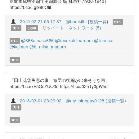
新聞集成明治編年史編纂会 編,林泉社,1936-1940）
https://t.co/Lgl990OliL
2019-02-21 05:17:37
@homkithi
(
投稿一覧
)
5
リツイート・ネットワーク (5)
7
0.000
@666omase666
@kasokukitearoom
@jinensai
5
@kaimun
@K_misa_maguro
0
「田山花袋失恋の事、布団の後編が出来そうな噂」
https://t.co/xE5QcYUO3d https://t.co/02h1y0gWhq
2018-03-01 23:26:02
@my_birthday0128
(
投稿一覧
)
1
0