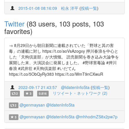
2015-01-08 08:16:09
松永 洋平
(
投稿一覧
)
Twitter
(83 users, 103 posts, 103
favorites)
→ 8月29日から朝日新聞に連載されていた「野球と其の害
毒」の連載に対し https://t.co/aoVsAzogxy 押川春浪を中心と
した「天狗倶楽部」が大憤慨。 読売新聞を巻き込み大論争を
展開した末、大演説会に発展しました。 #野球害毒論 #押川
春浪 #武井壮 #天狗倶楽部 #いだてん
https://t.co/5ObQyRy383 https://t.co/WmT9nCXwuR
2022-09-17 21:43:57
@IdatenInfoSta
(
投稿一覧
)
リツイート・ネットワーク (2)
2
3
0.816
@genmaysan
@IdatenInfoSta
2
@genmaysan
@IdatenInfoSta
@mhhodmZS8x2pw7p
3