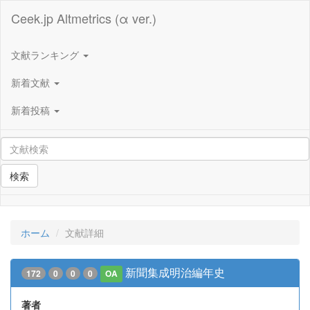
Ceek.jp Altmetrics (α ver.)
文献ランキング
新着文献
新着投稿
検索
ホーム
文献詳細
新聞集成明治編年史
172
0
0
0
OA
著者