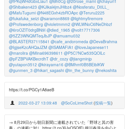
@fPKqWHdGbxLiau1
@Bh0Cg
@20rose_mami
@chayuri1
@Shibaken423
@KJikal4jmJHibz4
@Nosferatu_D0LL_
@MafuTugumi
@N48EGxh4zbROApc
@Teruru2225
@fukafuka_seizi
@saramon8869
@lightmyfiremore
@Profswedenborg
@violetmmm2
@WLWNoC6lNeDhbzf
@6roOZlT0drgBN9I
@died_1965
@volt17717306
@5ZZ3WNQMTeqJbJP
@amuamu032
@BLASTER37115841
@cafe_andoromeda
@DevaBrahma
@IgjseKzcAHQaJZM
@ISAMAFIA1
@loveJapanese11
@marolira
@Mina696398611
@P5C7NCw535QOlLc
@pFZBPVAKBecrdhT
@dr_cozy
@jiangminjp
@yutapon3512
@kirayama16
@BMhmf0B5BEiblKW
@gunmen_3
@hikari_sagashi
@in_the_bunny
@nekoshita
https://t.co/PGCy1A8aeB
2022-03-27 13:09:48
@SoCoLimeShot
(
投稿一覧
)
→ 8月29日から朝日新聞に連載されていた「野球と其の害
毒」の連載に対し https://t.co/XiJxOSQfFi 押川春浪を中心と