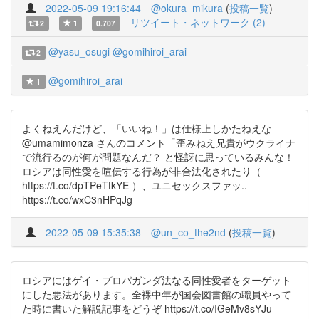
2022-05-09 19:16:44
@okura_mikura
(
投稿一覧
)
リツイート・ネットワーク (2)
2
1
0.707
@yasu_osugi
@gomihiroi_arai
2
@gomihiroi_arai
1
よくねえんだけど、「いいね！」は仕様上しかたねえな
@umamimonza さんのコメント「歪みねえ兄貴がウクライナ
で流行るのが何が問題なんだ？ と怪訝に思っているみんな！
ロシアは同性愛を喧伝する行為が非合法化されたり（
https://t.co/dpTPeTtkYE ）、ユニセックスファッ..
https://t.co/wxC3nHPqJg
2022-05-09 15:35:38
@un_co_the2nd
(
投稿一覧
)
ロシアにはゲイ・プロパガンダ法なる同性愛者をターゲット
にした悪法があります。全裸中年が国会図書館の職員やって
た時に書いた解説記事をどうぞ https://t.co/IGeMv8sYJu