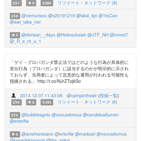
リツイート・ネットワーク (8)
7
9
0.000
@nemurisou
@x20191219
@tak4_kjn
@1toCan
8
@awi_taka_nor
@dorisan__dayo
@HeliosJosiah
@JTF_NH
@mmot7
5
@_R_e_m_u_1
「ゲイ・プロパガンダ禁止法ではどのような行為が具体的に
宣伝行為（プロパガンダ）に該当するのかが明示的に示され
ておらず、当局者によって恣意的な運用が行われる可能性も
指摘される」 http://t.co/NJrZToj6So
2013-12-07 11:43:08
@campintheair
(
投稿一覧
)
リツイート・ネットワーク (6)
6
6
0.333
@bubblesgoto
@novusdomus
@candidusflumen
6
@erierifw
@ameharesann
@erierifw
@madcari
@novusdomus
6
@paradekimonos
@the_sekai