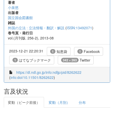
著者
小泉悠
出版者
国立国会図書館
雑誌
外国の立法 : 立法情報・翻訳・解説
(
ISSN:13492071
)
巻号頁・発行日
vol.(月刊版. 256-2), 2013-08
2023-12-21 22:20:31
知恵袋
Facebook
1
1
はてなブックマーク
Twitter
1
342 + 263
https://dl.ndl.go.jp/info:ndljp/pid/8262622
(
info:doi/10.11501/8262622
)
言及状況
変動（ピーク前後）
変動（月別）
分布