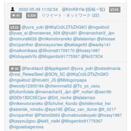
2022-05-09 11:02:54
@KimK91fw
(
投稿一覧
)
24
リツイート・ネットワーク (22)
41
0.324
@yura_yuki
@9KqCc0LDTkZhG8O
@mgs4bo2
22
@yusa_ai
@nonsense_929
@ijnukl1
@mamachari3_Jpn
@nomura8626
@mikenotoraneko
@lalalamiyo
@shiosae
@orzpanther
@ainosyouriwo
@kakiage93
@wacky141
@maikomikasa
@Shoma91709170
@hossy1987
@KobayashiYo
@Mogambo91775367
@No373O4
@fan4dao3
@Applegate0
@yura_yuki
@ostealmania
35
@real_ReiwaSteel
@SON_SC
@9KqCc0LDTkZhG8O
@mgs4bo2
@hiruishi_JS
@Midogonpapa
@woody12305184
@chennmai32
@To_yo_usou
@fufumfutale
@mamachari3_Jpn
@P_nuttari
@aam5b
@DiDtr1B3C5ECpxr
@Drii_noche
@lalalamiyo
@mikenotoraneko
@Schuhei_Kondo
@shidennkai_hei
@asterisk_minobu
@aya19E
@Esa_can_dume
@it_0217
@orzpanther
@Patriot2663
@umaiboutakoyaki
@hossy1987
@kasyou2gou
@ki45_nisiki
@Mogambo91775367
@vigosebagenova