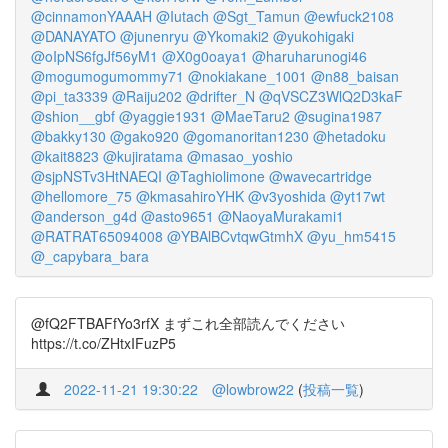
@cinnamonYAAAH
@Iutach
@Sgt_Tamun
@ewfuck2108
@DANAYATO
@junenryu
@Ykomaki2
@yukohigaki
@oIpNS6fgJf56yM1
@X0g0oaya1
@haruharunogi46
@mogumogumommy71
@nokiakane_1001
@n88_baisan
@pi_ta3339
@Raiju202
@drifter_N
@qVSCZ3WlQ2D3kaF
@shion__gbf
@yaggie1931
@MaeTaru2
@sugina1987
@bakky130
@gako920
@gomanoritan1230
@hetadoku
@kait8823
@kujiratama
@masao_yoshio
@sjpNSTv3HtNAEQI
@Taghiolimone
@wavecartridge
@hellomore_75
@kmasahiroYHK
@v3yoshida
@yt17wt
@anderson_g4d
@asto9651
@NaoyaMurakami1
@RATRAT65094008
@YBAlBCvtqwGtmhX
@yu_hm5415
@_capybara_bara
@fQ2FTBAFfYo3rfX まずこれ全部読んでください
https://t.co/ZHtxIFuzP5
2022-11-21 19:30:22
@lowbrow22
(
投稿一覧
)