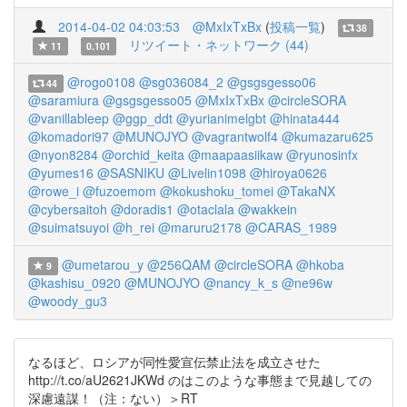
2014-04-02 04:03:53
@MxIxTxBx
(
投稿一覧
)
38
リツイート・ネットワーク (44)
11
0.101
@rogo0108
@sg036084_2
@gsgsgesso06
44
@saramiura
@gsgsgesso05
@MxIxTxBx
@circleSORA
@vanillableep
@ggp_ddt
@yurianimelgbt
@hinata444
@komadori97
@MUNOJYO
@vagrantwolf4
@kumazaru625
@nyon8284
@orchid_keita
@maapaasiikaw
@ryunosinfx
@yumes16
@SASNIKU
@Livelin1098
@hiroya0626
@rowe_i
@fuzoemom
@kokushoku_tomei
@TakaNX
@cybersaitoh
@doradis1
@otaclala
@wakkein
@suimatsuyoi
@h_rei
@maruru2178
@CARAS_1989
@umetarou_y
@256QAM
@circleSORA
@hkoba
9
@kashisu_0920
@MUNOJYO
@nancy_k_s
@ne96w
@woody_gu3
なるほど、ロシアが同性愛宣伝禁止法を成立させた
http://t.co/aU2621JKWd のはこのような事態まで見越しての
深慮遠謀！（注：ない）＞RT