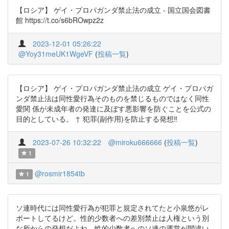
【ロシア】 ゲイ・プロパガンダ禁止法の成立 - 国立国会図書
館 https://t.co/s6bROwpz2z
2023-12-01 05:26:22
@Yoy31meUK1WgeVF
(
投稿一覧
)
【ロシア】 ゲイ・プロパガンダ禁止法の成立 ゲイ・プロパガ
ンダ禁止法は同性愛行為そのものを禁じるものではなく同性
愛関 係が未成年者の発達に及ぼす悪影響を防ぐことを公式の
目的としている。 ↑ 犯罪(副作用)を防止する発想‼️
2023-07-26 10:32:22
@miroku666666
(
投稿一覧
)
1
@rosmir1854tb
1
ソ連時代には同性愛行為が犯罪と規定されてたと小泉悠がレ
ポートしてるけど。性的少数者への差別禁止は人権という別
な所からの発想だよね。性的少数者へのソ連の運営が間違い