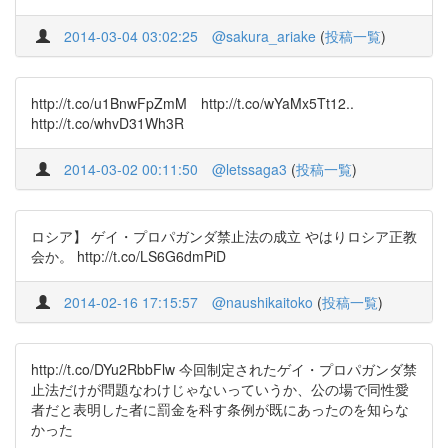
2014-03-04 03:02:25
@sakura_ariake
(
投稿一覧
)
http://t.co/u1BnwFpZmM http://t.co/wYaMx5Tt12..
http://t.co/whvD31Wh3R
2014-03-02 00:11:50
@letssaga3
(
投稿一覧
)
ロシア】 ゲイ・プロパガンダ禁止法の成立 やはりロシア正教
会か。 http://t.co/LS6G6dmPiD
2014-02-16 17:15:57
@naushikaitoko
(
投稿一覧
)
http://t.co/DYu2RbbFlw 今回制定されたゲイ・プロパガンダ禁
止法だけが問題なわけじゃないっていうか、公の場で同性愛
者だと表明した者に罰金を科す条例が既にあったのを知らな
かった