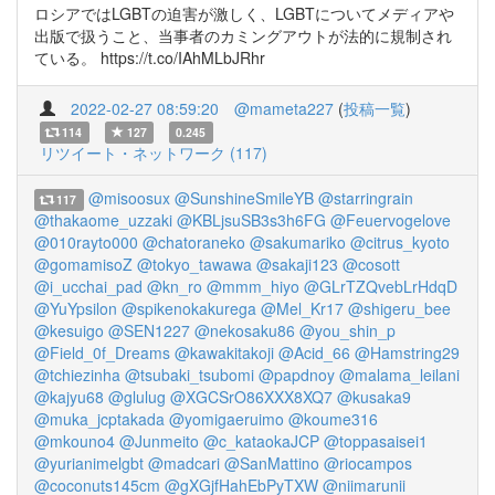
ロシアではLGBTの迫害が激しく、LGBTについてメディアや
出版で扱うこと、当事者のカミングアウトが法的に規制され
ている。 https://t.co/IAhMLbJRhr
2022-02-27 08:59:20
@mameta227
(
投稿一覧
)
114
127
0.245
リツイート・ネットワーク (117)
@misoosux
@SunshineSmileYB
@starringrain
117
@thakaome_uzzaki
@KBLjsuSB3s3h6FG
@Feuervogelove
@010rayto000
@chatoraneko
@sakumariko
@citrus_kyoto
@gomamisoZ
@tokyo_tawawa
@sakaji123
@cosott
@i_ucchai_pad
@kn_ro
@mmm_hiyo
@GLrTZQvebLrHdqD
@YuYpsilon
@spikenokakurega
@Mel_Kr17
@shigeru_bee
@kesuigo
@SEN1227
@nekosaku86
@you_shin_p
@Field_0f_Dreams
@kawakitakoji
@Acid_66
@Hamstring29
@tchiezinha
@tsubaki_tsubomi
@papdnoy
@malama_leilani
@kajyu68
@glulug
@XGCSrO86XXX8XQ7
@kusaka9
@muka_jcptakada
@yomigaeruimo
@koume316
@mkouno4
@Junmeito
@c_kataokaJCP
@toppasaisei1
@yurianimelgbt
@madcari
@SanMattino
@riocampos
@coconuts145cm
@gXGjfHahEbPyTXW
@niimarunii