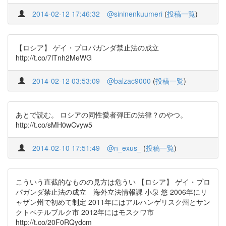
2014-02-12 17:46:32
@sininenkuumeri
(
投稿一覧
)
【ロシア】 ゲイ・プロパガンダ禁止法の成立
http://t.co/7lTnh2MeWG
2014-02-12 03:53:09
@balzac9000
(
投稿一覧
)
あとで読む。 ロシアの同性愛者弾圧の法律？のやつ。
http://t.co/sMH0wCvyw5
2014-02-10 17:51:49
@n_exus_
(
投稿一覧
)
こういう直截的なものの見方は危うい 【ロシア】 ゲイ・プロ
パガンダ禁止法の成立 海外立法情報課 小泉 悠 2006年にリ
ャザン州で初めて制定 2011年にはアルハンゲリスク州とサン
クトペテルブルク市 2012年にはモスクワ市
http://t.co/20F0RQydcm