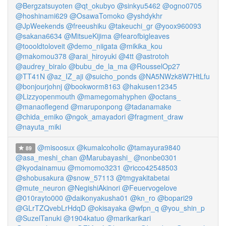
@Bergzatsuyoten
@qt_okubyo
@sinkyu5462
@ogno0705
@hoshinami629
@OsawaTomoko
@yshdykhr
@JpWeekends
@freeushiku
@takeuchi_gr
@yoox960093
@sakana6634
@MitsueKijima
@fearofbigleaves
@toooldtoloveit
@demo_niigata
@mikika_kou
@makomou378
@arai_hiroyuki
@4tt
@astrotoh
@audrey_biralo
@bubu_de_la_ma
@RousselOp27
@TT41N
@az_IZ_aji
@suicho_ponds
@NA5NWzk8W7HtLfu
@bonjourjohnj
@bookworm8163
@hakusen12345
@Lizzyopenmouth
@mamegomahyphen
@octans_
@manaoflegend
@maruponpong
@tadanamake
@chida_emiko
@ngok_amayadori
@fragment_draw
@nayuta_miki
@misoosux
@kumalcoholic
@tamayura9840
89
@asa_meshi_chan
@Marubayashi_
@nonbe0301
@kyodainamuu
@momomo3231
@ricco42548503
@shobusakura
@snow_57113
@tmgyakitabetai
@mute_neuron
@NegishiAkinori
@Feuervogelove
@010rayto000
@daikonyakusha01
@kn_ro
@bopari29
@GLrTZQvebLrHdqD
@okisayaka
@wfpn_q
@you_shin_p
@SuzelTanuki
@1904katuo
@marikarikari