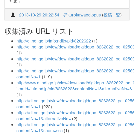
ため」
2013-10-29 20:22:54
@kurokawaoctopus
(
投稿一覧
)
収集済み URL リスト
http://dl.ndl.go.jp/info:ndljp/pid/8262622
(1)
http://dl.ndl.go.jp/view/download/digidepo_8262622_po_0256
(1)
http://dl.ndl.go.jp/view/download/digidepo_8262622_po_0256
(1)
http://dl.ndl.go.jp/view/download/digidepo_8262622_po_0256
contentNo=1
(119)
http://www.dl.ndl.go.jp/view/download/digidepo_8262622_po
itemId=info:ndljp/pid/8262622&contentNo=1&alternativeNo=&
(1)
https://dl.ndl.go.jp/view/download/digidepo_8262622_po_025
contentNo=1
(222)
https://dl.ndl.go.jp/view/download/digidepo_8262622_po_025
contentNo=1&alternativeNo=
(2)
https://dl.ndl.go.jp/view/download/digidepo_8262622_po_025
contentNo=1&shem=ssc
(1)