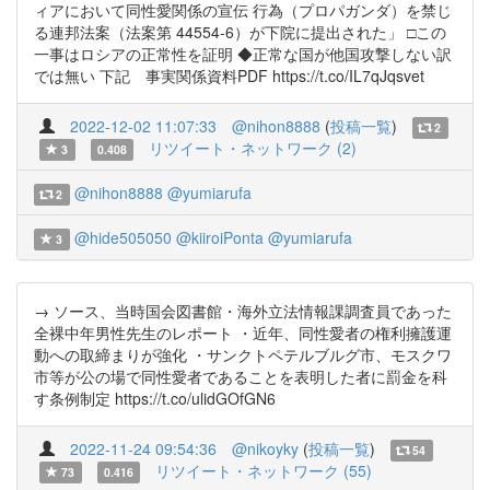
ィアにおいて同性愛関係の宣伝 行為（プロパガンダ）を禁じ
る連邦法案（法案第 44554-6）が下院に提出された」 □この
一事はロシアの正常性を証明 ◆正常な国が他国攻撃しない訳
では無い 下記 事実関係資料PDF https://t.co/IL7qJqsvet
2022-12-02 11:07:33
@nihon8888
(
投稿一覧
)
2
リツイート・ネットワーク (2)
3
0.408
@nihon8888
@yumiarufa
2
@hide505050
@kiiroiPonta
@yumiarufa
3
→ ソース、当時国会図書館・海外立法情報課調査員であった
全裸中年男性先生のレポート ・近年、同性愛者の権利擁護運
動への取締まりが強化 ・サンクトペテルブルグ市、モスクワ
市等が公の場で同性愛者であることを表明した者に罰金を科
す条例制定 https://t.co/ulidGOfGN6
2022-11-24 09:54:36
@nikoyky
(
投稿一覧
)
54
リツイート・ネットワーク (55)
73
0.416