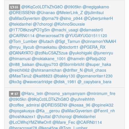
@9KqCc0LDTkZhG8O
@0905kn
@negigakamo
55
@DREISSEN9
@Unanao
@MeierLink_Z
@julimitsui
@aMacGyverism
@prna79
@sino_p944
@CyberjunkerH
@tekidanhei
@7chorogi
@KohnoSiouxsie
@1T7D8kzvqPO7gSm
@machi_usagi
@damaster0
@CAIRN0114
@heracrosat78
@YUGAYUG01511120
@Tom_Lumber
@Iutach
@Sgt_Tamun
@cinnamonYAAAH
@myu_lilycub
@maekatsu
@doctortt1
@PGERA_RX
@DANAYATO
@zdNuCSAZ5zua
@yukohigaki
@junenryu
@himamusi
@nokiakane_1001
@hameln
@Raiju202
@n88_baisan
@suigyu703
@Stormbricht
@super_haka
@reichi062
@shiranamichan
@drifter_N
@toli_chaos
@MaeTaru2
@kait8823
@bakky130
@gomanoritan1230
@kx3g
@wavecartridge
@disk_1981
@_capybara_bara
@Haru_tein
@momo_yamyamyam
@minimum_fire
67
@0905kn
@9KqCc0LDTkZhG8O
@yuhreihhhh
@coffee_admiral
@DREISSEN9
@kosaa_96
@opinel432
@syogakusya
@Ka__gerou
@aMacGyverism
@Fenril_nh
@hoshikazex1
@yuttal
@7chorogi
@tekidanhei
@LcCWhqYMZWwOnfl
@Mare_Fec
@CAIRN0114
@heracrosat78
@ken45rw
@Tom_Lumber