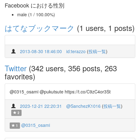
Facebook における性別
male (1 / 100.00%)
はてなブックマーク
(1 users, 1 posts)
2013-08-30 18:46:00
id:terazzo
(
投稿一覧
)
Twitter
(342 users, 356 posts, 263
favorites)
@0315_osami @pukutsute https://t.co/C9zC4or3St
2023-12-21 22:20:31
@SanchezK1016
(
投稿一覧
)
2
@0315_osami
1