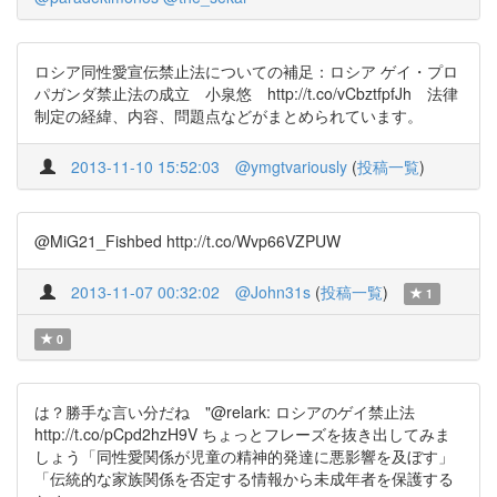
ロシア同性愛宣伝禁止法についての補足：ロシア ゲイ・プロ
パガンダ禁止法の成立 小泉悠 http://t.co/vCbztfpfJh 法律
制定の経緯、内容、問題点などがまとめられています。
2013-11-10 15:52:03
@ymgtvariously
(
投稿一覧
)
@MiG21_Fishbed http://t.co/Wvp66VZPUW
2013-11-07 00:32:02
@John31s
(
投稿一覧
)
1
0
は？勝手な言い分だね "@relark: ロシアのゲイ禁止法
http://t.co/pCpd2hzH9V ちょっとフレーズを抜き出してみま
しょう「同性愛関係が児童の精神的発達に悪影響を及ぼす」
「伝統的な家族関係を否定する情報から未成年者を保護する