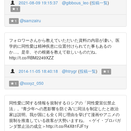
2021-08-09 19:15:37
@gibbous_leo
(
投稿一覧
)
1
@samzairu
1
フォロワーさんから教えていただいた資料の内容が凄い。医
学的に同性愛は精神疾患に位置付けられてた事もあるの
か…。是非、その根拠を教えて欲しいものだね。
http://t.co/RBM2249XZZ
2014-11-05 18:40:18
@htrygr
(
投稿一覧
)
1
@xxxyz_050
1
同性愛に関する情報を規制するロシアの「同性愛宣伝禁止
法」。“青少年への悪影響を防ぐ為”に同法を制定したと政治
家は説明。我が国にも全く同じ理由を挙げて漫画やアニメの
規制を推進している政客が大勢いますね。 ＜ゲイ・プロパガ
ンダ禁止法の成立＞http://t.co/R4X81FJF1y