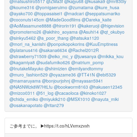
@matsushiro5517
@ZMa3f
@kajyu68
@kusaka9
@mr830ly
@koume316
@yomigaeruimo
@zumatama
@kure_husa
@ayako700
@toppasaisei1
@madcari
@seppatsumariko
@coconuts145cm
@MadeGoodfilms
@Dareka_kaite
@AoiMasamune8888
@hirorin191
@kakeruoji
@higevision
@promoterno26
@akihiro_aoyama
@Asuhi14
@qt_okubyo
@sinkyu5462
@a_poor_thang
@hatsuka1120
@mori_na_kanishi
@ponpokopokorins
@KuuEmptiness
@platanus416
@sakana6634
@Rachel2012R
@strawberry71509
@eiko_mc_y
@juwsanya
@mikika_kou
@kagamiya8
@sudafumiko626
@natrium_pomp
@InutakeMayuko
@shimizien
@emilyandtommy
@muro_fashion529
@oyazame36
@TT41N
@ebi5329
@mamaruyama
@bonjourjohnj
@mayasan5941
@NA5NWzk8W7HtLfu
@bookworm8163
@hakusen12345
@mizco0311
@51_log
@cacaoloca
@kinoko1027
@chida_emiko
@miyukik210
@MSX1010
@nayuta_miki
@osakanapotato
@ritan279
ご参考までに。 ▶️https://t.co/hLVxmxzvxh