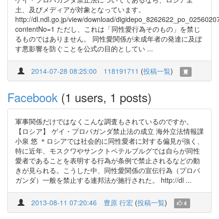
土、及びメディアが対象となっています。
http://dl.ndl.go.jp/view/download/digidepo_8262622_po_0256020
contentNo=1 ただし、これは「同性愛行為そのもの」を禁じ
るものではありません。 同性愛関係が未成年者の発達に及ぼ
す悪影響を防ぐことを公式の目的としてい ...
2014-07-28 08:25:00
118191711
(
投稿一覧
)
Facebook
(1 users, 1 posts)
軍事関係だけではなくこんな調査もされているのですか。
【ロシア】 ゲイ・プロパガンダ禁止法の成立 海外立法情報課
小泉 悠 ＊ロシアでは社会的に同性愛者に対する偏見が強く、
特に近年、モスクワやサンクトペテルブルグでは自らが同性
愛者であることを表明する行為が条例で禁止されるなどの動
きが見られる。こうした中、同性愛関係の宣伝行為（プロパ
ガンダ）一般を禁止する連邦法が施行された。 http://dl ...
2013-08-11 07:20:46
豊原 行宏
(
投稿一覧
)
4