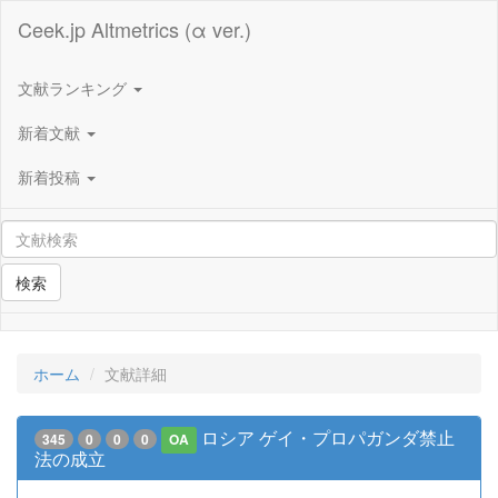
Ceek.jp Altmetrics (α ver.)
文献ランキング
新着文献
新着投稿
検索
ホーム
文献詳細
ロシア ゲイ・プロパガンダ禁止
345
0
0
0
OA
法の成立