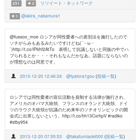
リツイート・ネットワーク
1
2
@akira_nakamura1
1
@fussoo_moe ロシアが同性愛者への差別法を施行したので
ソチがらみもあるみたいですけどね(´・ω・
`)http://t.co/IP6hf2AtTo 表明して抗議しないと同族の中でハ
ブられるとか・・・それもなんだかなあ。話題にならないの
が理想なのは同意です。
2013-12-20 12:46:24
@tyatora1gou
(
投稿一覧
)
ロシアでは同性愛者の宣伝活動を規制する法律が施行され、
アメリカのオバマ大統領、フランスのオランド大統領、ドイ
ツのラウク大統領が抗議のため来年のソチオリンピックの開
会式に出席しないという。http://t.co/hh13CxrhpV #radiko
#stby954
2013-12-20 07:55:53
@takafumiaoki000
(
投稿一覧
)