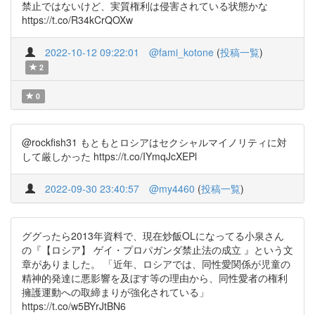
禁止ではないけど、実質権利は侵害されている状態かな
https://t.co/R34kCrQOXw
2022-10-12 09:22:01
@fami_kotone
(
投稿一覧
)
2
0
@rockfish31 もともとロシアはセクシャルマイノリティに対
して厳しかった https://t.co/IYmqJcXEPl
2022-09-30 23:40:57
@my4460
(
投稿一覧
)
ググったら2013年資料で、現在炒飯OLになってる小泉さん
の『【ロシア】 ゲイ・プロパガンダ禁止法の成立 』という文
章がありました。 「近年、ロシアでは、同性愛関係が児童の
精神的発達に悪影響を及ぼす等の理由から、同性愛者の権利
擁護運動への取締まりが強化されている」
https://t.co/w5BYrJtBN6