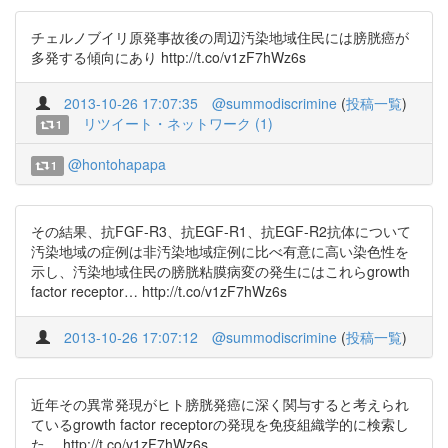
チェルノブイリ原発事故後の周辺汚染地域住民には膀胱癌が
多発する傾向にあり http://t.co/v1zF7hWz6s
2013-10-26 17:07:35
@summodiscrimine
(
投稿一覧
)
リツイート・ネットワーク (1)
1
@hontohapapa
1
その結果、抗FGF-R3、抗EGF-R1、抗EGF-R2抗体について
汚染地域の症例は非汚染地域症例に比べ有意に高い染色性を
示し、汚染地域住民の膀胱粘膜病変の発生にはこれらgrowth
factor receptor… http://t.co/v1zF7hWz6s
2013-10-26 17:07:12
@summodiscrimine
(
投稿一覧
)
近年その異常発現がヒト膀胱発癌に深く関与すると考えられ
ているgrowth factor receptorの発現を免疫組織学的に検索し
た。 http://t.co/v1zF7hWz6s