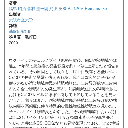
著者
福島 昭治
森村 圭一朗
鰐渕 英機
ALINA M Romanenko
出版者
大阪市立大学
雑誌
基盤研究(B)
巻号頁・発行日
2000
ウクライナのチェルノブイリ原発事故後、周辺汚染地域では
過去15年間で膀胱癌の発生頻度が約1.6倍に上昇したと報告さ
れている。その原因として現在も土壌中に残存する低レベル
Cs137の長期間暴露が考えられる。我々は臨床的に膀胱がん
症状のない汚染地域住民の膀胱粘膜に、上皮異形成や上皮内
がんを含む膀胱がんの発生率が、汚染地域住民の24時間尿に
おけるCs137レベルにほぼ比例して上昇していることを見い
だした。我々はまた、汚染地域住民の膀胱に上皮異形成や粘
膜内癌を高頻度に伴う特異的な慢性増殖性膀胱炎を見いだし
チェルノブイリ膀胱炎と命名した。その膀胱病変においては
p53,p21,サイクリンD1等、様々な癌関連遺伝子が異常発現し
ていると共にiNOS, COX2なども異常発現しており、この地域