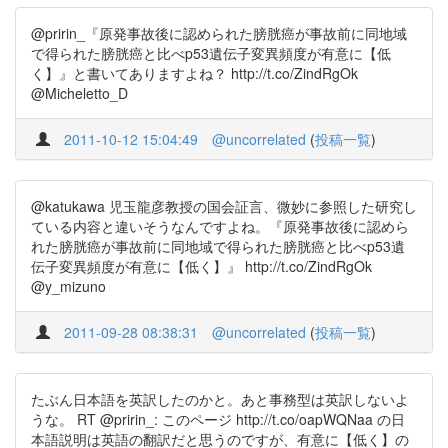
@pririn_『原発事故後に認められた膀胱癌が事故前に同地域
で得られた膀胱癌と比べp53遺伝子変異頻度が有意に【低
く】』と書いてありますよね？ http://t.co/ZindRgOk
@Micheletto_D
2011-10-12 15:04:49
@uncorrelated
(
投稿一覧
)
@katukawa 児玉龍彦教授の国会証言、微妙に参照した研究し
ている内容と違いそうなんですよね。『原発事故後に認めら
れた膀胱癌が事故前に同地域で得られた膀胱癌と比べp53遺
伝子変異頻度が有意に【低く】』 http://t.co/ZindRgOk
@y_mizuno
2011-09-28 08:38:31
@uncorrelated
(
投稿一覧
)
たぶん日本語を英訳したのかと。あと事務型は英訳しないよ
うな。 RT @pririn_: このページ http://t.co/oapWQNaa の日
本語説明は英語の翻訳だと思うのですが、有意に【低く】の