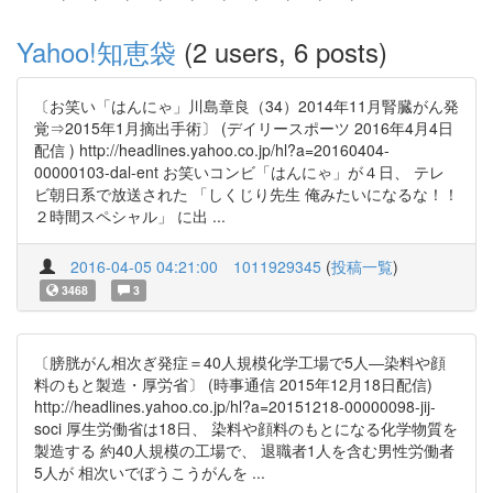
Yahoo!知恵袋
(2 users, 6 posts)
〔お笑い「はんにゃ」川島章良（34）2014年11月腎臓がん発
覚⇒2015年1月摘出手術〕 (デイリースポーツ 2016年4月4日
配信 ) http://headlines.yahoo.co.jp/hl?a=20160404-
00000103-dal-ent お笑いコンビ「はんにゃ」が４日、 テレ
ビ朝日系で放送された 「しくじり先生 俺みたいになるな！！
２時間スペシャル」 に出 ...
2016-04-05 04:21:00
1011929345
(
投稿一覧
)
3468
3
〔膀胱がん相次ぎ発症＝40人規模化学工場で5人―染料や顔
料のもと製造・厚労省〕 (時事通信 2015年12月18日配信)
http://headlines.yahoo.co.jp/hl?a=20151218-00000098-jij-
soci 厚生労働省は18日、 染料や顔料のもとになる化学物質を
製造する 約40人規模の工場で、 退職者1人を含む男性労働者
5人が 相次いでぼうこうがんを ...