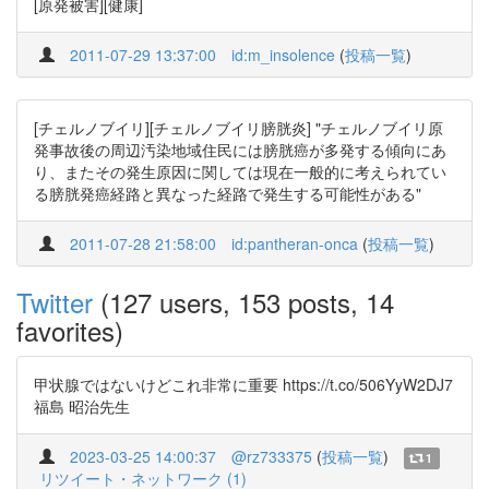
[原発被害][健康]
2011-07-29 13:37:00
id:m_insolence
(
投稿一覧
)
[チェルノブイリ][チェルノブイリ膀胱炎] "チェルノブイリ原
発事故後の周辺汚染地域住民には膀胱癌が多発する傾向にあ
り、またその発生原因に関しては現在一般的に考えられてい
る膀胱発癌経路と異なった経路で発生する可能性がある"
2011-07-28 21:58:00
id:pantheran-onca
(
投稿一覧
)
Twitter
(127 users, 153 posts, 14
favorites)
甲状腺ではないけどこれ非常に重要 https://t.co/506YyW2DJ7
福島 昭治先生
2023-03-25 14:00:37
@rz733375
(
投稿一覧
)
1
リツイート・ネットワーク (1)