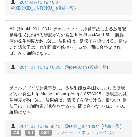
2011-07-15 12:48:07
@XBOXID_JINROKU_
(
投稿一覧
)
RT @tenki_20110311 チェルノブイリ原発事故による放射能
被爆住民における膀胱がんの発生 http://t.co/lAVFL5F 膀胱
癌の発生頻度が約1.6に。放射線は、遺伝子を傷つける。傷つ
いた遺伝子は、代謝酵素が修復をするが、間に合わなけれ
ば、がん細胞になる。
2011-07-15 12:10:33
@joe007sn
(
投稿一覧
)
チェルノブイリ原発事故による放射能被爆住民における膀胱
がんの発生 http://kaken.nii.ac.jp/en/p/12576005 膀胱癌の発
生頻度が約1.6に。放射線は、遺伝子を傷つける。傷ついた遺
伝子は、代謝酵素が修復をするが、間に合わなければ、がん
細胞になる。
2011-07-15 09:58:13
@tenki_20110311
(
投稿一覧
)
リツイート・ネットワーク (5)
5
1
0.000