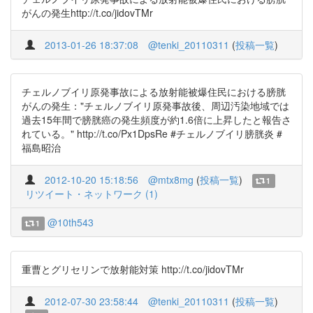
がんの発生http://t.co/jidovTMr
2013-01-26 18:37:08
@tenki_20110311
(
投稿一覧
)
チェルノブイリ原発事故による放射能被爆住民における膀胱
がんの発生："チェルノブイリ原発事故後、周辺汚染地域では
過去15年間で膀胱癌の発生頻度が約1.6倍に上昇したと報告さ
れている。" http://t.co/Px1DpsRe #チェルノブイリ膀胱炎 #
福島昭治
2012-10-20 15:18:56
@mtx8mg
(
投稿一覧
)
1
リツイート・ネットワーク (1)
@10th543
1
重曹とグリセリンで放射能対策 http://t.co/jidovTMr
2012-07-30 23:58:44
@tenki_20110311
(
投稿一覧
)