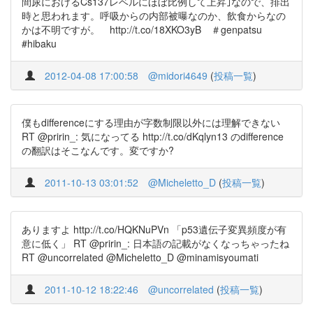
間尿におけるCs137レベルにほぼ比例して上昇｣なので、排出
時と思われます。呼吸からの内部被曝なのか、飲食からなの
かは不明ですが。 http://t.co/18XKO3yB ＃genpatsu
#hibaku
2012-04-08 17:00:58
@midori4649
(
投稿一覧
)
僕もdifferenceにする理由が字数制限以外には理解できない
RT @pririn_: 気になってる http://t.co/dKqlyn13 のdifference
の翻訳はそこなんです。変ですか?
2011-10-13 03:01:52
@Micheletto_D
(
投稿一覧
)
ありますよ http://t.co/HQKNuPVn 「p53遺伝子変異頻度が有
意に低く」 RT @pririn_: 日本語の記載がなくなっちゃったね
RT @uncorrelated @Micheletto_D @minamisyoumati
2011-10-12 18:22:46
@uncorrelated
(
投稿一覧
)