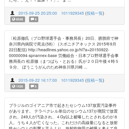
2015-09-25 20:25:00
1011929345
(
投稿一覧
)
8548
4
〔松原徹氏（プロ野球選手会・事務局長）20日、膀胱癌で神
奈川県内病院で死去(58)〕 (スポニチアネックス 2015年9月
22日配信) http://headlines.yahoo.co.jp/hl?a=20150922-
00000094-spnannex-base 労働組合・日本プロ野球選手会事
務局長の 松原徹（まつばら・とおる）氏が２０日午後４時５
９分、 ぼうこうがんのため神奈川県川崎 ...
2015-09-22 16:17:00
1011929345
(
投稿一覧
)
1430
5
ブラジルのゴイアニア市で起きたセシウム137放置汚染事件
があります。 テラベクレル単位のセシウム137が廃院で放置
され、249人が汚染され、４Gy以上被曝したとされるのが８
人。うち４人が亡くなった。これだけの高線量になると放射
性セシウムの影響と言うより、放射性物質の被曝と考えて良