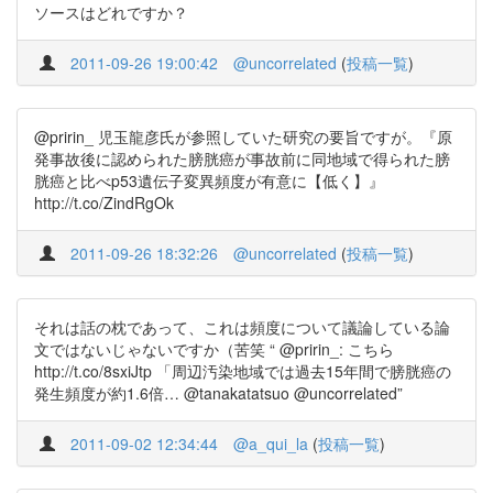
ソースはどれですか？
2011-09-26 19:00:42
@uncorrelated
(
投稿一覧
)
@pririn_ 児玉龍彦氏が参照していた研究の要旨ですが。『原
発事故後に認められた膀胱癌が事故前に同地域で得られた膀
胱癌と比べp53遺伝子変異頻度が有意に【低く】』
http://t.co/ZindRgOk
2011-09-26 18:32:26
@uncorrelated
(
投稿一覧
)
それは話の枕であって、これは頻度について議論している論
文ではないじゃないですか（苦笑 “ @pririn_: こちら
http://t.co/8sxiJtp 「周辺汚染地域では過去15年間で膀胱癌の
発生頻度が約1.6倍… @tanakatatsuo @uncorrelated”
2011-09-02 12:34:44
@a_qui_la
(
投稿一覧
)