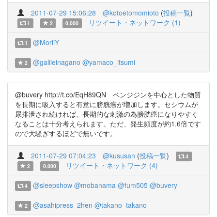
2011-07-29 15:06:28
@kotoetomomioto
(
投稿一覧
)
リツイート・ネットワーク (1)
1
2
0.000
@MoriiY
1
@galileinagano
@yamaco_itsumi
2
@buvery http://t.co/EqH89QN ベンジジンを中心とした物質
を長期に吸入すると有意に膀胱癌が増加します。セシウムが
尿排泄され続ければ、長期的な刺激の為膀胱癌になりやすく
なることは十分考えられます。ただ、発生頻度が約1.6倍です
ので大騒ぎするほどで無いです。
2011-07-29 07:04:23
@kususan
(
投稿一覧
)
4
リツイート・ネットワーク (4)
2
0.000
@sleepshow
@mobanama
@fum505
@buvery
4
@asahipress_2hen
@takano_takano
2