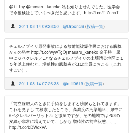
@111ny @masaru_kaneko 私も知りませんでした。医学会
で今後検証していくべきだと思います。http://t.co/TtZucpT
2011-08-14 09:28:50
@Drponchi
(
投稿一覧
)
チェルノブイリ原発事故による放射能被爆住民における膀胱
がんの発生 http://t.co/wywTgOj masaru_kaneko 金子勝 尿
中に６ベクレル／Lとなるチェルノブイリの土壌汚染地区に１
５年以上住むと、増殖性の膀胱炎がほぼ全員におこる（これ
すごい）。
2011-08-14 07:26:38
@miti0619
(
投稿一覧
)
「前立腺肥大のときに手術をしますと膀胱もとれてきます。
これを見まし て検索したところ、高濃度の汚染地区、尿中に
6ベクレルパーリットル と微量ですが、その地域ではP53の
変異が非常に増えていて、しかも 増殖性の前癌状態、、」
http://t.co/bDWoxVA