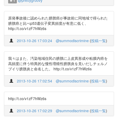
@prettygroovy
1
原発事故後に認められた膀胱癌が事故前に同地域で得られた
膀胱癌と比べp53遺伝子変異頻度が有意に低く、
http://t.co/v1zF7hWz6s
2013-10-26 17:03:24
@summodiscrimine
(
投稿一覧
)
我々はまた、汚染地域住民の膀胱に上皮異形成や粘膜内癌を
高頻度に伴う特異的な慢性増殖性膀胱炎を見いだしチェルノ
ブイリ膀胱炎と命名した。 http://t.co/v1zF7hWz6s
2013-10-26 17:02:54
@summodiscrimine
(
投稿一覧
)
http://t.co/v1zF7hWz6s
2013-10-26 17:02:29
@summodiscrimine
(
投稿一覧
)