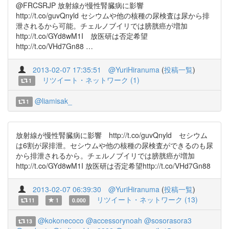
@FRCSRJP 放射線が慢性腎臓病に影響
http://t.co/guvQnyld セシウムや他の核種の尿検査は尿から排
泄されるから可能。チェルノブイリでは膀胱癌が増加
http://t.co/GYd8wM1I 放医研は否定希望
http://t.co/VHd7Gn88 …
2013-02-07 17:35:51
@YuriHiranuma
(
投稿一覧
)
リツイート・ネットワーク (1)
1
@liamisak_
1
放射線が慢性腎臓病に影響 http://t.co/guvQnyld セシウム
は6割が尿排泄。セシウムや他の核種の尿検査ができるのも尿
から排泄されるから。チェルノブイリでは膀胱癌が増加
http://t.co/GYd8wM1I 放医研は否定希望http://t.co/VHd7Gn88
2013-02-07 06:39:30
@YuriHiranuma
(
投稿一覧
)
リツイート・ネットワーク (13)
11
1
0.000
@kokonecoco
@accessorynoah
@sosorasora3
13