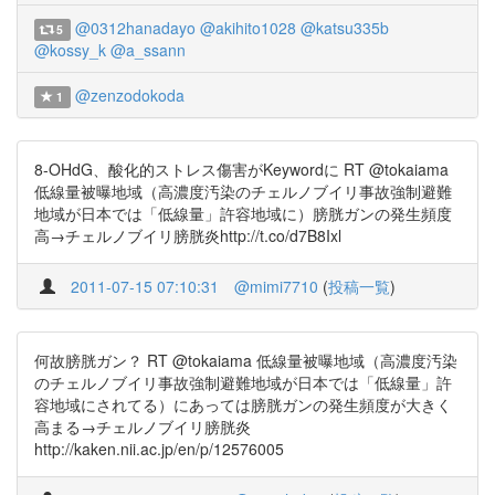
@0312hanadayo
@akihito1028
@katsu335b
5
@kossy_k
@a_ssann
@zenzodokoda
1
8-OHdG、酸化的ストレス傷害がKeywordに RT @tokaiama
低線量被曝地域（高濃度汚染のチェルノブイリ事故強制避難
地域が日本では「低線量」許容地域に）膀胱ガンの発生頻度
高→チェルノブイリ膀胱炎http://t.co/d7B8Ixl
2011-07-15 07:10:31
@mimi7710
(
投稿一覧
)
何故膀胱ガン？ RT @tokaiama 低線量被曝地域（高濃度汚染
のチェルノブイリ事故強制避難地域が日本では「低線量」許
容地域にされてる）にあっては膀胱ガンの発生頻度が大きく
高まる→チェルノブイリ膀胱炎
http://kaken.nii.ac.jp/en/p/12576005