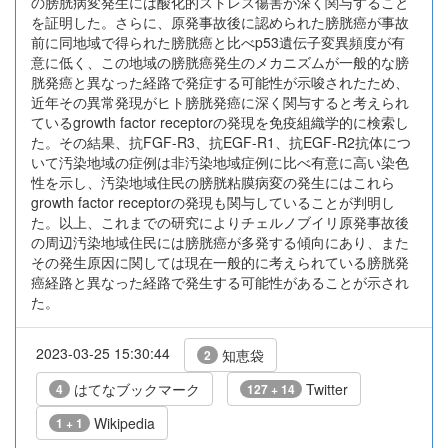
の膀胱病変発生には酸化的ストレス傷害が深く関与すること
を証明した。さらに、原発事故後に認められた膀胱癌が事故
前に同地域で得られた膀胱癌と比べp53遺伝子変異頻度が有
意に低く、この地域の膀胱癌発生のメカニズムが一般的な膀
胱発癌と異なった経路で発症する可能性が示唆されたため、
近年その異常発現がヒト膀胱発癌に深く関与すると考えられ
ているgrowth factor receptorの発現を免疫組織学的に検索し
た。その結果、抗FGF-R3、抗EGF-R1、抗EGF-R2抗体につ
いて汚染地域の症例は非汚染地域症例に比べ有意に高い染色
性を示し、汚染地域住民の膀胱粘膜病変の発生にはこれら
growth factor receptorの発現も関与していることが判明し
た。以上、これまでの研究によりチェルノブイリ原発事故後
の周辺汚染地域住民には膀胱癌が多発する傾向にあり、また
その発生原因に関しては現在一般的に考えられている膀胱発
癌経路と異なった経路で発生する可能性があることが示され
た。
2023-03-25 15:30:44
知恵袋
2
はてなブックマーク
Twitter
4
127 + 14
Wikipedia
1 + 1