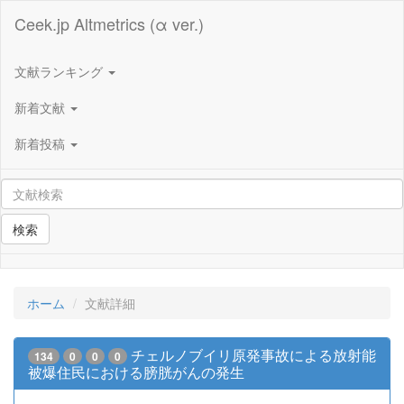
Ceek.jp Altmetrics (α ver.)
文献ランキング
新着文献
新着投稿
検索
ホーム
文献詳細
チェルノブイリ原発事故による放射能
134
0
0
0
被爆住民における膀胱がんの発生