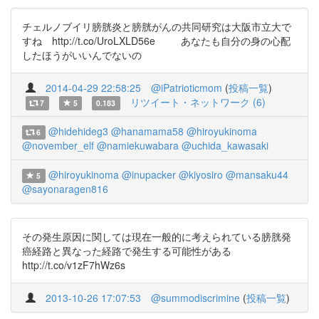
チェルノブイリ膀胱炎と膀胱がんの共同研究は大阪市立大で
すね http://t.co/UroLXLD56e あなたも自分の身の心配
したほうがいいんでないの
2014-04-29 22:58:25
@iPatrioticmom
(
投稿一覧
)
リツイート・ネットワーク (6)
7
5
0.183
@hidehideg3
@hanamama58
@hiroyukinoma
6
@november_elf
@namiekuwabara
@uchida_kawasaki
@hiroyukinoma
@inupacker
@kiyosiro
@mansaku44
5
@sayonaragen816
その発生原因に関しては現在一般的に考えられている膀胱発
癌経路と異なった経路で発生する可能性がある
http://t.co/v1zF7hWz6s
2013-10-26 17:07:53
@summodiscrimine
(
投稿一覧
)