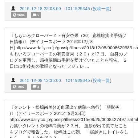
2015-12-18 22:08:00
1011929345
(
投稿一覧
)
2604
5
〔ももいろクローバーＺ・有安杏果（20）扁桃腺摘出手術(7
日情報)〕 (デイリースポーツ 2015年12月8
日)http://www.daily.co.jp/gossip/illness/2015/12/08/0008629686.sh
ももいろクローバーＺの有安杏果（２０）が７日、 自身のブ
ログを更新し、扁桃腺摘出手術を受けていたことを報告。 ２
日には術後初の歌唱となった フジテレ ...
2015-12-09 13:35:00
1011929345
(
投稿一覧
)
1997
3
〔タレント・松嶋尚美(43)血尿出て病院へ急行( 「膀胱炎」
)〕 (デイリースポーツ 2015年9月25日)
http://www.daily.co.jp/gossip/illness/2015/09/25/0008427497.shtml
お笑いタレントの松嶋尚美が２３日、 血尿が出て慌てたこと
をブログで報告した。 松嶋はこの朝、 「寝起きにトイレをし
たら、、え！？血尿？？」。 ま ...