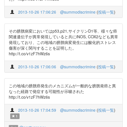
2013-10-26 17:06:26
@summodiscrimine
(
投稿一覧
)
その膀胱病変においてはp53,p21,サイクリンD1等、様々な癌
関連遺伝子が異常発現していると共にiNOS, COX2なども異常
発現しており、この地域の膀胱病変発生には酸化的ストレス
傷害が深く関与することを証明した。
http://t.co/v1zF7hWz6s
2013-10-26 17:06:06
@summodiscrimine
(
投稿一覧
)
この地域の膀胱癌発生のメカニズムが一般的な膀胱発癌と異
なった経路で発症する可能性が示唆された
http://t.co/v1zF7hWz6s
2013-10-26 17:04:59
@summodiscrimine
(
投稿一覧
)
1