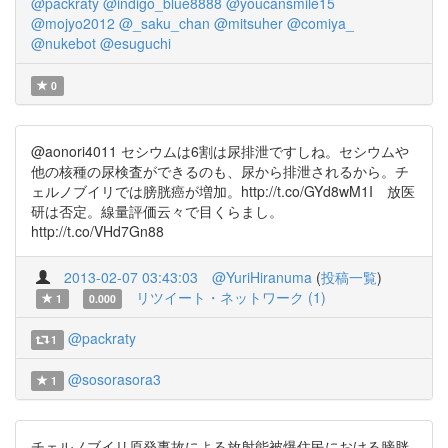
@packraty
@indigo_blue8888
@youcansmile15
@mojyo2012
@_saku_chan
@mitsuher
@comiya_
@nukebot
@esuguchi
0
@aonori4011 セシウムは6割は尿排泄ですしね。セシウムや
他の核種の尿検査ができるのも、尿から排泄されるから。チ
ェルノブイリでは膀胱癌が増加。http://t.co/GYd8wM1I 放医
研は否定。線量評価云々で目くらまし。
http://t.co/VHd7Gn88
2013-02-07 03:43:03
@YuriHiranuma
(
投稿一覧
)
リツイート・ネットワーク (1)
1
0.000
@packraty
1
@sosorasora3
1
チェルノブイリ原発事故による放射能被爆住民における膀胱