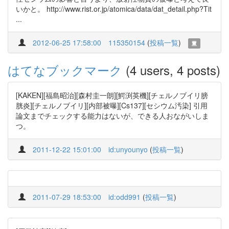
いかと。 http://www.rist.or.jp/atomica/data/dat_detail.php?Tit
...
2012-06-25 17:58:00
115350154
(
投稿一覧
)
はてなブックマーク
(4 users, 4 posts)
[KAKEN][福島昭治][森村圭一朗][鰐渕英機][チェルノブイリ膀
胱炎][チェルノブイリ][内部被曝][Cs137][セシウム汚染] 引用
論文までチェックする能力はないが、できる人おながいしま
つ。
2011-12-22 15:01:00
id:unyounyo
(
投稿一覧
)
2011-07-29 18:53:00
id:odd991
(
投稿一覧
)