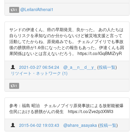
@LeilaniAthenai1
1
サンドの伊達くん、癌の早期発見、良かった。 あの人たちは
自らリスクを承知なのか分からないけど被災地支援と言って
活動してたからね、原発絡みでも。 チェルノブイリでも事故
後の膀胱癌が1.6倍になったとの報告もあった。伊達くんも因
果関係はないとは言えないだろう。 https://t.co/lGqBMIZryR
2021-03-27 06:54:24
@_a__n__d__y_
(
投稿一覧
)
リツイート・ネットワーク (1)
1
参考：福島 昭治 チェルノブイリ原発事故による放射能被爆
住民における膀胱がんの発生 https://t.co/Zve2p3XWI3
2015-04-02 19:03:43
@ahare_asayaka
(
投稿一覧
)