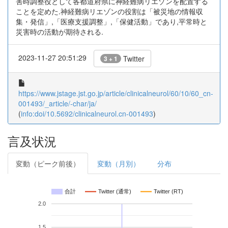
害時調整役として各都道府県に神経難病リエゾンを配置する
ことを定めた.神経難病リエゾンの役割は「被災地の情報収
集・発信」,「医療支援調整」,「保健活動」であり,平常時と
災害時の活動が期待される.
2023-11-27 20:51:29
Twitter
3 + 1
https://www.jstage.jst.go.jp/article/clinicalneurol/60/10/60_cn-
001493/_article/-char/ja/
(
info:doi/10.5692/clinicalneurol.cn-001493
)
言及状況
変動（ピーク前後）
変動（月別）
分布
合計
Twitter (通常)
Twitter (RT)
2.0
1.5