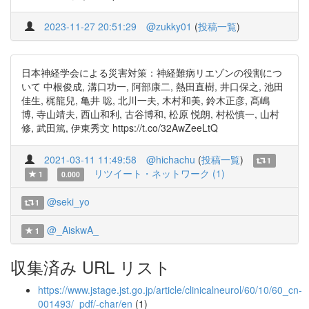
2023-11-27 20:51:29
@zukky01
(
投稿一覧
)
日本神経学会による災害対策：神経難病リエゾンの役割につ
いて 中根俊成, 溝口功一, 阿部康二, 熱田直樹, 井口保之, 池田
佳生, 梶龍兒, 亀井 聡, 北川一夫, 木村和美, 鈴木正彦, 髙嶋
博, 寺山靖夫, 西山和利, 古谷博和, 松原 悦朗, 村松慎一, 山村
修, 武田篤, 伊東秀文 https://t.co/32AwZeeLtQ
2021-03-11 11:49:58
@hichachu
(
投稿一覧
)
1
リツイート・ネットワーク (1)
1
0.000
@seki_yo
1
@_AiskwA_
1
収集済み URL リスト
https://www.jstage.jst.go.jp/article/clinicalneurol/60/10/60_cn-
001493/_pdf/-char/en
(1)