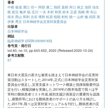
著者
中根 俊成
溝口 功一
阿部 康二
熱田 直樹
井口 保之
池田 佳生
梶 龍兒
亀井 聡
北川 一夫
木村 和美
鈴木 正彦
髙嶋 博
寺山
靖夫
西山 和利
古谷 博和
松原 悦朗
村松 慎一
山村 修
武田 篤
伊東 秀文
日本神経学会災害対策委員会
出版者
日本神経学会
雑誌
臨床神経学
(
ISSN:0009918X
)
巻号頁・発行日
vol.60, no.10, pp.643-652, 2020 (Released:2020-10-24)
参考文献数
57
東日本大震災の甚大な被害を踏まえて日本神経学会の災害対
策活動はスタートした.2014年,正式に日本神経学会災害対策
委員会が発足し,災害支援ネットワーク構築と指揮発動要件設
定を行い,模擬訓練を実施した.2016年の熊本地震で我々は平
常時の難病患者リスト作成,個別支援計画策定の重要性を認識
し,避難所等における難病患者のサポートのあり方を検討し
た.2017年,我々は災害対策マニュアルを刊行し,難病患者の災