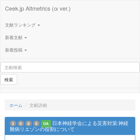
Ceek.jp Altmetrics (α ver.)
文献ランキング
新着文献
新着投稿
検索
ホーム
文献詳細
日本神経学会による災害対策:神経
3
0
0
0
OA
難病リエゾンの役割について