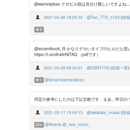
@wanivspbao クガビル類は見分け難しいですよね…… http
2021-04-08 19:05:32
@Ten_TTK_0123
(
投
0
@amamibook_f5 かなりデカいタイプのヒ
https://t.co/dh48rNiTAQ （pdfです）
2021-03-28 08:24:01
@G3NTI1IS
(
投稿一覧
)
@amamicamerakozo
1
同定の参考にしたのは下記文献です．まあ，昨日のうちに著
2021-03-11 15:09:13
@takahiko_mukai
(
投
@Acleris
@_sea_moon_
2