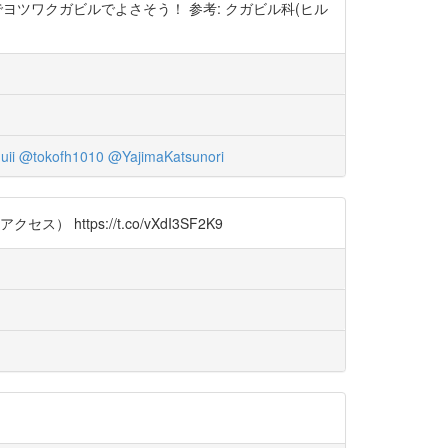
でヨツワクガビルでよさそう！ 参考: クガビル科(ヒル
ii
@tokofh1010
@YajimaKatsunori
ps://t.co/vXdI3SF2K9