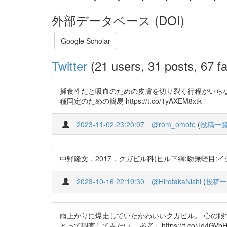
外部データベース (DOI)
Google Scholar
Twitter
(21 users, 31 posts, 67 fa
捕食性だと吸血のための皮膚を切り裂く行程がいらない
種同定のための簡易 https://t.co/1yAXEM8xtk
2023-11-02 23:20:07
@rom_omote
(
投稿一
中野隆文．2017．クガビル科(ヒル下綱:吻無蛭目:イシビル形亜目
2023-10-16 22:19:30
@HirotakaNishi
(
投稿一
雨上がりに爆走していたかわいいクガビル。 心の眼で
とって調査してみたい。 参考↓ https://t.co/Jd4GVbHJfG 