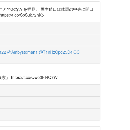
ことでおなかを拝見。 両生殖口は体環の中央に開口
://t.co/SbSuk72hK5
422
@Ambystoman1
@T1nHzCpd25D4iQC
://t.co/Qwo3FI4Q7W