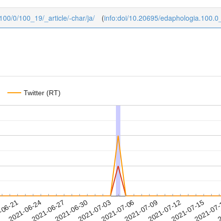
/100/0/100_19/_article/-char/ja/
(
info:doi/10.20695/edaphologia.100.0
Twitter (RT)
2021-07-12
2021-07-15
2021-07
-06-21
2
2021-06-24
2021-06-27
2021-06-30
2021-07-03
2021-07-06
2021-07-09