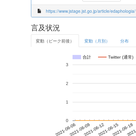
https://www.jstage.jst.go.jp/article/edaphologia
言及状況
変動（ピーク前後）
変動（月別）
分布
合計
Twitter (通常)
3
2
1
0
2021-06-12
2021-06-15
2021-06-18
2021
2021-06-06
2021-06-09