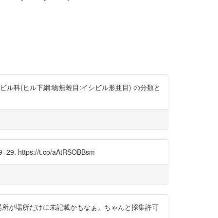
ル科(ヒル下綱:吻無蛭目:イシビル形亜目) の分類と
tps://t.co/aAtRSOBBsm
。場所が場所だけに未記載かもなぁ。ちゃんと採集許可