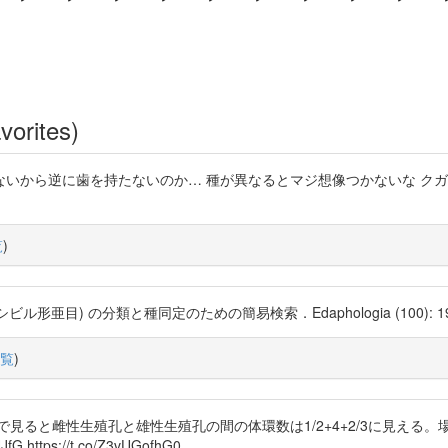
vorites)
から逆に歯を持たないのか… 種が異なるとマジ想像つかないな クガビ
覧
)
) の分類と種同定のための簡易検索．Edaphologia (100): 19–29. ht
覧
)
見ると雌性生殖孔と雄性生殖孔の間の体環数は1/2+4+2/3に見える
https://t.co/Z3vUGofhG0