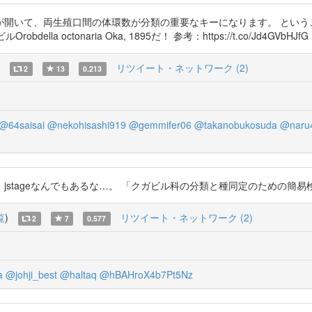
開いて、両生殖口間の体環数が分類の重要なキーになります。 という
tonaria Oka, 1895だ！ 参考：https://t.co/Jd4GVbHJfG https
リツイート・ネットワーク (2)
2
13
0.213
@64saisai
@nekohisashi919
@gemmifer06
@takanobukosuda
@naru
eなんでもあるな…。 「クガビル科の分類と種同定のための簡易検索」 https
覧
)
リツイート・ネットワーク (2)
2
7
0.577
a
@johji_best
@haltaq
@hBAHroX4b7Pt5Nz