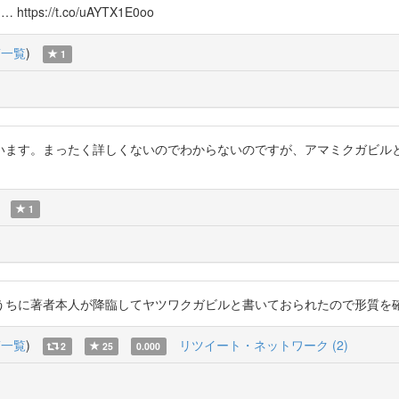
s://t.co/uAYTX1E0oo
稿一覧
)
1
ルだと思います。まったく詳しくないのでわからないのですが、アマミクガビ
1
者本人が降臨してヤツワクガビルと書いておられたので形質を確認しただけですが
稿一覧
)
リツイート・ネットワーク (2)
2
25
0.000