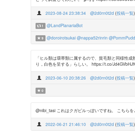
2023-08-24 23:38:34
@2d0rn0t2d
(
投稿一覧
)
@LandPlanariaBot
1
@doroirotsukai
@nappa52rinrin
@PommPudd
9
「ヒル類は環帯類に属するので、貧毛類と同様性成
り，白色を呈する」らしい。 https://t.co/Jd4GVbHJ
2023-06-10 20:38:26
@2d0rn0t2d
(
投稿一覧
)
0
@nibi_tasi これはクガビルっぽいですね。 こちらをどうぞ
2022-06-21 21:46:10
@2d0rn0t2d
(
投稿一覧
)