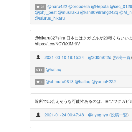
@naru422
@orobdella
@Hepota
@sec_012
22
@johji_best
@musiraku
@ksn8099rang242q
@M_na
@silurus_hikaru
@hikaru627siira 日本にはクガビルが2
https://t.co/NCYkXIMr9V
2021-03-10 19:15:34
@2d0rn0t2d
(
投稿一覧
)
@haltaq
1
@ohmuro0613
@haltaq
@yamaF222
3
近所で出会えそうな可能性あるのは、ヨツワクガビルとヤツワクガ
2021-01-24 00:47:48
@nyagnya
(
投稿一覧
)