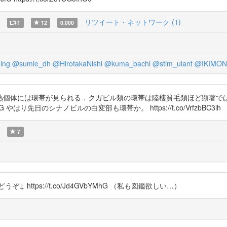
リツイート・ネットワーク (1)
1
12
0.000
ing
@sumie_dh
@HirotakaNishi
@kuma_bachi
@stim_ulant
@IKIMON
熟個体には環帯が見られる．クガビル類の環帯は陸棲貧毛類ほど顕著で
fG やはり先日のシナノビルの白変部も環帯か。 https://t.co/VrfzbBC3lh
7
↓ https://t.co/Jd4GVbYMhG （私も図鑑欲しい…）