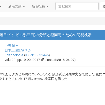
新着文献
新着投稿
無蛭目:イシビル形亜目)の分類と種同定のための簡易検索
中野 隆文
日本土壌動物学会
Edaphologia
(
ISSN:03891445
)
vol.100, pp.19-29, 2017 (Released:2018-04-27)
であるクガビル属について,その分類形質と分類学史を概説した.更にクガ
すると共に,全 17 種のための検索図を示した.