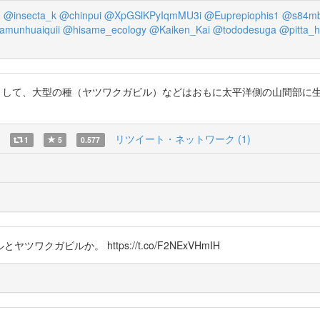
9
@insecta_k
@chinpui
@XpGSlKPyIqmMU3i
@Euprepiophis1
@s84mb
munhuaiquii
@hisame_ecology
@Kaiken_Kai
@tododesuga
@pitta_h
0種くらいいまして、大型の種（ヤツワクガビル）などはおもに太平洋側の山間部
リツイート・ネットワーク (1)
1
5
0.577
ビルか。 https://t.co/F2NExVHmIH