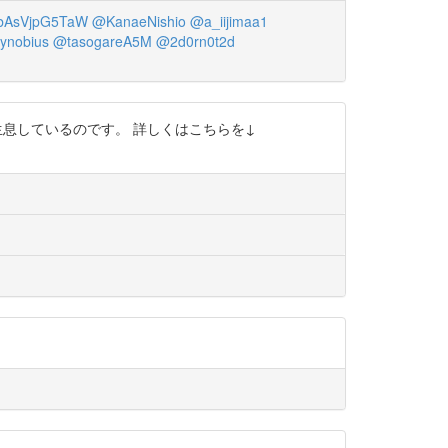
AsVjpG5TaW
@KanaeNishio
@a_iijimaa1
ynobius
@tasogareA5M
@2d0rn0t2d
に生息しているのです。 詳しくはこちらを↓