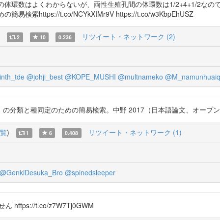
体環数はよくわからないが、両性生殖孔間の体環数は1/2+4+1/2なの
s://t.co/NCYkXIMr9V https://t.co/w3KbpEhUSZ
リツイート・ネットワーク (2)
2
10
0.236
nth_tde
@johji_best
@KOPE_MUSHI
@multnameko
@M_namunhuaiqu
種同定のための簡易検索。中野 2017（日本語論文、オープンアクセス） htt
覧
)
リツイート・ネットワーク (1)
1
6
0.408
@GenkiDesuka_Bro
@spinedsleeper
tps://t.co/z7W7Tj0GWM