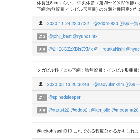
体長は8cmくらい。 中央体節（第Ⅷ〜ⅩⅩⅣ体節）の
下綱:吻無蛭目:イシビル形亜目) の分類と種同定のための簡易検索http
2020-11-24 22:37:22
@2d0rn0t2d
(
投稿一覧
)
@johji_best
@ryunosinfx
2
@2HE6GZzXBIsDXMx
@HirotakaNishi
@hyaci
9
クガビル科（ヒル下綱：吻無蛭目：イシビル形亜目）の分類と
2020-08-13 20:30:46
@naoyukinkhm
(
投稿一
@spinedsleeper
1
@naru422
@dddo2it
@kenjolie
@modama26
6
@nekohisashi919 これである程度分かるかもしれません ht