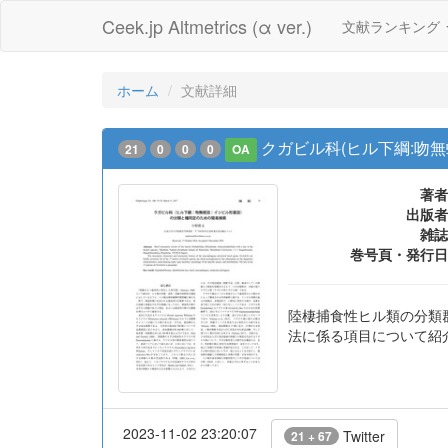
Ceek.jp Altmetrics (α ver.)
文献ランキング
ホーム
文献詳細
クガビル科(ヒル下綱:吻
21
0
0
0
OA
著者
出版者
雑誌
巻号頁・発行日
陸棲捕食性ヒル類の分類群
法に係る項目について紹介
2023-11-02 23:20:07
Twitter
21 + 67