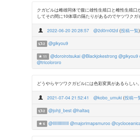
クガビルは雌雄同体で腹に雄性生殖口と雌性生殖口が
してその間に10体環の隔たりがあるのでヤツワクガビルOrobdella oc
2022-06-20 20:28:57
@2d0rn0t2d
(
投稿一覧
)
@gikyou9
2
@doroirotsukai
@Blackjokestrong
@gikyou9
11
@tricolororo
どうやらヤツワクガビルには色彩変異があるらしい。jstag
2021-07-04 21:52:41
@kobo_umuki
(
投稿一
@johji_best
@haltaq
2
@IlIIIlllIIIIIl
@majorimapsmuroo
@cycloceanic
6