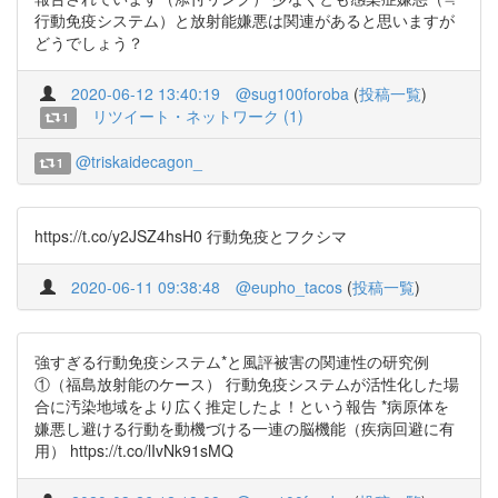
行動免疫システム）と放射能嫌悪は関連があると思いますが
どうでしょう？
2020-06-12 13:40:19
@sug100foroba
(
投稿一覧
)
リツイート・ネットワーク (1)
1
@triskaidecagon_
1
https://t.co/y2JSZ4hsH0 行動免疫とフクシマ
2020-06-11 09:38:48
@eupho_tacos
(
投稿一覧
)
強すぎる行動免疫システム*と風評被害の関連性の研究例
①（福島放射能のケース） 行動免疫システムが活性化した場
合に汚染地域をより広く推定したよ！という報告 *病原体を
嫌悪し避ける行動を動機づける一連の脳機能（疾病回避に有
用） https://t.co/lIvNk91sMQ