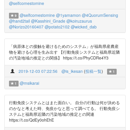
@selfcomestomine
@selfcomestomine
@1yamamon
@4QuorumSensing
9
@hand2tail
@Kasshini_Gnade
@koiruzaurus
@Norizo20160407
@potato2102
@wicked_dab
「病原体との接触を避けるためのシステム」が福島県産農産
物を避ける心理を生み出す 【行動免疫システムと福島県近隣
の汚染地域の推定との関係】 https://t.co/PhyCDRe4Y3
2019-12-03 07:22:56
@is_ikesan
(
投稿一覧
)
1
@msikarai
1
行動免疫システムとはまた面白い。 自分の行動は何が決める
のかなと考えた時、免疫かなと思って調べてる。 行動免疫シ
ステムと福島県近隣の汚染地域の推定との関連
https://t.co/QdEy0ohEhE