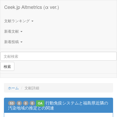
Ceek.jp Altmetrics (α ver.)
文献ランキング
新着文献
新着投稿
検索
ホーム
文献詳細
行動免疫システムと福島県近隣の
53
0
0
0
OA
汚染地域の推定との関連