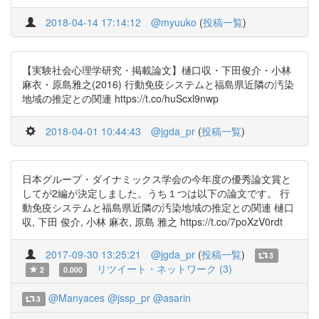
2018-04-14 17:14:12
@myuuko
(
投稿一覧
)
【実験社会心理学研究・掲載論文】樋口収・下田俊介・小林
麻衣・原島雅之(2016) 行動免疫システムと福島県近隣の汚染
地域の推定との関連 https://t.co/huScxl9nwp
2018-04-01 10:44:43
@jgda_pr
(
投稿一覧
)
日本グループ・ダイナミックス学会の今年度の優秀論文賞と
してが2編が決定しました。うち１つは以下の論文です。 行
動免疫システムと福島県近隣の汚染地域の推定との関連 樋口
収, 下田 俊介, 小林 麻衣, 原島 雅之 https://t.co/7poXzV0rdt
2017-09-30 13:25:21
@jgda_pr
(
投稿一覧
)
3
リツイート・ネットワーク (3)
2
0.000
@Manyaces
@jssp_pr
@asarin
3