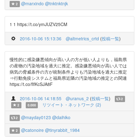
@marxindo
@tnktnktnjk
2
1 1 https://t.co/ymJUZV25CM
2016-10-06 15:13:36
@altmetrics_crtd
(
投稿一覧
)
慢性的に感染嫌悪傾向が高い人の方が低い人よりも，福島県
の産物の汚染地域を過大に推定。感染嫌悪傾向が高い人では
病気の脅威条件の方が統制条件よりも汚染地域を過大に推定
⇒行動免疫システムと福島県近隣の汚染地域の推定との関連
https://t.co/flfKcSJA8F
2016-10-06 14:18:55
@uranus_2
(
投稿一覧
)
2
リツイート・ネットワーク (2)
2
0.000
@mayday0123
@daihiko
2
@catonoire
@tinyrabbit_1984
2