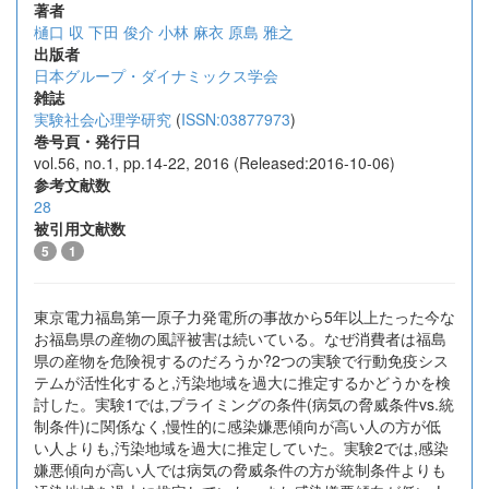
著者
樋口 収
下田 俊介
小林 麻衣
原島 雅之
出版者
日本グループ・ダイナミックス学会
雑誌
実験社会心理学研究
(
ISSN:03877973
)
巻号頁・発行日
vol.56, no.1, pp.14-22, 2016 (Released:2016-10-06)
参考文献数
28
被引用文献数
5
1
東京電力福島第一原子力発電所の事故から5年以上たった今な
お福島県の産物の風評被害は続いている。なぜ消費者は福島
県の産物を危険視するのだろうか?2つの実験で行動免疫シス
テムが活性化すると,汚染地域を過大に推定するかどうかを検
討した。実験1では,プライミングの条件(病気の脅威条件vs.統
制条件)に関係なく,慢性的に感染嫌悪傾向が高い人の方が低
い人よりも,汚染地域を過大に推定していた。実験2では,感染
嫌悪傾向が高い人では病気の脅威条件の方が統制条件よりも