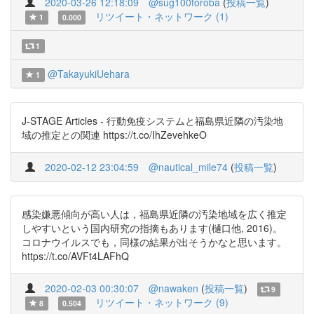
2020-03-26 12:18:09
@sug100foroba
(
投稿一覧
)
リツイート・ネットワーク (1)
1
0.000
1
@TakayukiUehara
1
J-STAGE Articles - 行動免疫システムと福島県近隣の汚染地
域の推定との関連 https://t.co/IhZevehkeO
2020-02-12 23:04:59
@nautical_mile74
(
投稿一覧
)
感染嫌悪傾向が高い人は，福島県近隣の汚染地域を広く推定
しやすいという国内研究の指摘もあります(樋口他, 2016)。
コロナウイルスでも，同様の結果が出そうかなと思います。
https://t.co/AVFt4LAFhQ
2020-02-03 00:30:07
@nawaken
(
投稿一覧
)
9
リツイート・ネットワーク (9)
8
0.504