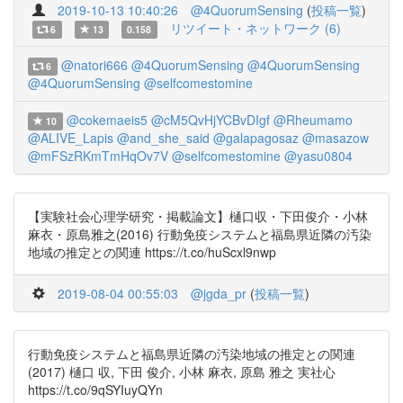
2019-10-13 10:40:26
@4QuorumSensing
(
投稿一覧
)
リツイート・ネットワーク (6)
6
13
0.158
@natori666
@4QuorumSensing
@4QuorumSensing
6
@4QuorumSensing
@selfcomestomine
@cokemaeis5
@cM5QvHjYCBvDIgf
@Rheumamo
10
@ALIVE_Lapis
@and_she_said
@galapagosaz
@masazow
@mFSzRKmTmHqOv7V
@selfcomestomine
@yasu0804
【実験社会心理学研究・掲載論文】樋口収・下田俊介・小林
麻衣・原島雅之(2016) 行動免疫システムと福島県近隣の汚染
地域の推定との関連 https://t.co/huScxl9nwp
2019-08-04 00:55:03
@jgda_pr
(
投稿一覧
)
行動免疫システムと福島県近隣の汚染地域の推定との関連
(2017) 樋口 収, 下田 俊介, 小林 麻衣, 原島 雅之 実社心
https://t.co/9qSYIuyQYn