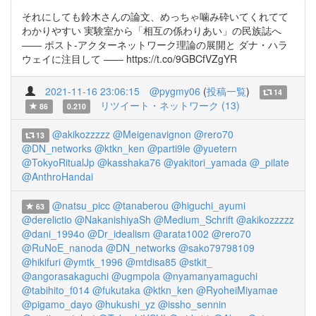
それにしても鈴木さんの論文、めっちゃ噛み砕いてくれてて
わかりやすい 実験室から「相互の係わりあい」の民族誌へ
―― ポスト‐アクターネットワーク理論の展開と ダナ・ハラ
ウェイに注目して ―― https://t.co/9GBCfVZgYR
2021-11-16 23:06:15
@pygmy06
(
投稿一覧
)
14
リツイート・ネットワーク (13)
86
0.210
@akikozzzzz
@Meigenavignon
@rero70
13
@DN_networks
@ktkn_ken
@parti9le
@yuetern
@TokyoRitualJp
@kasshaka76
@yakitori_yamada
@_pilate
@AnthroHandai
@natsu_picc
@tanaberou
@higuchi_ayumi
63
@derelictio
@NakanishiyaSh
@Medium_Schrift
@akikozzzzz
@dani_1994o
@Dr_idealism
@arata1002
@rero70
@RuNoE_nanoda
@DN_networks
@sako79798109
@hikifuri
@ymtk_1996
@mtdisa85
@stkit_
@angorasakaguchi
@ugmpola
@nyamanyamaguchi
@tabihito_f014
@fukutaka
@ktkn_ken
@RyoheiMiyamae
@pigamo_dayo
@hukushi_yz
@issho_sennin