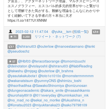
グ宣言」、アクターネットワーク理論、マルチスピーシーズ
エスノグラフィー、エスコバル的多元的世界がやっと繋がり
として理解できた気がする。難解な理論をこんなにわかりや
すく紐解いて下さる学者の方々本当に天才
https://t.co/1877U1XNNM
2023-02-12 11:47:04
@yuka__ism
(
投稿一覧
)
9
リツイート・ネットワーク (7)
71
0.250
@shiranui03
@outerlow
@manoestasmano
@isnki
7
@pseudoschz
@Hbf03
@teracottaorange
@tomomizuuchi
57
@deinotaton
@violayoshii
@shiranui03
@NabiReading
@iskwshu
@mjqag
@outerlow
@i_brahms
@yasutakakubota1
@toto1o1010o
@momstermmmmm
@wakanatstsum
@yummyONS
@shimizu_toshi
@ihsorihadihsa
@SawakoShinomiya
@omizunosan
@dungeonacademic
@takara_smile
@masashikamio
@surohaiy8919
@011everyday
@huminkaichan_mk
@no_mad_no
@sekai_no_morike
@fukushima_n
@Konatsu2023
@miyukitanaka23
@sako79798109