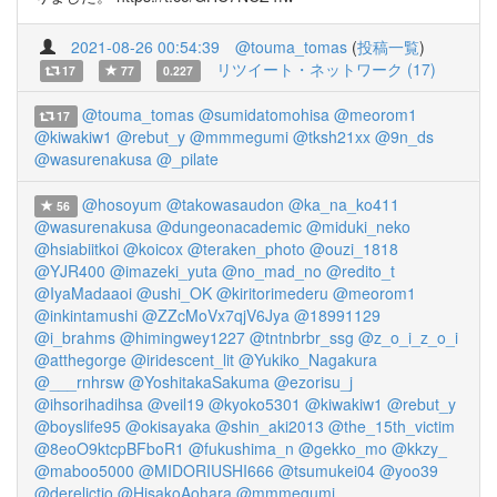
2021-08-26 00:54:39
@touma_tomas
(
投稿一覧
)
リツイート・ネットワーク (17)
17
77
0.227
@touma_tomas
@sumidatomohisa
@meorom1
17
@kiwakiw1
@rebut_y
@mmmegumi
@tksh21xx
@9n_ds
@wasurenakusa
@_pilate
@hosoyum
@takowasaudon
@ka_na_ko411
56
@wasurenakusa
@dungeonacademic
@miduki_neko
@hsiabiitkoi
@koicox
@teraken_photo
@ouzi_1818
@YJR400
@imazeki_yuta
@no_mad_no
@redito_t
@IyaMadaaoi
@ushi_OK
@kiritorimederu
@meorom1
@inkintamushi
@ZZcMoVx7qjV6Jya
@18991129
@i_brahms
@himingwey1227
@tntnbrbr_ssg
@z_o_i_z_o_i
@atthegorge
@iridescent_lit
@Yukiko_Nagakura
@___rnhrsw
@YoshitakaSakuma
@ezorisu_j
@ihsorihadihsa
@veil19
@kyoko5301
@kiwakiw1
@rebut_y
@boyslife95
@okisayaka
@shin_aki2013
@the_15th_victim
@8eoO9ktcpBFboR1
@fukushima_n
@gekko_mo
@kkzy_
@maboo5000
@MIDORIUSHI666
@tsumukei04
@yoo39
@derelictio
@HisakoAohara
@mmmegumi