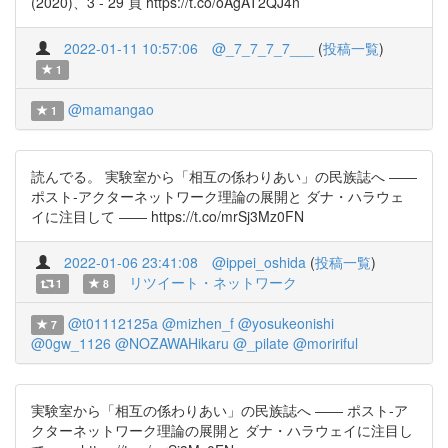
(2020)、3 - 29 頁 https://t.co/oAgAT2QJ4n
2022-01-11 10:57:06
@_7_7_7_7___
(
投稿一覧
)
1
@mamangao
1
読んでる。 実験室から「相互の係わりあい」の民族誌へ ――
ポスト‐アクターネットワーク理論の展開と ダナ・ハラウェ
イに注目して ―― https://t.co/mrSj3Mz0FN
2022-01-06 23:41:08
@ippei_oshida
(
投稿一覧
)
リツイート・ネットワーク
1
8
@t01112125a
@mizhen_f
@yosukeonishi
7
@0gw_1126
@NOZAWAHikaru
@_pilate
@moririful
実験室から「相互の係わりあい」の民族誌へ ―― ポスト‐ア
クターネットワーク理論の展開と ダナ・ハラウェイに注目し