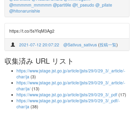
@mmmmm_mmmmm
@parti9le
@t_pseudo
@_pilate
@hitonarunishie
https://t.co/5sYIqM3Ag2
2021-07-12 20:07:22
@Sativus_sativus
(
投稿一覧
)
収集済み URL リスト
https://www.jstage.jst.go.jp/article/jjsts/29/0/29_3/_article/-
char/ja
(3)
https://www.jstage.jst.go.jp/article/jjsts/29/0/29_3/_article/-
char/ja/
(13)
https://www.jstage.jst.go.jp/article/jjsts/29/0/29_3/_pdf
(17)
https://www.jstage.jst.go.jp/article/jjsts/29/0/29_3/_pdf/-
char/ja
(38)