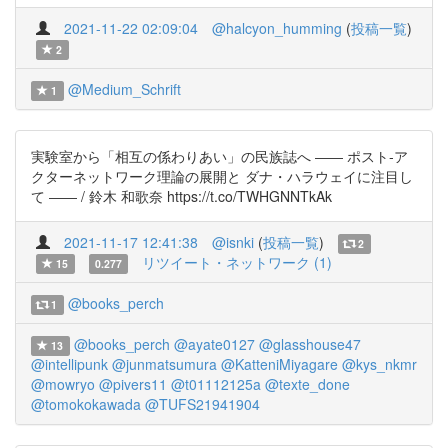
2021-11-22 02:09:04
@halcyon_humming
(
投稿一覧
)
2
@Medium_Schrift
1
実験室から「相互の係わりあい」の民族誌へ ―― ポスト‐ア
クターネットワーク理論の展開と ダナ・ハラウェイに注目し
て ―― / 鈴木 和歌奈 https://t.co/TWHGNNTkAk
2021-11-17 12:41:38
@isnki
(
投稿一覧
)
2
リツイート・ネットワーク (1)
15
0.277
@books_perch
1
@books_perch
@ayate0127
@glasshouse47
13
@intellipunk
@junmatsumura
@KatteniMiyagare
@kys_nkmr
@mowryo
@pivers11
@t01112125a
@texte_done
@tomokokawada
@TUFS21941904