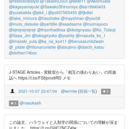
@restivecatalyst
@TakashiUSUI
@wide11
@AkomGata
@kageyamayuki
@SawakoShinomiya
@ss19940403
@yutakaiida
@jsk4_i
@poli37565455
@fjkdiet
@taka_mimura
@hacchake
@mayshirao
@yoo39
@muto_daisuke
@parti9le
@asadaame
@inuimayuco
@ejrejrejrejrejr
@ihsorihadihsa
@designyasu
@Ko_Totsuji
@Sasa_Jim
@takagiryoko
@yoshiiy
@masuda_ko_1
@imazeki_yuta
@ka_na_ko411
@berusaiumk2wain
@_pilate
@hitonarunishie
@atsujimo
@daichi_katsu
@dothen74boc
J-STAGE Articles - 実験室から「相互の係わりあい」の民族
誌へ https://t.co/FS5jonx9RD メモ
2021-10-07 22:47:04
@wrmtw
(
投稿一覧
)
1
@nasukash
1
この論文、ハラウェイと人類学の関係についての理解が深ま
りました。 https://t.co/GHC7NCZ4fw