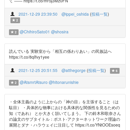
て ―― https://t.co/mrSj3Mz0FN
2021-12-29 23:39:50
@ippei_oshida
(
投稿一覧
)
2
@ChihiroSato01
@shosira
2
読んでいる 実験室から「相互の係わりあい」の民族誌へ
https://t.co/8qIfvy1yee
2021-12-25 20:51:55
@atthegorge
(
投稿一覧
)
6
@AtsmrtAtsuro
@hitonarunishie
2
・全体主義のように上からの「神の目」を主張すること（は
駄目） ・具体的な物事における具体的な関係性を見るための
知（であれ） とか大きく頷いてしまう。 下の鈴木和歌奈さん
の論文のサブタイトル：ポスト‐アクターネットワーク理論の
展開とダナ・ハラウェイに注目して https://t.co/YNtOOEsoeq