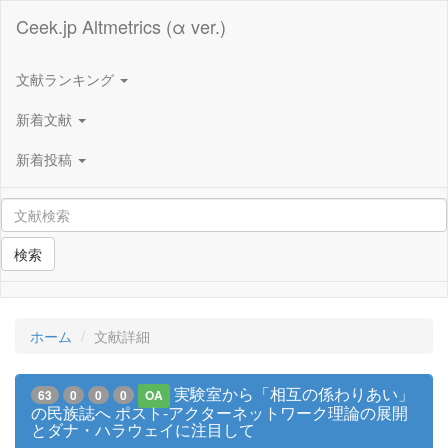
Ceek.jp Altmetrics (α ver.)
文献ランキング
新着文献
新着投稿
検索
ホーム
文献詳細
実験室から「相互の係わりあい」
63
0
0
0
OA
の民族誌へ ポスト‐アクターネットワーク理論の展開
とダナ・ハラウェイに注目して