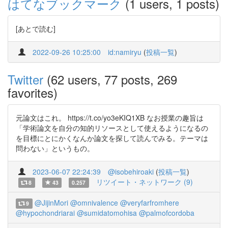
はてなブックマーク
(1 users, 1 posts)
[あとで読む]
2022-09-26 10:25:00
id:namiryu
(
投稿一覧
)
Twitter
(62 users, 77 posts, 269
favorites)
元論文はこれ。 https://t.co/yo3eKIQ1XB なお授業の趣旨は
「学術論文を自分の知的リソースとして使えるようになるの
を目標にとにかくなんか論文を探して読んでみる。テーマは
問わない」というもの。
2023-06-07 22:24:39
@isobehiroaki
(
投稿一覧
)
リツイート・ネットワーク (9)
8
43
0.257
@JijinMori
@omnivalence
@veryfarfromhere
9
@hypochondriarai
@sumidatomohisa
@palmofcordoba