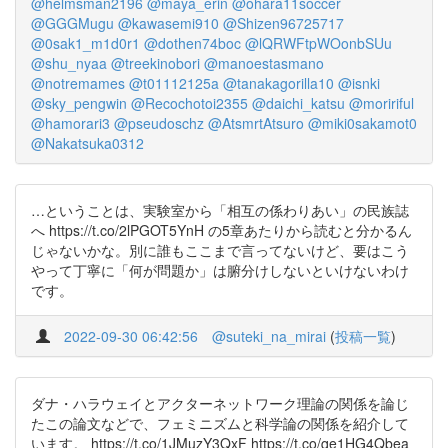
@helmsman2196
@maya_erin
@ohara11soccer
@GGGMugu
@kawasemi910
@Shizen96725717
@0sak1_m1d0r1
@dothen74boc
@lQRWFtpWOonbSUu
@shu_nyaa
@treekinobori
@manoestasmano
@notremames
@t01112125a
@tanakagorilla10
@isnki
@sky_pengwin
@Recochotoi2355
@daichi_katsu
@moririful
@hamorari3
@pseudoschz
@AtsmrtAtsuro
@miki0sakamot0
@Nakatsuka0312
…ということは、実験室から「相互の係わりあい」の民族誌
へ https://t.co/2lPGOT5YnH の5章あたりから読むと分かるん
じゃないかな。別に誰もここまで言ってないけど、要はこう
やって丁寧に「何が問題か」は腑分けしないといけないわけ
です。
2022-09-30 06:42:56
@suteki_na_mirai
(
投稿一覧
)
ダナ・ハラウェイとアクターネットワーク理論の関係を論じ
たこの論文などで、フェミニズムと科学論の関係を紹介して
います。 https://t.co/1JMuzY3QxF https://t.co/qe1HG4Qbea