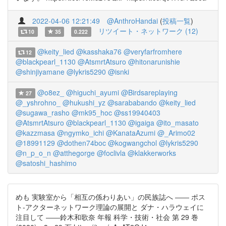
2022-04-06 12:21:49
@AnthroHandai
(
投稿一覧
)
リツイート・ネットワーク (12)
10
35
0.222
@keity_lied
@kasshaka76
@veryfarfromhere
12
@blackpearl_1130
@AtsmrtAtsuro
@hitonarunishie
@shinjiyamane
@lykris5290
@isnki
@o8ez_
@higuchi_ayumi
@Birdsareplaying
27
@_yshrohno_
@hukushi_yz
@sarababando
@keity_lied
@sugawa_rasho
@mk95_hoc
@ss19940403
@AtsmrtAtsuro
@blackpearl_1130
@igaiga
@ito_masato
@kazzmasa
@ngymko_ichi
@KanataAzumi
@_Arimo02
@18991129
@dothen74boc
@kogwangchol
@lykris5290
@n_p_o_n
@atthegorge
@foclivla
@klakkerworks
@satoshi_hashimo
めも 実験室から「相互の係わりあい」の民族誌へ ―― ポス
ト‐アクターネットワーク理論の展開と ダナ・ハラウェイに
注目して ――鈴木和歌奈 年報 科学・技術・社会 第 29 巻