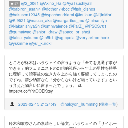
@2_0061
@Akino_Ha
@AyaTsuchiya3
27
@babiron_asahi4
@dothen74boc
@fish_dishes
@hakusen12345
@hypochondriarai
@iouioue
@JijinMori
@Kf9521
@macca_aka
@margarites_mo
@minamiyn
@NakanishiyaSh
@omnivalence
@ParZ_
@PSCS701
@qumaiwao
@shiori_draw
@space_pr_shoji
@tatsu_yakumo
@tn5b1
@ugmpola
@veryfarfromhere
@yskmme
@yui_kuroki
ところが柊木はハラウェイの言うような「全てを見通す事が
できる」的フェミニストの幻想的視座から年上の男性を勝手
に理解して贖罪後の生き方を上から強く要望してしまったの
ですね。清少納言なら「分からないけど願っています」とい
う弁えた物言いに留まったでしょう。 cf.
https://t.co/YNtOOEKxsy
2023-02-15 21:24:49
@halcyon_humming
(
投稿一覧
)
鈴木和歌奈さんの素晴らしい論文。ハラウェイの「サイボー