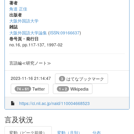
著者
角道 正佳
出版者
大阪外国語大学
雑誌
大阪外国語大学論集
(
ISSN:09166637
)
巻号頁・発行日
no.16, pp.117-137, 1997-02
言語編≪研究ノート≫
2023-11-16 21:14:47
はてなブックマーク
3
Twitter
Wikipedia
74 + 61
1 + 2
https://ci.nii.ac.jp/naid/110004668523
言及状況
変動（ピーク前後）
変動（月別）
分布