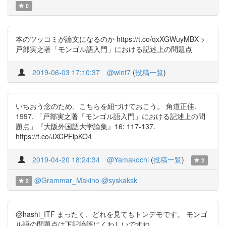
0
本のツッコミが論文になるのか https://t.co/qxXGWuyMBX >
戸部実之著「モンゴル語入門」における記述上の問題点
2019-06-03 17:10:37
@wint7
(
投稿一覧
)
いちおう念のため、こちらを紐づけておこう。 角道正佳.
1997. 「戸部実之著「モンゴル語入門」における記述上の問
題点」『大阪外国語大学論集』16: 117-137.
https://t.co/JXCPFipKO4
2019-04-20 18:24:34
@Yamakochi
(
投稿一覧
)
2
@Grammar_Makino
@syskaksk
2
@hashi_ITF まったく、どれを見てもトンデモです。 モンゴ
ル語の問題点は下記論評にくわしいですね。