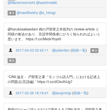
@Wartemeinnicht
@sashimiwiki
@nwaShekhy
@s_hiiragi
2
@harukosakaedani 例の戸部実之本批判の review-article と
同様の衝迫があり、言語学関係者にひろく知られればよいと
思います。 https://t.co/MedvYoyeII
2017-04-03 02:42:11
@palantien
(
投稿一覧
)
2
0
“CiNii 論文 - 戸部実之著『モンゴル語入門』における記述上
の問題点(言語編) ” https://t.co/dCboIhIJg7
2017-02-26 18:19:41
@jiangminjp
(
投稿一覧
)
最初の1ページ読んだだけで草生える CiNii 論文 - 戸部実之著