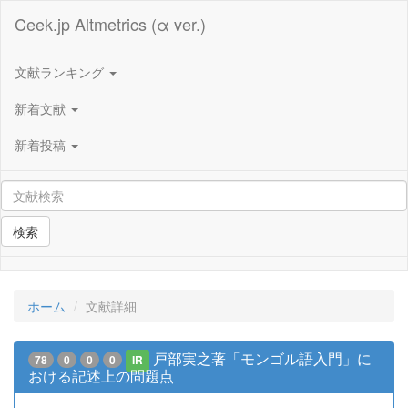
Ceek.jp Altmetrics (α ver.)
文献ランキング
新着文献
新着投稿
検索
ホーム
文献詳細
戸部実之著「モンゴル語入門」に
78
0
0
0
IR
おける記述上の問題点