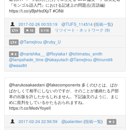
『モンゴル語入門』における記述上の問題点(言語編)
https://t.co/yBjsHxdXpT #CiNii
2017-02-26 00:53:19
@TUFS_114514
(
投稿一覧
)
リツイート・ネットワーク (9)
9
16
0.118
@Tamejirou
@ruby_U
9
@narishika__
@Roytaka1
@ichimatsu_smith
8
@lampshade_time
@takayutsch
@Tamejirou
@tmuro68
@wass80
@harukosakaedani @fakecomponents 多くのひとは、ばか
ばかしくて相手にしないのですが、そのことが連綿たる戸部
本の出版を許したかもしれません。下記論文のように、まじ
めに批判をしているかたもおられますね。
https://t.co/MedvYoyeII
2017-02-24 22:56:59
@palantien
(
投稿一覧
)
3