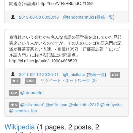
問題点(言語編) http://t.co/VrRrRBbndQ #CiNii
2013-06-08 00:33:16
@tendontennuki
(
投稿一覧
)
泰流社という会社から色んな言語の語学書を出していた戸部
実之という人がいるのですが、その人のモンゴル語入門の記
述が目茶苦茶という話。- 角道(1997)「戸部実之著『モンゴ
ル語入門』における記述上の問題点」
http://ci.nii.ac.jp/naid/110004668523
2011-02-12 20:20:11
@f_nisihara
(
投稿一覧
)
3
リツイート・ネットワーク (2)
7
0.000
@ronbuntter
2
@akirabear0
@arito_asu
@bluelotus2212
@emuyoko
5
@Islenska_tan
Wikipedia
(1 pages, 2 posts, 2