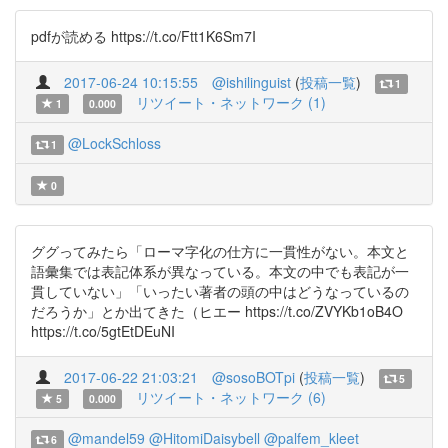
pdfが読める https://t.co/Ftt1K6Sm7I
2017-06-24 10:15:55
@ishilinguist
(
投稿一覧
)
1
リツイート・ネットワーク (1)
1
0.000
@LockSchloss
1
0
ググってみたら「ローマ字化の仕方に一貫性がない。本文と
語彙集では表記体系が異なっている。本文の中でも表記が一
貫していない」「いったい著者の頭の中はどうなっているの
だろうか」とか出てきた（ヒエー https://t.co/ZVYKb1oB4O
https://t.co/5gtEtDEuNI
2017-06-22 21:03:21
@sosoBOTpi
(
投稿一覧
)
5
リツイート・ネットワーク (6)
5
0.000
@mandel59
@HitomiDaisybell
@palfem_kleet
6