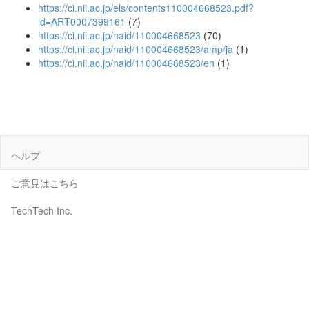
https://ci.nii.ac.jp/els/contents110004668523.pdf?
id=ART0007399161
(7)
https://ci.nii.ac.jp/naid/110004668523
(70)
https://ci.nii.ac.jp/naid/110004668523/amp/ja
(1)
https://ci.nii.ac.jp/naid/110004668523/en
(1)
ヘルプ
ご意見はこちら
TechTech Inc.