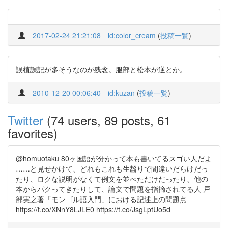
2017-02-24 21:21:08
id:color_cream
(
投稿一覧
)
誤植誤記が多そうなのが残念。服部と松本が逆とか。
2010-12-20 00:06:40
id:kuzan
(
投稿一覧
)
Twitter
(74 users, 89 posts, 61
favorites)
@homuotaku 80ヶ国語が分かって本も書いてるスゴい人だよ
……と見せかけて、どれもこれも生齧りで間違いだらけだっ
たり、ロクな説明がなくて例文を並べただけだったり、他の
本からパクってきたりして、論文で問題を指摘されてる人 戸
部実之著「モンゴル語入門」における記述上の問題点
https://t.co/XNnY8LJLE0 https://t.co/JsgLptUo5d