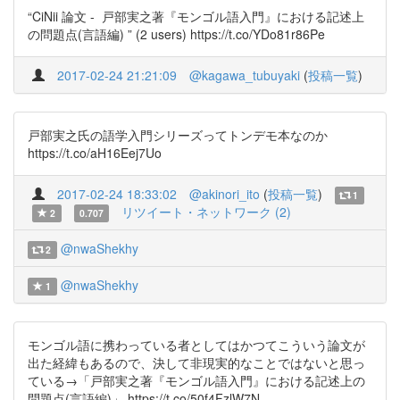
“CiNii 論文 - 戸部実之著『モンゴル語入門』における記述上
の問題点(言語編) ” (2 users) https://t.co/YDo81r86Pe
2017-02-24 21:21:09
@kagawa_tubuyaki
(
投稿一覧
)
戸部実之氏の語学入門シリーズってトンデモ本なのか
https://t.co/aH16Eej7Uo
2017-02-24 18:33:02
@akinori_ito
(
投稿一覧
)
1
リツイート・ネットワーク (2)
2
0.707
@nwaShekhy
2
@nwaShekhy
1
モンゴル語に携わっている者としてはかつてこういう論文が
出た経緯もあるので、決して非現実的なことではないと思っ
ている→「戸部実之著『モンゴル語入門』における記述上の
問題点(言語編)」 https://t.co/50f4FzlW7N