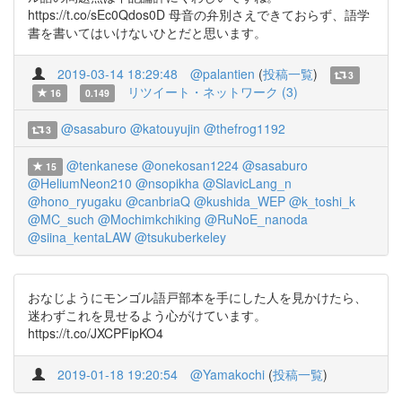
https://t.co/sEc0Qdos0D 母音の弁別さえできておらず、語学
書を書いてはいけないひとだと思います。
2019-03-14 18:29:48
@palantien
(
投稿一覧
)
3
リツイート・ネットワーク (3)
16
0.149
@sasaburo
@katouyujin
@thefrog1192
3
@tenkanese
@onekosan1224
@sasaburo
15
@HeliumNeon210
@nsopikha
@SlavicLang_n
@hono_ryugaku
@canbriaQ
@kushida_WEP
@k_toshi_k
@MC_such
@Mochimkchiking
@RuNoE_nanoda
@siina_kentaLAW
@tsukuberkeley
おなじようにモンゴル語戸部本を手にした人を見かけたら、
迷わずこれを見せるよう心がけています。
https://t.co/JXCPFipKO4
2019-01-18 19:20:54
@Yamakochi
(
投稿一覧
)