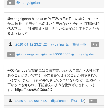
@mongolgotan
1
@mongolgotan https://t.co/MFDWzxEuhT この論文でしょう
か… 同社、戸部先生の名前だと売れないと分かって以降の時
代の本は「○○社編集部・編」みたいな表記にしてることがあ
るようねわす
2020-08-12 23:21:25
@Latina_tan
(
投稿一覧
)
4
@vendangeuse
@mosek90810599
@mongolgotan
3
@05Pamuda 実質的には英語で書かれた入門書からの抄訳で
あることが多いです (一部の著書ではそのことが明示されて
います)。また、母音の弁別さえできていないなど、記述の不
正確さでも知られ、下記論文のような批判がなされていま
す。 https://t.co/sEc0Qdos0D
2020-01-20 00:44:23
@palantien
(
投稿一覧
)
1