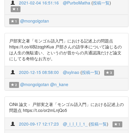
2021-02-04 16:51:16
@PurboMatha
(
投稿一覧
)
1
@mongolgotan
1
戸部実之著「モンゴル語入門」における記述上の問題点
https://t.co/6B2zqghKua 戸部さんの語学本について論じるの
は人生の無駄遣い、というのが昔からの共通認識だけど論文
にしてる奇特なお方が。
2020-12-15 08:58:00
@xylnao
(
投稿一覧
)
3
@mongolgotan
@n_kane
2
CiNii 論文 - 戸部実之著「モンゴル語入門」における記述上の
問題点 https://t.co/or2mLnjQo5
2020-09-17 12:17:23
@_i_l_I_l_1_
(
投稿一覧
)
1