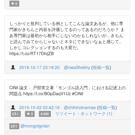
0
しっかりと批判している例としてこんな論文あるが、他に専
門家がきちんと内容を評価してるのってあるのだろうか？ ま
あ専門家は最初から相手にしないのかもしれないが…きちん
と読んでみてからじゃないとネタにできないなぁと感じて。
しかしコレクションするのも大変だ。
https://t.co/RT17DIvjZB
2019-10-17 23:18:20
@nwaShekhy
(
投稿一覧
)
CiNii 論文 - 戸部実之著「モンゴル語入門」における記述上の
問題点 https://t.co/BGpDaqV1Uz #CiNii
2019-10-02 02:42:16
@chihiroiinamae
(
投稿一覧
)
リツイート・ネットワーク (1)
1
3
0.000
@mongolgotan
1