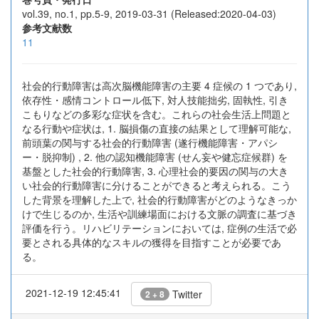
vol.39, no.1, pp.5-9, 2019-03-31 (Released:2020-04-03)
参考文献数
11
社会的行動障害は高次脳機能障害の主要 4 症候の 1 つであり,
依存性・感情コントロール低下, 対人技能拙劣, 固執性, 引き
こもりなどの多彩な症状を含む。これらの社会生活上問題と
なる行動や症状は, 1. 脳損傷の直接の結果として理解可能な,
前頭葉の関与する社会的行動障害 (遂行機能障害・アパシ
ー・脱抑制) , 2. 他の認知機能障害 (せん妄や健忘症候群) を
基盤とした社会的行動障害, 3. 心理社会的要因の関与の大き
い社会的行動障害に分けることができると考えられる。こう
した背景を理解した上で, 社会的行動障害がどのようなきっか
けで生じるのか, 生活や訓練場面における文脈の調査に基づき
評価を行う。リハビリテーションにおいては, 症例の生活で必
要とされる具体的なスキルの獲得を目指すことが必要であ
る。
2021-12-19 12:45:41
Twitter
2 + 8