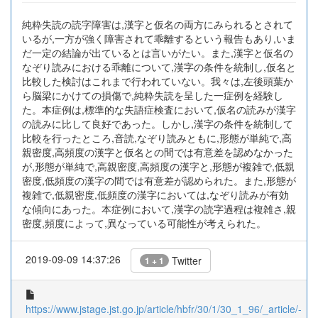
純粋失読の読字障害は,漢字と仮名の両方にみられるとされて
いるが,一方が強く障害されて乖離するという報告もあり,いま
だ一定の結論が出ているとは言いがたい。また,漢字と仮名の
なぞり読みにおける乖離について,漢字の条件を統制し,仮名と
比較した検討はこれまで行われていない。我々は,左後頭葉か
ら脳梁にかけての損傷で,純粋失読を呈した一症例を経験し
た。本症例は,標準的な失語症検査において,仮名の読みが漢字
の読みに比して良好であった。しかし,漢字の条件を統制して
比較を行ったところ,音読,なぞり読みともに,形態が単純で,高
親密度,高頻度の漢字と仮名との間では有意差を認めなかった
が,形態が単純で,高親密度,高頻度の漢字と,形態が複雑で,低親
密度,低頻度の漢字の間では有意差が認められた。また,形態が
複雑で,低親密度,低頻度の漢字においては,なぞり読みが有効
な傾向にあった。本症例において,漢字の読字過程は複雑さ,親
密度,頻度によって,異なっている可能性が考えられた。
2019-09-09 14:37:26
Twitter
1 + 1
https://www.jstage.jst.go.jp/article/hbfr/30/1/30_1_96/_article/-