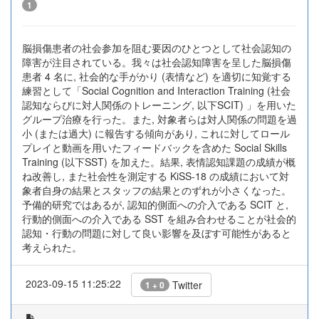
1
脳損傷患者の社会参加を阻む要因のひとつとして社会認知の
障害が注目されている。我々は社会認知障害を呈した脳損傷
患者 4 名に, 社会的な手がかり (表情など) を適切に知覚する
練習として「Social Cognition and Interaction Training (社会
認知ならびに対人関係のトレーニング, 以下SCIT) 」を用いた
グループ治療を行った。また, 対象者らは対人関係の問題を過
小 (または過大) に報告する傾向があり, これに対してロール
プレイと動画を用いたフィードバックを含めた Social Skills
Training (以下SST) を加えた。結果, 表情認知課題の成績が概
ね改善し, また社会性を測定する KiSS-18 の成績において対
象者自身の結果とスタッフの結果とのずれが小さくなった。
予備的研究ではあるが, 認知的側面への介入である SCIT と,
行動的側面への介入である SST を組み合わせることが社会的
認知・行動の問題に対して良い影響を及ぼす可能性があると
考えられた。
2023-09-15 11:25:22
Twitter
1 + 0