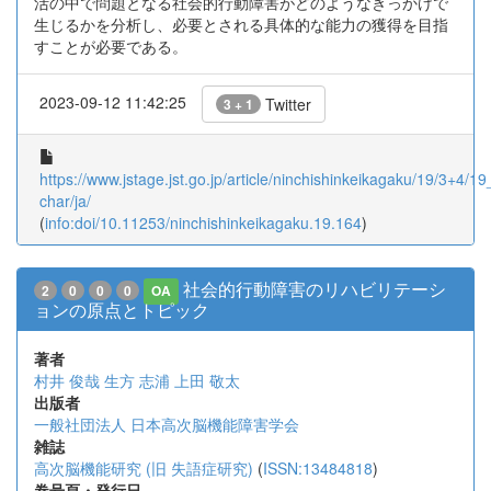
活の中で問題となる社会的行動障害がどのようなきっかけで
生じるかを分析し、必要とされる具体的な能力の獲得を目指
すことが必要である。
2023-09-12 11:42:25
Twitter
3 + 1
https://www.jstage.jst.go.jp/article/ninchishinkeikagaku/19/3+4/19
char/ja/
(
info:doi/10.11253/ninchishinkeikagaku.19.164
)
社会的行動障害のリハビリテーシ
2
0
0
0
OA
ョンの原点とトピック
著者
村井 俊哉
生方 志浦
上田 敬太
出版者
一般社団法人 日本高次脳機能障害学会
雑誌
高次脳機能研究 (旧 失語症研究)
(
ISSN:13484818
)
巻号頁・発行日