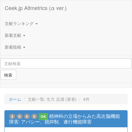
Ceek.jp Altmetrics (α ver.)
文献ランキング
新着文献
新着投稿
検索
ホーム
文献一覧: 生方 志浦 (著者)
4件
精神科の立場からみた高次脳機能
3
0
0
0
OA
障害: アパシー、脱抑制、遂行機能障害