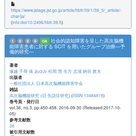
https://www.jstage.jst.go.jp/article/hbfr/39/1/39_5/_article/-
char/ja/
(
info:doi/10.2496/hbfr.39.5
)
社会的認知障害を呈した高次脳機
1
0
0
0
OA
能障害患者に対する SCIT を用いたグループ治療―予
備的研究―
著者
塚越 千尋
俵 あゆみ
松岡 慧
生方 志浦
納谷 敦夫
出版者
一般社団法人 日本高次脳機能障害学会
雑誌
高次脳機能研究 (旧 失語症研究)
(
ISSN:13484818
)
巻号頁・発行日
vol.36, no.3, pp.450-458, 2016-09-30 (Released:2017-10-
05)
参考文献数
28
被引用文献数