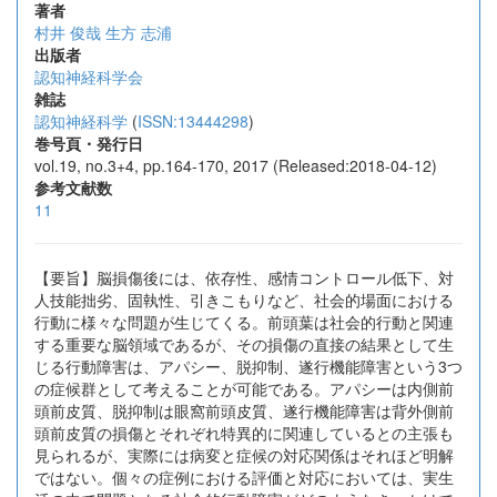
著者
村井 俊哉
生方 志浦
出版者
認知神経科学会
雑誌
認知神経科学
(
ISSN:13444298
)
巻号頁・発行日
vol.19, no.3+4, pp.164-170, 2017 (Released:2018-04-12)
参考文献数
11
【要旨】脳損傷後には、依存性、感情コントロール低下、対
人技能拙劣、固執性、引きこもりなど、社会的場面における
行動に様々な問題が生じてくる。前頭葉は社会的行動と関連
する重要な脳領域であるが、その損傷の直接の結果として生
じる行動障害は、アパシー、脱抑制、遂行機能障害という3つ
の症候群として考えることが可能である。アパシーは内側前
頭前皮質、脱抑制は眼窩前頭皮質、遂行機能障害は背外側前
頭前皮質の損傷とそれぞれ特異的に関連しているとの主張も
見られるが、実際には病変と症候の対応関係はそれほど明解
ではない。個々の症例における評価と対応においては、実生