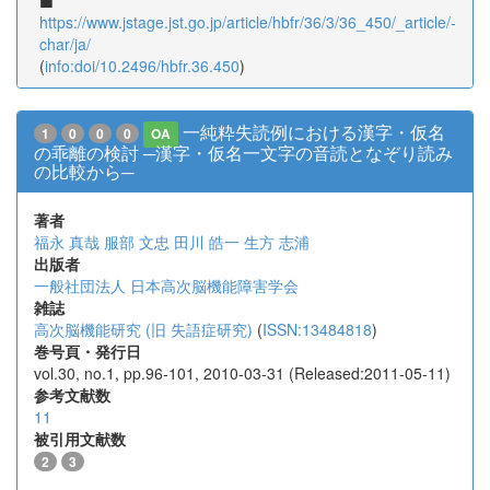
https://www.jstage.jst.go.jp/article/hbfr/36/3/36_450/_article/-
char/ja/
(
info:doi/10.2496/hbfr.36.450
)
一純粋失読例における漢字・仮名
1
0
0
0
OA
の乖離の検討 ─漢字・仮名一文字の音読となぞり読み
の比較から─
著者
福永 真哉
服部 文忠
田川 皓一
生方 志浦
出版者
一般社団法人 日本高次脳機能障害学会
雑誌
高次脳機能研究 (旧 失語症研究)
(
ISSN:13484818
)
巻号頁・発行日
vol.30, no.1, pp.96-101, 2010-03-31 (Released:2011-05-11)
参考文献数
11
被引用文献数
2
3