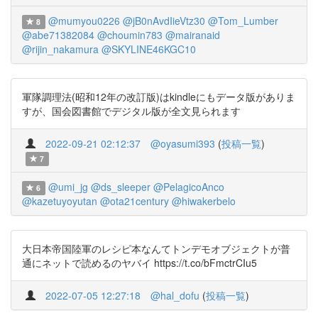
@mumyou0226
@jB0nAvdIieVtz30
@Tom_Lumber
8
@abe71382084
@choumin783
@mairanaid
@rijin_nakamura
@SKYLINE46KGC10
軍隊調理法(昭和12年の改訂版)はkindleにもデータ版がありま
すが、国会図書館でデジタル版が全文見られます
2022-09-21 02:12:37
@oyasumi393
(
投稿一覧
)
7
@umi_jg
@ds_sleeper
@PelagicoAnco
6
@kazetuyoyutan
@ota21century
@hiwakerbelo
大日本帝国陸軍のレシピ本なんてトンデモオブジェクトが普
通にネットで読めるのヤバイ https://t.co/bFmctrCIu5
2022-07-05 12:27:18
@hal_dofu
(
投稿一覧
)