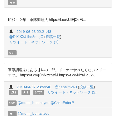
0
昭和１２年 軍隊調理法 https://t.co/JJIEjQzEUa
2019-06-23 22:21:48
@DlKtKXJ1hq5dbgC
(
投稿一覧
)
リツイート・ネットワーク (1)
1
軍隊調理法にある甘味の一部。ドーナツ食べたくない？ドー
ナツ。 https://t.co/jOnNize5yM https://t.co/NYaHqu2l8j
2019-04-07 23:59:46
@napalm240
(
投稿一覧
)
リツイート・ネットワーク (2)
2
1
0.707
@mumi_buntaityou
@CakeEaterP
2
@mumi_buntaityou
1