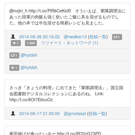
@nojiri_h http://t.co/PiR6CeKsXf そういえば、軍隊調理法に
あった陸軍の肉飯も強く炊いたご飯に具を混ぜるものでし
た。他の本では牛缶混ぜる簡易レシピも見ました。
2014-09-26 20:16:22
@rwalker13
(
投稿一覧
)
1
リツイート・ネットワーク (1)
1
1.000
@hytdsh
1
@hytdsh
1
さっき『きょうの料理』に出てきた『軍隊調理法』。国立国
会図書館デジタルコレクションにあるのね。 Link:
http://t.co/8OI7E6cuOz
2014-09-17 21:39:09
@gmotasat
(
投稿一覧
)
竜田揚げが食べたいネー http://t.co/IR70zG73PD