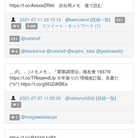
https://t.co/AxexsiZR90 自分用メモ 後で読む
2021-07-11 20:15:12
@kaeruland
(
投稿一覧
)
1
リツイート・ネットワーク (1)
4
0.500
@catshelf
1
@black4nue
@catshelf
@eupho_tuba
@geishawaltz
4
＿〆(。。)メモメモ… 『軍隊調理法』糧友會 1937年
https://t.co/TRbqwvdLIp ６年振りの 増補改訂版。良書だ
(^o^) https://t.co/g5lGZdKBEa
2021-07-07 11:55:20
@vishunu0202
(
投稿一覧
)
1
@imagawatatsuya
1
https://t.co/R4V4rLsxR3