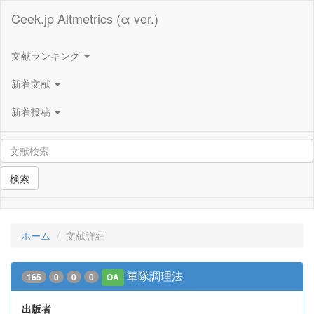
Ceek.jp Altmetrics (α ver.)
文献ランキング
新着文献
新着投稿
検索
ホーム
文献詳細
軍隊調理法
165
0
0
0
OA
出版者