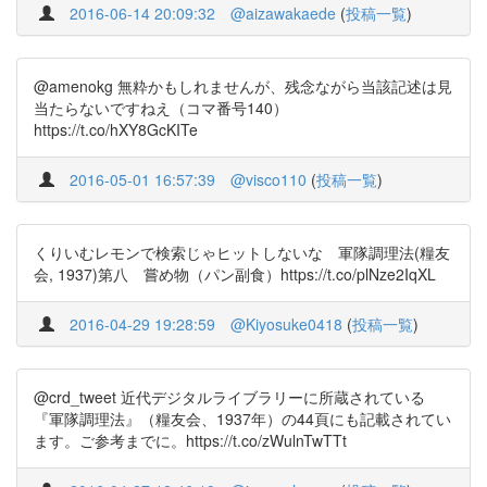
2016-06-14 20:09:32
@aizawakaede
(
投稿一覧
)
@amenokg 無粋かもしれませんが、残念ながら当該記述は見
当たらないですねえ（コマ番号140）
https://t.co/hXY8GcKITe
2016-05-01 16:57:39
@visco110
(
投稿一覧
)
くりいむレモンで検索じゃヒットしないな 軍隊調理法(糧友
会, 1937)第八 嘗め物（パン副食）https://t.co/plNze2IqXL
2016-04-29 19:28:59
@Kiyosuke0418
(
投稿一覧
)
@crd_tweet 近代デジタルライブラリーに所蔵されている
『軍隊調理法』（糧友会、1937年）の44頁にも記載されてい
ます。ご参考までに。https://t.co/zWulnTwTTt