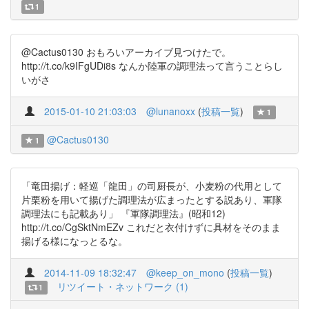
1
@Cactus0130 おもろいアーカイブ見つけたで。
http://t.co/k9IFgUDi8s なんか陸軍の調理法って言うことらし
いがさ
2015-01-10 21:03:03
@lunanoxx
(
投稿一覧
)
1
@Cactus0130
1
「竜田揚げ：軽巡「龍田」の司厨長が、小麦粉の代用として
片栗粉を用いて揚げた調理法が広まったとする説あり、軍隊
調理法にも記載あり」 『軍隊調理法』(昭和12)
http://t.co/CgSktNmEZv これだと衣付けずに具材をそのまま
揚げる様になっとるな。
2014-11-09 18:32:47
@keep_on_mono
(
投稿一覧
)
リツイート・ネットワーク (1)
1