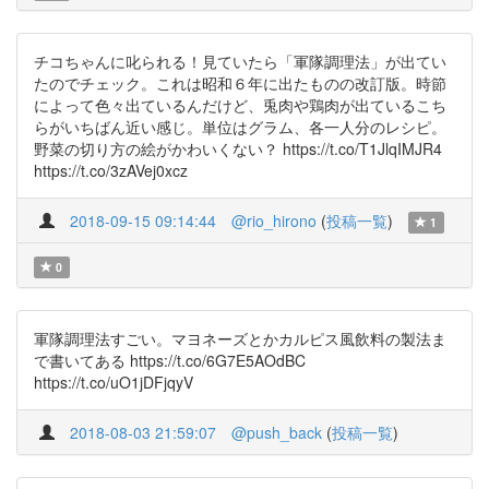
チコちゃんに叱られる！見ていたら「軍隊調理法」が出てい
たのでチェック。これは昭和６年に出たものの改訂版。時節
によって色々出ているんだけど、兎肉や鶏肉が出ているこち
らがいちばん近い感じ。単位はグラム、各一人分のレシピ。
野菜の切り方の絵がかわいくない？ https://t.co/T1JlqIMJR4
https://t.co/3zAVej0xcz
2018-09-15 09:14:44
@rio_hirono
(
投稿一覧
)
1
0
軍隊調理法すごい。マヨネーズとかカルピス風飲料の製法ま
で書いてある https://t.co/6G7E5AOdBC
https://t.co/uO1jDFjqyV
2018-08-03 21:59:07
@push_back
(
投稿一覧
)