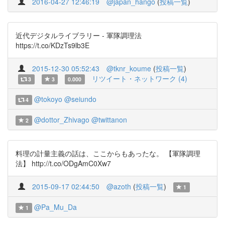
2016-04-27 12:46:19
@japan_hango
(
投稿一覧
)
近代デジタルライブラリー - 軍隊調理法
https://t.co/KDzTs9lb3E
2015-12-30 05:52:43
@tknr_koume
(
投稿一覧
)
リツイート・ネットワーク (4)
3
3
0.000
@tokoyo
@seiundo
4
@dottor_Zhivago
@twittanon
2
料理の計量主義の話は、ここからもあったな。 【軍隊調理
法】 http://t.co/ODgAmC0Xw7
2015-09-17 02:44:50
@azoth
(
投稿一覧
)
1
@Pa_Mu_Da
1