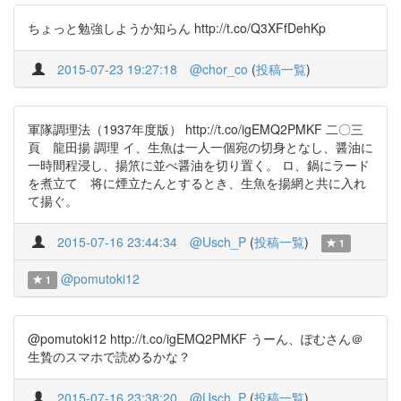
ちょっと勉強しようか知らん http://t.co/Q3XFfDehKp
2015-07-23 19:27:18
@chor_co
(
投稿一覧
)
軍隊調理法（1937年度版） http://t.co/igEMQ2PMKF 二〇三
頁 龍田揚 調理 イ、生魚は一人一個宛の切身となし、醤油に
一時間程浸し、揚笊に並べ醤油を切り置く。 ロ、鍋にラード
を煮立てゝ将に煙立たんとするとき、生魚を揚網と共に入れ
て揚ぐ。
2015-07-16 23:44:34
@Usch_P
(
投稿一覧
)
1
@pomutoki12
1
@pomutoki12 http://t.co/igEMQ2PMKF うーん、ぽむさん＠
生贄のスマホで読めるかな？
2015-07-16 23:38:20
@Usch_P
(
投稿一覧
)