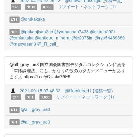
2022-04-20 22:29:13
@showa_nostalgic
(
投稿一覧
)
リツイート・ネットワーク (1)
1
10
0.333
@omkakaka
1
@pakaojisan2nd
@yamachan7438
@okann2021
9
@omkakaka
@antique_mineral
@jp2075im
@ryu54489380
@macyasan3
@_R_call_
@all_gray_ue3 国立国会図書館デジタルコレクションにある
「軍隊調理法」にも、かなりの数のカタカナメニューがあり
ますよ https://t.co/yQUaiaG9E5
2021-09-15 07:48:33
@Demidead1
(
投稿一覧
)
リツイート・ネットワーク (1)
1
1
1.000
@all_gray_ue3
1
@all_gray_ue3
1