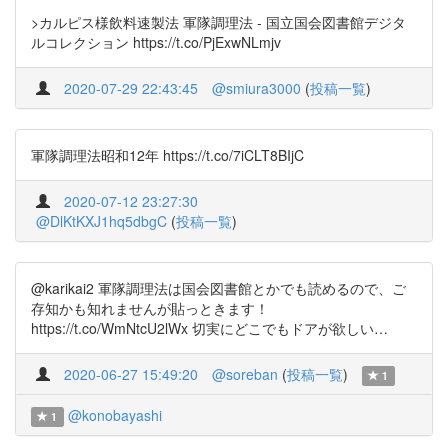
>カルピス様飲料速製法 軍隊調理法 - 国立国会図書館デジタ
ルコレクション https://t.co/PjExwNLmjv
2020-07-29 22:43:45
@smiura3000
(
投稿一覧
)
軍隊調理法昭和12年 https://t.co/7iCLT8BIjC
2020-07-12 23:27:30
@DlKtKXJ1hq5dbgC
(
投稿一覧
)
@karikai2 軍隊調理法は国会図書館とかでも読めるので、ご
存知かも知れませんが貼っときます！
https://t.co/WmNtcU2lWx 切実にどこでもドアが欲しい…
2020-06-27 15:49:20
@soreban
(
投稿一覧
)
1
@konobayashi
1