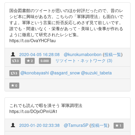
国会図書館のツイートが思いのほか好評だったので、昔のレ
シピ本に興味がある方。こちらの「軍隊調理法」も面白いで
すよ。軍隊という言葉に拒否反応しめさず見て欲しいです。
誰でも・間違いなく・栄養があって・美味しい食事が作れる
ように徹底して研究されたレシピ集。
https://t.co/OvaYHCFfau
2020-04-05 16:28:08
@kurokumabonbon
(
投稿一覧
)
リツイート・ネットワーク (3)
3
2
0.000
@konobayashi
@asgard_snow
@suzuki_tabeta
3
0
これでも読んで暇を潰そう 軍隊調理法
https://t.co/DOjxOPmUA1
2020-01-20 02:33:38
@TamuraSP
(
投稿一覧
)
1