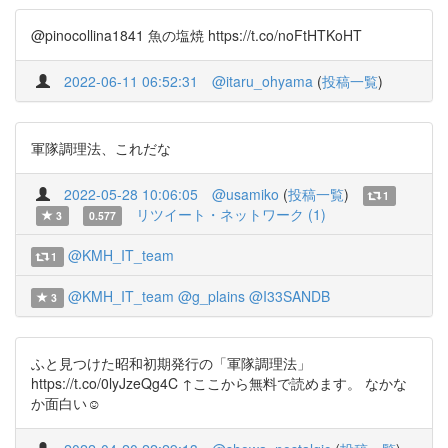
@pinocollina1841 魚の塩焼 https://t.co/noFtHTKoHT
2022-06-11 06:52:31
@itaru_ohyama
(
投稿一覧
)
軍隊調理法、これだな
2022-05-28 10:06:05
@usamiko
(
投稿一覧
)
1
リツイート・ネットワーク (1)
3
0.577
@KMH_IT_team
1
@KMH_IT_team
@g_plains
@I33SANDB
3
ふと見つけた昭和初期発行の「軍隊調理法」
https://t.co/0lyJzeQg4C ↑ここから無料で読めます。 なかな
か面白い☺️