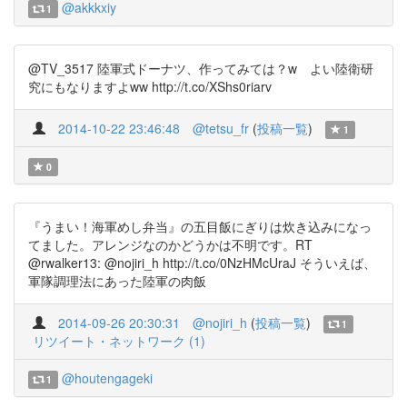
@akkkxiy
1
@TV_3517 陸軍式ドーナツ、作ってみては？w よい陸衛研
究にもなりますよww http://t.co/XShs0riarv
2014-10-22 23:46:48
@tetsu_fr
(
投稿一覧
)
1
0
『うまい！海軍めし弁当』の五目飯にぎりは炊き込みになっ
てました。アレンジなのかどうかは不明です。RT
@rwalker13: @nojiri_h http://t.co/0NzHMcUraJ そういえば、
軍隊調理法にあった陸軍の肉飯
2014-09-26 20:30:31
@nojiri_h
(
投稿一覧
)
1
リツイート・ネットワーク (1)
@houtengageki
1