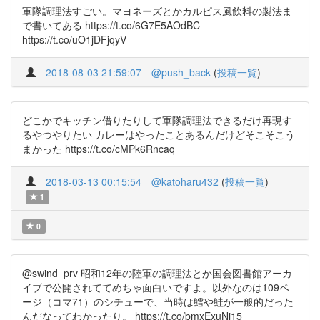
軍隊調理法すごい。マヨネーズとかカルピス風飲料の製法ま
で書いてある https://t.co/6G7E5AOdBC
https://t.co/uO1jDFjqyV
2018-08-03 21:59:07
@push_back
(
投稿一覧
)
どこかでキッチン借りたりして軍隊調理法できるだけ再現す
るやつやりたい カレーはやったことあるんだけどそこそこう
まかった https://t.co/cMPk6Rncaq
2018-03-13 00:15:54
@katoharu432
(
投稿一覧
)
1
0
@swind_prv 昭和12年の陸軍の調理法とか国会図書館アーカ
イブで公開されててめちゃ面白いですよ。以外なのは109ペ
ージ（コマ71）のシチューで、当時は鱈や鮭が一般的だった
んだなってわかったり。 https://t.co/bmxExuNj15