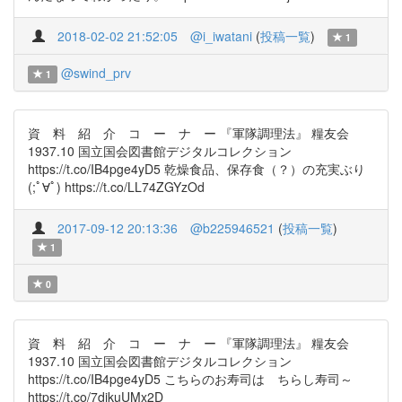
2018-02-02 21:52:05
@i_iwatani
(
投稿一覧
)
1
@swind_prv
1
資 料 紹 介 コ ー ナ ー 『軍隊調理法』 糧友会
1937.10 国立国会図書館デジタルコレクション
https://t.co/IB4pge4yD5 乾燥食品、保存食（？）の充実ぶり
(;ﾟ∀ﾟ) https://t.co/LL74ZGYzOd
2017-09-12 20:13:36
@b225946521
(
投稿一覧
)
1
0
資 料 紹 介 コ ー ナ ー 『軍隊調理法』 糧友会
1937.10 国立国会図書館デジタルコレクション
https://t.co/IB4pge4yD5 こちらのお寿司は ちらし寿司～
https://t.co/7djkuUMx2D