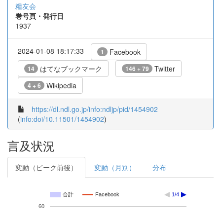
糧友会
巻号頁・発行日
1937
2024-01-08 18:17:33
Facebook
1
はてなブックマーク
Twitter
14
146 + 79
Wikipedia
4 + 6
https://dl.ndl.go.jp/info:ndljp/pid/1454902
(
info:doi/10.11501/1454902
)
言及状況
変動（ピーク前後）
変動（月別）
分布
合計
Facebook
1/4
60