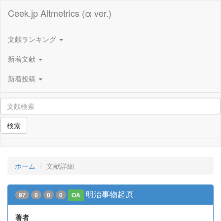
Ceek.jp Altmetrics (α ver.)
文献ランキング
新着文献
新着投稿
検索
ホーム
文献詳細
明治事物起原
97
0
0
0
OA
著者