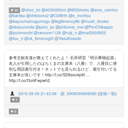
@chez_toi
@4000000mt
@850binetu
@arco_camino
22
@baritsu
@chibicoro2
@CkWrth
@e_moritou
@kayuumamogumogu
@legilimency86
@mush_kinoko
@obscurunda
@pero_az
@philomel_mel
@PonChikappo
@purimocchi
@ramune1128
@ruiji_n
@tmaf2693825
@tou_ri
@uk_kimonogirl
@YasuKosode
参考文献友達が教えてくれたよ！ 石井研堂『明示事物起源』
友人が引用したのはちくまの文庫本（八冊）で、八冊目に便
利な用語索引付き！ネットでも見られるけど、索引付いてる
文庫本が良いです！http://t.co/SD8axv4p9I …
http://t.co/f3o9Fwpwh2
2015-09-09 21:43:08
@_0909090909090
(
投稿一覧
)
1
0