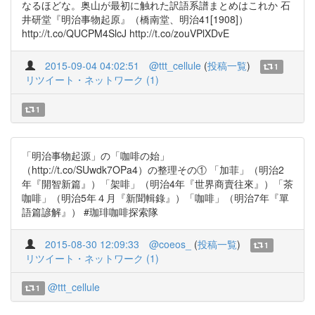
なるほどな。奥山が最初に触れた訳語系譜まとめはこれか 石
井研堂『明治事物起原』（橋南堂、明治41[1908]）
http://t.co/QUCPM4SlcJ http://t.co/zouVPlXDvE
2015-09-04 04:02:51
@ttt_cellule
(
投稿一覧
)
1
リツイート・ネットワーク (1)
1
「明治事物起源」の「咖啡の始」
（http://t.co/SUwdk7OPa4）の整理その① 「加菲」（明治2
年『開智新篇』）「架啡」（明治4年『世界商賣往來』）「茶
咖啡」（明治5年４月『新聞輯錄』）「咖啡」（明治7年『單
語篇諺解』） #珈琲咖啡探索隊
2015-08-30 12:09:33
@coeos_
(
投稿一覧
)
1
リツイート・ネットワーク (1)
@ttt_cellule
1