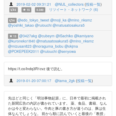
2019-02-02 09:31:21
@NIJL_collectors
(
投稿一覧
)
リツイート・ネットワーク (6)
6
15
0.340
@edo_tokyo_tweet
@moji_ka
@mino_nksmz
6
@yoshiki_takao
@ruiouchi
@matusatosakura5
@3427akg
@cubeym
@iSachiko
@kamiyano
13
@kuroneko1840
@matusatosakura5
@mino_nksmz
@mizusan823
@noraguma_bobu
@okjma
@POKEPEEK2011
@ruiouchi
@senyowa
https://t.co/lndq3R1cvz 後で読む。
2019-01-20 07:00:17
@tama_2gk
(
投稿一覧
)
先ほどと同じく「明治事物起源」に、日本で最初に掲載され
た新聞広告の内訳が書かれています。 薬、食品、書籍、なん
かは今と変わらない。牛肉と豚の書き方が違うのは、豚は生
体なんでしょうな。 前から順に読んでいくと最後の「教授」