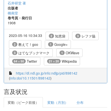
石井研堂 著
出版者
橋南堂
巻号頁・発行日
1908
2023-05-16 10:34:33
知恵袋
レファ協
2
3
教えて！goo
Google+
2
1
はてなブックマーク
OKWave
3
1
Twitter
Wikipedia
64 + 50
21 + 20
https://dl.ndl.go.jp/info:ndljp/pid/898142
(
info:doi/10.11501/898142
)
言及状況
変動（ピーク前後）
変動（月別）
分布