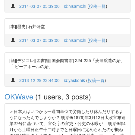
2014-03-07 05:39:00
id:hisamichi
(
投稿一覧
)
[本][歴史] 石井研堂
2014-03-07 05:39:00
id:hisamichi
(
投稿一覧
)
[酒][デジコレ][図書館][国会図書館] 224-225「麦酒醸造の始」
「 ビーアホールの始」
2013-12-29 23:44:00
id:yaskohik
(
投稿一覧
)
OKWave
(1 users, 3 posts)
＞日本人はいつから一週間単位で労働したり休んだりするよ
うになったんでしょうか？ 明治9(1876)年3月12日太政官布達
第27号に基づいて、官公庁の官吏・公吏の休暇が、 明治9年4
月から土曜日正午十二時までと日曜日に定められたのが概ね