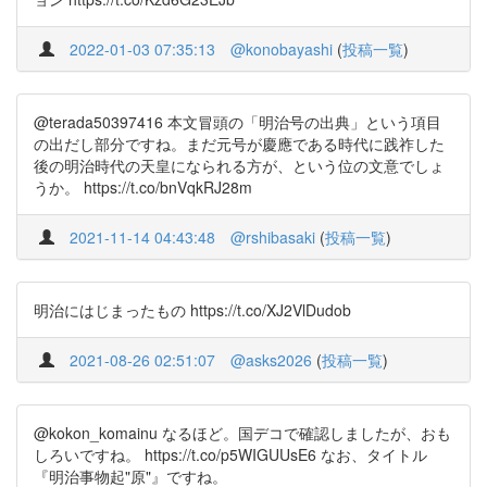
2022-01-03 07:35:13
@konobayashi
(
投稿一覧
)
@terada50397416 本文冒頭の「明治号の出典」という項目
の出だし部分ですね。まだ元号が慶應である時代に践祚した
後の明治時代の天皇になられる方が、という位の文意でしょ
うか。 https://t.co/bnVqkRJ28m
2021-11-14 04:43:48
@rshibasaki
(
投稿一覧
)
明治にはじまったもの https://t.co/XJ2VlDudob
2021-08-26 02:51:07
@asks2026
(
投稿一覧
)
@kokon_komainu なるほど。国デコで確認しましたが、おも
しろいですね。 https://t.co/p5WIGUUsE6 なお、タイトル
『明治事物起"原"』ですね。