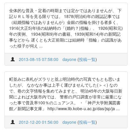
全体的な普及・定着の時期までは定かではありませんが、 下
記ＵＲＬ等を見る限りでは、 1878(明治6)年の雑誌記事では
（結婚指輪ではありませんが）金銀の指輪を掛ける者多く、
1916(大正5)年頃の結納時の「(婚約？)指輪」、 1926(昭和元)
年の実例、 1934(昭和9)年の書籍、1939(昭和14)年の新聞記
事などから 遅くとも大正前期には結納時「指輪」の認識があ
った様子が伺え ...
2013-08-15 07:58:00
dayone
(
投稿一覧
)
町並みに表札がズラリと並ぶ明治時代の写真でもとも思いま
したが、 なかなか事は上手く運びませんでした(＞＜) なの
で、巷の文字情報を集めてみますと、 明治45年の大阪毎日新
聞によれば大阪市内では、 警察の戸口調査が非常に厳重にな
った事で普及率100％のニュアンス。 ・「神戸大学附属図書
館／新聞記事文庫」 http://www.lib.kobe-u.ac.jp/das/jsp/ja ...
2012-12-20 01:56:00
dayone
(
投稿一覧
)