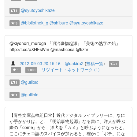
@syutoyoshikaze
1
@bibliothek_g
@shibure
@syutoyoshikaze
3
@kiyonori_muroga 『明治事物起源』「美術の熟字の始」
http://t.co/pXHFslVm @mashcosa @kzhr
2012-09-03 20:15:16
@uakira2
(
投稿一覧
)
1
リツイート・ネットワーク (1)
1
1.000
@guilloid
1
@guilloid
1
【青空文庫点検組日常】近代デジタルライブラリーに、なに
か手がかりは。と、「明治事物起源」なる書に、洋人が呼ぶ
際の「come」から、洋犬を「カメ」と呼ぶようになったと。
ここにチェコ語のスパイスが加わると、確かに「ポチ」にな