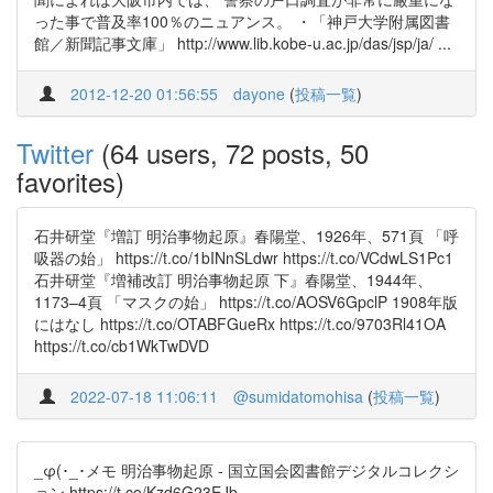
った事で普及率100％のニュアンス。 ・「神戸大学附属図書
館／新聞記事文庫」 http://www.lib.kobe-u.ac.jp/das/jsp/ja/ ...
2012-12-20 01:56:55
dayone
(
投稿一覧
)
Twitter
(64 users, 72 posts, 50
favorites)
石井研堂『増訂 明治事物起原』春陽堂、1926年、571頁 「呼
吸器の始」 https://t.co/1bINnSLdwr https://t.co/VCdwLS1Pc1
石井研堂『増補改訂 明治事物起原 下』春陽堂、1944年、
1173–4頁 「マスクの始」 https://t.co/AOSV6GpclP 1908年版
にはなし https://t.co/OTABFGueRx https://t.co/9703Rl41OA
https://t.co/cb1WkTwDVD
2022-07-18 11:06:11
@sumidatomohisa
(
投稿一覧
)
_φ(･_･メモ 明治事物起原 - 国立国会図書館デジタルコレクシ
ョン https://t.co/Kzd6G23EJb