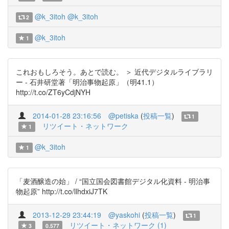
@k_3itoh
@k_3itoh
2
@k_3itoh
1
これおもしろそう。あとで読む。 ＞ 近代デジタルライブラリ
ー - 石井研堂著「明治事物起原」（明41.1）
http://t.co/ZT6yCdjNYH
2014-01-28 23:16:56
@petiska
(
投稿一覧
)
1
リツイート・ネットワーク
1
@k_3itoh
1
「麦酒醸造の始」 / “国立国会図書館デジタル化資料 - 明治事
物起原” http://t.co/llhdxiJ7TK
2013-12-29 23:44:19
@yaskohi
(
投稿一覧
)
1
リツイート・ネットワーク (1)
3
0.577