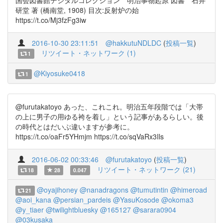
国会図書館デジタルコレクション 明治事物起原 図書 石井
研堂 著 (橋南堂, 1908) 目次:反射炉の始
https://t.co/Mj3fzFg3iw
2016-10-30 23:11:51
@hakkutuNDLDC
(
投稿一覧
)
リツイート・ネットワーク (1)
1
@Kiyosuke0418
1
@furutakatoyo あった、これこれ。明治五年段階では「大帯
の上に男子の用ゆる袴を着し」という記事があるらしい。後
の時代とはだいぶ違いますが参考に。
https://t.co/oaFr5YHmjm https://t.co/sqVaRx3Ils
2016-06-02 00:33:46
@furutakatoyo
(
投稿一覧
)
リツイート・ネットワーク (21)
18
28
0.047
@oyajihoney
@nanadragons
@tumutintin
@himeroad
21
@aoi_kana
@persian_pardeis
@YasuKosode
@okoma3
@y_tiaer
@twilightbluesky
@165127
@sarara0904
@03kusaka