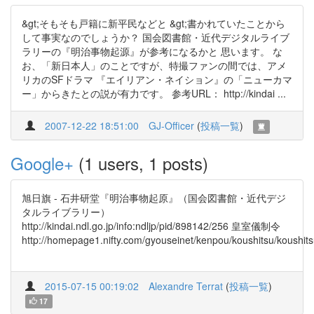
&gt;そもそも戸籍に新平民などと &gt;書かれていたことから
して事実なのでしょうか？ 国会図書館・近代デジタルライブ
ラリーの『明治事物起源』が参考になるかと 思います。 な
お、「新日本人」のことですが、特撮ファンの間では、アメ
リカのSFドラマ 『エイリアン・ネイション』の「ニューカマ
ー」からきたとの説が有力です。 参考URL： http://kindai ...
2007-12-22 18:51:00
GJ-Officer
(
投稿一覧
)
Google+
(1 users, 1 posts)
旭日旗 - 石井研堂『明治事物起原』（国会図書館・近代デジ
タルライブラリー）
http://kindai.ndl.go.jp/info:ndljp/pid/898142/256 皇室儀制令
http://homepage1.nifty.com/gyouseinet/kenpou/koushitsu/koushits
2015-07-15 00:19:02
Alexandre Terrat
(
投稿一覧
)
17