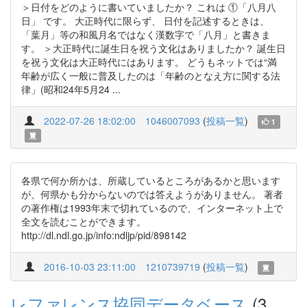
＞日付をどのように書いていましたか？ これは ①「八月八
日」 です。 大正時代に限らず、 日付を記述するときは、
「葉月」等の和風月名ではなく漢数字で「八月」と書きま
す。 ＞大正時代に誕生日を祝う文化はありましたか？ 誕生日
を祝う文化は大正時代にはあります。 どうもネットでは“満
年齢が広く一般に普及したのは「年齢のとなえ方に関する法
律」(昭和24年5月24 ...
2022-07-26 18:02:00
1046007093
(
投稿一覧
)
1
各県で何か所かは、所蔵しているところがあるかと思います
が、何県かも分からないのでは答えようがありません。 著者
の著作権は1993年末で切れているので、インターネット上で
全文を読むことができます。
http://dl.ndl.go.jp/info:ndljp/pid/898142
2016-10-03 23:11:00
1210739719
(
投稿一覧
)
レファレンス協同データベース
(3