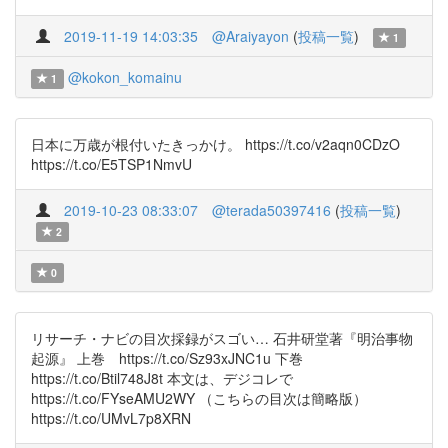
2019-11-19 14:03:35
@Araiyayon
(
投稿一覧
)
1
@kokon_komainu
1
日本に万歳が根付いたきっかけ。 https://t.co/v2aqn0CDzO
https://t.co/E5TSP1NmvU
2019-10-23 08:33:07
@terada50397416
(
投稿一覧
)
2
0
リサーチ・ナビの目次採録がスゴい… 石井研堂著『明治事物
起源』 上巻 https://t.co/Sz93xJNC1u 下巻
https://t.co/Btil748J8t 本文は、デジコレで
https://t.co/FYseAMU2WY （こちらの目次は簡略版）
https://t.co/UMvL7p8XRN