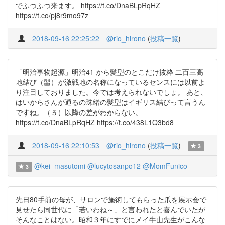
でふつふつ来ます。 https://t.co/DnaBLpRqHZ
https://t.co/pj8r9mo97z
2018-09-16 22:25:22
@rio_hirono
(
投稿一覧
)
「明治事物起源」明治41 から髪型のとこだけ抜粋 二百三高
地結び（髷）が激戦地の名称になっているセンスには以前よ
り注目しておりました。今では考えられないでしょ。 あと、
はいからさんが通るの珠緒の髪型はイギリス結びって言うん
ですね。（５）以降の差がわからない。
https://t.co/DnaBLpRqHZ https://t.co/438L1Q3bd8
2018-09-16 22:10:53
@rio_hirono
(
投稿一覧
)
3
@kei_masutomi
@lucytosanpo12
@MomFunico
3
先日80手前の母が、サロンで施術してもらった爪を展示会で
見せたら同世代に「若いわね～」と言われたと喜んでいたが
そんなことはない。昭和３年にすでにメイ牛山先生がこんな