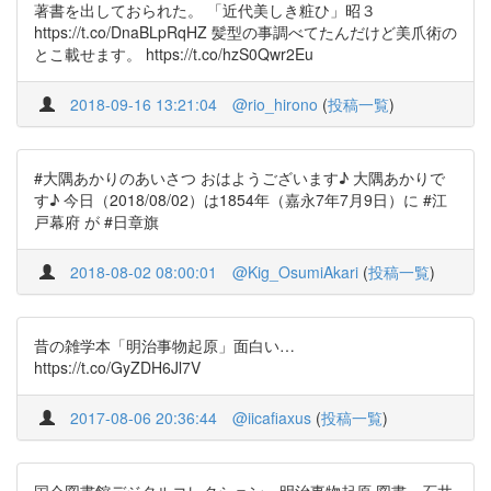
著書を出しておられた。 「近代美しき粧ひ」昭３
https://t.co/DnaBLpRqHZ 髪型の事調べてたんだけど美爪術の
とこ載せます。 https://t.co/hzS0Qwr2Eu
2018-09-16 13:21:04
@rio_hirono
(
投稿一覧
)
#大隅あかりのあいさつ おはようございます♪ 大隅あかりで
す♪ 今日（2018/08/02）は1854年（嘉永7年7月9日）に #江
戸幕府 が #日章旗
2018-08-02 08:00:01
@Kig_OsumiAkari
(
投稿一覧
)
昔の雑学本「明治事物起原」面白い…
https://t.co/GyZDH6Jl7V
2017-08-06 20:36:44
@iicafiaxus
(
投稿一覧
)