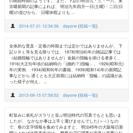
の開始時期のようです。 また、下記の明治九・三・一八、東
京曙新聞の記事によれば、 明治九年四月一日(土曜)・二日(日
曜)の並びから、 日曜休暇よりも ...
2014-07-21 12:34:36
dayone
(
投稿一覧
)
全体的な普及・定着の時期までは定かではありませんが、 下
記ＵＲＬ等を見る限りでは、 1878(明治6)年の雑誌記事では
（結婚指輪ではありませんが）金銀の指輪を掛ける者多く、
1916(大正5)年頃の結納時の「(婚約？)指輪」、 1926(昭和元)
年の実例、 1934(昭和9)年の書籍、1939(昭和14)年の新聞記
事などから 遅くとも大正前期には結納時「指輪」の認識があ
った様子が伺え、 ...
2013-08-15 07:58:52
dayone
(
投稿一覧
)
町並みに表札がズラリと並ぶ明治時代の写真でもとも思いま
したが、 なかなか事は上手く運びませんでした(＞＜) なの
で、巷の文字情報を集めてみますと、 明治45年の大阪毎日新
聞によれば大阪市内では、 警察の戸口調査が非常に厳重にな