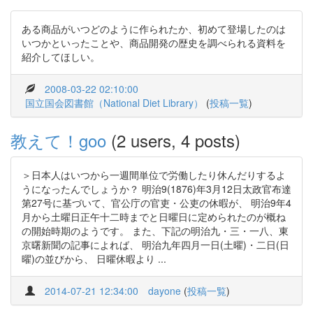
ある商品がいつどのように作られたか、初めて登場したのは
いつかといったことや、商品開発の歴史を調べられる資料を
紹介してほしい。
2008-03-22 02:10:00
国立国会図書館（National Diet Library）
(
投稿一覧
)
教えて！goo
(2 users, 4 posts)
＞日本人はいつから一週間単位で労働したり休んだりするよ
うになったんでしょうか？ 明治9(1876)年3月12日太政官布達
第27号に基づいて、官公庁の官吏・公吏の休暇が、 明治9年4
月から土曜日正午十二時までと日曜日に定められたのが概ね
の開始時期のようです。 また、下記の明治九・三・一八、東
京曙新聞の記事によれば、 明治九年四月一日(土曜)・二日(日
曜)の並びから、 日曜休暇より ...
2014-07-21 12:34:00
dayone
(
投稿一覧
)