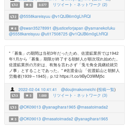
リツイート・ネットワーク (2)
2
6
0.577
@5558kareisyuu
@v1QtJB6m0gLhRQl
2
@swan35278991
@justiceforjapan
@yamanekofuku
6
@5558kareisyuu
@uti17508725
@v1QtJB6m0gLhRQl
"「募集」の期間は当初3年だったため、佐渡鉱業所では1942
年1月から「募集」期限が終了する朝鮮人が順次現れ始めた。
佐渡鉱業所の方針は、有無を言わさず「兎モ角全員継続就労
ノ事」とすることであった。" #佐渡金山 「佐渡鉱山と朝鮮人
労働者(1939～1945)」p.12 https://t.co/9ByO3WMj5c
2022-02-04 10:41:41
@doujimakomeichi
(
投稿一覧
)
リツイート・ネットワーク (3)
3
3
1.000
@OK09013
@yanagihara1965
@masatoimada2
3
@OK09013
@masatoimada2
@yanagihara1965
3