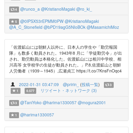
@runco_a
@KristianoMagaki
@ro_ki_
4
@0IPSX53rEPMM0PW
@KristianoMagaki
5
@A_C_Stonefield
@bPD19agG5NIoBOk
@MasamichiMoz
「佐渡鉱山には朝鮮人以外に、日本人の学生や「勤労報国
隊」も数多く動員された。1943年8 月に「学徒勤労令」が出
され、勤労動員は本格化した。佐渡鉱山には相川中学校、相
川高等 女学校学の生徒が動員された。」P.8,佐渡鉱山と朝鮮
人労働者（1939～1945）,広瀬貞三 https://t.co/7KnsFnOqc4
2022-01-31 03:47:09
@pririn_
(
投稿一覧
)
3
リツイート・ネットワーク (3)
1
0.577
@TaniYoko
@harima1330057
@mogura2001
3
@harima1330057
1