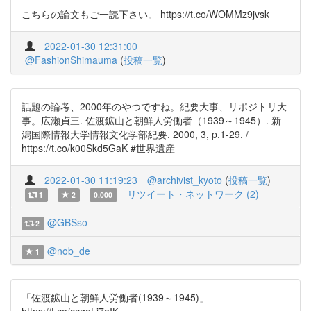
こちらの論文もご一読下さい。 https://t.co/WOMMz9jvsk
2022-01-30 12:31:00
@FashionShimauma
(
投稿一覧
)
話題の論考、2000年のやつですね。紀要大事、リポジトリ大
事。広瀬貞三. 佐渡鉱山と朝鮮人労働者（1939～1945）. 新
潟国際情報大学情報文化学部紀要. 2000, 3, p.1-29. /
https://t.co/k00Skd5GaK #世界遺産
2022-01-30 11:19:23
@archivist_kyoto
(
投稿一覧
)
リツイート・ネットワーク (2)
1
2
0.000
@GBSso
2
@nob_de
1
「佐渡鉱山と朝鮮人労働者(1939～1945)」