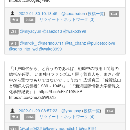
https://t.co/ccgeLj7eIK
2022-01-30 10:13:45
@spearsden
(
投稿一覧
)
3
リツイート・ネットワーク (3)
8
0.236
@miyacyun
@saezo13
@wako3999
3
@mrkrk_
@merino0711
@ta_chanz
@pulicetoolove
6
@seno_rito_wd
@wako3999
「江戸時代から」と言うのであれば、戦時中の徴用工問題の
総括が必要。 いま独りファシズムと闘う菅直人を、まさか背
中から撃つつもりではないでしょうね？ 広瀬貞三 「佐渡鉱山
と朝鮮人労働者(1939～1945)」（『新潟国際情報大学情報文
化学部紀要』） https://t.co/xFkZ19SckP
https://t.co/QneZs5WDZb
2022-01-29 08:57:23
@you_psy
(
投稿一覧
)
4
リツイート・ネットワーク (4)
3
0.866
@kghs0422
@lovelymoondish1
@na9191
4