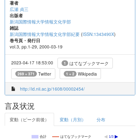
著者
広瀬 貞三
出版者
新潟国際情報大学情報文化学部
雑誌
新潟国際情報大学情報文化学部紀要
(
ISSN:1343490X
)
巻号頁・発行日
vol.3, pp.1-29, 2000-03-19
2023-04-17 18:53:00
はてなブックマーク
1
Twitter
Wikipedia
269 + 371
1 + 2
http://id.nii.ac.jp/1608/00002454/
言及状況
変動（ピーク前後）
変動（月別）
分布
合計
はてなブックマーク
1/3