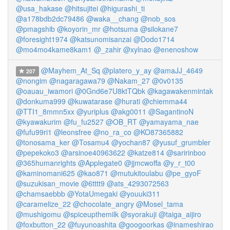
@usa_hakase
@hitsujitei
@higurashi_ti
@a178bdb2dc79486
@waka__chang
@nob_sos
@pmagshib
@koyorin_mr
@hotsuma
@silokane7
@foresight1974
@katsunomisanzai
@Dodo1714
@mo4mo4kame8kam1
@_zahir
@xylnao
@enenoshow
@Mayhem_At_Sq
@platero_y_ay
@amaJJ_4649
207
@nongim
@nagaragawa79
@Nakam_27
@0v0135
@oauau_iwamori
@0Gnd6e7U8ktTQbk
@kagawakenmintak
@donkuma999
@kuwatarase
@hurati
@chiemma44
@TTI1_8mmn5xx
@yuriplus
@akg0011
@SagantinoN
@kyawakurim
@fu_fu2527
@OB_RT
@yamayama_nae
@fufu99ri1
@leonsfree
@no_ra_co
@KO87365882
@tonosama_ker
@Tosamu4
@yochan87
@yusuf_grumbler
@pepekoko3
@arsinoe40963622
@katze814
@saririnboo
@365humanrights
@Applegate0
@jjmcwoffa
@y_r_t00
@kaminomani625
@kao871
@mutukitoulabu
@pe_gyoF
@suzukisan_movie
@6tttt9
@ats_4293072563
@chamsaebbb
@YotaUmegaki
@youuki311
@caramelize_22
@chocolate_angry
@Mosel_tama
@mushigomu
@spiceupthemilk
@syorakuji
@taiga_aijiro
@foxbutton_22
@fuyunoashita
@googoorkas
@inameshirao