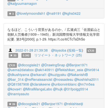
@kaijyuumamagon
@lovelymoondish1
@na9191
@kghs0422
3
なるほど、こういう背景があるのか。/ 広瀬貞三「佐渡鉱山と
朝鮮人労働者(1939～1945)」新潟国際情報大学情報文化学部
紀要. 第3号[2000]. p.1-29. https://t.co/6CTcTsDhSo
2022-01-28 21:39:38
@tsysoba
(
投稿一覧
)
25
リツイート・ネットワーク (25)
33
0.392
@diccogiale21
@DrawingSnap
@Banjoe1971
25
@uema2databox
@aki140911
@Rekishikan_asia
@hir0814
@dkushiyama
@arkanal1
@kuzigyaku
@NakanishiB
@bar_314
@reRenaissancist
@nossadesu
@koshisha2011
@Q81587908
@clarakeene
@unbonvinblanc
@m7m5ea
@kova41
@MiraiMangaLabo
@hujk
@31fpoigg5514
@inamiyasuto
@diccogiale21
@Banjoe1971
@rekishiseiji
26