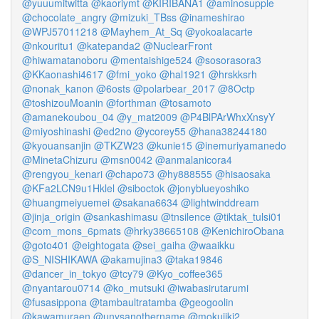
@yuuumitwitta
@kaoriymt
@KIRIBANA1
@aminosupple
@chocolate_angry
@mizuki_TBss
@inameshirao
@WPJ57011218
@Mayhem_At_Sq
@yokoalacarte
@nkouritu1
@katepanda2
@NuclearFront
@hiwamatanoboru
@mentaishige524
@sosorasora3
@KKaonashi4617
@fmi_yoko
@hal1921
@hrskksrh
@nonak_kanon
@6osts
@polarbear_2017
@8Octp
@toshizouMoanin
@forthman
@tosamoto
@amanekoubou_04
@y_mat2009
@P4BlPArWhxXnsyY
@miyoshinashi
@ed2no
@ycorey55
@hana38244180
@kyouansanjin
@TKZW23
@kunie15
@inemuriyamanedo
@MinetaChizuru
@msn0042
@anmalanicora4
@rengyou_kenari
@chapo73
@hy888555
@hisaosaka
@KFa2LCN9u1Hklel
@siboctok
@jonyblueyoshiko
@huangmeiyuemei
@sakana6634
@lightwinddream
@jinja_origin
@sankashimasu
@tnsilence
@tiktak_tulsi01
@com_mons_6pmats
@hrky38665108
@KenichiroObana
@goto401
@eightogata
@sei_gaiha
@waaikku
@S_NISHIKAWA
@akamujina3
@taka19846
@dancer_in_tokyo
@tcy79
@Kyo_coffee365
@nyantarou0714
@ko_mutsuki
@iwabasirutarumi
@fusasippona
@tambaultratamba
@geogoolin
@kawamuraen
@unysanothername
@mokujiki2