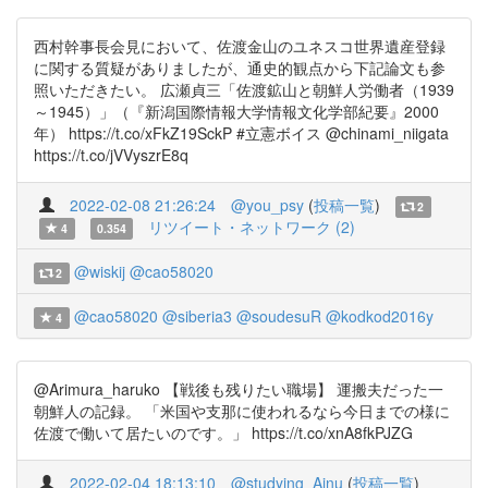
西村幹事長会見において、佐渡金山のユネスコ世界遺産登録
に関する質疑がありましたが、通史的観点から下記論文も参
照いただきたい。 広瀬貞三「佐渡鉱山と朝鮮人労働者（1939
～1945）」（『新潟国際情報大学情報文化学部紀要』2000
年） https://t.co/xFkZ19SckP #立憲ボイス @chinami_niigata
https://t.co/jVVyszrE8q
2022-02-08 21:26:24
@you_psy
(
投稿一覧
)
2
リツイート・ネットワーク (2)
4
0.354
@wiskij
@cao58020
2
@cao58020
@siberia3
@soudesuR
@kodkod2016y
4
@Arimura_haruko 【戦後も残りたい職場】 運搬夫だった一
朝鮮人の記録。 「米国や支那に使われるなら今日までの様に
佐渡で働いて居たいのです。」 https://t.co/xnA8fkPJZG
2022-02-04 18:13:10
@studying_Ainu
(
投稿一覧
)