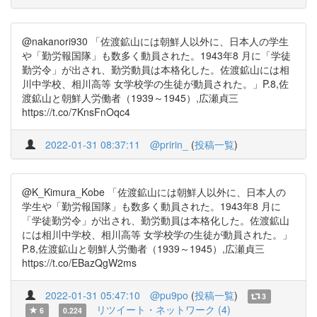
@nakanori930 「佐渡鉱山には朝鮮人以外に、日本人の学生
や「勤労報国隊」も数多く動員された。1943年8 月に「学徒
勤労令」が出され、勤労動員は本格化した。佐渡鉱山には相
川中学校、相川高等 女学校学の生徒が動員された。」P.8,佐
渡鉱山と朝鮮人労働者（1939～1945）,広瀬貞三
https://t.co/7KnsFnOqc4
2022-01-31 08:37:11
@pririn_
(
投稿一覧
)
@K_Kimura_Kobe 「佐渡鉱山には朝鮮人以外に、日本人の
学生や「勤労報国隊」も数多く動員された。1943年8 月に
「学徒勤労令」が出され、勤労動員は本格化した。佐渡鉱山
には相川中学校、相川高等 女学校学の生徒が動員された。」
P.8,佐渡鉱山と朝鮮人労働者（1939～1945）,広瀬貞三
https://t.co/EBazQgW2ms
2022-01-31 05:47:10
@pu9po
(
投稿一覧
)
3
リツイート・ネットワーク (4)
6
0.224