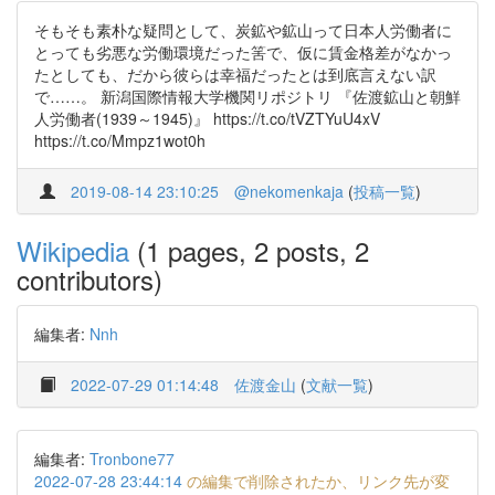
そもそも素朴な疑問として、炭鉱や鉱山って日本人労働者に
とっても劣悪な労働環境だった筈で、仮に賃金格差がなかっ
たとしても、だから彼らは幸福だったとは到底言えない訳
で……。 新潟国際情報大学機関リポジトリ 『佐渡鉱山と朝鮮
人労働者(1939～1945)』 https://t.co/tVZTYuU4xV
https://t.co/Mmpz1wot0h
2019-08-14 23:10:25
@nekomenkaja
(
投稿一覧
)
Wikipedia
(1 pages, 2 posts, 2
contributors)
編集者:
Nnh
2022-07-29 01:14:48
佐渡金山
(
文献一覧
)
編集者:
Tronbone77
2022-07-28 23:44:14
の編集で削除されたか、リンク先が変