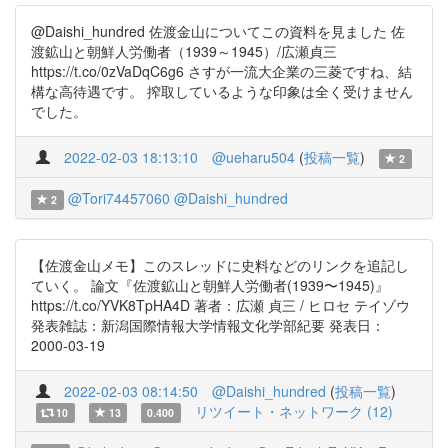
@Daishi_hundred 佐渡金山についてこの資料を見ました 佐
渡鉱山と朝鮮人労働者（1939～1945）/広瀬貞三
https://t.co/0zVaDqC6g6 さすが一流大企業の三菱ですね、結
構な高待遇です。 搾取しているような印象は全く受けません
でした。
2022-02-03 18:13:10
@ueharu504
(
投稿一覧
)
2
@Tori74457060
@Daishi_hundred
2
【佐渡金山メモ】このスレッドに史料などのリンクを追記し
ていく。 論文『佐渡鉱山と朝鮮人労働者(1939〜1945)』
https://t.co/YVK8TpHA4D 著者：広瀬 貞三 / ヒロセ テイゾウ
発表雑誌：新潟国際情報大学情報文化学部紀要 発表日：
2000-03-19
2022-02-03 08:14:50
@Daishi_hundred
(
投稿一覧
)
リツイート・ネットワーク (12)
10
13
0.400