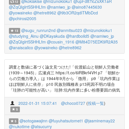
@kokiakise
@mizunokioku1
@upFd87lcZsXK1aR
12
@ZqQIglrtSSHHLfm
@namiwo_jp
@aino87445630
@yowaineko
@hetre8962
@9b3OR2qdITMbDcd
@pchirosi2005
@sugu_runrun2nd
@anmitsu023
@mizunokioku1
13
@studying_Ainu
@DKayakuda
@hardboild5
@namiwo_jp
@ZqQIglrtSSHHLfm
@cousin_1916
@M84D75EDK9R2A35
@anaiscalico
@yowaineko
@hetre8962
調査と数値に基づく論文見つけた!「佐渡鉱山と朝鮮人労働者
(1939～1945)」広瀬貞三 https://t.co/6iRBkrf4VH p7 「朝鮮か
らの労働力導入」は 1944年9月から「徴用」 p9「坑内作業は
ほぼ朝鮮人に依存」 p10 民族別職種表 p13死因不明の場合
「珪肺の可能性が高い」 珪肺:坑内作業に多い粉塵要因の病気
2022-01-31 15:07:41
@choco0727
(
投稿一覧
)
5
@sotogawajinn
@fuyuhatsutomet1
@jasminemay22
5
@nukotime
@atsucurry