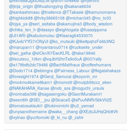
@94nxBaQgxxJ4qOA
@antn1bnkkksr
@hyeroro
@jinja_origin
@lihuatongying
@sakana6634
@sankashimasu
@tnsilence
@TTakasie
@bamunomama
@highkick88
@hrky38665108
@mtchan345
@no_to33
@ojya_ya
@seri_asitaba
@akamujina3
@body_wisdom
@chika_ten_h
@dassyo
@eightogata
@fusasippona
@JI1ARI
@kabutomutsu
@Kisarag64533070
@KJvdcYYG7rONyUl
@ko_mutsuki
@lke8pqhzFd4b3NQ
@marupan11
@nyantarou0714
@ruckseite_under
@sei_gaiha
@sICknXi7EwcKLRL
@taka19846
@tecutecu_10km
@vqJbH2hnTa9o5uA
@037rally
@a178bdb2dc79486
@BachMatthaus
@coffeehumans
@Dodo1714
@ebimgra
@Fairness_Labour
@fkigatahakaze
@foresight1974
@Genji_Samurai
@koyorin_mr
@mo4mo4kame8kam1
@momoiti
@mutpb56ccz_eken
@NAKAHARA_Kanae
@nob_sos
@noguchi_ursula
@norinabe398
@sagasengoku
@SaoriMurakami1
@seen8th
@SEI__jou
@SicacaS
@sPuuNNRrS6kV02E
@tomatosukisuki1
@tukinomichi
@u2_yamad
@unysanothername
@waka__chang
@XEzbJlJHqQhb8Vh
@xylnao
@yuritomoki
@_ki_nu
@_zahir