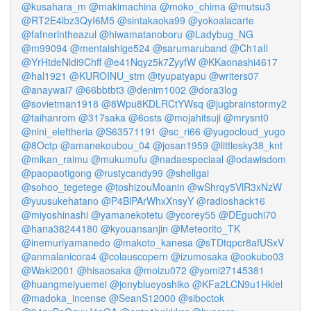
@kusahara_m
@makimachina
@moko_chima
@mutsu3
@RT2E4lbz3QyI6M5
@sintakaoka99
@yokoalacarte
@fafnerintheazul
@hiwamatanoboru
@Ladybug_NG
@m99094
@mentaishige524
@sarumaruband
@Ch1aIl
@YrHtdeNldi9Chff
@e41Nqyz5k7ZyyfW
@KKaonashi4617
@hal1921
@KUROINU_stm
@tyupatyapu
@writers07
@anaywai7
@66bbtbt3
@denim1002
@dora3log
@sovietman1918
@8Wpu8KDLRCtYWsq
@jugbrainstormy2
@taihanrom
@317saka
@6osts
@mojahitsuji
@mrysnt0
@nini_eleftheria
@S63571191
@sc_ri66
@yugocloud_yugo
@8Octp
@amanekoubou_04
@josan1959
@littlesky38_knt
@mikan_raimu
@mukumufu
@nadaespeciaal
@odawisdom
@paopaotigong
@rustycandy99
@shellgai
@sohoo_tegetege
@toshizouMoanin
@wShrqy5VlR3xNzW
@yuusukehatano
@P4BlPArWhxXnsyY
@radioshack16
@miyoshinashi
@yamanekotetu
@ycorey55
@DEguchi70
@hana38244180
@kyouansanjin
@Meteorito_TK
@inemuriyamanedo
@makoto_kanesa
@sTDtqpcr8afUSxV
@anmalanicora4
@colauscopern
@izumosaka
@ookubo03
@Waki2001
@hisaosaka
@moizu072
@yomi27145381
@huangmeiyuemei
@jonyblueyoshiko
@KFa2LCN9u1Hklel
@madoka_incense
@SeanS12000
@siboctok