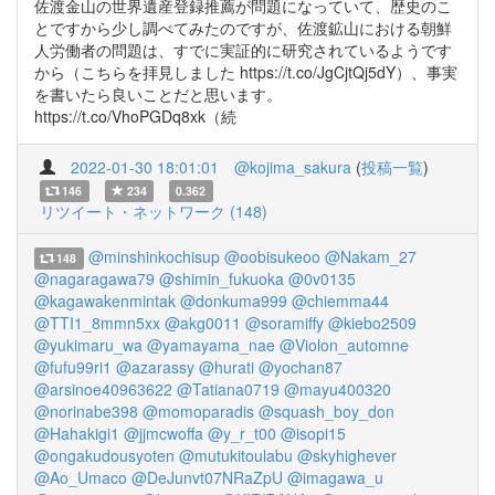
佐渡金山の世界遺産登録推薦が問題になっていて、歴史のこ
とですから少し調べてみたのですが、佐渡鉱山における朝鮮
人労働者の問題は、すでに実証的に研究されているようです
から（こちらを拝見しました https://t.co/JgCjtQj5dY）、事実
を書いたら良いことだと思います。
https://t.co/VhoPGDq8xk（続
2022-01-30 18:01:01
@kojima_sakura
(
投稿一覧
)
146
234
0.362
リツイート・ネットワーク (148)
@minshinkochisup
@oobisukeoo
@Nakam_27
148
@nagaragawa79
@shimin_fukuoka
@0v0135
@kagawakenmintak
@donkuma999
@chiemma44
@TTI1_8mmn5xx
@akg0011
@soramiffy
@kiebo2509
@yukimaru_wa
@yamayama_nae
@Violon_automne
@fufu99ri1
@azarassy
@hurati
@yochan87
@arsinoe40963622
@Tatiana0719
@mayu400320
@norinabe398
@momoparadis
@squash_boy_don
@Hahakigi1
@jjmcwoffa
@y_r_t00
@isopi15
@ongakudousyoten
@mutukitoulabu
@skyhighever
@Ao_Umaco
@DeJunvt07NRaZpU
@imagawa_u