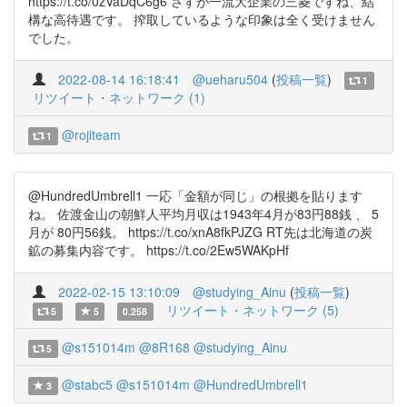
https://t.co/0zVaDqC6g6 さすが一流大企業の三菱ですね、結
構な高待遇です。 搾取しているような印象は全く受けません
でした。
2022-08-14 16:18:41
@ueharu504
(
投稿一覧
)
1
リツイート・ネットワーク (1)
@rojiteam
1
@HundredUmbrell1 一応「金額が同じ」の根拠を貼ります
ね。 佐渡金山の朝鮮人平均月収は1943年4月が83円88銭 、 5
月が 80円56銭。 https://t.co/xnA8fkPJZG RT先は北海道の炭
鉱の募集内容です。 https://t.co/2Ew5WAKpHf
2022-02-15 13:10:09
@studying_Ainu
(
投稿一覧
)
リツイート・ネットワーク (5)
5
5
0.258
@s151014m
@8R168
@studying_Ainu
5
@stabc5
@s151014m
@HundredUmbrell1
3