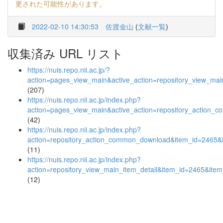
更された可能性があります。
2022-02-10 14:30:53
佐渡金山
(
文献一覧
)
収集済み URL リスト
https://nuis.repo.nii.ac.jp/?
action=pages_view_main&active_action=repository_view_ma
(207)
https://nuis.repo.nii.ac.jp/index.php?
action=pages_view_main&active_action=repository_action_
(42)
https://nuis.repo.nii.ac.jp/index.php?
action=repository_action_common_download&item_id=2465&i
(11)
https://nuis.repo.nii.ac.jp/index.php?
action=repository_view_main_item_detail&item_id=2465&it
(12)