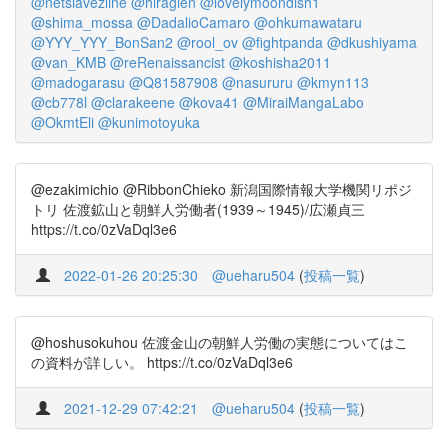
@netslavezline
@hiragien
@lovelymoondish1
@shima_mossa
@DadalioCamaro
@ohkumawataru
@YYY_YYY_BonSan2
@rool_ov
@fightpanda
@dkushiyama
@van_KMB
@reRenaissancist
@koshisha2011
@madogarasu
@Q81587908
@nasururu
@kmyn113
@cb778l
@clarakeene
@kova41
@MiraiMangaLabo
@OkmtEli
@kunimotoyuka
@ezakimichio @RibbonChieko 新潟国際情報大学機関リポジ
トリ 佐渡鉱山と朝鮮人労働者(1939～1945)/広瀬貞三
https://t.co/0zVaDql3e6
2022-01-26 20:25:30
@ueharu504
(
投稿一覧
)
@hoshusokuhou 佐渡金山の朝鮮人労働の実態についてはこ
の資料が詳しい。 https://t.co/0zVaDql3e6
2021-12-29 07:42:21
@ueharu504
(
投稿一覧
)