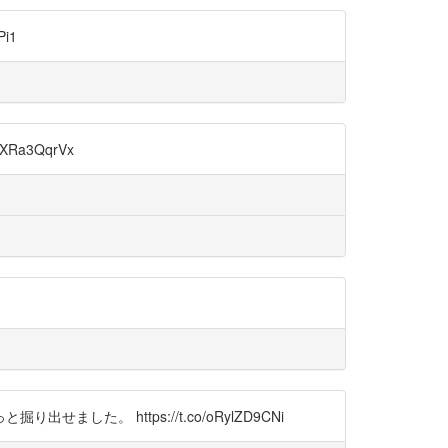
i1
Ra3QqrVx
。 https://t.co/oRylZD9CNi