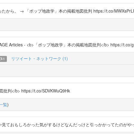
→ 「ポップ地政学」本の掲載地図批判 https://t.co/MWXsPrLP
cles - <b>「ポップ地政学」本の掲載地図批判</b> https://t.co/gX
リツイート・ネットワーク (1)
1
</b> https://t.co/SDVKWuQ9Hk
一覧
)
見ておもしろかった気がするけどなんだっけと引っかかってたのがやっと掘り出せました