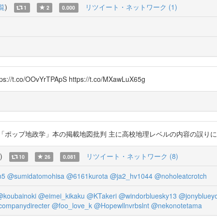
覧
)
リツイート・ネットワーク (1)
1
2
0.000
OOvYrTPApS https://t.co/MXawLuX65g
地政学」本の掲載地図批判 主に高校地理レベルの内容の誤りについて https:
)
リツイート・ネットワーク (8)
10
26
0.081
n5
@sumidatomohisa
@6161kurota
@ja2_hv1044
@noholeatcrotch
@koubainoki
@eimei_kikaku
@KTakeri
@windorbluesky13
@jonyblueyo
ompanydirecter
@foo_love_k
@Hopewllnvrbslnt
@nekonotetama