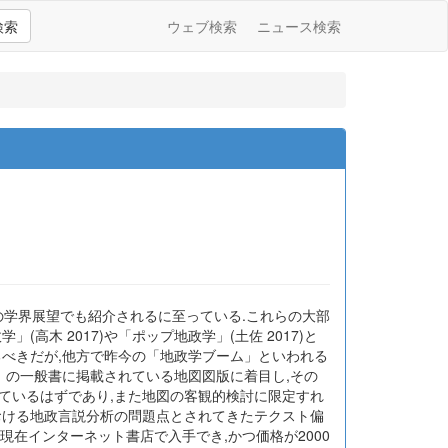
検索
ウェブ検索
ニュース検索
の学界展望でも紹介されるに至っている.これらの大部
木 2017)や「ポップ地政学」(土佐 2017)と
るべきだが,他方で昨今の「地政学ブーム」といわれる
」の一般書に掲載されている地図図版に着目し,その
ているはずであり,また地図の客観的検討に限定すれ
おける地政言説分析の問題点とされてきたテクスト偏
月現在インターネット書店で入手でき,かつ価格が2000