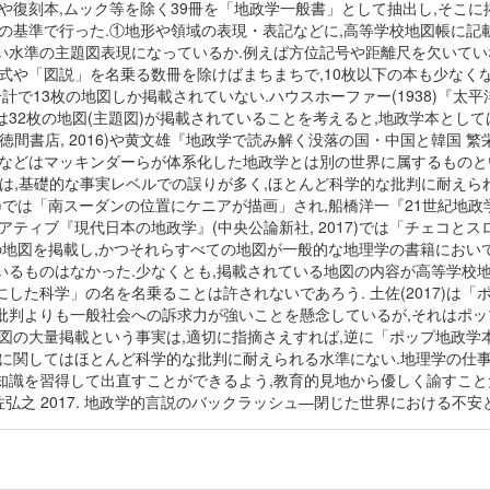
や復刻本,ムック等を除く39冊を「地政学一般書」として抽出し,そこに
次の基準で行った.①地形や領域の表現・表記などに,高等学校地図帳に記
水準の主題図表現になっているか.例えば方位記号や距離尺を欠いていない
式や「図説」を名乗る数冊を除けばまちまちで,10枚以下の本も少なく
で13枚の地図しか掲載されていない.ハウスホーファー(1938)『太平洋
32枚の地図(主題図)が掲載されていることを考えると,地政学本とし
間書店, 2016)や黄文雄『地政学で読み解く没落の国・中国と韓国 繁栄
れなどはマッキンダーらが体系化した地政学とは別の世界に属するものとい
は,基礎的な事実レベルでの誤りが多く,ほとんど科学的な批判に耐えら
16)では「南スーダンの位置にケニアが描画」され,船橋洋一『21世紀地政学
アティブ『現代日本の地政学』(中央公論新社, 2017)では「チェコと
以上の地図を掲載し,かつそれらすべての地図が一般的な地理学の書籍にお
いるものはなかった.少なくとも,掲載されている地図の内容が高等学校
した科学」の名を名乗ることは許されないであろう. 土佐(2017)は
批判よりも一般社会への訴求力が強いことを懸念しているが,それはポ
地図の大量掲載という事実は,適切に指摘さえすれば,逆に「ポップ地政学
図に関してはほとんど科学的な批判に耐えられる水準にない.地理学の仕事
識を習得して出直すことができるよう,教育的見地から優しく諭すことだろう
1.土佐弘之 2017. 地政学的言説のバックラッシュ―閉じた世界における不安と欲望