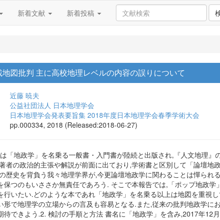
新着文献
新着投稿
載地図批判 主に高校地理レベルの内容の誤りについて
近藤 暁夫
公益社団法人 日本地理学会
日本地理学会発表要旨集 2018年度日本地理学会春季学術大会
pp.000334, 2018 (Released:2018-06-27)
本では「地政学」を名乗る一般書・入門書が陸続と出版され,『人文地理』
著者の政治的主張や解説が前面に出ており,学術書と区別して「論壇地政学」(高
負の歴史を背負う我々地理学界が,今更論壇地政学に関わることは憚られ
を保つのもいささか無責任であろう. そこで本報告では,「ポップ地政学
を行いたい.どのような本であれ「地政学」を名乗る以上は地図を重視し
い形で地理学の立場からの言及も容易となる.また,従来の批判地政学に
待できよう.2. 検討の手順と方法 書名に「地政学」を含み,2017年12