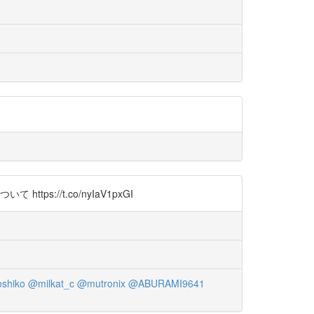
//t.co/nyIaV1pxGI
shiko
@milkat_c
@mutronix
@ABURAMI9641