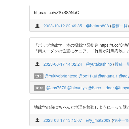
https://t.co/vZSxSS9NuC
2023-10-12 22:49:35
@hetaro808
(
投稿一覧
)
「ポップ地政学」本の掲載地図批判 https://t.
「南スーダンの位置にケニア」「竹島が対馬海峡」
2023-06-17 14:02:24
@yutakashino
(
投稿一
@Yukiyobrightcod
@oc11kai
@arkanal1
@agyr
6
@aps7676
@btcumys
@Face__door
@funya
10
地政学の前にちゃんと地理を勉強しようねーって話があるからなあ。 ht
2023-03-17 13:15:07
@y_mat2009
(
投稿一