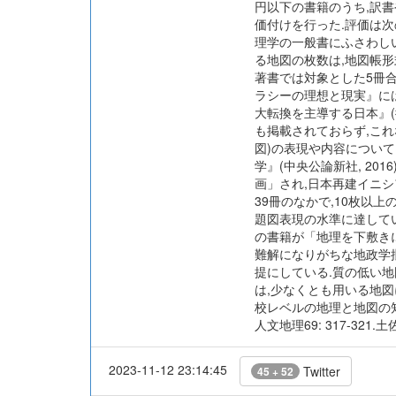
円以下の書籍のうち,訳書
価付けを行った.評価は
理学の一般書にふさわしい
る地図の枚数は,地図帳形
著書では対象とした5冊合計
ラシーの理想と現実』には
大転換を主導する日本』(徳
も掲載されておらず,こ
図)の表現や内容について
学』(中央公論新社, 20
画」され,日本再建イニシ
39冊のなかで,10枚
題図表現の水準に達して
の書籍が「地理を下敷きに
難解になりがちな地政学
提にしている.質の低い
は,少なくとも用いる地
校レベルの地理と地図の知
人文地理69: 317-32
2023-11-12 23:14:45
Twitter
45 + 52