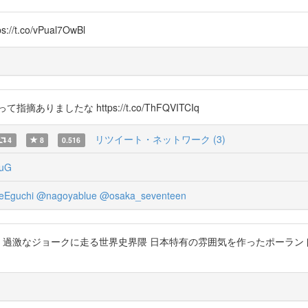
.co/vPual7OwBl
摘ありましたな https://t.co/ThFQVITCIq
リツイート・ネットワーク (3)
4
8
0.516
kuG
eEguchi
@nagoyablue
@osaka_seventeen
タレなポップ地政学 過激なジョークに走る世界史界隈 日本特有の雰囲気を作った
)