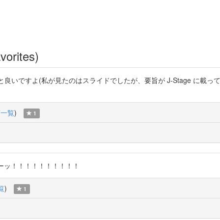
vorites)
ですよ(私が見たのはスライドでしたが、要旨が J-Stage に載っています) J
稿一覧
)
1
seQ やめろーッ！！！！！！！！！！
覧
)
1