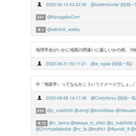
2022-09-14 04:22:36
@cuttercourier
(
投稿一
@KanagakuCom
1
@admiral_wakky
1
地理学会がいかに地図の間違いに厳しいかの例。 https://t.co/
2022-08-31 00:11:21
@w_ogaw
(
投稿一覧
)
今「地政学」ってなんかこういうイメージでしょ…/「ポップ
2022-08-28 14:17:46
@Cristoforou
(
投稿一覧
@y_mat2009
@utmgl
@trochilidae
@hikouse
8
@n_tamra
@always_in_often
@y_mat2009
19
@Zimmyisfakestar
@rz_jis
@kojihk1
@Ayers6_9
@c