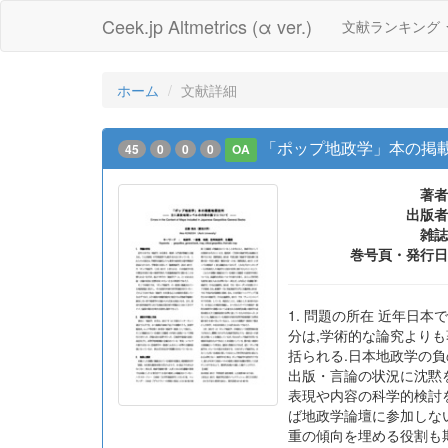
Ceek.jp Altmetrics (α ver.)
文献ランキング
ホーム
文献詳細
「ポップ地政学」本の掲
45
0
0
0
OA
著者
出版者
雑誌
巻号頁・発行日
1. 問題の所在 近年日
分は,学術的な論究よりも
括られる.日本地政学の
出版・言論の状況に沈黙
表現や内容の科学的検討
ば地政学論壇に参加しな
重の傾向を埋める役割も期