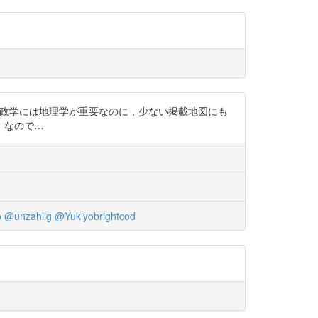
本には，地政学には地理学が重要なのに，少ない掲載地図にも
」なので…
o
@unzahlig
@Yukiyobrightcod