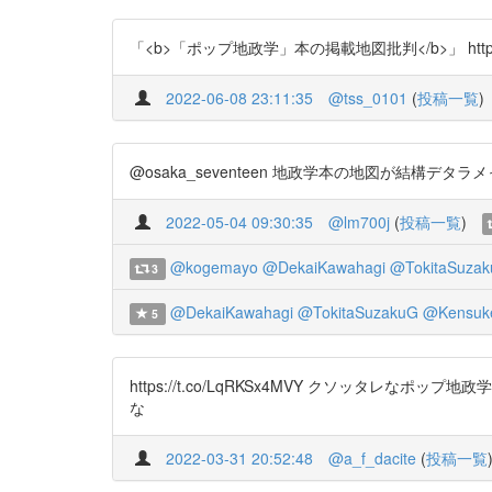
「<b>「ポップ地政学」本の掲載地図批判</b>」 https://t
2022-06-08 23:11:35
@tss_0101
(
投稿一覧
)
@osaka_seventeen 地政学本の地図が結構デタラメって指
2022-05-04 09:30:35
@lm700j
(
投稿一覧
)
@kogemayo
@DekaiKawahagi
@TokitaSuza
3
@DekaiKawahagi
@TokitaSuzakuG
@Kensuk
5
https://t.co/LqRKSx4MVY クソッ
な
2022-03-31 20:52:48
@a_f_dacite
(
投稿一覧