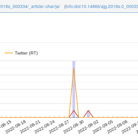
/2018s_000334/_article/-char/ja/
(
info:doi/10.14866/ajg.2018s.0_0003
Twitter (RT)
2022-09-05
2022-09-08
2022-09
-08-15
2
2022-08-18
2022-08-21
2022-08-24
2022-08-27
2022-08-30
2022-09-02