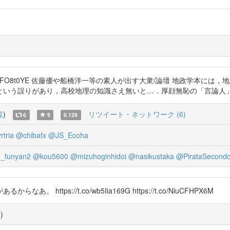
co/C4WFO8t0YE 佐藤優や船橋洋一等の素人が出す大衆/論壇 地政学
という誤りがあり，高校地理の知識さえ無いと…．厚顔無恥の「言論人
覧
)
リツイート・ネットワーク (6)
6
9
0.129
tria
@chibafx
@JS_Ecoha
_funyan2
@kou5600
@mizuhoginhidoi
@nasikustaka
@PirataSecond
tps://t.co/wb5Iia169G https://t.co/NiuCFHPX6M
覧
)