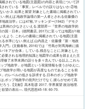
掲載されている地図(主題図)の内容と表現について評
載されている「事実」レベルでの誤りはないか.②地
か.3. 結果と展望 対象とした書籍に掲載されてい
ない.例えば,地政学論壇の第一人者とされる佐藤優の
地政治学』には47枚,マッキンダー(1942)『デモク
ては異例の少なさといえる.渡部昇一『世界の地政学的
の国・日本』(徳間書店, 2017)に至っては地図が1枚
えよう. これらの書籍に掲載されている地図(主題
れる水準にない.例えば,山内昌之・佐藤優『新・地政
入門』(文藝春秋, 2016)では「竹島が対馬海峡に描
スロバキアが合体」している.残念なことに,対象とした
いて必要される地理的知識と地図学の成果を踏まえた主
地理修了水準未満の誤りを多々含んでいる以上,これら
「ポップ地政学」が地図という視覚情報を使うがゆえに,
ップ地政学が用いる地図が高度なものであることを前
本」のレベルの低さを訴求する.日本のポップ地政学
は,ポップ地政学の批判だけでなく,彼らがせめて高
.【文献】高木彰彦 2017. 学界展望 政治地理.
の表出―. 現代思想45-18: 60-70.