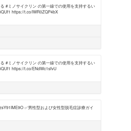
療における #ミノサイクリン の第一線での使用を支持するい
https://t.co/lWR0ZQP4bX
療における #ミノサイクリン の第一線での使用を支持するい
https://t.co/ENdWc1sfvU
zsY91lME9O ✅男性型および女性型脱毛症診療ガイ