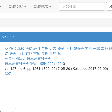
新着文献
新着投稿
2017
林 伸和
赤松 浩彦
岩月 啓氏
大森 遼子
上中 智香子
黒川 一郎
幸野 
﨑 研志
山本 有紀
宮地 良樹
川島 眞
公益社団法人 日本皮膚科学会
日本皮膚科学会雑誌
(
ISSN:0021499X
)
vol.127, no.6, pp.1261-1302, 2017-05-20 (Released:2017-05-22)
307