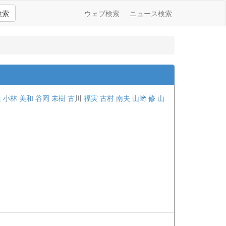
検索
ウェブ検索
ニュース検索
健
小林 美和
谷岡 未樹
古川 福実
古村 南夫
山﨑 修
山