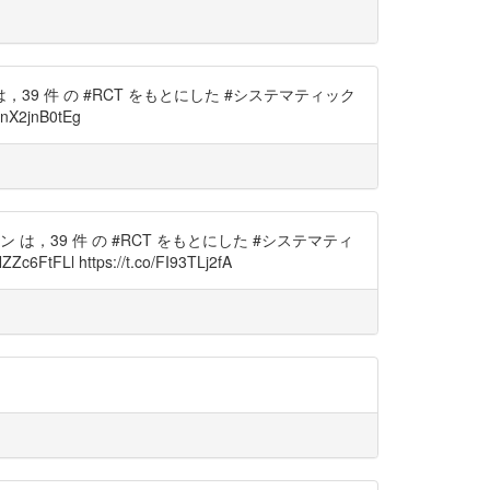
，39 件 の #RCT をもとにした #システマティック
/nX2jnB0tEg
ン は，39 件 の #RCT をもとにした #システマティ
FtFLl https://t.co/FI93TLj2fA