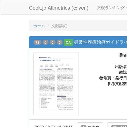
Ceek.jp Altmetrics (α ver.)
文献ランキング
ホーム
文献詳細
尋常性痤瘡治療ガイドライン
73
0
0
0
OA
著者
出版者
雑誌
巻号頁・発行日
参考文献数
2023-08-31 15:33:15