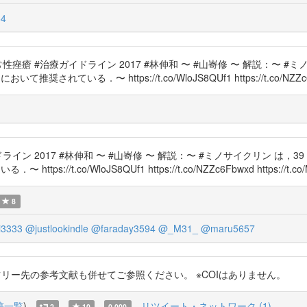
4
尋常性痤瘡 #治療ガイドライン 2017 #林伸和 〜 #山㟢修 〜 解説：〜 #ミ
おいて推奨されている．〜 https://t.co/WloJS8QUf1 https://t.co/NZZc6Fb
イン 2017 #林伸和 〜 #山㟢修 〜 解説：〜 #ミノサイクリン は，39
 https://t.co/WloJS8QUf1 https://t.co/NZZc6Fbwxd https://t.co
8
i3333
@justlookindle
@faraday3594
@_M31_
@maru5657
※引用ツイートツリー先の参考文献も併せてご参照ください。 ※COIはありません。
稿一覧
)
リツイート・ネットワーク (1)
2
10
0.000