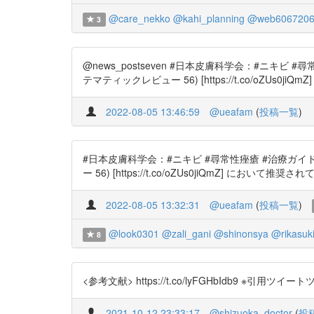
@care_nekko
@kahi_planning
@web6067206
3
@news_postseven #日本皮膚科学会：#ニキビ #
テマティックレビュー 56) [https://t.co/oZUs0jiQmZ] に
2022-08-05 13:46:59
@ueafam
(
投稿一覧
)
#日本皮膚科学会：#ニキビ #尋常性痤瘡 #治療ガイドラ
ー 56) [https://t.co/oZUs0jiQmZ] において推奨されている．〜
2022-08-05 13:32:31
@ueafam
(
投稿一覧
)
@look0301
@zali_gani
@shinonsya
@rikasuk
8
<参考文献> https://t.co/lyFGHbIdb9 
2021-10-12 23:33:17
@shizuoka_doctor
(
投