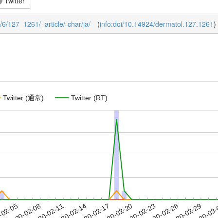
Twitter
7/6/127_1261/_article/-char/ja/
(
info:doi/10.14924/dermatol.127.1261
)
Twitter (通常)
Twitter (RT)
2020-02-26
2020-02-29
2020-03
-02-05
2
2020-02-08
2020-02-11
2020-02-14
2020-02-17
2020-02-20
2020-02-23