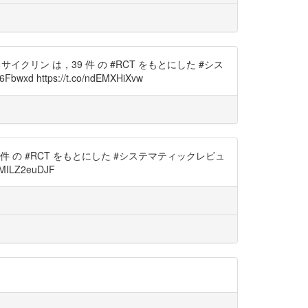
ノサイクリン は，39 件 の #RCT をもとにした #シス
wxd https://t.co/ndEMXHiXvw
 件 の #RCT をもとにした #システマティックレビュ
/MILZ2euDJF