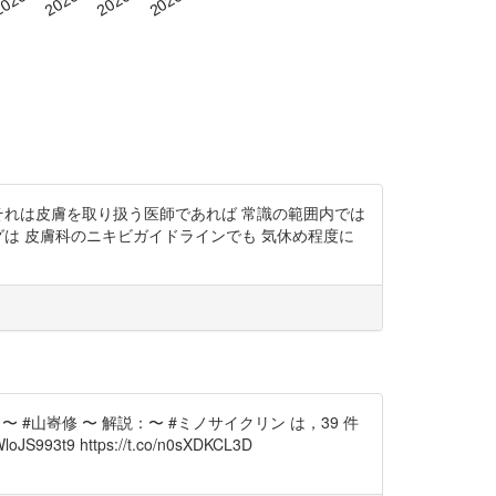
 それは皮膚を取り扱う医師であれば 常識の範囲内では
は 皮膚科のニキビガイドラインでも 気休め程度に
林伸和 〜 #山㟢修 〜 解説：〜 #ミノサイクリン は，39 件
3t9 https://t.co/n0sXDKCL3D