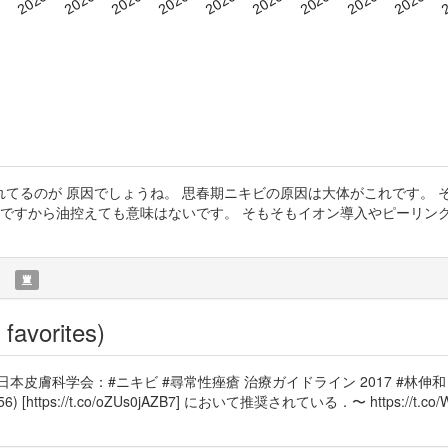
れてるのが 原因でしょうね。 思春期ニキビの原因は大体がこれです。
訳ですから油控えても意味はないです。 そもそもイオン導入やピーリング
)
favorites)
ICEComms #日本皮膚科学会：#ニキビ #尋常性痤瘡 治療ガイドライン 2017 #
//t.co/oZUs0jAZB7] において推奨されている．〜 https://t.co/WloJS99