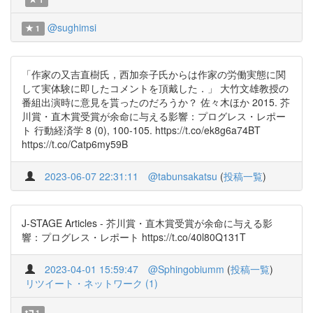
@sughimsi
1
「作家の又吉直樹氏，西加奈子氏からは作家の労働実態に関
して実体験に即したコメントを頂戴した．」 大竹文雄教授の
番組出演時に意見を貰ったのだろうか？ 佐々木ほか 2015. 芥
川賞・直木賞受賞が余命に与える影響：プログレス・レポー
ト 行動経済学 8 (0), 100-105. https://t.co/ek8g6a74BT
https://t.co/Catp6my59B
2023-06-07 22:31:11
@tabunsakatsu
(
投稿一覧
)
J-STAGE Articles - 芥川賞・直木賞受賞が余命に与える影
響：プログレス・レポート https://t.co/40l80Q131T
2023-04-01 15:59:47
@Sphingobiumm
(
投稿一覧
)
リツイート・ネットワーク (1)
1