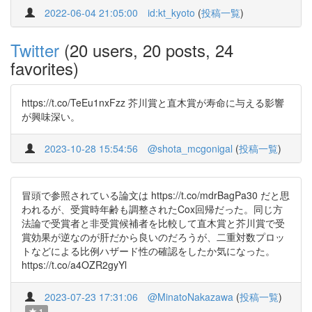
2022-06-04 21:05:00
id:kt_kyoto
(
投稿一覧
)
Twitter
(20 users, 20 posts, 24
favorites)
https://t.co/TeEu1nxFzz 芥川賞と直木賞が寿命に与える影響
が興味深い。
2023-10-28 15:54:56
@shota_mcgonigal
(
投稿一覧
)
冒頭で参照されている論文は https://t.co/mdrBagPa30 だと思
われるが、受賞時年齢も調整されたCox回帰だった。同じ方
法論で受賞者と非受賞候補者を比較して直木賞と芥川賞で受
賞効果が逆なのが肝だから良いのだろうが、二重対数プロッ
トなどによる比例ハザード性の確認をしたか気になった。
https://t.co/a4OZR2gyYl
2023-07-23 17:31:06
@MinatoNakazawa
(
投稿一覧
)
1