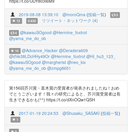
https://t.co/UDY803I6M9
2019-08-08 13:39:10
@moroQma
(
投稿一覧
)
3
リツイート・ネットワーク (4)
12
0.632
@kawauSOgood
@Hermine_foxtrot
4
@yama_me_do_ob
@Advance_Hacker
@Deradera609
10
@dVe38LDcHHy49Or
@Hermine_foxtrot
@Hi_hu3_123_
@kawauSOgood
@margherist
@neo_kix
@yama_me_do_ob
@zmpg8651
第156回芥川賞・直木賞の受賞者が発表されましたね！おめ
でとうございます！我々の研究によると、芥川賞受賞者は長
生きできるかも(^^) https://t.co/dXnOQw1QSH
2017-01-19 20:24:53
@Shusaku_SASAKI
(
投稿一覧
)
1
0