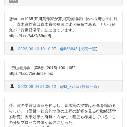
@tonton1965 芥川賞作家が芥川賞候補者に比べ長寿なのに対
し、直木賞作家は直木賞候補者に比べ短命である、という研
究が『行動経済学』誌に出ています。
https://t.co/64ZN39qsRj
2022-06-10 10:10:27
@tt66845
(
投稿一覧
)
“行動経済学 第8巻 (2015) 100-105”
https://t.co/75eSm3RImx
2022-06-04 21:06:12
@kt_kyoto
(
投稿一覧
)
芥川賞の受賞は寿命を伸ばし、直木賞の授業は寿命を縮める
らしい。（受賞＝社会的地位の上昇の影響を見る行動経済学
的研究）因果効果の有無・方向性・程度も考慮している、こ
の分析プロセス自体が勉強になった。