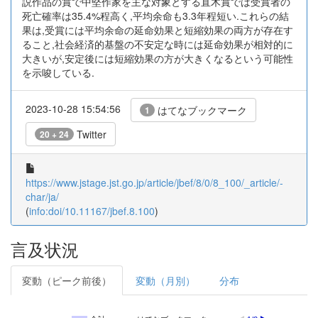
説作品の賞で中堅作家を主な対象とする直木賞では受賞者の
死亡確率は35.4%程高く,平均余命も3.3年程短い.これらの結
果は,受賞には平均余命の延命効果と短縮効果の両方が存在す
ること,社会経済的基盤の不安定な時には延命効果が相対的に
大きいが,安定後には短縮効果の方が大きくなるという可能性
を示唆している.
2023-10-28 15:54:56
はてなブックマーク
1
Twitter
20 + 24
https://www.jstage.jst.go.jp/article/jbef/8/0/8_100/_article/-
char/ja/
(
info:doi/10.11167/jbef.8.100
)
言及状況
変動（ピーク前後）
変動（月別）
分布