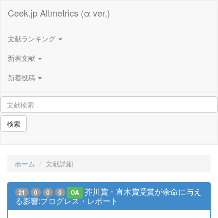
Ceek.jp Altmetrics (α ver.)
文献ランキング
新着文献
新着投稿
検索
ホーム
文献詳細
芥川賞・直木賞受賞が余命に与え
21
0
0
0
OA
る影響:プログレス・レポート