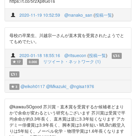
https://t.co/5r2Xp8G0Ts
2020-11-19 10:52:59
@nanako_san
(
投稿一覧
)
母校の卒業生、川越宗一さんが直木賞を受賞されたようでと
てもめでたい。
2020-01-18 18:55:16
@ritsuecon
(
投稿一覧
)
5
リツイート・ネットワーク (1)
17
0.000
1
@eikoh0117
@Mkazuki_
@ngisa1976
3
@kawauSOgood 芥川賞・直木賞を受賞するか候補者どまり
かで余命が変わるという研究もございます 芥川賞は受賞で平
均余命が約3.3年長く、直木賞は逆に3.3年短くなります アカ
デミー俳優賞は3.9年長く、脚本賞は3.6年短い MLBの殿堂入
りは5年短く、ノーベル化学・物理学賞は1.6年長くなります