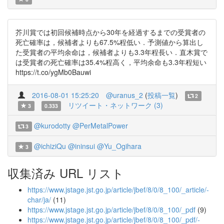
芥川賞では初回候補時点から30年を経過するまでの受賞者の
死亡確率は，候補者よりも67.5%程低い．予測値から算出し
た受賞者の平均余命は，候補者よりも3.3年程長い．直木賞で
は受賞者の死亡確率は35.4%程高く，平均余命も3.3年程短い
https://t.co/ygMb0Bauwi
2016-08-01 15:25:20
@uranus_2
(
投稿一覧
)
2
リツイート・ネットワーク (3)
3
0.333
@kurodotty
@PerMetalPower
3
@ichiziQu
@ininsui
@Yu_Ogihara
3
収集済み URL リスト
https://www.jstage.jst.go.jp/article/jbef/8/0/8_100/_article/-
char/ja/
(11)
https://www.jstage.jst.go.jp/article/jbef/8/0/8_100/_pdf
(9)
https://www.jstage.jst.go.jp/article/jbef/8/0/8_100/_pdf/-