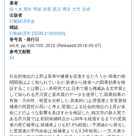
著者
佐々木 周作
明坂 弥香
黒川 博文
大竹 文雄
出版者
行動経済学会
雑誌
行動経済学
(
ISSN:21853568
)
巻号頁・発行日
vol.8, pp.100-105, 2015 (Released:2016-05-07)
参考文献数
24
社会的地位の上昇は長寿や健康を促進するだろうか.両者の相
関関係はよく知られているが,前者から後者への因果効果を検
証することは難しい.本研究では,日本で最も権威ある文学賞と
して知られる芥川賞と直木賞のデータを使用して,因果効果の
有無・方向性・程度を分析した.具体的には,受賞者と非受賞候
補者の同質性が高いと考え,受賞による社会的地位の上昇が余
命にどのような影響を及ぼすかを検証した.純文学の新人賞で
ある芥川賞では,初回候補時点から30年を経過するまでの受賞
者の死亡確率は,候補者よりも67.5%程低い.予測値から算出し
た受賞者の平均余命は,候補者よりも3.3年程長い.一方,大衆小