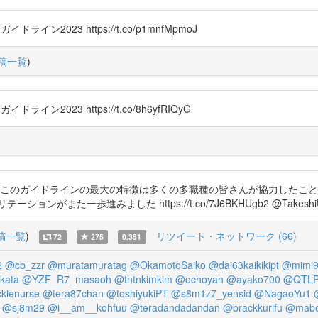
ドライン2023 https://t.co/p1mnfMpmoJ
稿一覧
)
ライン2023 https://t.co/8h6yfRIQyG
3 このガイドラインの最大の特徴は多くの多職種の皆さんが協力したこ
また一歩進みました https://t.co/7J6BKHUgb2 @TakeshiU
稿一覧
)
リツイート・ネットワーク (66)
72
275
0.351
2
@cb_zzr
@muratamuratag
@OkamotoSaiko
@dai63kaikikipt
@mimi9
kata
@YZF_R7_masaoh
@tntnkimkim
@ochoyan
@ayako700
@QTLP
cklenurse
@tera87chan
@toshiyukiPT
@s8m1z7_yensid
@NagaoYu1
@sj8m29
@i__am__kohfuu
@teradandadandan
@brackkurifu
@mabo