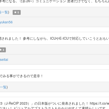
、参考になる。 ①p.26~）コミュニケーション 患者だけでなく、もちろ
稿一覧
)
5
yukan56
！ 参考にしながら、ICUやE-ICUで対応していこうとおもいます。 http
3
eitai
発行 無料でみる事ができるので是非！
一覧
)
ReCIP 2023）」の日本版がついに発表されました！ https://t.co
ださい！ ビジュアルアブストラクトもわかりやすくて素晴らしいです