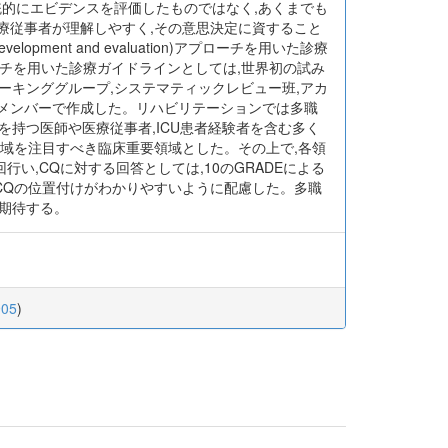
統的にエビデンスを評価したものではなく,あくまでも
医療従事者が理解しやすく,その意思決定に資すること
evelopment and evaluation)アプローチを用いた診療
ーチを用いた診療ガイドラインとしては,世界初の試み
ーキンググループ,システマティックレビュー班,アカ
るメンバーで作成した。リハビリテーションでは多職
持つ医師や医療従事者,ICU患者経験者を含む多く
領域を注目すべき臨床重要領域とした。その上で,各領
計2回行い,CQに対する回答としては,10のGRADEによる
各CQの位置付けがわかりやすいように配慮した。多職
期待する。
905
)