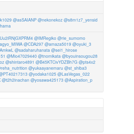
k1029
@asSAIANP
@nekonekoz
@s8m1z7_yensid
ihama
Uu2iRNjGXPRM4
@IMRegiko
@rie_sumomo
agyo_MIWA
@CDA297
@amaza5019
@oyuki_3
oAmkwL
@sadaharuhanata
@sei1_hirose
151
@Mio47029440
@tnomikata
@byouinsougou28
oz
@shintaro4891
@B45KTCivYDZBh7G
@pts4x2
reha_nutrition
@yukaayanemaru
@st_shiba3
@PT40217313
@yodaka1025
@LasVegas_022
K
@t2h2inachan
@yosawa425173
@Aspiration_p