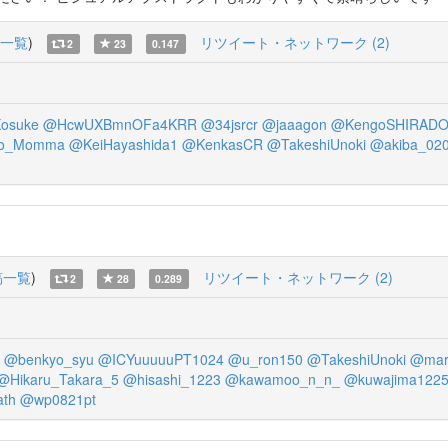
一覧
)
リツイート・ネットワーク (2)
2
23
0.147
Kosuke
@HcwUXBmnOFa4KRR
@34jsrcr
@jaaagon
@KengoSHIRAD
io_Momma
@KeiHayashida1
@KenkasCR
@TakeshiUnoki
@akiba_02
稿一覧
)
リツイート・ネットワーク (2)
2
28
0.289
@benkyo_syu
@ICYuuuuuPT1024
@u_ron150
@TakeshiUnoki
@mar
@Hikaru_Takara_5
@hisashi_1223
@kawamoo_n_n_
@kuwajima122
ath
@wp0821pt