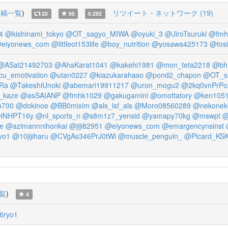
投稿一覧
)
リツイート・ネットワーク (19)
20
95
0.292
4
@kishinami_tokyo
@OT_sagyo_MIWA
@oyuki_3
@JiroTsuruki
@fmh
eiyonews_com
@littleot153life
@boy_nutrition
@yosawa425173
@tos
@ASat21492703
@AhaKarat1041
@kakehi1981
@mon_teta2218
@bh
cu_emotivation
@utan0227
@kiazukarahaso
@pond2_chapon
@OT_s
Ra
@TakeshiUnoki
@abemari19911217
@uron_mogu2
@2kq0vnPrP
_kaze
@asSAIANP
@fmhk1029
@gakugamini
@omottatory
@ken105
o700
@dokinoe
@BB0mixim
@als_lsf_als
@Moro08560289
@nekonek
NHPT16y
@nl_sports_n
@s8m1z7_yensid
@yamapy70kg
@mswpt
@
e
@azimannnihonkai
@jiji82951
@eiyonews_com
@emargencynsinst
yo1
@10jijiharu
@CVgAs346PrJ0tWi
@muscle_penguin_
@Picard_KS
覧
)
4
6ryo1