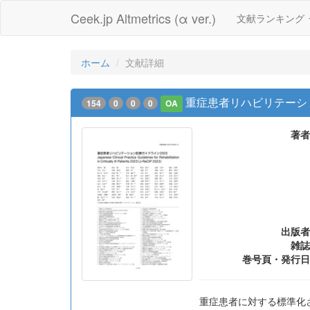
Ceek.jp Altmetrics (α ver.)
文献ランキング
ホーム
文献詳細
重症患者リハビリテーショ
154
0
0
0
OA
著者
出版者
雑誌
巻号頁・発行日
重症患者に対する標準化