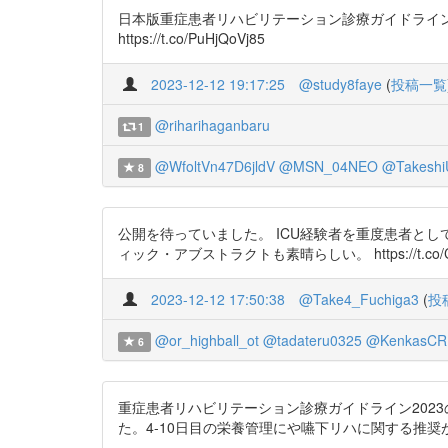
日本版重症患者リハビリテーション診療ガイドライン2023 
https://t.co/PuHjQoVj85
2023-12-12 19:17:25
@study8faye
(
投稿一覧
@riharihaganbaru
1
@WfoltVn47D6jldV
@MSN_04NEO
@Takeshi
8
公開を待っていました。 ICU経験者を重度患者と
ィック・アブストラクトも素晴らしい。 https://t.co/CE
2023-12-12 17:50:38
@Take4_Fuchiga3
(
投
@or_highball_ot
@tadateru0325
@KenkasCR
6
重症患者リハビリテーション診療ガイドライン202
た。4-10日目の栄養管理にや嚥下リハに関する推奨がありますし。