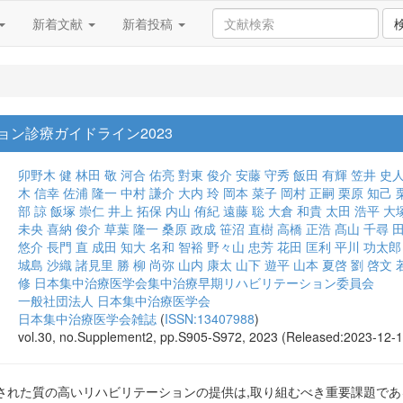
新着文献
新着投稿
ン診療ガイドライン2023
卯野木 健
林田 敬
河合 佑亮
對東 俊介
安藤 守秀
飯田 有輝
笠井 史
木 信幸
佐浦 隆一
中村 謙介
大内 玲
岡本 菜子
岡村 正嗣
栗原 知己
部 諒
飯塚 崇仁
井上 拓保
内山 侑紀
遠藤 聡
大倉 和貴
太田 浩平
大
未央
喜納 俊介
草葉 隆一
桑原 政成
笹沼 直樹
高橋 正浩
髙山 千尋
田
悠介
長門 直
成田 知大
名和 智裕
野々山 忠芳
花田 匡利
平川 功太郎
城島 沙織
諸見里 勝
柳 尚弥
山内 康太
山下 遊平
山本 夏啓
劉 啓文
修
日本集中治療医学会集中治療早期リハビリテーション委員会
一般社団法人 日本集中治療医学会
日本集中治療医学会雑誌
(
ISSN:13407988
)
vol.30, no.Supplement2, pp.S905-S972, 2023 (Released:2023-12-1
された質の高いリハビリテーションの提供は,取り組むべき重要課題である