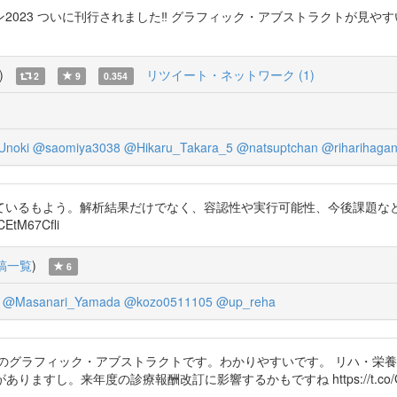
ついに刊行されました‼️ グラフィック・アブストラクトが見やすい✨ https:
)
リツイート・ネットワーク (1)
2
9
0.354
Unoki
@saomiya3038
@Hikaru_Takara_5
@natsuptchan
@riharihaga
しているもよう。解析結果だけでなく、容認性や実行可能性、今後課題
tM67Cfli
稿一覧
)
6
@Masanari_Yamada
@kozo0511105
@up_reha
3のグラフィック・アブストラクトです。わかりやすいです。 リハ・栄
来年度の診療報酬改訂に影響するかもですね https://t.co/GQAE6l9ww7