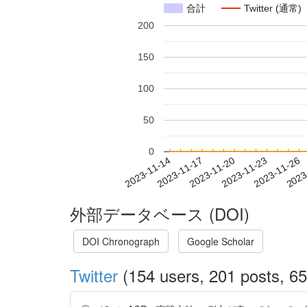
合計
Twitter (通常)
200
150
100
50
0
2023-11-20
2023-11-23
2023-11-26
2023
2023-11-14
2023-11-17
外部データベース (DOI)
DOI Chronograph
Google Scholar
Twitter
(154 users, 201 posts, 65