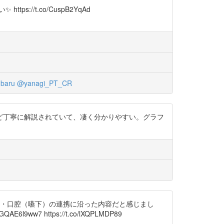
//t.co/CuspB2YqAd
nbaru
@yanagi_PT_CR
など丁寧に解説されていて、凄く分かりやすい。グラフ
養・口腔（嚥下）の連携に沿った内容だと感じまし
 https://t.co/lXQPLMDP89