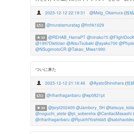
2023-12-12 22:19:31
@Mstg_Okamura
(
投稿
@muratamuratag
@fmhk1029
2
@REHAB_HamaPT
@ninako75
@FlightDoc
23
@1997Dietician
@AtsuTsubaki
@ayako700
@Phys
@NSugimotoCR
@Takao_Miwa1990
ついに来た
2023-12-12 21:16:46
@AyatoShinohara
(
投
@riharihaganbaru
@wp0821pt
2
@jsrpt202409
@Jambory_SH
@tatsuya_kida
24
@noguchi_atete
@pt_sobereha
@CardiacMasashi
@riharihaganbaru
@RyuichiYoshida5
@satohaotde