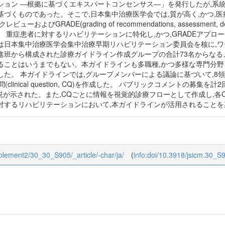
ション ―根拠に基づくエキスパートコンセンサス―」を発行したが,系
づくものであった。そこで,日本集中治療医学会では,質が高く,かつ,
およびGRADE(grading of recommendations, assessment, d
 重症患者に対するリハビリテーションに特化し,かつ,GRADEアプロ
は日本集中治療医学会集中治療早期リハビリテーション委員会を核に,ワ
進班から構成された診療ガイドライン作成グループの合計73名からな
ることはいうまでもない。本ガイドラインも多職種,かつ多様な専門分野を
した。 本ガイドラインでは,グループメンバーによる議論に基づいて,8
clinical question, CQ)を作成した。 パブリックコメントの募集を
説が示された。また,CQごとに情報を視覚的診療フローとして作成し,
対するリハビリテーションにおいて,本ガイドラインが活用されることを
upplement2/30_30_S905/_article/-char/ja/
(
info:doi/10.3918/jsicm.30_S