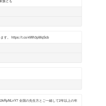
ん家族とも
s://t.co/4Wh3pMqScb
/w2kRpNLnY7 全国の先生方とご一緒して2年以上の年