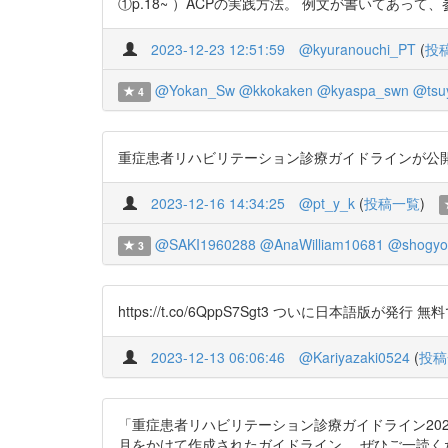
①p.18~ ）ACPの実践方法。 例文が書いてあって
2023-12-23 12:51:59
@kyuranouchi_PT
(
投
@Yokan_Sw
@kkokaken
@kyaspa_swn
@tsu
4
重症患者リハビリテーション診療ガイドラインが公開されました
2023-12-16 14:34:25
@pt_y_k
(
投稿一覧
)
@SAKI1960288
@AnaWilliam10681
@shogyos
3
https://t.co/6QppS7Sgt3 ついに日本語版が
2023-12-13 06:06:46
@Kariyazaki0524
(
投稿
「重症患者リハビリテーション診療ガイドライン2023（J-
月をかけて作成されたガイドライン。 ぜひご一読く