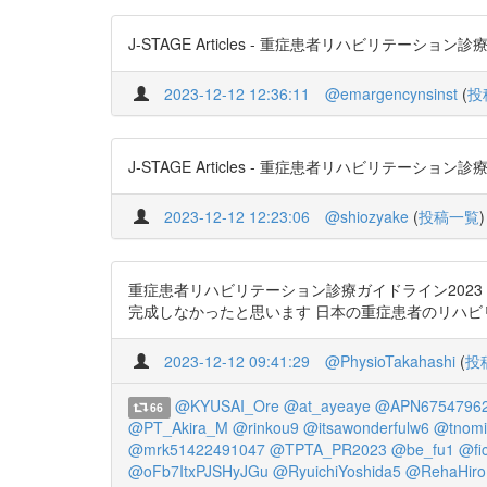
J-STAGE Articles - 重症患者リハビリテーション診療ガイ
2023-12-12 12:36:11
@emargencynsinst
(
投
J-STAGE Articles - 重症患者リハビリテーション診療ガイド
2023-12-12 12:23:06
@shiozyake
(
投稿一覧
)
重症患者リハビリテーション診療ガイドライン202
完成しなかったと思います 日本の重症患者のリハビリテーションが
2023-12-12 09:41:29
@PhysioTakahashi
(
投
@KYUSAI_Ore
@at_ayeaye
@APN6754796
66
@PT_Akira_M
@rinkou9
@itsawonderfulw6
@tnomi
@mrk51422491047
@TPTA_PR2023
@be_fu1
@fi
@oFb7ItxPJSHyJGu
@RyuichiYoshida5
@RehaHiro