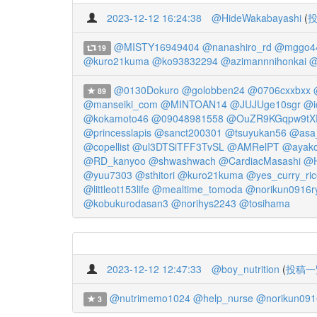
2023-12-12 16:24:38
@HideWakabayashi
(
@MISTY16949404
@nanashiro_rd
@mggo4
19
@kuro21kuma
@ko93832294
@azimannnihonkai
@
@0130Dokuro
@golobben24
@0706cxxbxx
89
@manseiki_com
@MINTOAN14
@JUJUge10sgr
@i
@kokamoto46
@09048981558
@OuZR9KGqpw9tX
@princesslapis
@sanct200301
@tsuyukan56
@asa
@copellist
@ul3DTSiTFF3TvSL
@AMRelPT
@ayak
@RD_kanyoo
@shwashwach
@CardiacMasashi
@H
@yuu7303
@sthitori
@kuro21kuma
@yes_curry_ric
@littleot153life
@mealtime_tomoda
@norikun0916r
@kobukurodasan3
@norihys2243
@tosihama
2023-12-12 12:47:33
@boy_nutrition
(
投稿一
@nutrimemo1024
@help_nurse
@norikun091
3