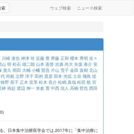
検索
ウェブ検索
ニュース検索
人
川崎 達也
神津 玲
近藤 豊
齊藤 正和
櫻本 秀明
佐々
栗山 明
松石 雄二朗
山本 憲督
吉廣 尚大
矢坂 泰介
安
塚 貴久
岡田 大輔
小幡 賢吾
片山 雪子
金田 直樹
北山
代 尚範
立野 淳子
田村 貴彦
田本 光拡
土谷 飛鳥
堤
牧野 晃子
正木 宏享
松木 良介
松嶋 真哉
松田 航
宮
若林 侑起
渡辺 伸一
米倉 寛
中西 信人
高橋 哲也
西田
0)
。日本集中治療医学会では,2017年に「集中治療に