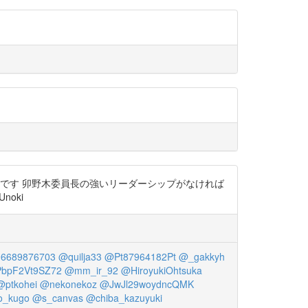
とです 卯野木委員長の強いリーダーシップがなければ
noki
6689876703
@quilja33
@Pt87964182Pt
@_gakkyh
bpF2Vt9SZ72
@mm_ir_92
@HiroyukiOhtsuka
@ptkohei
@nekonekoz
@JwJl29woydncQMK
_kugo
@s_canvas
@chiba_kazuyuki