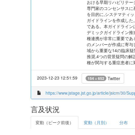
おける早期リハビリテー
専門家のコンセンサスに基
を目的に,システマティックレビュー
ガイドラインを作成した。
である。本ガイドライン
デミックガイドライン推
種連携が非常に重要であ
のメンバーが作成に寄与
域から重要な14の臨床疑問(
推奨,4つの背景疑問の解
種が関与する重症患者に
2023-12-23 12:51:59
Twitter
154 + 652
https://www.jstage.jst.go.jp/article/jsicm/30/S
言及状況
変動（ピーク前後）
変動（月別）
分布