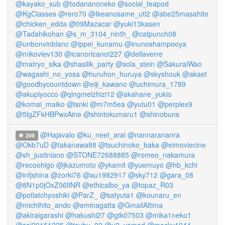
@kayako_sub
@todananoneko
@social_teapod
@KgClasses
@rero70
@Ikeanosame_utl2
@abe25masahito
@chicken_edda
@09Mazacar
@yuki13kasen
@Tadahikohan
@s_m_3104_ninth_
@catpunch08
@unbonvinblanc
@ippei_kunamu
@inunoshampooya
@mikovlev130
@icanoricanot227
@dellaverre
@matryo_sika
@shasilik_party
@sola_stein
@SakuraiWao
@wagashi_no_yosa
@huruhon_huruya
@skyshouk
@akaet
@goodbycountdown
@eiji_kawano
@uchimura_1789
@akupiyocco
@qingmeizhizi12
@akahane_yukio
@komai_maiko
@isnki
@m7m5ea
@yutu01
@perplex9
@5lgZFkHBPwxAine
@shintokumaru1
@shinobuns
@Hajavalo
@ku_neet_arai
@nannarananra
209
@Okb7uD
@takanawa88
@tsuchinoko_baka
@eimoviecine
@sh_justiniano
@STONE72688885
@romeo_nakamura
@recoohigo
@jkazumoto
@ykamit
@yuemuyo
@hb_kchi
@infjshina
@zorki76
@au1982917
@sky712
@gara_08
@8N1p0jOxZ06flNR
@ethicalbo_ya
@topaz_R03
@potlatchyoshiki
@ParZ_
@satyuta1
@kounaru_en
@michihito_ando
@eminagatta
@GmailAltima
@akiraigarashi
@hakushi27
@gtk07503
@mika1neko1