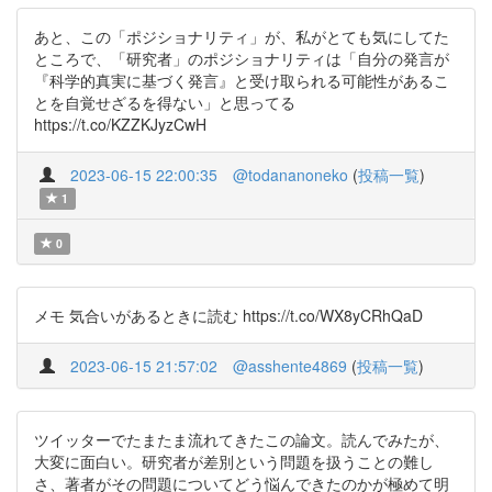
あと、この「ポジショナリティ」が、私がとても気にしてた
ところで、「研究者」のポジショナリティは「自分の発言が
『科学的真実に基づく発言』と受け取られる可能性があるこ
とを自覚せざるを得ない」と思ってる
https://t.co/KZZKJyzCwH
2023-06-15 22:00:35
@todananoneko
(
投稿一覧
)
1
0
メモ 気合いがあるときに読む https://t.co/WX8yCRhQaD
2023-06-15 21:57:02
@asshente4869
(
投稿一覧
)
ツイッターでたまたま流れてきたこの論文。読んでみたが、
大変に面白い。研究者が差別という問題を扱うことの難し
さ、著者がその問題についてどう悩んできたのかが極めて明