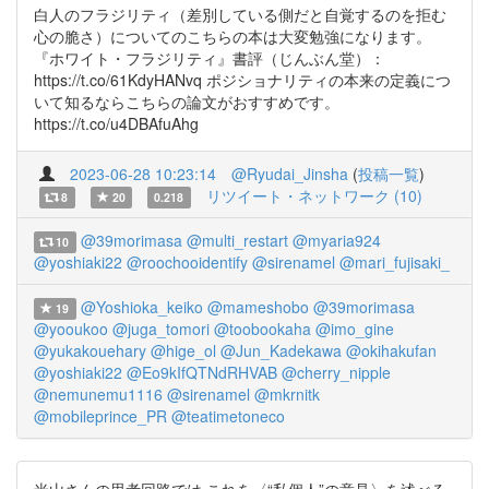
白人のフラジリティ（差別している側だと自覚するのを拒む
心の脆さ）についてのこちらの本は大変勉強になります。
『ホワイト・フラジリティ』書評（じんぶん堂）：
https://t.co/61KdyHANvq ポジショナリティの本来の定義につ
いて知るならこちらの論文がおすすめです。
https://t.co/u4DBAfuAhg
2023-06-28 10:23:14
@Ryudai_Jinsha
(
投稿一覧
)
リツイート・ネットワーク (10)
8
20
0.218
@39morimasa
@multi_restart
@myaria924
10
@yoshiaki22
@roochooidentify
@sirenamel
@mari_fujisaki_
@Yoshioka_keiko
@mameshobo
@39morimasa
19
@yooukoo
@juga_tomori
@toobookaha
@imo_gine
@yukakouehary
@hige_ol
@Jun_Kadekawa
@okihakufan
@yoshiaki22
@Eo9kIfQTNdRHVAB
@cherry_nipple
@nemunemu1116
@sirenamel
@mkrnitk
@mobileprince_PR
@teatimetoneco