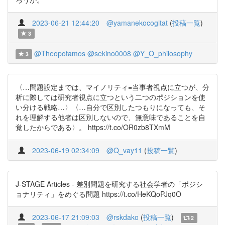
2023-06-21 12:44:20
@yamanekocogitat
(
投稿一覧
)
3
@Theopotamos
@sekino0008
@Y_O_philosophy
3
〈…問題設定までは、マイノリティ=当事者視点に立つが、分
析に際しては研究者視点に立つという二つのポジションを使
い分ける戦略…〉〈…自分で区別したつもりになっても、そ
れを理解する他者は区別しないので、無意味であることを自
覚したからである〉。 https://t.co/OR0zb8TXmM
2023-06-19 02:34:09
@Q_vay11
(
投稿一覧
)
J-STAGE Articles - 差別問題を研究する社会学者の「ポジシ
ョナリティ」をめぐる問題 https://t.co/HeKQoPJq0O
2023-06-17 21:09:03
@rskdako
(
投稿一覧
)
2