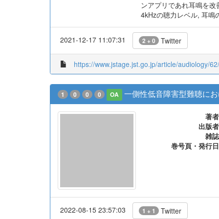
ンアプリであれ耳鳴を改善
4kHzの聴力レベル, 
2021-12-17 11:07:31
Twitter
2 + 0
https://www.jstage.jst.go.jp/article/audiology/62
一側性低音障害型難聴における
1
0
0
0
OA
著者
出版者
雑誌
巻号頁・発行日