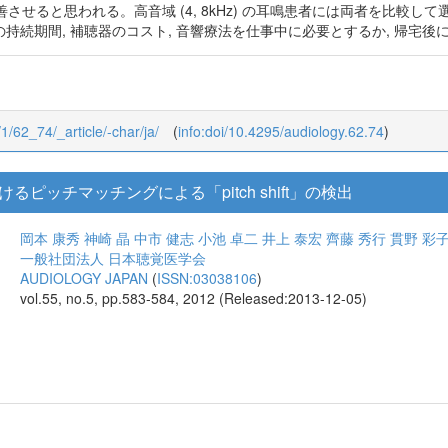
させると思われる。高音域 (4, 8kHz) の耳鳴患者には両者を比較
耳鳴の持続期間, 補聴器のコスト, 音響療法を仕事中に必要とするか, 帰宅
/1/62_74/_article/-char/ja/
(
info:doi/10.4295/audiology.62.74
)
ピッチマッチングによる「pitch shift」の検出
岡本 康秀
神崎 晶
中市 健志
小池 卓二
井上 泰宏
齊藤 秀行
貫野 彩
一般社団法人 日本聴覚医学会
AUDIOLOGY JAPAN
(
ISSN:03038106
)
vol.55, no.5, pp.583-584, 2012 (Released:2013-12-05)