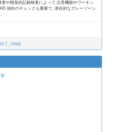
検査や聴覚的記銘検査によって,注意機能やワーキン
DHD 傾向のチェックも重要で, 潜在的なグレーゾーン
.
.125.7_1092
)
 郁