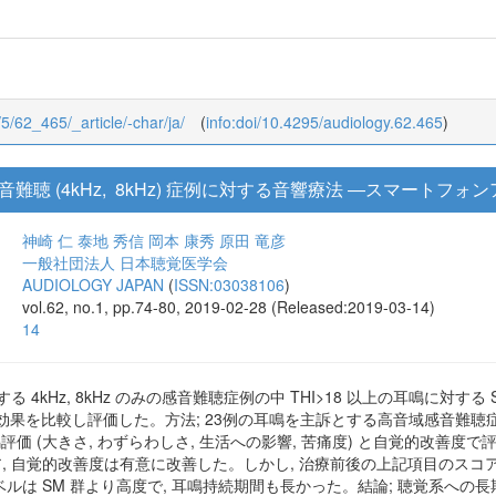
/5/62_465/_article/-char/ja/
(
info:doi/10.4295/audiology.62.465
)
聴 (4kHz, 8kHz) 症例に対する音響療法 ―スマートフ
神崎 仁
泰地 秀信
岡本 康秀
原田 竜彦
一般社団法人 日本聴覚医学会
AUDIOLOGY JAPAN
(
ISSN:03038106
)
vol.62, no.1, pp.74-80, 2019-02-28 (Released:2019-03-14)
14
る 4kHz, 8kHz のみの感音難聴症例の中 THI>18 以上の耳鳴に対する Sou
音の効果を比較し評価した。方法; 23例の耳鳴を主訴とする高音域感音難聴症例を
鳴評価 (大きさ, わずらわしさ, 生活への影響, 苦痛度) と自覚的改善度で
ア, 自覚的改善度は有意に改善した。しかし, 治療前後の上記項目のスコ
レベルは SM 群より高度で, 耳鳴持続期間も長かった。結論; 聴覚系への