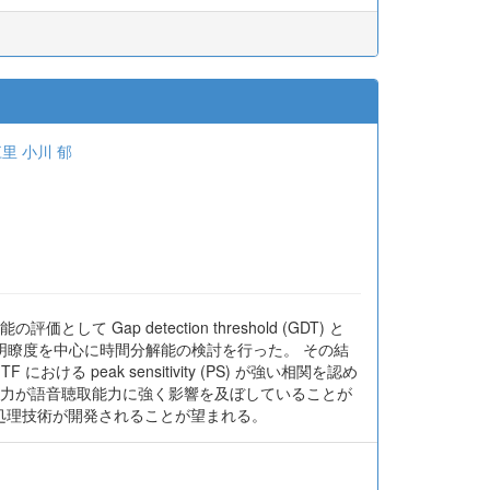
江里
小川 郁
ap detection threshold (GDT) と
し, 年齢, 語音明瞭度を中心に時間分解能の検討を行った。 その結
ける peak sensitivity (PS) が強い相関を認め
知能力が語音聴取能力に強く影響を及ぼしていることが
聴処理技術が開発されることが望まれる。