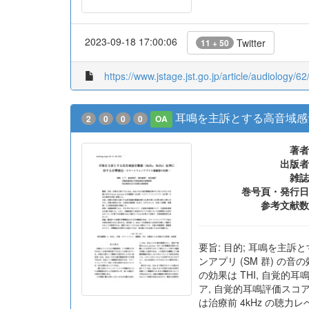
2023-09-18 17:00:06
Twitter
11 + 50
https://www.jstage.jst.go.jp/article/audiology/62
耳鳴を主訴とする高音域感音難
2
0
0
0
OA
著者
出版者
雑誌
巻号頁・発行日
参考文献数
要旨: 目的; 耳鳴を主訴とす
ンアプリ (SM 群) の
の効果は THI, 自覚的耳
ア, 自覚的耳鳴評価スコ
は治療前 4kHz の聴力