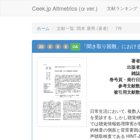
Ceek.jp Altmetrics (α ver.)
文献ランキング
ホーム
文献一覧: 岡本 康秀 (著者)
7件
「聞き取り困難」におけ
20
0
0
0
OA
著者
出版者
雑誌
巻号頁・発行日
参考文献数
被引用文献数
日常生活において, 複数
を受診する. しかし聴覚
では聴覚情報処理障害が
的検査の側面と背景要因の
声聴取検査である HINT