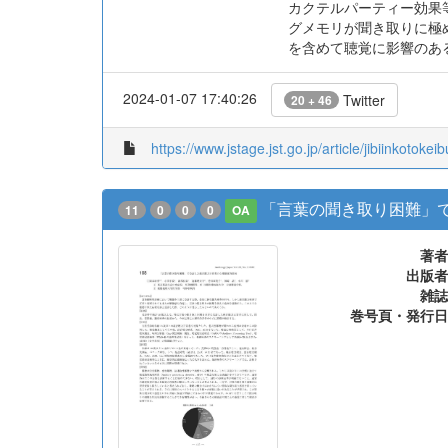
カクテルパーティー効果
グメモリが聞き取りに極めて
を含めて聴覚に影響のあ
2024-01-07 17:40:26
Twitter
20 + 46
https://www.jstage.jst.go.jp/article/jibiinkotoke
「言葉の聞き取り困難」
11
0
0
0
OA
著者
出版者
雑誌
巻号頁・発行日