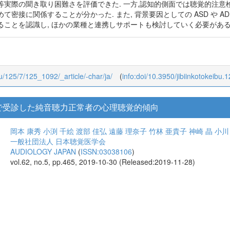
等実際の聞き取り困難さを評価できた. 一方,認知的側面では聴覚的注意
密接に関係することが分かった. また, 背景要因としての ASD や A
ることを認識し, ほかの業種と連携しサポートも検討していく必要がある
ibu/125/7/125_1092/_article/-char/ja/
(
info:doi/10.3950/jibiinkotokeibu
で受診した純音聴力正常者の心理聴覚的傾向
岡本 康秀
小渕 千絵
渡部 佳弘
遠藤 理奈子
竹林 亜貴子
神崎 晶
小川
一般社団法人 日本聴覚医学会
AUDIOLOGY JAPAN
(
ISSN:03038106
)
vol.62, no.5, pp.465, 2019-10-30 (Released:2019-11-28)