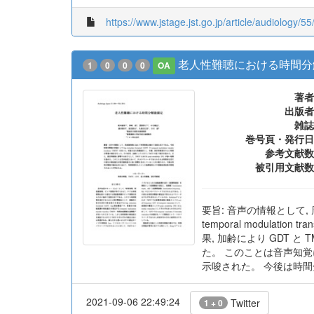
2022-08-15 23:57:03
Twitter
1 + 1
https://www.jstage.jst.go.jp/article/audiology/55
老人性難聴における時間分
1
0
0
0
OA
著者
出版者
雑誌
巻号頁・発行日
参考文献数
被引用文献数
要旨: 音声の情報として, 
temporal modulat
果, 加齢により GDT と 
た。 このことは音声知覚
示唆された。 今後は時