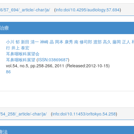
/6/57_694/_article/-char/ja/
(
info:doi/10.4295/audiology.57.694
)
治療
小川 郁
新田 清一
神崎 晶
岡本 康秀
南 修司郎
渡部 高久
藤岡 正人
行
井上 泰宏
耳鼻咽喉科展望会
耳鼻咽喉科展望
(
ISSN:03869687
)
vol.54, no.5, pp.258-266, 2011 (Released:2012-10-15)
86