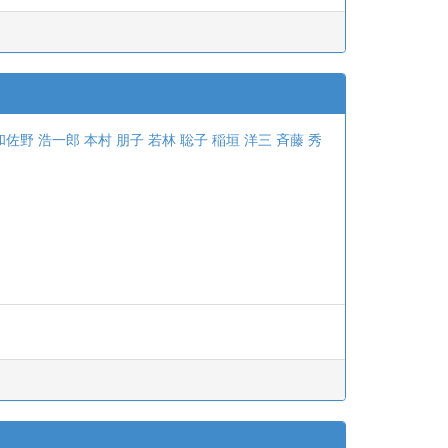
和佐野 浩一郎
本村 朋子
若林 聡子
稲垣 洋三
斉藤 秀