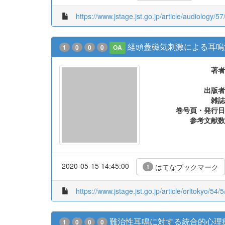
2021-09-06 22:49:24
Twitter
1 + 0
https://www.jstage.jst.go.jp/article/audiology/57
経頭蓋磁気刺激による耳鳴
1
0
0
0
OA
著者
出版者
雑誌
巻号頁・発行日
参考文献数