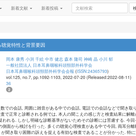
新着文献
新着投稿
る聴覚特性と背景要因
岡本 康秀
小渕 千絵
中市 健志
森本 隆司
神崎 晶
小川 郁
一般社団法人 日本耳鼻咽喉科頭頸部外科学会
日本耳鼻咽喉科頭頸部外科学会会報
(
ISSN:24365793
)
vol.125, no.7, pp.1092-1103, 2022-07-20 (Released:2022-08-11)
36
2
人数での会話, 周囲に雑音がある中での会話, 電話での会話などで聞き取
検査で正常と診断される例では, 本人の聞こえの感じ方と検査結果に解離
疑われる. しかし明確な診断基準がないためその診断には苦慮する. 今
側面から検討を行った. 多くの聴覚心理検査がある中で今回, 両耳分離聴検
-J が聞き取り困難の訴えを捉える有効な検査であることが分かった. 特に