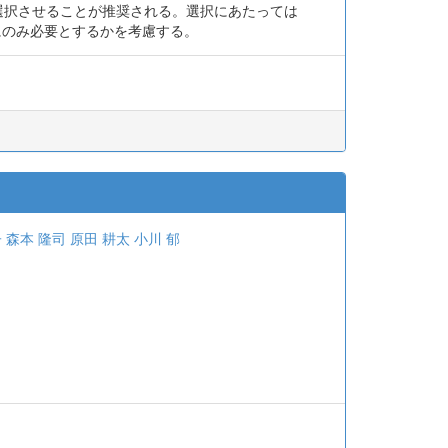
して選択させることが推奨される。選択にあたっては
後にのみ必要とするかを考慮する。
子
森本 隆司
原田 耕太
小川 郁