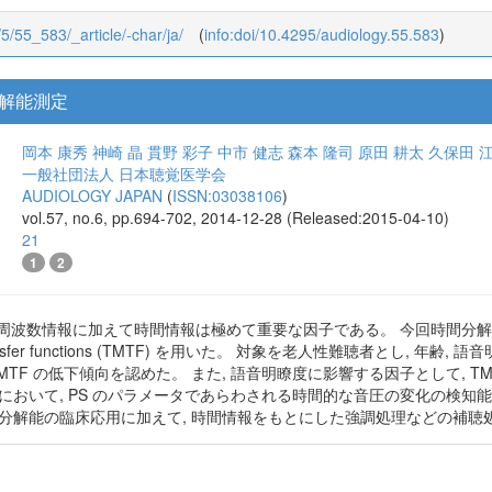
/5/55_583/_article/-char/ja/
(
info:doi/10.4295/audiology.55.583
)
解能測定
岡本 康秀
神崎 晶
貫野 彩子
中市 健志
森本 隆司
原田 耕太
久保田 
一般社団法人 日本聴覚医学会
AUDIOLOGY JAPAN
(
ISSN:03038106
)
vol.57, no.6, pp.694-702, 2014-12-28 (Released:2015-04-10)
21
1
2
周波数情報に加えて時間情報は極めて重要な因子である。 今回時間分解能の評価として G
ion transfer functions (TMTF) を用いた。 対象を老人性難聴者と
TMTF の低下傾向を認めた。 また, 語音明瞭度に影響する因子として, TMTF にお
において, PS のパラメータであらわされる時間的な音圧の変化の検
間分解能の臨床応用に加えて, 時間情報をもとにした強調処理などの補