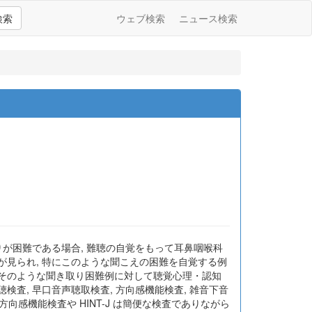
検索
ウェブ検索
ニュース検索
りが困難である場合, 難聴の自覚をもって耳鼻咽喉科
が見られ, 特にこのような聞こえの困難を自覚する例
回そのような聞き取り困難例に対して聴覚心理・認知
査, 早口音声聴取検査, 方向感機能検査, 雑音下音
方向感機能検査や HINT-J は簡便な検査でありながら