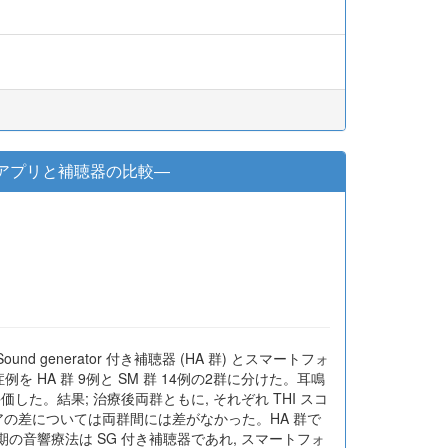
ォンアプリと補聴器の比較―
nd generator 付き補聴器 (HA 群) とスマートフォ
 HA 群 9例と SM 群 14例の2群に分けた。耳鳴
評価した。結果; 治療後両群ともに, それぞれ THI スコ
アの差については両群間には差がなかった。HA 群で
長期の音響療法は SG 付き補聴器であれ, スマートフォ