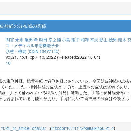
皮神経の分布域の関係
間宮 未来
亀田 翠
時田 幸之輔
小島 龍平
相澤 幸夫
影山 幾男
熊木 
コ・メディカル形態機能学会
形態・機能
(
ISSN:13477145
)
vol.21, no.1, pp.4-10, 2022 (Released:2022-10-04)
16
叢の腹側神経、橈骨神経は背側神経とされている。今回筋皮神経の皮枝
していた。また、橈骨神経の皮枝としては、上腕への皮枝は貧弱であり、
神経)によって補われている特殊な所見に遭遇した。手背の皮神経分布に
分も含まれている可能性があり、手背において両神経の関係は今後さら
1/1/21_4/_article/-char/ja/
(
info:doi/10.11172/keitaikinou.21.4
)