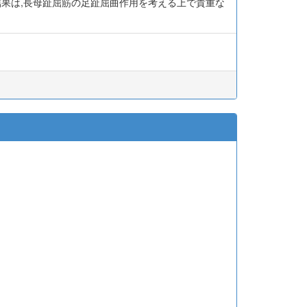
結果は,長母趾屈筋の足趾屈曲作用を考える上で貴重な