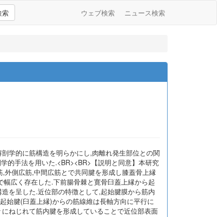
検索
ウェブ検索
ニュース検索
解剖学的に筋構造を明らかにし,肉離れ発生部位との関
学的手法を用いた.<BR><BR>【説明と同意】本研究
広筋,外側広筋,中間広筋とで共同腱を形成し膝蓋骨上縁
4まで幅広く存在した.下前腸骨棘と寛骨臼蓋上縁から起
造を呈した.近位部の特徴として,起始腱膜から筋内
,起始腱(臼蓋上縁)からの筋線維は長軸方向に平行に
々にねじれて筋内腱を形成していることで近位部表面