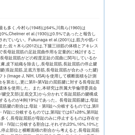
,今村ら(1948)は64%,川島ら(1960)は
helmer et al.(1930)は0.5%であったと報告し
ukunaga et al.(2001)は,筋力や筋パ
佐々木ら(2012)は,下腿三頭筋の体積とアキレス
で長母趾屈筋の足趾屈曲作用を定量的に検討するこ
ら長母趾屈筋がどの程度足趾の屈曲に関与しているか
り皮膚,皮下組織を除去し,長母趾屈筋,長趾屈筋の停止腱
(長趾屈筋,足底方形筋,長母趾屈筋が合わさった腱)
(Image J, NIH, USA)を使用して横断面積を計測
を算出し,更に第II~第V趾の屈筋腱に対する長母趾屈
遺体を使用した。また,本研究は所属大学倫理委員会
が腱交叉部(足底交叉)から分かれて長趾屈筋の腱構成
へ分岐するものが4例(19%)であった。長母趾屈筋腱は,母趾
趾屈筋腱の割合は,母趾・第II趾へ分岐するものでは,第II
・IV趾に分岐するものでは,第II趾では67±28%,第III趾
%で最も多く,長母趾屈筋が母趾のみに停止するものは存在せ
IV趾に分岐する割合は,それぞれ23%,16%,10%と
って,停止部位と横断面積の割合から考えると,長母趾屈筋