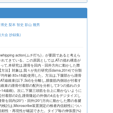
 博史
梨本 智史
影山 幾男
学術大会 抄録集)
ping action(ムチ打ち)」が要因であると考えら
されてきている。この原因としては,ATの捻れ構造が
って,本研究は,踵骨を回内・回外方向に動かした際
】対象は,我々が先行研究(Edama,2014)で分類
性,平均年齢:83±18歳)使用した。方法は,下腿部から踵骨
線維束(以下,Sol)を分離し,腓腹筋内側頭が付着す
各腱線維束の踵骨付着部の配列を分析して3つの捻れのタ
:10~14線維)。次に,下腿三頭筋を台上に動かないように
と踵骨隆起付着部の2点,踵骨隆起の外側の4点をデジタイズし
回内(20°)・回外(20°)方向に動かした際の各腱
検討は,Microscribe装置測定の検者内信頼性につい
あり高い信頼性・再現性が確認できた。タイプ毎の伸張度(%)