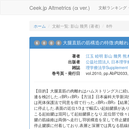
Ceek.jp Altmetrics (α ver.)
文献ランキング
ホーム
文献一覧: 影山 幾男 (著者)
8件
大腿直筋の筋構造の特徴:肉離
6
0
0
0
著者
江玉 睦明
影山 幾男
熊
出版者
公益社団法人 日本理学
雑誌
理学療法学Supplement
巻号頁・発行日
vol.2010, pp.AbPI2033,
【目的】大腿直筋の肉離れはハムストリングスに続い
連を検討した.<BR><BR>【方法】日本歯科大学新
は死体保護法で同意を得て行った.<BR><BR>【
に停止した.表面の近位1/3まで幅広い起始腱膜があ
こる起始腱は混同して起始腱膜となり,近位部で徐々
腱の筋線維は両側へ走行し羽状構造を呈して停止腱膜
停止腱膜に付着しており,表層と深層では異なる筋線