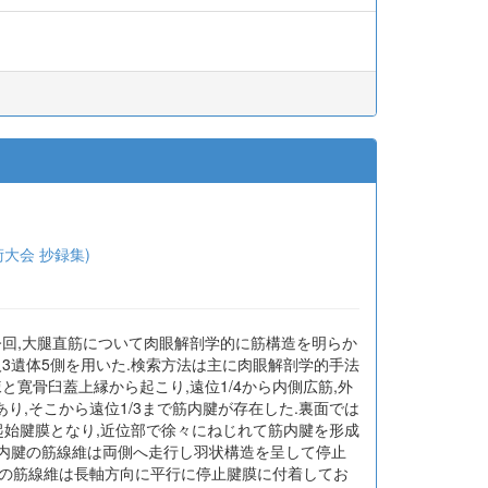
学術大会 抄録集)
今回,大腿直筋について肉眼解剖学的に筋構造を明らか
3遺体5側を用いた.検索方法は主に肉眼解剖学的手法
寛骨臼蓋上縁から起こり,遠位1/4から内側広筋,外
り,そこから遠位1/3まで筋内腱が存在した.裏面では
起始腱膜となり,近位部で徐々にねじれて筋内腱を形成
筋内腱の筋線維は両側へ走行し羽状構造を呈して停止
からの筋線維は長軸方向に平行に停止腱膜に付着してお