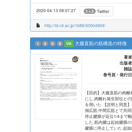
2020-04-13 08:07:27
Twitter
1 + 3
http://id.nii.ac.jp/1686/00004909/
大腿直筋の筋構造の特徴
1
0
0
0
OA
著者
出版者
雑誌
巻号頁・発行日
【目的】大腿直筋の肉離
にし,肉離れ発生部位と
を用いた.【説明と同意】
側広筋,中間広筋とで共同
停止腱膜が近位1/4ま
した.筋内腱は起始腱膜
腱膜に停止していた.起始