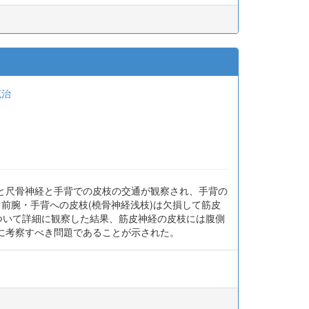
克治
と尺骨神経と手背での皮枝の交通が観察され、手背の
前腕・手背への皮枝(橈骨神経浅枝)は欠損して筋皮
ついて詳細に観察した結果、筋皮神経の皮枝には腹側
に考察すべき問題であることが示された。