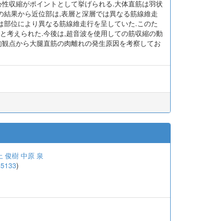
遠心性収縮がポイントとして挙げられる.大体直筋は羽状
の結果から近位部は,表層と深層では異なる筋線維走
は部位により異なる筋線維走行を呈していた.このた
と考えられた.今後は,超音波を使用しての筋収縮の動
学的観点から大腿直筋の肉離れの発生原因を考察してお
上 俊樹
中原 泉
45133
)