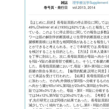
雑誌
理学療法学Supplement
巻号頁・発行日
vol.2013, 2014
【はじめに,目的】長母趾屈筋の停止部位に関しては多くの
49%,Chelmer et al.(1930)は62%であった
ている。このように停止部位に関しての報告は多数認められ
ワーは筋の解剖学的断面積より生理学的断面積と比例し
腱横断面積には有意な相関関係があることを報告し
とができると考えられる。そこで本研究では,長母趾
を検討することを目的とした。【方法】日本人遺体13体2
を丁寧に剖出した。次に,長母趾屈筋が母趾へ向かう
をII趾~V趾の基節骨部で横断した。そうして各腱の断面をデジタ
した。長母指屈筋腱において,母趾・第II~第V趾に
筋腱の割合を算出した。【倫理的配慮,説明と同意】
にて承認を受けて行われた。【結果】長母指屈筋が母
に加わった。その内,外側枝が第II指へ分岐するものが6例(
へ向かう腱が65±14%,第II趾が23±6%,第III
趾では36±3%であった。母趾・第II・III趾に分岐するもの
では34±12%,第IV趾では30±2%であった。【考
ず,先行研究とほぼ同様の結果であった。長母趾屈筋腱は,
減少していく傾向であった。しかし,第II・III趾の