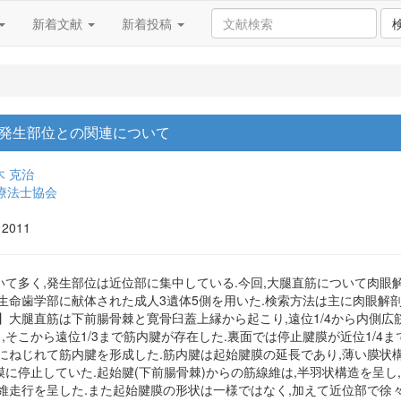
新着文献
新着投稿
れ発生部位との関連について
木 克治
療法士協会
 2011
て多く,発生部位は近位部に集中している.今回,大腿直筋について肉眼
潟生命歯学部に献体された成人3遺体5側を用いた.検索方法は主に肉眼解剖
結果】大腿直筋は下前腸骨棘と寛骨臼蓋上縁から起こり,遠位1/4から内側
り,そこから遠位1/3まで筋内腱が存在した.裏面では停止腱膜が近位1/
にねじれて筋内腱を形成した.筋内腱は起始腱膜の延長であり,薄い膜状構
に停止していた.起始腱(下前腸骨棘)からの筋線維は,半羽状構造を呈し
維走行を呈した.また起始腱膜の形状は一様ではなく,加えて近位部で徐