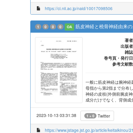
https://ci.nii.ac.jp/naid/10017098506
筋皮神経と橈骨神経由来の
1
0
0
0
OA
著者
出版者
雑誌
巻号頁・発行日
参考文献数
一般に筋皮神経は腕神経
母指から第2指まで分布
神経の皮枝(外側前腕皮
成分だけでなく、背側成
2023-10-13 03:31:38
Twitter
1 + 0
https://www.jstage.jst.go.jp/article/keitaikinou/2