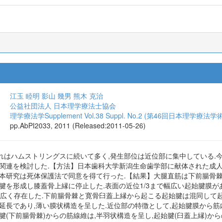
江玉 睦明
影山 幾男
熊木 克治
公益社団法人 日本理学療法士協会
理学療法学Supplement Vol.38 Suppl. No.2 (第46回日本理学療法
pp.AbPI2033, 2011 (Released:2011-05-26)
れはハムストリングスに続いて多く,発生部位は近位部に集中している.
の関連を検討した.【方法】日本歯科大学新潟生命歯学部に献体された成人
本研究は死体保護法で同意を得て行った.【結果】大腿直筋は下前腸骨棘と
腱を形成し膝蓋骨上縁に停止した.表面の近位1/3まで幅広い起始腱膜があ
で幅広く存在した.下前腸骨棘と寛骨臼蓋上縁から起こる起始腱は混同して
の延長であり,薄い膜状構造を呈した.近位部の特徴として,起始腱膜から
腱(下前腸骨棘)からの筋線維は,半羽状構造を呈し,起始腱(臼蓋上縁)