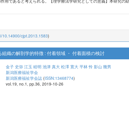
が補助作用であると考えられる。【理学療法学研究としての意義】本研究の
oi/10.14900/cjpt.2013.1583
)
組織の解剖学的特徴 : 付着領域 ・ 付着面積の検討
金子 史弥
江玉 睦明
池津 真大
松澤 寛大
平林 怜
影山 幾男
新潟医療福祉学会
新潟医療福祉学会誌
(
ISSN:13468774
)
vol.19, no.1, pp.36, 2019-10-26