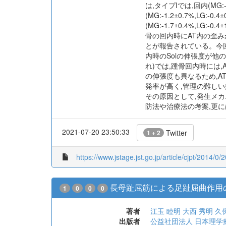
は,タイプIでは,回内(MG:-1.6±
(MG:-1.2±0.7%,LG:-0.4
(MG:-1.7±0.4%,LG:-
骨の回内時にAT内の歪み
とが報告されている。今回,
内時のSolの伸張度が他
れ)では,踵骨回内時には,
の伸張度も異なるため,
発率が高く,管理の難し
その原因として,発生メ
防法や治療法の考案,更
2021-07-20 23:50:33
Twitter
1 + 2
https://www.jstage.jst.go.jp/article/cjpt/2014/0/
長母趾屈筋による足趾屈曲作用
1
0
0
0
著者
江玉 睦明
大西 秀明
久
出版者
公益社団法人 日本理学