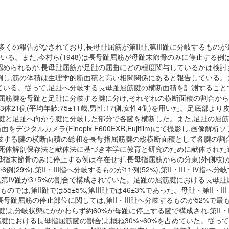
報告がなされており,長母趾屈筋が第II趾,第III趾に分岐するものが最も多く
と報告している。また,今村ら(1948)は長母趾屈筋が母趾末節骨のみに停止する例は0%,C
るが,長母趾屈筋が足趾の屈曲にどの程度関与しているかは検討されていない。F
,筋の体積は生理学的断面積と高い相関関係にあると報告している。また,
ている。従って,足趾へ分岐する長母趾屈筋腱の横断面積を計測すること
屈筋腱を母趾と足趾に分岐する腱に分け,それぞれの横断面積の割合か
1側(平均年齢:75±11歳,男性:17側,女性4側)を用いた。足底部よ
腱と足趾へ向かう腱に分岐した部分で各腱を横断した。また,足趾の屈筋腱
ルカメラ(Finepix F600EXR,Fujifilm)にて撮影し,画像解析ソフト
分岐する腱の横断面積の総和を長母指屈筋腱の総横断面積として各腱の割合
死体解剖保存法と献体法に基づき本学に教育と研究のために献体された
指末節骨のみに停止する例は存在せず,長母指屈筋からの分束(外側枝)
29%),第II・III指へ分岐するものが11例(52%),第II・III・IV指
趾が9±9%,第IV趾が3±5%の割合で構成されていた。足趾の屈筋腱における長母
では,第II趾では55±5%,第III趾では46±3%であった。母趾・第II・III
察】長母趾屈筋の停止部位に関しては,第II・III趾へ分岐するものが52
分岐状態にかかわらず約60%が母趾に停止する腱で構成され,第II・III・
屈筋腱における長母指屈筋腱の割合は,概ね30%~60%を占めていた。従