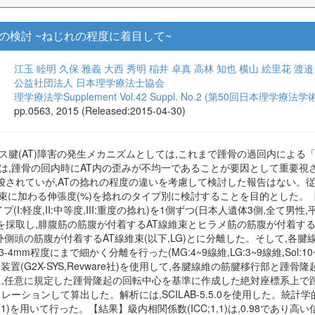
の検討 ~ねじれの程度に着目して~
江玉 睦明
久保 雅義
大西 秀明
稲井 卓真
高林 知也
横山 絵里花
渡邉
公益社団法人 日本理学療法士協会
理学療法学Supplement Vol.42 Suppl. No.2 (第50回日本理学療法
pp.0563, 2015 (Released:2015-04-30)
腱(AT)障害の発生メカニズムとしては,これまで踵骨の過回内による「whip
は,踵骨の回内時にAT内の歪みが不均一であることが要因として重要視
唆されていが,ATの捻れの程度の違いを考慮して検討した報告はない。従
束に加わる伸張度(%)を捻れのタイプ別に検討することを目的とした。【方法
(I:軽度,II:中等度,III:重度の捻れ)を1側ずつ(日本人遺体3側,全て男
採取し,腓腹筋の筋腹が付着するAT線維束とヒラメ筋の筋腹が付着するAT
)と外側頭の筋腹が付着するAT線維束(以下,LG)とに分離した。そして,
4mm程度にまで細かく分離を行った(MG:4~9線維,LG:3~9線維,Sol
ribe装置(G2X-SYS,Revware社)を使用して,各腱線維の筋腱移行部
,任意に規定した踵骨隆起の回転中心を基準に作成した絶対座標系上で踵骨を
レーションして算出した。解析には,SCILAB-5.5.0を使用した。統計学的
;1,1)を用いて行った。【結果】級内相関係数(ICC;1,1)は,0.98で