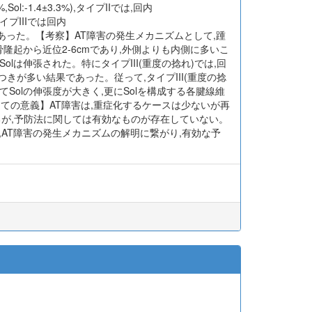
3%,Sol:-1.4±3.3%),タイプIIでは,回内
%),タイプIIIでは回内
l:-5.4±6.2%)であった。【考察】AT障害の発生メカニズムとして,踵
隆起から近位2-6cmであり,外側よりも内側に多いこ
lは伸張された。特にタイプIII(重度の捻れ)では,回
きが多い結果であった。従って,タイプIII(重度の捻
べてSolの伸張度が大きく,更にSolを構成する各腱線維
ての意義】AT障害は,重症化するケースは少ないが再
るが,予防法に関しては有効なものが存在していない。
AT障害の発生メカニズムの解明に繋がり,有効な予