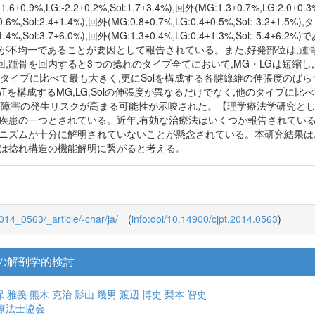
0.9%,LG:-2.2±0.2%,Sol:1.7±3.4%),回外(MG:1.3±0.7%,LG:2.0±0.
±0.6%,Sol:2.4±1.4%),回外(MG:0.8±0.7%,LG:0.4±0.5%,Sol:-3.2±1.5
0.4±1.4%,Sol:3.7±6.0%),回外(MG:1.3±0.4%,LG:0.4±1.3%,So
が不均一であることが要因として報告されている。また,好発部位は,踵骨
踵骨を回内すると3つの捻れのタイプ全てにおいて,MG・LGは短縮し,So
のタイプに比べて最も大きく,更にSolを構成する各腱線維の伸張度のばらつ
ATを構成するMG,LG,Solの伸張度が異なるだけでなく,他のタイプに比
AT障害の発生リスクが高まる可能性が示唆された。【理学療法学研究とし
い疾患の一つとされている。近年,有効な治療法はいくつか報告されてい
カニズムが十分に解明されていないことが懸念されている。本研究結果は,
には捻れ構造の機能解明に繋がると考える。
2014_0563/_article/-char/ja/
(
info:doi/10.14900/cjpt.2014.0563
)
の解剖学的検討
保 雅義
熊木 克治
影山 幾男
渡辺 博史
梨本 智史
療法士協会