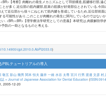
><BR>【考察】肉離れの発生メカニズムとして羽状構造,筋腱移行部,
ことが多く,近位部の筋内腱部,筋束の筋膜が好発部位とされている.今回
,加えて近位部から徐々にねじれて筋内腱を形成しているため,近位部前面
する可能性があり,このことが肉離れの発生に関与しているのではないか
. <BR><BR>【理学療法学研究としての意義】本研究は,肉眼解剖
予防の一助となるものと考える.
oi/10.14900/cjpt.2010.0.AbPI2033.0
)
るPBLテュートリアルの導入
田 敬五
影山 幾男
関本 恒夫
藤井 一維
水谷 太尊
宮川 行男
渡邊 文彦
村
nal of Japanese Association for Dental Education
(
ISSN:091
91, 2005-12-20