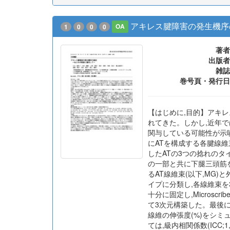
アキレス腱障害の発生機序
1
0
0
0
OA
著者
出版者
雑誌
巻号頁・発行日
【はじめに,目的】アキレス
れてきた。しかし,近年で
関与している可能性が示
にATを構成する各腱線維
したATの3つの捻れのタイプ
の一部と共に下腿三頭筋を
るAT線維束(以下,MG
イプに分類し,各線維束を3-
十分に固定し,Microsc
て3次元構築した。最後に
線維の伸張度(%)をシミュ
ては,級内相関係数(ICC