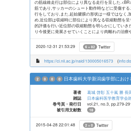
の筋線維走行は部位により異なる走行を呈した.<BR
筋であり,サッカーのシュート動作時などに受傷する
行をしており,また,起始腱膜の形状は一様ではなく
め,近位部は収縮時に部位により異なる収縮動態を呈
的評価を行い近位部の収縮動態を明らかにしていきたい
り今後更に発展させていくことにより肉離れの治療や
2020-12-31 21:53:29
Twitter
6 + 82
https://ci.nii.ac.jp/naid/130005016573
(
info:d
日本歯科大学新潟歯学部におけ
2
0
0
0
著者
葛城 啓彰
五十嵐 勝
長
雑誌
日本歯科医学教育学会雑誌 = Jour
巻号頁・発行日
vol.21, no.3, pp.279-2
被引用文献数
18
2015-04-28 22:01:48
Twitter
2 + 0