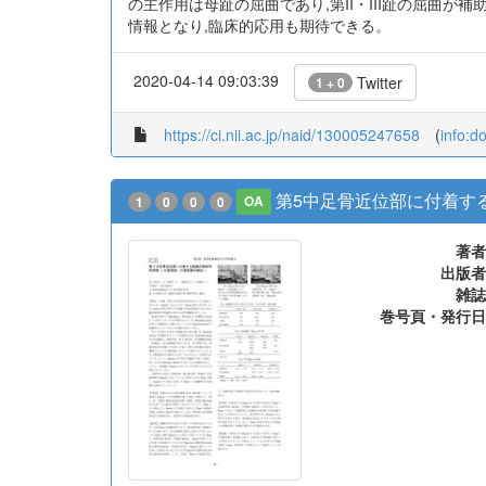
の主作用は母趾の屈曲であり,第II・III趾の屈曲
情報となり,臨床的応用も期待できる。
2020-04-14 09:03:39
Twitter
1 + 0
https://ci.nii.ac.jp/naid/130005247658
(
info:d
第5中足骨近位部に付着する
1
0
0
0
OA
著者
出版者
雑誌
巻号頁・発行日