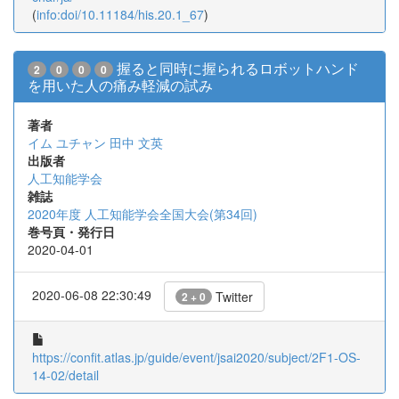
(
info:doi/10.11184/his.20.1_67
)
握ると同時に握られるロボットハンド
2
0
0
0
を用いた人の痛み軽減の試み
著者
イム ユチャン
田中 文英
出版者
人工知能学会
雑誌
2020年度 人工知能学会全国大会(第34回)
巻号頁・発行日
2020-04-01
2020-06-08 22:30:49
Twitter
2 + 0
https://confit.atlas.jp/guide/event/jsai2020/subject/2F1-OS-
14-02/detail