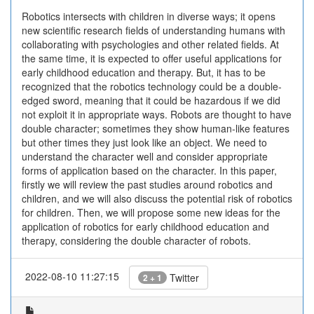
Robotics intersects with children in diverse ways; it opens
new scientific research fields of understanding humans with
collaborating with psychologies and other related fields. At
the same time, it is expected to offer useful applications for
early childhood education and therapy. But, it has to be
recognized that the robotics technology could be a double-
edged sword, meaning that it could be hazardous if we did
not exploit it in appropriate ways. Robots are thought to have
double character; sometimes they show human-like features
but other times they just look like an object. We need to
understand the character well and consider appropriate
forms of application based on the character. In this paper,
firstly we will review the past studies around robotics and
children, and we will also discuss the potential risk of robotics
for children. Then, we will propose some new ideas for the
application of robotics for early childhood education and
therapy, considering the double character of robots.
2022-08-10 11:27:15
Twitter
2 + 1