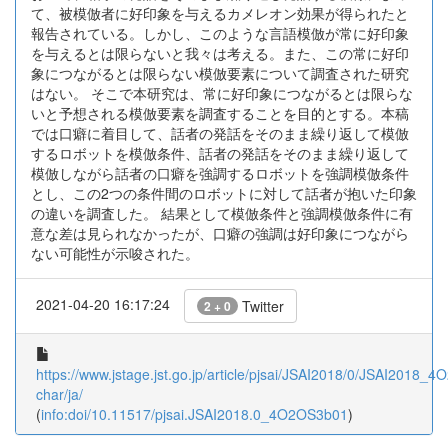
て、被模倣者に好印象を与えるカメレオン効果が得られたと
報告されている。しかし、このような言語模倣が常に好印象
を与えるとは限らないと我々は考える。また、この常に好印
象につながるとは限らない模倣要素について調査された研究
はない。 そこで本研究は、常に好印象につながるとは限らな
いと予想される模倣要素を調査することを目的とする。本稿
では口癖に着目して、話者の発話をそのまま繰り返して模倣
するロボットを模倣条件、話者の発話をそのまま繰り返して
模倣しながら話者の口癖を強調するロボットを強調模倣条件
とし、この2つの条件間のロボットに対して話者が抱いた印象
の違いを調査した。 結果として模倣条件と強調模倣条件に有
意な差は見られなかったが、口癖の強調は好印象につながら
ない可能性が示唆された。
2021-04-20 16:17:24
Twitter
2 + 0
https://www.jstage.jst.go.jp/article/pjsai/JSAI2018/0/JSAI2018_4
char/ja/
(
info:doi/10.11517/pjsai.JSAI2018.0_4O2OS3b01
)