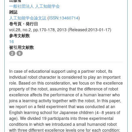
出版者
一般社団法人 人工知能学会
雑誌
人工知能学会論文誌
(
ISSN:13460714
)
巻号頁・発行日
vol.28, no.2, pp.170-178, 2013 (Released:2013-01-17)
参考文献数
16
被引用文献数
2
9
In case of educational support using a partner robot, its
individual robot character is considered to play an important
role. Based on this consideration, we focus on the excellence
property of the robot, assuming that the difference of robot
excellence affects the performance of a human learner who
joins a learning activity together with the robot. In this paper,
we report on a field experiment that was conducted at an
English learning school for Japanese children (4--8 years of
age). We divided 19 participants into three experimental
conditions in which we introduced a small humanoid robot
with three different excellence levels one for each condition: