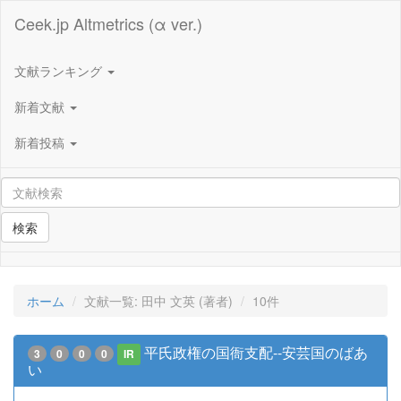
Ceek.jp Altmetrics (α ver.)
文献ランキング
新着文献
新着投稿
検索
ホーム
文献一覧: 田中 文英 (著者)
10件
平氏政権の国衙支配--安芸国のばあ
3
0
0
0
IR
い