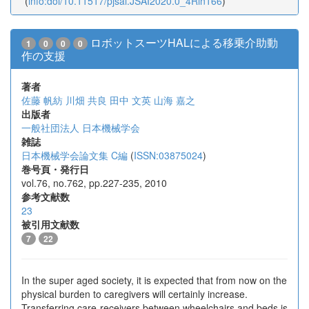
(
info:doi/10.11517/pjsai.JSAI2020.0_4Rin166
)
ロボットスーツHALによる移乗介助動
1
0
0
0
作の支援
著者
佐藤 帆紡
川畑 共良
田中 文英
山海 嘉之
出版者
一般社団法人 日本機械学会
雑誌
日本機械学会論文集 C編
(
ISSN:03875024
)
巻号頁・発行日
vol.76, no.762, pp.227-235, 2010
参考文献数
23
被引用文献数
7
22
In the super aged society, it is expected that from now on the
physical burden to caregivers will certainly increase.
Transferring care-receivers between wheelchairs and beds is