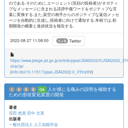
のである.そのために,エージェント(笑顔の投稿者)がネガティ
ブなメッセージに含まれる誹謗中傷ワードをポジティブな言
葉に変換する.また,架空の相手からのポジティブな返信メッセ
ージを自動的に生成し,投稿者に向けて通知する.本稿では,初
期開発の概要と進捗状況を報告する.
2022-08-27 11:08:00
Twitter
1 + 0
https://www.jstage.jst.go.jp/article/pjsai/JSAI2022/0/JSAI2022_3Yi
char/ja/
(
info:doi/10.11517/pjsai.JSAI2022.0_3Yin209
)
人が感じる痛みの説明を補助する
1
0
0
0
OA
ための形状変化装置の開発
著者
窪田 悠貴
田中 文英
出版者
一般社団法人 人工知能学会