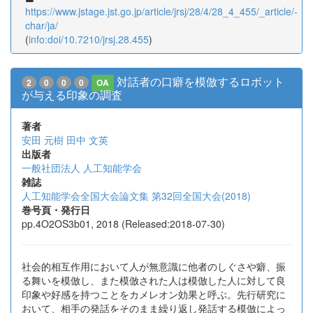
https://www.jstage.jst.go.jp/article/jrsj/28/4/28_4_455/_article/-
char/ja/
(
info:doi/10.7210/jrsj.28.455
)
対話者の口癖を模倣するロボット
2
0
0
0
OA
が与える印象の調査
著者
安田 元樹
田中 文英
出版者
一般社団法人 人工知能学会
雑誌
人工知能学会全国大会論文集 第32回全国大会(2018)
巻号頁・発行日
pp.4O2OS3b01, 2018 (Released:2018-07-30)
社会的相互作用において人が無意識に他者のしぐさや癖、振
る舞いを模倣し、また模倣された人は模倣した人に対して良
印象や好感を持つことをカメレオン効果と呼ぶ。先行研究に
おいて、相手の発話をそのまま繰り返し発話する模倣によっ