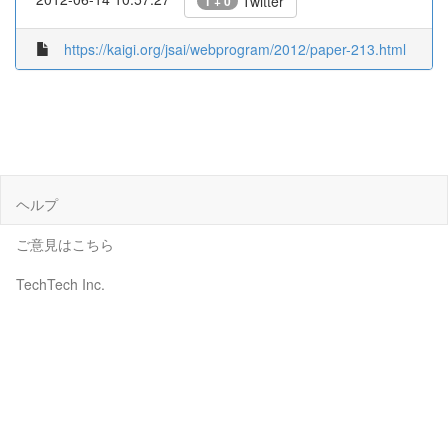
Twitter
1 + 0
https://kaigi.org/jsai/webprogram/2012/paper-213.html
ヘルプ
ご意見はこちら
TechTech Inc.