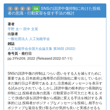
SNSの誹謗中傷抑制に向けた投稿
1
0
0
0
OA
者の意識・行動変容を促す手法の検討
著者
平野 太一
田中 文英
出版者
一般社団法人 人工知能学会
雑誌
人工知能学会全国大会論文集 第36回 (2022)
巻号頁・発行日
pp.3Yin209, 2022 (Released:2022-07-11)
SNSの誹謗中傷の抑制は,つらい思いをする人を減らすために
重要である.日本政府は侮辱罪の罰則強化に乗り出しているが,
未だ施行日は不透明である.また,注意喚起メッセージを表示す
る試みがなされている.しかし,誹謗中傷の根本的かつ長期的な
抑制には,投稿者自身の意識・行動変容が不可欠だと考える.そ
こで,快感の源を誹謗中傷から感謝に変える手法を検討する.具
体的には,投稿者がポジティブなメッセージを投稿し,相手から
ポジティブな返信を受け取るのが気持ち良いと実感させるも