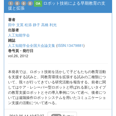
ロボット技術による早期教育の支
1
0
0
0
OA
援と拡張
著者
田中 文英
松添 静子
高橋 利光
出版者
人工知能学会
雑誌
人工知能学会全国大会論文集
(
ISSN:13479881
)
巻号頁・発行日
vol.26, 2012
本発表では、ロボット技術を活かして子どもたちの教育活動
を支援する試みと、同教育環境を拡張する試みの二種類につ
いて、我々が行ってきている研究活動を報告する。前者に関
してはケア・レシーバー型ロボットと呼ばれる新しいタイプ
の教育支援ロボットとその導入事例について述べ、後者につ
いては遠隔操作ロボットシステムを用いたコミュニケーショ
ン支援の活動について述べる。
2012-06-14 10:57:27