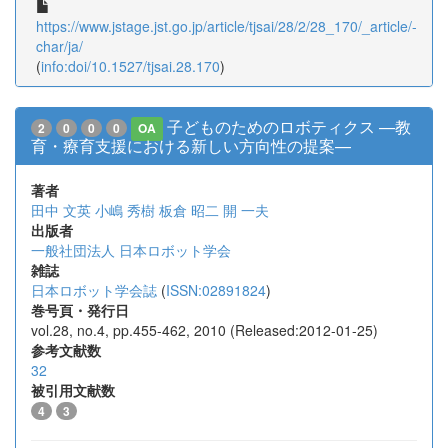
https://www.jstage.jst.go.jp/article/tjsai/28/2/28_170/_article/-
char/ja/
(
info:doi/10.1527/tjsai.28.170
)
子どものためのロボティクス —教
2
0
0
0
OA
育・療育支援における新しい方向性の提案—
著者
田中 文英
小嶋 秀樹
板倉 昭二
開 一夫
出版者
一般社団法人 日本ロボット学会
雑誌
日本ロボット学会誌
(
ISSN:02891824
)
巻号頁・発行日
vol.28, no.4, pp.455-462, 2010 (Released:2012-01-25)
参考文献数
32
被引用文献数
4
3