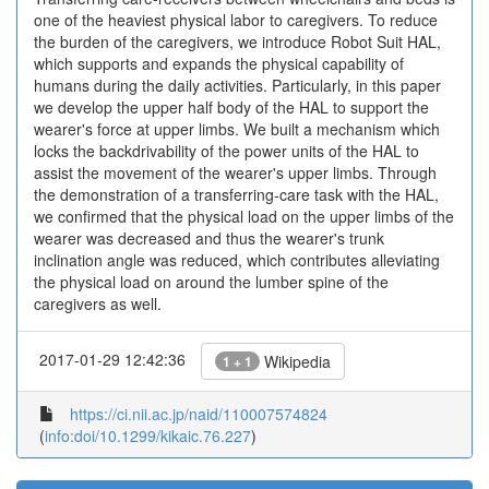
one of the heaviest physical labor to caregivers. To reduce
the burden of the caregivers, we introduce Robot Suit HAL,
which supports and expands the physical capability of
humans during the daily activities. Particularly, in this paper
we develop the upper half body of the HAL to support the
wearer's force at upper limbs. We built a mechanism which
locks the backdrivability of the power units of the HAL to
assist the movement of the wearer's upper limbs. Through
the demonstration of a transferring-care task with the HAL,
we confirmed that the physical load on the upper limbs of the
wearer was decreased and thus the wearer's trunk
inclination angle was reduced, which contributes alleviating
the physical load on around the lumber spine of the
caregivers as well.
2017-01-29 12:42:36
Wikipedia
1 + 1
https://ci.nii.ac.jp/naid/110007574824
(
info:doi/10.1299/kikaic.76.227
)