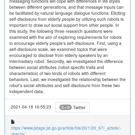
messaging functions will cope with differences in life styles
between different generations, and that message inputs can
be facilitated by natural language dialogue functions. Eliciting
self-disclosure from elderly people by utilizing such robots is
important to draw out social support from other people. In
this study, the following three research questions were
examined with the aim of exploring requirements for robots
to encourage elderly people's self-disclosure. First, using a
self-disclosure scale, we examined topics that were
encouraged to disclose from elderly speakers by an
intermediary robot. Secondly, we investigated the difference
between social attributes (robot-specific traits and
characteristics) of two kinds of robots with different
behaviors. Last, we investigated the relationship between the
robot's social attributes and self-disclosure from these two
independent data.
2021-04-18 16:55:23
Twitter
2 + 0
https://www.jstage.jst.go.jp/article/his/20/1/20_67/_article/-
char/ja/