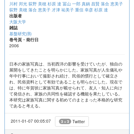
川村 邦光
荻野 美穂
杉原 達
冨山 一郎
真鍋 昌賢
落合 恵美子
荻野 美穂
落合 恵美子
才津 祐美子
重信 幸彦
杉原 達
出版者
大阪大学
雑誌
基盤研究(B)
巻号頁・発行日
2006
日本の家族写真は、当初西洋の影響を受けていたが、独自の
展開をしてきたことを明らかにした。家族写真が人生儀礼や
年中行事において撮影され続け、民俗的慣行として確立さ
れ、民俗資料として有効であることも明らかにした。現在で
は、特に年賀状に家族写真が載せられて、友人・知人に向け
て発信され、家族の共同性を確認する機能を果たしている。
本研究は家族写真に関する初めてのまとまった本格的な研究
であると考える。
2011-01-07 00:05:07
Twitter
3 + 3