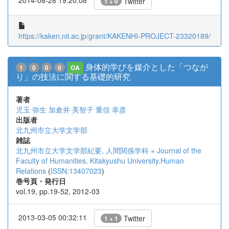
Twitter
1 + 0
https://kaken.nii.ac.jp/grant/KAKENHI-PROJECT-23320189/
身体的学びを媒介とした「つなが
1
0
0
0
OA
り」の技法に関する基礎的研究
著者
児玉 弥生
加倉井 美智子
重信 幸彦
出版者
北九州市立大学文学部
雑誌
北九州市立大学文学部紀要, 人間関係学科 = Journal of the
Faculty of Humanities, Kitakyushu University.Human
Relations
(
ISSN:13407023
)
巻号頁・発行日
vol.19, pp.19-52, 2012-03
2013-03-05 00:32:11
Twitter
1 + 1