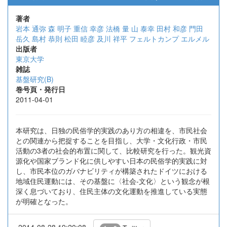
著者
岩本 通弥
森 明子
重信 幸彦
法橋 量
山 泰幸
田村 和彦
門田
岳久
島村 恭則
松田 睦彦
及川 祥平
フェルトカンプ エルメル
出版者
東京大学
雑誌
基盤研究(B)
巻号頁・発行日
2011-04-01
本研究は、日独の民俗学的実践のあり方の相違を、市民社会
との関連から把捉することを目指し、大学・文化行政・市民
活動の3者の社会的布置に関して、比較研究を行った。観光資
源化や国家ブランド化に供しやすい日本の民俗学的実践に対
し、市民本位のガバナビリティが構築されたドイツにおける
地域住民運動には、その基盤に〈社会-文化〉という観念が根
深く息づいており、住民主体の文化運動を推進している実態
が明確となった。
2014-08-28 19:20:08