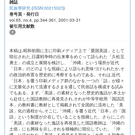
雑誌
民族學研究
(
ISSN:00215023
)
巻号頁・発行日
vol.65, no.4, pp.344-361, 2001-03-31
被引用文献数
1
本稿は,昭和初期に主に印刷メディア上で「愛国美談」として
喧伝された,日露戦争時の出来事をめぐって語られた「久松五
勇士」の成立と展開を検討し、「沖縄」という場所が近代
「日本」のどのような視線により語られ意味づけられたか,そ
の政治的布置を歴史的に考察するものである。それは,近代
「日本」を覆う印刷メディア群のなかを,一つの「話」が様々
に文脈化されて流通するさまを通して民俗話を構成する試み
でもある。まず,「美談」の素材となった歴史的逸話が,本土か
ら赴任した国語教師に再発見され,それが中等学校用「国語読
本」の教科書に教材として掲載されて全国的に流布した「美
談」化の過程から,そこに,「沖縄」を覆う近代「日本」の「国
語」という制度が介在していることを指摘した。さらに,この
「美談」の素材なった逸話を再発見した国語教師は,「沖縄の
土俗」にも興味を示し,それを積極的に喧伝していた。「沖
縄」に注がれた,「美談」を発見する視線と「土俗」を対象化