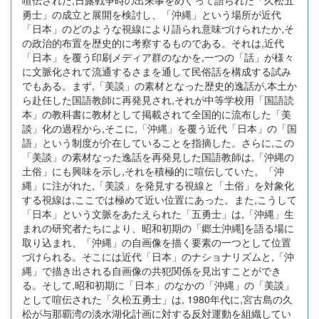
喧伝された,日露戦争時の出来事をめぐって語られた「久松五
勇士」の成立と展開を検討し、「沖縄」という場所が近代
「日本」のどのような視線により語られ意味づけられたか,そ
の政治的布置を歴史的に考察するものである。それは,近代
「日本」を覆う印刷メディア群のなかを,一つの「話」が様々
に文脈化されて流通するさまを通して民俗話を構成する試み
でもある。まず,「美談」の素材となった歴史的逸話が,本土か
ら赴任した国語教師に再発見され,それが中等学校用「国語読
本」の教科書に教材として掲載されて全国的に流布した「美
談」化の過程から,そこに,「沖縄」を覆う近代「日本」の「国
語」という制度が介在していることを指摘した。さらに,この
「美談」の素材なった逸話を再発見した国語教師は,「沖縄の
土俗」にも興味を示し,それを積極的に喧伝していた。「沖
縄」に注がれた,「美談」を発見する視線と「土俗」を対象化
する視線は,ここでは極めて近い位置にあった。また,こうして
「日本」という文脈をあたえられた「五勇士」は,「沖縄」生
まれの研究者たちにより、昭和初期の「郷土沖縄]を語る場に
取り込まれ、「沖縄」の自画像を描く要素の一つとして位置
づけられる。そこには近代「日本」のナショナリズムと,「沖
縄」で描き出される自画像の共犯関係を見出すことができ
る。そして,昭和初期に「日本」のなかの「沖縄」の「美談」
として喧伝された「久松五勇士」は, 1980年代に,宮古島の久
松が与那覇湾の淡水湖化計画に対する反対運動を組織してい