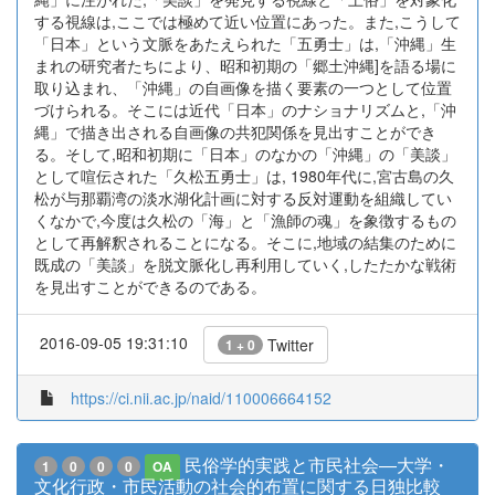
する視線は,ここでは極めて近い位置にあった。また,こうして
「日本」という文脈をあたえられた「五勇士」は,「沖縄」生
まれの研究者たちにより、昭和初期の「郷土沖縄]を語る場に
取り込まれ、「沖縄」の自画像を描く要素の一つとして位置
づけられる。そこには近代「日本」のナショナリズムと,「沖
縄」で描き出される自画像の共犯関係を見出すことができ
る。そして,昭和初期に「日本」のなかの「沖縄」の「美談」
として喧伝された「久松五勇士」は, 1980年代に,宮古島の久
松が与那覇湾の淡水湖化計画に対する反対運動を組織してい
くなかで,今度は久松の「海」と「漁師の魂」を象徴するもの
として再解釈されることになる。そこに,地域の結集のために
既成の「美談」を脱文脈化し再利用していく,したたかな戦術
を見出すことができるのである。
2016-09-05 19:31:10
Twitter
1 + 0
https://ci.nii.ac.jp/naid/110006664152
民俗学的実践と市民社会―大学・
1
0
0
0
OA
文化行政・市民活動の社会的布置に関する日独比較