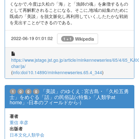
くなかで,今度は久松の「海」と「漁師の魂」を象徴するもの
として再解釈されることになる。そこに,地域の結集のために
既成の「美談」を脱文脈化し再利用していく,したたかな戦術
を見出すことができるのである。
2022-06-19 01:01:02
Wikipedia
1 + 1
https://www.jstage.jst.go.jp/article/minkennewseries/65/4/65_KJ0
char/ja/
(
info:doi/10.14890/minkennewseries.65.4_344
)
「美談」のゆくえ : 宮古島・「久松五勇
1
0
0
0
士」をめぐる「話」の民俗誌(<特集>「人類学at
home」-日本のフィールドから-)
著者
重信 幸彦
出版者
日本文化人類学会