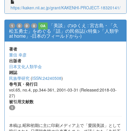
https://kaken.nii.ac.jp/grant/KAKENHI-PROJECT-18320141/
「美談」のゆくえ : 宮古島・「久
1
0
0
0
OA
松五勇士」をめぐる「話」の民俗誌(<特集>「人類学
at home」-日本のフィールドから-)
著者
重信 幸彦
出版者
日本文化人類学会
雑誌
民族學研究
(
ISSN:24240508
)
巻号頁・発行日
vol.65, no.4, pp.344-361, 2001-03-31 (Released:2018-03-
27)
被引用文献数
1
本稿は,昭和初期に主に印刷メディア上で「愛国美談」として