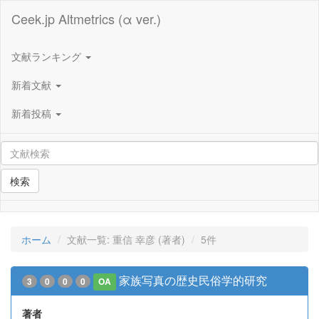
Ceek.jp Altmetrics (α ver.)
文献ランキング
新着文献
新着投稿
検索
ホーム
文献一覧: 重信 幸彦 (著者)
5件
家族写真の歴史民俗学的研究
3
0
0
0
OA
著者