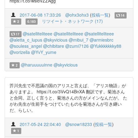
https://t.co/wsldVZZAgg
2017-06-08 17:33:26
@ohx3ohx3
(
投稿一覧
)
14
リツイート・ネットワーク (17)
2
0.183
@satelliteliteee
@satelliteliteee
@satelliteliteee
17
@aletta_c_lupus
@skyvicious
@mibui_7
@armiesbrc
@souless_angel
@chibitare
@zumi7126
@Yukkkkkkky88
@vorizella
@YvY_yume
@haruuuuuinne
@skyvicious
2
芥川先生で不思議の国のアリスと言えば、「アリス物語」が
ありますよ。 https://t.co/3VvQ14BnXA 翻訳です。菊池さん
と合同。正しく言うと、菊池さんの方がメインなんだが。 た
がわ先生が生前手をつけていたものを菊池さんが引き継い
だ、らしい。
2017-05-24 22:04:40
@snow18233
(
投稿一覧
)
1