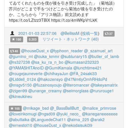
てゐてくれたものを僕が後を引き受け完成した」（菊地談）
芥川がどこまで手をつけどこから菊池が後を引き受けたの
か。こちらから『アリス物語』前文読めます
https://t.co/LZtzz3TBIX https://t.co/4mWKpV1LkK
2021-01-03 22:57:06
@BellissM
(
投稿一覧
)
37
リツイート・ネットワーク (40)
150
0.203
@houseDust_x
@typhoon_reader
@_szamuel_art
40
@gumino_mi
@ouka_kmmr
@sublunary15
@butler_of_lamb
@rs327238
@sa_ku_ra_n_bo
@kumasan232323
@YAMASHITAnoID
@GumiKamala
@lunchtime421
@rougejauneverte
@chihayaJun
@FA_24saki33
@Liddell_0124
@hakozensyo
@47Nm6yOmhRHdoPd
@msgv5150
@fuzainosyoujo
@literomancer
@takeyamatrix
@zigen99
@unange_creamy
@seimorglass
@rururouge1
@kineukineu
@mikage_bsd
@_BassBallButt_
@malice_primrose
105
@loveinkomugi
@ngsd09
@yuki_neco_
@kaneganeeeeeee
@abuttaika
@LanguedeChat11
@aima_225
@arak2
@ernestot10
@houseDust_x
@nekodaisuki39