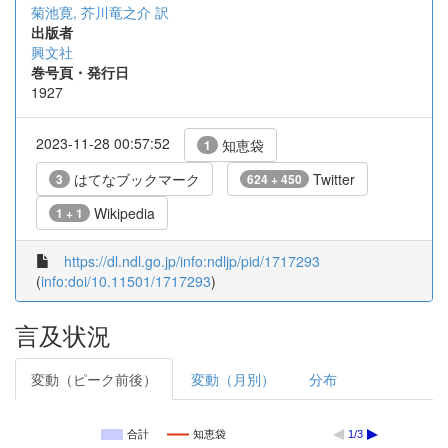
菊池寛, 芥川竜之介 訳
出版者
興文社
巻号頁・発行日
1927
2023-11-28 00:57:52
知恵袋
1
はてなブックマーク
Twitter
3
624 + 450
Wikipedia
1 + 1
https://dl.ndl.go.jp/info:ndljp/pid/1717293
(
info:doi/10.11501/1717293
)
言及状況
変動（ピーク前後）
変動（月別）
分布
合計
知恵袋
1/3