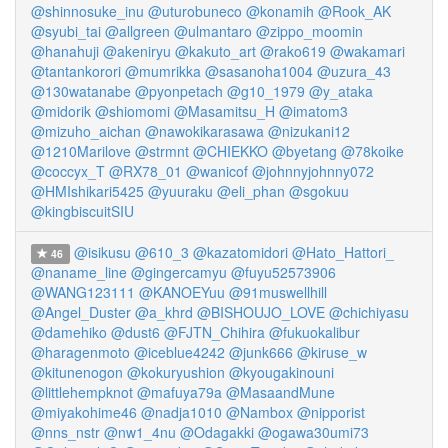
@shinnosuke_inu
@uturobuneco
@konamih
@Rook_AK
@syubi_tai
@allgreen
@ulmantaro
@zippo_moomin
@hanahuji
@akeniryu
@kakuto_art
@rako619
@wakamari
@tantankorori
@mumrikka
@sasanoha1004
@uzura_43
@130watanabe
@pyonpetach
@g10_1979
@y_ataka
@midorik
@shiomomi
@Masamitsu_H
@imatom3
@mizuho_aichan
@nawokikarasawa
@nizukani12
@1210Marilove
@strmnt
@CHIEKKO
@byetang
@78koike
@coccyx_T
@RX78_01
@wanicof
@johnnyjohnny072
@HMIshikari5425
@yuuraku
@eli_phan
@sgokuu
@kingbiscuitSIU
@isikusu
@610_3
@kazatomidori
@Hato_Hattori_
46
@naname_line
@gingercamyu
@fuyu52573906
@WANG123111
@KANOEYuu
@91muswellhill
@Angel_Duster
@a_khrd
@BISHOUJO_LOVE
@chichiyasu
@damehiko
@dust6
@FJTN_Chihira
@fukuokalibur
@haragenmoto
@iceblue4242
@junk666
@kiruse_w
@kitunenogon
@kokuryushion
@kyougakinouni
@littlehempknot
@mafuya79a
@MasaandMune
@miyakohime46
@nadja1010
@Nambox
@nipporist
@nns_nstr
@nw1_4nu
@Odagakki
@ogawa30umi73