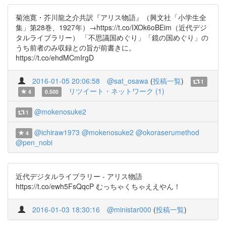
菊池寛・芥川龍之介共訳『アリス物語』（興文社「小学生全
集」第28巻、1927年）→https://t.co/IXOk6oBEim（近代デジ
タルライブラリー） 「不思議国めぐり」「鏡の国めぐり」の
うち前者のみ収録との旨が前書きに。
https://t.co/ehdMCmIrgD
2016-01-05 20:06:58
@sat_osawa
(
投稿一覧
)
1
リツイート・ネットワーク (1)
4
0.500
@mokenosuke2
1
@ichiraw1973
@mokenosuke2
@okoraserumethod
4
@pen_nobi
近代デジタルライブラリー - アリス物語
https://t.co/ewh5FsQqcP むっちゃくちゃええやん！
2016-01-03 18:30:16
@ministar000
(
投稿一覧
)