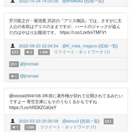
2022-10-24 14:33:26
@shidsuku
(
投稿一覧
)
芥川龍之介・菊池寛 共訳の『アリス物語』では、さすがに主
人公の名前はアリスのままですが、ハートのジャックが盗ん
だのはやはりお饅頭です。 https://t.co/Lze5mTMFV1
2022-08-20 22:04:54
@K_misa_maguro
(
投稿一覧
)
リツイート・ネットワーク (1)
2
2
1.000
@jinensai
1
@jinensai
1
@cocoa0504106 3年前に著作権が切れて公開されてるみたい
ですよー 青空文庫にもそのうちくるかもですね
https://t.co/hRDXZCdUeY
2022-03-23 20:36:09
@ainoz3
(
投稿一覧
)
1
リツイート・ネットワーク (1)
1
1.000