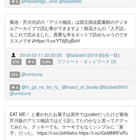
@hanashigu_ume
@squidink0
2
菊池・芥川共訳の『アリス物語』は国立国会図書館のデジタ
ルアーカイブで読む事ができますよ！鏡花さんの『入子話』
もこれで読みました。貴重な本をネットで読めちゃうのでオ
ススメです♪https://t.co/YT6jEyjBuH
2018-03-11 22:50:05
@tadashi12919
(
投稿一覧
)
リツイート・ネットワーク (2)
2
6
0.354
@umizuna
2
@hi_ga_no_bo_ru_
@insect_of_books
@tsubaki5931
4
@umizuna
EAT ME！ と書かれたお菓子は原作ではcakeだったけど菊地
芥川版のアリス物語ではどう訳してたのかなと思ってググっ
てみたら、クッキーでも、ケーキでもなくシンプルに「菓
子」だった。 https://t.co/Jxihtfafxx https://t.co/iGvMNRFoPu