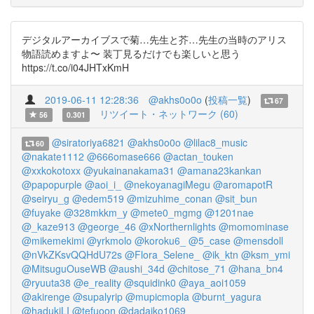
デジタルアーカイブスで菊…先生と芥…先生の当時のアリス
物語読めますよ〜 装丁見るだけでも楽しいと思う
https://t.co/i04JHTxKmH
2019-06-11 12:28:36
@akhs0o0o
(
投稿一覧
)
67
リツイート・ネットワーク (60)
56
0.301
@siratoriya6821
@akhs0o0o
@lilac8_music
60
@nakate1112
@666omase666
@actan_touken
@xxkokotoxx
@yukainanakama31
@amana23kankan
@papopurple
@aoi_i_
@nekoyanagiMegu
@aromapotR
@seiryu_g
@edem519
@mizuhime_conan
@sit_bun
@fuyake
@328mkkm_y
@mete0_mgmg
@1201nae
@_kaze913
@george_46
@xNorthernlights
@momominase
@mikemekimi
@yrkmolo
@koroku6_
@5_case
@mensdoll
@nVkZKsvQQHdU72s
@Flora_Selene_
@ik_ktn
@ksm_ymi
@MitsuguOuseWB
@aushi_34d
@chitose_71
@hana_bn4
@ryuuta38
@e_reality
@squidink0
@aya_aoi1059
@akirenge
@supalyrip
@mupicmopla
@burnt_yagura
@hadukiLI
@tefuoon
@dadaiko1069