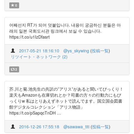
0
어째선지 RT가 되어 덧붙입니다. 내용이 궁금하신 분들은 아
래의 일본 국회도서관 링크에서 보실 수 있습니다.
https://t.co/u1IzDfasrt
2017-05-21 18:16:10
@ys_skywing
(
投稿一覧
)
リツイート・ネットワーク (2)
2
芥.川と菊.池先生の共訳の”アリス”があると聞いてびっくり！
楽天もAmazonも在庫切れとか？司書の方々の行動力にもび
っくりw 私はとりあえずネットで読んでます。国立国会図書
館デジタルコレクション「アリス物語」
https://t.co/pSapqcTnDH …
2016-12-26 17:55:18
@sawawa_titi
(
投稿一覧
)