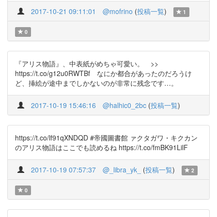
2017-10-21 09:11:01
@mofrino
(
投稿一覧
)
1
0
『アリス物語』、中表紙がめちゃ可愛い。 >>
https://t.co/g12u0RWTBf なにか都合があったのだろうけ
ど、挿絵が途中までしかないのが非常に残念です…。
2017-10-19 15:46:16
@halhic0_2bc
(
投稿一覧
)
https://t.co/lf91qXNDQD #帝國圖書館 ァクタガワ・キクカン
のアリス物語はここでも読めるね https://t.co/fmBK91LilF
2017-10-19 07:57:37
@_libra_yk_
(
投稿一覧
)
2
0