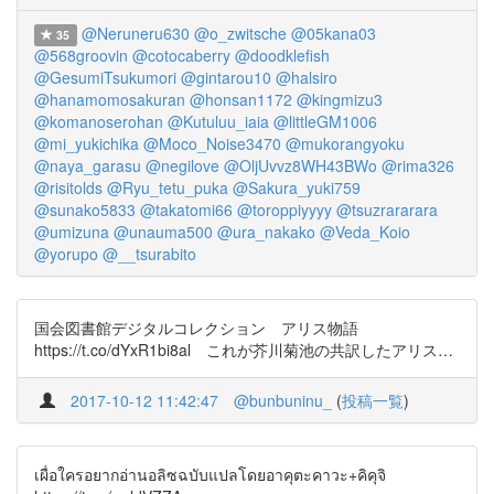
@Neruneru630
@o_zwitsche
@05kana03
35
@568groovin
@cotocaberry
@doodklefish
@GesumiTsukumori
@gintarou10
@halsiro
@hanamomosakuran
@honsan1172
@kingmizu3
@komanoserohan
@Kutuluu_iaia
@littleGM1006
@mi_yukichika
@Moco_Noise3470
@mukorangyoku
@naya_garasu
@negilove
@OljUvvz8WH43BWo
@rima326
@risitolds
@Ryu_tetu_puka
@Sakura_yuki759
@sunako5833
@takatomi66
@toroppiyyyy
@tsuzrararara
@umizuna
@unauma500
@ura_nakako
@Veda_Koio
@yorupo
@__tsurabito
国会図書館デジタルコレクション アリス物語
https://t.co/dYxR1bi8al これが芥川菊池の共訳したアリス…
2017-10-12 11:42:47
@bunbuninu_
(
投稿一覧
)
เผื่อใครอยากอ่านอลิซฉบับแปลโดยอาคุตะคาวะ+คิคุจิ