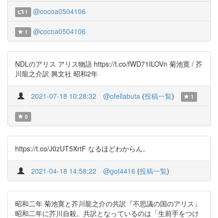
@cocoa0504106
1
@cocoa0504106
1
NDLのアリス アリス物語 https://t.co/fWD71ILOVn 菊池寛 / 芥
川龍之介訳 興文社 昭和2年
2021-07-18 10:28:32
@ofellabuta
(
投稿一覧
)
1
0
https://t.co/J0zUT5XrtF なるほどわからん。
2021-04-18 14:58:22
@got4416
(
投稿一覧
)
昭和二年 菊池寛と芥川龍之介の共訳『不思議の国のアリス』
昭和二年に芥川自殺。共訳となっているのは「生前手をつけ