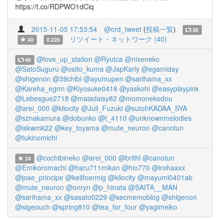
https://t.co/RDPWO1dCiq
2015-11-05 17:53:54
@crd_tweet
(
投稿一覧
)
36
リツイート・ネットワーク (40)
40
0.226
@love_up_station
@Ryutca
@nixeneko
40
@SatoSuguru
@osito_kuma
@JapKarly
@egamiday
@shigenon
@39chibi
@ayumupen
@sarihama_xx
@Kareha_egrm
@Kiyosuke0418
@yaskohi
@easyplaypink
@Lebesgue2718
@maiadaisy82
@momonekodou
@arei_000
@kliocity
@Juli_Fuzuki
@sutohKADAA_SYA
@sznakamura
@dobunko
@t_4110
@unknownmelodies
@iskwmk22
@key_toyama
@mute_neuron
@canotun
@tukinomichi
@cochibineko
@arei_000
@brithl
@canotun
24
@Emikoromachi
@haru711mikan
@hio770
@irohaaxx
@jose_principe
@keilfoermig
@kliocity
@mayumi0401ab
@mute_neuron
@onryn
@p_hinata
@SAITA__MAN
@sarihama_xx
@sasato0229
@secmemoblog
@shigenon
@sigeouch
@spring810
@tea_for_four
@yagimeiko