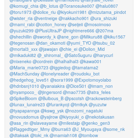
@komugi_chia
@b_lotus
@Toranosuke007
@halu0807
@toru1973
@dolice_riu
@kiyokuni1981
@mizutama_pindot
@wister_ria
@ventneige
@nakkacho901
@ura_shizuki
@mami_rabi
@cotton_honey
@seijeii
@mosoimoso
@yuzuki299
@PlusUltraJP
@nightmere666
@207ma
@shechillin
@swordy_k
@ane_gon
@Mikuru88
@kiku1567
@tegenosan
@dan_okamoti
@yumi_TYO
@tsubu_02
@mortal3_xxx
@jawajan
@chie_ei
@Dolion_Mid
@mikaduki82
@_shiromal_
@SatoSuguru
@harycurl
@nixeneko
@cordrein
@halhalhal3
@kawa001
@Maria_marie0723
@iggiedog
@tamatama2
@MachSunday
@lonelyreader
@roudoku_bot
@hedgehog_love51
@sora1999
@Expotomoyolabo
@hdnbsnj1010
@yanaiakira
@DiceS01
@imam_non
@nyampoco_
@jingersord
@mao7735
@atra_feles
@SpikeBloom
@Bulbous_B
@pscotsh
@rackowsteinberg
@lunax_lunaire23
@furankyoji
@tmtkyk
@yuzutw
@tyapapannga
@kswg_ysk
@nozomi_nagatuki
@novusdomus
@yajirow
@kiyoyuki_o
@nekotakusan
@asa_rin
@slaveayame
@milestajp
@genko_gen3
@Raggedtiger_Mmy
@burra63
@J_Myougaya
@some_nk
@dtaksak
@toki_nk
@mamiah108
@tombow