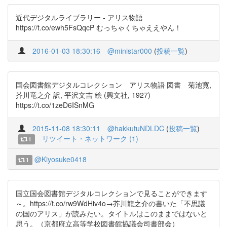
近代デジタルライブラリー - アリス物語
https://t.co/ewh5FsQqcP むっちゃくちゃええやん！
2016-01-03 18:30:16
@ministar000
(
投稿一覧
)
国会図書館デジタルコレクション アリス物語 図書 菊池寛,
芥川竜之介 訳, 平沢文吉 絵 (興文社, 1927)
https://t.co/1zeD6ISnMG
2015-11-08 18:30:11
@hakkutuNDLDC
(
投稿一覧
)
リツイート・ネットワーク (1)
1
@Kiyosuke0418
1
国立国会図書館デジタルコレクションで見ることができます
～。https://t.co/rw9WdHiv4o→芥川龍之介の書いた「不思議
の国のアリス」が読みたい。タイトルはこのままではないと
思う。（京都府立高等学校図書館協議会司書部会）