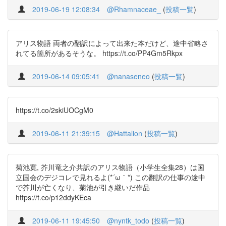
2019-06-19 12:08:34
@Rhamnaceae_
(
投稿一覧
)
アリス物語 両者の翻訳によって出来た本だけど、途中省略さ
れてる箇所があるそうな。 https://t.co/PP4Gm5Rkpx
2019-06-14 09:05:41
@nanaseneo
(
投稿一覧
)
https://t.co/2skiUOCgM0
2019-06-11 21:39:15
@Hattalion
(
投稿一覧
)
菊池寛, 芥川竜之介共訳のアリス物語（小学生全集28）は国
立国会のデジコレで見れるよ(*´ω｀*) この翻訳の仕事の途中
で芥川が亡くなり、菊池が引き継いだ作品
https://t.co/p12ddyKEca
2019-06-11 19:45:50
@nyntk_todo
(
投稿一覧
)