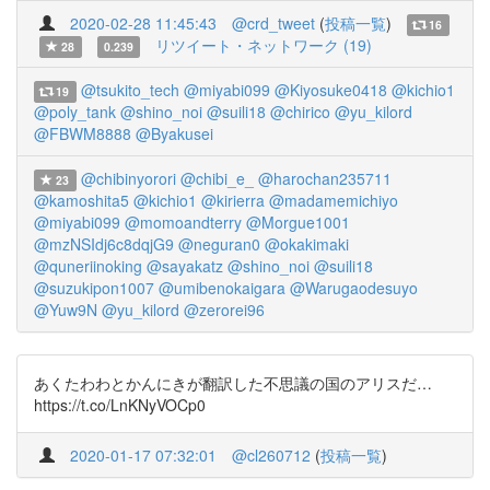
2020-02-28 11:45:43
@crd_tweet
(
投稿一覧
)
16
リツイート・ネットワーク (19)
28
0.239
@tsukito_tech
@miyabi099
@Kiyosuke0418
@kichio1
19
@poly_tank
@shino_noi
@suili18
@chirico
@yu_kilord
@FBWM8888
@Byakusei
@chibinyorori
@chibi_e_
@harochan235711
23
@kamoshita5
@kichio1
@kirierra
@madamemichiyo
@miyabi099
@momoandterry
@Morgue1001
@mzNSIdj6c8dqjG9
@neguran0
@okakimaki
@quneriinoking
@sayakatz
@shino_noi
@suili18
@suzukipon1007
@umibenokaigara
@Warugaodesuyo
@Yuw9N
@yu_kilord
@zerorei96
あくたわわとかんにきが翻訳した不思議の国のアリスだ…
https://t.co/LnKNyVOCp0
2020-01-17 07:32:01
@cl260712
(
投稿一覧
)