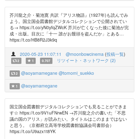
芥川龍之介・菊池寛 共訳『アリス物語』(1927年)も読んでみ
よう。国立国会図書館デジタルコレクションで公開されてい
る→ https://t.co/yN0yfqZWcK 芥川が亡くなった後に菊池が完
成・出版。目次に「十一 誰がお饅頭を盗んだか」とある…
https://t.co/HB8R2J3k9q
2020-05-23 11:07:11
@moonbowcinema
(
投稿一覧
)
リツイート・ネットワーク (2)
2
1
0.707
@aoyamamegane
@tomomi_suekko
2
@aoyamamegane
1
国立国会図書館デジタルコレクションでも見ることができま
す☆ https://t.co/9V1uFNrwEN →芥川龍之介の書いた「不思
議の国のアリス」が読みたい。タイトルはこのままではない
と思う。（京都府立高等学校図書館協議会司書部会）
https://t.co/U9azx1t8YK