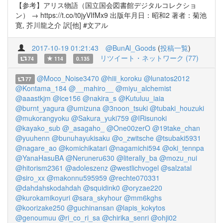
【参考】アリス物語（国立国会図書館デジタルコレクショ
ン） → https://t.co/t0jyVIfMx9 出版年月日：昭和2 著者：菊池
寛, 芥川龍之介 訳[他] #文アル
2017-10-19 01:21:43
@BunAl_Goods
(
投稿一覧
)
リツイート・ネットワーク (77)
74
114
0.135
@Moco_Noise3470
@hiii_koroku
@lunatos2012
77
@Kontama_184
@__mahiro__
@miyu_alchemist
@aaastkjm
@ice156
@nakira_s
@Kutuluu_iaia
@burnt_yagura
@umizuna
@3noon_tsuki
@tubaki_houzuki
@mukorangyoku
@Sakura_yuki759
@IRisunoki
@kayako_sub
@_asagaho_
@One00zerO
@19take_chan
@yuuhenn
@bunuhayukisaku
@o_zwitsche
@tsubaki5931
@nagare_ao
@komichikatari
@nagamichi594
@oki_tennpa
@YanaHasuBA
@Neruneru630
@literally_ba
@mozu_nui
@hitorism2361
@adoleszenz
@westlichvogel
@salzatal
@siro_xx
@makonnu595959
@rechte070331
@dahdahskodahdah
@squidink0
@oryzae220
@kurokamikoyuri
@sara_skyhour
@mm6kghs
@koorizake250
@guchinansan
@lapis_kokytos
@genoumuu
@ri_co_ri_sa
@chirika_senri
@ohji02