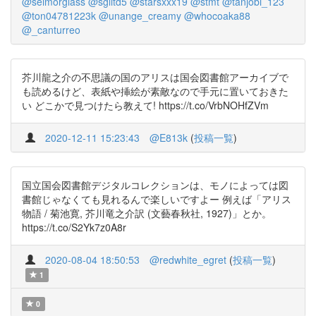
@seimorglass
@sglitd5
@starsxxx19
@stmt
@tanjobi_123
@ton04781223k
@unange_creamy
@whocoaka88
@_canturreo
芥川龍之介の不思議の国のアリスは国会図書館アーカイブで
も読めるけど、表紙や挿絵が素敵なので手元に置いておきた
い どこかで見つけたら教えて! https://t.co/VrbNOHfZVm
2020-12-11 15:23:43
@E813k
(
投稿一覧
)
国立国会図書館デジタルコレクションは、モノによっては図
書館じゃなくても見れるんで楽しいですよー 例えば「アリス
物語 / 菊池寛, 芥川竜之介訳 (文藝春秋社, 1927)」とか。
https://t.co/S2Yk7z0A8r
2020-08-04 18:50:53
@redwhite_egret
(
投稿一覧
)
1
0