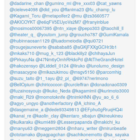
@dadarine_chan
@gumino_mi
@re_xxx03
@cat_yawns
@cieleve4098
@did_you
@ffanima23
@fu_champ_lu
@Kagami_Toru
@metapolfer2
@mu
@zs3660577
@AKICOYKT
@e6qFV5EUyoVs2M7
@franyinblue
@mosimos00067395
@ntn_xiaye
@pepo303
@taochill_ll
@theater_q_
@youtom_jump
@groucho787
@GumiKamala
@hubinnaosan1129
@luadomeiodia
@qui0721
@rougejauneverte
@sababa85
@aGKjFXXgGCHr3b1
@mkaks710
@mug_k_123
@blacklily2
@chihayaJun
@PirkayuNa
@47Nm6yOmhRHdoPd
@AtTheGrandHotel
@hakozensyo
@Liddell_0124
@liruko
@lunolumo_design
@masacygne
@mikazukimou
@msgv5150
@parcomhig
@suzu_taito
@1_1ayu
@2_pi_
@69747nerimono
@BellOpium
@chiricocoon
@curcleffran
@donadonao0309
@fuzainosyoujo
@Ikuko_Neda
@kagamimii
@kurimoto3000
@maki_R29
@momotoknife
@tnimkHNN
@yu_ao_6_6
@agyo_ungyo
@anotherfactory
@A_ichino_A
@dasgemaine_a
@dede93349813
@EFphu0gRruqHQ4i
@kanai_re
@kaolin_clay
@kentaro_sibajun
@kineukineu
@kulkaraku
@kumi489
@Lesserpapanda
@makichi_ku
@manyu63
@meggem2804
@mharu_writer
@mirunbeatle
@ototamako
@pagpagchan
@sachikonemotto
@sa_sayaka