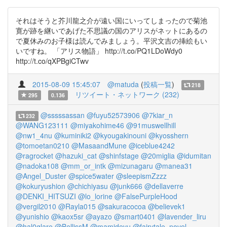
それはそうと芥川龍之介が遠い国にいってしまったので菊池
寛が跡を継いであげた不思議の国のアリスがネットにあるの
で夏休みのお子様は読んでみましょう。平沢文吉の挿絵もい
いですね。 「アリス物語」 http://t.co/PQ1LDoWdy0
http://t.co/qXPBgiCTwv
2015-08-09 15:45:07
@matuda
(
投稿一覧
)
218
リツイート・ネットワーク (232)
295
0.136
@sssssassan
@fuyu52573906
@7kiar_n
232
@WANG123111
@miyakohime46
@91muswellhill
@nw1_4nu
@kuminiki2
@kyougakinouni
@kyosshern
@tomoetan0210
@MasaandMune
@iceblue4242
@ragrocket
@hazuki_cat
@shinfstage
@20miglia
@idumitan
@nadoka108
@mm_or_intk
@mizunagaru
@manea31
@Angel_Duster
@spice5water
@sleepismZzzz
@kokuryushion
@chichiyasu
@junk666
@dellaverre
@DENKI_HITSUZI
@lo_lorine
@FalsePurpleHood
@vergil2010
@Rayla015
@sakuracocoa
@believek1
@yunishio
@kaox5sr
@ayazo
@smart0401
@lavender_liru
@hal0glare
@BellissM
@mamidevu
@fairytale_novel