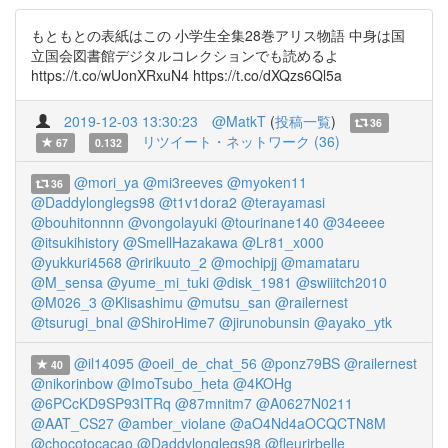
もともとの表紙はこの 小学生全集28巻アリス物語 中身は国
立国会図書館デジタルコレクションでも読めるよ
https://t.co/wUonXRxuN4 https://t.co/dXQzs6Ql5a
2019-12-03 13:30:23
@MatkT
(
投稿一覧
)
36
リツイート・ネットワーク (36)
67
0.132
@mori_ya
@mi3reeves
@myoken11
36
@Daddylonglegs98
@t1v1dora2
@terayamasi
@bouhitonnnn
@vongolayuki
@tourinane140
@34eeee
@itsukihistory
@SmellHazakawa
@Lr81_x000
@yukkuri4568
@ririkuuto_2
@mochipjj
@mamataru
@M_sensa
@yume_mi_tuki
@disk_1981
@swiiitch2010
@M026_3
@Klisashimu
@mutsu_san
@railernest
@tsurugi_bnal
@ShiroHime7
@jirunobunsin
@ayako_ytk
@il14095
@oeil_de_chat_56
@ponz79BS
@railernest
40
@nikorinbow
@ImoTsubo_heta
@4KOHg
@6PCcKD9SP93ITRq
@87mnitm7
@A0627N0211
@AAT_CS27
@amber_violane
@aO4Nd4aOCQCTN8M
@chocotocacao
@Daddylonglegs98
@fleurirbelle