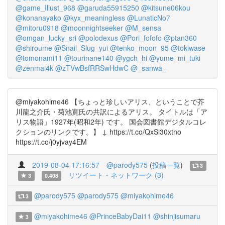
@game_Illust_968
@garuda55915250
@kitsune06kou
@konanayako
@kyx_meaningless
@LunaticNo7
@mitoru0918
@moonnightseeker
@M_sensa
@omgan_lucky_sri
@polodexus
@Pori_fofofo
@ptan360
@shiroume
@Snail_Slug_yui
@tenko_moon_95
@tokiwase
@tomonami11
@tourinane140
@ygch_hi
@yume_mi_tuki
@zenmai4k
@zTVwBsfRRSwHdwC
@_sanwa_
@miyakohime46 【ちょっと珍しいアリス、ということで芥
川龍之介氏・菊池寛氏の共訳によるアリス。 タイトルは「ア
リス物語」1927年(昭和2年) です。 国会図書館デジタルコレ
クションのリンクです。】 ↓ https://t.co/QxSi30xtno
https://t.co/j0yjvay4EM
2019-08-04 17:16:57
@parody575
(
投稿一覧
)
3
リツイート・ネットワーク (3)
3
0.408
@parody575
@parody575
@miyakohime46
3
@miyakohime46
@PrinceBabyDai11
@shinjisumaru
3