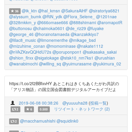
@ik_ktn
@hal_kmsn
@SakuraAiHF
@siratoriya6821
36
@alyssum_bumk
@RiN_ydk
@Flora_Selene_
@1201nae
@328mkkm_y
@666omase666
@888shimami
@aromapotR
@buttonosu
@chaimoka0601
@de_riz29
@fuyake
@george_46
@horainotamaeda
@kanzakikiyo7
@lilac8_music
@limonementhe
@mikage_bsd
@mizuhime_conan
@momominase
@nakate1112
@nVkZKsvQQHdU72s
@poruponpon1
@sakasaka_sakai
@shion_flrxx
@sigatokage
@stsk10_nm7ks1
@urushian
@wanabimochi
@willing_sq
@yuimurasame
@yukimura_02
https://t.co/2f2BBfxvHY あとこれはきくちあくたがわ共訳の
「アリス物語」の国立国会図書館デジタルアーカイブだよ
2019-06-08 00:38:26
@yuuuuha28
(
投稿一覧
)
リツイート・ネットワーク (2)
2
6
0.500
@macchamushishi
@squidink0
2