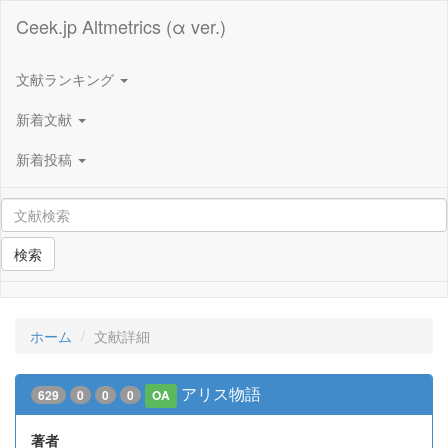
Ceek.jp Altmetrics (α ver.)
文献ランキング
新着文献
新着投稿
検索
ホーム
文献詳細
アリス物語
629
0
0
0
OA
著者