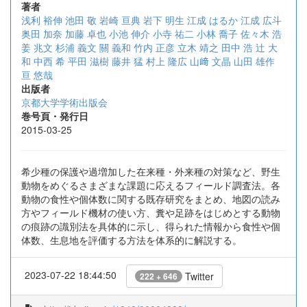
著者
浅利 裕伸
池田 敬
岩崎 亘典
岩下 明生
江成 はるか
江成 広斗
奥田 加奈
加藤 卓也
小池 伸介
小寺 祐二
小林 喬子
佐々木 浩
姜 兆文
杉浦 義文
關 義和
竹内 正彦
立木 靖之
田中 浩
辻 大
和
中西 希
平田 滋樹
藤井 猛
村上 隆広
山﨑 文晶
山田 雄作
亘 悠哉
出版者
京都大学学術出版会
巻号頁・発行日
2015-03-25
希少種の保護や過増加した在来種・外来種の対策など、野生
動物をめぐるさまざまな課題に応えるフィールド調査法。各
動物の食性や個体数に関する既存研究をまとめ、地図の読み
方やフィールド機材の使い方、糞や足跡をはじめとする動物
の痕跡の識別法を具体的に示し、得られた情報から食性や個
体数、生息地を評価する方法を体系的に解説する。
2023-07-22 18:44:50
Twitter
222 + 646