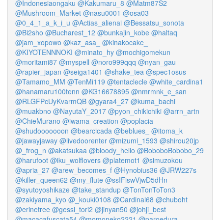
@Indonesiaongaku
@Kakumaru_8
@Matm87S2
@Mushroom_Market
@nasu0001
@osa03
@0_4_1_a_k_i_u
@Actias_alienai
@Bessatsu_sonota
@Bi2sho
@Bucharest_12
@bunkajin_kobe
@haltaq
@jam_xopowo
@kaz_asa_
@kinakocake_
@KIYOTENNNOKI
@minato_hy
@mochigomekun
@moritami87
@myspell
@noro999qqq
@nyan_gau
@rapier_japan
@seiga1401
@shake_tea
@spec1osus
@Tamamo_MM
@TenMi119
@tentaclecle
@white_cardina1
@hanamaru100tenn
@KG16678895
@nmrmnk_e_san
@RLGFPcUyKvarmQB
@gyara4_27
@kuma_bachi
@muakbno
@NayutaY_2017
@pyon_chikichiki
@arrn_artn
@ChieMurano
@iwama_creation
@poplacia
@shudooooooon
@bearcicada
@beblues_
@itoma_k
@jawayjaway
@livedoorenter
@mizumi_1593
@shirou20jp
@_frog_n
@akatsukaa
@bloody_helio
@BoboboBobobo_29
@harufoot
@iku_wolflovers
@platemot1
@simuzokou
@apria_27
@arew_becomes_f
@Hynobius36
@JRW227s
@killer_queen62
@my_flute
@ssIFiswVjwD5dHn
@syutoyoshikaze
@take_standup
@TonTonToTon3
@zakiyama_kyo
@_kouki0108
@Cardinal68
@chuboht
@erinetree
@gessi_tori2
@jinyan50
@johji_best
@macacafuscata54
@momoneko2221
@paroedura