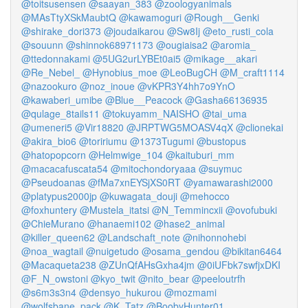
@toitsusensen
@saayan_383
@zoologyanimals
@MAsTtyXSkMaubtQ
@kawamoguri
@Rough__Genki
@shirake_dori373
@joudaikarou
@Sw8Ij
@eto_rusti_cola
@souunn
@shinnok68971173
@ougiaisa2
@aromia_
@ttedonnakami
@5UG2urLYBEt0ai5
@mikage__akari
@Re_Nebel_
@Hynobius_moe
@LeoBugCH
@M_craft1114
@nazookuro
@noz_inoue
@vKPR3Y4hh7o9YnO
@kawaberi_umibe
@Blue__Peacock
@Gasha66136935
@qulage_8tails11
@tokuyamm_NAISHO
@tai_uma
@umeneri5
@Vir18820
@JRPTWG5MOASV4qX
@clionekai
@akira_bio6
@toririumu
@1373Tugumi
@bustopus
@hatopopcorn
@Helmwige_104
@kaituburi_mm
@macacafuscata54
@mitochondoryaaa
@suymuc
@Pseudoanas
@fMa7xnEYSjXS0RT
@yamawarashi2000
@platypus2000jp
@kuwagata_douji
@mehocco
@foxhuntery
@Mustela_itatsi
@N_Temmincxii
@ovofubuki
@ChieMurano
@hanaemi102
@hase2_animal
@killer_queen62
@Landschaft_note
@nihonnohebi
@noa_wagtail
@nuigetudo
@osama_gendou
@bikitan6464
@Macaqueta238
@ZUnQfAHsGxha4jm
@0iUFbk7swfjxDKI
@F_N_owstoni
@kyo_twit
@nito_bear
@peeloutrfh
@s6m3s3n4
@densyo_hukurou
@mozmami
@wolfsbane_pack
@K_Tatz
@BoobyHunter01