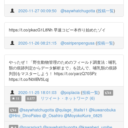
2020-11-27 00:09:50
@saywhatchugotta
(
投稿一覧
)
https://t.co/pkacG1L8Nh 早速コピー本作り始めたゾイ
2020-11-26 08:21:15
@osiripenpengusa
(
投稿一覧
)
やったぜ！「野生動物管理のためのフィールド調査法 : 哺乳
類の痕跡判定からデータ解析まで」を読んで、哺乳類の痕跡
判別をマスターしよう！ https://t.co/yarzQ70SPz
https://t.co/N0iIBV5Lqj
2020-11-25 18:01:03
@poplacia
(
投稿一覧
)
8
リツイート・ネットワーク (6)
11
0.577
@saywhatchugotta
@qulage_8tails11
@kuwanobuka
6
@Hiro_DinoPaleo
@_Osahiro
@MoyokoKure_0825
@marariya3
@saywhatchugotta
@kawaberi_umibe
8