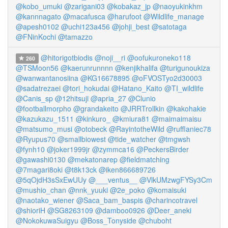
@kobo_umuki
@zarigani03
@kobakaz_jp
@naoyukinkhm
@kannnagato
@macafusca
@harufoot
@Wildlife_manage
@apesh0102
@uchi123a456
@johji_best
@satotaga
@FNinKochi
@tamazzo
@hitorigotbiodis
@noji__ri
@oofukuroneko118
260
@TSMoon56
@kaerunrunnnn
@kenjikhalifa
@turigunoukiza
@wanwantanosiina
@KG16678895
@oFVOSTyo2d30003
@sadatrezaei
@tori_hokudai
@Hatano_Kaito
@TI_wildlife
@Canis_sp
@12hitsuji
@apria_27
@Clunio
@footballmorpho
@grandakeito
@JRRTrollkin
@kakohakie
@kazukazu_1511
@kinkuro_
@kmiura81
@maimaimaisu
@matsumo_musi
@otobeck
@RayintotheWild
@rufflaniec78
@Ryupus70
@smallbiowest
@tide_watcher
@tmgwsh
@fynh10
@joker1999jr
@zymmca16
@PeckersBirder
@gawashi0130
@mekatonarep
@fieldmatching
@7magari8oki
@t8k13ck
@iken866689726
@5qOjdH3sSxEwUUy
@___ventus__
@VlkUMzwgFYSy3Cm
@mushio_chan
@nnk_yuuki
@2e_poko
@komaisuki
@naotako_wiener
@Saca_bam_baspis
@charincotravel
@shioriH
@SG8263109
@damboo0926
@Deer_aneki
@NokokuwaSuigyu
@Boss_Tonyside
@chuboht