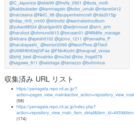
@C_Japonica
@ebie99
@firefly_0901
@ibota_moth
@kakitsubader
@kannnagato
@kobo_umuki
@mtane0412
@narcissina
@NktC_98
@puppenheimcraft
@rda2015jp
@rdap_rin5_nm00
@shinottz
@wannabetroutbum
@yukao98524
@zarigani03
@aeijmnoost
@arrn_artn
@harufoot
@ohmuro0613
@torusan01
@Wildlife_manage
@40cara
@apesh0102
@gizmo_1211
@hamasha_P
@harubayashi_
@kentori2090
@NeonPhos
@Tsix5
@U9WHKHt3qIiVF4e
@FNinKochi
@hangnail_virosa
@johji_best
@moainko
@mu3sii
@rice_frog4578
@sagawa_811
@satotaga
@tamazzo
@bufoninus
収集済み URL リスト
https://yamagata.repo.nii.ac.jp/?
action=pages_view_main&active_action=repository_view_ma
(58)
https://yamagata.repo.nii.ac.jp/index.php?
action=repository_view_main_item_detail&item_id=4939&it
(174)