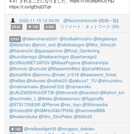
4.0）されることになりました。https://t.co/jWpKlCEYqJ
https://t.co/lgEtojQTqh
2020-11-15 12:34:05
@NozomiIriomote
(
投稿一覧
)
リツイート・ネットワーク (55)
55
158
0.360
@takenohana2001
@footballmorpho
@dogisanpo
55
@8beichan
@prom_eod
@rabdoslogos
@Nha_Vohozzh
@tharano34
@gyaopperore
@Kouji_Gardening
@kuroitamago
@haikaraningyo
@yaritanago2
@zVMJctKlET3AYQV
@MasaPogona
@batmanHyla
@ifumoto
@uznutid
@MasamichiMoz
@pina0804zoo
@pina0804
@jannmu
@maki_s1018
@kawasemi_forest
@haltaq
@tukurasi
@catbat25
@yakuza7_YU
@simuzokou
@maimaimaisu
@yamaF222
@namaurako
@cAUZ6KSHHJnDFTW
@88moretti
@harufoot
@Kahori_km
@sumineko_L
@tkoka
@oikawamaru
@flygoodfly
@STS17358395
@Pterow
@rex_toyo
@Shimasoba
@rindou999
@hBAHroX4b7Pt5Nz
@hairmetalBBA
@kuwanobuka
@Hiro_DinoPaleo
@dddo2it
@maltesetiger05
@nougyou_doboku
126