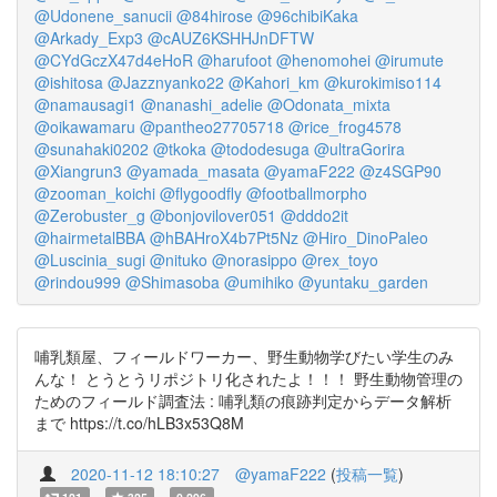
@Udonene_sanucii
@84hirose
@96chibiKaka
@Arkady_Exp3
@cAUZ6KSHHJnDFTW
@CYdGczX47d4eHoR
@harufoot
@henomohei
@irumute
@ishitosa
@Jazznyanko22
@Kahori_km
@kurokimiso114
@namausagi1
@nanashi_adelie
@Odonata_mixta
@oikawamaru
@pantheo27705718
@rice_frog4578
@sunahaki0202
@tkoka
@tododesuga
@ultraGorira
@Xiangrun3
@yamada_masata
@yamaF222
@z4SGP90
@zooman_koichi
@flygoodfly
@footballmorpho
@Zerobuster_g
@bonjovilover051
@dddo2it
@hairmetalBBA
@hBAHroX4b7Pt5Nz
@Hiro_DinoPaleo
@Luscinia_sugi
@nituko
@norasippo
@rex_toyo
@rindou999
@Shimasoba
@umihiko
@yuntaku_garden
哺乳類屋、フィールドワーカー、野生動物学びたい学生のみ
んな！ とうとうリポジトリ化されたよ！！！ 野生動物管理の
ためのフィールド調査法 : 哺乳類の痕跡判定からデータ解析
まで https://t.co/hLB3x53Q8M
2020-11-12 18:10:27
@yamaF222
(
投稿一覧
)