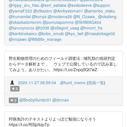
@rippy_aru_hisu
@seri_asitaba
@sodesleeve
@suppon
@yamaF222
@ztkszero
@Ambystoman1
@amenbo_otaku
@irumandal
@konya
@modama26
@N_Ozawa_
@okafeng
@okaokatontonmi
@pomutapomme
@SHIMAQ404
@tarunynorzo
@tz036
@zillagod_usag
@hmont_frs
@kankinokaeru
@kobo_umuki
@kyo_twit
@masatokage02
@mojawo
@Wildlife_manage
野生動物管理のためのフィールド調査法 : 哺乳類の痕跡判定
からデータ解析まで 。 ウェブで公開しているので読み直し
てみよう。ありがたい。 https://t.co/ZnpqSQt7wZ
2020-11-27 06:59:04
@hunt_memo
(
投稿一覧
)
3
@BoobyHunter01
@dmnao
2
狩猟免許のテキストよりよっぽど勉強になりそう
https://t.co/RtSjz9zpTp