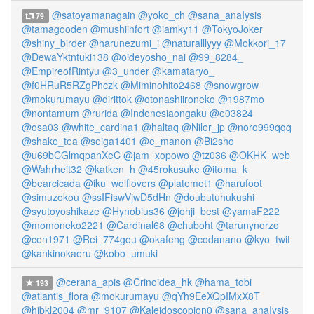
@satoyamanagain
@yoko_ch
@sana_anaIysis
79
@tamagooden
@mushiinfort
@iamky11
@TokyoJoker
@shiny_birder
@harunezumi_i
@naturalllyyy
@Mokkori_17
@DewaYktntuki138
@oideyosho_nai
@99_8284_
@EmpireofRintyu
@3_under
@kamataryo_
@f0HRuR5RZgPhczk
@Miminohito2468
@snowgrow
@mokurumayu
@dirittok
@otonashiironeko
@1987mo
@nontamum
@rurida
@Indonesiaongaku
@e03824
@osa03
@white_cardina1
@haltaq
@Niler_jp
@noro999qqq
@shake_tea
@seiga1401
@e_manon
@Bi2sho
@u69bCGlmqpanXeC
@jam_xopowo
@tz036
@OKHK_web
@Wahrheit32
@katken_h
@45rokusuke
@itoma_k
@bearcicada
@iku_wolflovers
@platemot1
@harufoot
@simuzokou
@ssIFiswVjwD5dHn
@doubutuhukushi
@syutoyoshikaze
@Hynobius36
@johji_best
@yamaF222
@momoneko2221
@Cardinal68
@chuboht
@tarunynorzo
@cen1971
@Rei_774gou
@okafeng
@codanano
@kyo_twit
@kankinokaeru
@kobo_umuki
@cerana_apis
@Crinoidea_hk
@hama_tobi
193
@atlantis_flora
@mokurumayu
@qYh9EeXQpIMxX8T
@hibkl2004
@mr_9107
@Kaleidoscopion0
@sana_anaIysis