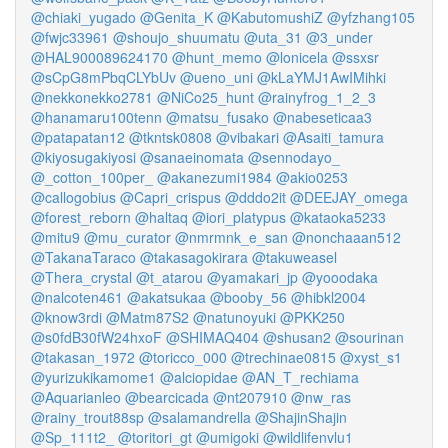
@chiaki_yugado
@Genita_K
@KabutomushiZ
@yfzhang105
@fwjc33961
@shoujo_shuumatu
@uta_31
@3_under
@HAL900089624170
@hunt_memo
@lonicela
@ssxsr
@sCpG8mPbqCLYbUv
@ueno_uni
@kLaYMJ1AwIMihki
@nekkonekko2781
@NiCo25_hunt
@rainyfrog_1_2_3
@hanamaru100tenn
@matsu_fusako
@nabeseticaa3
@patapatan12
@tkntsk0808
@vibakari
@Asaiti_tamura
@kiyosugakiyosi
@sanaeinomata
@sennodayo_
@_cotton_100per_
@akanezumi1984
@akio0253
@callogobius
@Capri_crispus
@dddo2it
@DEEJAY_omega
@forest_reborn
@haltaq
@iori_platypus
@kataoka5233
@mitu9
@mu_curator
@nmrmnk_e_san
@nonchaaan512
@TakanaTaraco
@takasagokirara
@takuweasel
@Thera_crystal
@t_atarou
@yamakari_jp
@yooodaka
@nalcoten461
@akatsukaa
@booby_56
@hibkl2004
@know3rdi
@Matm87S2
@natunoyuki
@PKK250
@s0fdB30fW24hxoF
@SHIMAQ404
@shusan2
@sourinan
@takasan_1972
@toricco_000
@trechinae0815
@xyst_s1
@yurizukikamome1
@alciopidae
@AN_T_rechiama
@Aquarianleo
@bearcicada
@nt207910
@nw_ras
@rainy_trout88sp
@salamandrella
@ShajinShajin
@Sp_111t2_
@toritori_gt
@umigoki
@wildlifenvlu1