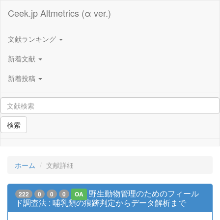
Ceek.jp Altmetrics (α ver.)
文献ランキング
新着文献
新着投稿
検索
ホーム
文献詳細
野生動物管理のためのフィール
222
0
0
0
OA
ド調査法 : 哺乳類の痕跡判定からデータ解析まで