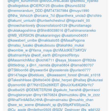
@6gmt_kurumimoti
@AnzuChrisCacao
@azekou_nyanko
@callogobius
@CiERO125
@cudos
@kzuno3232
@memorandum_DDD
@MT47307984
@muyu1990
@Nha_Vohozzh
@orcana_7cl
@panthera_uncia3
@s1chiro
@takumi_umiushi
@tuntsehchestnut
@higurashi_00
@mowchanlovely
@cosmofalcon0129
@kuroitamago
@rukiakagoshima
@Shin80038016
@Tushimanoraneko
@WB_VERSION
@haikaraningyo
@usatomo04051
@kawaberi_umibe
@makisato55
@MasaPogona
@matsu_fusako
@sakubouou
@takahiko_mukai
@wombie_w
@Yama_maya
@zVMJctKlET3AYQV
@batmanHyla
@wolf_earth
@EmpireofRintyu
@MasamichiMoz
@oichi6711
@saya_blossom
@Y82da
@littledrop_s
@n1_namida
@pina0804
@tama080707
@TSMoon56
@tyawan54
@yossiensis
@yurian0777
@9147ssgw
@beblues_
@kawasemi_forest
@maki_s1018
@TakeshiHase
@bitte0406
@dai_herpet
@haltaq
@tukurasi
@yamori06
@77Kd1EDx28IKElT
@buUrXu8XQKbrYc7
@catbat25
@DEMETER298
@gakuto_hanshi8
@jamiracci
@mugisironyan
@my19670824
@simuzokou
@ta_te_zzzz
@WnaFln9A6SvLHHA
@maimaimaisu
@mushio_chan
@see_so_scene
@ttakeshi_sp
@ySI9pKF6S5yacZa
@Cu_apple
@milethor0505
@SGV_Destroyer
@s_wild122