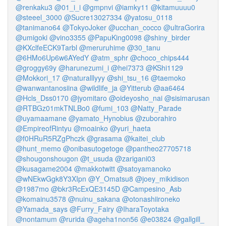
@renkaku3
@01_i_i
@gmpnvi
@iamky11
@kitamuuuu0
@steeel_3000
@Sucre13027334
@yatosu_0118
@tanimano64
@TokyoJoker
@ucchan_cocco
@ultraGorira
@umigoki
@vino3355
@PapuKing0098
@shiny_birder
@KXclfeECK9Tarbl
@meruruhime
@30_tanu
@6HMo6Up6w6AYedY
@atm_sphr
@choco_chips444
@groggy69y
@harunezumi_i
@hei7373
@KShi1129
@Mokkori_17
@naturalllyyy
@shi_tsu_16
@taemoko
@wanwantanosiina
@wildlife_ja
@Yitterub
@aa6464
@Hcls_Dss0170
@jyomitaro
@oideyosho_nai
@sisimarusan
@RTBGz01mkTNLBo0
@fumi_103
@Natty_Parade
@uyamaamane
@yamato_Hynobius
@zuborahiro
@EmpireofRintyu
@moainko
@yuri_haeta
@f0HRuR5RZgPhczk
@grasama
@kaitei_club
@hunt_memo
@onibasutogetoge
@pantheo27705718
@shougonshougon
@t_usuda
@zarigani03
@kusagame2004
@makkotwitt
@satoyamanoko
@wNEkwGgk8Y3XIpn
@Y_Omatsu8
@joey_mikidison
@1987mo
@bkr3RcExQE3145D
@Campesino_Asb
@komainu3578
@nuinu_sakana
@otonashiironeko
@Yamada_says
@Furry_Fairy
@IharaToyotaka
@nontamum
@rurida
@ageha1non56
@e03824
@gallgill_