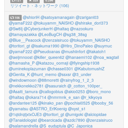
121
325
0.296
リツイート・ネットワーク (106)
@shioriH
@satoyamanagain
@zarigani03
106
@yamaF222
@tokuyamm_NAISHO
@shirake_dori373
@Sw8Ij
@CyberjunkerH
@haltaq
@nazookuro
@tamayazakka
@LeoBugCH
@sg38_38sg
@Blue__Peacock
@zenzaisiruco
@tokuyamm_NAISHO
@toritori_gt
@isakuma1990
@Hiro_DinoPaleo
@suymuc
@yamaF222
@Pseudoanas
@mushiinfort
@takatoh1
@aeijmnoost
@killer_queen62
@hanaemi102
@noa_wagtail
@hamasha_P
@katazou_oomaji
@flyingship1938
@uminekoplazuman
@chasse0301
@KabutomushiZ
@Genita_K
@hunt_memo
@ssxsr
@3_under
@windowmoon
@88moretti
@rainyfrog_1_2_3
@nekkonekko2781
@sasuraich
@_cotton_100per_
@Asaiti_tamura
@callogobius
@akio0253
@boro_mono
@haltaq
@okara714
@nmrmnk_e_san
@r_kikyoya
@andantee125
@kinako_pan
@pochiai0525
@booby_56
@yamatsu
@ASTRO_ErlKoenig
@xyst_s1
@1qtdrqtjxtxOJE3
@toritori_gt
@umigoki
@alciopidae
@Tanaidologist
@bearcicada
@azdc7890
@zenzaisiruco
@salamandrella
@S_eudyptula
@C_Japonica