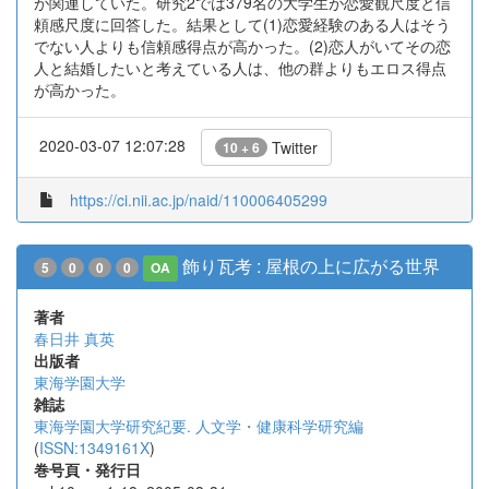
が関連していた。研究2では379名の大学生が恋愛観尺度と信
頼感尺度に回答した。結果として(1)恋愛経験のある人はそう
でない人よりも信頼感得点が高かった。(2)恋人がいてその恋
人と結婚したいと考えている人は、他の群よりもエロス得点
が高かった。
2020-03-07 12:07:28
Twitter
10 + 6
https://ci.nii.ac.jp/naid/110006405299
飾り瓦考 : 屋根の上に広がる世界
5
0
0
0
OA
著者
春日井 真英
出版者
東海学園大学
雑誌
東海学園大学研究紀要. 人文学・健康科学研究編
(
ISSN:1349161X
)
巻号頁・発行日