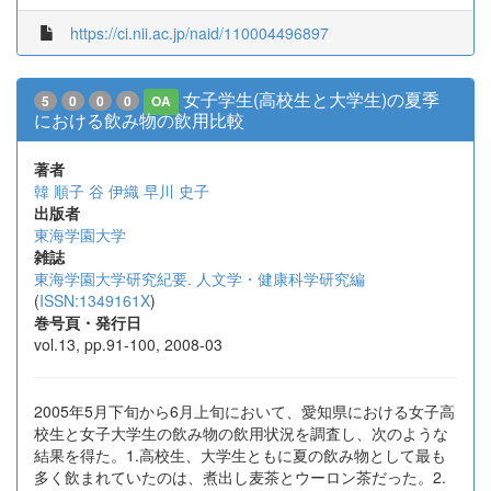
https://ci.nii.ac.jp/naid/110004496897
女子学生(高校生と大学生)の夏季
5
0
0
0
OA
における飲み物の飲用比較
著者
韓 順子
谷 伊織
早川 史子
出版者
東海学園大学
雑誌
東海学園大学研究紀要. 人文学・健康科学研究編
(
ISSN:1349161X
)
巻号頁・発行日
vol.13, pp.91-100, 2008-03
2005年5月下旬から6月上旬において、愛知県における女子高
校生と女子大学生の飲み物の飲用状況を調査し、次のような
結果を得た。1.高校生、大学生ともに夏の飲み物として最も
多く飲まれていたのは、煮出し麦茶とウーロン茶だった。2.