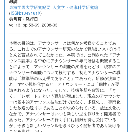
雑誌
東海学園大学研究紀要. 人文学・健康科学研究編
(
ISSN:1349161X
)
巻号頁・発行日
vol.13, pp.53-69, 2008-03
本稿の目的は、アナウンサーとは何かを考察することであ
る。これまでのアナウンサー研究のなかで職能についてはほ
とんど言及されてこなかった。本稿では、公刊された『アナ
ウンス読本』を中心にアナウンサーの専門研修を概観するこ
とによって、アナウンサーの職能の変遷をたどり、現在のア
ナウンサーの職能について検討する。初期アナウンサーの職
能は「標準語の伝え手であること」であった。研修が洗練さ
れ、"声"が規格化すると、アナウンサー・には「個性」が要
請されるようになった。そして、技術革新を背景に、「き
く」「レポート」という職能が増加した。現在のアナウンサ
ーは基本的アナウンス技能だけではなく、多様化し、専門化
した放送の送り手であることが求められている。放送文化の
なかで、アナウンサーはいつも新しい型を作り出す開拓者で
あった。アナウンサーの行く手には困難が待ち受けている
が、今後も新しいジャンルをきりひらく開拓者であり続ける
ことを期待したい。