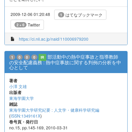
2009-12-06 01:20:48
はてなブックマーク
1
Twitter
2 + 0
https://ci.nii.ac.jp/naid/110006979200
部活動中の熱中症事故と指導教師
1
0
0
0
IR
の安全配慮義務 : 熱中症事故に関する判例の分析を中
心として
著者
小澤 文雄
出版者
東海学園大学
雑誌
東海学園大学研究紀要 : 人文学・健康科学研究編
(
ISSN:1349161X
)
巻号頁・発行日
no.15, pp.145-169, 2010-03-31