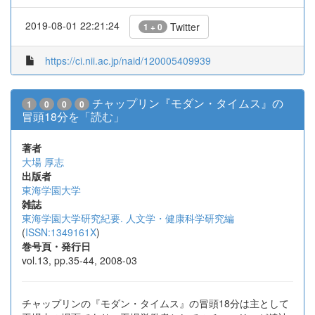
2019-08-01 22:21:24
Twitter
1 + 0
https://ci.nii.ac.jp/naid/120005409939
チャップリン『モダン・タイムス』の
1
0
0
0
冒頭18分を「読む」
著者
大場 厚志
出版者
東海学園大学
雑誌
東海学園大学研究紀要. 人文学・健康科学研究編
(
ISSN:1349161X
)
巻号頁・発行日
vol.13, pp.35-44, 2008-03
チャップリンの『モダン・タイムス』の冒頭18分は主として