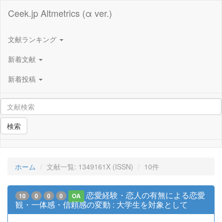
Ceek.jp Altmetrics (α ver.)
文献ランキング
新着文献
新着投稿
検索
ホーム
文献一覧: 1349161X (ISSN)
10件
恋愛経験・恋人の有無による恋愛
10
0
0
0
OA
観・一体感・信頼感の変動 : 大学生を対象として