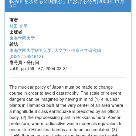
転停止を求める全国集会」における発言)2003年11月
2日
著者
村田 光平
出版者
東海学園大学
雑誌
東海学園大学研究紀要. 人文学・健康科学研究編
(
ISSN:1349161X
)
巻号頁・発行日
vol.9, pp.159-167, 2004-03-31
The muclear policy of Japan must be made to change
course in order to avoid catastrophy. The scale of relevent
dangers can be imagined by having in mind (1) 4 nuclear
plants in Hamaoka built at the very center of an area where
a magnitude 8 class earthquake is predicted by an official
body, (2) the reprocessing plant in Rokkashomura, Aomori
prefecture, where radioactive waste materials equivalent to
one million Hiroshima bombs are to be accumulated, (3)
ITER (thermo nuclear fusion experimental reactor) which