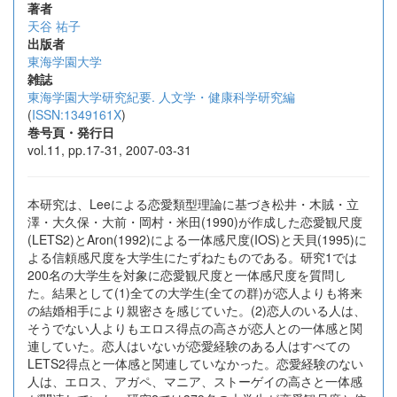
著者
天谷 祐子
出版者
東海学園大学
雑誌
東海学園大学研究紀要. 人文学・健康科学研究編
(
ISSN:1349161X
)
巻号頁・発行日
vol.11, pp.17-31, 2007-03-31
本研究は、Leeによる恋愛類型理論に基づき松井・木賊・立
澤・大久保・大前・岡村・米田(1990)が作成した恋愛観尺度
(LETS2)とAron(1992)による一体感尺度(IOS)と天貝(1995)に
よる信頼感尺度を大学生にたずねたものである。研究1では
200名の大学生を対象に恋愛観尺度と一体感尺度を質問し
た。結果として(1)全ての大学生(全ての群)が恋人よりも将来
の結婚相手により親密さを感じていた。(2)恋人のいる人は、
そうでない人よりもエロス得点の高さが恋人との一体感と関
連していた。恋人はいないが恋愛経験のある人はすべての
LETS2得点と一体感と関連していなかった。恋愛経験のない
人は、エロス、アガペ、マニア、ストーゲイの高さと一体感