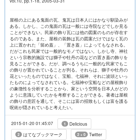
vol.10, pp.1-18, 2005-03-31
屋根の上にある鬼面の瓦、鬼瓦は日本人にはかなり馴染みが
ある。しかし、この鬼面の瓦は一般には寺院などでしか見る
ことができない。民家の飾り瓦には他の図案のものが存在す
るのである。また、屋根の装飾は瓦の図案だけではなく瓦の
上に置かれた「留め蓋」、「置き蓋」によってもなされる。
だがこれも民家では一般的なモノではない。しかし寺、神社
という宗教的施設では獅子や牡丹の花などの置き蓋の飾りを
見ることができる。だが、調べるうちに一般的な民家でもこ
の飾りが置かれていることが判る。それらは、獅子や牡丹の
花といったものではなく、宝船、七福神、それに波頭といっ
たものによってなされている。七福神や宝船などの屋根飾り
の象徴性を分析することから、家という空間を日本人がどの
ように意識していたかを考察することができる。著者は屋根
の飾りの意匠を通して、そこには富の招致もしくは富を護る
呪術が隠されていると考えたい。
2015-01-20 01:45:07
Delicious
1
はてなブックマーク
Twitter
2
2 + 0