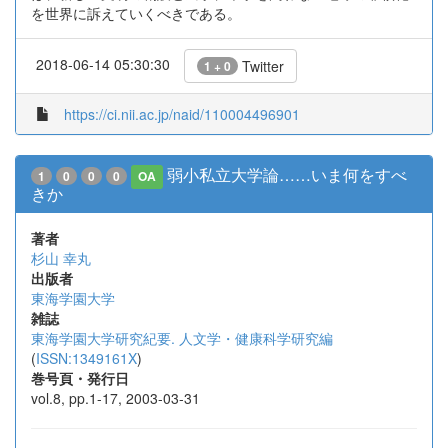
を世界に訴えていくべきである。
2018-06-14 05:30:30
Twitter
1 + 0
https://ci.nii.ac.jp/naid/110004496901
弱小私立大学論……いま何をすべ
1
0
0
0
OA
きか
著者
杉山 幸丸
出版者
東海学園大学
雑誌
東海学園大学研究紀要. 人文学・健康科学研究編
(
ISSN:1349161X
)
巻号頁・発行日
vol.8, pp.1-17, 2003-03-31