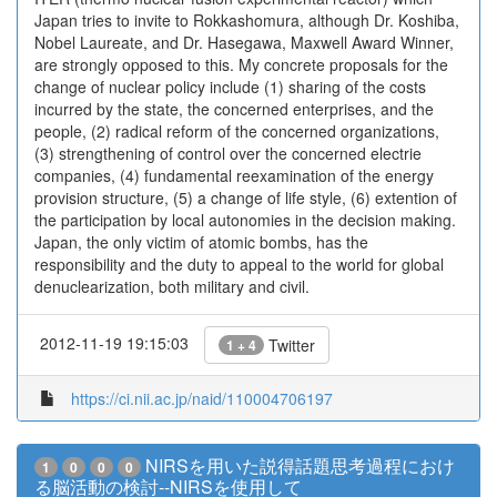
Japan tries to invite to Rokkashomura, although Dr. Koshiba,
Nobel Laureate, and Dr. Hasegawa, Maxwell Award Winner,
are strongly opposed to this. My concrete proposals for the
change of nuclear policy include (1) sharing of the costs
incurred by the state, the concerned enterprises, and the
people, (2) radical reform of the concerned organizations,
(3) strengthening of control over the concerned electrie
companies, (4) fundamental reexamination of the energy
provision structure, (5) a change of life style, (6) extention of
the participation by local autonomies in the decision making.
Japan, the only victim of atomic bombs, has the
responsibility and the duty to appeal to the world for global
denuclearization, both military and civil.
2012-11-19 19:15:03
Twitter
1 + 4
https://ci.nii.ac.jp/naid/110004706197
NIRSを用いた説得話題思考過程におけ
1
0
0
0
る脳活動の検討--NIRSを使用して