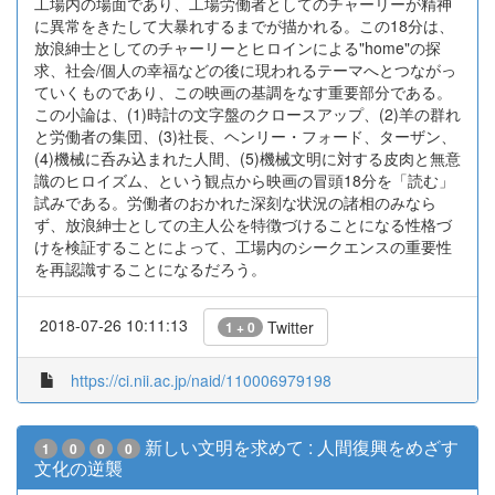
工場内の場面であり、工場労働者としてのチャーリーが精神
に異常をきたして大暴れするまでが描かれる。この18分は、
放浪紳士としてのチャーリーとヒロインによる"home"の探
求、社会/個人の幸福などの後に現われるテーマへとつながっ
ていくものであり、この映画の基調をなす重要部分である。
この小論は、(1)時計の文字盤のクロースアップ、(2)羊の群れ
と労働者の集団、(3)社長、ヘンリー・フォード、ターザン、
(4)機械に呑み込まれた人間、(5)機械文明に対する皮肉と無意
識のヒロイズム、という観点から映画の冒頭18分を「読む」
試みである。労働者のおかれた深刻な状況の諸相のみなら
ず、放浪紳士としての主人公を特徴づけることになる性格づ
けを検証することによって、工場内のシークエンスの重要性
を再認識することになるだろう。
2018-07-26 10:11:13
Twitter
1 + 0
https://ci.nii.ac.jp/naid/110006979198
新しい文明を求めて : 人間復興をめざす
1
0
0
0
文化の逆襲