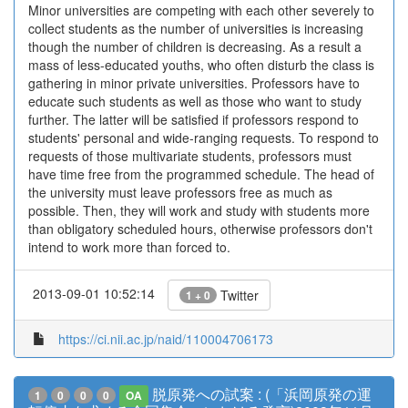
Minor universities are competing with each other severely to
collect students as the number of universities is increasing
though the number of children is decreasing. As a result a
mass of less-educated youths, who often disturb the class is
gathering in minor private universities. Professors have to
educate such students as well as those who want to study
further. The latter will be satisfied if professors respond to
students' personal and wide-ranging requests. To respond to
requests of those multivariate students, professors must
have time free from the programmed schedule. The head of
the university must leave professors free as much as
possible. Then, they will work and study with students more
than obligatory scheduled hours, otherwise professors don't
intend to work more than forced to.
2013-09-01 10:52:14
Twitter
1 + 0
https://ci.nii.ac.jp/naid/110004706173
脱原発への試案 : (「浜岡原発の運
1
0
0
0
OA