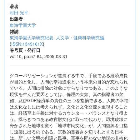
著者
村田 光平
出版者
東海学園大学
雑誌
東海学園大学研究紀要. 人文学・健康科学研究編
(
ISSN:1349161X
)
巻号頁・発行日
vol.10, pp.57-64, 2005-03-31
グローバリゼーションが進展する中で、手段である経済成長
が目的と化し、人間の幸福追求という本来の目的が忘れられ
ている。人間は排除の対象にすらなりつつある。このような
現状を生んだ要因としては、倫理の欠如、真の指導者の欠
如、及びGDP経済学の責任の三つを指摘できる。人間の幸福
は文化なしには考えられず、文化と文化交流を重視すること
は、経済至上主義に対するカウンター・バランスとなり得よ
う。揺らぎつつある政官財文化に取って代わり、環境破壊に
脅かされた地球を救う「地球市民文化」が、人間復興を目指
し逆襲に出るのである。宗教的寛容さを切り札とする日本
は、新しい文明の創設と民事、軍事を問わない地球の非核化