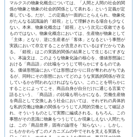
マルクスの物象化概念については、「人間と人間の社会的関
係が物象と物象の社会的関係として表れる」という定義が定
着している。だが、この定義が一面的にとらえられ、物象化
がたんなる認識論的「錯視」として理解される場合も少なく
ない。本来、物象化概念は「錯視」という次元に収斂できる
ものではない。物象化概念においては、生産物が物象として
「主体」となり、逆に生産者が「客体」となるという事態が
実践において存立することが含意されているはずだからであ
る。「錯視」はこの実践的関係の結果として生じるにすぎな
い。本論文は、このような物象化論の核心を、価値形態論に
おける「商品語」の比喩をつうじて明らかにするものであ
る。価値形態論においては形態ばかりに目が奪われがちであ
るが、同時にその形態においてどのような実践的関係が存立
しているかが問われなければならない。このことを明らかに
することによってこそ、商品自身が自分だけに通じる言葉で
語るという、「商品語」の比喩も明らかになる。労働生産物
を商品として交換しあう社会においては、それぞれの具体的
な私的労働は物象の関係をつうじて人間的労働として確証さ
れ、そういうものとして実際に編成される。もちろん、この
事態がその意識に物象をつうじてしか現象しえない人間たち
は、この「商品世界」固有の論理を「知らない」。しかし、
にもかかわらずこのメカニズムの中でそれを支える実践を