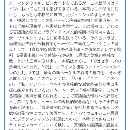
ム、マクダウェル、ピンカードらであるが、この新傾向はド
イツにおいても注目を浴びてきている。本稿はこの傾向に注
目し、もっとも本格的に展開したヴェルシュのまとめを紹
介・検討しつつ、この新ヘーゲル主義の特徴と問題点を、お
もに『精神現象学』を素材に考察する。この傾向は、いわゆ
る言語論的転回とプラグマティズム的転回の両傾向を含む
が、ヴェルシュはおもに前者を扱っている。そのさい彼は、
論理実証主義や分析哲学がヘーゲル主義化していくさいの論
点として、1直接的な感覚与件や原子論への依拠にたいする批
判、2要素主義から全体論への転換、3意識と対象の密接な一
致、という三点を取り出す。本稿はとくに、1ではセラーズの
所与性への批判、2では、クワインと後期ウィトゲンシュタイ
ンの批判、3では、最近の新ヘーゲル主義者の批判を、それぞ
れ取り上げる。このさいとくに、「いま」「ここ」「このも
の」「私」というテーマをもつ直接的な感覚的確信が実は多
様に媒介されているという、ヘーゲル『精神現象学』におけ
る議論に焦点が当てられる。ここで言語論的転回への評価が
不可欠になるが、ヘーゲルの客観的観念論ないしその実在論
を高く評価し、「言語論的観念論」を批判するヴェルシュの
総括の妥当性について論評する。ところでヴェルシュが忌避
したプラグマティズム的転回について、本稿ではさらにロー
ティやピンカードについて検討し、真理論や認識論の議論を