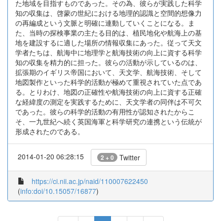
た地域を目指すものであった。その為、彼らが実践した科学
知の収集は、啓蒙の世紀における地理的認識と空間的想像力
の再編成という文脈と明確に連動していくことになる。ま
た、当時の探検事業の主たる目的は、植民地化や航海上の基
地を建設するに適した場所の情報収集にあった。従って天文
学者たちは、航海中に地理学と航海技術の向上に資する科学
知の収集を精力的に担った。彼らの活動が示しているのは、
拡張期のイギリス帝国において、天文学、航海技術、そして
地図製作といった科学的活動が極めて重視されていた点であ
る。とりわけ、地図の正確性や航海技術の向上に資する正確
な経緯度の測定を実践するために、天文学者の同伴は不可欠
であった。彼らの科学的活動の有用性が認知されたからこ
そ、一九世紀へ続く英国海軍と科学研究の連携という伝統が
形成されたのである。
2014-01-20 06:28:15
Twitter
2 + 0
https://ci.nii.ac.jp/naid/110007622450
(
info:doi/10.15057/16877
)