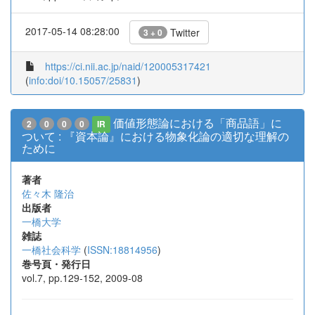
2017-05-14 08:28:00
Twitter
3 + 0
https://ci.nii.ac.jp/naid/120005317421
(
info:doi/10.15057/25831
)
価値形態論における「商品語」に
2
0
0
0
IR
ついて : 『資本論』における物象化論の適切な理解の
ために
著者
佐々木 隆治
出版者
一橋大学
雑誌
一橋社会科学
(
ISSN:18814956
)
巻号頁・発行日
vol.7, pp.129-152, 2009-08