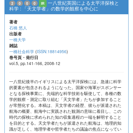
一八世紀英国による太平洋探検と
2
0
0
0
IR
科学 : 「天文学者」の数学的観察を中心に
著者
石橋 悠人
出版者
一橋大学
雑誌
一橋社会科学
(
ISSN:18814956
)
巻号頁・発行日
vol.5, pp.141-166, 2008-12
一八世紀後半のイギリスによる太平洋探検には、急速に科学
的要素が包含されるようになった。国家や海軍がスポンサー
となる探検事業に、先端的な科学技術を駆使して、各種の数
学的観察・測定に取り組む「天文学者」たちが参加すること
が常態化する。本稿は、天文学者の経歴、彼らが派遣された
航海の概要、航海中に実践された観測の意味に着目し、この
時代の探検に求められた知の収集過程の一端を解明すること
を目的とする。天文学者たちが派遣された航海は、地理的知
識が乏しく、地理学者や哲学者たちの議論の焦点になってい