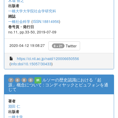
木場 智之
出版者
一橋大学大学院社会学研究科
雑誌
一橋社会科学
(
ISSN:18814956
)
巻号頁・発行日
no.11, pp.33-50, 2019-07-09
2020-04-12 19:08:27
Twitter
8 + 21
https://ci.nii.ac.jp/naid/120006650556
(
info:doi/10.15057/30433
)
ルソーの歴史認識における「起
7
0
0
0
IR
源」概念について : コンディヤックとビュフォンを通
じて
著者
淵田 仁
出版者
一橋大学