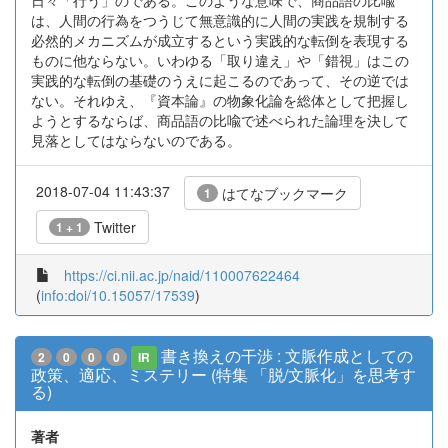
日々「行う」のである。このような意味で、商品語の比喩
は、人間の行為をつうじて無意識的に人間の実践を規制する
必然的メカニズムが成立するという実践的な転倒を表現する
ものに他ならない。いわゆる「取り違え」や「錯視」はこの
実践的な転倒の基礎のうえに起こるのであって、その逆では
ない。それゆえ、『資本論』の物象化論を総体として把握し
ようとするならば、商品語の比喩で述べられた論理を決して
見落としてはならないのである。
2018-07-04 11:43:37
はてなブックマーク
1
Twitter
1 + 1
https://ci.nii.ac.jp/naid/110007622464
(
info:doi/10.15057/17539
)
書き換えの干渉 : 文脈作成としての
2
0
0
0
IR
政策、適応、ミステリー (特集 「脱/文脈化」を思考す
る)
著者