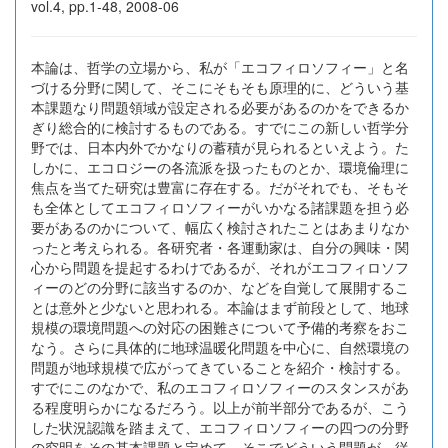
vol.4, pp.1-48, 2008-06
本論は、哲学の立場から、私が「エコフィロソフィー」と名
づける分野に関して、そこにそもそも原理的に、どういう基
本課題なり問題領域が設定される必要があるのかをできるか
ぎり総合的に検討するものである。すでにこの新しい哲学分
野では、日本内外でかなりの蓄積が見られるといえよう。た
しかに、エコロジーの各流派を扱ったものとか、環境倫理に
焦点を当てた研究は豊富に存在する。だがそれでも、そもそ
も全体としてエコフィロソフィーがいかなる諸課題を担う必
要があるのかについて、幅広く検討されたことはあまりなか
ったと考えられる。各研究者・各運動家は、自分の興味・関
心から問題を提起するわけであるが、それがエコフィロソフ
ィーのどの分野に該当するのか、などを自覚して展開するこ
とは意外と少ないと思われる。本論はまず前段として、地球
規模の環境問題への対応の困難さについて予備的考察をおこ
なう。さらに具体的に地球温暖化問題を中心に、自然環境の
問題が地球規模で広がってきていることを紹介・検討する。
すでにこのなかで、私のエコフィロソフィーのスタンスがあ
る程度明らかになるだろう。以上が前半部分であるが、こう
した状況認識を踏まえて、エコフィロソフィーの四つの分野
の究明をその基本課題と定めて、そこでどういう問題が、従