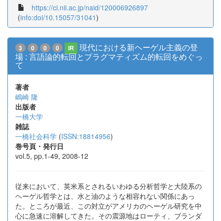
https://ci.nii.ac.jp/naid/120006926897
(
info:doi/10.15057/31041
)
現代における新ヘーゲル主義の登
3
0
0
0
IR
場 : 言語論的転回とプラグマティズム的転回をめぐっ
て
著者
嶋崎 隆
出版者
一橋大学
雑誌
一橋社会科学
(
ISSN:18814956
)
巻号頁・発行日
vol.5, pp.1-49, 2008-12
従来において、英米系とされるいわゆる分析哲学と大陸系の
ヘーゲル哲学とは、水と油のような相容れない関係にあっ
た。ところが最近、この対立がアメリカのヘーゲル研究を中
心に急速に溶解してきた。その震源地はローティ、ブランダ