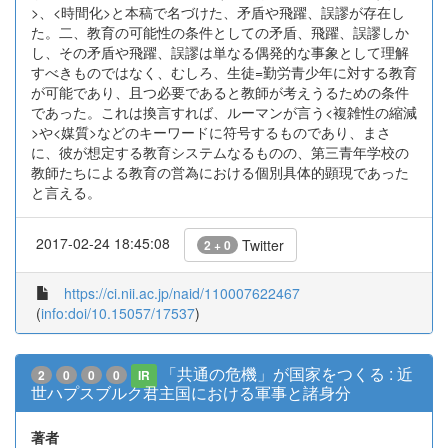
>、<時間化>と本稿で名づけた、矛盾や飛躍、誤謬が存在し
た。二、教育の可能性の条件としての矛盾、飛躍、誤謬しか
し、その矛盾や飛躍、誤謬は単なる偶発的な事象として理解
すべきものではなく、むしろ、生徒=勤労青少年に対する教育
が可能であり、且つ必要であると教師が考えうるための条件
であった。これは換言すれば、ルーマンが言う<複雑性の縮減
>や<媒質>などのキーワードに符号するものであり、まさ
に、彼が想定する教育システムなるものの、第三青年学校の
教師たちによる教育の営為における個別具体的顕現であった
と言える。
2017-02-24 18:45:08
Twitter
2 + 0
https://ci.nii.ac.jp/naid/110007622467
(
info:doi/10.15057/17537
)
「共通の危機」が国家をつくる : 近
2
0
0
0
IR
世ハプスブルク君主国における軍事と諸身分
著者