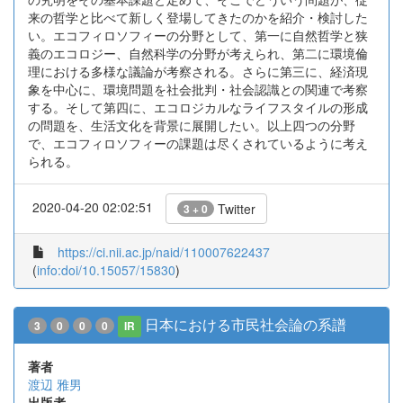
来の哲学と比べて新しく登場してきたのかを紹介・検討した
い。エコフィロソフィーの分野として、第一に自然哲学と狭
義のエコロジー、自然科学の分野が考えられ、第二に環境倫
理における多様な議論が考察される。さらに第三に、経済現
象を中心に、環境問題を社会批判・社会認識との関連で考察
する。そして第四に、エコロジカルなライフスタイルの形成
の問題を、生活文化を背景に展開したい。以上四つの分野
で、エコフィロソフィーの課題は尽くされているように考え
られる。
2020-04-20 02:02:51
Twitter
3 + 0
https://ci.nii.ac.jp/naid/110007622437
(
info:doi/10.15057/15830
)
日本における市民社会論の系譜
3
0
0
0
IR
著者
渡辺 雅男
出版者