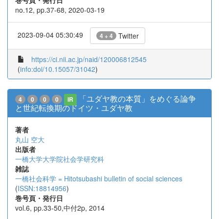
巻号頁・発行日
no.12, pp.37-68, 2020-03-19
2023-09-04 05:30:49
Twitter
4 + 4
https://ci.nii.ac.jp/naid/120006812545
(
info:doi/10.15057/31042
)
「ユダヤ教の本質」をめぐる論争
4
0
0
0
IR
と世紀転換期のドイツ・ユダヤ教
著者
丸山 空大
出版者
一橋大学大学院社会学研究科
雑誌
一橋社会科学 = Hitotsubashi bulletin of social sciences
(
ISSN:18814956
)
巻号頁・発行日
vol.6, pp.33-50,中付2p, 2014