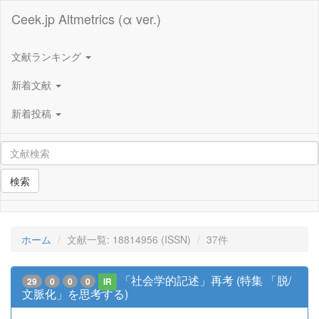
Ceek.jp Altmetrics (α ver.)
文献ランキング
新着文献
新着投稿
検索
ホーム
文献一覧: 18814956 (ISSN)
37件
「社会学的記述」再考 (特集 「脱/
29
0
0
0
IR
文脈化」を思考する)