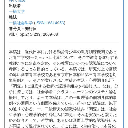
出版者
一橋大学
雑誌
一橋社会科学
(
ISSN:18814956
)
巻号頁・発行日
vol.7, pp.215-239, 2009-08
本稿は、近代日本における勤労青少年の教育訓練機関であっ
た青年学校(一九三五~四七)について、そこで教育を遂行する
教師たちに焦点を定め、その教育にかかわる認識論について
考察することを目的としている。本稿では、研究史上で蓄積
の薄い商業青年学校である東京市日本橋区第三青年学校を対
象事例とし、そこで実行された生徒の生活・心理調査(以下
『調査』)に通底する教師の認識枠組みを検討した。なお、分
析に際しては、社会学者ニクラス・ルーマンのシステム論を
援用しており、よって本稿は、この一般理論の個別具体的事
例への適用という側面を備えている。得られた結論は、以下
の通りである。一、二段構えの認識枠組み『調査』は、社会
科学的・心理学的分析枠組みに加え、それを実践へと繋ぐた
めの媒介として、哲学的、あるいは形而上学的な認識枠組み
が同居して遂行されていた。そこには、<単純化>、<本質化