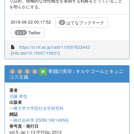
り詰め、積極的な理性概念を展開する戦略をとっていること
を明らかにする。
2018-06-22 00:17:52
はてなブックマーク
2
Twitter
1 + 1
https://ci.nii.ac.jp/naid/110007622443
(
info:doi/10.15057/15831
)
卑賤の実存 : キルケゴールとキュニ
3
0
0
0
IR
コス主義
著者
須藤 孝也
出版者
一橋大学大学院社会学研究科
雑誌
一橋社会科学
(
ISSN:18814956
)
巻号頁・発行日
vol.5, pp.1-13,中付2p, 2013