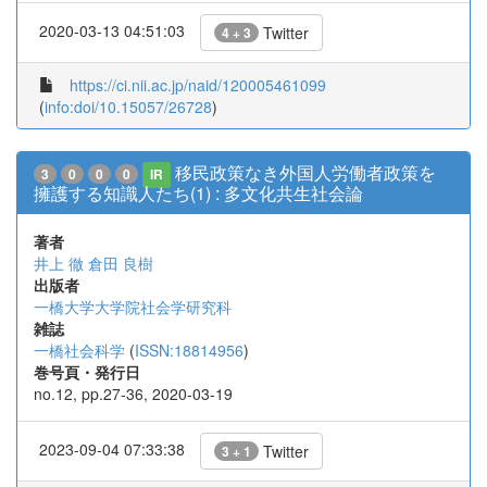
2020-03-13 04:51:03
Twitter
4 + 3
https://ci.nii.ac.jp/naid/120005461099
(
info:doi/10.15057/26728
)
移民政策なき外国人労働者政策を
3
0
0
0
IR
擁護する知識人たち(1) : 多文化共生社会論
著者
井上 徹
倉田 良樹
出版者
一橋大学大学院社会学研究科
雑誌
一橋社会科学
(
ISSN:18814956
)
巻号頁・発行日
no.12, pp.27-36, 2020-03-19
2023-09-04 07:33:38
Twitter
3 + 1