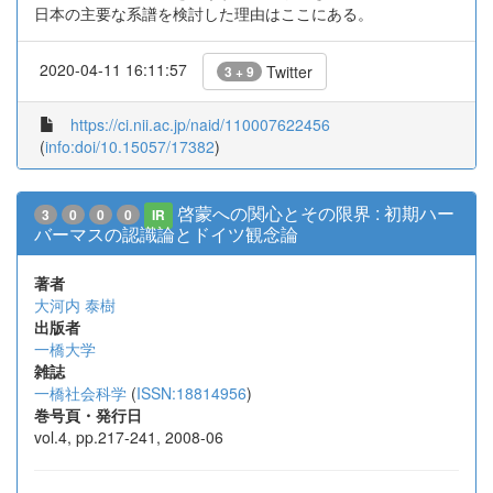
日本の主要な系譜を検討した理由はここにある。
2020-04-11 16:11:57
Twitter
3 + 9
https://ci.nii.ac.jp/naid/110007622456
(
info:doi/10.15057/17382
)
啓蒙への関心とその限界 : 初期ハー
3
0
0
0
IR
バーマスの認識論とドイツ観念論
著者
大河内 泰樹
出版者
一橋大学
雑誌
一橋社会科学
(
ISSN:18814956
)
巻号頁・発行日
vol.4, pp.217-241, 2008-06