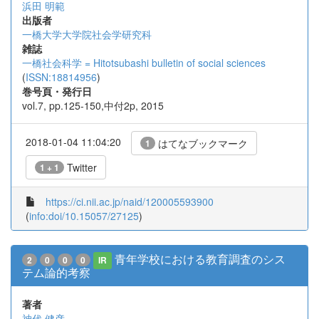
浜田 明範
出版者
一橋大学大学院社会学研究科
雑誌
一橋社会科学 = Hitotsubashi bulletin of social sciences
(
ISSN:18814956
)
巻号頁・発行日
vol.7, pp.125-150,中付2p, 2015
2018-01-04 11:04:20
はてなブックマーク
1
Twitter
1 + 1
https://ci.nii.ac.jp/naid/120005593900
(
info:doi/10.15057/27125
)
青年学校における教育調査のシス
2
0
0
0
IR
テム論的考察
著者
神代 健彦