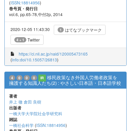
(
ISSN:18814956
)
巻号頁・発行日
vol.6, pp.65-78,中付2p, 2014
2020-12-05 11:43:30
はてなブックマーク
1
Twitter
4 + 1
https://ci.nii.ac.jp/naid/120005473165
(
info:doi/10.15057/26813
)
移民政策なき外国人労働者政策を
4
0
0
0
IR
擁護する知識人たち(2) : やさしい日本語・日本語学校
著者
井上 徹
倉田 良樹
出版者
一橋大学大学院社会学研究科
雑誌
一橋社会科学
(
ISSN:18814956
)