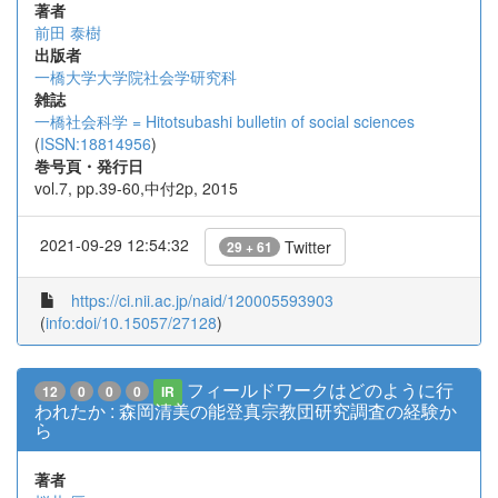
著者
前田 泰樹
出版者
一橋大学大学院社会学研究科
雑誌
一橋社会科学 = Hitotsubashi bulletin of social sciences
(
ISSN:18814956
)
巻号頁・発行日
vol.7, pp.39-60,中付2p, 2015
2021-09-29 12:54:32
Twitter
29 + 61
https://ci.nii.ac.jp/naid/120005593903
(
info:doi/10.15057/27128
)
フィールドワークはどのように行
12
0
0
0
IR
われたか : 森岡清美の能登真宗教団研究調査の経験か
ら
著者