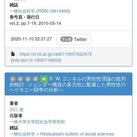
雑誌
一橋社会科学
(
ISSN:18814956
)
巻号頁・発行日
vol.2, pp.7-19, 2010-05-14
2020-11-10 22:21:27
Twitter
7 + 8
https://ci.nii.ac.jp/naid/110007622473
(
info:doi/10.15057/18505
)
R. W. コンネルの男性性理論の批判
5
0
0
0
IR
的検討 : ジェンダー構造の多元性に配慮した男性性の
ヘゲモニー闘争の分析へ
著者
川口 遼
出版者
一橋大学大学院社会学研究科
雑誌
一橋社会科学 = Hitotsubashi bulletin of social sciences