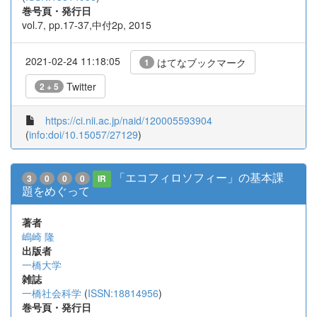
巻号頁・発行日
vol.7, pp.17-37,中付2p, 2015
2021-02-24 11:18:05
はてなブックマーク
1
Twitter
2 + 5
https://ci.nii.ac.jp/naid/120005593904
(
info:doi/10.15057/27129
)
「エコフィロソフィー」の基本課
3
0
0
0
IR
題をめぐって
著者
嶋崎 隆
出版者
一橋大学
雑誌
一橋社会科学
(
ISSN:18814956
)
巻号頁・発行日