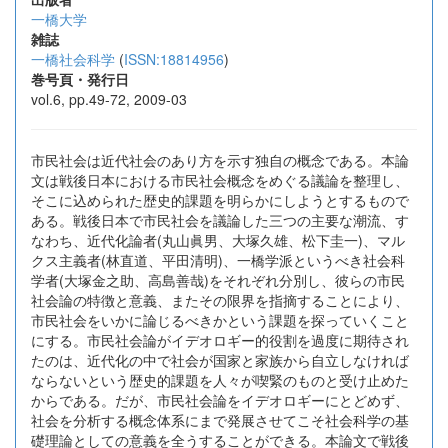
一橋大学
雑誌
一橋社会科学
(
ISSN:18814956
)
巻号頁・発行日
vol.6, pp.49-72, 2009-03
市民社会は近代社会のあり方を示す独自の概念である。本論
文は戦後日本における市民社会概念をめぐる議論を整理し、
そこに込められた歴史的課題を明らかにしようとするもので
ある。戦後日本で市民社会を議論した三つの主要な潮流、す
なわち、近代化論者(丸山眞男、大塚久雄、松下圭一)、マル
クス主義者(林直道、平田清明)、一橋学派というべき社会科
学者(大塚金之助、高島善哉)をそれぞれ分別し、彼らの市民
社会論の特徴と意義、またその限界を指摘することにより、
市民社会をいかに論じるべきかという課題を探っていくこと
にする。市民社会論がイデオロギー的役割を過度に期待され
たのは、近代化の中で社会が国家と家族から自立しなければ
ならないという歴史的課題を人々が喫緊のものと受け止めた
からである。だが、市民社会論をイデオロギーにとどめず、
社会を分析する概念体系にまで発展させてこそ社会科学の基
礎理論としての意義を全うすることができる。本論文で戦後