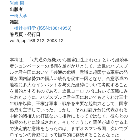
岩崎 周一
出版者
一橋大学
雑誌
一橋社会科学
(
ISSN:18814956
)
巻号頁・発行日
vol.5, pp.169-212, 2008-12
本稿は、「<共通の危機>から国家は生まれた」という経済学
者シュンペーターの指摘を足がかりとして、近世のハプスブ
ルク君主国において「共通の危機」意識に起因する軍事の発
展が国内諸勢力の幅広い統合を促す一因となり、合意形成の
過程に多大なインパクトを与えた経緯について考察すること
を目的とするものである。近世ヨーロッパにおいて広範にみ
られたように、ハプスブルク君主国においてもとりわけ三十
年戦争以降、王権は軍事・戦争を主要な起動力として、国家
形成を主導していった。しかし、それは諸身分に代表される
中間的諸権力の打破ないし排斥によってではなく、彼らとの
協働のもとに達成された。そしてこうした関係が成立する上
で決定的な意味をもったのは、まずオスマン帝国、次いでプ
ロイセンの脅威によって恒常的に存続することとなった、