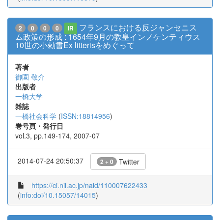
フランスにおける反ジャンセニス
2
0
0
0
IR
ム政策の形成 : 1654年9月の教皇インノケンティウス
10世の小勅書Ex litterisをめぐって
著者
御園 敬介
出版者
一橋大学
雑誌
一橋社会科学
(
ISSN:18814956
)
巻号頁・発行日
vol.3, pp.149-174, 2007-07
2014-07-24 20:50:37
Twitter
2 + 0
https://ci.nii.ac.jp/naid/110007622433
(
info:doi/10.15057/14015
)