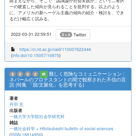
踏まえながら、そこで「認識論か社会実践か」という二者択
一の硬直した傾向が見られることを批判する。以上のよう
に、アメリカの新ヘーゲル主義の傾向の紹介・検討を、でき
るだけ幅広く試みる。
2022-03-31 22:59:51
Twitter
3 + 4
https://ci.nii.ac.jp/naid/110007622446
(
info:doi/10.15057/16875
)
難しく危険なコミュニケーション :
3
0
0
0
IR
ネパールのプロテスタントの間で観察された不信の言
説 (特集 「脱/文脈化」を思考する)
著者
丹羽 充
出版者
一橋大学大学院社会学研究科
雑誌
一橋社会科学 = Hitotsubashi bulletin of social sciences
(
ISSN:18814956
)