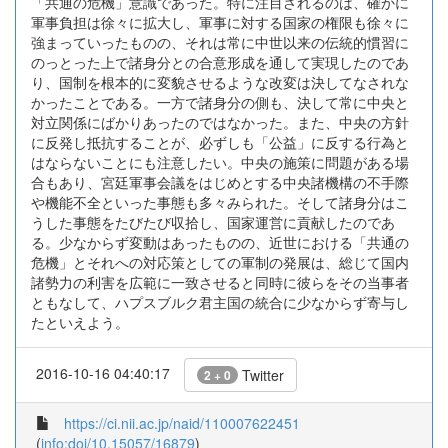
「共通の危機」意識であった。特に注目されるのは、確かに
軍事負担は徐々に拡大し、軍事に対する国家の権限も徐々に
強まっていったものの、それは常に中世以来の伝統的慣習に
のっとった上で諸身分との合意形成を通して実現したのであ
り、国制を根本的に変貌させるような改変は決してなされな
かったことである。一方で諸身分の側も、決して常に中央と
対立関係にばかりあったのではなかった。また、中央の方針
に反発し抵抗することが、必ずしも「公益」に反する行為と
はならないことにも注意したい。中央の施策に問題がある場
合もあり、宮廷軍事会議をはじめとする中央諸機構の不手際
や機能不全といった事態も多々みられた。そして諸身分はこ
うした事態をたびたび収拾し、国家運営に貢献したのであ
る。少なからず変動はあったものの、近世における「共通の
危機」とそれへの対応策としての軍制の発展は、総じて国内
諸勢力の利害を広範に一致させると同時に彼らをその当事者
ともなして、ハプスブルク君主国の統合に少なからず寄与し
たといえよう。
2016-10-16 04:40:17
Twitter
2 + 0
https://ci.nii.ac.jp/naid/110007622451
(
info:doi/10.15057/16879
)