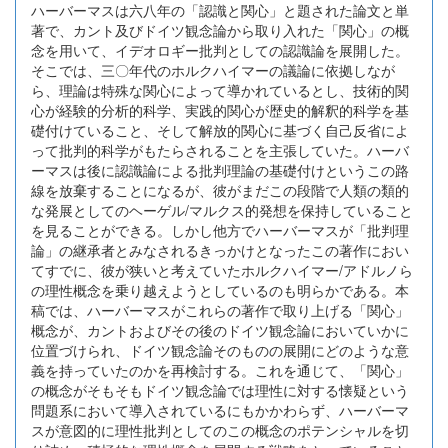
ハーバーマスは六八年の「認識と関心」と題された論文と単
著で、カント及びドイツ観念論から取り入れた「関心」の概
念を用いて、イデオロギー批判としての認識論を展開した。
そこでは、三〇年代のホルクハイマーの議論に依拠しなが
ら、理論は特殊な関心によって導かれているとし、技術的関
心が経験的分析的科学、実践的関心が歴史的解釈的科学を基
礎付けていること、そして解放的関心に基づく自己反省によ
って批判的科学がもたらされることを主張していた。ハーバ
ーマスは後に認識論による批判理論の基礎付けというこの路
線を放棄することになるが、彼がまだこの段階で人類の類的
な発展としてのヘーゲル/マルクス的発想を保持していること
を見ることができる。しかし他方でハーバーマスが「批判理
論」の継承者とみなされるきっかけとなったこの著作におい
てすでに、彼が狭いと考えていたホルクハイマー/アドルノら
の理性概念を乗り越えようとしているのも明らかである。本
稿では、ハーバーマスがこれらの著作で取り上げる「関心」
概念が、カントおよびその後のドイツ観念論においていかに
位置づけられ、ドイツ観念論そのものの展開にどのような意
義を持っていたのかを再検討する。これを通じて、「関心」
の概念がそもそもドイツ観念論では理性に対する懐疑という
問題系において導入されているにもかかわらず、ハーバーマ
スが意図的に理性批判としてのこの概念のポテンシャルを切