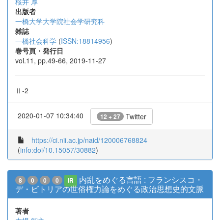
桜井 厚
出版者
一橋大学大学院社会学研究科
雑誌
一橋社会科学
(
ISSN:18814956
)
巻号頁・発行日
vol.11, pp.49-66, 2019-11-27
Ⅱ-2
2020-01-07 10:34:40
Twitter
12 + 27
https://ci.nii.ac.jp/naid/120006768824
(
info:doi/10.15057/30882
)
内乱をめぐる言語 : フランシスコ・
8
0
0
0
IR
デ・ビトリアの世俗権力論をめぐる政治思想史的文脈
著者