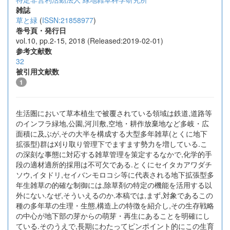
雑誌
草と緑
(
ISSN:21858977
)
巻号頁・発行日
vol.10, pp.2-15, 2018 (Released:2019-02-01)
参考文献数
32
被引用文献数
1
生活圏において草本植生で被覆されている領域は鉄道,道路等
のインフラ緑地,公園,河川敷,空地・耕作放棄地など多岐・広
面積に及ぶが,その大半を構成する大型多年雑草(とくに地下
拡張型)群は刈り取り管理下でますます勢力を増している.こ
の深刻な事態に対応する雑草管理を策定するなかで,化学的手
段の適材適所的採用は不可欠である.とくにセイタカアワダチ
ソウ,イタドリ,セイバンモロコシ等に代表される地下拡張型多
年生雑草の的確な制御には,除草剤の特定の機能を活用する以
外にない.なぜ,そういえるのか.本稿では,まず,対象であるこの
種の多年草の生理・生態,構造上の特徴を紹介し,その生存戦略
の中心が地下部の芽からの萌芽・再生にあることを明確にし
ている.そのうえで,長期にわたってピンポイント的にこの生育