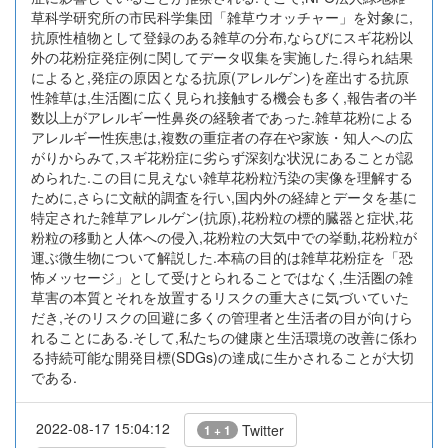
草科学研究所の市民科学集団「雑草ウオッチャー」を対象に,
抗原性植物として登録のある雑草の分布,ならびにスギ花粉以
外の花粉症発症例に関してデータ収集を実施した.得られ結果
によると,発症の原因となる抗原(アレルゲン)を産出する抗原
性雑草は,生活圏に広く見られ接触する機会も多く,報告者の半
数以上がアレルギー性鼻炎の経験者であった.雑草花粉による
アレルギー性疾患は,複数の重症者の存在や家族・知人への広
がりからみて,スギ花粉症に劣らず深刻な状況にあることが認
められた.この目に見えない雑草花粉粒汚染の実像を理解する
ために,さらに文献的調査を行い,国内外の経緯とデータを基に
特定された雑草アレルゲン(抗原),花粉粒の標的臓器と症状,花
粉粒の移動と人体への侵入,花粉粒の大気中での挙動,花粉粒が
運ぶ微生物について解説した.本稿の目的は雑草花粉症を「恐
怖メッセージ」として受けとられることではなく,生活圏の雑
草害の本質とそれを放置するリスクの重大さに気づいていた
だき,そのリスクの回避に多くの管理者と生活者の目が向けら
れることにある.そして,私たちの健康と生活環境の改善に係わ
る持続可能な開発目標(SDGs)の達成に生かされることが大切
である.
2022-08-17 15:04:12
Twitter
1 + 1