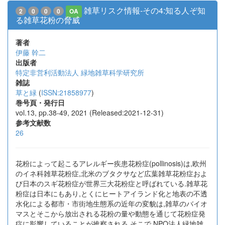
雑草リスク情報-その4:知る人ぞ知
2
0
0
0
OA
る雑草花粉の脅威
著者
伊藤 幹二
出版者
特定非営利活動法人 緑地雑草科学研究所
雑誌
草と緑
(
ISSN:21858977
)
巻号頁・発行日
vol.13, pp.38-49, 2021 (Released:2021-12-31)
参考文献数
26
花粉によって起こるアレルギー疾患花粉症(pollinosis)は,欧州
のイネ科雑草花粉症,北米のブタクサなど広葉雑草花粉症およ
び日本のスギ花粉症が世界三大花粉症と呼ばれている.雑草花
粉症は日本にもあり,とくにヒートアイランド化と地表の不透
水化による都市・市街地生態系の近年の変貌は,雑草のバイオ
マスとそこから放出される花粉の量や動態を通じて花粉症発
症に影響していることが推察される.そこで,NPO法人緑地雑