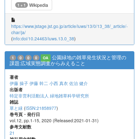
Wikipedia
1 + 1
https://www.jstage.jst.go.jp/article/iuws/13/0/13_38/_article/-
char/ja/
(
info:doi/10.24463/iuws.13.0_38
)
公園緑地の雑草発生状況と管理の
1
0
0
0
OA
課題:広域実態調査からみえること
著者
伊藤 操子
伊藤 幹二
小西 真衣
佐治 健介
出版者
特定非営利活動法人 緑地雑草科学研究所
雑誌
草と緑
(
ISSN:21858977
)
巻号頁・発行日
vol.12, pp.1-15, 2020 (Released:2021-01-31)
参考文献数
21