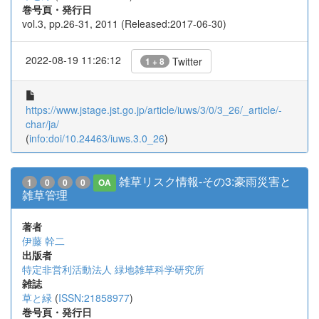
巻号頁・発行日
vol.3, pp.26-31, 2011 (Released:2017-06-30)
2022-08-19 11:26:12
Twitter
1 + 8
https://www.jstage.jst.go.jp/article/iuws/3/0/3_26/_article/-
char/ja/
(
info:doi/10.24463/iuws.3.0_26
)
雑草リスク情報-その3:豪雨災害と
1
0
0
0
OA
雑草管理
著者
伊藤 幹二
出版者
特定非営利活動法人 緑地雑草科学研究所
雑誌
草と緑
(
ISSN:21858977
)
巻号頁・発行日