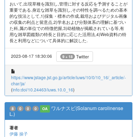
おいて,出現草種を識別し,管理に対する反応を予測することが
重要である.身近な雑草を識別し,その特性を調べるための基本
的な技法として,1)採集・標本の作成,栽培およびデジタル画像
の収集の利点と留意点,2)学名および分類体系の理解に基づい
た科,属の単位での特徴把握,3)幼植物が掲載されている等,有
用な雑草図鑑類の特長と目的に応じた活用法,4)Web資料の特
長と利用などについて具体的に解説した.
2023-08-17 18:30:06
Twitter
9 + 18
https://www.jstage.jst.go.jp/article/iuws/10/0/10_16/_article/-
char/ja/
(
info:doi/10.24463/iuws.10.0_16
)
ワルナスビ(Solanum carolinense
8
0
0
0
OA
L.)
著者
伊藤 操子