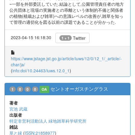
~一部を外部委託していた.結論として,公園管理責任者の地方
公共団体と現場の実施者との乖離という体制的不備と関係者
の植物(植栽および雑草)への意識レベルの改善が,雑草を知っ
て管理の適切化を図る以前の課題であることが分かった.
2023-04-15 16:18:30
Twitter
1 + 1
https://www.jstage.jst.go.jp/article/iuws/12/0/12_1/_article/-
char/ja/
(
info:doi/10.24463/iuws.12.0_1
)
セントオーガスチングラス
1
0
0
0
OA
著者
宮池 武蔵
出版者
特定非営利活動法人 緑地雑草科学研究所
雑誌
草と緑
(
ISSN:21858977
)