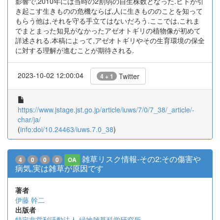
影響で,2010年には当時の2割弱の自生株数となった.ヒトが引
き起こす生きものの危機ならば,人に生きもののことを知って
もらう他は,それを守る手立てはないだろう.ここでは,これま
でまとまった知見がなかったアゼオトギリの植物像が初めて
詳述される.本稿によって,アゼオトギリやその生育環境の保全
に対する理解が進むことが期待される.
2023-10-02 12:00:04
Twitter
4 + 1
https://www.jstage.jst.go.jp/article/iuws/7/0/7_38/_article/-
char/ja/
(
info:doi/10.24463/iuws.7.0_38
)
雑草リスク情報-その2:その傷害や
4
0
0
0
OA
病気,実は雑草が原因です
著者
伊藤 幹二
出版者
特定非営利活動法人 緑地雑草科学研究所