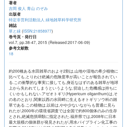
著者
吉岡 俊人
青山 のぞみ
出版者
特定非営利活動法人 緑地雑草科学研究所
雑誌
草と緑
(
ISSN:21858977
)
巻号頁・発行日
vol.7, pp.38-47, 2015 (Released:2017-06-09)
参考文献数
18
約200種ある水田雑草のおよそ2割は,山地や湿地の希少植物に
比べても,とりわけ絶滅の危険度率が高いことが報告されてい
る.この衝撃的な事実に接しても,身近なはずのある雑草が地球
上から失われてしまうというような,切迫した危機感は持ちに
くいかもしれない.アゼオトギリ(Hypericum oliganthum)は,そ
の名のとおり,関東以西の水田畔に生えるオトギリソウ科の雑
草である.この植物は,以前は,やや少ないながらも普通に見ら
れたが,2000年の環境省調査では全国で約800個体のみの生存
とされ,絶滅危惧IB類に指定された.福井県では,2008年に日本
最大規模の個体群が発見されたが,用水パイプライン化工事の