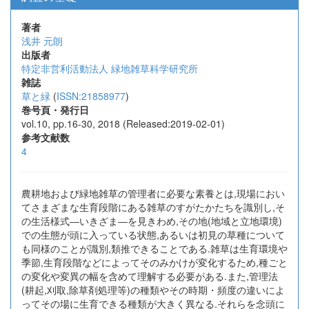
著者
浅井 元朗
出版者
特定非営利活動法人 緑地雑草科学研究所
雑誌
草と緑
(
ISSN:21858977
)
巻号頁・発行日
vol.10, pp.16-30, 2018 (Released:2019-02-01)
参考文献数
4
農耕地および緑地雑草の管理者に必要な素養とは,現場におい
てさまざまな生育段階にある雑草のすがたかたちを識別し,そ
の生活様式―いきざま―を見きわめ,その地(地域と立地環境)
での生態が頭に入っている状態,あるいは初見の草種について
も同様のことが識別,類推できることである.雑草は生育環境や
季節,生育段階などによってそのみかけが変化するため,種ごと
の変化や変異の幅を含めて理解する必要がある.また,管理法
(耕起,刈取,除草剤処理等)の種類やその時期・頻度の違いによ
ってその場に生育できる種類が大きく異なる.それらを念頭に