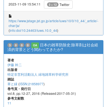
2023-11-09 15:54:11
Twitter
3 + 12
https://www.jstage.jst.go.jp/article/iuws/10/0/10_44/_article/-
char/ja/
(
info:doi/10.24463/iuws.10.0_44
)
日本の雑草防除史:除草剤は社会経
3
0
0
0
OA
済的背景とどう関わってきたか?
著者
伊藤 幹二
出版者
特定非営利活動法人 緑地雑草科学研究所
雑誌
草と緑
(
ISSN:21858977
)
巻号頁・発行日
vol.8, pp.12-27, 2016 (Released:2017-05-31)
参考文献数
11