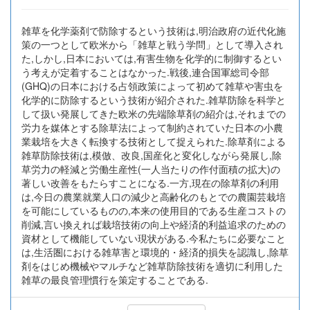
雑草を化学薬剤で防除するという技術は,明治政府の近代化施
策の一つとして欧米から「雑草と戦う学問」として導入され
た,しかし,日本においては,有害生物を化学的に制御するとい
う考えが定着することはなかった.戦後,連合国軍総司令部
(GHQ)の日本における占領政策によって初めて雑草や害虫を
化学的に防除するという技術が紹介された.雑草防除を科学と
して扱い発展してきた欧米の先端除草剤の紹介は,それまでの
労力を媒体とする除草法によって制約されていた日本の小農
業栽培を大きく転換する技術として捉えられた.除草剤による
雑草防除技術は,模倣、改良,国産化と変化しながら発展し,除
草労力の軽減と労働生産性(一人当たりの作付面積の拡大)の
著しい改善をもたらすことになる.一方,現在の除草剤の利用
は,今日の農業就業人口の減少と高齢化のもとでの農園芸栽培
を可能にしているものの,本来の使用目的である生産コストの
削減,言い換えれば栽培技術の向上や経済的利益追求のための
資材として機能していない現状がある.今私たちに必要なこと
は,生活圏における雑草害と環境的・経済的損失を認識し,除草
剤をはじめ機械やマルチなど雑草防除技術を適切に利用した
雑草の最良管理慣行を策定することである.