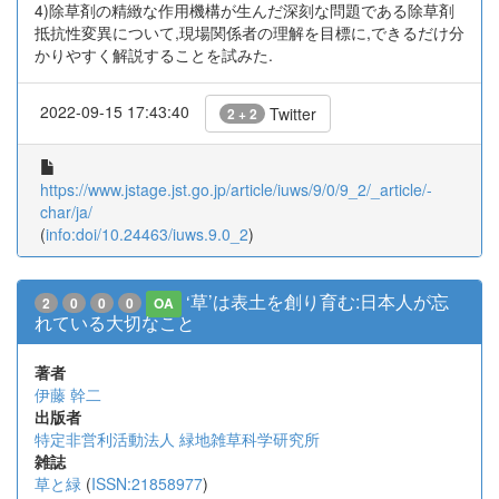
4)除草剤の精緻な作用機構が生んだ深刻な問題である除草剤
抵抗性変異について,現場関係者の理解を目標に,できるだけ分
かりやすく解説することを試みた.
2022-09-15 17:43:40
Twitter
2 + 2
https://www.jstage.jst.go.jp/article/iuws/9/0/9_2/_article/-
char/ja/
(
info:doi/10.24463/iuws.9.0_2
)
‘草’は表土を創り育む:日本人が忘
2
0
0
0
OA
れている大切なこと
著者
伊藤 幹二
出版者
特定非営利活動法人 緑地雑草科学研究所
雑誌
草と緑
(
ISSN:21858977
)