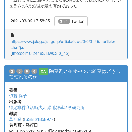
ュラムの6月処理が最も有効であった.
2021-03-02 17:58:35
Twitter
3 + 1
https://www.jstage.jst.go.jp/article/iuws/3/0/3_45/_article/-
char/ja/
(
info:doi/10.24463/iuws.3.0_45
)
除草剤と植物-その1:雑草はどうし
2
0
0
0
OA
て枯れるのか
著者
伊藤 操子
出版者
特定非営利活動法人 緑地雑草科学研究所
雑誌
草と緑
(
ISSN:21858977
)
巻号頁・発行日
vol.9, pp.2-12, 2017 (Released:2018-02-15)