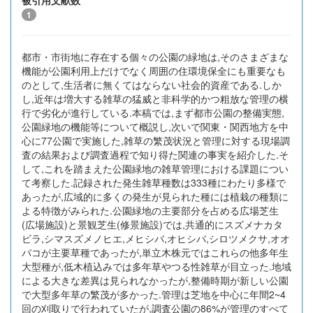
被引用文献数
1
都市・市街地に存在する個々の公園の緑地は,そのさまざまな
機能が公園利用上だけでなく周囲の住環境保全にも重要なも
のとして,生活者に無くてはならない社会的資産である.しか
し,近年は増大する雑草の猛威と非科学的かつ粗放な管理の横
行で劣化が進行している.本稿では,まず都市公園の整備実態,
公園緑地の機能等について概説し,次いで関東・関西地方を中
心に77公園で実施した,雑草の繁茂状況と管理に対する現場調
査の結果および調査過程で知り得た関連の事実を紹介した.そ
して,これを踏まえた公園緑地の雑草管理における課題につい
て考察した.記録された発生雑草種数は333種にわたり多様で
あったが,広域的に多くの発生が見られた種には植栽の種類に
よる特徴がみられた.公園緑地の主要部分を占める広場芝生
(広場施設)と景観芝生(修景施設)では,共通的にスズメナカタ
ビラ,シマスズメノヒエ,メヒシバ,オヒシバ,シロツメクサ,オオ
バコが主要草種であったが,単立木株元ではこれらの他多年生
大型種が,低木植込みでは多年草やつる性雑草が目立った.地域
による大きな差異は見られなかったが,整備時期が新しい公園
で大型多年草の繁茂が多かった.管理は芝地を中心に年間2~4
回の刈取りで行われていたが,調査公園の86%が管理のすべて