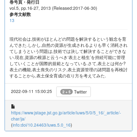
巻号頁・発行日
vol.5, pp.16-27, 2013 (Released:2017-06-30)
参考文献数
13
現代社会は,技術がほとんどの問題を解決するという観念を育
んできた.しかし,自然の資源が生成されるよりも早く消耗され
てしまうという問題は,技術では決して解決することができな
い.現在,資源の根源と云うべき‘表土と植生’を持続可能に管理
していくことが国際的規範となっている.さて,表土とは何か?
表土の機能,表土喪失のリスク,表土資源管理の諸問題を再検討
することから,表土保全育成の在り方を考えてみた.
2022-09-11 15:00:25
Twitter
2 + 5
https://www.jstage.jst.go.jp/article/iuws/5/0/5_16/_article/-
char/ja/
(
info:doi/10.24463/iuws.5.0_16
)