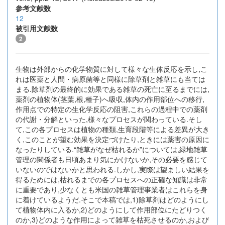
参考文献数
12
被引用文献数
2
生物は外部からの化学物質に対して様々な生体反応を示し,こ
れは医薬と人間・病原菌等と同様に除草剤と雑草にも当ては
まる.除草剤の最終的に効果である雑草の死亡に至るまでには,
薬剤の植物体(茎葉,根,種子)へ吸収,体内の作用部位への移行,
作用点での特定の生化学反応の阻害,これらの過程中での薬剤
の代謝・分解といった,様々なプロセスが関わっている.そし
て,この各プロセスは植物の種類,生育段階等による差異が大き
く,このことが望む効果を決定づけたり,ときには薬害の原因に
なったりしている.“雑草がなぜ枯れるか”については,緑地雑草
管理の関係者も日頃あまり気にかけないか,その必要を感じて
いないのではないかと思われる.しかし,実際は望ましい結果を
得るためには,枯れるまでの各プロセスへの正確な知識は非常
に重要であり,少なくとも米国の雑草管理事業者はこれらを身
に着けているようだ.そこで本稿では,1)除草剤はどのようにし
て植物体内に入るか,2)どのようにして作用部位にたどりつく
のか,3)どのような作用によって雑草を枯死させるのか,および