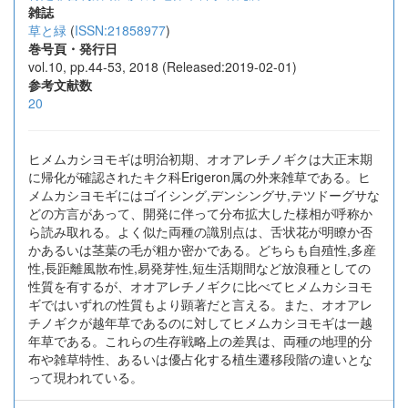
雑誌
草と緑
(
ISSN:21858977
)
巻号頁・発行日
vol.10, pp.44-53, 2018 (Released:2019-02-01)
参考文献数
20
ヒメムカシヨモギは明治初期、オオアレチノギクは大正末期
に帰化が確認されたキク科Erigeron属の外来雑草である。ヒ
メムカシヨモギにはゴイシング,デンシングサ,テツドーグサな
どの方言があって、開発に伴って分布拡大した様相が呼称か
ら読み取れる。よく似た両種の識別点は、舌状花が明瞭か否
かあるいは茎葉の毛が粗か密かである。どちらも自殖性,多産
性,長距離風散布性,易発芽性,短生活期間など放浪種としての
性質を有するが、オオアレチノギクに比べてヒメムカシヨモ
ギではいずれの性質もより顕著だと言える。また、オオアレ
チノギクが越年草であるのに対してヒメムカシヨモギは一越
年草である。これらの生存戦略上の差異は、両種の地理的分
布や雑草特性、あるいは優占化する植生遷移段階の違いとな
って現われている。