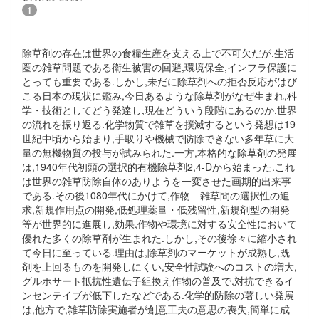
1
除草剤の存在は世界の食糧生産を支える上で不可欠だが,生活
圏の雑草問題である衛生被害の回避,環境保全,インフラ保護に
とっても重要である.しかし,未だに除草剤への拒否反応がはび
こる日本の現状に鑑み,今日あるような除草剤がなぜ生まれ,科
学・技術としてどう発達し,現在どういう段階にあるのか,世界
の流れを振り返る.化学物質で雑草を撲滅するという発想は19
世紀中頃から始まり,手取りや機械で防除できない多年草に大
量の無機物質の投与が試みられた.一方,本格的な除草剤の発展
は,1940年代初頭の選択的有機除草剤2,4-Dから始まった.これ
は世界の雑草防除自体のありようを一変させた画期的出来事
である.その後1080年代にかけて,作物―雑草間の選択性の追
求,新規作用点の開発,低処理薬量・低残留性,新規剤型の開発
等が世界的に進展し,効果,作物や環境に対する安全性において
優れた多くの除草剤が生まれた.しかし,その後徐々に縮小され
て今日に至っている.理由は,除草剤のマーケットが成熟し,既
剤を上回るものを開発しにくい,安全性試験へのコストの増大,
グルホサート抵抗性遺伝子組換え作物の普及で,対抗できるイ
ンセンテイブが低下したなどである.化学的防除の著しい発展
は,他方で,雑草防除実施者が創意工夫の意思の喪失,簡単に成