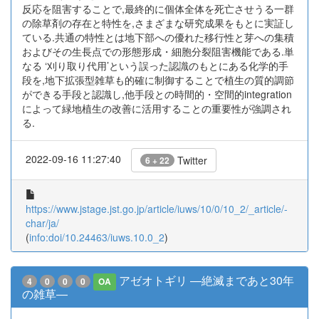
反応を阻害することで,最終的に個体全体を死亡させうる一群
の除草剤の存在と特性を,さまざまな研究成果をもとに実証し
ている.共通の特性とは地下部への優れた移行性と芽への集積
およびその生長点での形態形成・細胞分裂阻害機能である.単
なる ‘刈り取り代用’という誤った認識のもとにある化学的手
段を,地下拡張型雑草も的確に制御することで植生の質的調節
ができる手段と認識し,他手段との時間的・空間的integration
によって緑地植生の改善に活用することの重要性が強調され
る.
2022-09-16 11:27:40
Twitter
6 + 22
https://www.jstage.jst.go.jp/article/iuws/10/0/10_2/_article/-
char/ja/
(
info:doi/10.24463/iuws.10.0_2
)
アゼオトギリ ―絶滅まであと30年
4
0
0
0
OA
の雑草―