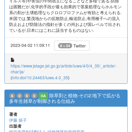
イルス等)や害虫の中間宿主になることなど多様である.防除
は困難だが,化学的手段が最も効果的で茎葉処理ならホルモン
系の剤が土壌処理ならクロロプロファムが有効と考えられる.
米国では,繁茂地からの拡散防止,輸送防止,有用種子への混入
防止および防除法の指針が多くの州および国レベルで出され
ているが,日本にはこれに該当するものはない.
2023-04-02 11:09:11
Twitter
8 + 24
https://www.jstage.jst.go.jp/article/iuws/4/0/4_35/_article/-
char/ja/
(
info:doi/10.24463/iuws.4.0_35
)
除草剤と植物-その2:地下で拡がる
6
0
0
0
OA
多年生雑草が制御される仕組み
著者
伊藤 操子
出版者
特定非営利活動法人 緑地雑草科学研究所