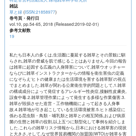
雑誌
草と緑
(
ISSN:21858977
)
巻号頁・発行日
vol.10, pp.54-65, 2018 (Released:2019-02-01)
参考文献数
19
私たち日本人の多くは,生活圏に蔓延する雑草とその景観に馴
らされ,雑草の脅威を肌で感じることはありません.今回の報告
は雑草に起因する広義の人身障害について,雑草ウオッチャー
ならびに雑草インストラクターからの情報を衛生害虫の定義
になぞらえ‘ヒトの健康または生活環境を害する雑草類’の視点
でまとめました.雑草が関わる公衆衛生学的問題として,1.雑草
の構成成分によって発症するアレルギー性炎症,接触性皮膚炎,
誤食中毒.2.雑草管理作業によって発生する多様な作業傷害.3.
雑草が毀損させた造営・工作物機能によって起きる人身事
故.4.雑草地が引き起こしている生活環境被害.5.ヒト感染症に
係わる昆虫類・鳥類・哺乳類と雑草との相互関係,および病原
菌の生態と雑草の役割,以上五つに類型化して事例を紹介しま
した.これらの雑草リスク情報から,日本における雑草害の現状
と大きさ,そして,なぜ世界貿易機関の加盟国(WTO)が雑草を害