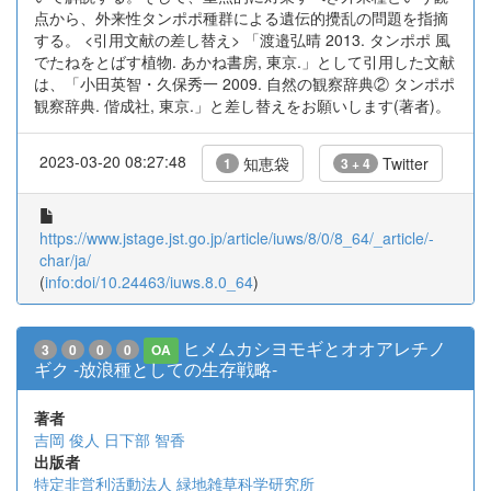
点から、外来性タンポポ種群による遺伝的攪乱の問題を指摘
する。 <引用文献の差し替え> 「渡邉弘晴 2013. タンポポ 風
でたねをとばす植物. あかね書房, 東京.」として引用した文献
は、「小田英智・久保秀一 2009. 自然の観察辞典② タンポポ
観察辞典. 偕成社, 東京.」と差し替えをお願いします(著者)。
2023-03-20 08:27:48
知恵袋
Twitter
1
3 + 4
https://www.jstage.jst.go.jp/article/iuws/8/0/8_64/_article/-
char/ja/
(
info:doi/10.24463/iuws.8.0_64
)
ヒメムカシヨモギとオオアレチノ
3
0
0
0
OA
ギク -放浪種としての生存戦略-
著者
吉岡 俊人
日下部 智香
出版者
特定非営利活動法人 緑地雑草科学研究所