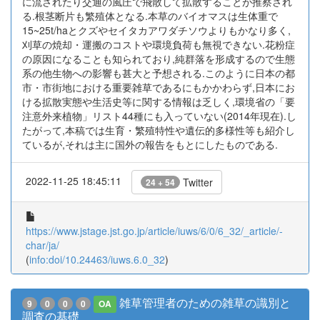
に流されたり交通の風圧で飛散して拡散することが推察され
る.根茎断片も繁殖体となる.本草のバイオマスは生体重で
15~25t/haとクズやセイタカアワダチソウよりもかなり多く,
刈草の焼却・運搬のコストや環境負荷も無視できない.花粉症
の原因になることも知られており,純群落を形成するので生態
系の他生物への影響も甚大と予想される.このように日本の都
市・市街地における重要雑草であるにもかかわらず,日本にお
ける拡散実態や生活史等に関する情報は乏しく,環境省の「要
注意外来植物」リスト44種にも入っていない(2014年現在).し
たがって,本稿では生育・繁殖特性や遺伝的多様性等も紹介し
ているが,それは主に国外の報告をもとにしたものである.
2022-11-25 18:45:11
Twitter
24 + 54
https://www.jstage.jst.go.jp/article/iuws/6/0/6_32/_article/-
char/ja/
(
info:doi/10.24463/iuws.6.0_32
)
雑草管理者のための雑草の識別と
9
0
0
0
OA
調査の基礎