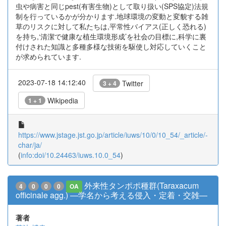
虫や病害と同じpest(有害生物)として取り扱い(SPS協定)法規
制を行っているかが分かります.地球環境の変動と変貌する雑
草のリスクに対して私たちは,平常性バイアス(正しく恐れる)
を持ち,‘清潔で健康な植生環境形成’を社会の目標に,科学に裏
付けされた知識と多種多様な技術を駆使し対応していくこと
が求められています.
2023-07-18 14:12:40
Twitter
3 + 4
Wikipedia
1 + 1
https://www.jstage.jst.go.jp/article/iuws/10/0/10_54/_article/-
char/ja/
(
info:doi/10.24463/iuws.10.0_54
)
外来性タンポポ種群(Taraxacum
4
0
0
0
OA
officinale agg.) ―学名から考える侵入・定着・交雑―
著者