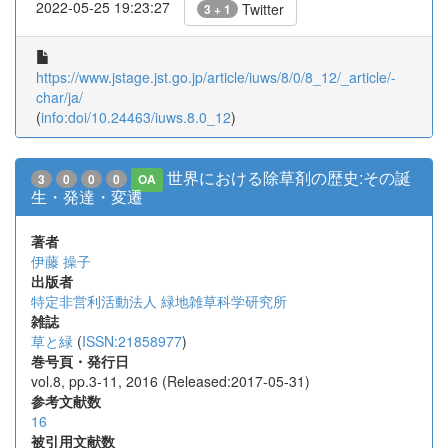
2022-05-25 19:23:27
Twitter
3 + 1
https://www.jstage.jst.go.jp/article/iuws/8/0/8_12/_article/-
char/ja/
(
info:doi/10.24463/iuws.8.0_12
)
世界における除草剤の歴史:その誕
3
0
0
0
OA
生・発達・変遷
著者
伊藤 操子
出版者
特定非営利活動法人 緑地雑草科学研究所
雑誌
草と緑
(
ISSN:21858977
)
巻号頁・発行日
vol.8, pp.3-11, 2016 (Released:2017-05-31)
参考文献数
16
被引用文献数