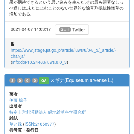
果が期待できるという思い込みを生んだ.その最も顕著なしっ
ぺ返しは,未だに止むことのない世界的な除草剤抵抗性雑草の
増加である.
2021-04-07 14:03:17
Twitter
3 + 1
https://www.jstage.jst.go.jp/article/iuws/8/0/8_3/_article/-
char/ja/
(
info:doi/10.24463/iuws.8.0_3
)
スギナ(Equisetum arvense L.)
3
0
0
0
OA
著者
伊藤 操子
出版者
特定非営利活動法人 緑地雑草科学研究所
雑誌
草と緑
(
ISSN:21858977
)
巻号頁・発行日