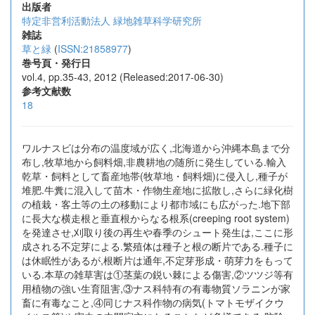
出版者
特定非営利活動法人 緑地雑草科学研究所
雑誌
草と緑
(
ISSN:21858977
)
巻号頁・発行日
vol.4, pp.35-43, 2012 (Released:2017-06-30)
参考文献数
18
ワルナスビは分布の温度域が広く,北海道から沖縄本島まで分
布し,牧草地から飼料畑,非農耕地の随所に発生している.輸入
乾草・飼料として畜産地帯(牧草地・飼料畑)に侵入し,種子が
堆肥.牛糞に混入して苗木・作物生産地に拡散し,さらに緑化樹
の植栽・客土等の土の移動により都市域にも広がった.地下部
に長大な横走根と垂直根からなる根系(creeping root system)
を発達させ,刈取り後の再生や春季のシュート発生は,ここに形
成される不定芽による.繁殖体は種子と根の断片である.種子に
は休眠性があるが,根断片は通年,不定芽形成・萌芽力をもって
いる.本草の雑草害は①茎葉の鋭い棘による傷害,②ツツジ等有
用植物の強い生育阻害,③ナス科特有の有毒物質ソラニンが家
畜に有毒なこと,④同じナス科作物の病気(トマトモザイクウ