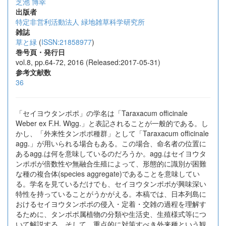
芝池 博幸
出版者
特定非営利活動法人 緑地雑草科学研究所
雑誌
草と緑
(
ISSN:21858977
)
巻号頁・発行日
vol.8, pp.64-72, 2016 (Released:2017-05-31)
参考文献数
36
「セイヨウタンポポ」の学名は「Taraxacum officinale
Weber ex F.H. Wigg.」と表記されることが一般的である。し
かし、「外来性タンポポ種群」として「Taraxacum officinale
agg.」が用いられる場合もある。この場合、命名者の位置に
あるagg.は何を意味しているのだろうか。agg.はセイヨウタ
ンポポが倍数性や無融合生殖によって、形態的に識別が困難
な種の複合体(species aggregate)であることを意味してい
る。学名を見ているだけでも、セイヨウタンポポが興味深い
特性を持っていることがうかがえる。本稿では、日本列島に
おけるセイヨウタンポポの侵入・定着・交雑の過程を理解す
るために、タンポポ属植物の分類や生活史、生殖様式等につ
いて解説する。そして、重点的に対策すべき外来種という観