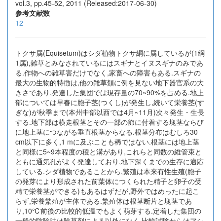
vol.3, pp.45-52, 2011 (Released:2017-06-30)
参考文献数
12
トクサ属(Equisetum)はシダ植物トクサ綱に属しているが(1綱
1属),雑草とみなされているにはスギナとイヌスギナのみであ
る.作物への雑草害だけでなく,家畜への障害もある.スギナの
最大の生物的特徴は,他の雑草類に例を見ない地下器官系の大
きさであり,発達した集団では現存量の70~90%を占める.地上
部については早春に胞子茎(つくし)が発生し,続いて栄養茎(す
ぎな)が秋季まで(本州中部以西では4月~11月)次々発生・生長
する.地下部は横走根茎とその一部の節に付着する塊茎ならび
に地上茎につながる垂直根茎からなる.根茎分布はむしろ30
cm以下に多く,1 mに及ぶことも稀ではない.根茎には地上茎
と同様に5~9本程度の稜と溝があり,これらと同数の維管束と
ともに通気孔がよく発達しており,地下深くまでの生存に適応
している.シダ植物であることから,繁殖は本来有性生殖(胞子
の発芽により形成された前葉体につくられた精子と卵子の受
精で栄養茎ができる)もあるはずだが,野外ではめったに起こ
らず,栄養繁殖が主体である.繁殖体は根茎断片と塊茎であ
り,10℃前後の比較的低温でもよく萌芽する.定着した集団の
一般的防除法は除草剤による以外になく,比較試験からはアシ