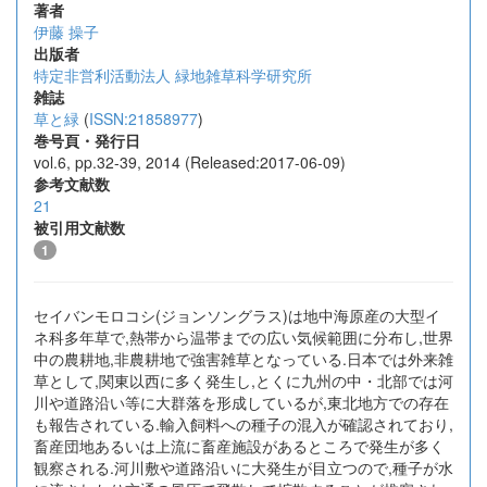
著者
伊藤 操子
出版者
特定非営利活動法人 緑地雑草科学研究所
雑誌
草と緑
(
ISSN:21858977
)
巻号頁・発行日
vol.6, pp.32-39, 2014 (Released:2017-06-09)
参考文献数
21
被引用文献数
1
セイバンモロコシ(ジョンソングラス)は地中海原産の大型イ
ネ科多年草で,熱帯から温帯までの広い気候範囲に分布し,世界
中の農耕地,非農耕地で強害雑草となっている.日本では外来雑
草として,関東以西に多く発生し,とくに九州の中・北部では河
川や道路沿い等に大群落を形成しているが,東北地方での存在
も報告されている.輸入飼料への種子の混入が確認されており,
畜産団地あるいは上流に畜産施設があるところで発生が多く
観察される.河川敷や道路沿いに大発生が目立つので,種子が水