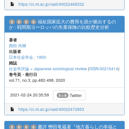
https://ci.nii.ac.jp/naid/40022468332
福祉国家拡大の費用を誰が拠出するの
5
0
0
0
か : 戦間期ヨーロッパの失業保険の比較歴史分析
著者
西田 尚輝
出版者
日本社会学会 ; 1950-
雑誌
社会学評論 = Japanese sociological review
(
ISSN:00215414
)
巻号頁・発行日
vol.71, no.3, pp.482-498, 2020
2021-02-24 20:35:59
Twitter
5 + 8
https://ci.nii.ac.jp/naid/40022472853
書評 轡田竜蔵著『地方暮らしの幸福と
5
0
0
0