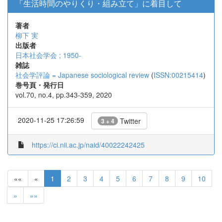
「生活時間のやりくり・組み立て」に着目して
著者
柳下 実
出版者
日本社会学会 ; 1950-
雑誌
社会学評論 = Japanese sociological review
(
ISSN:00215414
)
巻号頁・発行日
vol.70, no.4, pp.343-359, 2020
2020-11-25 17:26:59
Twitter
3 + 4
https://ci.nii.ac.jp/naid/40022242425
««
«
1
2
3
4
5
6
7
8
9
10
»
»»