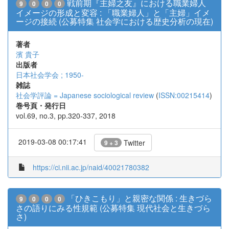
戦前期『主婦之友』における職業婦人
9
0
0
0
イメージの形成と変容 : 「職業婦人」と「主婦」イメ
ージの接続 (公募特集 社会学における歴史分析の現在)
著者
濱 貴子
出版者
日本社会学会 ; 1950-
雑誌
社会学評論 = Japanese sociological review
(
ISSN:00215414
)
巻号頁・発行日
vol.69, no.3, pp.320-337, 2018
2019-03-08 00:17:41
Twitter
9 + 3
https://ci.nii.ac.jp/naid/40021780382
「ひきこもり」と親密な関係 : 生きづら
9
0
0
0
さの語りにみる性規範 (公募特集 現代社会と生きづら
さ)