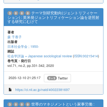
テーマ別研究動向(ジェントリフィケー
3
0
0
0
ション) : 英米発ジェントリフィケーション論を逆照射
する研究にむけて
著者
森 千香子
出版者
日本社会学会 ; 1950-
雑誌
社会学評論 = Japanese sociological review
(
ISSN:00215414
)
巻号頁・発行日
vol.71, no.2, pp.331-342, 2020
2020-12-10 21:25:17
Twitter
3 + 3
https://ci.nii.ac.jp/naid/40022381697
世帯のマネジメントという家事労働 :
3
0
0
0