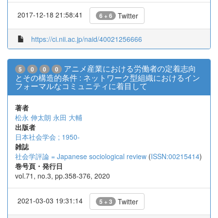
2017-12-18 21:58:41
Twitter
6 + 6
https://ci.nii.ac.jp/naid/40021256666
アニメ産業における労働者の定着志向
5
0
0
0
とその構造的条件 : ネットワーク型組織におけるイン
フォーマルなコミュニティに着目して
著者
松永 伸太朗
永田 大輔
出版者
日本社会学会 ; 1950-
雑誌
社会学評論 = Japanese sociological review
(
ISSN:00215414
)
巻号頁・発行日
vol.71, no.3, pp.358-376, 2020
2021-03-03 19:31:14
Twitter
5 + 3