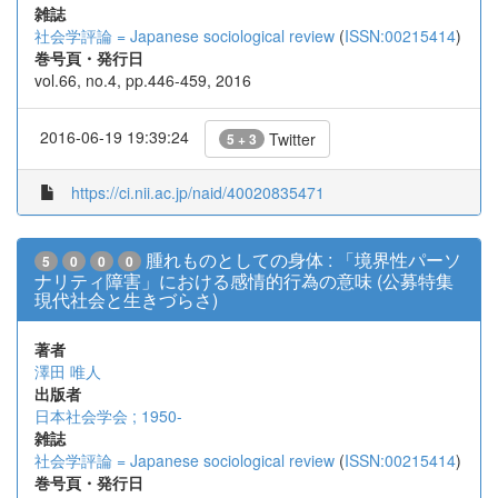
雑誌
社会学評論 = Japanese sociological review
(
ISSN:00215414
)
巻号頁・発行日
vol.66, no.4, pp.446-459, 2016
2016-06-19 19:39:24
Twitter
5 + 3
https://ci.nii.ac.jp/naid/40020835471
腫れものとしての身体 : 「境界性パーソ
5
0
0
0
ナリティ障害」における感情的行為の意味 (公募特集
現代社会と生きづらさ)
著者
澤田 唯人
出版者
日本社会学会 ; 1950-
雑誌
社会学評論 = Japanese sociological review
(
ISSN:00215414
)
巻号頁・発行日