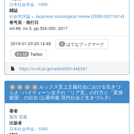
日本社会学会 ; 1950-
雑誌
社会学評論 = Japanese sociological review
(
ISSN:00215414
)
巻号頁・発行日
vol.68, no.3, pp.334-350, 2017
2019-01-03 20:14:48
はてなブックマーク
1
Twitter
7 + 13
https://ci.nii.ac.jp/naid/40021446391
ルックス至上主義社会における生きづ
8
0
0
0
らさ : ハイティーン女子の「リア充」の行方と「変身
願望」の出自 (公募特集 現代社会と生きづらさ)
著者
栗田 宣義
出版者
日本社会学会 ; 1950-