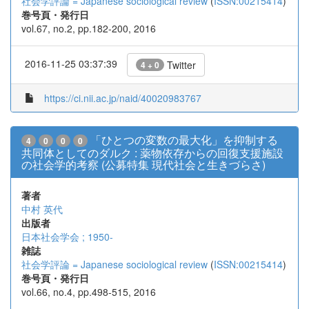
社会学評論 = Japanese sociological review
(
ISSN:00215414
)
巻号頁・発行日
vol.67, no.2, pp.182-200, 2016
2016-11-25 03:37:39
Twitter
4 + 0
https://ci.nii.ac.jp/naid/40020983767
「ひとつの変数の最大化」を抑制する
4
0
0
0
共同体としてのダルク : 薬物依存からの回復支援施設
の社会学的考察 (公募特集 現代社会と生きづらさ)
著者
中村 英代
出版者
日本社会学会 ; 1950-
雑誌
社会学評論 = Japanese sociological review
(
ISSN:00215414
)
巻号頁・発行日
vol.66, no.4, pp.498-515, 2016