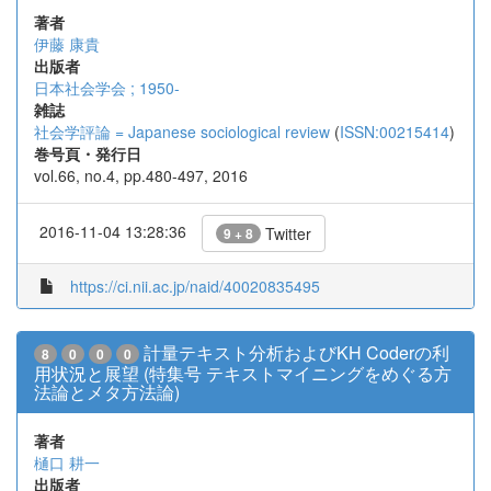
著者
伊藤 康貴
出版者
日本社会学会 ; 1950-
雑誌
社会学評論 = Japanese sociological review
(
ISSN:00215414
)
巻号頁・発行日
vol.66, no.4, pp.480-497, 2016
2016-11-04 13:28:36
Twitter
9 + 8
https://ci.nii.ac.jp/naid/40020835495
計量テキスト分析およびKH Coderの利
8
0
0
0
用状況と展望 (特集号 テキストマイニングをめぐる方
法論とメタ方法論)
著者
樋口 耕一
出版者