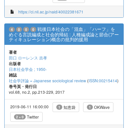
https://ci.nii.ac.jp/naid/40022381671
戦後日本社会の「混血」「ハーフ」を
4
0
0
0
めぐる言説編成と社会的帰結 : 人種編成論と節合(アー
ティキュレーション)概念の批判的援用
著者
田口 ローレンス 吉孝
出版者
日本社会学会 ; 1950-
雑誌
社会学評論 = Japanese sociological review
(
ISSN:00215414
)
巻号頁・発行日
vol.68, no.2, pp.213-229, 2017
2019-06-11 16:00:00
知恵袋
OKWave
1
1
Twitter
2 + 0