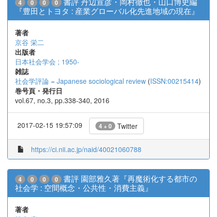
書評 丹辺宣彦・岡村徹也・山口博史編
4
0
0
0
『豊田とトヨタ : 産業グローバル化先進地域の現在』
著者
京谷 栄二
出版者
日本社会学会 ; 1950-
雑誌
社会学評論 = Japanese sociological review
(
ISSN:00215414
)
巻号頁・発行日
vol.67, no.3, pp.338-340, 2016
2017-02-15 19:57:09
Twitter
4 + 0
https://ci.nii.ac.jp/naid/40021060788
書評 園部雅久著『再魔術化する都市の
4
0
0
0
社会学 : 空間概念・公共性・消費主義』
著者