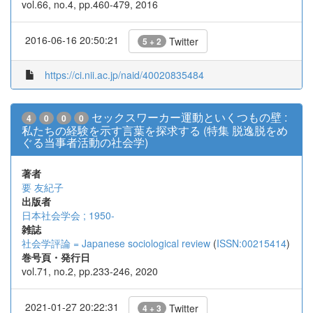
vol.66, no.4, pp.460-479, 2016
2016-06-16 20:50:21
Twitter
5 + 2
https://ci.nii.ac.jp/naid/40020835484
セックスワーカー運動といくつもの壁 :
4
0
0
0
私たちの経験を示す言葉を探求する (特集 脱逸脱をめ
ぐる当事者活動の社会学)
著者
要 友紀子
出版者
日本社会学会 ; 1950-
雑誌
社会学評論 = Japanese sociological review
(
ISSN:00215414
)
巻号頁・発行日
vol.71, no.2, pp.233-246, 2020
2021-01-27 20:22:31
Twitter
4 + 3