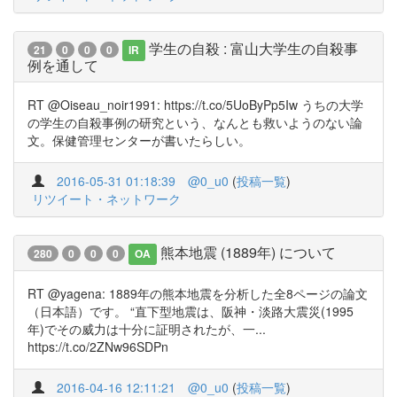
学生の自殺 : 富山大学生の自殺事
21
0
0
0
IR
例を通して
RT @Oiseau_noir1991: https://t.co/5UoByPp5Iw うちの大学
の学生の自殺事例の研究という、なんとも救いようのない論
文。保健管理センターが書いたらしい。
2016-05-31 01:18:39
@0_u0
(
投稿一覧
)
リツイート・ネットワーク
熊本地震 (1889年) について
280
0
0
0
OA
RT @yagena: 1889年の熊本地震を分析した全8ページの論文
（日本語）です。 “直下型地震は、阪神・淡路大震災(1995
年)でその威力は十分に証明されたが、一...
https://t.co/2ZNw96SDPn
2016-04-16 12:11:21
@0_u0
(
投稿一覧
)