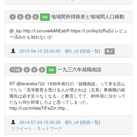
地域間所得格差と地域間人口移動
1
0
0
0
OA
@_lqu http://t.co/uvwAANEabR https://t.co/llvy3zRuDJ レビュ
ー済みかも知れないが
2015-04-10 23:42:00
@0_u0
(
投稿一覧
)
2
一九三六年就職相談
1748
0
0
0
OA
RT @tarareba722: 1936年発行の「就職相談」って本を読ん
でたら「高等教育を受ける人が増えれば（文系）事務職の就
職先は必ず足りなくなる」と断言してて、80年前に分かって
たなら何か対策しろよと思ってしまった。
http://t.co/mHdwTtFeZm http…
2014-07-04 15:30:35
@0_u0
(
投稿一覧
)
リツイート・ネットワーク