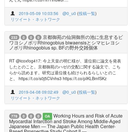
2019-05-09 10:03:56
@0_u0
(
投稿一覧
)
リツイート・ネットワーク
京都御苑の仙洞御所の池に生息するビ
232
0
0
0
ワヨシノボリRhinogobius biwaensisとシマヒレヨシ
ノボリRhinogobius sp. BFの野外交雑個体
RT @icoxfog417: 今上天皇の明仁様が、退位前に論文を発表
したとのこと。京都御苑のハゼの交配に関する論文で、こち
らから読めます。研究は退位後も続けられるらしいとのこ
と。 https://t.co/s0j5CVnhs3 https://t.co/pIKLBmfSKz
2019-04-08 09:02:49
@0_u0
(
投稿一覧
)
リツイート・ネットワーク
Working Hours and Risk of Acute
778
0
0
0
OA
Myocardial Infarction and Stroke Among Middle-Aged
Japanese Men ― The Japan Public Health Center-
Based Prospective Study Cohort II ―