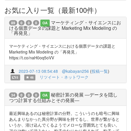
お気に入り一覧（最新100件）
マーケティング・サイエンスにお
89
0
0
0
OA
ける個票データの課題と Marketing Mix Modeling の
「再発見」
マーケティング・サイエンスにおける個票データの課題と
Marketing Mix Modeling の「再発見」
https://t.co/naH0oq5oVV
2023-07-13 08:54:48
@kabayan256
(
投稿一覧
)
リツイート・ネットワーク
5
46
秘密計算の発展 ―データを隠し
34
0
0
0
OA
つつ計算する仕組みとその発展―
最近興味あるのは秘密計算の分野。こういうのも暗号に興味
あんまりなかった異分野が興味を持てるし、世界が繋がると
いうか、溶け込んでくるようでメローな雰囲気とても良い。
アロマ炊いて沈みたい、粒子のなにかに包まれて。粒子って