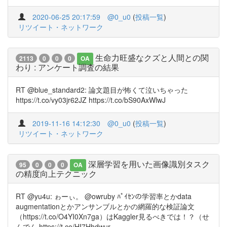
2020-06-25 20:17:59
@0_u0
(
投稿一覧
)
リツイート・ネットワーク
生命力旺盛なクズと人間との関
2113
0
0
0
OA
わり : アンケート調査の結果
RT @blue_standard2: 論文題目が怖くて泣いちゃった
https://t.co/vy03jr62JZ https://t.co/bS90AxWlwJ
2019-11-16 14:12:30
@0_u0
(
投稿一覧
)
リツイート・ネットワーク
深層学習を用いた画像識別タスク
95
0
0
0
OA
の精度向上テクニック
RT @yu4u: ゎーぃ。 @owruby ﾊﾟｲｾﾝの学習率とかdata
augmentationとかアンサンブルとかの網羅的な検証論文
（https://t.co/O4YI0Xn7ga）はKaggler見るべきでは！？（せ
んでん https://t.co/HI7Hhdwur…