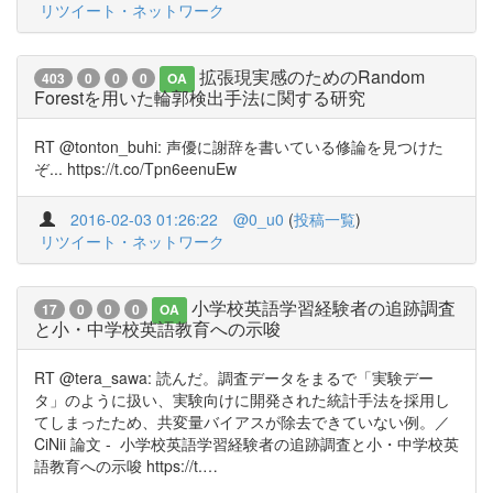
リツイート・ネットワーク
拡張現実感のためのRandom
403
0
0
0
OA
Forestを用いた輪郭検出手法に関する研究
RT @tonton_buhi: 声優に謝辞を書いている修論を見つけた
ぞ... https://t.co/Tpn6eenuEw
2016-02-03 01:26:22
@0_u0
(
投稿一覧
)
リツイート・ネットワーク
小学校英語学習経験者の追跡調査
17
0
0
0
OA
と小・中学校英語教育への示唆
RT @tera_sawa: 読んだ。調査データをまるで「実験デー
タ」のように扱い、実験向けに開発された統計手法を採用し
てしまったため、共変量バイアスが除去できていない例。／
CiNii 論文 - 小学校英語学習経験者の追跡調査と小・中学校英
語教育への示唆 https://t.…