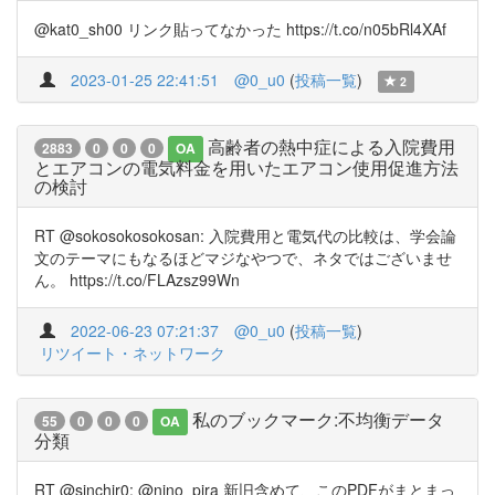
@kat0_sh00 リンク貼ってなかった https://t.co/n05bRl4XAf
2023-01-25 22:41:51
@0_u0
(
投稿一覧
)
2
高齢者の熱中症による入院費用
2883
0
0
0
OA
とエアコンの電気料金を用いたエアコン使用促進方法
の検討
RT @sokosokosokosan: 入院費用と電気代の比較は、学会論
文のテーマにもなるほどマジなやつで、ネタではございませ
ん。 https://t.co/FLAzsz99Wn
2022-06-23 07:21:37
@0_u0
(
投稿一覧
)
リツイート・ネットワーク
私のブックマーク:不均衡データ
55
0
0
0
OA
分類
RT @sinchir0: @nino_pira 新旧含めて、このPDFがまとまっ