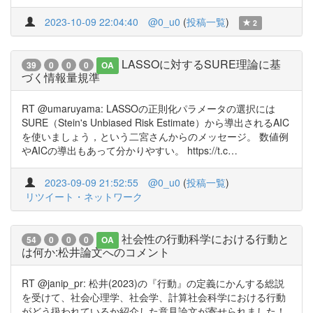
2023-10-09 22:04:40
@0_u0
(
投稿一覧
)
2
LASSOに対するSURE理論に基
39
0
0
0
OA
づく情報量規準
RT @umaruyama: LASSOの正則化パラメータの選択には
SURE（Stein's Unbiased Risk Estimate）から導出されるAIC
を使いましょう，という二宮さんからのメッセージ。 数値例
やAICの導出もあって分かりやすい。 https://t.c…
2023-09-09 21:52:55
@0_u0
(
投稿一覧
)
リツイート・ネットワーク
社会性の行動科学における行動と
54
0
0
0
OA
は何か:松井論文へのコメント
RT @janip_pr: 松井(2023)の『行動』の定義にかんする総説
を受けて、社会心理学、社会学、計算社会科学における行動
がどう扱われているか紹介した意見論文が寄せられました！