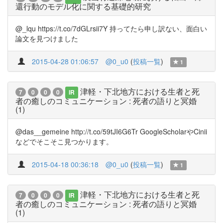
還行動のモデル化に関する基礎的研究
@_lqu https://t.co/7dGLrsii7Y 持ってたら申し訳ない、面白い
論文を見つけました
2015-04-28 01:06:57
@0_u0
(
投稿一覧
)
1
津軽・下北地方における生者と死
7
0
0
0
IR
者の癒しのコミュニケーション : 死者の語りと冥婚
(1)
@das__gemeine http://t.co/59tJI6G6Tr GoogleScholarやCinii
などでそこそこ見つかります。
2015-04-18 00:36:18
@0_u0
(
投稿一覧
)
1
津軽・下北地方における生者と死
7
0
0
0
IR
者の癒しのコミュニケーション : 死者の語りと冥婚
(1)