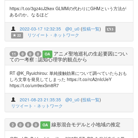
https://t.co/3gz4cJ2kex GLMMの代わりにGHMという方法が
あるのか。なるほど
2022-03-17 12:32:35
@0_u0
(
投稿一覧
)
3
リツイート・ネットワーク
22
アニメ聖地巡礼の生起要因につい
11
0
0
0
OA
ての一考察 : 認知心理学的観点から
RT @K_Ryuichirou: 単純接触効果について調べていたらおも
しろ文章を発見してしまった https://t.co/rcA2nIcUeY
https://t.co/um9exSm8R7
2021-08-23 21:35:35
@0_u0
(
投稿一覧
)
リツイート・ネットワーク
線形混合モデルと小地域の推定
2
0
0
0
OA