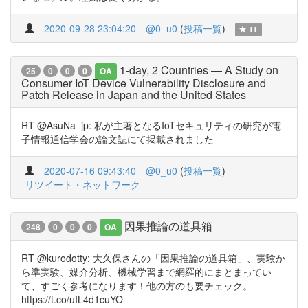
2020-09-28 23:04:20
@0_u0
(
投稿一覧
)
11
1-day, 2 Countries — A Study on
25
0
0
0
OA
Consumer IoT Device Vulnerability Disclosure and
Patch Release in Japan and the United States
RT @AsuNa_jp: 私が主著となるIoTセキュリティの研究が電
子情報通信学会の論文誌にて掲載されました
2020-07-16 09:43:40
@0_u0
(
投稿一覧
)
リツイート・ネットワーク
因果推論の道具箱
248
0
0
0
OA
RT @kurodotty: 大久保さんの「因果推論の道具箱」、実験か
ら準実験、媒介分析、機械学習まで網羅的にまとまってい
て、すごく参考になります！他の方のも要チェック。
https://t.co/uIL4d1cuYO