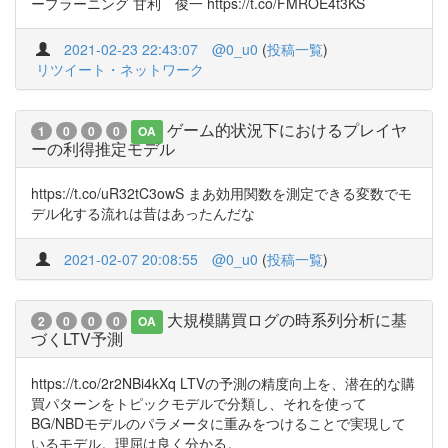
ープラーニング 甘利 俊一 https://t.co/FMROE4t3KS
2021-02-23 22:43:07
@0_u0
(
投稿一覧
)
リツイート・ネットワーク
ゲーム的状況下におけるプレイヤ
1
0
0
0
OA
ーの利得推定モデル
https://t.co/uR32tC3owS まあ効用関数を測定できる変数でモ
デル化する流れは昔はあったんだな
2021-02-07 20:08:55
@0_u0
(
投稿一覧
)
大規模購買ログの時系列分析に基
2
0
0
0
OA
づくLTV予測
https://t.co/2r2NBi4kXq LTVの予測の精度向上を、潜在的な購
買パターンをトピックモデルで分類し、それを使って
BG/NBDモデルのパラメータに重みをつけることで実現して
いるモデル。理屈は良く分かる。