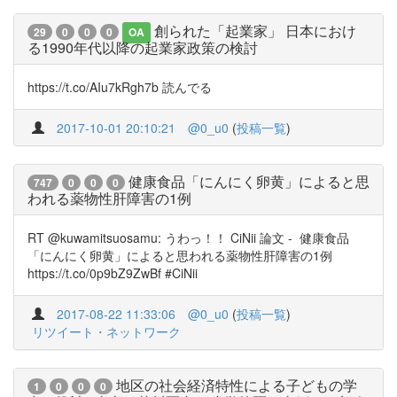
創られた「起業家」 日本におけ
29
0
0
0
OA
る1990年代以降の起業家政策の検討
https://t.co/AIu7kRgh7b 読んでる
2017-10-01 20:10:21
@0_u0
(
投稿一覧
)
健康食品「にんにく卵黄」によると思
747
0
0
0
われる薬物性肝障害の1例
RT @kuwamitsuosamu: うわっ！！ CiNii 論文 - 健康食品
「にんにく卵黄」によると思われる薬物性肝障害の1例
https://t.co/0p9bZ9ZwBf #CiNii
2017-08-22 11:33:06
@0_u0
(
投稿一覧
)
リツイート・ネットワーク
地区の社会経済特性による子どもの学
1
0
0
0