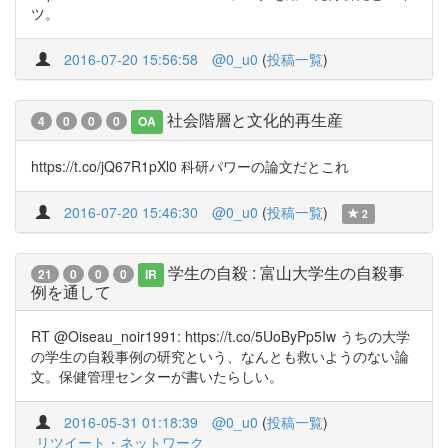
ツ。
2016-07-20 15:56:58
@0_u0
(
投稿一覧
)
社会階層と文化的再生産
4
0
0
0
OA
https://t.co/jQ67R1pXl0 科研パワーの論文だとこれ
2016-07-20 15:46:30
@0_u0
(
投稿一覧
)
2
学生の自殺 : 富山大学生の自殺事
21
0
0
0
IR
例を通して
RT @Oiseau_noir1991: https://t.co/5UoByPp5Iw うちの大学
の学生の自殺事例の研究という、なんとも救いようのない論
文。保健管理センターが書いたらしい。
2016-05-31 01:18:39
@0_u0
(
投稿一覧
)
リツイート・ネットワーク