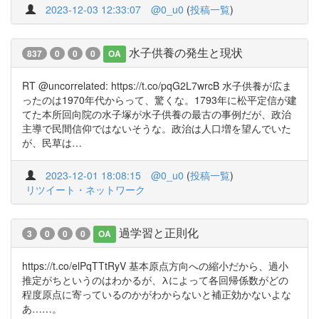
2023-12-03 12:33:07
@0_u0
(
投稿一覧
)
水子供養の発生と現状
837
0
0
0
OA
RT @uncorrelated: https://t.co/pqG2L7wrcB 水子供養が広ま
ったのは1970年代からって、驚くな。1793年に松平定信が建
てた本所回向院の水子塚が水子供養の最古の事例だが、政治
主導で民間信仰ではないそうな。政治は人口増を望んでいた
が、民草は…
2023-12-01 18:08:15
@0_u0
(
投稿一覧
)
リツイート・ネットワーク
過学習と正則化
3
0
0
0
OA
https://t.co/elPqTTtRyV 基本原点方向への縮小だから、過小
推定がちというのはわかるが、λによって各回帰係数がどの
程度原点に寄っているのかがわからないと補正効かないよな
あ……。