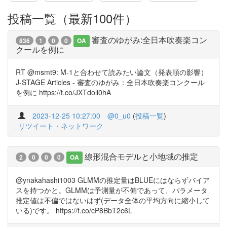
投稿一覧（最新100件）
審査のゆがみ:全日本吹奏楽コン
836
1
0
0
OA
クールを例に
RT @msmt9: M-1と合わせて読みたい論文（発表順の影響）
J-STAGE Articles - 審査のゆがみ：全日本吹奏楽コンクール
を例に https://t.co/JXTdoli0hA
2023-12-25 10:27:00
@0_u0
(
投稿一覧
)
リツイート・ネットワーク
線形混合モデルと小地域の推定
2
0
0
0
OA
@ynakahashi1003 GLMMの推定量はBLUEにはならずバイア
スを持つかと。GLMMは予測量が不偏であって、パラメータ
推定値は不偏ではないはず(データ全体の平均方向に縮小して
いる)です。 https://t.co/cP8BbT2c6L