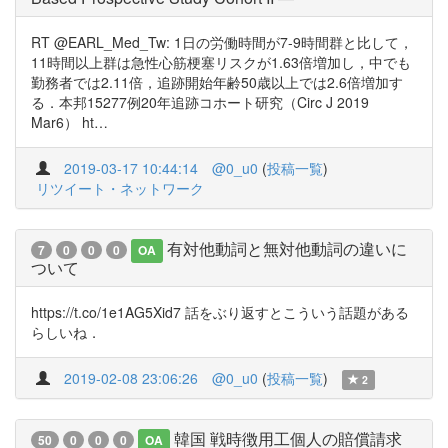
RT @EARL_Med_Tw: 1日の労働時間が7-9時間群と比して，
11時間以上群は急性心筋梗塞リスクが1.63倍増加し，中でも
勤務者では2.11倍，追跡開始年齢50歳以上では2.6倍増加す
る．本邦15277例20年追跡コホート研究（Circ J 2019
Mar6） ht…
2019-03-17 10:44:14
@0_u0
(
投稿一覧
)
リツイート・ネットワーク
有対他動詞と無対他動詞の違いに
7
0
0
0
OA
ついて
https://t.co/1e1AG5Xid7 話をぶり返すとこういう話題がある
らしいね．
2019-02-08 23:06:26
@0_u0
(
投稿一覧
)
2
韓国 戦時徴用工個人の賠償請求
50
0
0
0
OA