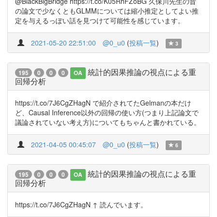
@BlackBigBridge https://t.co/K05RhFZoBG 久保川先生の昔
の論文で少なくともGLMMについては縮小推定としてよい推
定を与えるっぽい話を見つけて可能性を感じています。
2021-05-20 22:51:00
@0_u0
(
投稿一覧
)
3
統計的因果推論の視点による重
195
0
0
0
OA
回帰分析
https://t.co/7J6CgZHagN で紹介されてたGelmanの本だけ
ど、Causal Inference以外の回帰の使い方(つまり上記論文で
議論されていない考え方)についてもちゃんと書かれている。
2021-04-05 00:45:07
@0_u0
(
投稿一覧
)
6
統計的因果推論の視点による重
195
0
0
0
OA
回帰分析
https://t.co/7J6CgZHagN ↑ 読んでいます。