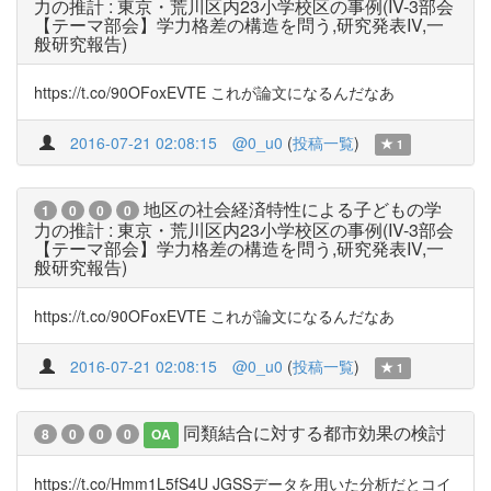
力の推計 : 東京・荒川区内23小学校区の事例(IV-3部会
【テーマ部会】学力格差の構造を問う,研究発表IV,一
般研究報告)
https://t.co/90OFoxEVTE これが論文になるんだなあ
2016-07-21 02:08:15
@0_u0
(
投稿一覧
)
1
地区の社会経済特性による子どもの学
1
0
0
0
力の推計 : 東京・荒川区内23小学校区の事例(IV-3部会
【テーマ部会】学力格差の構造を問う,研究発表IV,一
般研究報告)
https://t.co/90OFoxEVTE これが論文になるんだなあ
2016-07-21 02:08:15
@0_u0
(
投稿一覧
)
1
同類結合に対する都市効果の検討
8
0
0
0
OA
https://t.co/Hmm1L5fS4U JGSSデータを用いた分析だとコイ