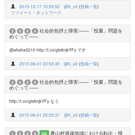
2015-12-17 10:55:52
@0_u0
(
投稿一覧
)
リツイート・ネットワーク
社会的包摂と障害:——「投棄」問題を
3
0
0
0
めぐって——
@ahaha3210 http://t.co/gls8njkYFy です
2015-08-01 23:53:45
@0_u0
(
投稿一覧
)
社会的包摂と障害:——「投棄」問題を
3
0
0
0
めぐって——
http://t.co/gls8njkYFy なう
2015-08-01 23:53:37
@0_u0
(
投稿一覧
)
農山村過疎地域における転出・帰
1
0
0
0
OA