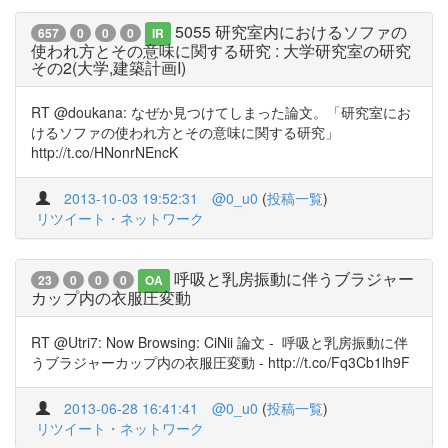
5055 研究室内におけるソファの
657
0
0
0
IR
使われ方とその意味に関する研究 : 大学研究室の研究
その2(大学,建築計画I)
RT @doukana: なぜか見つけてしまった論文。「研究室にお
けるソファの使われ方とその意味に関する研究」
http://t.co/HNonrNEncK
2013-10-03 19:52:31
@0_u0
(
投稿一覧
)
リツイート・ネットワーク
呼吸と乳房振動に伴うブラジャー
23
0
0
0
OA
カップ内の衣服圧変動
RT @Utri7: Now Browsing: CiNii 論文 - 呼吸と乳房振動に伴
うブラジャーカップ内の衣服圧変動 - http://t.co/Fq3Cb1lh9F
2013-06-28 16:41:41
@0_u0
(
投稿一覧
)
リツイート・ネットワーク