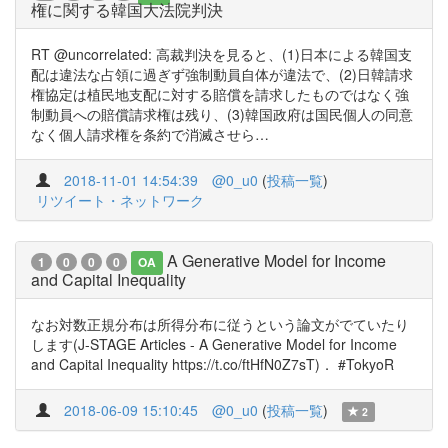
権に関する韓国大法院判決
RT @uncorrelated: 高裁判決を見ると、(1)日本による韓国支
配は違法な占領に過ぎず強制動員自体が違法で、(2)日韓請求
権協定は植民地支配に対する賠償を請求したものではなく強
制動員への賠償請求権は残り、(3)韓国政府は国民個人の同意
なく個人請求権を条約で消滅させら…
2018-11-01 14:54:39
@0_u0
(
投稿一覧
)
リツイート・ネットワーク
A Generative Model for Income
1
0
0
0
OA
and Capital Inequality
なお対数正規分布は所得分布に従うという論文がでていたり
します(J-STAGE Articles - A Generative Model for Income
and Capital Inequality https://t.co/ftHfN0Z7sT)． #TokyoR
2018-06-09 15:10:45
@0_u0
(
投稿一覧
)
2