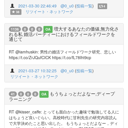
2021-03-30 22:46:49
@0_u0
(
投稿一覧
)
4
リツイート・ネットワーク
38
増大するあなたの価値,無力化さ
1136
0
0
0
OA
れる私 婚活パーティーにおけるフィールドワークを
通じて
RT @iamhuskin: 男性の婚活フィールドワーク研究、悲しい
https://t.co/ZrJQufCICK https://t.co/fL78Iht9cp
2021-03-27 10:32:25
@0_u0
(
投稿一覧
)
リツイート・ネットワーク
もうちょっとだよなー,ディープ
41
0
0
0
OA
ラーニング
RT @kisser_caffe: とっても面白かった趣味で勉強してる人に
はちょうど良いぐらい。高校時代に甘利先生の研究内容読ん
で大学決めたこと思い出した。 もうちょっとだよなー，ディ