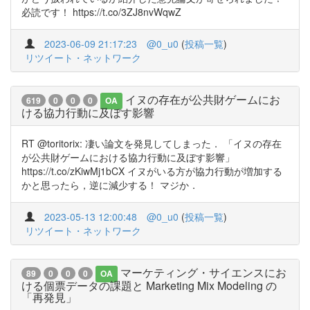
必読です！ https://t.co/3ZJ8nvWqwZ
2023-06-09 21:17:23
@0_u0
(
投稿一覧
)
リツイート・ネットワーク
イヌの存在が公共財ゲームにお
619
0
0
0
OA
ける協力行動に及ぼす影響
RT @toritorix: 凄い論文を発見してしまった． 「イヌの存在
が公共財ゲームにおける協力行動に及ぼす影響」
https://t.co/zKiwMj1bCX イヌがいる方が協力行動が増加する
かと思ったら，逆に減少する！ マジか．
2023-05-13 12:00:48
@0_u0
(
投稿一覧
)
リツイート・ネットワーク
マーケティング・サイエンスにお
89
0
0
0
OA
ける個票データの課題と Marketing Mix Modeling の
「再発見」