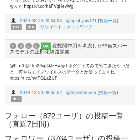
なんだ https://t.co/haFVqHevWg
2020-03-25 20:54:03
@epiphysis121
(
投稿一覧
)
リツイート・ネットワーク
1
6
変数間作用を考慮した非負スパー
1
0
0
0
OA
スモデルの正則化経路探索
@0_u0 @1kn29cgQJzRwtgd 今ググってみて出てきたやつだ
と、何やらエイズウイルスのデータとか使ってますね。
https://t.co/hvfFQLaZUF
2019-12-20 08:55:52
@firipinbanana
(
投稿一覧
)
3
フォロー（872ユーザ）の投稿一覧
（直近7日間）
フォロワー（3764ユーザ）の投稿一