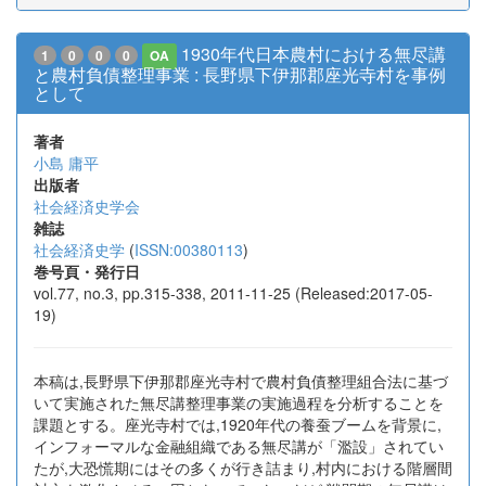
1930年代日本農村における無尽講
1
0
0
0
OA
と農村負債整理事業 : 長野県下伊那郡座光寺村を事例
として
著者
小島 庸平
出版者
社会経済史学会
雑誌
社会経済史学
(
ISSN:00380113
)
巻号頁・発行日
vol.77, no.3, pp.315-338, 2011-11-25 (Released:2017-05-
19)
本稿は,長野県下伊那郡座光寺村で農村負債整理組合法に基づ
いて実施された無尽講整理事業の実施過程を分析することを
課題とする。座光寺村では,1920年代の養蚕ブームを背景に,
インフォーマルな金融組織である無尽講が「濫設」されてい
たが,大恐慌期にはその多くが行き詰まり,村内における階層間