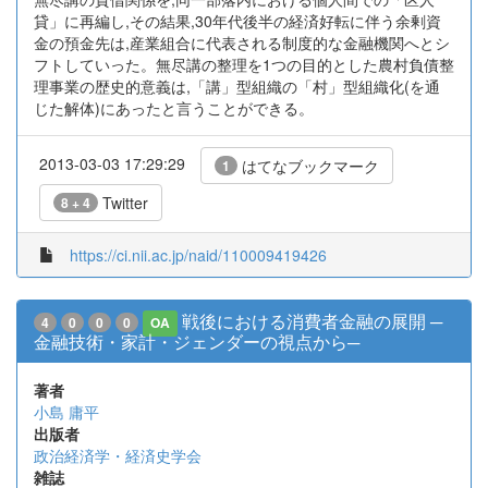
貸」に再編し,その結果,30年代後半の経済好転に伴う余剰資
金の預金先は,産業組合に代表される制度的な金融機関へとシ
フトしていった。無尽講の整理を1つの目的とした農村負債整
理事業の歴史的意義は,「講」型組織の「村」型組織化(を通
じた解体)にあったと言うことができる。
2013-03-03 17:29:29
はてなブックマーク
1
Twitter
8 + 4
https://ci.nii.ac.jp/naid/110009419426
戦後における消費者金融の展開 ─
4
0
0
0
OA
金融技術・家計・ジェンダーの視点から─
著者
小島 庸平
出版者
政治経済学・経済史学会
雑誌