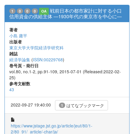
戦前日本の都市家計に対する小口
1
0
0
0
OA
信用資金の供給主体 ―1930年代の東京市を中心に―
著者
小島 庸平
出版者
東京大学大学院経済学研究科
雑誌
経済学論集
(
ISSN:00229768
)
巻号頁・発行日
vol.80, no.1-2, pp.91-109, 2015-07-01 (Released:2022-02-
25)
参考文献数
43
2022-09-27 19:40:00
はてなブックマーク
1
https://www.jstage.jst.go.jp/article/jeut/80/1-
2/80_91/_article/-char/ja/