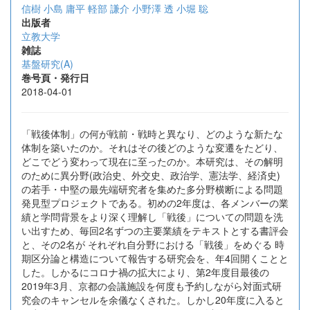
信樹
小島 庸平
軽部 謙介
小野澤 透
小堀 聡
出版者
立教大学
雑誌
基盤研究(A)
巻号頁・発行日
2018-04-01
「戦後体制」の何が戦前・戦時と異なり、どのような新たな
体制を築いたのか。それはその後どのような変遷をたどり、
どこでどう変わって現在に至ったのか。本研究は、その解明
のために異分野(政治史、外交史、政治学、憲法学、経済史)
の若手・中堅の最先端研究者を集めた多分野横断による問題
発見型プロジェクトである。初めの2年度は、各メンバーの業
績と学問背景をより深く理解し「戦後」についての問題を洗
い出すため、毎回2名ずつの主要業績をテキストとする書評会
と、その2名が それぞれ自分野における「戦後」をめぐる 時
期区分論と構造について報告する研究会を、年4回開くことと
した。しかるにコロナ禍の拡大により、第2年度目最後の
2019年3月、京都の会議施設を何度も予約しながら対面式研
究会のキャンセルを余儀なくされた。しかし20年度に入ると