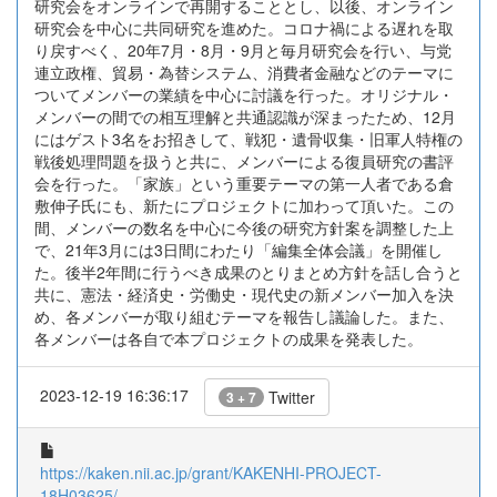
研究会をオンラインで再開することとし、以後、オンライン
研究会を中心に共同研究を進めた。コロナ禍による遅れを取
り戻すべく、20年7月・8月・9月と毎月研究会を行い、与党
連立政権、貿易・為替システム、消費者金融などのテーマに
ついてメンバーの業績を中心に討議を行った。オリジナル・
メンバーの間での相互理解と共通認識が深まったため、12月
にはゲスト3名をお招きして、戦犯・遺骨収集・旧軍人特権の
戦後処理問題を扱うと共に、メンバーによる復員研究の書評
会を行った。「家族」という重要テーマの第一人者である倉
敷伸子氏にも、新たにプロジェクトに加わって頂いた。この
間、メンバーの数名を中心に今後の研究方針案を調整した上
で、21年3月には3日間にわたり「編集全体会議」を開催し
た。後半2年間に行うべき成果のとりまとめ方針を話し合うと
共に、憲法・経済史・労働史・現代史の新メンバー加入を決
め、各メンバーが取り組むテーマを報告し議論した。また、
各メンバーは各自で本プロジェクトの成果を発表した。
2023-12-19 16:36:17
Twitter
3 + 7
https://kaken.nii.ac.jp/grant/KAKENHI-PROJECT-
18H03625/