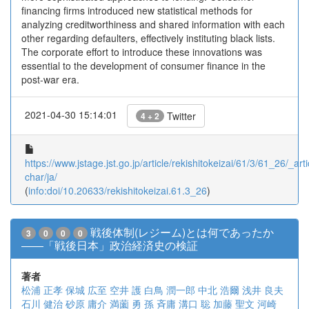
financing firms introduced new statistical methods for
analyzing creditworthiness and shared information with each
other regarding defaulters, effectively instituting black lists.
The corporate effort to introduce these innovations was
essential to the development of consumer finance in the
post-war era.
2021-04-30 15:14:01
Twitter
4 + 2
https://www.jstage.jst.go.jp/article/rekishitokeizai/61/3/61_26/_arti
char/ja/
(
info:doi/10.20633/rekishitokeizai.61.3_26
)
戦後体制(レジーム)とは何であったか
3
0
0
0
――「戦後日本」政治経済史の検証
著者
松浦 正孝
保城 広至
空井 護
白鳥 潤一郎
中北 浩爾
浅井 良夫
石川 健治
砂原 庸介
満薗 勇
孫 斉庸
溝口 聡
加藤 聖文
河崎