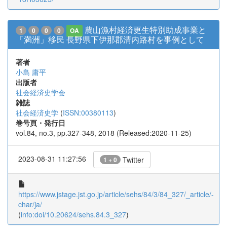
農山漁村経済更生特別助成事業と
1
0
0
0
OA
「満洲」移民 長野県下伊那郡清内路村を事例として
著者
小島 庸平
出版者
社会経済史学会
雑誌
社会経済史学
(
ISSN:00380113
)
巻号頁・発行日
vol.84, no.3, pp.327-348, 2018 (Released:2020-11-25)
2023-08-31 11:27:56
Twitter
1 + 0
https://www.jstage.jst.go.jp/article/sehs/84/3/84_327/_article/-
char/ja/
(
info:doi/10.20624/sehs.84.3_327
)