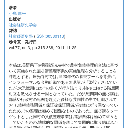
著者
小島 庸平
出版者
社会経済史学会
雑誌
社會經濟史學
(
ISSN:00380113
)
巻号頁・発行日
vol.77, no.3, pp.315-338, 2011-11-25
本稿は,長野県下伊那郡座光寺村で農村負債整理組合法に基づ
いて実施された無尽講整理事業の実施過程を分析することを
課題とする。座光寺村では,1920年代の養蚕ブームを背景に,
インフォーマルな金融組織である無尽講が「濫設」されてい
たが,大恐慌期にはその多くが行き詰まり,村内における階層間
対立を激化させる一因となっていた。だが,戦間期の無尽講は,
部落や行政村の範囲を超えた多様な共同性の中で組織されて
おり,債権債務関係と保証被保証関係が複雑に折り重なってい
たため,その整理は極めて困難なものであった。無尽講をター
ゲットとした同村の負債整理事業は,進捗自体は極めて遅々と
していたものの,地縁的な関係を超えて集団的に取り結ばれた
無尽講の貸借関係を,同一部落内における個人間での「区人