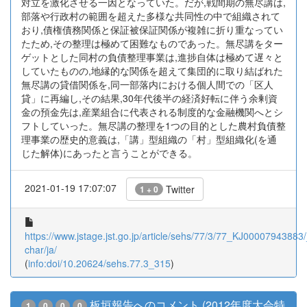
対立を激化させる一因となっていた。だが,戦間期の無尽講は,
部落や行政村の範囲を超えた多様な共同性の中で組織されて
おり,債権債務関係と保証被保証関係が複雑に折り重なってい
たため,その整理は極めて困難なものであった。無尽講をター
ゲットとした同村の負債整理事業は,進捗自体は極めて遅々と
していたものの,地縁的な関係を超えて集団的に取り結ばれた
無尽講の貸借関係を,同一部落内における個人間での「区人
貸」に再編し,その結果,30年代後半の経済好転に伴う余剰資
金の預金先は,産業組合に代表される制度的な金融機関へとシ
フトしていった。無尽講の整理を1つの目的とした農村負債整
理事業の歴史的意義は,「講」型組織の「村」型組織化(を通
じた解体)にあったと言うことができる。
2021-01-19 17:07:07
Twitter
1 + 0
https://www.jstage.jst.go.jp/article/sehs/77/3/77_KJ00007943883/_
char/ja/
(
info:doi/10.20624/sehs.77.3_315
)
板垣報告へのコメント (2012年度大会特
1
0
0
0