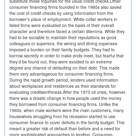
substitute those inquiries for the usual credit checks.Other
consumer financing firms founded in the 1960s also saved
the cost of credit checks by using information from the
borrower’s place of employment. White-collar workers in
listed firms were evaluated on the basis of their overall
character and therefore faced a certain dilemma. While they
had to be sociable to maintain their reputations as good
colleagues or superiors, the wining and dining expenses
imposed a burden on their family budgets. They had to
borrow secretly in order to make ends meet, but fearful that
they’d be found out, they were avoided to an extreme
degree any chance of defaulting on their debt. This made
them very advantageous for consumer financing firms.
During the rapid growth period, lenders used information
about workplaces and residences as their standards for
evaluating creditworthiness.After the 1973 oil crisis, however,
there was a drastic change in how people used the money
they borrowed from consumer financing firms. Unlike the
1960s, when male workers were the main customers, many
housewives struggling from he recession started to use
consumer finance to cover deficits in the family budget. This
meant a greater risk of default than before and a need for
more sophisticated approaches to lending. Consumer-