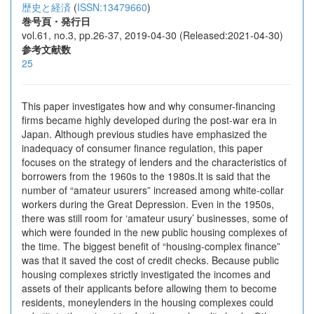
歴史と経済
(
ISSN:13479660
)
巻号頁・発行日
vol.61, no.3, pp.26-37, 2019-04-30 (Released:2021-04-30)
参考文献数
25
This paper investigates how and why consumer-financing
firms became highly developed during the post-war era in
Japan. Although previous studies have emphasized the
inadequacy of consumer finance regulation, this paper
focuses on the strategy of lenders and the characteristics of
borrowers from the 1960s to the 1980s.It is said that the
number of “amateur usurers” increased among white-collar
workers during the Great Depression. Even in the 1950s,
there was still room for ‘amateur usury’ businesses, some of
which were founded in the new public housing complexes of
the time. The biggest benefit of “housing-complex finance”
was that it saved the cost of credit checks. Because public
housing complexes strictly investigated the incomes and
assets of their applicants before allowing them to become
residents, moneylenders in the housing complexes could