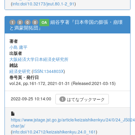
(
info:doi/10.32173/jeut.80.1-2_91
)
細谷亨著『日本帝国の膨張・崩壊
1
0
0
0
OA
と満蒙開拓団』
著者
小島 庸平
出版者
大阪経済大学日本経済史研究所
雑誌
経済史研究
(
ISSN:1344803X
)
巻号頁・発行日
vol.24, pp.161-172, 2021-01-31 (Released:2021-03-15)
2022-09-25 10:14:00
はてなブックマーク
1
https://www.jstage.jst.go.jp/article/keizaishikenkyu/24/0/24_JS024
char/ja/
(
info:doi/10.24712/keizaishikenkyu.24.0_161
)