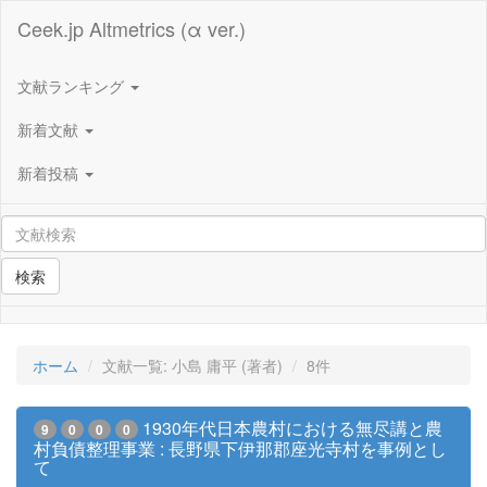
Ceek.jp Altmetrics (α ver.)
文献ランキング
新着文献
新着投稿
検索
ホーム
文献一覧: 小島 庸平 (著者)
8件
1930年代日本農村における無尽講と農
9
0
0
0
村負債整理事業 : 長野県下伊那郡座光寺村を事例とし
て