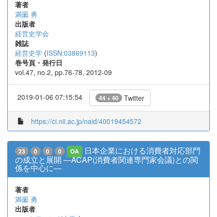
著者
満薗 勇
出版者
経営史学会
雑誌
経営史学
(
ISSN:03869113
)
巻号頁・発行日
vol.47, no.2, pp.76-78, 2012-09
2019-01-06 07:15:54
Twitter
44 + 40
https://ci.nii.ac.jp/naid/40019454572
日本企業における消費者対応部門
23
0
0
0
OA
の成立と展開 ―ACAP(消費者関連専門家会議)との関
係を中心に―
著者
満薗 勇
出版者