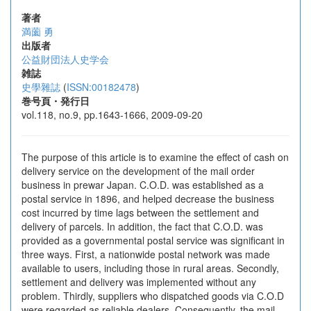
著者
満薗 勇
出版者
公益財団法人史学会
雑誌
史學雜誌
(
ISSN:00182478
)
巻号頁・発行日
vol.118, no.9, pp.1643-1666, 2009-09-20
The purpose of this article is to examine the effect of cash on
delivery service on the development of the mail order
business in prewar Japan. C.O.D. was established as a
postal service in 1896, and helped decrease the business
cost incurred by time lags between the settlement and
delivery of parcels. In addition, the fact that C.O.D. was
provided as a governmental postal service was significant in
three ways. First, a nationwide postal network was made
available to users, including those in rural areas. Secondly,
settlement and delivery was implemented without any
problem. Thirdly, suppliers who dispatched goods via C.O.D
were regarded as reliable dealers. Consequently, the mail