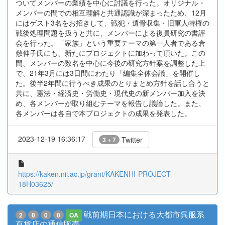
ついてメンバーの業績を中心に討議を行った。オリジナル・
メンバーの間での相互理解と共通認識が深まったため、12月
にはゲスト3名をお招きして、戦犯・遺骨収集・旧軍人特権の
戦後処理問題を扱うと共に、メンバーによる復員研究の書評
会を行った。「家族」という重要テーマの第一人者である倉
敷伸子氏にも、新たにプロジェクトに加わって頂いた。この
間、メンバーの数名を中心に今後の研究方針案を調整した上
で、21年3月には3日間にわたり「編集全体会議」を開催し
た。後半2年間に行うべき成果のとりまとめ方針を話し合うと
共に、憲法・経済史・労働史・現代史の新メンバー加入を決
め、各メンバーが取り組むテーマを報告し議論した。また、
各メンバーは各自で本プロジェクトの成果を発表した。
2023-12-19 16:36:17
Twitter
3 + 7
https://kaken.nii.ac.jp/grant/KAKENHI-PROJECT-
18H03625/
戦前期日本における大都市呉服系
2
0
0
0
OA
百貨店の通信販売