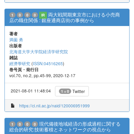
両大戦間期東京市における小売商
1
0
0
0
IR
店の職住関係 : 銀座通商店街の事例から
著者
満薗 勇
出版者
北海道大学大学院経済学研究院
雑誌
經濟學研究
(
ISSN:04516265
)
巻号頁・発行日
vol.70, no.2, pp.45-99, 2020-12-17
2021-08-01 11:48:04
Twitter
1 + 0
https://ci.nii.ac.jp/naid/120006951999
現代備後地域経済の形成過程に関する
1
0
0
0
総合的研究:技術蓄積とネットワークの視点から