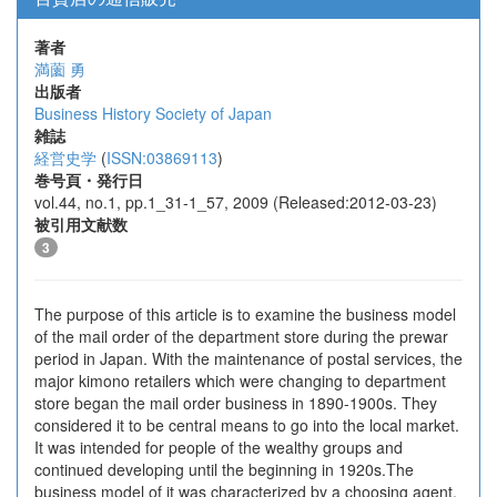
著者
満薗 勇
出版者
Business History Society of Japan
雑誌
経営史学
(
ISSN:03869113
)
巻号頁・発行日
vol.44, no.1, pp.1_31-1_57, 2009 (Released:2012-03-23)
被引用文献数
3
The purpose of this article is to examine the business model
of the mail order of the department store during the prewar
period in Japan. With the maintenance of postal services, the
major kimono retailers which were changing to department
store began the mail order business in 1890-1900s. They
considered it to be central means to go into the local market.
It was intended for people of the wealthy groups and
continued developing until the beginning in 1920s.The
business model of it was characterized by a choosing agent.