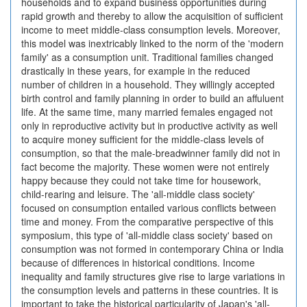
households and to expand business opportunities during
rapid growth and thereby to allow the acquisition of sufficient
income to meet middle-class consumption levels. Moreover,
this model was inextricably linked to the norm of the 'modern
family' as a consumption unit. Traditional families changed
drastically in these years, for example in the reduced
number of children in a household. They willingly accepted
birth control and family planning in order to build an affuluent
life. At the same time, many married females engaged not
only in reproductive activity but in productive activity as well
to acquire money sufficient for the middle-class levels of
consumption, so that the male-breadwinner family did not in
fact become the majority. These women were not entirely
happy because they could not take time for housework,
child-rearing and leisure. The 'all-middle class society'
focused on consumption entailed various conflicts between
time and money. From the comparative perspective of this
symposium, this type of 'all-middle class society' based on
consumption was not formed in contemporary China or India
because of differences in historical conditions. Income
inequality and family structures give rise to large variations in
the consumption levels and patterns in these countries. It is
important to take the historical particularity of Japan's 'all-