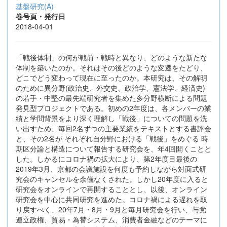
基盤研究(A)
巻号頁・発行日
2018-04-01
「戦後体制」の何が戦前・戦時と異なり、どのような新たな
体制を築いたのか。それはその後どのような変遷をたどり、
どこでどう変わって現在に至ったのか。本研究は、その解明
のために異分野(政治史、外交史、政治学、憲法学、経済史)
の若手・中堅の最先端研究者を集めた多分野横断による問題
発見型プロジェクトである。初めの2年度は、各メンバーの業
績と学問背景をより深く理解し「戦後」についての問題を洗
い出すため、毎回2名ずつの主要業績をテキストとする書評会
と、その2名が それぞれ自分野における「戦後」をめぐる 時
期区分論と構造について報告する研究会を、年4回開くことと
した。しかるにコロナ禍の拡大により、第2年度目最後の
2019年3月、京都の会議施設を何度も予約しながら対面式研
究会のキャンセルを余儀なくされた。しかし20年度に入ると
研究会をオンラインで再開することとし、以後、オンライン
研究会を中心に共同研究を進めた。コロナ禍による遅れを取
り戻すべく、20年7月・8月・9月と毎月研究会を行い、与党
連立政権、貿易・為替システム、消費者金融などのテーマに