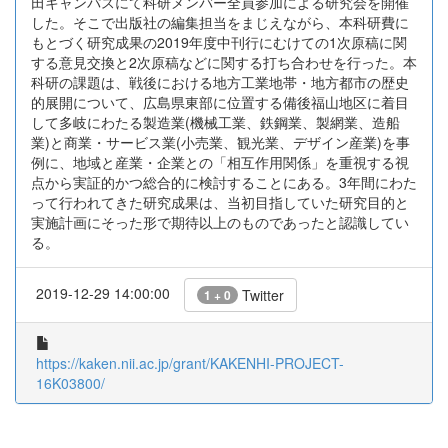
田キャンパスにて科研メンバー全員参加による研究会を開催
した。そこで出版社の編集担当をまじえながら、本科研費に
もとづく研究成果の2019年度中刊行にむけての1次原稿に関
する意見交換と2次原稿などに関する打ち合わせを行った。本
科研の課題は、戦後における地方工業地帯・地方都市の歴史
的展開について、広島県東部に位置する備後福山地区に着目
して多岐にわたる製造業(機械工業、鉄鋼業、製網業、造船
業)と商業・サービス業(小売業、観光業、デザイン産業)を事
例に、地域と産業・企業との「相互作用関係」を重視する視
点から実証的かつ総合的に検討することにある。3年間にわた
って行われてきた研究成果は、当初目指していた研究目的と
実施計画にそった形で期待以上のものであったと認識してい
る。
2019-12-29 14:00:00
Twitter
1 + 0
https://kaken.nii.ac.jp/grant/KAKENHI-PROJECT-
16K03800/