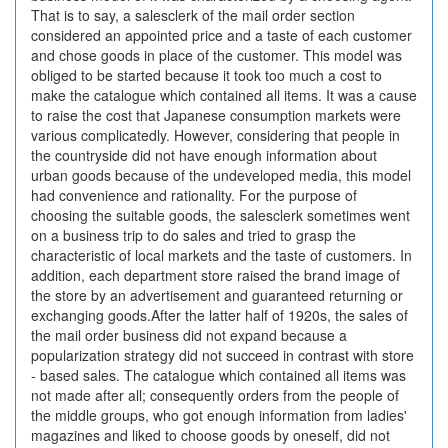
That is to say, a salesclerk of the mail order section
considered an appointed price and a taste of each customer
and chose goods in place of the customer. This model was
obliged to be started because it took too much a cost to
make the catalogue which contained all items. It was a cause
to raise the cost that Japanese consumption markets were
various complicatedly. However, considering that people in
the countryside did not have enough information about
urban goods because of the undeveloped media, this model
had convenience and rationality. For the purpose of
choosing the suitable goods, the salesclerk sometimes went
on a business trip to do sales and tried to grasp the
characteristic of local markets and the taste of customers. In
addition, each department store raised the brand image of
the store by an advertisement and guaranteed returning or
exchanging goods.After the latter half of 1920s, the sales of
the mail order business did not expand because a
popularization strategy did not succeed in contrast with store
- based sales. The catalogue which contained all items was
not made after all; consequently orders from the people of
the middle groups, who got enough information from ladies'
magazines and liked to choose goods by oneself, did not