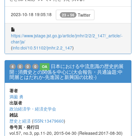
2023-10-18 19:05:18
Twitter
23 + 56
https://www.jstage.jst.go.jp/article/jmhr/2/2/2_147/_article/-
char/ja/
(
info:doi/10.51102/jmhr.2.2_147
)
日本における中流意識の歴史的展
4
0
0
0
OA
開 : 消費史との関係を中心に(大会報告・共通論題:中
間層とはだれか-先進国と新興国の比較-)
著者
満薗 勇
出版者
政治経済学・経済史学会
雑誌
歴史と経済
(
ISSN:13479660
)
巻号頁・発行日
vol.57, no.3, pp.11-20, 2015-04-30 (Released:2017-08-30)