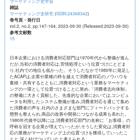
マーケティング史学会
雑誌
マーケティング史研究
(
ISSN:24368342
)
巻号頁・発行日
vol.2, no.2, pp.147-164, 2023-09-30 (Released:2023-09-30)
参考文献数
15
日本企業における消費者対応部門は1970年代から整備が進ん
だが,当初の消費者対応は,苦情処理という位置づけにとどま
り,社内での地位も低かった。そうしたなかで1980年に発足し
たACAPは,企業や業種の枠を越えて消費者対応のノウハウを
蓄積・共有するとともに,消費者対応という業務をマーケティ
ングの一環として位置づけることに努め,「消費者志向体制」
の整備に大きく貢献した。先進的な企業においては,コンピュ
ータを利用したシステム整備が進み,消費者対応を通じて集め
た消費者の声を,社内のさまざまな部門にフィードバックする
態勢も整えられ,商品の改善や開発につながる成果も表れた。
1980年代後半以降には,消費者対応部門の名称に「お客様」の
呼称を冠する企業が増えていったが,そうした変化は,消費者対
応の業務がマーケティング上の位置づけを獲得していったこ
とと,深く結びついていたと考えられる。