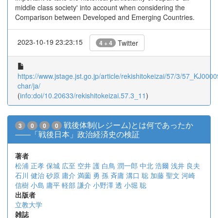
middle class society' into account when considering the
Comparison between Developed and Emerging Countries.
2023-10-19 23:23:15
Twitter
4 + 4
https://www.jstage.jst.go.jp/article/rekishitokeizai/57/3/57_KJ000
char/ja/
(
info:doi/10.20633/rekishitokeizai.57.3_11
)
戦後体制(レジーム)とは何であったか
3
0
0
0
――「戦後日本」政治経済史の検証
著者
松浦 正孝
保城 広至
空井 護
白鳥 潤一郎
中北 浩爾
浅井 良夫
石川 健治
砂原 庸介
満薗 勇
孫 斉庸
溝口 聡
加藤 聖文
河崎
信樹
小島 庸平
軽部 謙介
小野澤 透
小堀 聡
出版者
立教大学
雑誌