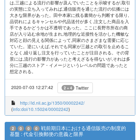
は,三越による流行の影響が及んでいたことを示唆するが,取引
の実態に立ち入ってみれば,通信販売を通じた流行の伝播には
大きな限界があった。田中本家に残る書簡から判断する限り,
品切れによるキャンセルや代品送付が多く,注文した商品を入
手できるかどうかは不透明であった。ここに長野市所在の商
店が入り込む余地が生まれ,地理的な近接性を活かした機敏な
対応と顔の見える関係によって,同家のさまざまな需要に応じ
ていた。逆にいえば,それでも同家が三越との取引を止めるこ
となく,繰り返し注文を行っていたことが注目される。その背
景には,流行の影響力があったと考えざるを得ないが,それは多
分に三越のストア・イメージというレベルの問題であったと
想定される。
2020-07-03 12:27:42
Twitter
2 + 4
http://id.nii.ac.jp/1350/00002242/
(
info:doi/10.15024/00002242
)
戦前期日本における通信販売の制度的
2
0
0
0
基盤 : 代金引換郵便の意義と限界