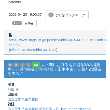
increase.
2023-04-23 19:00:37
はてなブックマーク
1
Twitter
1 + 0
https://www.jstage.jst.go.jp/article/bhsj/44/1/44_1_1_31/_article/-
char/ja/
(
info:doi/10.5029/bhsj.44.1_31
)
大正期における地方資産家の消費
2
0
0
0
OA
生活と通信販売 : 信州須坂・田中本家と三越との関係
を中心に
著者
満薗 勇
出版者
国立歴史民俗博物館
雑誌
国立歴史民俗博物館研究報告 = Bulletin of the National