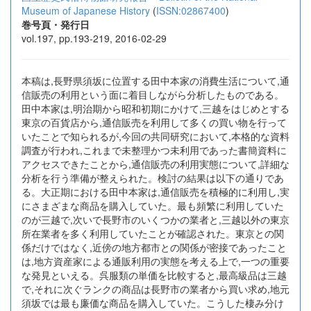
Museum of Japanese History
(
ISSN:02867400
)
巻号頁・発行日
vol.197, pp.193-219, 2016-02-29
本稿は,長野県須坂に位置する田中本家の消費生活について,通
信販売の利用という面に着目しながら分析したものである。
田中本家は,明治期から昭和初期にかけて,三越をはじめとする
東京の百貨店から,通信販売を利用して多くの買い物を行って
いたことで知られるが,今回の共同研究において,本格的な資料
調査が行われ,これまで未整理かつ未利用であった書簡資料に
アクセスできたことから,通信販売の利用実態について,詳細な
分析を行う準備が整えられた。検討の結果は以下の通りであ
る。大正期における田中本家は,通信販売を積極的に利用し,実
にさまざまな商品を購入していた。最も頻繁に利用していた
のが三越で,次いで長野市のいくつかの業者と,三越以外の東京
所在業者を多く利用していたことが確認された。東京との関
係だけではなく,近傍の地方都市との関係が密接であったこと
は,地方資産家による通販利用の実態を考える上で,一つの重要
な発見といえる。呉服類の単価を比較すると,最高級品は三越
で,それに次ぐランクの商品は長野市の業者から買い求め,地元
須坂では最も廉価な商品を購入していた。こうした棲み分け