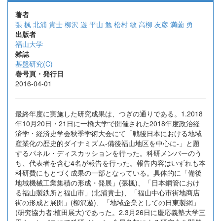
著者
張 楓
北浦 貴士
柳沢 遊
平山 勉
松村 敏
高柳 友彦
満薗 勇
出版者
福山大学
雑誌
基盤研究(C)
巻号頁・発行日
2016-04-01
最終年度に実施した研究成果は、つぎの通りである。1.2018
年10月20日・21日に一橋大学で開催された2018年度政治経
済学・経済史学会秋季学術大会にて「戦後日本における地域
産業化の歴史的ダイナミズム-備後福山地区を中心に-」と題
するパネル・ディスカッションを行った。科研メンバーのう
ち、代表者を含む4名が報告を行った。報告内容はいずれも本
科研費にもとづく成果の一部となっている。具体的に「備後
地域機械工業集積の形成・発展」(張楓)、「日本鋼管におけ
る福山製鉄所と福山市」(北浦貴士)、「福山中心市街地商店
街の形成と展開」(柳沢遊)、「地域企業としての日東製網」
(研究協力者:植田展大)であった。2.3月26日に慶応義塾大学三