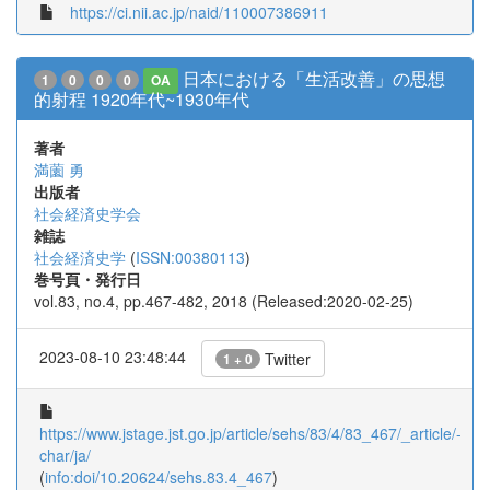
https://ci.nii.ac.jp/naid/110007386911
日本における「生活改善」の思想
1
0
0
0
OA
的射程 1920年代~1930年代
著者
満薗 勇
出版者
社会経済史学会
雑誌
社会経済史学
(
ISSN:00380113
)
巻号頁・発行日
vol.83, no.4, pp.467-482, 2018 (Released:2020-02-25)
2023-08-10 23:48:44
Twitter
1 + 0
https://www.jstage.jst.go.jp/article/sehs/83/4/83_467/_article/-
char/ja/
(
info:doi/10.20624/sehs.83.4_467
)