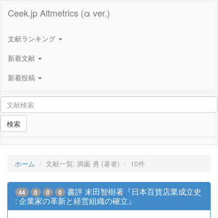
Ceek.jp Altmetrics (α ver.)
文献ランキング
新着文献
新着投稿
検索
ホーム
文献一覧: 満薗 勇 (著者)
10件
書評 末田智樹著『日本百貨店業成立史
44
0
0
0
: 企業家の革新と経営組織の確立』