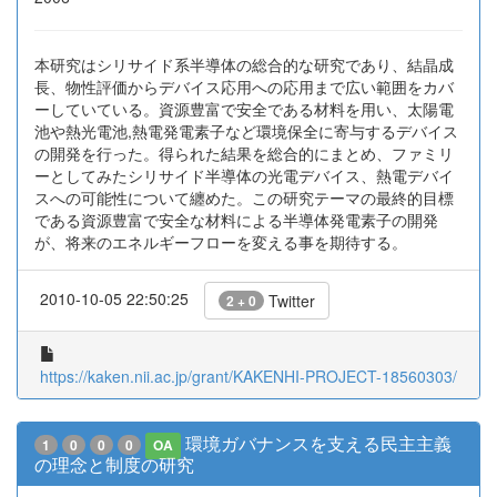
本研究はシリサイド系半導体の総合的な研究であり、結晶成
長、物性評価からデバイス応用への応用まで広い範囲をカバ
ーしていている。資源豊富で安全である材料を用い、太陽電
池や熱光電池,熱電発電素子など環境保全に寄与するデバイス
の開発を行った。得られた結果を総合的にまとめ、ファミリ
ーとしてみたシリサイド半導体の光電デバイス、熱電デバイ
スへの可能性について纏めた。この研究テーマの最終的目標
である資源豊富で安全な材料による半導体発電素子の開発
が、将来のエネルギーフローを変える事を期待する。
2010-10-05 22:50:25
Twitter
2 + 0
https://kaken.nii.ac.jp/grant/KAKENHI-PROJECT-18560303/
環境ガバナンスを支える民主主義
1
0
0
0
OA
の理念と制度の研究