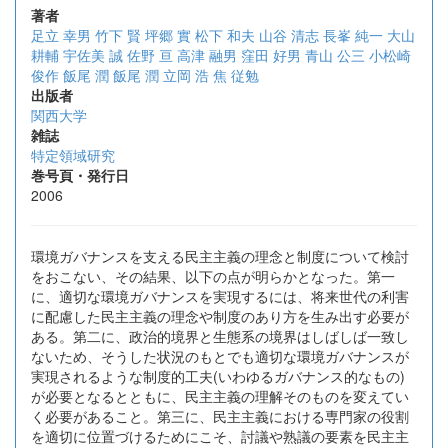
著者
足立 幸男
竹下 賢
坪郷 實
松下 和夫
山谷 清志
長峯 純一
大山
耕輔
宇佐美 誠
佐野 亘
高津 融男
窪田 好男
青山 公三
小松崎
俊作
飯尾 潤
飯尾 潤
立岡 浩
焦 従勉
出版者
関西大学
雑誌
特定領域研究
巻号頁・発行日
2006
環境ガバナンスを支える民主主義の理念と制度について検討
をおこない、その結果、以下の点が明らかとなった。第一
に、適切な環境ガバナンスを実現するには、将来世代の利害
に配慮した民主主義の理念や制度のあり方を生み出す必要が
ある。第二に、政治的境界と生態系の境界はしばしば一致し
ないため、そうした状況のもとでも適切な環境ガバナンスが
実現されるような制度的工夫(いわゆるガバナンス的なもの)
が必要となるとともに、民主主義の理解そのものを変えてい
く必要があること。第三に、民主主義における専門家の役割
を適切に位置づけるためにこそ、討議や熟議の要素を民主主