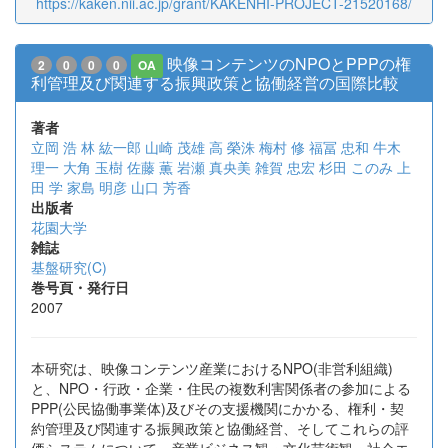
https://kaken.nii.ac.jp/grant/KAKENHI-PROJECT-21520168/
映像コンテンツのNPOとPPPの権
2
0
0
0
OA
利管理及び関連する振興政策と協働経営の国際比較
著者
立岡 浩
林 紘一郎
山崎 茂雄
高 榮洙
梅村 修
福冨 忠和
牛木
理一
大角 玉樹
佐藤 薫
岩瀬 真央美
雑賀 忠宏
杉田 このみ
上
田 学
家島 明彦
山口 芳香
出版者
花園大学
雑誌
基盤研究(C)
巻号頁・発行日
2007
本研究は、映像コンテンツ産業におけるNPO(非営利組織)
と、NPO・行政・企業・住民の複数利害関係者の参加による
PPP(公民協働事業体)及びその支援機関にかかる、権利・契
約管理及び関連する振興政策と協働経営、そしてこれらの評