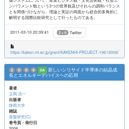
価システムについて、産業ビジネス観・文化芸術観・社会エ
ンパワメント観という3つの世界観及びそれらの調和バランス
とを関係づけながら、理論と実証の両面から総合的多角的に
解明する国際比較研究として行ったものである。
2011-03-10 20:39:41
Twitter
2 + 0
https://kaken.nii.ac.jp/grant/KAKENHI-PROJECT-19613008/
新しいシリサイド半導体の結晶成
2
0
0
0
OA
長とエネルギーデバイスヘの応用
著者
立岡 浩一
出版者
静岡大学
雑誌
基盤研究(C)
巻号頁・発行日
2006