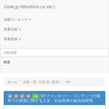
Ceek.jp Altmetrics (α ver.)
文献ランキング
新着文献
新着投稿
検索
ホーム
文献一覧: 立岡 浩 (著者)
4件
SFファンタジー・コンテンツの海
4
0
0
0
OA
外での受容に関する人文・社会科学の総合的研究