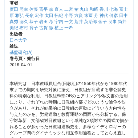
著者
廣田 照幸
佐藤 晋平
森 直人
二宮 祐
丸山 和昭
香川 七海
冨士
原 雅弘
長嶺 宏作
太田 拓紀
小野 方資
末冨 芳
神代 健彦
田中
真秀
徳久 恭子
岩田 考
宇内 一文
荒井 英治郎
金子 良事
筒井
美紀
布村 育子
古賀 徹
植上 一希
出版者
日本大学
雑誌
基盤研究(A)
巻号頁・発行日
2019-04-01
本研究は、日本教職員組合(日教組)の1950年代から1980年代
末までの期間を研究対象に据え、日教組が所蔵する非公開史
料の特別な利用、日教組幹部OBのヒアリングや私文書の活用
により、それぞれの時期に日教組内部でどのような論争や対
立があり、それが結果的に日教組の運動にどういう方向性を
与えたのかを、労働運動と教育運動の両面から分析する。保
守対革新、文部省対日教組という単純な2項対立の図式で描か
れることが多かった日教組運動史を、多様なイデオロギーの
グループ間のダイナミックな相互作用過程としてとらえ直し