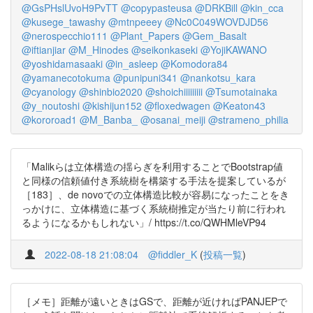
@GsPHslUvoH9PvTT
@copypasteusa
@DRKBill
@kin_cca
@kusege_tawashy
@mtnpeeey
@Nc0C049WOVDJD56
@nerospecchio111
@Plant_Papers
@Gem_Basalt
@iftianjiar
@M_Hinodes
@seikonkaseki
@YojiKAWANO
@yoshidamasaaki
@in_asleep
@Komodora84
@yamanecotokuma
@punipuni341
@nankotsu_kara
@cyanology
@shinbio2020
@shoichiiiiiiiii
@Tsumotainaka
@y_noutoshi
@kishijun152
@floxedwagen
@Keaton43
@kororoad1
@M_Banba_
@osanai_meiji
@strameno_philia
「Malikらは立体構造の揺らぎを利用することでBootstrap値
と同様の信頼値付き系統樹を構築する手法を提案しているが
［183］、de novoでの立体構造比較が容易になったことをき
っかけに、立体構造に基づく系統樹推定が当たり前に行われ
るようになるかもしれない」/ https://t.co/QWHMleVP94
2022-08-18 21:08:04
@fiddler_K
(
投稿一覧
)
［メモ］距離が遠いときはGSで、距離が近ければPANJEPで