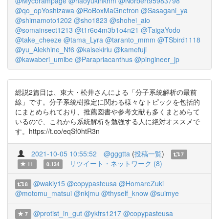
@Mycorampage
@naoyukinkhm
@Norbert95983798
@qo_opYoshizawa
@RoBoxMaGnetron
@Sasagani_ya
@shimamoto1202
@sho1823
@shohei_aio
@somainsect1213
@t1r6o4m3b1o4n21
@TaigaYodo
@take_cheeze
@tama_Lyra
@taranto_mmm
@TSbird1118
@yu_Alekhine_Nf6
@kaisekiriu
@kamefuji
@kawaberi_umibe
@Parapriacanthus
@pingineer_jp
総説2篇目は、東大・松井さんによる「分子系統解析の最前
線」です。分子系統樹推定に関わる様々なトピックを包括的
にまとめられており、推薦図書や参考文献も多くまとめらて
いるので、これから系統解析を勉強する人に絶対オススメで
す。https://t.co/eqSf0htR3n
2021-10-05 10:55:52
@gggtta
(
投稿一覧
)
7
リツイート・ネットワーク (8)
11
0.134
@wakiy15
@copypasteusa
@HomareZuki
8
@motomu_matsui
@nkjmu
@thyself_know
@suimye
@protist_in_gut
@ykfrs1217
@copypasteusa
7