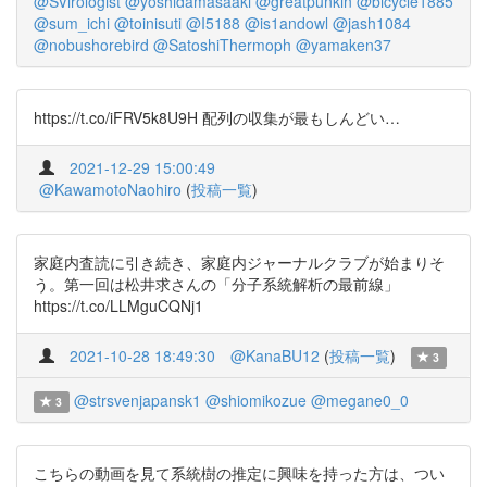
@SVirologist
@yoshidamasaaki
@greatpunkin
@bicycle1885
@sum_ichi
@toinisuti
@I5188
@is1andowl
@jash1084
@nobushorebird
@SatoshiThermoph
@yamaken37
https://t.co/iFRV5k8U9H 配列の収集が最もしんどい…
2021-12-29 15:00:49
@KawamotoNaohiro
(
投稿一覧
)
家庭内査読に引き続き、家庭内ジャーナルクラブが始まりそ
う。第一回は松井求さんの「分子系統解析の最前線」
https://t.co/LLMguCQNj1
2021-10-28 18:49:30
@KanaBU12
(
投稿一覧
)
3
@strsvenjapansk1
@shiomikozue
@megane0_0
3
こちらの動画を見て系統樹の推定に興味を持った方は、つい