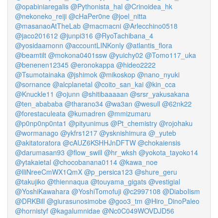
@opabiniaregalis
@Pythonista_hal
@Crinoidea_hk
@nekoneko_reiji
@cHaPer0ne
@joel_nitta
@masanaoAtTheLab
@macmacni
@Arlecchino0518
@jaco201612
@junpi316
@RyoTachibana_4
@yosidaamonn
@accountLINKonly
@atlantis_flora
@beamtilt
@mokona0401ssw
@yuichy02
@Tomo117_uka
@benenen12345
@eronokappa
@hideo2222
@Tsumotainaka
@jshimok
@mikoskop
@nano_nyuki
@sornance
@alcplanetal
@coito_san_kai
@kin_cca
@Knuckle11
@ojunn
@shitibaaaaan
@srsr_yakusakana
@ten_abababa
@tharano34
@wa3an
@wesull
@62nk22
@forestaculeata
@kumadren
@mmizumaru
@p0np0np0nta1
@pityunimus
@Pt_chemistry
@rojohaku
@wormanago
@ykfrs1217
@ysknishimura
@_yuteb
@akitatoratora
@cAUZ6KSHHJnDFTW
@chokaiensis
@darumasan93
@flow_swill
@hr_wksh
@yokota_tayoko14
@ytakaietal
@chocobanana0114
@kawa_noe
@lliNreeCmWX1QmX
@p_persica123
@shure_geru
@takujiko
@thiennaqua
@touyama_gigats
@vestigial
@YoshiKawahara
@YoshiTomofuji
@c2997108
@DiaboIism
@DRKBill
@giurasunosimobe
@goo3_tm
@Hiro_DinoPaleo
@hornistyf
@kagalumnidae
@Nc0C049WOVDJD56