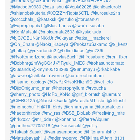
@sterna3
@sakurabayuki_
@9eQRpJ0aEQFHN4V
@Macbeth9980
@oza_shu
@Vepk62025
@chibacteroid
@shianobakuteria
@XXZZYrRqpia5OTL
@kurosuke21s
@ccccchaki_
@kataksk
@nituko
@torusan01
@Euprepiophis1
@Klos_hanss
@iwara_kusaba
@KohMatsuki
@molcamata2503
@kyskokuda
@bjC7QBUN6nNKxUr
@0kayan
@atka__mackerel
@Oh_Chani
@Naoki_Kabeya
@PirokazuSakamo
@9_kenzi
@haltaq
@yukariendo2
@Ldimidiatus
@yu789i
@RyoKomorizono
@naeviusBuchi
@hirosaburo
@ren_fixer
@Bobhhrg2mWgCQ4J
@Ryuki_IMEG
@irohasunotomato
@33sands
@kmym05138269
@96numayu
@rkabikabe
@alwkre
@shitake_reverse
@carefreehamham
@hisame_ecology
@QwPzKHsoKHkzh9C
@vet_eto
@BijoOnigumo_man
@heterophyllum
@rvoucha
@sherry_photo
@HoRo_KoNo
@grif_biornish
@uemurq
@CiERO125
@Naoki_Osada
@ParasiteMT_stat
@dritoshi
@momochuTH
@Tit_birdy
@drmaruyama
@furudateken
@haetorihiroba
@nw_ras
@BSB_BioLab
@freeliving_mite
@hrk2027
@mr_dd67
@konannai
@PierreAlquier
@pantheo27705718
@seikonkaseki
@ydf_y
@TakashiSasaki
@yamasampopopo
@hitonarunishie
@Matsubayashi_J
@ndimhypervol
@RikiIma
@Ann_8101