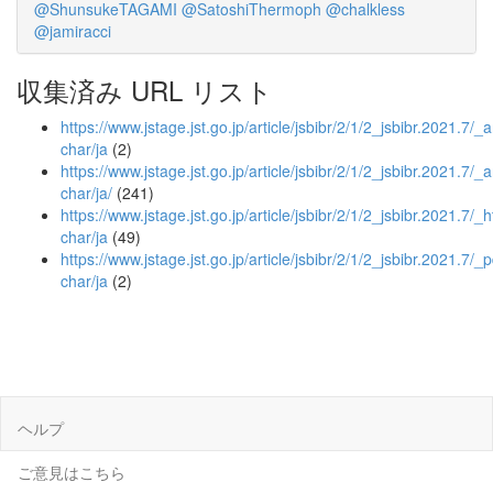
@ShunsukeTAGAMI
@SatoshiThermoph
@chalkless
@jamiracci
収集済み URL リスト
https://www.jstage.jst.go.jp/article/jsbibr/2/1/2_jsbibr.2021.7/_ar
char/ja
(2)
https://www.jstage.jst.go.jp/article/jsbibr/2/1/2_jsbibr.2021.7/_ar
char/ja/
(241)
https://www.jstage.jst.go.jp/article/jsbibr/2/1/2_jsbibr.2021.7/_h
char/ja
(49)
https://www.jstage.jst.go.jp/article/jsbibr/2/1/2_jsbibr.2021.7/_p
char/ja
(2)
ヘルプ
ご意見はこちら