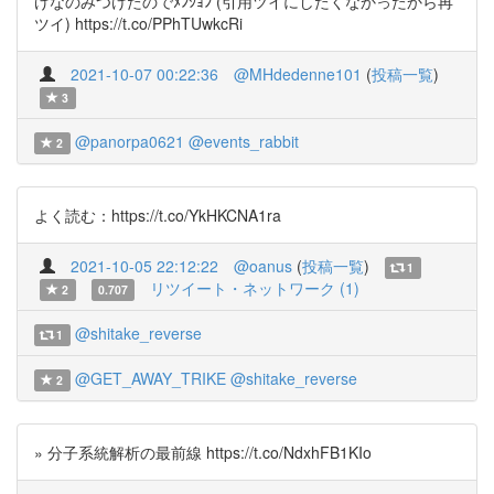
げなのみつけたのでﾒﾝｼｮﾝ (引用ツイにしたくなかったから再
ツイ) https://t.co/PPhTUwkcRi
2021-10-07 00:22:36
@MHdedenne101
(
投稿一覧
)
3
@panorpa0621
@events_rabbit
2
よく読む：https://t.co/YkHKCNA1ra
2021-10-05 22:12:22
@oanus
(
投稿一覧
)
1
リツイート・ネットワーク (1)
2
0.707
@shitake_reverse
1
@GET_AWAY_TRIKE
@shitake_reverse
2
» 分子系統解析の最前線 https://t.co/NdxhFB1KIo