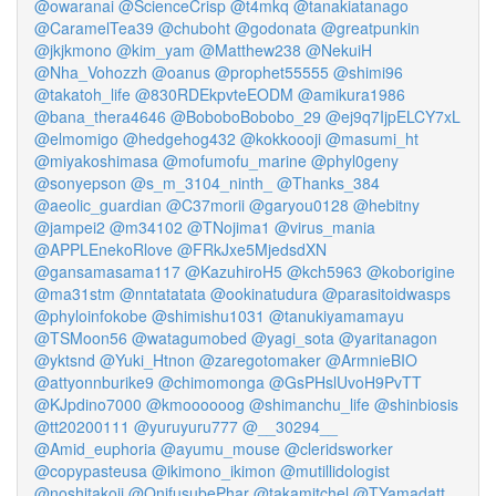
@owaranai
@ScienceCrisp
@t4mkq
@tanakiatanago
@CaramelTea39
@chuboht
@godonata
@greatpunkin
@jkjkmono
@kim_yam
@Matthew238
@NekuiH
@Nha_Vohozzh
@oanus
@prophet55555
@shimi96
@takatoh_life
@830RDEkpvteEODM
@amikura1986
@bana_thera4646
@BoboboBobobo_29
@ej9q7IjpELCY7xL
@elmomigo
@hedgehog432
@kokkoooji
@masumi_ht
@miyakoshimasa
@mofumofu_marine
@phyl0geny
@sonyepson
@s_m_3104_ninth_
@Thanks_384
@aeolic_guardian
@C37morii
@garyou0128
@hebitny
@jampei2
@m34102
@TNojima1
@virus_mania
@APPLEnekoRlove
@FRkJxe5MjedsdXN
@gansamasama117
@KazuhiroH5
@kch5963
@koborigine
@ma31stm
@nntatatata
@ookinatudura
@parasitoidwasps
@phyloinfokobe
@shimishu1031
@tanukiyamamayu
@TSMoon56
@watagumobed
@yagi_sota
@yaritanagon
@yktsnd
@Yuki_Htnon
@zaregotomaker
@ArmnieBIO
@attyonnburike9
@chimomonga
@GsPHslUvoH9PvTT
@KJpdino7000
@kmoooooog
@shimanchu_life
@shinbiosis
@tt20200111
@yuruyuru777
@__30294__
@Amid_euphoria
@ayumu_mouse
@cleridsworker
@copypasteusa
@ikimono_ikimon
@mutillidologist
@noshitakoji
@OnifusubePhar
@takamitchel
@TYamadatt