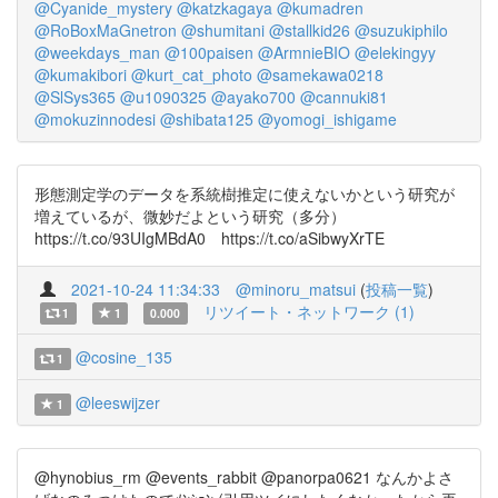
@Cyanide_mystery
@katzkagaya
@kumadren
@RoBoxMaGnetron
@shumitani
@stallkid26
@suzukiphilo
@weekdays_man
@100paisen
@ArmnieBIO
@elekingyy
@kumakibori
@kurt_cat_photo
@samekawa0218
@SlSys365
@u1090325
@ayako700
@cannuki81
@mokuzinnodesi
@shibata125
@yomogi_ishigame
形態測定学のデータを系統樹推定に使えないかという研究が
増えているが、微妙だよという研究（多分）
https://t.co/93UIgMBdA0 https://t.co/aSibwyXrTE
2021-10-24 11:34:33
@minoru_matsui
(
投稿一覧
)
リツイート・ネットワーク (1)
1
1
0.000
@cosine_135
1
@leeswijzer
1
@hynobius_rm @events_rabbit @panorpa0621 なんかよさ