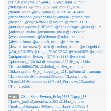
@J_191206
@druoh
@ALC_V
@yoizumi_kumori
@fukugansai
@kmd252525
@autophagy2016
@hamu_shino
@yokuyama
@ShunsukeTAGAMI
@windowmoon
@chinchim4
@yamasa7
@yves_twit
@tesshou
@YojiKAWANO
@wiguchi
@kwsm04151
@uniunipoyopoyo
@HRYKKG
@Tanaidologist
@iNut
@n0rr
@takahiko_mukai
@strameno_philia
@alciopidae
@yoshidamasaaki
@MWbotan
@kukuku156987
@thyself_know
@watanak_tweet
@leeswijzer
@kazuki19970624
@ni075
@hidehito_okada
@callogobius
@Aki_HAGURO
@like_a_PLACOZOA
@HirokiKISE
@xjoo92
@antparasitoid
@a6nya
@TSbird1118
@oc11kai
@pinmarch_t
@trifa3
@tkobayashi925
@_myoshida
@Norbert95983798
@shohei_aio
@h_okumura
@fukunagaTsu
@_x_hibagon_x_
@TaigaYodo
@tuyamagu
@kztakemoto
@TaromaedaMaedat
@kobuyahazu
@triactis26
@metaldetes
@Mushi_Kurotowa
@kamefuji
@HomareZuki
@EamBkpd
@Anna_Briley9366
@grgr_38
425
@jobiko_joe2
@jamesfrazer202
@shino_kaneco
@maiko_shimogawa
@KawamotoNaohiro
@WsZf6