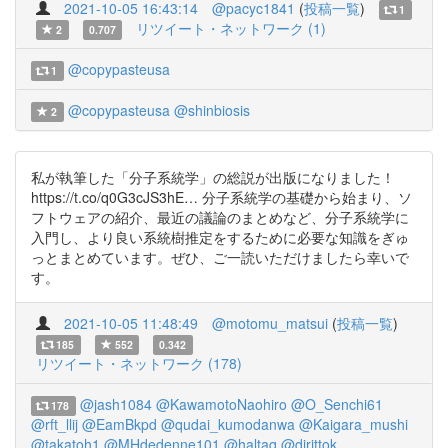
2021-10-05 16:43:14
@pacyc1841
(
投稿一覧
)
1
リツイート・ネットワーク (1)
2
0.707
@copypasteusa
1
@copypasteusa
@shinbiosis
2
私が執筆した「分子系統学」の総説が出版になりました！
https://t.co/q0G3cJS3hE… 分子系統学の基礎から始まり、ソ
フトウェアの紹介、最近の議論のまとめなど、分子系統学に
入門し、より良い系統樹推定をするために必要な知識をぎゅ
っとまとめています。ぜひ、ご一読いただけましたら幸いで
す。
2021-10-05 11:48:49
@motomu_matsui
(
投稿一覧
)
185
552
0.342
リツイート・ネットワーク (178)
@jash1084
@KawamotoNaohiro
@O_Senchi61
178
@rft_llij
@EamBkpd
@qudai_kumodanwa
@Kaigara_mushi
@takatoh1
@MHdedenne101
@haltaq
@dirittok