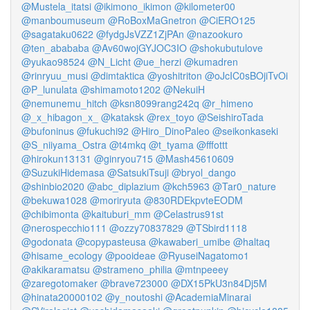
@Mustela_itatsi
@ikimono_ikimon
@kilometer00
@manboumuseum
@RoBoxMaGnetron
@CiERO125
@sagataku0622
@fydgJsVZZ1ZjPAn
@nazookuro
@ten_abababa
@Av60wojGYJOC3IO
@shokubutulove
@yukao98524
@N_Licht
@ue_herzi
@kumadren
@rinryuu_musi
@dimtaktica
@yoshitriton
@oJcIC0sBOjiTvOi
@P_lunulata
@shimamoto1202
@NekuiH
@nemunemu_hitch
@ksn8099rang242q
@r_himeno
@_x_hibagon_x_
@kataksk
@rex_toyo
@SeishiroTada
@bufoninus
@fukuchi92
@Hiro_DinoPaleo
@seikonkaseki
@S_niiyama_Ostra
@t4mkq
@t_tyama
@fffottt
@hirokun13131
@ginryou715
@Mash45610609
@SuzukiHidemasa
@SatsukiTsuji
@bryol_dango
@shinbio2020
@abc_diplazium
@kch5963
@Tar0_nature
@bekuwa1028
@moriryuta
@830RDEkpvteEODM
@chibimonta
@kaituburi_mm
@Celastrus91st
@nerospecchio111
@ozzy70837829
@TSbird1118
@godonata
@copypasteusa
@kawaberi_umibe
@haltaq
@hisame_ecology
@pooideae
@RyuseiNagatomo1
@akikaramatsu
@strameno_philia
@mtnpeeey
@zaregotomaker
@brave723000
@DX15PkU3n84Dj5M
@hinata20000102
@y_noutoshi
@AcademiaMinarai