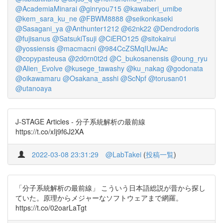
@AcademiaMinarai
@ginryou715
@kawaberi_umibe
@kem_sara_ku_ne
@FBWM8888
@seikonkaseki
@Sasagani_ya
@Anthunter1212
@62nk22
@Dendrodoris
@fujisanus
@SatsukiTsuji
@CiERO125
@sitokairui
@yossiensis
@macmacni
@984CcZSMqIUwJAc
@copypasteusa
@2d0rn0t2d
@C_bukosanensis
@oung_ryu
@Alien_Evolve
@kusege_tawashy
@ku_nakag
@godonata
@oikawamaru
@Osakana_asshi
@ScNpf
@torusan01
@utanoaya
J-STAGE Articles - 分子系統解析の最前線
https://t.co/xIj9f6J2XA
2022-03-08 23:31:29
@LabTakei
(
投稿一覧
)
「分子系統解析の最前線」 こういう日本語総説が昔から探し
ていた。原理からメジャーなソフトウェアまで網羅。
https://t.co/02oarLaTgt