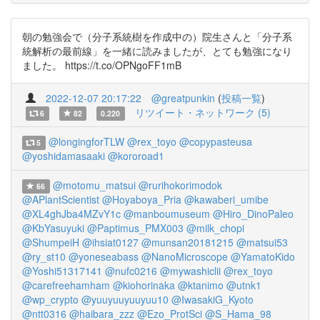
朝の勉強会で（分子系統樹を作成中の）院生さんと「分子系
統解析の最前線」を一緒に読みましたが、とても勉強になり
ました。 https://t.co/OPNgoFF1mB
2022-12-07 20:17:22
@greatpunkin
(
投稿一覧
)
リツイート・ネットワーク (5)
6
82
0.220
@longingforTLW
@rex_toyo
@copypasteusa
5
@yoshidamasaaki
@kororoad1
@motomu_matsui
@rurihokorimodok
66
@APlantScientist
@Hoyaboya_Pria
@kawaberi_umibe
@XL4ghJba4MZvY1c
@manboumuseum
@Hiro_DinoPaleo
@KbYasuyuki
@Paptimus_PMX003
@milk_chopi
@ShumpeiH
@ihsiat0127
@munsan20181215
@matsui53
@ry_st10
@yoneseabass
@NanoMicroscope
@YamatoKido
@Yoshi51317141
@nufc0216
@mywashiclii
@rex_toyo
@carefreehamham
@kiohorinaka
@ktanimo
@utnk1
@wp_crypto
@yuuyuuyuuyuu10
@IwasakiG_Kyoto
@ntt0316
@haibara_zzz
@Ezo_ProtSci
@S_Hama_98