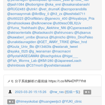
@jash1084
@koborigine
@oka_erei
@osakanabanashi
@RUG2483
@utnk1
@vet_drumsK
@acroporanobilis
@aomaaynmak
@AntBoy_0
@h3_zx
@keshida0711
@totti0223
@DraWataru
@ganecro_400
@Hoyaboya_Pria
@mahosokawa
@sdknownow
@uti0iescOBLX2Jv
@Yuma_Yoshihashi
@yu_Alekhine_Nf6
@Cyperaceae20
@akiraorientalis
@kataokacchi
@ahirunoaru
@fujisanus
@kawaberi_umibe
@oanus
@fujimicho
@Hiro_DinoPaleo
@unakidaunagiden
@GET_AWAY_TRIKE
@Nao_hnd
@Kouta_Univ_Bio
@t13463ts
@watanak_tweet
@ayaka_t525
@g_iwanaman
@macmacni
@RyotaHASEGAWA9
@loachgobius
@higai___
@Fish_Worms_Lab
@KM1280
@JapaneseLoach
@shinbiosis
@C37morii
@yoshidamasaaki
メモ 分子系統解析の最前線 https://t.co/MN4DYP7Yh8
2023-03-20 15:15:26
@nw_ras
(
投稿一覧
)
5
@himeyokobai
@huangweijo3
@YUKI_clinic
4