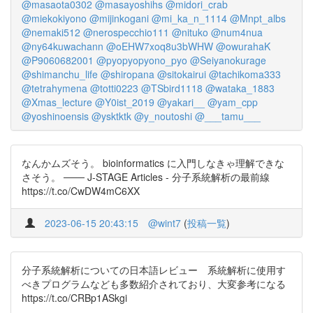
@masaota0302
@masayoshihs
@midori_crab
@miekokiyono
@mijinkogani
@mi_ka_n_1114
@Mnpt_albs
@nemaki512
@nerospecchio111
@nituko
@num4nua
@ny64kuwachann
@oEHW7xoq8u3bWHW
@owurahaK
@P9060682001
@pyopyopyono_pyo
@Seiyanokurage
@shimanchu_life
@shiropana
@sitokairui
@tachikoma333
@tetrahymena
@totti0223
@TSbird1118
@wataka_1883
@Xmas_lecture
@Y0ist_2019
@yakari__
@yam_cpp
@yoshinoensis
@ysktktk
@y_noutoshi
@___tamu___
なんかムズそう。 bioinformatics に入門しなきゃ理解できな
さそう。 ─── J-STAGE Articles - 分子系統解析の最前線
https://t.co/CwDW4mC6XX
2023-06-15 20:43:15
@wint7
(
投稿一覧
)
分子系統解析についての日本語レビュー 系統解析に使用す
べきプログラムなども多数紹介されており、大変参考になる
https://t.co/CRBp1ASkgi