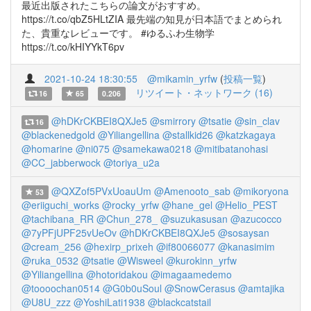
最近出版されたこちらの論文がおすすめ。
https://t.co/qbZ5HLtZIA 最先端の知見が日本語でまとめられ
た、貴重なレビューです。 #ゆるふわ生物学
https://t.co/kHIYYkT6pv
2021-10-24 18:30:55
@mikamin_yrfw
(
投稿一覧
)
リツイート・ネットワーク (16)
16
65
0.206
@hDKrCKBEI8QXJe5
@smirrory
@tsatie
@sin_clav
16
@blackenedgold
@Yiliangellina
@stallkid26
@katzkagaya
@homarine
@ni075
@samekawa0218
@mitibatanohasi
@CC_jabberwock
@toriya_u2a
@QXZof5PVxUoauUm
@Amenooto_sab
@mikoryona
53
@eriiguchi_works
@rocky_yrfw
@hane_gel
@Helio_PEST
@tachibana_RR
@Chun_278_
@suzukasusan
@azucocco
@7yPFjUPF25vUeOv
@hDKrCKBEI8QXJe5
@sosaysan
@cream_256
@hexirp_prixeh
@if80066077
@kanasimim
@ruka_0532
@tsatie
@Wisweel
@kurokinn_yrfw
@Yiliangellina
@hotoridakou
@imagaamedemo
@toooochan0514
@G0b0uSoul
@SnowCerasus
@amtajika
@U8U_zzz
@YoshiLati1938
@blackcatstail