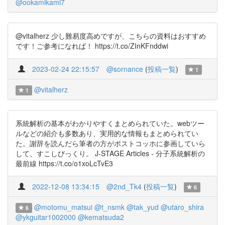
@ookamikami7
@vitalherz 少し難易度高めですが、こちらの資料はおすすめ
です！ご参考になれば！ https://t.co/ZInKFnddwi
2023-02-24 22:15:57
@sornance
(
投稿一覧
)
1
@vitalherz
1
系統解析の基本がわかりやすくまとめられていた。webツー
ルなどの紹介も多数あり、実用的な情報もまとめられてい
た。謝辞を読んだら筆者の方がポストコッホに参画していら
して、すこしびっくり。 J-STAGE Articles - 分子系統解析の
最前線 https://t.co/o1xoLcTvE3
2022-12-08 13:34:15
@2nd_Tk4
(
投稿一覧
)
6
@motomu_matsui
@t_nsmk
@tak_yud
@utaro_shira
6
@ykguitar1002000
@kematsuda2