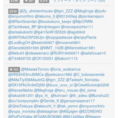
リツイート・ネットワーク (33)
46
287
0.279
@Zy_shintamhouse
@tgm_ZZZ
@Megfrogs
@yuifu
33
@enyumorihiro
@takuma_fj
@831245leg
@ponkamepon
@APlantScientist
@boukokuno_keepr
@MpCRWN
@Tachikawa_BP
@mijinkogani
@nerospecchio111
@arisakukochi
@lg4i1SoW1B3529
@agoblind
@dIKP0AoO5P28Ujm
@copypasteusa
@enjoyPlants
@LeoBugCH
@kestrel0927
@imoame0801
@Genet62651590
@WMT_102B
@Marineblue1981
@NekuiH
@oikawamaru
@RURI19406671
@safehouse10
@T44809720
@CK155551
@kakuni1113
@MisawaTomoo
@luna_audeamus
141
@iIREEhE5mJ8tMCa
@pelecano1882
@C_bukosanensis
@MAsTtyXSkMaubtQ
@tgm_ZZZ
@Tadashi_Komatsu
@DX15PkU3n84Dj5M
@6uux_uxxx_ut
@C4wA5uIo4qbQ5t8
@KanaeNishio
@Megfrogs
@teru_mouse
@d_zome
@takashik1201
@ya_hi_
@kohrae1
@th_adieu
@Bunshu23
@cu1turepumpkin
@Genita_K
@gansamasama117
@QbioTetsuya
@takeuchi_fr
@tak_yamm
@enyumorihiro
@yupa_morioka
@akisaginan
@AtEpigen
@ECOKEIHO
@PuiPuiYukke
@TsfAIUEOKAKI
@831245leg
@hisaom