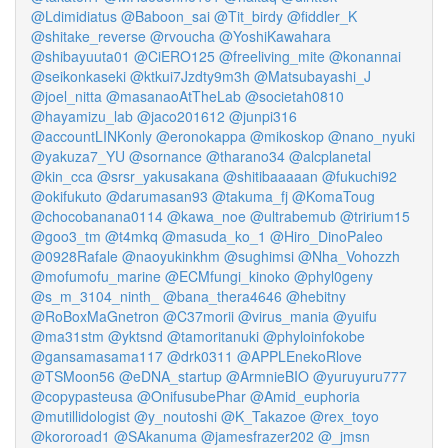
@Ldimidiatus
@Baboon_sai
@Tit_birdy
@fiddler_K
@shitake_reverse
@rvoucha
@YoshiKawahara
@shibayuuta01
@CiERO125
@freeliving_mite
@konannai
@seikonkaseki
@ktkui7Jzdty9m3h
@Matsubayashi_J
@joel_nitta
@masanaoAtTheLab
@societah0810
@hayamizu_lab
@jaco201612
@junpi316
@accountLINKonly
@eronokappa
@mikoskop
@nano_nyuki
@yakuza7_YU
@sornance
@tharano34
@alcplanetal
@kin_cca
@srsr_yakusakana
@shitibaaaaan
@fukuchi92
@okifukuto
@darumasan93
@takuma_fj
@KomaToug
@chocobanana0114
@kawa_noe
@ultrabemub
@tririum15
@goo3_tm
@t4mkq
@masuda_ko_1
@Hiro_DinoPaleo
@0928Rafale
@naoyukinkhm
@sughimsi
@Nha_Vohozzh
@mofumofu_marine
@ECMfungi_kinoko
@phyl0geny
@s_m_3104_ninth_
@bana_thera4646
@hebitny
@RoBoxMaGnetron
@C37morii
@virus_mania
@yuifu
@ma31stm
@yktsnd
@tamoritanuki
@phyloinfokobe
@gansamasama117
@drk0311
@APPLEnekoRlove
@TSMoon56
@eDNA_startup
@ArmnieBIO
@yuruyuru777
@copypasteusa
@OnifusubePhar
@Amid_euphoria
@mutillidologist
@y_noutoshi
@K_Takazoe
@rex_toyo
@kororoad1
@SAkanuma
@jamesfrazer202
@_jmsn