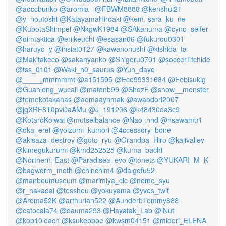
@aoccbunko
@aromia_
@FBWM8888
@kenshui21
@y_noutoshi
@KatayamaHiroaki
@kem_sara_ku_ne
@KubotaShimpei
@NkgwK1984
@SAkanuma
@cyno_selfer
@dimtaktica
@eriikeuchi
@esasan06
@fukurou0301
@haruyo_y
@ihsiat0127
@kawanonushi
@kishida_ta
@Makitakeco
@sakanyanko
@Shigeru0701
@soccerTfchide
@tss_0101
@Waki_n0_saurus
@Yuh_dayo
@_____mmmmmt
@a151595
@Eco99331684
@Febisukig
@Guanlong_wucaii
@matdnb99
@ShozF
@snow__monster
@tomokotakahas
@aomaaynmak
@awaodori2007
@jgXRF8T0pvDaAMu
@J_191206
@k48430da3c9
@KotaroKoiwai
@mutselbalance
@Nao_hnd
@nsawamu1
@oka_erei
@yoizumi_kumori
@4ccessory_bone
@akisaza_destroy
@goto_ryu
@Grandpa_Hiro
@kajivalley
@kimegukurumi
@kmd252525
@kuma_bachi
@Northern_East
@Paradisea_evo
@tonets
@YUKARI_M_K
@bagworm_moth
@chinchim4
@daigofu52
@manboumuseum
@marimiya_clc
@nemo_syu
@r_nakadai
@tesshou
@yokuyama
@yves_twit
@Aroma52K
@arthurian522
@AunderbTommy888
@catocala74
@dauma293
@Hayatak_Lab
@iNut
@kop10loach
@ksukeoboe
@kwsm04151
@midori_ELENA