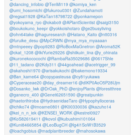
@dancing_infobio
@TenMi119
@komiya_ken
@umi_hosomichi
@fukurou0301
@Zundahamoti
@regsat1928
@KaTan18798722
@ponkamepon
@yokoyama_ryo
@okabo9
@APlantScientist
@saigi3150
@boukokuno_keepr
@yokkoishotaro
@ge2busyliving
@ohn64take
@haguresearch
@Hatano_Kaito
@ntt0316
@furuike_desu
@MpCRWN
@mya_mya_myaaaan
@mtnpeeey
@pop9283
@RoBoxMaGnetron
@Aroma52K
@ckat_1208
@IkiYurie29226
@shiikuin_iina
@y_ohinata
@kuronekococochi
@RambaRa35029686
@0617Shle
@11_tadano
@2Kdy311
@44goahead
@acetrigger_99
@akahoshi1970
@arisakukochi
@bakemono19334
@Ban_kame64
@copypasteusa
@cy81yukawa
@Cyperaceae20
@day_dreamer16
@dIKP0AoO5P28Ujm
@Dosanko_Iwk
@DrOak_PhD
@enjoyPlants
@forestthree
@ganecro_400
@Genet62651590
@greatpunkin
@haetorihiroba
@HydraenidaeTaro
@Hypophylloceras
@ichiko74
@imoame0801
@K00330036
@kazuho14
@kei_n_n_iek
@KENSEI_WORK
@kestrel0927
@KoS82619411
@kovol
@kubushimi101064
@Kuni84665854
@LeoBugCH
@lg4i1SoW1B3529
@loachgobius
@madplantbreeder
@mahosokawa