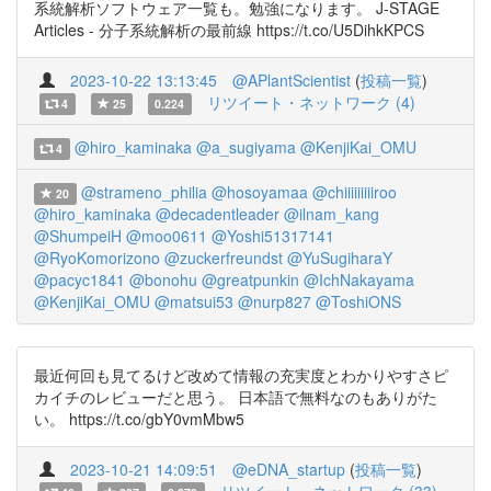
系統解析ソフトウェア一覧も。勉強になります。 J-STAGE
Articles - 分子系統解析の最前線 https://t.co/U5DihkKPCS
2023-10-22 13:13:45
@APlantScientist
(
投稿一覧
)
リツイート・ネットワーク (4)
4
25
0.224
@hiro_kaminaka
@a_sugiyama
@KenjiKai_OMU
4
@strameno_philia
@hosoyamaa
@chiiiiiiiiiroo
20
@hiro_kaminaka
@decadentleader
@ilnam_kang
@ShumpeiH
@moo0611
@Yoshi51317141
@RyoKomorizono
@zuckerfreundst
@YuSugiharaY
@pacyc1841
@bonohu
@greatpunkin
@IchNakayama
@KenjiKai_OMU
@matsui53
@nurp827
@ToshiONS
最近何回も見てるけど改めて情報の充実度とわかりやすさピ
カイチのレビューだと思う。 日本語で無料なのもありがた
い。 https://t.co/gbY0vmMbw5
2023-10-21 14:09:51
@eDNA_startup
(
投稿一覧
)