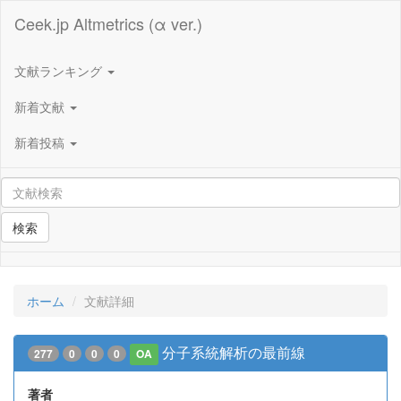
Ceek.jp Altmetrics (α ver.)
文献ランキング
新着文献
新着投稿
検索
ホーム
文献詳細
分子系統解析の最前線
277
0
0
0
OA
著者