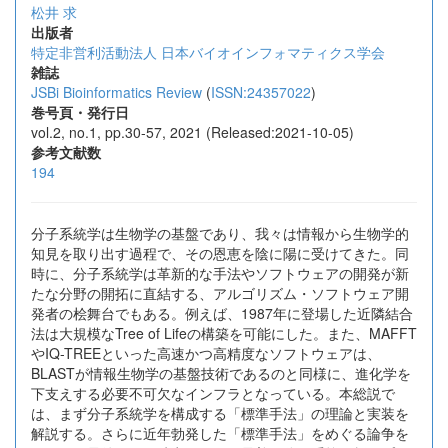
松井 求
出版者
特定非営利活動法人 日本バイオインフォマティクス学会
雑誌
JSBi Bioinformatics Review
(
ISSN:24357022
)
巻号頁・発行日
vol.2, no.1, pp.30-57, 2021 (Released:2021-10-05)
参考文献数
194
分子系統学は生物学の基盤であり、我々は情報から生物学的
知見を取り出す過程で、その恩恵を陰に陽に受けてきた。同
時に、分子系統学は革新的な手法やソフトウェアの開発が新
たな分野の開拓に直結する、アルゴリズム・ソフトウェア開
発者の桧舞台でもある。例えば、1987年に登場した近隣結合
法は大規模なTree of Lifeの構築を可能にした。また、MAFFT
やIQ-TREEといった高速かつ高精度なソフトウェアは、
BLASTが情報生物学の基盤技術であるのと同様に、進化学を
下支えする必要不可欠なインフラとなっている。本総説で
は、まず分子系統学を構成する「標準手法」の理論と実装を
解説する。さらに近年勃発した「標準手法」をめぐる論争を