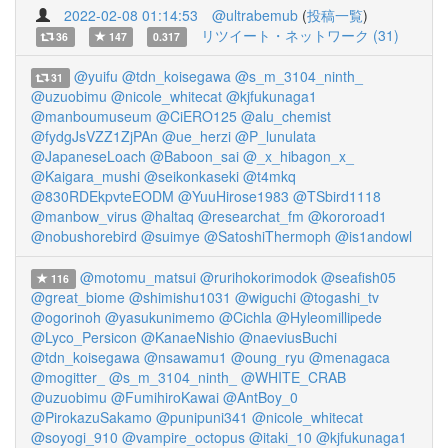
2022-02-08 01:14:53
@ultrabemub
(
投稿一覧
)
リツイート・ネットワーク (31)
36
147
0.317
@yuifu
@tdn_koisegawa
@s_m_3104_ninth_
31
@uzuobimu
@nicole_whitecat
@kjfukunaga1
@manboumuseum
@CiERO125
@alu_chemist
@fydgJsVZZ1ZjPAn
@ue_herzi
@P_lunulata
@JapaneseLoach
@Baboon_sai
@_x_hibagon_x_
@Kaigara_mushi
@seikonkaseki
@t4mkq
@830RDEkpvteEODM
@YuuHirose1983
@TSbird1118
@manbow_virus
@haltaq
@researchat_fm
@kororoad1
@nobushorebird
@suimye
@SatoshiThermoph
@is1andowl
@motomu_matsui
@rurihokorimodok
@seafish05
116
@great_biome
@shimishu1031
@wiguchi
@togashi_tv
@ogorinoh
@yasukunimemo
@Cichla
@Hyleomillipede
@Lyco_Persicon
@KanaeNishio
@naeviusBuchi
@tdn_koisegawa
@nsawamu1
@oung_ryu
@menagaca
@mogitter_
@s_m_3104_ninth_
@WHITE_CRAB
@uzuobimu
@FumihiroKawai
@AntBoy_0
@PirokazuSakamo
@punipuni341
@nicole_whitecat
@soyogi_910
@vampire_octopus
@itaki_10
@kjfukunaga1