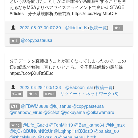
という話を聞けた。たしかに距離法で系統解析することを考
えるならMSAよりペアワイズアライメントで良い/J-STAGE
Articles - 分子系統解析の最前線 https://t.co/HvgfMIbQfE
2022-08-07 00:07:30
@fiddler_K
(
投稿一覧
)
1
@copypasteusa
1
分子データを直接扱うことが無くなってしまったので、この
辺の総説で勉強し直したいところ。 分子系統解析の最前線
https://t.co/jXr8RtSE3o
2022-04-28 10:51:23
@Baboon_sai
(
投稿一覧
)
リツイート・ネットワーク (8)
10
52
0.280
@FBWM8888
@fujisanus
@copypasteusa
8
@manbow_virus
@ScNpf
@yokuyama
@oikawamaru
@Life_Gackt
@TenMi119
@Ban_kame64
@kk_mzx
40
@bjC7QBUN6nNKxUr
@LbjhnpHsrBXIdzO
@palaka_00
@kibitakikun3
@axjss_q
@nemunemu_hitch