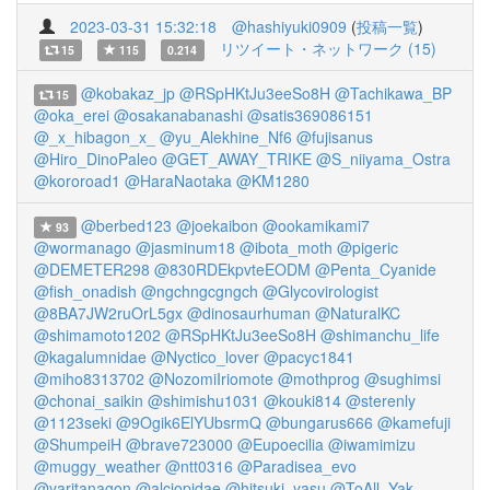
2023-03-31 15:32:18
@hashiyuki0909
(
投稿一覧
)
リツイート・ネットワーク (15)
15
115
0.214
@kobakaz_jp
@RSpHKtJu3eeSo8H
@Tachikawa_BP
15
@oka_erei
@osakanabanashi
@satis369086151
@_x_hibagon_x_
@yu_Alekhine_Nf6
@fujisanus
@Hiro_DinoPaleo
@GET_AWAY_TRIKE
@S_niiyama_Ostra
@kororoad1
@HaraNaotaka
@KM1280
@berbed123
@joekaibon
@ookamikami7
93
@wormanago
@jasminum18
@ibota_moth
@pigeric
@DEMETER298
@830RDEkpvteEODM
@Penta_Cyanide
@fish_onadish
@ngchngcgngch
@Glycovirologist
@8BA7JW2ruOrL5gx
@dinosaurhuman
@NaturalKC
@shimamoto1202
@RSpHKtJu3eeSo8H
@shimanchu_life
@kagalumnidae
@Nyctico_lover
@pacyc1841
@miho8313702
@NozomiIriomote
@mothprog
@sughimsi
@chonai_saikin
@shimishu1031
@kouki814
@sterenly
@1123seki
@9Ogik6ElYUbsrmQ
@bungarus666
@kamefuji
@ShumpeiH
@brave723000
@Eupoecilia
@iwamimizu
@muggy_weather
@ntt0316
@Paradisea_evo
@yaritanagon
@alciopidae
@hitsuki_yasu
@ToAll_Yak