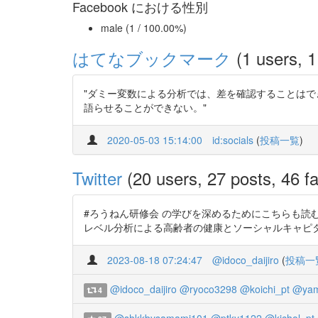
Facebook における性別
male (1 / 100.00%)
はてなブックマーク
(1 users, 1
"ダミー変数による分析では、差を確認することは
語らせることができない。"
2020-05-03 15:14:00
id:socials
(
投稿一覧
)
Twitter
(20 users, 27 posts, 46 fa
#ろうねん研修会 の学びを深めるためにこちらも読む マルチレベル
レベル分析による高齢者の健康とソーシャルキャピタルに関する研究
2023-08-18 07:24:47
@idoco_daijiro
(
投稿一
@idoco_daijiro
@ryoco3298
@koichi_pt
@yam
4
@shkkbysamami101
@ptky1122
@kichol_pt