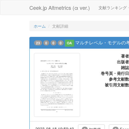
Ceek.jp Altmetrics (α ver.)
文献ランキング
ホーム
文献詳細
マルチレベル・モデルの
23
0
0
0
OA
著者
出版者
雑誌
巻号頁・発行日
参考文献数
被引用文献数
2023-08-18 19:59:40