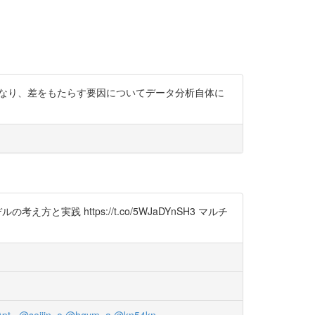
なり、差をもたらす要因についてデータ分析自体に
方と実践 https://t.co/5WJaDYnSH3 マルチ
pt_
@seijin_o
@hgym_a
@kn54kn