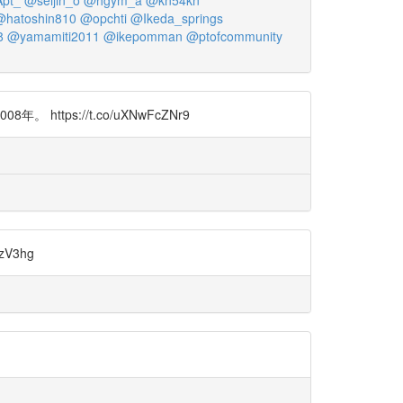
@hatoshin810
@opchti
@Ikeda_springs
8
@yamamiti2011
@ikepomman
@ptofcommunity
s://t.co/uXNwFcZNr9
V3hg