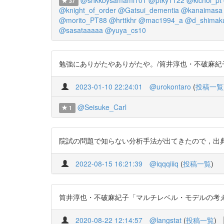
37
@knight_of_order
@Gatsui_dementia
@kanaimasa
@morito_PT88
@hrttkhr
@mac1994_a
@d_shimak
@sasataaaaa
@yuya_cs10
勉強にありがたやありがたや。/筒井淳也・不破麻紀子「マルチ
2023-01-10 22:24:01
@urokontaro
(
投稿一覧
@Seisuke_Carl
1
院試の問題で知らない分析手法が出てきたので，出典の『理論と
2022-08-15 16:21:39
@iqqqiiiq
(
投稿一覧
)
筒井淳也・不破麻紀子「マルチレベル・モデルの考え方と実践」 h
2020-08-22 12:14:57
@langstat
(
投稿一覧
)