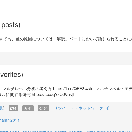
 posts)
できても、差の原因については「解釈」パートにおいて論じられることに
vorites)
分析の考え方 https://t.co/QFF3l4stot マルチレベル・モデルの考え
 https://t.co/qYxOJVnkjf
覧
)
リツイート・ネットワーク (4)
4
41
0.164
amiti2011
@studious_kick
@satoshibp
@hotta_kazuki17
@physiogura94
@YAMA