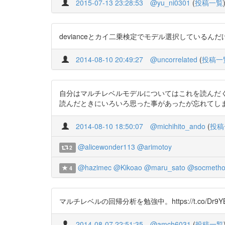
2015-07-13 23:28:53
@yu_ni0301
(
投稿一覧
devianceとカイ二乗検定でモデル選択しているんだけど（表
2014-08-10 20:49:27
@uncorrelated
(
投稿一
自分はマルチレベルモデルについてはこれを読んだくらいで、
読んだときにいろいろ思った事があったが忘れてし
2014-08-10 18:50:07
@michihito_ando
(
投稿
@alicewonder113
@arimotoy
2
@hazimec
@Kikoao
@maru_sato
@socmetho
4
マルチレベルの回帰分析を勉強中。https://t.co/Dr9YB
2014-08-07 22:51:35
@amch6031
(
投稿一覧