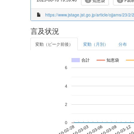
知恵袋
Face
1
1
https://www.jstage.jst.go.jp/article/ojjams/23/2
言及状況
変動（ピーク前後）
変動（月別）
分布
合計
知恵袋
6
4
2
0
2010-03-06
2010-03-09
2010-03-12
2010
2010-02-28
2010-03-03