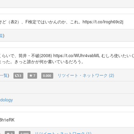
)
2）、F検定ではいかんのか、これ。https://t.co/lrogh69c2j
覧
)
筒井・不破(2008) https://t.co/WUhr4vabML むしろ
まった。きっと誰かが何か書いているだろう。
一覧
)
リツイート・ネットワーク (2)
3
7
0.000
dology
h1eRK
)
リツイート・ネットワーク (1)
2
0.000