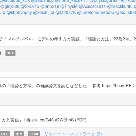
@ginji380
@SkLv45
@rin5219
@PhysM
@Acscscs611
@brackkurifu
ura
@kbphyophy
@koichi_pt
@M2037K
@umetomametubu
@tkd_k88
レベル・モデルの考え方と実践」『理論と方法』23巻2号、2008年。 http
)
1
方法』の当該論文を読むなどした． 参考 https://t.co/oRPDlz
ttps://t.co/G46uQWEhbS (PDF)
リツイート・ネットワーク (2)
2
2
0.000