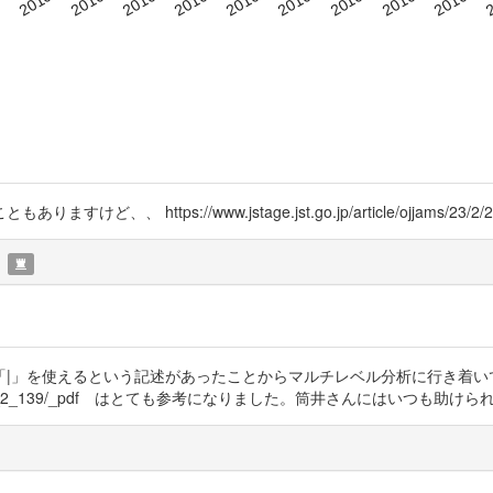
tps://www.jstage.jst.go.jp/article/ojjams/23/2/23_
|」を使えるという記述があったことからマルチレベル分析に行き着いて、
ojjams/23/2/23_2_2_139/_pdf はとても参考になりました。筒井さんにはいつも助